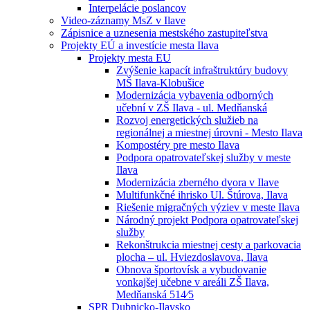
Interpelácie poslancov
Video-záznamy MsZ v Ilave
Zápisnice a uznesenia mestského zastupiteľstva
Projekty EÚ a investície mesta Ilava
Projekty mesta EU
Zvýšenie kapacít infraštruktúry budovy
MŠ Ilava-Klobušice
Modernizácia vybavenia odborných
učební v ZŠ Ilava - ul. Medňanská
Rozvoj energetických služieb na
regionálnej a miestnej úrovni - Mesto Ilava
Kompostéry pre mesto Ilava
Podpora opatrovateľskej služby v meste
Ilava
Modernizácia zberného dvora v Ilave
Multifunkčné ihrisko Ul. Štúrova, Ilava
Riešenie migračných výziev v meste Ilava
Národný projekt Podpora opatrovateľskej
služby
Rekonštrukcia miestnej cesty a parkovacia
plocha – ul. Hviezdoslavova, Ilava
Obnova športovísk a vybudovanie
vonkajšej učebne v areáli ZŠ Ilava,
Medňanská 514⁄5
SPR Dubnicko-Ilavsko