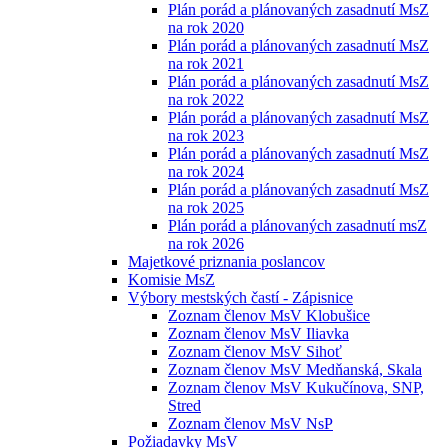
Plán porád a plánovaných zasadnutí MsZ
na rok 2020
Plán porád a plánovaných zasadnutí MsZ
na rok 2021
Plán porád a plánovaných zasadnutí MsZ
na rok 2022
Plán porád a plánovaných zasadnutí MsZ
na rok 2023
Plán porád a plánovaných zasadnutí MsZ
na rok 2024
Plán porád a plánovaných zasadnutí MsZ
na rok 2025
Plán porád a plánovaných zasadnutí msZ
na rok 2026
Majetkové priznania poslancov
Komisie MsZ
Výbory mestských častí - Zápisnice
Zoznam členov MsV Klobušice
Zoznam členov MsV Iliavka
Zoznam členov MsV Sihoť
Zoznam členov MsV Medňanská, Skala
Zoznam členov MsV Kukučínova, SNP,
Stred
Zoznam členov MsV NsP
Požiadavky MsV