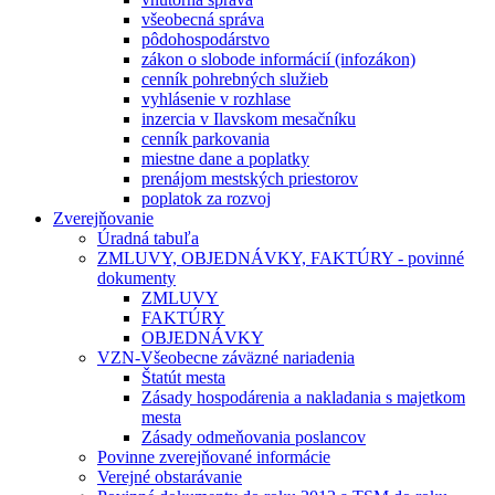
všeobecná správa
pôdohospodárstvo
zákon o slobode informácií (infozákon)
cenník pohrebných služieb
vyhlásenie v rozhlase
inzercia v Ilavskom mesačníku
cenník parkovania
miestne dane a poplatky
prenájom mestských priestorov
poplatok za rozvoj
Zverejňovanie
Úradná tabuľa
ZMLUVY, OBJEDNÁVKY, FAKTÚRY - povinné
dokumenty
ZMLUVY
FAKTÚRY
OBJEDNÁVKY
VZN-Všeobecne záväzné nariadenia
Štatút mesta
Zásady hospodárenia a nakladania s majetkom
mesta
Zásady odmeňovania poslancov
Povinne zverejňované informácie
Verejné obstarávanie