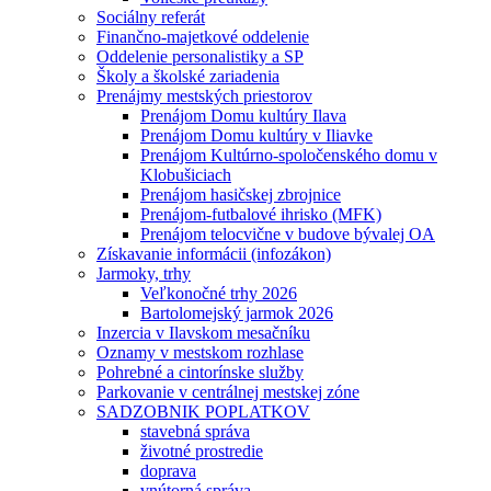
Sociálny referát
Finančno-majetkové oddelenie
Oddelenie personalistiky a SP
Školy a školské zariadenia
Prenájmy mestských priestorov
Prenájom Domu kultúry Ilava
Prenájom Domu kultúry v Iliavke
Prenájom Kultúrno-spoločenského domu v
Klobušiciach
Prenájom hasičskej zbrojnice
Prenájom-futbalové ihrisko (MFK)
Prenájom telocvične v budove bývalej OA
Získavanie informácii (infozákon)
Jarmoky, trhy
Veľkonočné trhy 2026
Bartolomejský jarmok 2026
Inzercia v Ilavskom mesačníku
Oznamy v mestskom rozhlase
Pohrebné a cintorínske služby
Parkovanie v centrálnej mestskej zóne
SADZOBNIK POPLATKOV
stavebná správa
životné prostredie
doprava
vnútorná správa