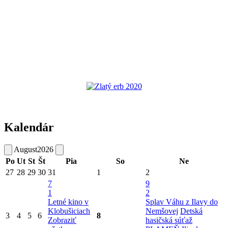
Kalendár
August
2026
Po
Ut
St
Št
Pia
So
Ne
27
28
29
30
31
1
2
7
9
1
2
Letné kino v
Splav Váhu z Ilavy do
Klobušiciach
Nemšovej
Detská
3
4
5
6
8
Zobraziť
hasičská súťaž