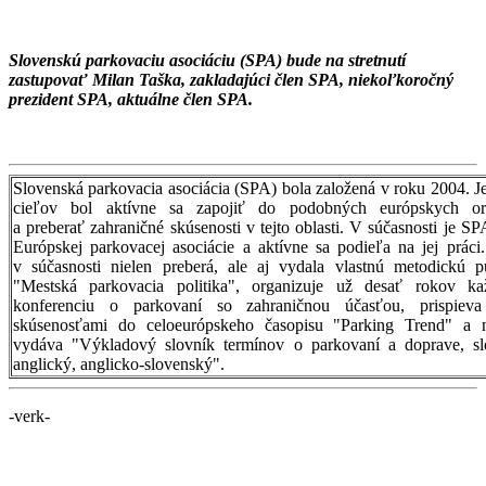
Slovenskú parkovaciu asociáciu (SPA) bude na stretnutí
zastupovať Milan Taška, zakladajúci člen SPA, niekoľkoročný
prezident SPA, aktuálne člen SPA.
Slovenská parkovacia asociácia (SPA) bola založená v roku 2004. Je
cieľov bol aktívne sa zapojiť do podobných európskych org
a preberať zahraničné skúsenosti v tejto oblasti. V súčasnosti je S
Európskej parkovacej asociácie a aktívne sa podieľa na jej prác
v súčasnosti nielen preberá, ale aj vydala vlastnú metodickú p
"Mestská parkovacia politika", organizuje už desať rokov ka
konferenciu o parkovaní so zahraničnou účasťou, prispieva
skúsenosťami do celoeurópskeho časopisu "Parking Trend" a n
vydáva "Výkladový slovník termínov o parkovaní a doprave, sl
anglický, anglicko-slovenský".
-verk-