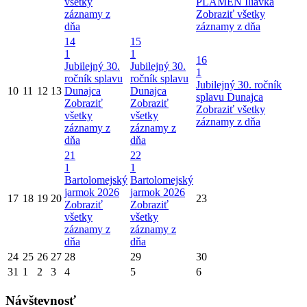
všetky
PLAMEŇ Iliavka
záznamy z
Zobraziť všetky
dňa
záznamy z dňa
14
15
1
1
16
Jubilejný 30.
Jubilejný 30.
1
ročník splavu
ročník splavu
Jubilejný 30. ročník
10
11
12
13
Dunajca
Dunajca
splavu Dunajca
Zobraziť
Zobraziť
Zobraziť všetky
všetky
všetky
záznamy z dňa
záznamy z
záznamy z
dňa
dňa
21
22
1
1
Bartolomejský
Bartolomejský
jarmok 2026
jarmok 2026
17
18
19
20
23
Zobraziť
Zobraziť
všetky
všetky
záznamy z
záznamy z
dňa
dňa
24
25
26
27
28
29
30
31
1
2
3
4
5
6
Návštevnosť