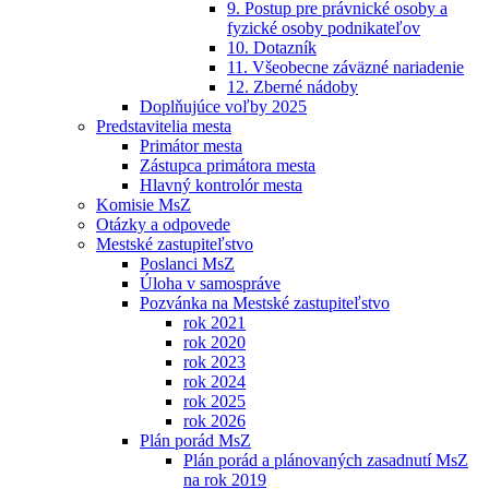
9. Postup pre právnické osoby a
fyzické osoby podnikateľov
10. Dotazník
11. Všeobecne záväzné nariadenie
12. Zberné nádoby
Doplňujúce voľby 2025
Predstavitelia mesta
Primátor mesta
Zástupca primátora mesta
Hlavný kontrolór mesta
Komisie MsZ
Otázky a odpovede
Mestské zastupiteľstvo
Poslanci MsZ
Úloha v samospráve
Pozvánka na Mestské zastupiteľstvo
rok 2021
rok 2020
rok 2023
rok 2024
rok 2025
rok 2026
Plán porád MsZ
Plán porád a plánovaných zasadnutí MsZ
na rok 2019