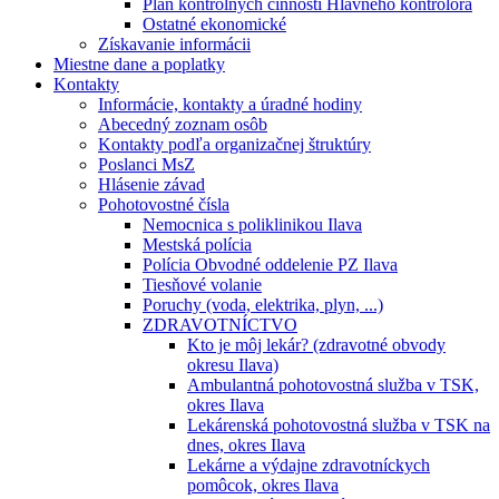
Plán kontrolných činností Hlavného kontrolóra
Ostatné ekonomické
Získavanie informácii
Miestne dane a poplatky
Kontakty
Informácie, kontakty a úradné hodiny
Abecedný zoznam osôb
Kontakty podľa organizačnej štruktúry
Poslanci MsZ
Hlásenie závad
Pohotovostné čísla
Nemocnica s poliklinikou Ilava
Mestská polícia
Polícia Obvodné oddelenie PZ Ilava
Tiesňové volanie
Poruchy (voda, elektrika, plyn, ...)
ZDRAVOTNÍCTVO
Kto je môj lekár? (zdravotné obvody
okresu Ilava)
Ambulantná pohotovostná služba v TSK,
okres Ilava
Lekárenská pohotovostná služba v TSK na
dnes, okres Ilava
Lekárne a výdajne zdravotníckych
pomôcok, okres Ilava