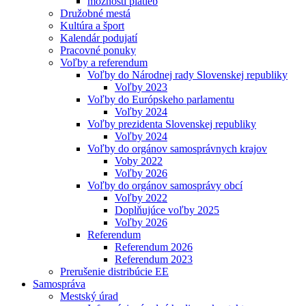
možnosti platieb
Družobné mestá
Kultúra a šport
Kalendár podujatí
Pracovné ponuky
Voľby a referendum
Voľby do Národnej rady Slovenskej republiky
Voľby 2023
Voľby do Európskeho parlamentu
Voľby 2024
Voľby prezidenta Slovenskej republiky
Voľby 2024
Voľby do orgánov samosprávnych krajov
Voby 2022
Voľby 2026
Voľby do orgánov samosprávy obcí
Voľby 2022
Doplňujúce voľby 2025
Voľby 2026
Referendum
Referendum 2026
Referendum 2023
Prerušenie distribúcie EE
Samospráva
Mestský úrad