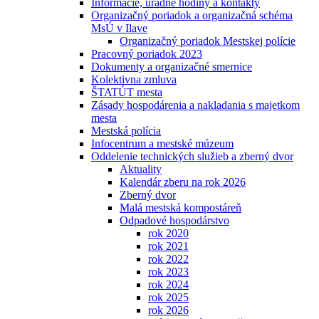
Informácie, úradné hodiny a kontakty
Organizačný poriadok a organizačná schéma
MsÚ v Ilave
Organizačný poriadok Mestskej polície
Pracovný poriadok 2023
Dokumenty a organizačné smernice
Kolektivna zmluva
ŠTATÚT mesta
Zásady hospodárenia a nakladania s majetkom
mesta
Mestská polícia
Infocentrum a mestské múzeum
Oddelenie technických služieb a zberný dvor
Aktuality
Kalendár zberu na rok 2026
Zberný dvor
Malá mestská kompostáreň
Odpadové hospodárstvo
rok 2020
rok 2021
rok 2022
rok 2023
rok 2024
rok 2025
rok 2026