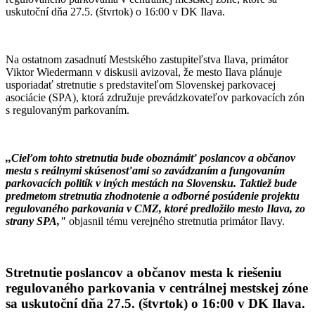
uskutoční dňa 27.5. (štvrtok) o 16:00 v DK Ilava.
Na ostatnom zasadnutí Mestského zastupiteľstva Ilava, primátor
Viktor Wiedermann v diskusii avizoval, že mesto Ilava plánuje
usporiadať stretnutie s predstaviteľom Slovenskej parkovacej
asociácie (SPA), ktorá združuje prevádzkovateľov parkovacích zón
s regulovaným parkovaním.
,,Cieľom tohto stretnutia bude oboznámiť poslancov a občanov
mesta s reálnymi skúsenosťami so zavádzaním a fungovaním
parkovacích politík v iných mestách na Slovensku. Taktiež bude
predmetom stretnutia zhodnotenie a odborné posúdenie projektu
regulovaného parkovania v CMZ, ktoré predložilo mesto Ilava, zo
strany SPA,"
objasnil tému verejného stretnutia primátor Ilavy.
Stretnutie poslancov a občanov mesta k riešeniu
regulovaného parkovania v centrálnej mestskej zóne
sa uskutoční
dňa 27.5. (štvrtok) o 16:00 v DK Ilava.