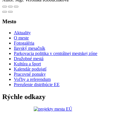
Mesto
Aktuality
O meste
Fotogaléria
Ilavský mesačník
Parkovacia politika v centrálnej mestskej zóne
Družobné mestá
Kultúra a šport
Kalendár podujatí
Pracovné ponuky
Voľby a referendum
Prerušenie distribúcie EE
Rýchle odkazy