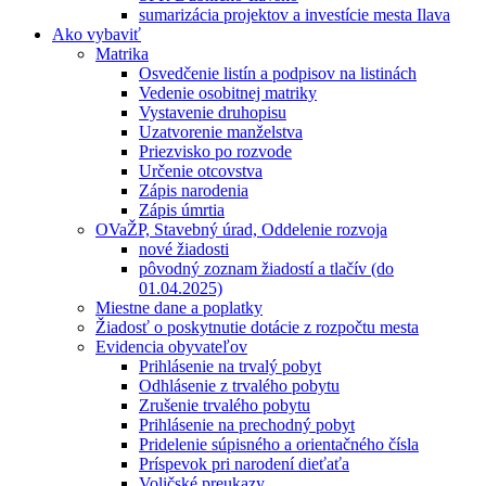
sumarizácia projektov a investície mesta Ilava
Ako vybaviť
Matrika
Osvedčenie listín a podpisov na listinách
Vedenie osobitnej matriky
Vystavenie druhopisu
Uzatvorenie manželstva
Priezvisko po rozvode
Určenie otcovstva
Zápis narodenia
Zápis úmrtia
OVaŽP, Stavebný úrad, Oddelenie rozvoja
nové žiadosti
pôvodný zoznam žiadostí a tlačív (do
01.04.2025)
Miestne dane a poplatky
Žiadosť o poskytnutie dotácie z rozpočtu mesta
Evidencia obyvateľov
Prihlásenie na trvalý pobyt
Odhlásenie z trvalého pobytu
Zrušenie trvalého pobytu
Prihlásenie na prechodný pobyt
Pridelenie súpisného a orientačného čísla
Príspevok pri narodení dieťaťa
Voličské preukazy