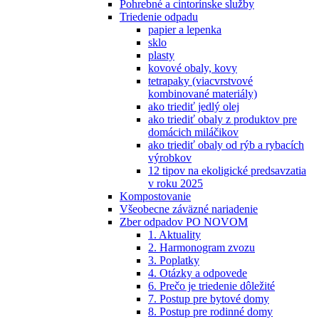
Pohrebné a cintorínske služby
Triedenie odpadu
papier a lepenka
sklo
plasty
kovové obaly, kovy
tetrapaky (viacvrstvové
kombinované materiály)
ako triediť jedlý olej
ako triediť obaly z produktov pre
domácich miláčikov
ako triediť obaly od rýb a rybacích
výrobkov
12 tipov na ekoligické predsavzatia
v roku 2025
Kompostovanie
Všeobecne záväzné nariadenie
Zber odpadov PO NOVOM
1. Aktuality
2. Harmonogram zvozu
3. Poplatky
4. Otázky a odpovede
6. Prečo je triedenie dôležité
7. Postup pre bytové domy
8. Postup pre rodinné domy