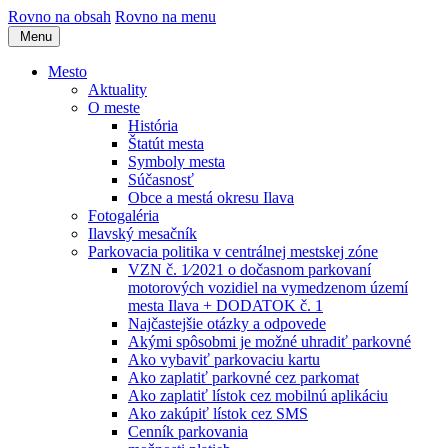
Rovno na obsah
Rovno na menu
Menu
Mesto
Aktuality
O meste
História
Štatút mesta
Symboly mesta
Súčasnosť
Obce a mestá okresu Ilava
Fotogaléria
Ilavský mesačník
Parkovacia politika v centrálnej mestskej zóne
VZN č. 1⁄2021 o dočasnom parkovaní
motorových vozidiel na vymedzenom území
mesta Ilava + DODATOK č. 1
Najčastejšie otázky a odpovede
Akými spôsobmi je možné uhradiť parkovné
Ako vybaviť parkovaciu kartu
Ako zaplatiť parkovné cez parkomat
Ako zaplatiť lístok cez mobilnú aplikáciu
Ako zakúpiť lístok cez SMS
Cenník parkovania