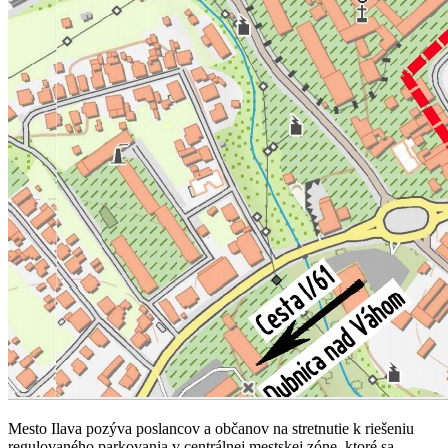
Mesto Ilava pozýva poslancov a občanov na stretnutie k riešeniu
regulovaného parkovania v centrálnej mestskej zóne, ktoré sa