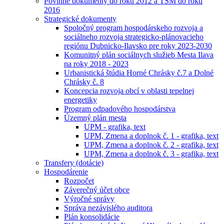
Povinné dokumenty do roku 2012 a TSM do roku
2016
Strategické dokumenty
Spoločný program hospodárskeho rozvoja a
sociálneho rozvoja strategicko-plánovacieho
regiónu Dubnicko-Ilavsko pre roky 2023-2030
Komunitný plán sociálnych služieb Mesta Ilava
na roky 2018 - 2023
Urbanistická štúdia Horné Chrásky č.7 a Dolné
Chrásky č. 8
Koncepcia rozvoja obcí v oblasti tepelnej
energetiky
Program odpadového hospodárstva
Územný plán mesta
UPM - grafika, text
UPM, Zmena a doplnok č. 1 - grafika, text
UPM, Zmena a doplnok č. 2 - grafika, text
UPM, Zmena a doplnok č. 3 - grafika, text
Transfery (dotácie)
Hospodárenie
Rozpočet
Záverečný účet obce
Výročné správy
Správa nezávislého auditora
Plán konsolidácie