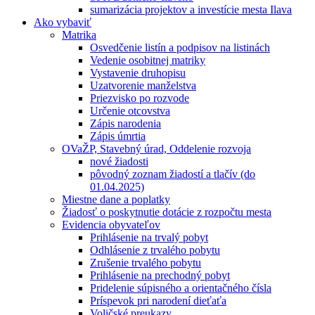
sumarizácia projektov a investície mesta Ilava
Ako vybaviť
Matrika
Osvedčenie listín a podpisov na listinách
Vedenie osobitnej matriky
Vystavenie druhopisu
Uzatvorenie manželstva
Priezvisko po rozvode
Určenie otcovstva
Zápis narodenia
Zápis úmrtia
OVaŽP, Stavebný úrad, Oddelenie rozvoja
nové žiadosti
pôvodný zoznam žiadostí a tlačív (do
01.04.2025)
Miestne dane a poplatky
Žiadosť o poskytnutie dotácie z rozpočtu mesta
Evidencia obyvateľov
Prihlásenie na trvalý pobyt
Odhlásenie z trvalého pobytu
Zrušenie trvalého pobytu
Prihlásenie na prechodný pobyt
Pridelenie súpisného a orientačného čísla
Príspevok pri narodení dieťaťa
Voličské preukazy