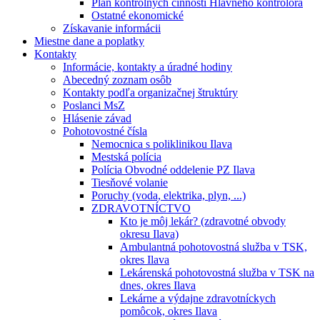
Plán kontrolných činností Hlavného kontrolóra
Ostatné ekonomické
Získavanie informácii
Miestne dane a poplatky
Kontakty
Informácie, kontakty a úradné hodiny
Abecedný zoznam osôb
Kontakty podľa organizačnej štruktúry
Poslanci MsZ
Hlásenie závad
Pohotovostné čísla
Nemocnica s poliklinikou Ilava
Mestská polícia
Polícia Obvodné oddelenie PZ Ilava
Tiesňové volanie
Poruchy (voda, elektrika, plyn, ...)
ZDRAVOTNÍCTVO
Kto je môj lekár? (zdravotné obvody
okresu Ilava)
Ambulantná pohotovostná služba v TSK,
okres Ilava
Lekárenská pohotovostná služba v TSK na
dnes, okres Ilava
Lekárne a výdajne zdravotníckych
pomôcok, okres Ilava