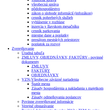
všeobecná správa
pôdohospodárstvo
zákon o slobode informácií (infozákon)
cenník pohrebných služieb
vyhlásenie v rozhlase
inzercia v Ilavskom mesačníku
cenník parkovania
miestne dane a poplatky
prenájom mestských priestorov
poplatok za rozvoj
Zverejňovanie
Úradná tabuľa
ZMLUVY, OBJEDNÁVKY, FAKTÚRY - povinné
dokumenty
ZMLUVY
FAKTÚRY
OBJEDNÁVKY
VZN-Všeobecne záväzné nariadenia
Štatút mesta
Zásady hospodárenia a nakladania s majetkom
mesta
Zásady odmeňovania poslancov
Povinne zverejňované informácie
Verejné obstarávanie