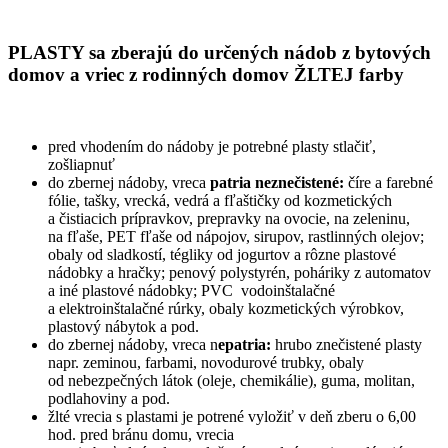
PLASTY sa zberajú do určených nádob z bytových
domov a vriec z rodinných domov ŽLTEJ farby
pred vhodením do nádoby je potrebné plasty stlačiť,
zošliapnuť
do zbernej nádoby, vreca
patria
neznečistené:
číre a farebné
fólie, tašky, vrecká, vedrá a fľaštičky od kozmetických
a čistiacich prípravkov, prepravky na ovocie, na zeleninu,
na fľaše, PET fľaše od nápojov, sirupov, rastlinných olejov;
obaly od sladkostí, tégliky od jogurtov a rôzne plastové
nádobky a hračky; penový polystyrén, poháriky z automatov
a iné plastové nádobky; PVC vodoinštalačné
a elektroinštalačné rúrky, obaly kozmetických výrobkov,
plastový nábytok a pod.
do zbernej nádoby, vreca n
epatria:
hrubo znečistené plasty
napr. zeminou, farbami, novodurové trubky, obaly
od nebezpečných látok (oleje, chemikálie), guma, molitan,
podlahoviny a pod.
žlté vrecia s plastami je potrené vyložiť v deň zberu o 6,00
hod. pred bránu domu, vrecia