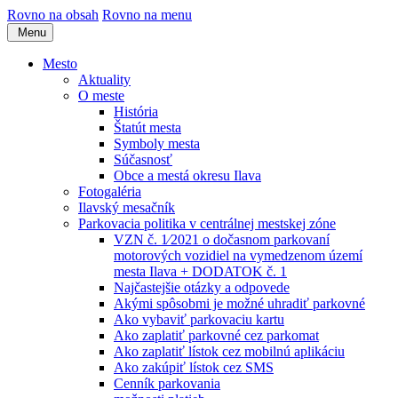
Rovno na obsah
Rovno na menu
Menu
Mesto
Aktuality
O meste
História
Štatút mesta
Symboly mesta
Súčasnosť
Obce a mestá okresu Ilava
Fotogaléria
Ilavský mesačník
Parkovacia politika v centrálnej mestskej zóne
VZN č. 1⁄2021 o dočasnom parkovaní
motorových vozidiel na vymedzenom území
mesta Ilava + DODATOK č. 1
Najčastejšie otázky a odpovede
Akými spôsobmi je možné uhradiť parkovné
Ako vybaviť parkovaciu kartu
Ako zaplatiť parkovné cez parkomat
Ako zaplatiť lístok cez mobilnú aplikáciu
Ako zakúpiť lístok cez SMS
Cenník parkovania