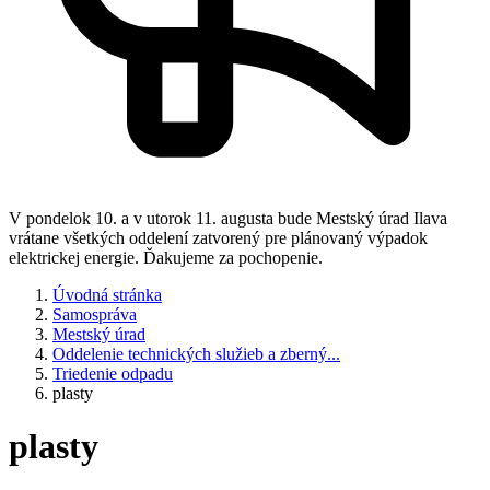
V pondelok 10. a v utorok 11. augusta bude Mestský úrad Ilava
vrátane všetkých oddelení zatvorený pre plánovaný výpadok
elektrickej energie. Ďakujeme za pochopenie.
Úvodná stránka
Samospráva
Mestský úrad
Oddelenie technických služieb a zberný...
Triedenie odpadu
plasty
plasty