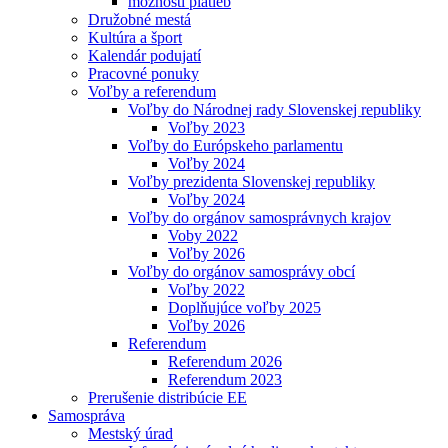
možnosti platieb
Družobné mestá
Kultúra a šport
Kalendár podujatí
Pracovné ponuky
Voľby a referendum
Voľby do Národnej rady Slovenskej republiky
Voľby 2023
Voľby do Európskeho parlamentu
Voľby 2024
Voľby prezidenta Slovenskej republiky
Voľby 2024
Voľby do orgánov samosprávnych krajov
Voby 2022
Voľby 2026
Voľby do orgánov samosprávy obcí
Voľby 2022
Doplňujúce voľby 2025
Voľby 2026
Referendum
Referendum 2026
Referendum 2023
Prerušenie distribúcie EE
Samospráva
Mestský úrad