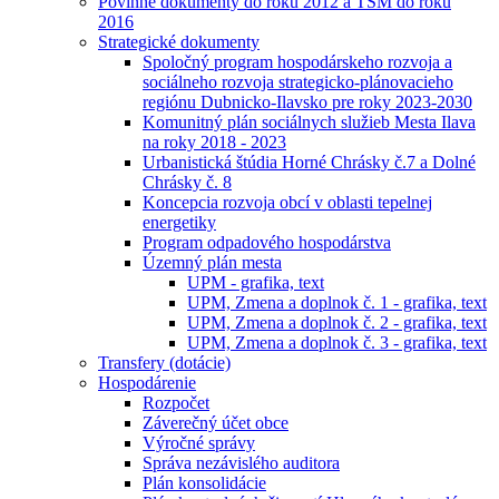
Povinné dokumenty do roku 2012 a TSM do roku
2016
Strategické dokumenty
Spoločný program hospodárskeho rozvoja a
sociálneho rozvoja strategicko-plánovacieho
regiónu Dubnicko-Ilavsko pre roky 2023-2030
Komunitný plán sociálnych služieb Mesta Ilava
na roky 2018 - 2023
Urbanistická štúdia Horné Chrásky č.7 a Dolné
Chrásky č. 8
Koncepcia rozvoja obcí v oblasti tepelnej
energetiky
Program odpadového hospodárstva
Územný plán mesta
UPM - grafika, text
UPM, Zmena a doplnok č. 1 - grafika, text
UPM, Zmena a doplnok č. 2 - grafika, text
UPM, Zmena a doplnok č. 3 - grafika, text
Transfery (dotácie)
Hospodárenie
Rozpočet
Záverečný účet obce
Výročné správy
Správa nezávislého auditora
Plán konsolidácie