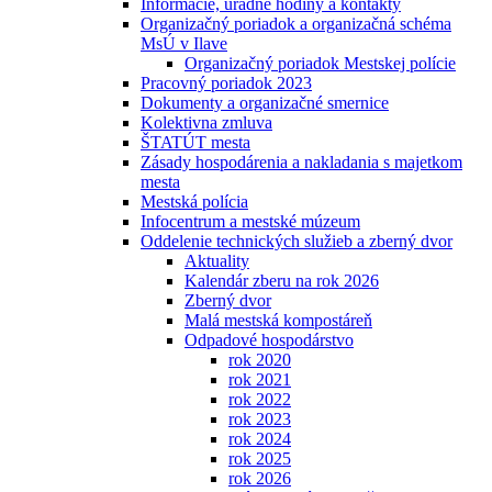
Informácie, úradné hodiny a kontakty
Organizačný poriadok a organizačná schéma
MsÚ v Ilave
Organizačný poriadok Mestskej polície
Pracovný poriadok 2023
Dokumenty a organizačné smernice
Kolektivna zmluva
ŠTATÚT mesta
Zásady hospodárenia a nakladania s majetkom
mesta
Mestská polícia
Infocentrum a mestské múzeum
Oddelenie technických služieb a zberný dvor
Aktuality
Kalendár zberu na rok 2026
Zberný dvor
Malá mestská kompostáreň
Odpadové hospodárstvo
rok 2020
rok 2021
rok 2022
rok 2023
rok 2024
rok 2025
rok 2026