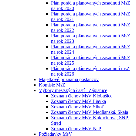
Plán porád a plánovaných zasadnutí MsZ
na rok 2020
Plán porád a plánovaných zasadnutí MsZ
na rok 2021
Plán porád a plánovaných zasadnutí MsZ
na rok 2022
Plán porád a plánovaných zasadnutí MsZ
na rok 2023
Plán porád a plánovaných zasadnutí MsZ
na rok 2024
Plán porád a plánovaných zasadnutí MsZ
na rok 2025
Plán porád a plánovaných zasadnutí msZ
na rok 2026
Majetkové priznania poslancov
Komisie MsZ
Výbory mestských častí - Zápisnice
Zoznam členov MsV Klobušice
Zoznam členov MsV Iliavka
Zoznam členov MsV Sihoť
Zoznam členov MsV Medňanská, Skala
Zoznam členov MsV Kukučínova, SNP,
Stred
Zoznam členov MsV NsP
Požiadavky MsV