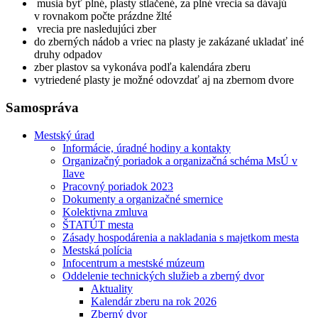
musia byť plné, plasty stlačené, za plné vrecia sa dávajú
v rovnakom počte prázdne žlté
vrecia pre nasledujúci zber
do zberných nádob a vriec na plasty je zakázané ukladať iné
druhy odpadov
zber plastov sa vykonáva podľa kalendára zberu
vytriedené plasty je možné odovzdať aj na zbernom dvore
Samospráva
Mestský úrad
Informácie, úradné hodiny a kontakty
Organizačný poriadok a organizačná schéma MsÚ v
Ilave
Pracovný poriadok 2023
Dokumenty a organizačné smernice
Kolektivna zmluva
ŠTATÚT mesta
Zásady hospodárenia a nakladania s majetkom mesta
Mestská polícia
Infocentrum a mestské múzeum
Oddelenie technických služieb a zberný dvor
Aktuality
Kalendár zberu na rok 2026
Zberný dvor