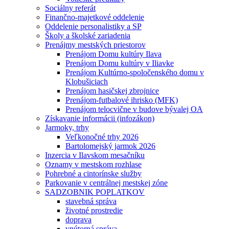
Sociálny referát
Finančno-majetkové oddelenie
Oddelenie personalistiky a SP
Školy a školské zariadenia
Prenájmy mestských priestorov
Prenájom Domu kultúry Ilava
Prenájom Domu kultúry v Iliavke
Prenájom Kultúrno-spoločenského domu v
Klobušiciach
Prenájom hasičskej zbrojnice
Prenájom-futbalové ihrisko (MFK)
Prenájom telocvične v budove bývalej OA
Získavanie informácii (infozákon)
Jarmoky, trhy
Veľkonočné trhy 2026
Bartolomejský jarmok 2026
Inzercia v Ilavskom mesačníku
Oznamy v mestskom rozhlase
Pohrebné a cintorínske služby
Parkovanie v centrálnej mestskej zóne
SADZOBNIK POPLATKOV
stavebná správa
životné prostredie
doprava
vnútorná správa