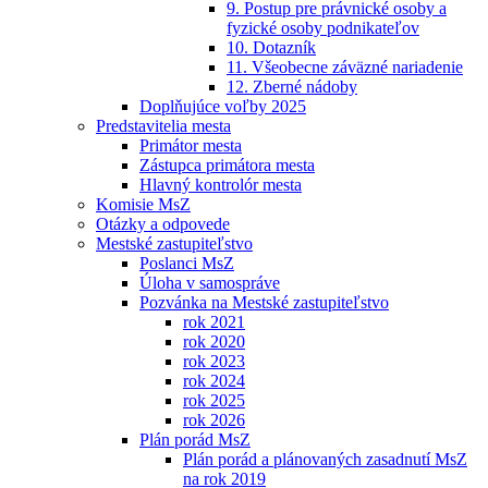
9. Postup pre právnické osoby a
fyzické osoby podnikateľov
10. Dotazník
11. Všeobecne záväzné nariadenie
12. Zberné nádoby
Doplňujúce voľby 2025
Predstavitelia mesta
Primátor mesta
Zástupca primátora mesta
Hlavný kontrolór mesta
Komisie MsZ
Otázky a odpovede
Mestské zastupiteľstvo
Poslanci MsZ
Úloha v samospráve
Pozvánka na Mestské zastupiteľstvo
rok 2021
rok 2020
rok 2023
rok 2024
rok 2025
rok 2026
Plán porád MsZ
Plán porád a plánovaných zasadnutí MsZ
na rok 2019