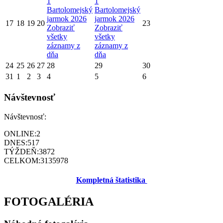
1
1
Bartolomejský
Bartolomejský
jarmok 2026
jarmok 2026
17
18
19
20
23
Zobraziť
Zobraziť
všetky
všetky
záznamy z
záznamy z
dňa
dňa
24
25
26
27
28
29
30
31
1
2
3
4
5
6
Návštevnosť
Návštevnosť:
ONLINE:
2
DNES:
517
TÝŽDEŇ:
3872
CELKOM:
3135978
Kompletná štatistika
FOTOGALÉRIA