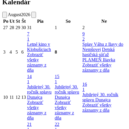
Kalendár
August
2026
Po
Ut
St
Št
Pia
So
Ne
27
28
29
30
31
1
2
7
9
1
2
Letné kino v
Splav Váhu z Ilavy do
Klobušiciach
Nemšovej
Detská
3
4
5
6
8
Zobraziť
hasičská súťaž
všetky
PLAMEŇ Iliavka
záznamy z
Zobraziť všetky
dňa
záznamy z dňa
14
15
1
1
16
Jubilejný 30.
Jubilejný 30.
1
ročník splavu
ročník splavu
Jubilejný 30. ročník
10
11
12
13
Dunajca
Dunajca
splavu Dunajca
Zobraziť
Zobraziť
Zobraziť všetky
všetky
všetky
záznamy z dňa
záznamy z
záznamy z
dňa
dňa
21
22