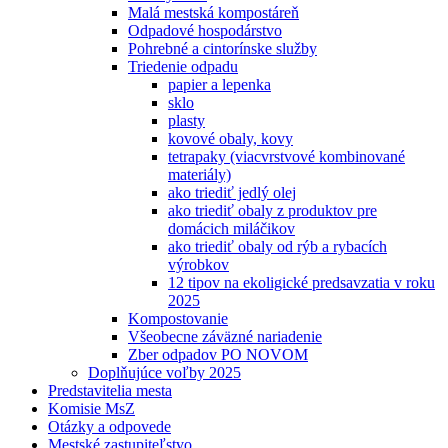
Malá mestská kompostáreň
Odpadové hospodárstvo
Pohrebné a cintorínske služby
Triedenie odpadu
papier a lepenka
sklo
plasty
kovové obaly, kovy
tetrapaky (viacvrstvové kombinované
materiály)
ako triediť jedlý olej
ako triediť obaly z produktov pre
domácich miláčikov
ako triediť obaly od rýb a rybacích
výrobkov
12 tipov na ekoligické predsavzatia v roku
2025
Kompostovanie
Všeobecne záväzné nariadenie
Zber odpadov PO NOVOM
Doplňujúce voľby 2025
Predstavitelia mesta
Komisie MsZ
Otázky a odpovede
Mestské zastupiteľstvo