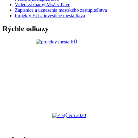
Video-záznamy MsZ v Ilave
Zápisnice a uznesenia mestského zastupiteľstva
Projekty EÚ a investície mesta Ilava
Rýchle odkazy