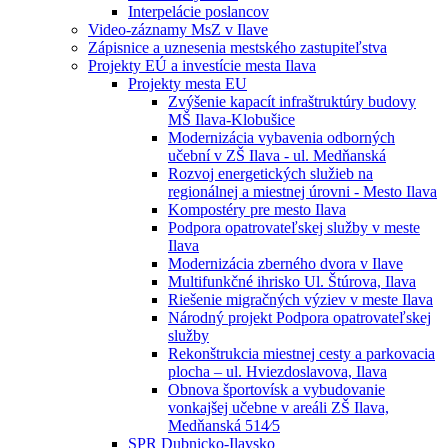
Interpelácie poslancov
Video-záznamy MsZ v Ilave
Zápisnice a uznesenia mestského zastupiteľstva
Projekty EÚ a investície mesta Ilava
Projekty mesta EU
Zvýšenie kapacít infraštruktúry budovy
MŠ Ilava-Klobušice
Modernizácia vybavenia odborných
učební v ZŠ Ilava - ul. Medňanská
Rozvoj energetických služieb na
regionálnej a miestnej úrovni - Mesto Ilava
Kompostéry pre mesto Ilava
Podpora opatrovateľskej služby v meste
Ilava
Modernizácia zberného dvora v Ilave
Multifunkčné ihrisko Ul. Štúrova, Ilava
Riešenie migračných výziev v meste Ilava
Národný projekt Podpora opatrovateľskej
služby
Rekonštrukcia miestnej cesty a parkovacia
plocha – ul. Hviezdoslavova, Ilava
Obnova športovísk a vybudovanie
vonkajšej učebne v areáli ZŠ Ilava,
Medňanská 514⁄5
SPR Dubnicko-Ilavsko