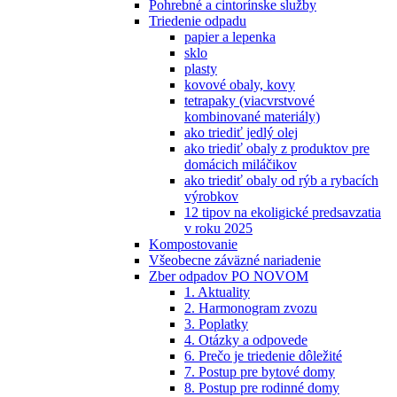
Pohrebné a cintorínske služby
Triedenie odpadu
papier a lepenka
sklo
plasty
kovové obaly, kovy
tetrapaky (viacvrstvové
kombinované materiály)
ako triediť jedlý olej
ako triediť obaly z produktov pre
domácich miláčikov
ako triediť obaly od rýb a rybacích
výrobkov
12 tipov na ekoligické predsavzatia
v roku 2025
Kompostovanie
Všeobecne záväzné nariadenie
Zber odpadov PO NOVOM
1. Aktuality
2. Harmonogram zvozu
3. Poplatky
4. Otázky a odpovede
6. Prečo je triedenie dôležité
7. Postup pre bytové domy
8. Postup pre rodinné domy