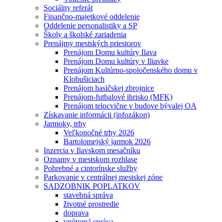
Sociálny referát
Finančno-majetkové oddelenie
Oddelenie personalistiky a SP
Školy a školské zariadenia
Prenájmy mestských priestorov
Prenájom Domu kultúry Ilava
Prenájom Domu kultúry v Iliavke
Prenájom Kultúrno-spoločenského domu v
Klobušiciach
Prenájom hasičskej zbrojnice
Prenájom-futbalové ihrisko (MFK)
Prenájom telocvične v budove bývalej OA
Získavanie informácii (infozákon)
Jarmoky, trhy
Veľkonočné trhy 2026
Bartolomejský jarmok 2026
Inzercia v Ilavskom mesačníku
Oznamy v mestskom rozhlase
Pohrebné a cintorínske služby
Parkovanie v centrálnej mestskej zóne
SADZOBNIK POPLATKOV
stavebná správa
životné prostredie
doprava
vnútorná správa