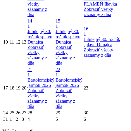
všetky
PLAMEŇ Iliavka
záznamy z
Zobraziť všetky
dňa
záznamy z dňa
14
15
1
1
16
Jubilejný 30.
Jubilejný 30.
1
ročník splavu
ročník splavu
Jubilejný 30. ročník
10
11
12
13
Dunajca
Dunajca
splavu Dunajca
Zobraziť
Zobraziť
Zobraziť všetky
všetky
všetky
záznamy z dňa
záznamy z
záznamy z
dňa
dňa
21
22
1
1
Bartolomejský
Bartolomejský
jarmok 2026
jarmok 2026
17
18
19
20
23
Zobraziť
Zobraziť
všetky
všetky
záznamy z
záznamy z
dňa
dňa
24
25
26
27
28
29
30
31
1
2
3
4
5
6