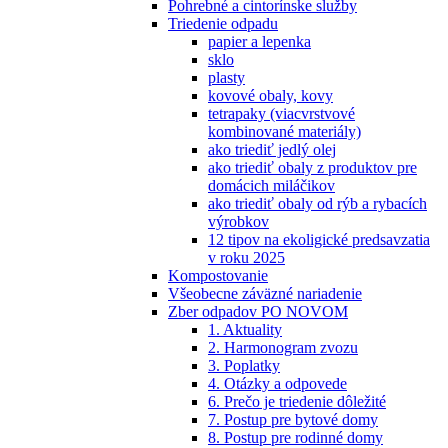
Pohrebné a cintorínske služby
Triedenie odpadu
papier a lepenka
sklo
plasty
kovové obaly, kovy
tetrapaky (viacvrstvové
kombinované materiály)
ako triediť jedlý olej
ako triediť obaly z produktov pre
domácich miláčikov
ako triediť obaly od rýb a rybacích
výrobkov
12 tipov na ekoligické predsavzatia
v roku 2025
Kompostovanie
Všeobecne záväzné nariadenie
Zber odpadov PO NOVOM
1. Aktuality
2. Harmonogram zvozu
3. Poplatky
4. Otázky a odpovede
6. Prečo je triedenie dôležité
7. Postup pre bytové domy
8. Postup pre rodinné domy