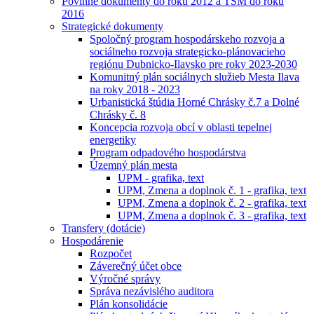
Povinné dokumenty do roku 2012 a TSM do roku
2016
Strategické dokumenty
Spoločný program hospodárskeho rozvoja a
sociálneho rozvoja strategicko-plánovacieho
regiónu Dubnicko-Ilavsko pre roky 2023-2030
Komunitný plán sociálnych služieb Mesta Ilava
na roky 2018 - 2023
Urbanistická štúdia Horné Chrásky č.7 a Dolné
Chrásky č. 8
Koncepcia rozvoja obcí v oblasti tepelnej
energetiky
Program odpadového hospodárstva
Územný plán mesta
UPM - grafika, text
UPM, Zmena a doplnok č. 1 - grafika, text
UPM, Zmena a doplnok č. 2 - grafika, text
UPM, Zmena a doplnok č. 3 - grafika, text
Transfery (dotácie)
Hospodárenie
Rozpočet
Záverečný účet obce
Výročné správy
Správa nezávislého auditora
Plán konsolidácie