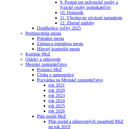
9. Postup pre právnické osoby a
fyzické osoby podnikateľov
10. Dotazník
11. Všeobecne záväzné nariadenie
12. Zberné nádoby
Doplňujúce voľby 2025
Predstavitelia mesta
Primátor mesta
Zástupca primátora mesta
Hlavný kontrolór mesta
Komisie MsZ
Otázky a odpovede
Mestské zastupiteľstvo
Poslanci MsZ
Úloha v samospráve
Pozvánka na Mestské zastupiteľstvo
rok 2021
rok 2020
rok 2023
rok 2024
rok 2025
rok 2026
Plán porád MsZ
Plán porád a plánovaných zasadnutí MsZ
na rok 2019