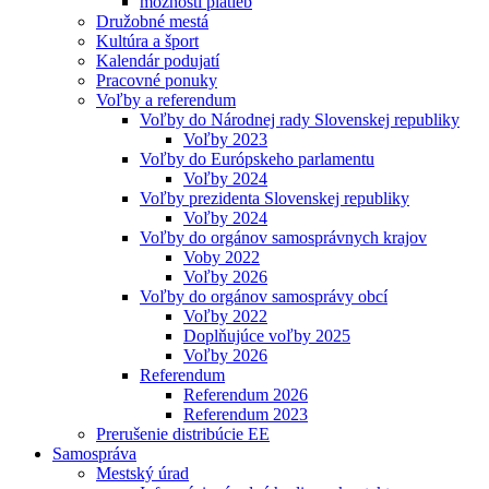
možnosti platieb
Družobné mestá
Kultúra a šport
Kalendár podujatí
Pracovné ponuky
Voľby a referendum
Voľby do Národnej rady Slovenskej republiky
Voľby 2023
Voľby do Európskeho parlamentu
Voľby 2024
Voľby prezidenta Slovenskej republiky
Voľby 2024
Voľby do orgánov samosprávnych krajov
Voby 2022
Voľby 2026
Voľby do orgánov samosprávy obcí
Voľby 2022
Doplňujúce voľby 2025
Voľby 2026
Referendum
Referendum 2026
Referendum 2023
Prerušenie distribúcie EE
Samospráva
Mestský úrad