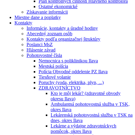
Plán kontrolných činností Hlavného kontrolóra
Ostatné ekonomické
Získavanie informácii
Miestne dane a poplatky
Kontakty
Informácie, kontakty a úradné hodiny
Abecedný zoznam osôb
Kontakty podľa organizačnej štruktúry
Poslanci MsZ
Hlásenie závad
Pohotovostné čísla
Nemocnica s poliklinikou Ilava
Mestská polícia
Polícia Obvodné oddelenie PZ Ilava
Tiesňové volanie
Poruchy (voda, elektrika, plyn, ...)
ZDRAVOTNÍCTVO
Kto je môj lekár? (zdravotné obvody
okresu Ilava)
Ambulantná pohotovostná služba v TSK,
okres Ilava
Lekárenská pohotovostná služba v TSK na
dnes, okres Ilava
Lekárne a výdajne zdravotníckych
pomôcok, okres Ilava