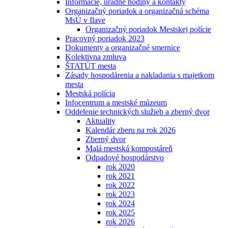
Informácie, úradné hodiny a kontakty
Organizačný poriadok a organizačná schéma
MsÚ v Ilave
Organizačný poriadok Mestskej polície
Pracovný poriadok 2023
Dokumenty a organizačné smernice
Kolektivna zmluva
ŠTATÚT mesta
Zásady hospodárenia a nakladania s majetkom
mesta
Mestská polícia
Infocentrum a mestské múzeum
Oddelenie technických služieb a zberný dvor
Aktuality
Kalendár zberu na rok 2026
Zberný dvor
Malá mestská kompostáreň
Odpadové hospodárstvo
rok 2020
rok 2021
rok 2022
rok 2023
rok 2024
rok 2025
rok 2026