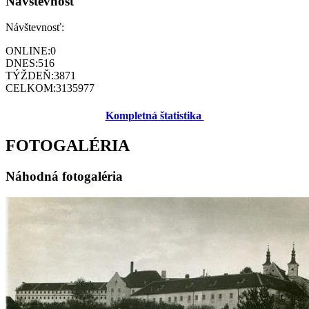
Návštevnosť
Návštevnosť:
ONLINE:
0
DNES:
516
TÝŽDEŇ:
3871
CELKOM:
3135977
Kompletná štatistika
FOTOGALÉRIA
Náhodná fotogaléria