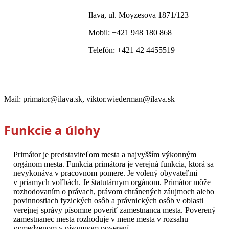
Ilava, ul. Moyzesova 1871/123
Mobil: +421 948 180 868
Telefón: +421 42 4455519
Mail:
primator@ilava.sk,
viktor.wiederman@ilava.sk
Funkcie a úlohy
Primátor je predstaviteľom mesta a najvyšším výkonným
orgánom mesta. Funkcia primátora je verejná funkcia, ktorá sa
nevykonáva v pracovnom pomere. Je volený obyvateľmi
v priamych voľbách. Je štatutárnym orgánom. Primátor môže
rozhodovaním o právach, právom chránených záujmoch alebo
povinnostiach fyzických osôb a právnických osôb v oblasti
verejnej správy písomne poveriť zamestnanca mesta. Poverený
zamestnanec mesta rozhoduje v mene mesta v rozsahu
vymedzenom v písomnom poverení.