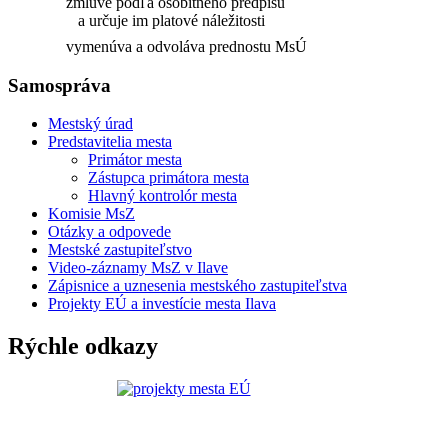
zmluve podľa osobitného predpisu
a určuje im platové náležitosti
vymenúva a odvoláva prednostu MsÚ
Samospráva
Mestský úrad
Predstavitelia mesta
Primátor mesta
Zástupca primátora mesta
Hlavný kontrolór mesta
Komisie MsZ
Otázky a odpovede
Mestské zastupiteľstvo
Video-záznamy MsZ v Ilave
Zápisnice a uznesenia mestského zastupiteľstva
Projekty EÚ a investície mesta Ilava
Rýchle odkazy