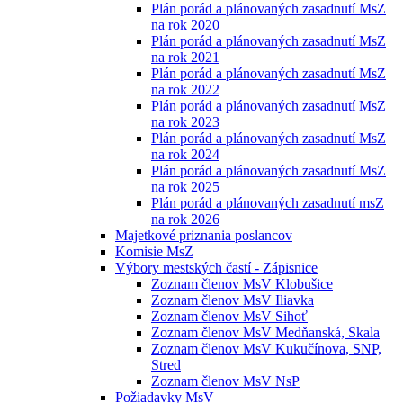
Plán porád a plánovaných zasadnutí MsZ
na rok 2020
Plán porád a plánovaných zasadnutí MsZ
na rok 2021
Plán porád a plánovaných zasadnutí MsZ
na rok 2022
Plán porád a plánovaných zasadnutí MsZ
na rok 2023
Plán porád a plánovaných zasadnutí MsZ
na rok 2024
Plán porád a plánovaných zasadnutí MsZ
na rok 2025
Plán porád a plánovaných zasadnutí msZ
na rok 2026
Majetkové priznania poslancov
Komisie MsZ
Výbory mestských častí - Zápisnice
Zoznam členov MsV Klobušice
Zoznam členov MsV Iliavka
Zoznam členov MsV Sihoť
Zoznam členov MsV Medňanská, Skala
Zoznam členov MsV Kukučínova, SNP,
Stred
Zoznam členov MsV NsP
Požiadavky MsV