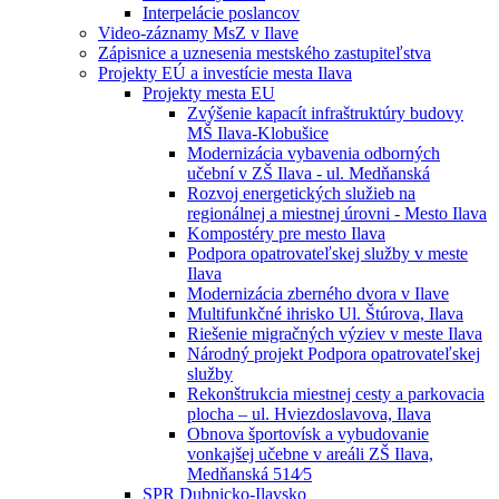
Interpelácie poslancov
Video-záznamy MsZ v Ilave
Zápisnice a uznesenia mestského zastupiteľstva
Projekty EÚ a investície mesta Ilava
Projekty mesta EU
Zvýšenie kapacít infraštruktúry budovy
MŠ Ilava-Klobušice
Modernizácia vybavenia odborných
učební v ZŠ Ilava - ul. Medňanská
Rozvoj energetických služieb na
regionálnej a miestnej úrovni - Mesto Ilava
Kompostéry pre mesto Ilava
Podpora opatrovateľskej služby v meste
Ilava
Modernizácia zberného dvora v Ilave
Multifunkčné ihrisko Ul. Štúrova, Ilava
Riešenie migračných výziev v meste Ilava
Národný projekt Podpora opatrovateľskej
služby
Rekonštrukcia miestnej cesty a parkovacia
plocha – ul. Hviezdoslavova, Ilava
Obnova športovísk a vybudovanie
vonkajšej učebne v areáli ZŠ Ilava,
Medňanská 514⁄5
SPR Dubnicko-Ilavsko