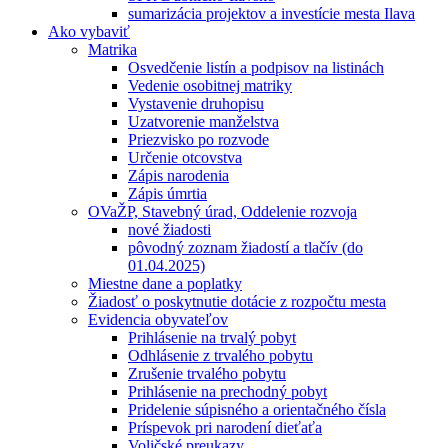
sumarizácia projektov a investície mesta Ilava
Ako vybaviť
Matrika
Osvedčenie listín a podpisov na listinách
Vedenie osobitnej matriky
Vystavenie druhopisu
Uzatvorenie manželstva
Priezvisko po rozvode
Určenie otcovstva
Zápis narodenia
Zápis úmrtia
OVaŽP, Stavebný úrad, Oddelenie rozvoja
nové žiadosti
pôvodný zoznam žiadostí a tlačív (do
01.04.2025)
Miestne dane a poplatky
Žiadosť o poskytnutie dotácie z rozpočtu mesta
Evidencia obyvateľov
Prihlásenie na trvalý pobyt
Odhlásenie z trvalého pobytu
Zrušenie trvalého pobytu
Prihlásenie na prechodný pobyt
Pridelenie súpisného a orientačného čísla
Príspevok pri narodení dieťaťa
Voličské preukazy