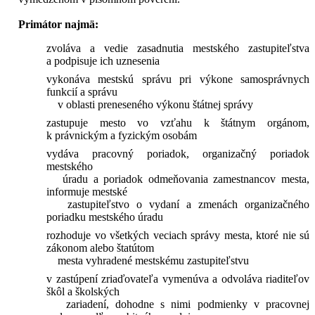
Primátor najmä:
zvoláva a vedie zasadnutia mestského zastupiteľstva
a podpisuje ich uznesenia
vykonáva mestskú správu pri výkone samosprávnych
funkcií a správu
v oblasti preneseného výkonu štátnej správy
zastupuje mesto vo vzťahu k štátnym orgánom,
k právnickým a fyzickým osobám
vydáva pracovný poriadok, organizačný poriadok
mestského
úradu a poriadok odmeňovania zamestnancov mesta,
informuje mestské
zastupiteľstvo o vydaní a zmenách organizačného
poriadku mestského úradu
rozhoduje vo všetkých veciach správy mesta, ktoré nie sú
zákonom alebo štatútom
mesta vyhradené mestskému zastupiteľstvu
v zastúpení zriaďovateľa vymenúva a odvoláva riaditeľov
škôl a školských
zariadení, dohodne s nimi podmienky v pracovnej