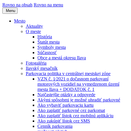
Rovno na obsah
Rovno na menu
Menu
Mesto
Aktuality
O meste
História
Štatút mesta
Symboly mesta
Súčasnosť
Obce a mestá okresu Ilava
Fotogaléria
Ilavský mesačník
Parkovacia politika v centrálnej mestskej zóne
VZN č. 1⁄2021 o dočasnom parkovaní
motorových vozidiel na vymedzenom území
mesta Ilava + DODATOK č. 1
Najčastejšie otázky a odpovede
Akými spôsobmi je možné uhradiť parkovné
Ako vybaviť parkovaciu kartu
Ako zaplatiť parkovné cez parkomat
Ako zaplatiť lístok cez mobilnú aplikáciu
Ako zakúpiť lístok cez SMS
Cenník parkovania