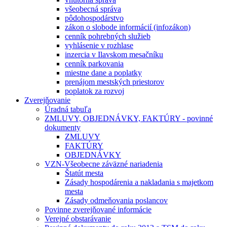
všeobecná správa
pôdohospodárstvo
zákon o slobode informácií (infozákon)
cenník pohrebných služieb
vyhlásenie v rozhlase
inzercia v Ilavskom mesačníku
cenník parkovania
miestne dane a poplatky
prenájom mestských priestorov
poplatok za rozvoj
Zverejňovanie
Úradná tabuľa
ZMLUVY, OBJEDNÁVKY, FAKTÚRY - povinné
dokumenty
ZMLUVY
FAKTÚRY
OBJEDNÁVKY
VZN-Všeobecne záväzné nariadenia
Štatút mesta
Zásady hospodárenia a nakladania s majetkom
mesta
Zásady odmeňovania poslancov
Povinne zverejňované informácie
Verejné obstarávanie