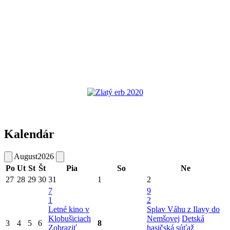
Kalendár
August
2026
Po
Ut
St
Št
Pia
So
Ne
27
28
29
30
31
1
2
7
9
1
2
Letné kino v
Splav Váhu z Ilavy do
Klobušiciach
Nemšovej
Detská
3
4
5
6
8
Zobraziť
hasičská súťaž