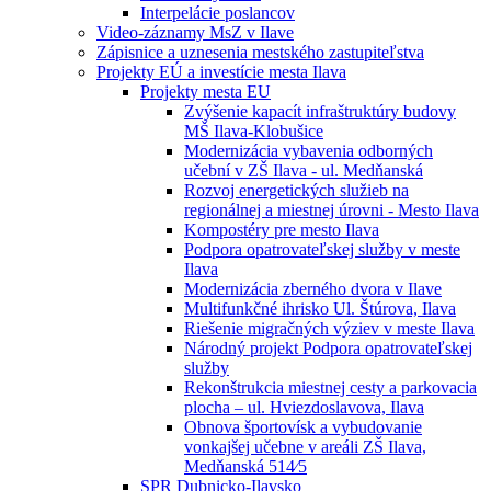
Interpelácie poslancov
Video-záznamy MsZ v Ilave
Zápisnice a uznesenia mestského zastupiteľstva
Projekty EÚ a investície mesta Ilava
Projekty mesta EU
Zvýšenie kapacít infraštruktúry budovy
MŠ Ilava-Klobušice
Modernizácia vybavenia odborných
učební v ZŠ Ilava - ul. Medňanská
Rozvoj energetických služieb na
regionálnej a miestnej úrovni - Mesto Ilava
Kompostéry pre mesto Ilava
Podpora opatrovateľskej služby v meste
Ilava
Modernizácia zberného dvora v Ilave
Multifunkčné ihrisko Ul. Štúrova, Ilava
Riešenie migračných výziev v meste Ilava
Národný projekt Podpora opatrovateľskej
služby
Rekonštrukcia miestnej cesty a parkovacia
plocha – ul. Hviezdoslavova, Ilava
Obnova športovísk a vybudovanie
vonkajšej učebne v areáli ZŠ Ilava,
Medňanská 514⁄5
SPR Dubnicko-Ilavsko