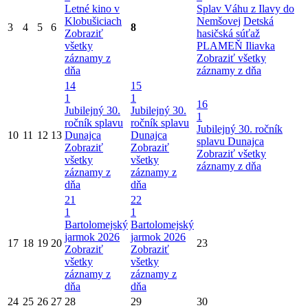
Letné kino v
Splav Váhu z Ilavy do
Klobušiciach
Nemšovej
Detská
3
4
5
6
8
Zobraziť
hasičská súťaž
všetky
PLAMEŇ Iliavka
záznamy z
Zobraziť všetky
dňa
záznamy z dňa
14
15
1
1
16
Jubilejný 30.
Jubilejný 30.
1
ročník splavu
ročník splavu
Jubilejný 30. ročník
10
11
12
13
Dunajca
Dunajca
splavu Dunajca
Zobraziť
Zobraziť
Zobraziť všetky
všetky
všetky
záznamy z dňa
záznamy z
záznamy z
dňa
dňa
21
22
1
1
Bartolomejský
Bartolomejský
jarmok 2026
jarmok 2026
17
18
19
20
23
Zobraziť
Zobraziť
všetky
všetky
záznamy z
záznamy z
dňa
dňa
24
25
26
27
28
29
30