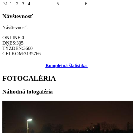
31
1
2
3
4
5
6
Návštevnosť
Návštevnosť:
ONLINE:
0
DNES:
305
TÝŽDEŇ:
3660
CELKOM:
3135766
Kompletná štatistika
FOTOGALÉRIA
Náhodná fotogaléria