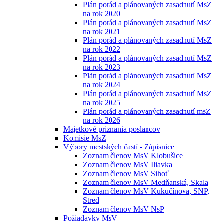
Plán porád a plánovaných zasadnutí MsZ
na rok 2020
Plán porád a plánovaných zasadnutí MsZ
na rok 2021
Plán porád a plánovaných zasadnutí MsZ
na rok 2022
Plán porád a plánovaných zasadnutí MsZ
na rok 2023
Plán porád a plánovaných zasadnutí MsZ
na rok 2024
Plán porád a plánovaných zasadnutí MsZ
na rok 2025
Plán porád a plánovaných zasadnutí msZ
na rok 2026
Majetkové priznania poslancov
Komisie MsZ
Výbory mestských častí - Zápisnice
Zoznam členov MsV Klobušice
Zoznam členov MsV Iliavka
Zoznam členov MsV Sihoť
Zoznam členov MsV Medňanská, Skala
Zoznam členov MsV Kukučínova, SNP,
Stred
Zoznam členov MsV NsP
Požiadavky MsV