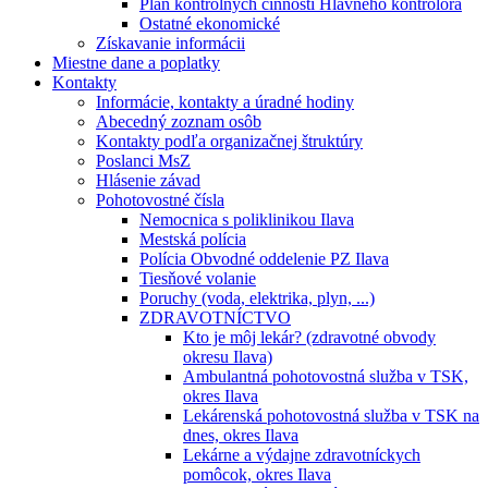
Plán kontrolných činností Hlavného kontrolóra
Ostatné ekonomické
Získavanie informácii
Miestne dane a poplatky
Kontakty
Informácie, kontakty a úradné hodiny
Abecedný zoznam osôb
Kontakty podľa organizačnej štruktúry
Poslanci MsZ
Hlásenie závad
Pohotovostné čísla
Nemocnica s poliklinikou Ilava
Mestská polícia
Polícia Obvodné oddelenie PZ Ilava
Tiesňové volanie
Poruchy (voda, elektrika, plyn, ...)
ZDRAVOTNÍCTVO
Kto je môj lekár? (zdravotné obvody
okresu Ilava)
Ambulantná pohotovostná služba v TSK,
okres Ilava
Lekárenská pohotovostná služba v TSK na
dnes, okres Ilava
Lekárne a výdajne zdravotníckych
pomôcok, okres Ilava