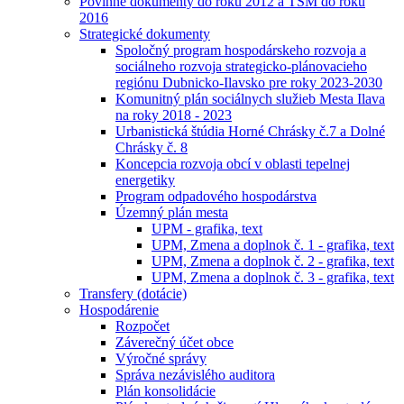
Povinné dokumenty do roku 2012 a TSM do roku
2016
Strategické dokumenty
Spoločný program hospodárskeho rozvoja a
sociálneho rozvoja strategicko-plánovacieho
regiónu Dubnicko-Ilavsko pre roky 2023-2030
Komunitný plán sociálnych služieb Mesta Ilava
na roky 2018 - 2023
Urbanistická štúdia Horné Chrásky č.7 a Dolné
Chrásky č. 8
Koncepcia rozvoja obcí v oblasti tepelnej
energetiky
Program odpadového hospodárstva
Územný plán mesta
UPM - grafika, text
UPM, Zmena a doplnok č. 1 - grafika, text
UPM, Zmena a doplnok č. 2 - grafika, text
UPM, Zmena a doplnok č. 3 - grafika, text
Transfery (dotácie)
Hospodárenie
Rozpočet
Záverečný účet obce
Výročné správy
Správa nezávislého auditora
Plán konsolidácie