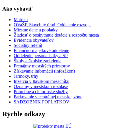
Ako vybaviť
Matrika
OVaŽP, Stavebný úrad, Oddelenie rozvoja
Miestne dane a poplatky
Žiadosť o poskytnutie dotácie z rozpočtu mesta
Evidencia obyvateľov
Sociálny referát
Finančno-majetkové oddelenie
Oddelenie personalistiky a SP
Školy a školské zariadenia
Prenájmy mestských priestorov
Získavanie informácii (infozákon)
Jarmoky, trhy
Inzercia v Ilavskom mesačníku
Oznamy v mestskom rozhlase
Pohrebné a cintorínske služby
Parkovanie v centrálnej mestskej zóne
SADZOBNIK POPLATKOV
Rýchle odkazy