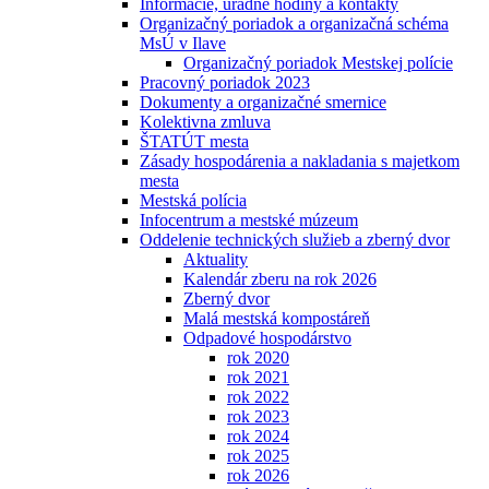
Informácie, úradné hodiny a kontakty
Organizačný poriadok a organizačná schéma
MsÚ v Ilave
Organizačný poriadok Mestskej polície
Pracovný poriadok 2023
Dokumenty a organizačné smernice
Kolektivna zmluva
ŠTATÚT mesta
Zásady hospodárenia a nakladania s majetkom
mesta
Mestská polícia
Infocentrum a mestské múzeum
Oddelenie technických služieb a zberný dvor
Aktuality
Kalendár zberu na rok 2026
Zberný dvor
Malá mestská kompostáreň
Odpadové hospodárstvo
rok 2020
rok 2021
rok 2022
rok 2023
rok 2024
rok 2025
rok 2026