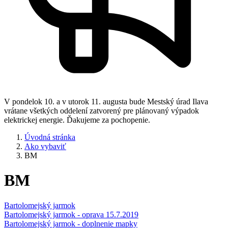
V pondelok 10. a v utorok 11. augusta bude Mestský úrad Ilava
vrátane všetkých oddelení zatvorený pre plánovaný výpadok
elektrickej energie. Ďakujeme za pochopenie.
Úvodná stránka
Ako vybaviť
BM
BM
Bartolomejský jarmok
Bartolomejský jarmok - oprava 15.7.2019
Bartolomejský jarmok - doplnenie mapky