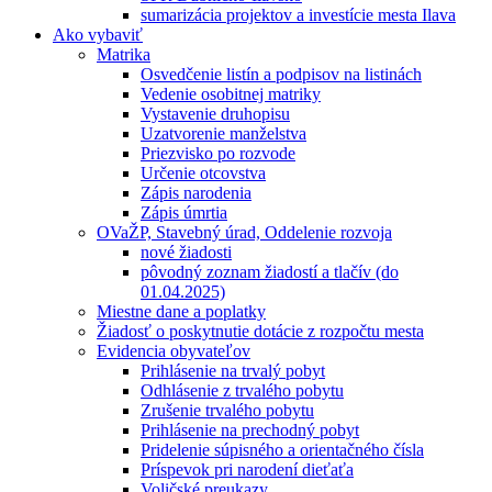
sumarizácia projektov a investície mesta Ilava
Ako vybaviť
Matrika
Osvedčenie listín a podpisov na listinách
Vedenie osobitnej matriky
Vystavenie druhopisu
Uzatvorenie manželstva
Priezvisko po rozvode
Určenie otcovstva
Zápis narodenia
Zápis úmrtia
OVaŽP, Stavebný úrad, Oddelenie rozvoja
nové žiadosti
pôvodný zoznam žiadostí a tlačív (do
01.04.2025)
Miestne dane a poplatky
Žiadosť o poskytnutie dotácie z rozpočtu mesta
Evidencia obyvateľov
Prihlásenie na trvalý pobyt
Odhlásenie z trvalého pobytu
Zrušenie trvalého pobytu
Prihlásenie na prechodný pobyt
Pridelenie súpisného a orientačného čísla
Príspevok pri narodení dieťaťa
Voličské preukazy