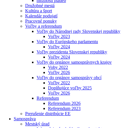
možnosti platieb
Družobné mestá
Kultúra a šport
Kalendár podujatí
Pracovné ponuky
Voľby a referendum
Voľby do Národnej rady Slovenskej republiky
Voľby 2023
Voľby do Európskeho parlamentu
Voľby 2024
Voľby prezidenta Slovenskej republiky
Voľby 2024
Voľby do orgánov samosprávnych krajov
Voby 2022
Voľby 2026
Voľby do orgánov samosprávy obcí
Voľby 2022
Doplňujúce voľby 2025
Voľby 2026
Referendum
Referendum 2026
Referendum 2023
Prerušenie distribúcie EE
Samospráva
Mestský úrad