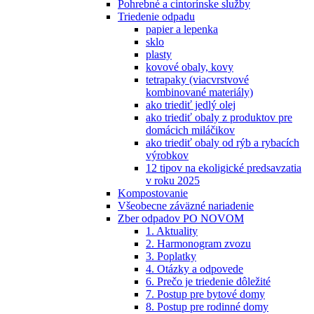
Pohrebné a cintorínske služby
Triedenie odpadu
papier a lepenka
sklo
plasty
kovové obaly, kovy
tetrapaky (viacvrstvové
kombinované materiály)
ako triediť jedlý olej
ako triediť obaly z produktov pre
domácich miláčikov
ako triediť obaly od rýb a rybacích
výrobkov
12 tipov na ekoligické predsavzatia
v roku 2025
Kompostovanie
Všeobecne záväzné nariadenie
Zber odpadov PO NOVOM
1. Aktuality
2. Harmonogram zvozu
3. Poplatky
4. Otázky a odpovede
6. Prečo je triedenie dôležité
7. Postup pre bytové domy
8. Postup pre rodinné domy