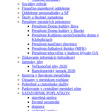
Sociálny referát
Finančno-majetkové oddelenie
Oddelenie personalistiky a SP
Školy a školské zariadenia
Prenájmy mestských priestorov
Prenájom Domu kultúry Ilava
Prenájom Domu kultúry v Iliavke
Prenájom Kultúrno-spoločenského domu v
Klobušiciach
Prenájom hasičskej zbrojnice
Prenájom-futbalové ihrisko (MFK)
Prenájom telocvične v budove bývalej OA
Získavanie informácii (infozákon)
Jarmoky, trhy
Veľkonočné trhy 2026
Bartolomejský jarmok 2026
Inzercia v Ilavskom mesačníku
Oznamy v mestskom rozhlase
Pohrebné a cintorínske služby
Parkovanie v centrálnej mestskej zóne
SADZOBNIK POPLATKOV
stavebná správa
životné prostredie
doprava
vnútorná správa