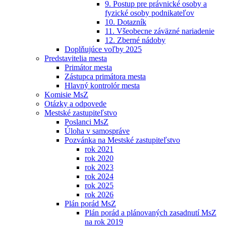
9. Postup pre právnické osoby a
fyzické osoby podnikateľov
10. Dotazník
11. Všeobecne záväzné nariadenie
12. Zberné nádoby
Doplňujúce voľby 2025
Predstavitelia mesta
Primátor mesta
Zástupca primátora mesta
Hlavný kontrolór mesta
Komisie MsZ
Otázky a odpovede
Mestské zastupiteľstvo
Poslanci MsZ
Úloha v samospráve
Pozvánka na Mestské zastupiteľstvo
rok 2021
rok 2020
rok 2023
rok 2024
rok 2025
rok 2026
Plán porád MsZ
Plán porád a plánovaných zasadnutí MsZ
na rok 2019