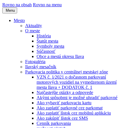
Rovno na obsah
Rovno na menu
Menu
Mesto
Aktuality
O meste
História
Štatút mesta
Symboly mesta
Súčasnosť
Obce a mestá okresu Ilava
Fotogaléria
Ilavský mesačník
Parkovacia politika v centrálnej mestskej zóne
VZN č. 1⁄2021 o dočasnom parkovaní
motorových vozidiel na vymedzenom území
mesta Ilava + DODATOK č. 1
Najčastejšie otázky a odpovede
Akými spôsobmi je možné uhradiť parkovné
Ako vybaviť parkovaciu kartu
Ako zaplatiť parkovné cez parkomat
Ako zaplatiť lístok cez mobilnú aplikáciu
Ako zakúpiť lístok cez SMS
Cenník parkovania