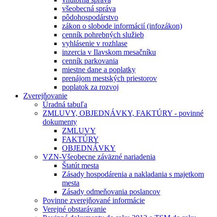
všeobecná správa
pôdohospodárstvo
zákon o slobode informácií (infozákon)
cenník pohrebných služieb
vyhlásenie v rozhlase
inzercia v Ilavskom mesačníku
cenník parkovania
miestne dane a poplatky
prenájom mestských priestorov
poplatok za rozvoj
Zverejňovanie
Úradná tabuľa
ZMLUVY, OBJEDNÁVKY, FAKTÚRY - povinné
dokumenty
ZMLUVY
FAKTÚRY
OBJEDNÁVKY
VZN-Všeobecne záväzné nariadenia
Štatút mesta
Zásady hospodárenia a nakladania s majetkom
mesta
Zásady odmeňovania poslancov
Povinne zverejňované informácie
Verejné obstarávanie