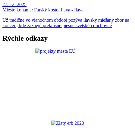
27. 12. 2025
Miesto konania:
Farský kostol Ilava - Ilava
Už tradične vo vianočnom období pozýva ilavský miešaný zbor na
koncert, kde zaznejú prekrásne piesne svetské i duchovné
Rýchle odkazy