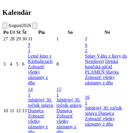
Kalendár
August
2026
Po
Ut
St
Št
Pia
So
Ne
27
28
29
30
31
1
2
7
9
1
2
Letné kino v
Splav Váhu z Ilavy do
Klobušiciach
Nemšovej
Detská
3
4
5
6
8
Zobraziť
hasičská súťaž
všetky
PLAMEŇ Iliavka
záznamy z
Zobraziť všetky
dňa
záznamy z dňa
14
15
1
1
16
Jubilejný 30.
Jubilejný 30.
1
ročník splavu
ročník splavu
Jubilejný 30. ročník
10
11
12
13
Dunajca
Dunajca
splavu Dunajca
Zobraziť
Zobraziť
Zobraziť všetky
všetky
všetky
záznamy z dňa
záznamy z
záznamy z
dňa
dňa