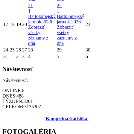
21
22
1
1
Bartolomejský
Bartolomejský
jarmok 2026
jarmok 2026
17
18
19
20
23
Zobraziť
Zobraziť
všetky
všetky
záznamy z
záznamy z
dňa
dňa
24
25
26
27
28
29
30
31
1
2
3
4
5
6
Návštevnosť
Návštevnosť:
ONLINE:
6
DNES:
488
TÝŽDEŇ:
3201
CELKOM:
3135307
Kompletná štatistika
FOTOGALÉRIA