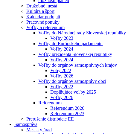
možnosti platieb
Družobné mestá
Kultúra a šport
Kalendár podujatí
Pracovné ponuky
Voľby a referendum
Voľby do Národnej rady Slovenskej republiky
Voľby 2023
Voľby do Európskeho parlamentu
Voľby 2024
Voľby prezidenta Slovenskej republiky
Voľby 2024
Voľby do orgánov samosprávnych krajov
Voby 2022
Voľby 2026
Voľby do orgánov samosprávy obcí
Voľby 2022
Doplňujúce voľby 2025
Voľby 2026
Referendum
Referendum 2026
Referendum 2023
Prerušenie distribúcie EE
Samospráva
Mestský úrad