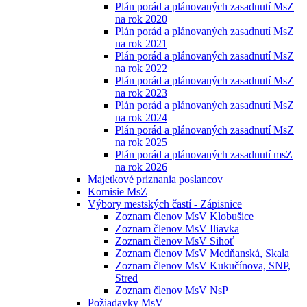
Plán porád a plánovaných zasadnutí MsZ
na rok 2020
Plán porád a plánovaných zasadnutí MsZ
na rok 2021
Plán porád a plánovaných zasadnutí MsZ
na rok 2022
Plán porád a plánovaných zasadnutí MsZ
na rok 2023
Plán porád a plánovaných zasadnutí MsZ
na rok 2024
Plán porád a plánovaných zasadnutí MsZ
na rok 2025
Plán porád a plánovaných zasadnutí msZ
na rok 2026
Majetkové priznania poslancov
Komisie MsZ
Výbory mestských častí - Zápisnice
Zoznam členov MsV Klobušice
Zoznam členov MsV Iliavka
Zoznam členov MsV Sihoť
Zoznam členov MsV Medňanská, Skala
Zoznam členov MsV Kukučínova, SNP,
Stred
Zoznam členov MsV NsP
Požiadavky MsV