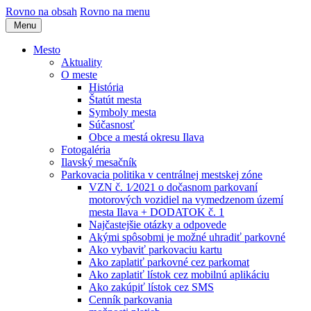
Rovno na obsah
Rovno na menu
Menu
Mesto
Aktuality
O meste
História
Štatút mesta
Symboly mesta
Súčasnosť
Obce a mestá okresu Ilava
Fotogaléria
Ilavský mesačník
Parkovacia politika v centrálnej mestskej zóne
VZN č. 1⁄2021 o dočasnom parkovaní
motorových vozidiel na vymedzenom území
mesta Ilava + DODATOK č. 1
Najčastejšie otázky a odpovede
Akými spôsobmi je možné uhradiť parkovné
Ako vybaviť parkovaciu kartu
Ako zaplatiť parkovné cez parkomat
Ako zaplatiť lístok cez mobilnú aplikáciu
Ako zakúpiť lístok cez SMS
Cenník parkovania