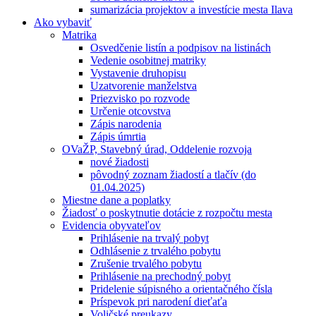
sumarizácia projektov a investície mesta Ilava
Ako vybaviť
Matrika
Osvedčenie listín a podpisov na listinách
Vedenie osobitnej matriky
Vystavenie druhopisu
Uzatvorenie manželstva
Priezvisko po rozvode
Určenie otcovstva
Zápis narodenia
Zápis úmrtia
OVaŽP, Stavebný úrad, Oddelenie rozvoja
nové žiadosti
pôvodný zoznam žiadostí a tlačív (do
01.04.2025)
Miestne dane a poplatky
Žiadosť o poskytnutie dotácie z rozpočtu mesta
Evidencia obyvateľov
Prihlásenie na trvalý pobyt
Odhlásenie z trvalého pobytu
Zrušenie trvalého pobytu
Prihlásenie na prechodný pobyt
Pridelenie súpisného a orientačného čísla
Príspevok pri narodení dieťaťa
Voličské preukazy