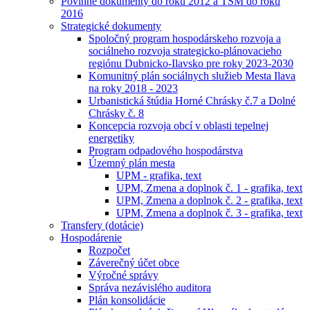
Povinné dokumenty do roku 2012 a TSM do roku
2016
Strategické dokumenty
Spoločný program hospodárskeho rozvoja a
sociálneho rozvoja strategicko-plánovacieho
regiónu Dubnicko-Ilavsko pre roky 2023-2030
Komunitný plán sociálnych služieb Mesta Ilava
na roky 2018 - 2023
Urbanistická štúdia Horné Chrásky č.7 a Dolné
Chrásky č. 8
Koncepcia rozvoja obcí v oblasti tepelnej
energetiky
Program odpadového hospodárstva
Územný plán mesta
UPM - grafika, text
UPM, Zmena a doplnok č. 1 - grafika, text
UPM, Zmena a doplnok č. 2 - grafika, text
UPM, Zmena a doplnok č. 3 - grafika, text
Transfery (dotácie)
Hospodárenie
Rozpočet
Záverečný účet obce
Výročné správy
Správa nezávislého auditora
Plán konsolidácie