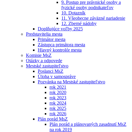
9. Postup pre právnické osoby a
fyzické osoby podnikateľov
10. Dotazník
11. Všeobecne záväzné nariadenie
12. Zberné nádoby
Doplňujúce voľby 2025
Predstavitelia mesta
Primátor mesta
Zástupca primátora mesta
Hlavný kontrolór mesta
Komisie MsZ
Otázky a odpovede
Mestské zastupiteľstvo
Poslanci MsZ
Úloha v samospráve
Pozvánka na Mestské zastupiteľstvo
rok 2021
rok 2020
rok 2023
rok 2024
rok 2025
rok 2026
Plán porád MsZ
Plán porád a plánovaných zasadnutí MsZ
na rok 2019