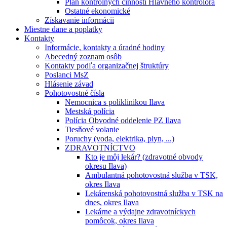
Plán kontrolných činností Hlavného kontrolóra
Ostatné ekonomické
Získavanie informácii
Miestne dane a poplatky
Kontakty
Informácie, kontakty a úradné hodiny
Abecedný zoznam osôb
Kontakty podľa organizačnej štruktúry
Poslanci MsZ
Hlásenie závad
Pohotovostné čísla
Nemocnica s poliklinikou Ilava
Mestská polícia
Polícia Obvodné oddelenie PZ Ilava
Tiesňové volanie
Poruchy (voda, elektrika, plyn, ...)
ZDRAVOTNÍCTVO
Kto je môj lekár? (zdravotné obvody
okresu Ilava)
Ambulantná pohotovostná služba v TSK,
okres Ilava
Lekárenská pohotovostná služba v TSK na
dnes, okres Ilava
Lekárne a výdajne zdravotníckych
pomôcok, okres Ilava