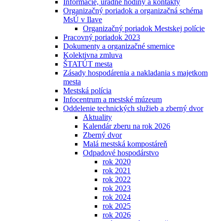
Informácie, úradné hodiny a kontakty
Organizačný poriadok a organizačná schéma
MsÚ v Ilave
Organizačný poriadok Mestskej polície
Pracovný poriadok 2023
Dokumenty a organizačné smernice
Kolektivna zmluva
ŠTATÚT mesta
Zásady hospodárenia a nakladania s majetkom
mesta
Mestská polícia
Infocentrum a mestské múzeum
Oddelenie technických služieb a zberný dvor
Aktuality
Kalendár zberu na rok 2026
Zberný dvor
Malá mestská kompostáreň
Odpadové hospodárstvo
rok 2020
rok 2021
rok 2022
rok 2023
rok 2024
rok 2025
rok 2026