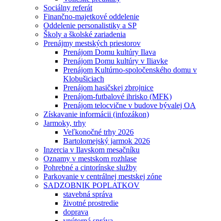
Sociálny referát
Finančno-majetkové oddelenie
Oddelenie personalistiky a SP
Školy a školské zariadenia
Prenájmy mestských priestorov
Prenájom Domu kultúry Ilava
Prenájom Domu kultúry v Iliavke
Prenájom Kultúrno-spoločenského domu v
Klobušiciach
Prenájom hasičskej zbrojnice
Prenájom-futbalové ihrisko (MFK)
Prenájom telocvične v budove bývalej OA
Získavanie informácii (infozákon)
Jarmoky, trhy
Veľkonočné trhy 2026
Bartolomejský jarmok 2026
Inzercia v Ilavskom mesačníku
Oznamy v mestskom rozhlase
Pohrebné a cintorínske služby
Parkovanie v centrálnej mestskej zóne
SADZOBNIK POPLATKOV
stavebná správa
životné prostredie
doprava
vnútorná správa