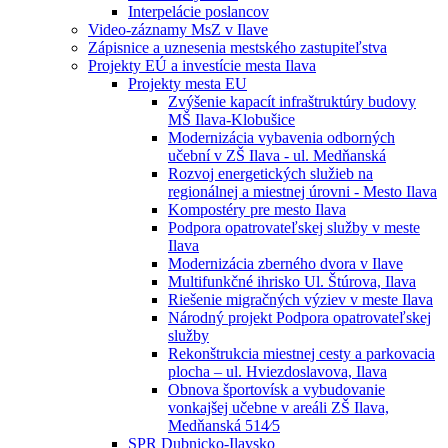
Interpelácie poslancov
Video-záznamy MsZ v Ilave
Zápisnice a uznesenia mestského zastupiteľstva
Projekty EÚ a investície mesta Ilava
Projekty mesta EU
Zvýšenie kapacít infraštruktúry budovy
MŠ Ilava-Klobušice
Modernizácia vybavenia odborných
učební v ZŠ Ilava - ul. Medňanská
Rozvoj energetických služieb na
regionálnej a miestnej úrovni - Mesto Ilava
Kompostéry pre mesto Ilava
Podpora opatrovateľskej služby v meste
Ilava
Modernizácia zberného dvora v Ilave
Multifunkčné ihrisko Ul. Štúrova, Ilava
Riešenie migračných výziev v meste Ilava
Národný projekt Podpora opatrovateľskej
služby
Rekonštrukcia miestnej cesty a parkovacia
plocha – ul. Hviezdoslavova, Ilava
Obnova športovísk a vybudovanie
vonkajšej učebne v areáli ZŠ Ilava,
Medňanská 514⁄5
SPR Dubnicko-Ilavsko