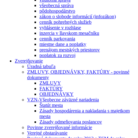
všeobecná správa
pôdohospodárstvo
zákon o slobode informácií (infozákon)
cenník pohrebných služieb
vyhlásenie v rozhlase
inzercia v Ilavskom mesačníku
cenník parkovania
miestne dane a poplatky
prenájom mestských priestorov
poplatok za rozvoj
Zverejňovanie
Úradná tabuľa
ZMLUVY, OBJEDNÁVKY, FAKTÚRY - povinné
dokumenty
ZMLUVY
FAKTÚRY
OBJEDNÁVKY
VZN-Všeobecne záväzné nariadenia
Štatút mesta
Zásady hospodárenia a nakladania s majetkom
mesta
Zásady odmeňovania poslancov
Povinne zverejňované informácie
Verejné obstarávanie