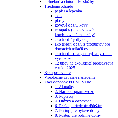
Pohrebné a cintorínske služby
Triedenie odpadu
papier a lepenka
sklo
plasty
kovové obaly, kovy
tetrapaky (viacvrstvové
kombinované materiály)
ako triediť jedlý olej
ako triediť obaly z produktov pre
domácich miláčikov
ako triediť obaly od rýb a rybacích
výrobkov
12 tipov na ekoligické predsavzatia
v roku 2025
Kompostovanie
Všeobecne záväzné nariadenie
Zber odpadov PO NOVOM
1. Aktuality
2. Harmonogram zvozu
3. Poplatky
4. Otázky a odpovede
6. Prečo je triedenie dôležité
7. Postup pre bytové domy
8. Postup pre rodinné domy