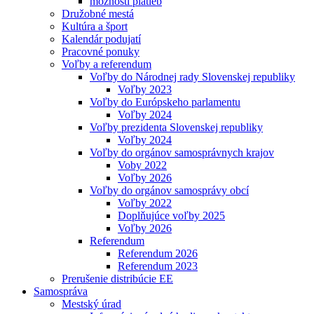
možnosti platieb
Družobné mestá
Kultúra a šport
Kalendár podujatí
Pracovné ponuky
Voľby a referendum
Voľby do Národnej rady Slovenskej republiky
Voľby 2023
Voľby do Európskeho parlamentu
Voľby 2024
Voľby prezidenta Slovenskej republiky
Voľby 2024
Voľby do orgánov samosprávnych krajov
Voby 2022
Voľby 2026
Voľby do orgánov samosprávy obcí
Voľby 2022
Doplňujúce voľby 2025
Voľby 2026
Referendum
Referendum 2026
Referendum 2023
Prerušenie distribúcie EE
Samospráva
Mestský úrad