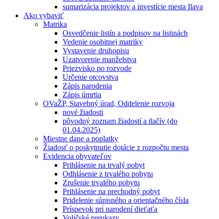
sumarizácia projektov a investície mesta Ilava
Ako vybaviť
Matrika
Osvedčenie listín a podpisov na listinách
Vedenie osobitnej matriky
Vystavenie druhopisu
Uzatvorenie manželstva
Priezvisko po rozvode
Určenie otcovstva
Zápis narodenia
Zápis úmrtia
OVaŽP, Stavebný úrad, Oddelenie rozvoja
nové žiadosti
pôvodný zoznam žiadostí a tlačív (do
01.04.2025)
Miestne dane a poplatky
Žiadosť o poskytnutie dotácie z rozpočtu mesta
Evidencia obyvateľov
Prihlásenie na trvalý pobyt
Odhlásenie z trvalého pobytu
Zrušenie trvalého pobytu
Prihlásenie na prechodný pobyt
Pridelenie súpisného a orientačného čísla
Príspevok pri narodení dieťaťa
Voličské preukazy