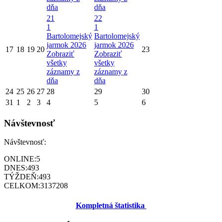
dňa
dňa
21
22
1
1
Bartolomejský
Bartolomejský
jarmok 2026
jarmok 2026
17
18
19
20
23
Zobraziť
Zobraziť
všetky
všetky
záznamy z
záznamy z
dňa
dňa
24
25
26
27
28
29
30
31
1
2
3
4
5
6
Návštevnosť
Návštevnosť:
ONLINE:
5
DNES:
493
TÝŽDEŇ:
493
CELKOM:
3137208
Kompletná štatistika