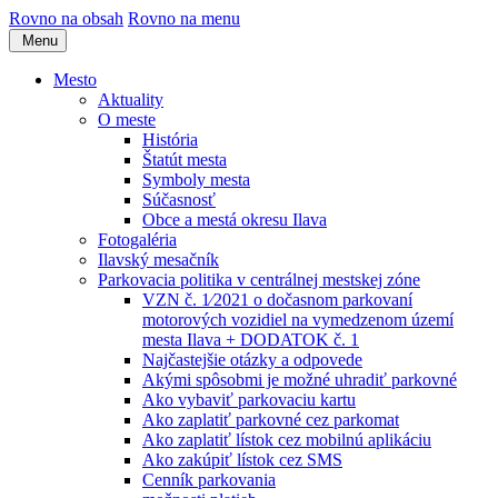
Rovno na obsah
Rovno na menu
Menu
Mesto
Aktuality
O meste
História
Štatút mesta
Symboly mesta
Súčasnosť
Obce a mestá okresu Ilava
Fotogaléria
Ilavský mesačník
Parkovacia politika v centrálnej mestskej zóne
VZN č. 1⁄2021 o dočasnom parkovaní
motorových vozidiel na vymedzenom území
mesta Ilava + DODATOK č. 1
Najčastejšie otázky a odpovede
Akými spôsobmi je možné uhradiť parkovné
Ako vybaviť parkovaciu kartu
Ako zaplatiť parkovné cez parkomat
Ako zaplatiť lístok cez mobilnú aplikáciu
Ako zakúpiť lístok cez SMS
Cenník parkovania