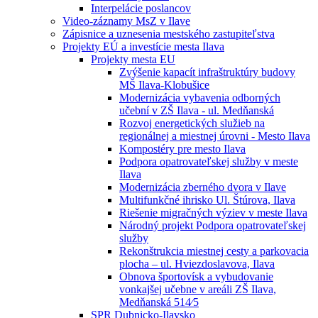
Interpelácie poslancov
Video-záznamy MsZ v Ilave
Zápisnice a uznesenia mestského zastupiteľstva
Projekty EÚ a investície mesta Ilava
Projekty mesta EU
Zvýšenie kapacít infraštruktúry budovy
MŠ Ilava-Klobušice
Modernizácia vybavenia odborných
učební v ZŠ Ilava - ul. Medňanská
Rozvoj energetických služieb na
regionálnej a miestnej úrovni - Mesto Ilava
Kompostéry pre mesto Ilava
Podpora opatrovateľskej služby v meste
Ilava
Modernizácia zberného dvora v Ilave
Multifunkčné ihrisko Ul. Štúrova, Ilava
Riešenie migračných výziev v meste Ilava
Národný projekt Podpora opatrovateľskej
služby
Rekonštrukcia miestnej cesty a parkovacia
plocha – ul. Hviezdoslavova, Ilava
Obnova športovísk a vybudovanie
vonkajšej učebne v areáli ZŠ Ilava,
Medňanská 514⁄5
SPR Dubnicko-Ilavsko