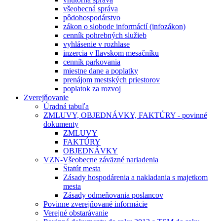
všeobecná správa
pôdohospodárstvo
zákon o slobode informácií (infozákon)
cenník pohrebných služieb
vyhlásenie v rozhlase
inzercia v Ilavskom mesačníku
cenník parkovania
miestne dane a poplatky
prenájom mestských priestorov
poplatok za rozvoj
Zverejňovanie
Úradná tabuľa
ZMLUVY, OBJEDNÁVKY, FAKTÚRY - povinné
dokumenty
ZMLUVY
FAKTÚRY
OBJEDNÁVKY
VZN-Všeobecne záväzné nariadenia
Štatút mesta
Zásady hospodárenia a nakladania s majetkom
mesta
Zásady odmeňovania poslancov
Povinne zverejňované informácie
Verejné obstarávanie