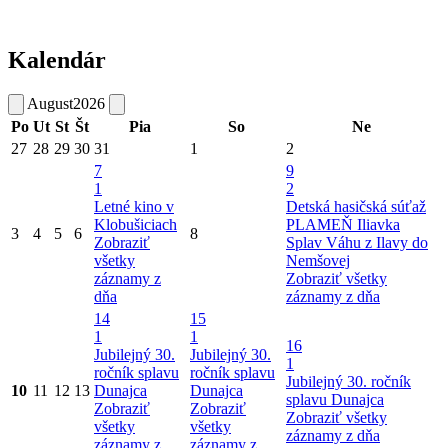
Kalendár
August
2026
Po
Ut
St
Št
Pia
So
Ne
27
28
29
30
31
1
2
7
9
1
2
Letné kino v
Detská hasičská súťaž
Klobušiciach
PLAMEŇ Iliavka
3
4
5
6
8
Zobraziť
Splav Váhu z Ilavy do
všetky
Nemšovej
záznamy z
Zobraziť všetky
dňa
záznamy z dňa
14
15
1
1
16
Jubilejný 30.
Jubilejný 30.
1
ročník splavu
ročník splavu
Jubilejný 30. ročník
10
11
12
13
Dunajca
Dunajca
splavu Dunajca
Zobraziť
Zobraziť
Zobraziť všetky
všetky
všetky
záznamy z dňa
záznamy z
záznamy z