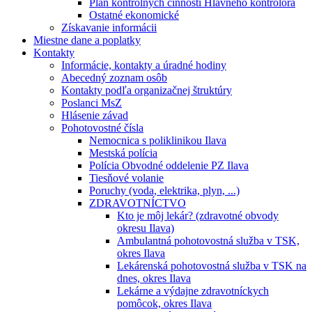
Plán kontrolných činností Hlavného kontrolóra
Ostatné ekonomické
Získavanie informácii
Miestne dane a poplatky
Kontakty
Informácie, kontakty a úradné hodiny
Abecedný zoznam osôb
Kontakty podľa organizačnej štruktúry
Poslanci MsZ
Hlásenie závad
Pohotovostné čísla
Nemocnica s poliklinikou Ilava
Mestská polícia
Polícia Obvodné oddelenie PZ Ilava
Tiesňové volanie
Poruchy (voda, elektrika, plyn, ...)
ZDRAVOTNÍCTVO
Kto je môj lekár? (zdravotné obvody
okresu Ilava)
Ambulantná pohotovostná služba v TSK,
okres Ilava
Lekárenská pohotovostná služba v TSK na
dnes, okres Ilava
Lekárne a výdajne zdravotníckych
pomôcok, okres Ilava