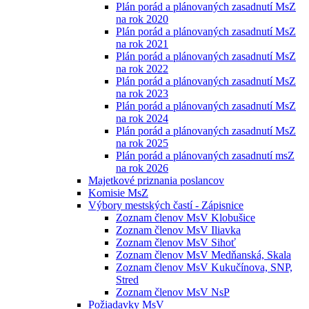
Plán porád a plánovaných zasadnutí MsZ
na rok 2020
Plán porád a plánovaných zasadnutí MsZ
na rok 2021
Plán porád a plánovaných zasadnutí MsZ
na rok 2022
Plán porád a plánovaných zasadnutí MsZ
na rok 2023
Plán porád a plánovaných zasadnutí MsZ
na rok 2024
Plán porád a plánovaných zasadnutí MsZ
na rok 2025
Plán porád a plánovaných zasadnutí msZ
na rok 2026
Majetkové priznania poslancov
Komisie MsZ
Výbory mestských častí - Zápisnice
Zoznam členov MsV Klobušice
Zoznam členov MsV Iliavka
Zoznam členov MsV Sihoť
Zoznam členov MsV Medňanská, Skala
Zoznam členov MsV Kukučínova, SNP,
Stred
Zoznam členov MsV NsP
Požiadavky MsV