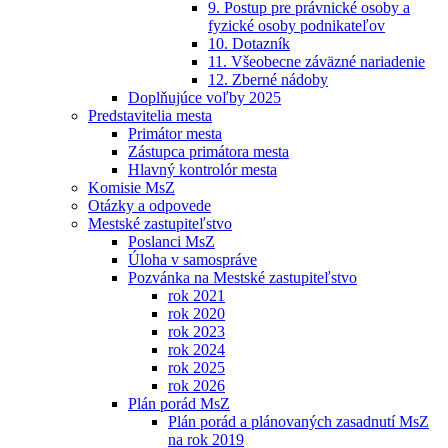
9. Postup pre právnické osoby a
fyzické osoby podnikateľov
10. Dotazník
11. Všeobecne záväzné nariadenie
12. Zberné nádoby
Doplňujúce voľby 2025
Predstavitelia mesta
Primátor mesta
Zástupca primátora mesta
Hlavný kontrolór mesta
Komisie MsZ
Otázky a odpovede
Mestské zastupiteľstvo
Poslanci MsZ
Úloha v samospráve
Pozvánka na Mestské zastupiteľstvo
rok 2021
rok 2020
rok 2023
rok 2024
rok 2025
rok 2026
Plán porád MsZ
Plán porád a plánovaných zasadnutí MsZ
na rok 2019