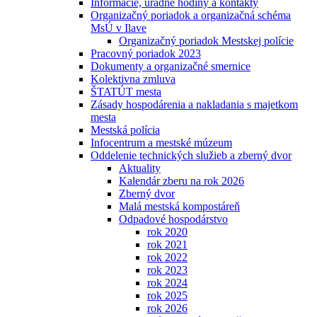
Informácie, úradné hodiny a kontakty
Organizačný poriadok a organizačná schéma
MsÚ v Ilave
Organizačný poriadok Mestskej polície
Pracovný poriadok 2023
Dokumenty a organizačné smernice
Kolektivna zmluva
ŠTATÚT mesta
Zásady hospodárenia a nakladania s majetkom
mesta
Mestská polícia
Infocentrum a mestské múzeum
Oddelenie technických služieb a zberný dvor
Aktuality
Kalendár zberu na rok 2026
Zberný dvor
Malá mestská kompostáreň
Odpadové hospodárstvo
rok 2020
rok 2021
rok 2022
rok 2023
rok 2024
rok 2025
rok 2026