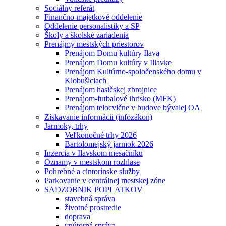
Sociálny referát
Finančno-majetkové oddelenie
Oddelenie personalistiky a SP
Školy a školské zariadenia
Prenájmy mestských priestorov
Prenájom Domu kultúry Ilava
Prenájom Domu kultúry v Iliavke
Prenájom Kultúrno-spoločenského domu v
Klobušiciach
Prenájom hasičskej zbrojnice
Prenájom-futbalové ihrisko (MFK)
Prenájom telocvične v budove bývalej OA
Získavanie informácii (infozákon)
Jarmoky, trhy
Veľkonočné trhy 2026
Bartolomejský jarmok 2026
Inzercia v Ilavskom mesačníku
Oznamy v mestskom rozhlase
Pohrebné a cintorínske služby
Parkovanie v centrálnej mestskej zóne
SADZOBNIK POPLATKOV
stavebná správa
životné prostredie
doprava
vnútorná správa