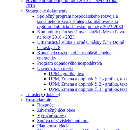
Povinné dokumenty do roku 2012 a TSM do roku
2016
Strategické dokumenty
Spoločný program hospodárskeho rozvoja a
sociálneho rozvoja strategicko-plánovacieho
regiónu Dubnicko-Ilavsko pre roky 2023-2030
Komunitný plán sociálnych služieb Mesta Ilava
na roky 2018 - 2023
Urbanistická štúdia Horné Chrásky č.7 a Dolné
Chrásky č. 8
Koncepcia rozvoja obcí v oblasti tepelnej
energetiky
Program odpadového hospodárstva
Územný plán mesta
UPM - grafika, text
UPM, Zmena a doplnok č. 1 - grafika, text
UPM, Zmena a doplnok č. 2 - grafika, text
UPM, Zmena a doplnok č. 3 - grafika, text
Transfery (dotácie)
Hospodárenie
Rozpočet
Záverečný účet obce
Výročné správy
Správa nezávislého auditora
Plán konsolidácie