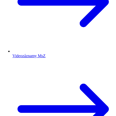
Videozáznamy MsZ