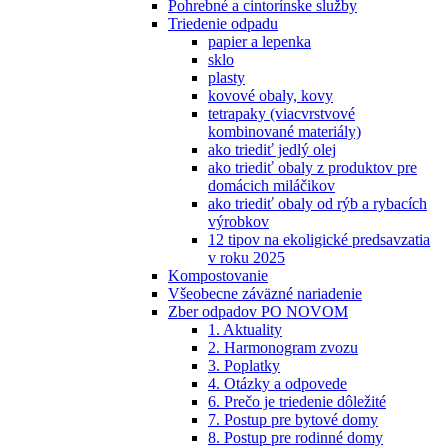
Pohrebné a cintorínske služby
Triedenie odpadu
papier a lepenka
sklo
plasty
kovové obaly, kovy
tetrapaky (viacvrstvové
kombinované materiály)
ako triediť jedlý olej
ako triediť obaly z produktov pre
domácich miláčikov
ako triediť obaly od rýb a rybacích
výrobkov
12 tipov na ekoligické predsavzatia
v roku 2025
Kompostovanie
Všeobecne záväzné nariadenie
Zber odpadov PO NOVOM
1. Aktuality
2. Harmonogram zvozu
3. Poplatky
4. Otázky a odpovede
6. Prečo je triedenie dôležité
7. Postup pre bytové domy
8. Postup pre rodinné domy