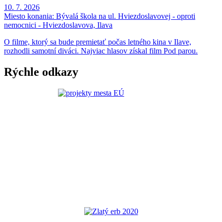
10. 7. 2026
Miesto konania:
Bývalá škola na ul. Hviezdoslavovej - oproti
nemocnici - Hviezdoslavova, Ilava
O filme, ktorý sa bude premietať počas letného kina v Ilave,
rozhodli samotní diváci. Najviac hlasov získal film Pod parou.
Rýchle odkazy