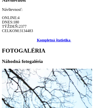
Návštevnosť
Návštevnosť:
ONLINE:
4
DNES:
180
TÝŽDEŇ:
2377
CELKOM:
3134483
Kompletná štatistika
FOTOGALÉRIA
Náhodná fotogaléria