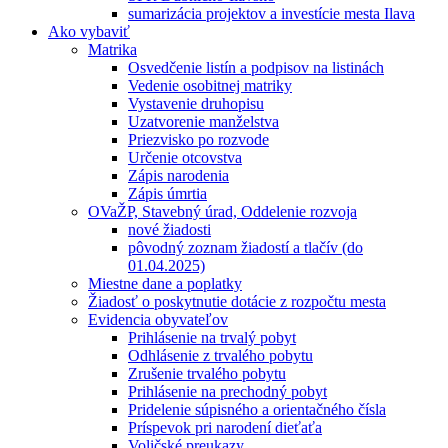
sumarizácia projektov a investície mesta Ilava
Ako vybaviť
Matrika
Osvedčenie listín a podpisov na listinách
Vedenie osobitnej matriky
Vystavenie druhopisu
Uzatvorenie manželstva
Priezvisko po rozvode
Určenie otcovstva
Zápis narodenia
Zápis úmrtia
OVaŽP, Stavebný úrad, Oddelenie rozvoja
nové žiadosti
pôvodný zoznam žiadostí a tlačív (do
01.04.2025)
Miestne dane a poplatky
Žiadosť o poskytnutie dotácie z rozpočtu mesta
Evidencia obyvateľov
Prihlásenie na trvalý pobyt
Odhlásenie z trvalého pobytu
Zrušenie trvalého pobytu
Prihlásenie na prechodný pobyt
Pridelenie súpisného a orientačného čísla
Príspevok pri narodení dieťaťa
Voličské preukazy