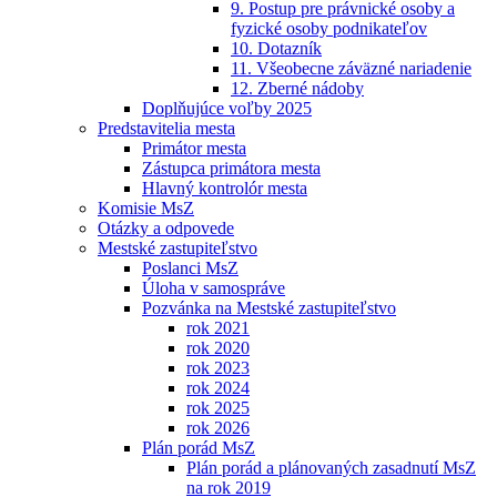
9. Postup pre právnické osoby a
fyzické osoby podnikateľov
10. Dotazník
11. Všeobecne záväzné nariadenie
12. Zberné nádoby
Doplňujúce voľby 2025
Predstavitelia mesta
Primátor mesta
Zástupca primátora mesta
Hlavný kontrolór mesta
Komisie MsZ
Otázky a odpovede
Mestské zastupiteľstvo
Poslanci MsZ
Úloha v samospráve
Pozvánka na Mestské zastupiteľstvo
rok 2021
rok 2020
rok 2023
rok 2024
rok 2025
rok 2026
Plán porád MsZ
Plán porád a plánovaných zasadnutí MsZ
na rok 2019