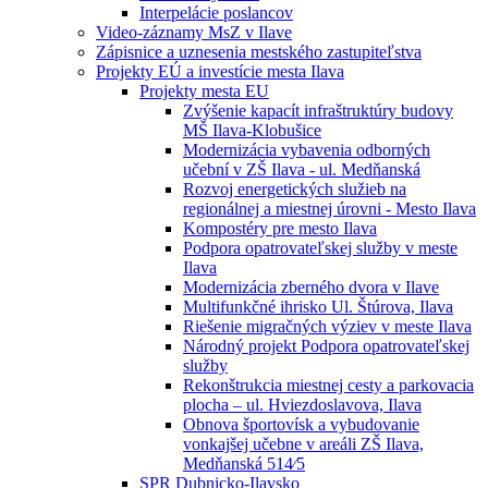
Interpelácie poslancov
Video-záznamy MsZ v Ilave
Zápisnice a uznesenia mestského zastupiteľstva
Projekty EÚ a investície mesta Ilava
Projekty mesta EU
Zvýšenie kapacít infraštruktúry budovy
MŠ Ilava-Klobušice
Modernizácia vybavenia odborných
učební v ZŠ Ilava - ul. Medňanská
Rozvoj energetických služieb na
regionálnej a miestnej úrovni - Mesto Ilava
Kompostéry pre mesto Ilava
Podpora opatrovateľskej služby v meste
Ilava
Modernizácia zberného dvora v Ilave
Multifunkčné ihrisko Ul. Štúrova, Ilava
Riešenie migračných výziev v meste Ilava
Národný projekt Podpora opatrovateľskej
služby
Rekonštrukcia miestnej cesty a parkovacia
plocha – ul. Hviezdoslavova, Ilava
Obnova športovísk a vybudovanie
vonkajšej učebne v areáli ZŠ Ilava,
Medňanská 514⁄5
SPR Dubnicko-Ilavsko