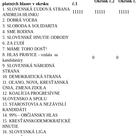
Okrsok č.2
Okrsok č
platných hlasov v okrsku
č.1
1. SLOVENSKÁ ĽUDOVÁ STRANA
11111
11111
11111
ANDREJA HLINKU
2. DOBRÁ VOĽBA
3. SLOBODA A SOLIDARITA
4. SME RODINA
5. SLOVENSKÉ HNUTIE ODRODY
6. ZA ĽUDÍ
7. MÁME TOHO DOSŤ!
8. HLAS PRAVICE - vzdala sa
0
0
kandidatúry
9. SLOVENSKÁ NÁRODNÁ
STRANA
10. DEMOKRATICKÁ STRANA
11. OĽANO, NOVA, KRESŤANSKÁ
ÚNIA, ZMENA ZDOLA
12. KOALÍCIA PROGRESÍVNE
SLOVENSKO A SPOLU
13. STAROSTOVIA A NEZÁVISLÍ
KANDIDÁTI
14. 99% - OBČIANSKY HLAS
15. KRESŤANSKODEMOKRATICKÉ
HNUTIE
16. SLOVESNKÁ LIGA