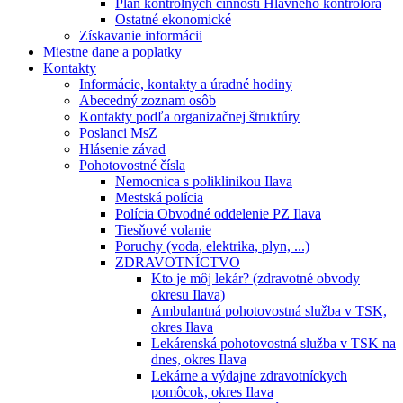
Plán kontrolných činností Hlavného kontrolóra
Ostatné ekonomické
Získavanie informácii
Miestne dane a poplatky
Kontakty
Informácie, kontakty a úradné hodiny
Abecedný zoznam osôb
Kontakty podľa organizačnej štruktúry
Poslanci MsZ
Hlásenie závad
Pohotovostné čísla
Nemocnica s poliklinikou Ilava
Mestská polícia
Polícia Obvodné oddelenie PZ Ilava
Tiesňové volanie
Poruchy (voda, elektrika, plyn, ...)
ZDRAVOTNÍCTVO
Kto je môj lekár? (zdravotné obvody
okresu Ilava)
Ambulantná pohotovostná služba v TSK,
okres Ilava
Lekárenská pohotovostná služba v TSK na
dnes, okres Ilava
Lekárne a výdajne zdravotníckych
pomôcok, okres Ilava