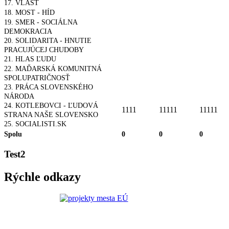
17. VLASŤ
18. MOST - HÍD
19. SMER - SOCIÁLNA
DEMOKRACIA
20. SOLIDARITA - HNUTIE
PRACUJÚCEJ CHUDOBY
21. HLAS ĽUDU
22. MAĎARSKÁ KOMUNITNÁ
SPOLUPATRIČNOSŤ
23. PRÁCA SLOVENSKÉHO
NÁRODA
24. KOTLEBOVCI - ĽUDOVÁ
1111
11111
11111
STRANA NAŠE SLOVENSKO
25. SOCIALISTI.SK
Spolu
0
0
0
Test2
Rýchle odkazy