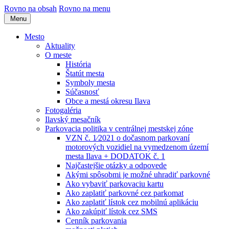
Rovno na obsah
Rovno na menu
Menu
Mesto
Aktuality
O meste
História
Štatút mesta
Symboly mesta
Súčasnosť
Obce a mestá okresu Ilava
Fotogaléria
Ilavský mesačník
Parkovacia politika v centrálnej mestskej zóne
VZN č. 1⁄2021 o dočasnom parkovaní
motorových vozidiel na vymedzenom území
mesta Ilava + DODATOK č. 1
Najčastejšie otázky a odpovede
Akými spôsobmi je možné uhradiť parkovné
Ako vybaviť parkovaciu kartu
Ako zaplatiť parkovné cez parkomat
Ako zaplatiť lístok cez mobilnú aplikáciu
Ako zakúpiť lístok cez SMS
Cenník parkovania