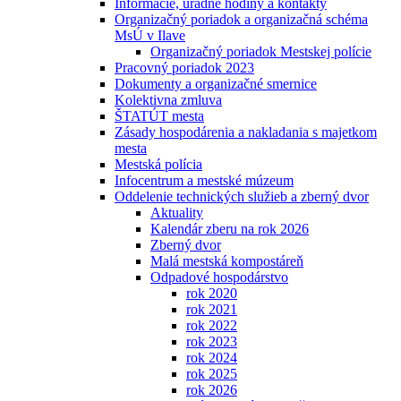
Informácie, úradné hodiny a kontakty
Organizačný poriadok a organizačná schéma
MsÚ v Ilave
Organizačný poriadok Mestskej polície
Pracovný poriadok 2023
Dokumenty a organizačné smernice
Kolektivna zmluva
ŠTATÚT mesta
Zásady hospodárenia a nakladania s majetkom
mesta
Mestská polícia
Infocentrum a mestské múzeum
Oddelenie technických služieb a zberný dvor
Aktuality
Kalendár zberu na rok 2026
Zberný dvor
Malá mestská kompostáreň
Odpadové hospodárstvo
rok 2020
rok 2021
rok 2022
rok 2023
rok 2024
rok 2025
rok 2026