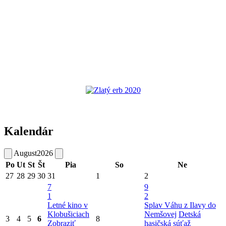
Kalendár
August
2026
Po
Ut
St
Št
Pia
So
Ne
27
28
29
30
31
1
2
7
9
1
2
Letné kino v
Splav Váhu z Ilavy do
Klobušiciach
Nemšovej
Detská
3
4
5
6
8
Zobraziť
hasičská súťaž