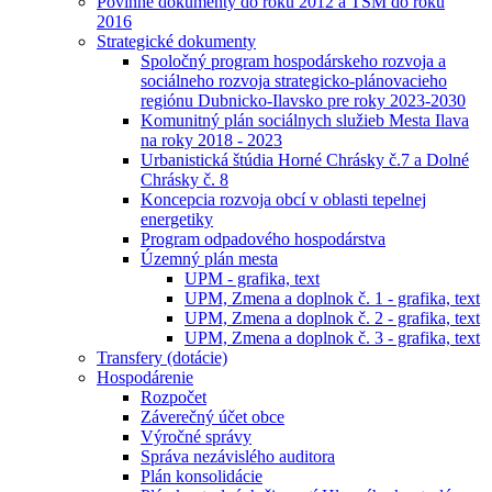
Povinné dokumenty do roku 2012 a TSM do roku
2016
Strategické dokumenty
Spoločný program hospodárskeho rozvoja a
sociálneho rozvoja strategicko-plánovacieho
regiónu Dubnicko-Ilavsko pre roky 2023-2030
Komunitný plán sociálnych služieb Mesta Ilava
na roky 2018 - 2023
Urbanistická štúdia Horné Chrásky č.7 a Dolné
Chrásky č. 8
Koncepcia rozvoja obcí v oblasti tepelnej
energetiky
Program odpadového hospodárstva
Územný plán mesta
UPM - grafika, text
UPM, Zmena a doplnok č. 1 - grafika, text
UPM, Zmena a doplnok č. 2 - grafika, text
UPM, Zmena a doplnok č. 3 - grafika, text
Transfery (dotácie)
Hospodárenie
Rozpočet
Záverečný účet obce
Výročné správy
Správa nezávislého auditora
Plán konsolidácie