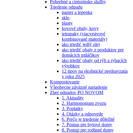
Pohrebné a cintorínske služby
Triedenie odpadu
papier a lepenka
sklo
plasty
kovové obaly, kovy
tetrapaky (viacvrstvové
kombinované materiály)
ako triediť jedlý olej
ako triediť obaly z produktov pre
domácich miláčikov
ako triediť obaly od rýb a rybacích
výrobkov
12 tipov na ekoligické predsavzatia
v roku 2025
Kompostovanie
Všeobecne záväzné nariadenie
Zber odpadov PO NOVOM
1. Aktuality
2. Harmonogram zvozu
3. Poplatky
4. Otázky a odpovede
6. Prečo je triedenie dôležité
7. Postup pre bytové domy
8. Postup pre rodinné domy