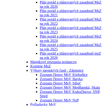
Plán porád a plánovaných zasadnutí MsZ
na rok 2020
Plán porád a plánovaných zasadnutí MsZ
na rok 2021
Plán porád a plánovaných zasadnutí MsZ
na rok 2022
Plán porád a plánovaných zasadnutí MsZ
na rok 2023
Plán porád a plánovaných zasadnutí MsZ
na rok 2024
Plán porád a plánovaných zasadnutí MsZ
na rok 2025
Plán porád a plánovaných zasadnutí msZ
na rok 2026
Majetkové priznania poslancov
Komisie MsZ
Výbory mestských častí - Zápisnice
Zoznam členov MsV Klobušice
Zoznam členov MsV Iliavka
Zoznam členov MsV Sihoť
Zoznam členov MsV Medňanská, Skala
Zoznam členov MsV Kukučínova, SNP,
Stred
Zoznam členov MsV NsP
Požiadavky MsV