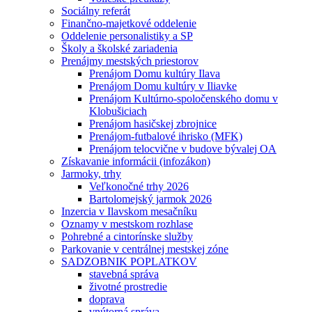
Sociálny referát
Finančno-majetkové oddelenie
Oddelenie personalistiky a SP
Školy a školské zariadenia
Prenájmy mestských priestorov
Prenájom Domu kultúry Ilava
Prenájom Domu kultúry v Iliavke
Prenájom Kultúrno-spoločenského domu v
Klobušiciach
Prenájom hasičskej zbrojnice
Prenájom-futbalové ihrisko (MFK)
Prenájom telocvične v budove bývalej OA
Získavanie informácii (infozákon)
Jarmoky, trhy
Veľkonočné trhy 2026
Bartolomejský jarmok 2026
Inzercia v Ilavskom mesačníku
Oznamy v mestskom rozhlase
Pohrebné a cintorínske služby
Parkovanie v centrálnej mestskej zóne
SADZOBNIK POPLATKOV
stavebná správa
životné prostredie
doprava
vnútorná správa