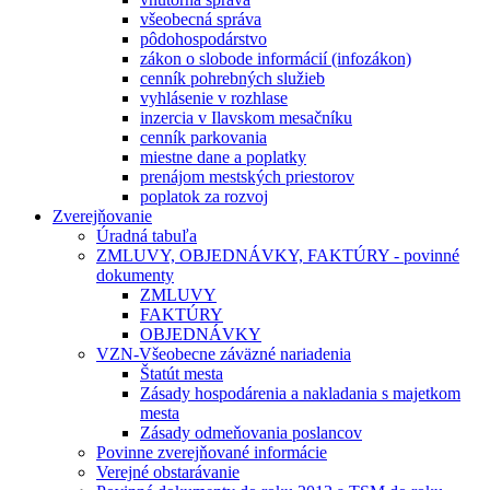
všeobecná správa
pôdohospodárstvo
zákon o slobode informácií (infozákon)
cenník pohrebných služieb
vyhlásenie v rozhlase
inzercia v Ilavskom mesačníku
cenník parkovania
miestne dane a poplatky
prenájom mestských priestorov
poplatok za rozvoj
Zverejňovanie
Úradná tabuľa
ZMLUVY, OBJEDNÁVKY, FAKTÚRY - povinné
dokumenty
ZMLUVY
FAKTÚRY
OBJEDNÁVKY
VZN-Všeobecne záväzné nariadenia
Štatút mesta
Zásady hospodárenia a nakladania s majetkom
mesta
Zásady odmeňovania poslancov
Povinne zverejňované informácie
Verejné obstarávanie