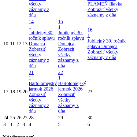
všetky
PLAMEŇ Iliavka
záznamy z
Zobraziť všetky
dňa
záznamy z dňa
14
15
1
1
16
Jubilejný 30.
Jubilejný 30.
1
ročník splavu
ročník splavu
Jubilejný 30. ročník
10
11
12
13
Dunajca
Dunajca
splavu Dunajca
Zobraziť
Zobraziť
Zobraziť všetky
všetky
všetky
záznamy z dňa
záznamy z
záznamy z
dňa
dňa
21
22
1
1
Bartolomejský
Bartolomejský
jarmok 2026
jarmok 2026
17
18
19
20
23
Zobraziť
Zobraziť
všetky
všetky
záznamy z
záznamy z
dňa
dňa
24
25
26
27
28
29
30
31
1
2
3
4
5
6