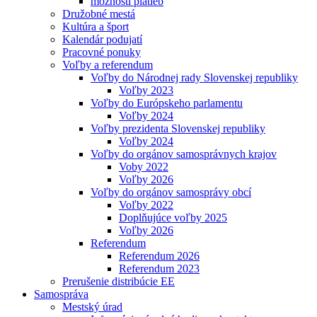
možnosti platieb
Družobné mestá
Kultúra a šport
Kalendár podujatí
Pracovné ponuky
Voľby a referendum
Voľby do Národnej rady Slovenskej republiky
Voľby 2023
Voľby do Európskeho parlamentu
Voľby 2024
Voľby prezidenta Slovenskej republiky
Voľby 2024
Voľby do orgánov samosprávnych krajov
Voby 2022
Voľby 2026
Voľby do orgánov samosprávy obcí
Voľby 2022
Doplňujúce voľby 2025
Voľby 2026
Referendum
Referendum 2026
Referendum 2023
Prerušenie distribúcie EE
Samospráva
Mestský úrad