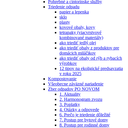
Pohrebné a cintorínske služby
Triedenie odpadu
papier a lepenka
sklo
plasty
kovové obaly, kovy
tetrapaky (viacvrstvové
kombinované materiály)
ako triediť jedlý olej
ako triediť obaly z produktov pre
domácich miláčikov
ako triediť obaly od rýb a rybacích
výrobkov
12 tipov na ekoligické predsavzatia
v roku 2025
Kompostovanie
Všeobecne záväzné nariadenie
Zber odpadov PO NOVOM
1. Aktuality
2. Harmonogram zvozu
3. Poplatky
4. Otázky a odpovede
6. Prečo je triedenie dôležité
7. Postup pre bytové domy
8. Postup pre rodinné domy