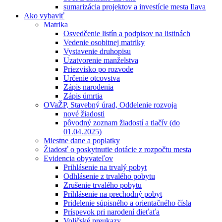
sumarizácia projektov a investície mesta Ilava
Ako vybaviť
Matrika
Osvedčenie listín a podpisov na listinách
Vedenie osobitnej matriky
Vystavenie druhopisu
Uzatvorenie manželstva
Priezvisko po rozvode
Určenie otcovstva
Zápis narodenia
Zápis úmrtia
OVaŽP, Stavebný úrad, Oddelenie rozvoja
nové žiadosti
pôvodný zoznam žiadostí a tlačív (do
01.04.2025)
Miestne dane a poplatky
Žiadosť o poskytnutie dotácie z rozpočtu mesta
Evidencia obyvateľov
Prihlásenie na trvalý pobyt
Odhlásenie z trvalého pobytu
Zrušenie trvalého pobytu
Prihlásenie na prechodný pobyt
Pridelenie súpisného a orientačného čísla
Príspevok pri narodení dieťaťa
Voličské preukazy