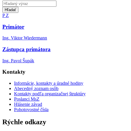
Hľadať
P
Z
Primátor
Ing. Viktor Wiedermann
Zástupca primátora
Ing. Pavol Šupák
Kontakty
Informácie, kontakty a úradné hodiny
Abecedný zoznam osôb
Kontakty podľa organizačnej štruktúry
Poslanci MsZ
Hlásenie závad
Pohotovostné čísla
Rýchle odkazy