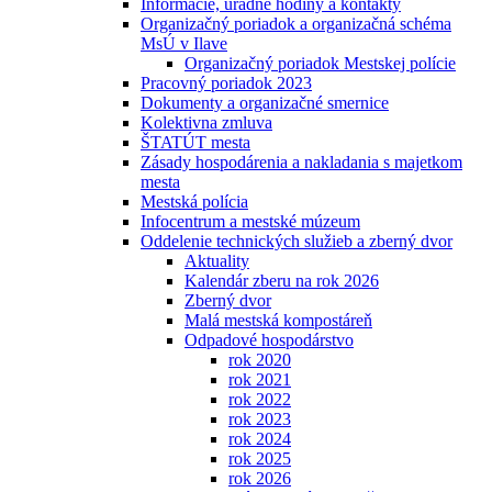
Informácie, úradné hodiny a kontakty
Organizačný poriadok a organizačná schéma
MsÚ v Ilave
Organizačný poriadok Mestskej polície
Pracovný poriadok 2023
Dokumenty a organizačné smernice
Kolektivna zmluva
ŠTATÚT mesta
Zásady hospodárenia a nakladania s majetkom
mesta
Mestská polícia
Infocentrum a mestské múzeum
Oddelenie technických služieb a zberný dvor
Aktuality
Kalendár zberu na rok 2026
Zberný dvor
Malá mestská kompostáreň
Odpadové hospodárstvo
rok 2020
rok 2021
rok 2022
rok 2023
rok 2024
rok 2025
rok 2026