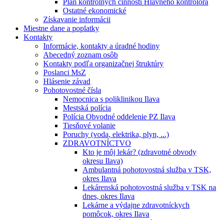
Plán kontrolných činností Hlavného kontrolóra
Ostatné ekonomické
Získavanie informácii
Miestne dane a poplatky
Kontakty
Informácie, kontakty a úradné hodiny
Abecedný zoznam osôb
Kontakty podľa organizačnej štruktúry
Poslanci MsZ
Hlásenie závad
Pohotovostné čísla
Nemocnica s poliklinikou Ilava
Mestská polícia
Polícia Obvodné oddelenie PZ Ilava
Tiesňové volanie
Poruchy (voda, elektrika, plyn, ...)
ZDRAVOTNÍCTVO
Kto je môj lekár? (zdravotné obvody
okresu Ilava)
Ambulantná pohotovostná služba v TSK,
okres Ilava
Lekárenská pohotovostná služba v TSK na
dnes, okres Ilava
Lekárne a výdajne zdravotníckych
pomôcok, okres Ilava