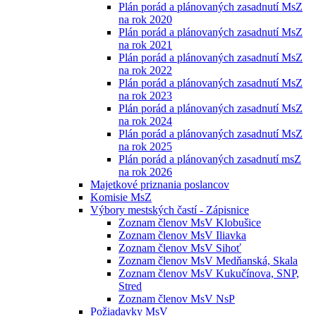
Plán porád a plánovaných zasadnutí MsZ
na rok 2020
Plán porád a plánovaných zasadnutí MsZ
na rok 2021
Plán porád a plánovaných zasadnutí MsZ
na rok 2022
Plán porád a plánovaných zasadnutí MsZ
na rok 2023
Plán porád a plánovaných zasadnutí MsZ
na rok 2024
Plán porád a plánovaných zasadnutí MsZ
na rok 2025
Plán porád a plánovaných zasadnutí msZ
na rok 2026
Majetkové priznania poslancov
Komisie MsZ
Výbory mestských častí - Zápisnice
Zoznam členov MsV Klobušice
Zoznam členov MsV Iliavka
Zoznam členov MsV Sihoť
Zoznam členov MsV Medňanská, Skala
Zoznam členov MsV Kukučínova, SNP,
Stred
Zoznam členov MsV NsP
Požiadavky MsV