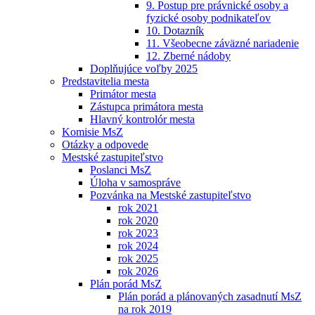
9. Postup pre právnické osoby a
fyzické osoby podnikateľov
10. Dotazník
11. Všeobecne záväzné nariadenie
12. Zberné nádoby
Doplňujúce voľby 2025
Predstavitelia mesta
Primátor mesta
Zástupca primátora mesta
Hlavný kontrolór mesta
Komisie MsZ
Otázky a odpovede
Mestské zastupiteľstvo
Poslanci MsZ
Úloha v samospráve
Pozvánka na Mestské zastupiteľstvo
rok 2021
rok 2020
rok 2023
rok 2024
rok 2025
rok 2026
Plán porád MsZ
Plán porád a plánovaných zasadnutí MsZ
na rok 2019