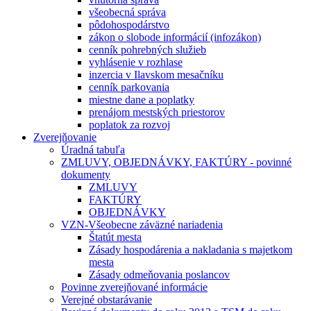
všeobecná správa
pôdohospodárstvo
zákon o slobode informácií (infozákon)
cenník pohrebných služieb
vyhlásenie v rozhlase
inzercia v Ilavskom mesačníku
cenník parkovania
miestne dane a poplatky
prenájom mestských priestorov
poplatok za rozvoj
Zverejňovanie
Úradná tabuľa
ZMLUVY, OBJEDNÁVKY, FAKTÚRY - povinné
dokumenty
ZMLUVY
FAKTÚRY
OBJEDNÁVKY
VZN-Všeobecne záväzné nariadenia
Štatút mesta
Zásady hospodárenia a nakladania s majetkom
mesta
Zásady odmeňovania poslancov
Povinne zverejňované informácie
Verejné obstarávanie