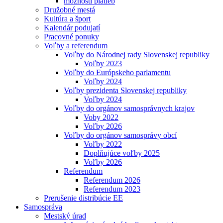
možnosti platieb
Družobné mestá
Kultúra a šport
Kalendár podujatí
Pracovné ponuky
Voľby a referendum
Voľby do Národnej rady Slovenskej republiky
Voľby 2023
Voľby do Európskeho parlamentu
Voľby 2024
Voľby prezidenta Slovenskej republiky
Voľby 2024
Voľby do orgánov samosprávnych krajov
Voby 2022
Voľby 2026
Voľby do orgánov samosprávy obcí
Voľby 2022
Doplňujúce voľby 2025
Voľby 2026
Referendum
Referendum 2026
Referendum 2023
Prerušenie distribúcie EE
Samospráva
Mestský úrad