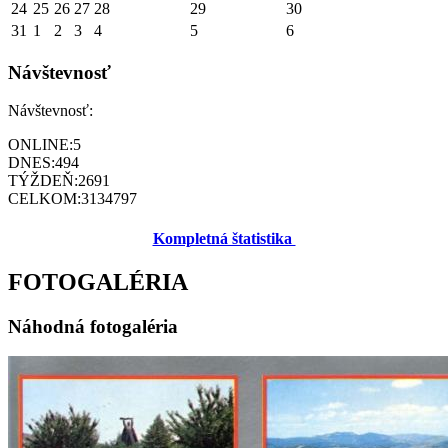
24
25
26
27
28
29
30
31
1
2
3
4
5
6
Návštevnosť
Návštevnosť:
ONLINE:
5
DNES:
494
TÝŽDEŇ:
2691
CELKOM:
3134797
Kompletná štatistika
FOTOGALÉRIA
Náhodná fotogaléria