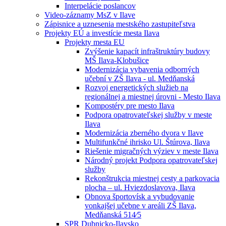
Interpelácie poslancov
Video-záznamy MsZ v Ilave
Zápisnice a uznesenia mestského zastupiteľstva
Projekty EÚ a investície mesta Ilava
Projekty mesta EU
Zvýšenie kapacít infraštruktúry budovy
MŠ Ilava-Klobušice
Modernizácia vybavenia odborných
učební v ZŠ Ilava - ul. Medňanská
Rozvoj energetických služieb na
regionálnej a miestnej úrovni - Mesto Ilava
Kompostéry pre mesto Ilava
Podpora opatrovateľskej služby v meste
Ilava
Modernizácia zberného dvora v Ilave
Multifunkčné ihrisko Ul. Štúrova, Ilava
Riešenie migračných výziev v meste Ilava
Národný projekt Podpora opatrovateľskej
služby
Rekonštrukcia miestnej cesty a parkovacia
plocha – ul. Hviezdoslavova, Ilava
Obnova športovísk a vybudovanie
vonkajšej učebne v areáli ZŠ Ilava,
Medňanská 514⁄5
SPR Dubnicko-Ilavsko