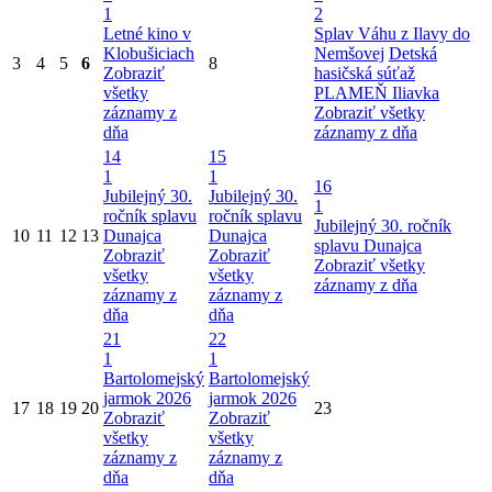
1
2
Letné kino v
Splav Váhu z Ilavy do
Klobušiciach
Nemšovej
Detská
3
4
5
6
8
Zobraziť
hasičská súťaž
všetky
PLAMEŇ Iliavka
záznamy z
Zobraziť všetky
dňa
záznamy z dňa
14
15
1
1
16
Jubilejný 30.
Jubilejný 30.
1
ročník splavu
ročník splavu
Jubilejný 30. ročník
10
11
12
13
Dunajca
Dunajca
splavu Dunajca
Zobraziť
Zobraziť
Zobraziť všetky
všetky
všetky
záznamy z dňa
záznamy z
záznamy z
dňa
dňa
21
22
1
1
Bartolomejský
Bartolomejský
jarmok 2026
jarmok 2026
17
18
19
20
23
Zobraziť
Zobraziť
všetky
všetky
záznamy z
záznamy z
dňa
dňa