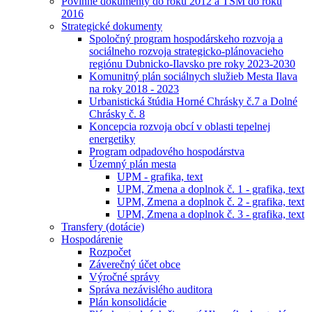
Povinné dokumenty do roku 2012 a TSM do roku
2016
Strategické dokumenty
Spoločný program hospodárskeho rozvoja a
sociálneho rozvoja strategicko-plánovacieho
regiónu Dubnicko-Ilavsko pre roky 2023-2030
Komunitný plán sociálnych služieb Mesta Ilava
na roky 2018 - 2023
Urbanistická štúdia Horné Chrásky č.7 a Dolné
Chrásky č. 8
Koncepcia rozvoja obcí v oblasti tepelnej
energetiky
Program odpadového hospodárstva
Územný plán mesta
UPM - grafika, text
UPM, Zmena a doplnok č. 1 - grafika, text
UPM, Zmena a doplnok č. 2 - grafika, text
UPM, Zmena a doplnok č. 3 - grafika, text
Transfery (dotácie)
Hospodárenie
Rozpočet
Záverečný účet obce
Výročné správy
Správa nezávislého auditora
Plán konsolidácie