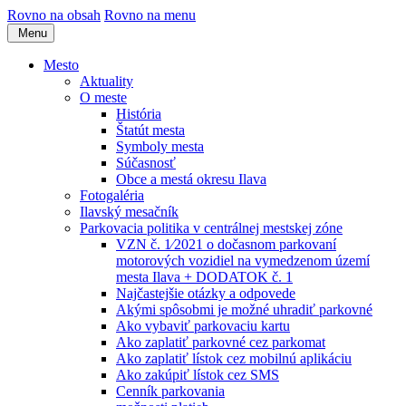
Rovno na obsah
Rovno na menu
Menu
Mesto
Aktuality
O meste
História
Štatút mesta
Symboly mesta
Súčasnosť
Obce a mestá okresu Ilava
Fotogaléria
Ilavský mesačník
Parkovacia politika v centrálnej mestskej zóne
VZN č. 1⁄2021 o dočasnom parkovaní
motorových vozidiel na vymedzenom území
mesta Ilava + DODATOK č. 1
Najčastejšie otázky a odpovede
Akými spôsobmi je možné uhradiť parkovné
Ako vybaviť parkovaciu kartu
Ako zaplatiť parkovné cez parkomat
Ako zaplatiť lístok cez mobilnú aplikáciu
Ako zakúpiť lístok cez SMS
Cenník parkovania