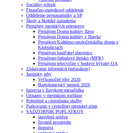
Sociálny referát
Finančno-majetkové oddelenie
Oddelenie personalistiky a SP
Školy a školské zariadenia
Prenájmy mestských priestorov
Prenájom Domu kultúry Ilava
Prenájom Domu kultúry v Iliavke
Prenájom Kultúrno-spoločenského domu v
Klobušiciach
Prenájom hasičskej zbrojnice
Prenájom-futbalové ihrisko (MFK)
Prenájom telocvične v budove bývalej OA
Získavanie informácii (infozákon)
Jarmoky, trhy
Veľkonočné trhy 2026
Bartolomejský jarmok 2026
Inzercia v Ilavskom mesačníku
Oznamy v mestskom rozhlase
Pohrebné a cintorínske služby
Parkovanie v centrálnej mestskej zóne
SADZOBNIK POPLATKOV
stavebná správa
životné prostredie
doprava
vnútorná správa