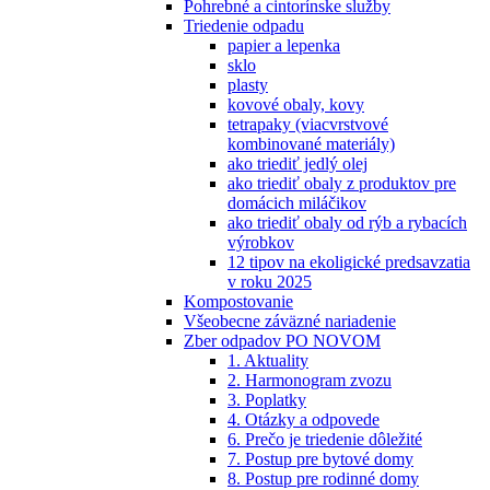
Pohrebné a cintorínske služby
Triedenie odpadu
papier a lepenka
sklo
plasty
kovové obaly, kovy
tetrapaky (viacvrstvové
kombinované materiály)
ako triediť jedlý olej
ako triediť obaly z produktov pre
domácich miláčikov
ako triediť obaly od rýb a rybacích
výrobkov
12 tipov na ekoligické predsavzatia
v roku 2025
Kompostovanie
Všeobecne záväzné nariadenie
Zber odpadov PO NOVOM
1. Aktuality
2. Harmonogram zvozu
3. Poplatky
4. Otázky a odpovede
6. Prečo je triedenie dôležité
7. Postup pre bytové domy
8. Postup pre rodinné domy