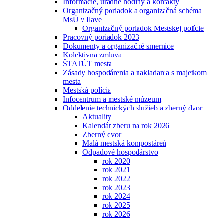
Informácie, úradné hodiny a kontakty
Organizačný poriadok a organizačná schéma
MsÚ v Ilave
Organizačný poriadok Mestskej polície
Pracovný poriadok 2023
Dokumenty a organizačné smernice
Kolektivna zmluva
ŠTATÚT mesta
Zásady hospodárenia a nakladania s majetkom
mesta
Mestská polícia
Infocentrum a mestské múzeum
Oddelenie technických služieb a zberný dvor
Aktuality
Kalendár zberu na rok 2026
Zberný dvor
Malá mestská kompostáreň
Odpadové hospodárstvo
rok 2020
rok 2021
rok 2022
rok 2023
rok 2024
rok 2025
rok 2026