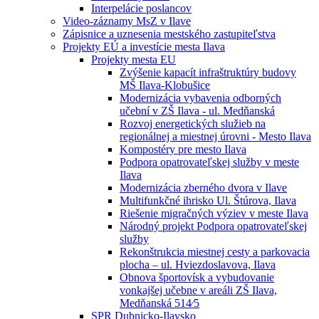
Interpelácie poslancov
Video-záznamy MsZ v Ilave
Zápisnice a uznesenia mestského zastupiteľstva
Projekty EÚ a investície mesta Ilava
Projekty mesta EU
Zvýšenie kapacít infraštruktúry budovy
MŠ Ilava-Klobušice
Modernizácia vybavenia odborných
učební v ZŠ Ilava - ul. Medňanská
Rozvoj energetických služieb na
regionálnej a miestnej úrovni - Mesto Ilava
Kompostéry pre mesto Ilava
Podpora opatrovateľskej služby v meste
Ilava
Modernizácia zberného dvora v Ilave
Multifunkčné ihrisko Ul. Štúrova, Ilava
Riešenie migračných výziev v meste Ilava
Národný projekt Podpora opatrovateľskej
služby
Rekonštrukcia miestnej cesty a parkovacia
plocha – ul. Hviezdoslavova, Ilava
Obnova športovísk a vybudovanie
vonkajšej učebne v areáli ZŠ Ilava,
Medňanská 514⁄5
SPR Dubnicko-Ilavsko