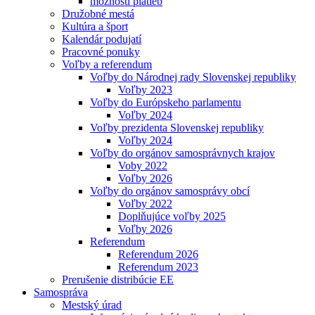
možnosti platieb
Družobné mestá
Kultúra a šport
Kalendár podujatí
Pracovné ponuky
Voľby a referendum
Voľby do Národnej rady Slovenskej republiky
Voľby 2023
Voľby do Európskeho parlamentu
Voľby 2024
Voľby prezidenta Slovenskej republiky
Voľby 2024
Voľby do orgánov samosprávnych krajov
Voby 2022
Voľby 2026
Voľby do orgánov samosprávy obcí
Voľby 2022
Doplňujúce voľby 2025
Voľby 2026
Referendum
Referendum 2026
Referendum 2023
Prerušenie distribúcie EE
Samospráva
Mestský úrad