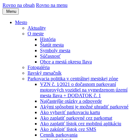
Rovno na obsah
Rovno na menu
Menu
Mesto
Aktuality
O meste
História
Štatút mesta
Symboly mesta
Súčasnosť
Obce a mestá okresu Ilava
Fotogaléria
Ilavský mesačník
Parkovacia politika v centrálnej mestskej zóne
VZN č. 1⁄2021 o dočasnom parkovaní
motorových vozidiel na vymedzenom území
mesta Ilava + DODATOK č. 1
Najčastejšie otázky a odpovede
Akými spôsobmi je možné uhradiť parkovné
Ako vybaviť parkovaciu kartu
Ako zaplatiť parkovné cez parkomat
Ako zaplatiť lístok cez mobilnú aplikáciu
Ako zakúpiť lístok cez SMS
Cenník parkovania