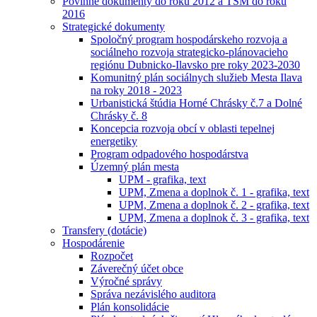
Povinné dokumenty do roku 2012 a TSM do roku
2016
Strategické dokumenty
Spoločný program hospodárskeho rozvoja a
sociálneho rozvoja strategicko-plánovacieho
regiónu Dubnicko-Ilavsko pre roky 2023-2030
Komunitný plán sociálnych služieb Mesta Ilava
na roky 2018 - 2023
Urbanistická štúdia Horné Chrásky č.7 a Dolné
Chrásky č. 8
Koncepcia rozvoja obcí v oblasti tepelnej
energetiky
Program odpadového hospodárstva
Územný plán mesta
UPM - grafika, text
UPM, Zmena a doplnok č. 1 - grafika, text
UPM, Zmena a doplnok č. 2 - grafika, text
UPM, Zmena a doplnok č. 3 - grafika, text
Transfery (dotácie)
Hospodárenie
Rozpočet
Záverečný účet obce
Výročné správy
Správa nezávislého auditora
Plán konsolidácie