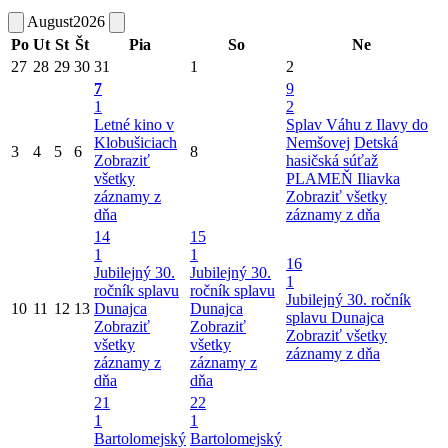
August
2026
Po
Ut
St
Št
Pia
So
Ne
27
28
29
30
31
1
2
7
9
1
2
Letné kino v
Splav Váhu z Ilavy do
Klobušiciach
Nemšovej
Detská
3
4
5
6
8
Zobraziť
hasičská súťaž
všetky
PLAMEŇ Iliavka
záznamy z
Zobraziť všetky
dňa
záznamy z dňa
14
15
1
1
16
Jubilejný 30.
Jubilejný 30.
1
ročník splavu
ročník splavu
Jubilejný 30. ročník
10
11
12
13
Dunajca
Dunajca
splavu Dunajca
Zobraziť
Zobraziť
Zobraziť všetky
všetky
všetky
záznamy z dňa
záznamy z
záznamy z
dňa
dňa
21
22
1
1
Bartolomejský
Bartolomejský