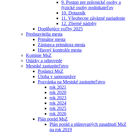
9. Postup pre právnické osoby a
fyzické osoby podnikateľov
10. Dotazník
11. Všeobecne záväzné nariadenie
12. Zberné nádoby
Doplňujúce voľby 2025
Predstavitelia mesta
Primátor mesta
Zástupca primátora mesta
Hlavný kontrolór mesta
Komisie MsZ
Otázky a odpovede
Mestské zastupiteľstvo
Poslanci MsZ
Úloha v samospráve
Pozvánka na Mestské zastupiteľstvo
rok 2021
rok 2020
rok 2023
rok 2024
rok 2025
rok 2026
Plán porád MsZ
Plán porád a plánovaných zasadnutí MsZ
na rok 2019