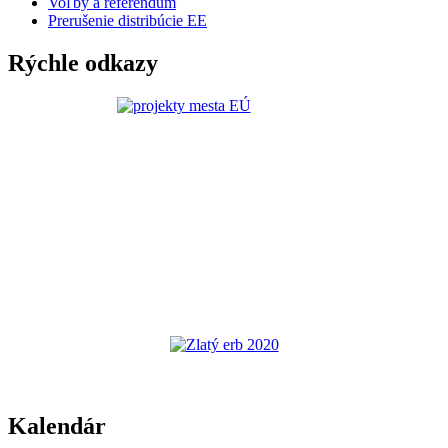
Voľby a referendum
Prerušenie distribúcie EE
Rýchle odkazy
Kalendár