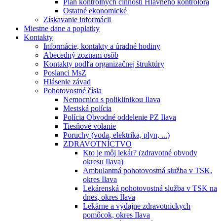
Plán kontrolných činností Hlavného kontrolóra
Ostatné ekonomické
Získavanie informácii
Miestne dane a poplatky
Kontakty
Informácie, kontakty a úradné hodiny
Abecedný zoznam osôb
Kontakty podľa organizačnej štruktúry
Poslanci MsZ
Hlásenie závad
Pohotovostné čísla
Nemocnica s poliklinikou Ilava
Mestská polícia
Polícia Obvodné oddelenie PZ Ilava
Tiesňové volanie
Poruchy (voda, elektrika, plyn, ...)
ZDRAVOTNÍCTVO
Kto je môj lekár? (zdravotné obvody
okresu Ilava)
Ambulantná pohotovostná služba v TSK,
okres Ilava
Lekárenská pohotovostná služba v TSK na
dnes, okres Ilava
Lekárne a výdajne zdravotníckych
pomôcok, okres Ilava