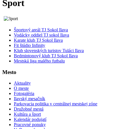
Šport
Športový areál TJ Sokol Ilava
Vodácky oddiel TJ sokol Ilava
Karate klub TJ Sokol Ilava
Fit štúdio Infinity
Klub slovenských turistov Tuláci Ilava
Bedmintonový klub TJ Sokol Ilava
Mestská liga malého futbalu
Mesto
Aktuality
O meste
Fotogaléria
Ilavský mesačník
Parkovacia politika v centrálnej mestskej zóne
Družobné mestá
Kultúra a šport
Kalendár podujatí
Pracovné ponuky