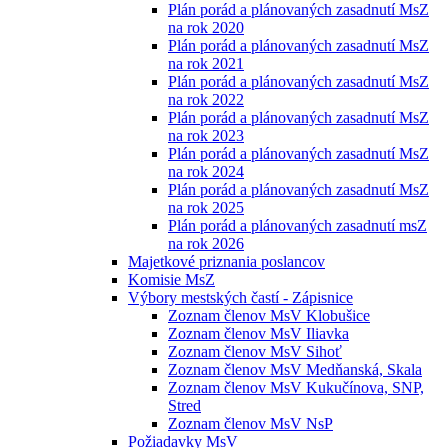
Plán porád a plánovaných zasadnutí MsZ
na rok 2020
Plán porád a plánovaných zasadnutí MsZ
na rok 2021
Plán porád a plánovaných zasadnutí MsZ
na rok 2022
Plán porád a plánovaných zasadnutí MsZ
na rok 2023
Plán porád a plánovaných zasadnutí MsZ
na rok 2024
Plán porád a plánovaných zasadnutí MsZ
na rok 2025
Plán porád a plánovaných zasadnutí msZ
na rok 2026
Majetkové priznania poslancov
Komisie MsZ
Výbory mestských častí - Zápisnice
Zoznam členov MsV Klobušice
Zoznam členov MsV Iliavka
Zoznam členov MsV Sihoť
Zoznam členov MsV Medňanská, Skala
Zoznam členov MsV Kukučínova, SNP,
Stred
Zoznam členov MsV NsP
Požiadavky MsV