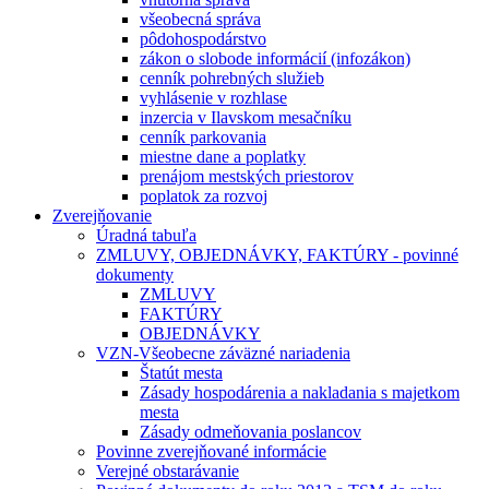
všeobecná správa
pôdohospodárstvo
zákon o slobode informácií (infozákon)
cenník pohrebných služieb
vyhlásenie v rozhlase
inzercia v Ilavskom mesačníku
cenník parkovania
miestne dane a poplatky
prenájom mestských priestorov
poplatok za rozvoj
Zverejňovanie
Úradná tabuľa
ZMLUVY, OBJEDNÁVKY, FAKTÚRY - povinné
dokumenty
ZMLUVY
FAKTÚRY
OBJEDNÁVKY
VZN-Všeobecne záväzné nariadenia
Štatút mesta
Zásady hospodárenia a nakladania s majetkom
mesta
Zásady odmeňovania poslancov
Povinne zverejňované informácie
Verejné obstarávanie