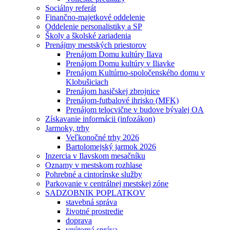
Sociálny referát
Finančno-majetkové oddelenie
Oddelenie personalistiky a SP
Školy a školské zariadenia
Prenájmy mestských priestorov
Prenájom Domu kultúry Ilava
Prenájom Domu kultúry v Iliavke
Prenájom Kultúrno-spoločenského domu v
Klobušiciach
Prenájom hasičskej zbrojnice
Prenájom-futbalové ihrisko (MFK)
Prenájom telocvične v budove bývalej OA
Získavanie informácii (infozákon)
Jarmoky, trhy
Veľkonočné trhy 2026
Bartolomejský jarmok 2026
Inzercia v Ilavskom mesačníku
Oznamy v mestskom rozhlase
Pohrebné a cintorínske služby
Parkovanie v centrálnej mestskej zóne
SADZOBNIK POPLATKOV
stavebná správa
životné prostredie
doprava
vnútorná správa