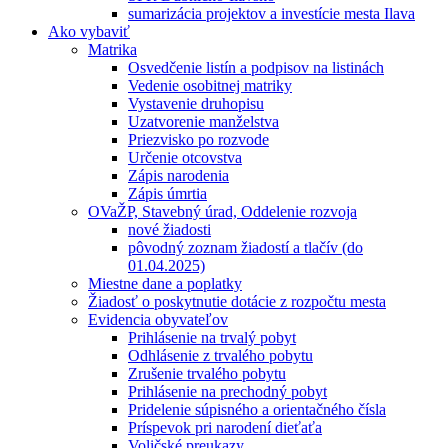
sumarizácia projektov a investície mesta Ilava
Ako vybaviť
Matrika
Osvedčenie listín a podpisov na listinách
Vedenie osobitnej matriky
Vystavenie druhopisu
Uzatvorenie manželstva
Priezvisko po rozvode
Určenie otcovstva
Zápis narodenia
Zápis úmrtia
OVaŽP, Stavebný úrad, Oddelenie rozvoja
nové žiadosti
pôvodný zoznam žiadostí a tlačív (do
01.04.2025)
Miestne dane a poplatky
Žiadosť o poskytnutie dotácie z rozpočtu mesta
Evidencia obyvateľov
Prihlásenie na trvalý pobyt
Odhlásenie z trvalého pobytu
Zrušenie trvalého pobytu
Prihlásenie na prechodný pobyt
Pridelenie súpisného a orientačného čísla
Príspevok pri narodení dieťaťa
Voličské preukazy