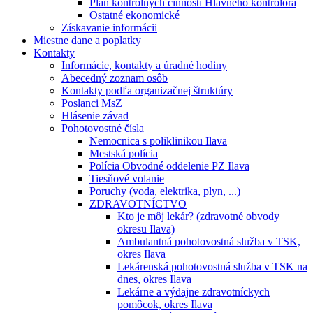
Plán kontrolných činností Hlavného kontrolóra
Ostatné ekonomické
Získavanie informácii
Miestne dane a poplatky
Kontakty
Informácie, kontakty a úradné hodiny
Abecedný zoznam osôb
Kontakty podľa organizačnej štruktúry
Poslanci MsZ
Hlásenie závad
Pohotovostné čísla
Nemocnica s poliklinikou Ilava
Mestská polícia
Polícia Obvodné oddelenie PZ Ilava
Tiesňové volanie
Poruchy (voda, elektrika, plyn, ...)
ZDRAVOTNÍCTVO
Kto je môj lekár? (zdravotné obvody
okresu Ilava)
Ambulantná pohotovostná služba v TSK,
okres Ilava
Lekárenská pohotovostná služba v TSK na
dnes, okres Ilava
Lekárne a výdajne zdravotníckych
pomôcok, okres Ilava