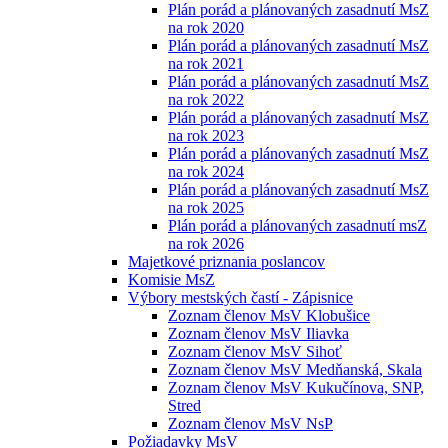
Plán porád a plánovaných zasadnutí MsZ
na rok 2020
Plán porád a plánovaných zasadnutí MsZ
na rok 2021
Plán porád a plánovaných zasadnutí MsZ
na rok 2022
Plán porád a plánovaných zasadnutí MsZ
na rok 2023
Plán porád a plánovaných zasadnutí MsZ
na rok 2024
Plán porád a plánovaných zasadnutí MsZ
na rok 2025
Plán porád a plánovaných zasadnutí msZ
na rok 2026
Majetkové priznania poslancov
Komisie MsZ
Výbory mestských častí - Zápisnice
Zoznam členov MsV Klobušice
Zoznam členov MsV Iliavka
Zoznam členov MsV Sihoť
Zoznam členov MsV Medňanská, Skala
Zoznam členov MsV Kukučínova, SNP,
Stred
Zoznam členov MsV NsP
Požiadavky MsV