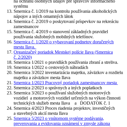
na ochranu osobných údajov pre správcov informačného
systému
Smernica č. 1/2019 na kontrolu používania alkoholických
nápojov a iných omamných látok
Smernica č. 2/2019 o poskytovaní príspevkov na rekreáciu
zamestnancov
Smernica č. 4/2019 o stanovení základných pravidiel
používania služobných mobilných telefónov.
Smernica č. 1/2020 o vybavovaní podnetov doručených
mestu Ilava.
Organizačný poriadok Mestskej polície Ilava (Smernica
č. 2/2020)
Smernica 1/2021 o pravidlách používania zbraní a streliva.
Smernica 1/2022 o cestovných náhradách
Smernica 3/2022 inventarizácia majetku, záväzkov a rozdielu
majetku a záväzkov mesta Ilava
Smernica 1/2023 Pracovný poriadok zamestnancov mesta
Smernica 2/2023 o správnych a iných poplatkoch
Smernica 3/2023 o používaní služobných motorových
vozidiel a motorových vozidiel určených na výkon činnosti
technických služieb mesta Ilava a DODATOK č. 1
Smernica 4/2023 Proces riadenia projektov, investičných
a stavebných akcií mesta Ilava
Smernica 5/2023 o vnútornom systéme podávania,
preverovania a evidovania oznámení v zmysle zákona