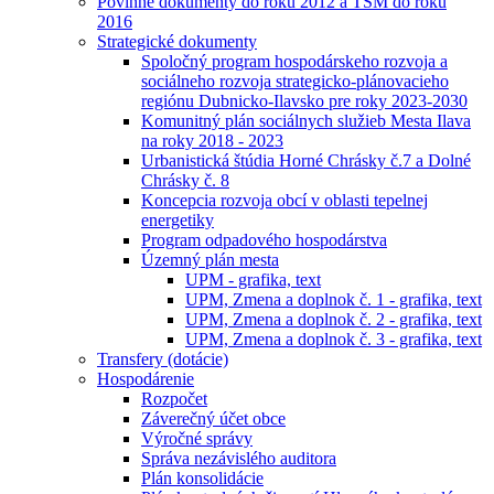
Povinné dokumenty do roku 2012 a TSM do roku
2016
Strategické dokumenty
Spoločný program hospodárskeho rozvoja a
sociálneho rozvoja strategicko-plánovacieho
regiónu Dubnicko-Ilavsko pre roky 2023-2030
Komunitný plán sociálnych služieb Mesta Ilava
na roky 2018 - 2023
Urbanistická štúdia Horné Chrásky č.7 a Dolné
Chrásky č. 8
Koncepcia rozvoja obcí v oblasti tepelnej
energetiky
Program odpadového hospodárstva
Územný plán mesta
UPM - grafika, text
UPM, Zmena a doplnok č. 1 - grafika, text
UPM, Zmena a doplnok č. 2 - grafika, text
UPM, Zmena a doplnok č. 3 - grafika, text
Transfery (dotácie)
Hospodárenie
Rozpočet
Záverečný účet obce
Výročné správy
Správa nezávislého auditora
Plán konsolidácie