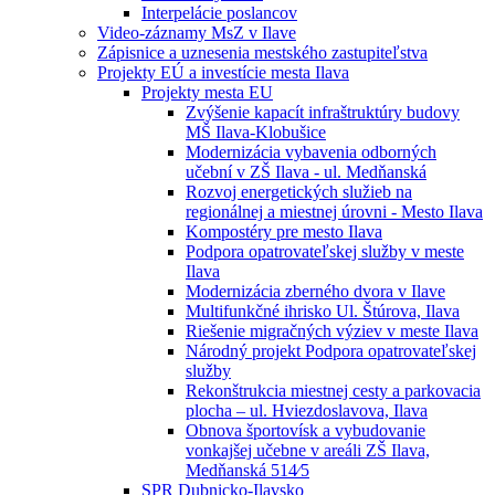
Interpelácie poslancov
Video-záznamy MsZ v Ilave
Zápisnice a uznesenia mestského zastupiteľstva
Projekty EÚ a investície mesta Ilava
Projekty mesta EU
Zvýšenie kapacít infraštruktúry budovy
MŠ Ilava-Klobušice
Modernizácia vybavenia odborných
učební v ZŠ Ilava - ul. Medňanská
Rozvoj energetických služieb na
regionálnej a miestnej úrovni - Mesto Ilava
Kompostéry pre mesto Ilava
Podpora opatrovateľskej služby v meste
Ilava
Modernizácia zberného dvora v Ilave
Multifunkčné ihrisko Ul. Štúrova, Ilava
Riešenie migračných výziev v meste Ilava
Národný projekt Podpora opatrovateľskej
služby
Rekonštrukcia miestnej cesty a parkovacia
plocha – ul. Hviezdoslavova, Ilava
Obnova športovísk a vybudovanie
vonkajšej učebne v areáli ZŠ Ilava,
Medňanská 514⁄5
SPR Dubnicko-Ilavsko