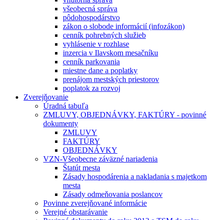
všeobecná správa
pôdohospodárstvo
zákon o slobode informácií (infozákon)
cenník pohrebných služieb
vyhlásenie v rozhlase
inzercia v Ilavskom mesačníku
cenník parkovania
miestne dane a poplatky
prenájom mestských priestorov
poplatok za rozvoj
Zverejňovanie
Úradná tabuľa
ZMLUVY, OBJEDNÁVKY, FAKTÚRY - povinné
dokumenty
ZMLUVY
FAKTÚRY
OBJEDNÁVKY
VZN-Všeobecne záväzné nariadenia
Štatút mesta
Zásady hospodárenia a nakladania s majetkom
mesta
Zásady odmeňovania poslancov
Povinne zverejňované informácie
Verejné obstarávanie