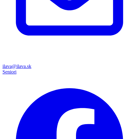
ilava@ilava.sk
Seniori