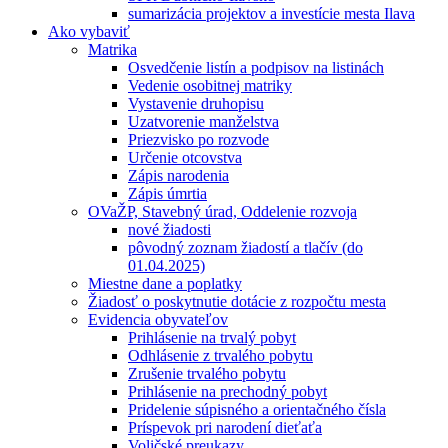
sumarizácia projektov a investície mesta Ilava
Ako vybaviť
Matrika
Osvedčenie listín a podpisov na listinách
Vedenie osobitnej matriky
Vystavenie druhopisu
Uzatvorenie manželstva
Priezvisko po rozvode
Určenie otcovstva
Zápis narodenia
Zápis úmrtia
OVaŽP, Stavebný úrad, Oddelenie rozvoja
nové žiadosti
pôvodný zoznam žiadostí a tlačív (do
01.04.2025)
Miestne dane a poplatky
Žiadosť o poskytnutie dotácie z rozpočtu mesta
Evidencia obyvateľov
Prihlásenie na trvalý pobyt
Odhlásenie z trvalého pobytu
Zrušenie trvalého pobytu
Prihlásenie na prechodný pobyt
Pridelenie súpisného a orientačného čísla
Príspevok pri narodení dieťaťa
Voličské preukazy