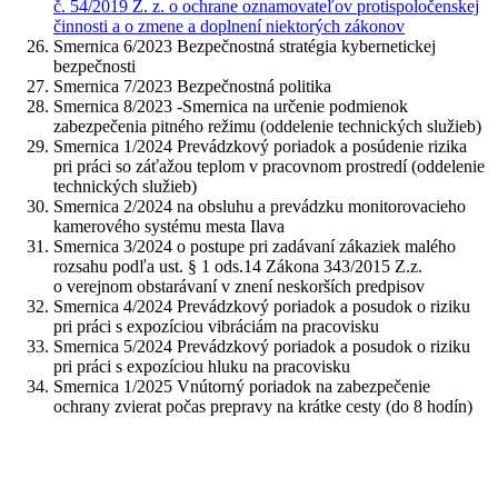
č. 54/2019 Z. z. o ochrane oznamovateľov protispoločenskej
činnosti a o zmene a doplnení niektorých zákonov
Smernica 6/2023 Bezpečnostná stratégia kybernetickej
bezpečnosti
Smernica 7/2023 Bezpečnostná politika
Smernica 8/2023 -Smernica na určenie podmienok
zabezpečenia pitného režimu (oddelenie technických služieb)
Smernica 1/2024 Prevádzkový poriadok a posúdenie rizika
pri práci so záťažou teplom v pracovnom prostredí (oddelenie
technických služieb)
Smernica 2/2024 na obsluhu a prevádzku monitorovacieho
kamerového systému mesta Ilava
Smernica 3/2024 o postupe pri zadávaní zákaziek malého
rozsahu podľa ust. § 1 ods.14 Zákona 343/2015 Z.z.
o verejnom obstarávaní v znení neskorších predpisov
Smernica 4/2024 Prevádzkový poriadok a posudok o riziku
pri práci s expozíciou vibráciám na pracovisku
Smernica 5/2024 Prevádzkový poriadok a posudok o riziku
pri práci s expozíciou hluku na pracovisku
Smernica 1/2025 Vnútorný poriadok na zabezpečenie
ochrany zvierat počas prepravy na krátke cesty (do 8 hodín)