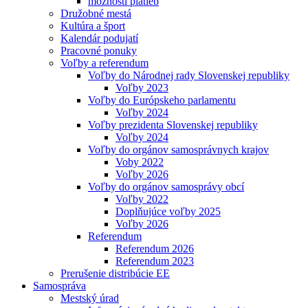
možnosti platieb
Družobné mestá
Kultúra a šport
Kalendár podujatí
Pracovné ponuky
Voľby a referendum
Voľby do Národnej rady Slovenskej republiky
Voľby 2023
Voľby do Európskeho parlamentu
Voľby 2024
Voľby prezidenta Slovenskej republiky
Voľby 2024
Voľby do orgánov samosprávnych krajov
Voby 2022
Voľby 2026
Voľby do orgánov samosprávy obcí
Voľby 2022
Doplňujúce voľby 2025
Voľby 2026
Referendum
Referendum 2026
Referendum 2023
Prerušenie distribúcie EE
Samospráva
Mestský úrad