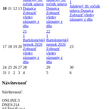
1
ročník splavu
ročník splavu
Jubilejný 30. ročník
10
11
12
13
Dunajca
Dunajca
splavu Dunajca
Zobraziť
Zobraziť
Zobraziť všetky
všetky
všetky
záznamy z dňa
záznamy z
záznamy z
dňa
dňa
21
22
1
1
Bartolomejský
Bartolomejský
jarmok 2026
jarmok 2026
17
18
19
20
23
Zobraziť
Zobraziť
všetky
všetky
záznamy z
záznamy z
dňa
dňa
24
25
26
27
28
29
30
31
1
2
3
4
5
6
Návštevnosť
Návštevnosť:
ONLINE:
3
DNES:
214