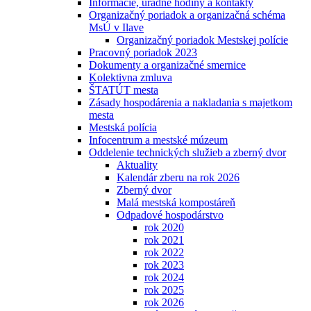
Informácie, úradné hodiny a kontakty
Organizačný poriadok a organizačná schéma
MsÚ v Ilave
Organizačný poriadok Mestskej polície
Pracovný poriadok 2023
Dokumenty a organizačné smernice
Kolektivna zmluva
ŠTATÚT mesta
Zásady hospodárenia a nakladania s majetkom
mesta
Mestská polícia
Infocentrum a mestské múzeum
Oddelenie technických služieb a zberný dvor
Aktuality
Kalendár zberu na rok 2026
Zberný dvor
Malá mestská kompostáreň
Odpadové hospodárstvo
rok 2020
rok 2021
rok 2022
rok 2023
rok 2024
rok 2025
rok 2026