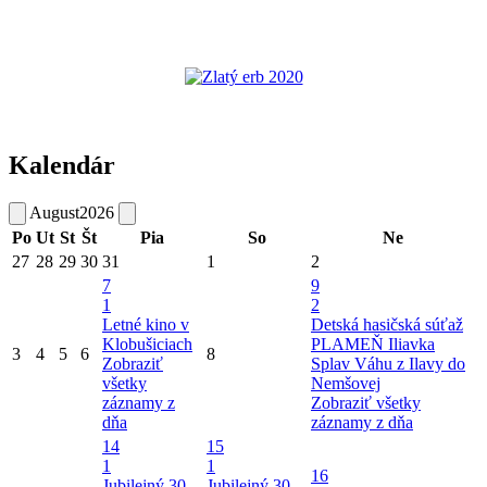
Kalendár
August
2026
Po
Ut
St
Št
Pia
So
Ne
27
28
29
30
31
1
2
7
9
1
2
Letné kino v
Detská hasičská súťaž
Klobušiciach
PLAMEŇ Iliavka
3
4
5
6
8
Zobraziť
Splav Váhu z Ilavy do
všetky
Nemšovej
záznamy z
Zobraziť všetky
dňa
záznamy z dňa
14
15
1
1
16
Jubilejný 30.
Jubilejný 30.