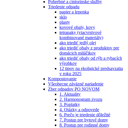
Pohrebné a cintorínske služby
Triedenie odpadu
papier a lepenka
sklo
plasty
kovové obaly, kovy
tetrapaky (viacvrstvové
kombinované materiály)
ako triediť jedlý olej
ako triediť obaly z produktov pre
domácich miláčikov
ako triediť obaly od rýb a rybacích
výrobkov
12 tipov na ekoligické predsavzatia
v roku 2025
Kompostovanie
Všeobecne záväzné nariadenie
Zber odpadov PO NOVOM
1. Aktuality
2. Harmonogram zvozu
3. Poplatky
4. Otázky a odpovede
6. Prečo je triedenie dôležité
7. Postup pre bytové domy
8. Postup pre rodinné domy