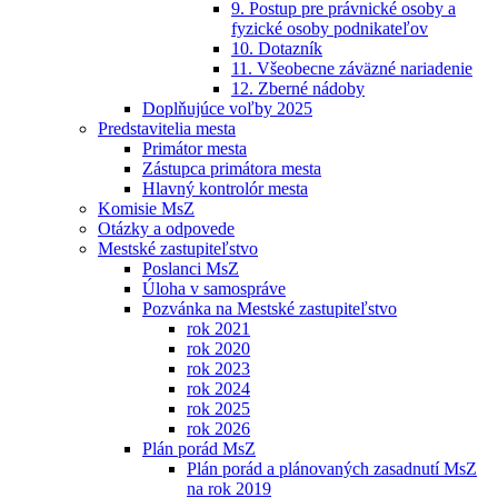
9. Postup pre právnické osoby a
fyzické osoby podnikateľov
10. Dotazník
11. Všeobecne záväzné nariadenie
12. Zberné nádoby
Doplňujúce voľby 2025
Predstavitelia mesta
Primátor mesta
Zástupca primátora mesta
Hlavný kontrolór mesta
Komisie MsZ
Otázky a odpovede
Mestské zastupiteľstvo
Poslanci MsZ
Úloha v samospráve
Pozvánka na Mestské zastupiteľstvo
rok 2021
rok 2020
rok 2023
rok 2024
rok 2025
rok 2026
Plán porád MsZ
Plán porád a plánovaných zasadnutí MsZ
na rok 2019