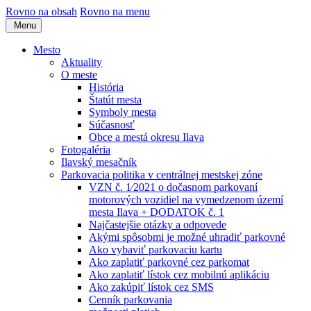
Rovno na obsah
Rovno na menu
Menu
Mesto
Aktuality
O meste
História
Štatút mesta
Symboly mesta
Súčasnosť
Obce a mestá okresu Ilava
Fotogaléria
Ilavský mesačník
Parkovacia politika v centrálnej mestskej zóne
VZN č. 1⁄2021 o dočasnom parkovaní
motorových vozidiel na vymedzenom území
mesta Ilava + DODATOK č. 1
Najčastejšie otázky a odpovede
Akými spôsobmi je možné uhradiť parkovné
Ako vybaviť parkovaciu kartu
Ako zaplatiť parkovné cez parkomat
Ako zaplatiť lístok cez mobilnú aplikáciu
Ako zakúpiť lístok cez SMS
Cenník parkovania