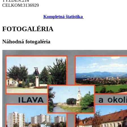
TÝŽDEŇ:
214
CELKOM:
3136929
Kompletná štatistika
FOTOGALÉRIA
Náhodná fotogaléria