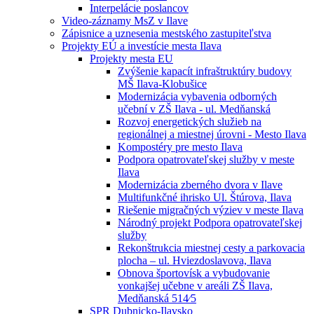
Interpelácie poslancov
Video-záznamy MsZ v Ilave
Zápisnice a uznesenia mestského zastupiteľstva
Projekty EÚ a investície mesta Ilava
Projekty mesta EU
Zvýšenie kapacít infraštruktúry budovy
MŠ Ilava-Klobušice
Modernizácia vybavenia odborných
učební v ZŠ Ilava - ul. Medňanská
Rozvoj energetických služieb na
regionálnej a miestnej úrovni - Mesto Ilava
Kompostéry pre mesto Ilava
Podpora opatrovateľskej služby v meste
Ilava
Modernizácia zberného dvora v Ilave
Multifunkčné ihrisko Ul. Štúrova, Ilava
Riešenie migračných výziev v meste Ilava
Národný projekt Podpora opatrovateľskej
služby
Rekonštrukcia miestnej cesty a parkovacia
plocha – ul. Hviezdoslavova, Ilava
Obnova športovísk a vybudovanie
vonkajšej učebne v areáli ZŠ Ilava,
Medňanská 514⁄5
SPR Dubnicko-Ilavsko