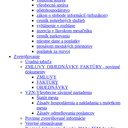
všeobecná správa
pôdohospodárstvo
zákon o slobode informácií (infozákon)
cenník pohrebných služieb
vyhlásenie v rozhlase
inzercia v Ilavskom mesačníku
cenník parkovania
miestne dane a poplatky
prenájom mestských priestorov
poplatok za rozvoj
Zverejňovanie
Úradná tabuľa
ZMLUVY, OBJEDNÁVKY, FAKTÚRY - povinné
dokumenty
ZMLUVY
FAKTÚRY
OBJEDNÁVKY
VZN-Všeobecne záväzné nariadenia
Štatút mesta
Zásady hospodárenia a nakladania s majetkom
mesta
Zásady odmeňovania poslancov
Povinne zverejňované informácie
Verejné obstarávanie