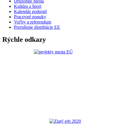
Družobné mestá
Kultúra a šport
Kalendár podujatí
Pracovné ponuky
Voľby a referendum
Prerušenie distribúcie EE
Rýchle odkazy