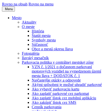
Rovno na obsah
Rovno na menu
Menu
Mesto
Aktuality
O meste
História
Štatút mesta
Symboly mesta
Súčasnosť
Obce a mestá okresu Ilava
Fotogaléria
Ilavský mesačník
Parkovacia politika v centrálnej mestskej zóne
VZN č. 1⁄2021 o dočasnom parkovaní
motorových vozidiel na vymedzenom území
mesta Ilava + DODATOK č. 1
Najčastejšie otázky a odpovede
Akými spôsobmi je možné uhradiť parkovné
Ako vybaviť parkovaciu kartu
Ako zaplatiť parkovné cez parkomat
Ako zaplatiť lístok cez mobilnú aplikáciu
Ako zakúpiť lístok cez SMS
Cenník parkovania