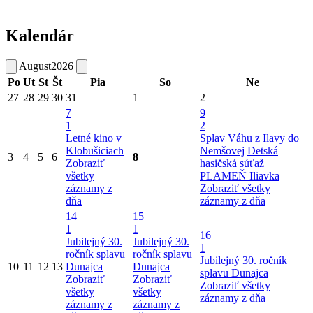
Kalendár
August
2026
Po
Ut
St
Št
Pia
So
Ne
27
28
29
30
31
1
2
7
9
1
2
Letné kino v
Splav Váhu z Ilavy do
Klobušiciach
Nemšovej
Detská
3
4
5
6
8
Zobraziť
hasičská súťaž
všetky
PLAMEŇ Iliavka
záznamy z
Zobraziť všetky
dňa
záznamy z dňa
14
15
1
1
16
Jubilejný 30.
Jubilejný 30.
1
ročník splavu
ročník splavu
Jubilejný 30. ročník
10
11
12
13
Dunajca
Dunajca
splavu Dunajca
Zobraziť
Zobraziť
Zobraziť všetky
všetky
všetky
záznamy z dňa
záznamy z
záznamy z