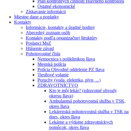
Plán kontrolných činností Hlavného kontrolóra
Ostatné ekonomické
Získavanie informácii
Miestne dane a poplatky
Kontakty
Informácie, kontakty a úradné hodiny
Abecedný zoznam osôb
Kontakty podľa organizačnej štruktúry
Poslanci MsZ
Hlásenie závad
Pohotovostné čísla
Nemocnica s poliklinikou Ilava
Mestská polícia
Polícia Obvodné oddelenie PZ Ilava
Tiesňové volanie
Poruchy (voda, elektrika, plyn, ...)
ZDRAVOTNÍCTVO
Kto je môj lekár? (zdravotné obvody
okresu Ilava)
Ambulantná pohotovostná služba v TSK,
okres Ilava
Lekárenská pohotovostná služba v TSK na
dnes, okres Ilava
Lekárne a výdajne zdravotníckych
pomôcok, okres Ilava