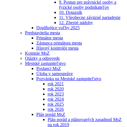
9. Postup pre právnické osoby a
fyzické osoby podnikateľov
10. Dotazník
11. Všeobecne záväzné nariadenie
12. Zberné nádoby
Doplňujúce voľby 2025
Predstavitelia mesta
Primátor mesta
Zástupca primátora mesta
Hlavný kontrolór mesta
Komisie MsZ
Otázky a odpovede
Mestské zastupiteľstvo
Poslanci MsZ
Úloha v samospráve
Pozvánka na Mestské zastupiteľstvo
rok 2021
rok 2020
rok 2023
rok 2024
rok 2025
rok 2026
Plán porád MsZ
Plán porád a plánovaných zasadnutí MsZ
na rok 2019