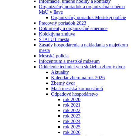
Informácie, úradné hodiny a kontakty
Organizačný poriadok a organizačná schéma
MsÚ v Ilave
Organizačný poriadok Mestskej polície
Pracovný poriadok 2023
Dokumenty a organizačné smernice
Kolektivna zmluva
ŠTATÚT mesta
Zásady hospodárenia a nakladania s majetkom
mesta
Mestská polícia
Infocentrum a mestské múzeum
Oddelenie technických služieb a zberný dvor
Aktuality
Kalendár zberu na rok 2026
Zberný dvor
Malá mestská kompostáreň
Odpadové hospodárstvo
rok 2020
rok 2021
rok 2022
rok 2023
rok 2024
rok 2025
rok 2026