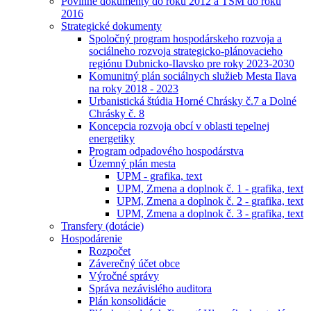
Povinné dokumenty do roku 2012 a TSM do roku
2016
Strategické dokumenty
Spoločný program hospodárskeho rozvoja a
sociálneho rozvoja strategicko-plánovacieho
regiónu Dubnicko-Ilavsko pre roky 2023-2030
Komunitný plán sociálnych služieb Mesta Ilava
na roky 2018 - 2023
Urbanistická štúdia Horné Chrásky č.7 a Dolné
Chrásky č. 8
Koncepcia rozvoja obcí v oblasti tepelnej
energetiky
Program odpadového hospodárstva
Územný plán mesta
UPM - grafika, text
UPM, Zmena a doplnok č. 1 - grafika, text
UPM, Zmena a doplnok č. 2 - grafika, text
UPM, Zmena a doplnok č. 3 - grafika, text
Transfery (dotácie)
Hospodárenie
Rozpočet
Záverečný účet obce
Výročné správy
Správa nezávislého auditora
Plán konsolidácie