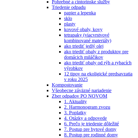
Pohrebné a cintorínske služby
Triedenie odpadu
papier a lepenka
sklo
plasty
kovové obaly, kovy
tetrapaky (viacvrstvové
kombinované materiály)
ako triediť jedlý olej
ako triediť obaly z produktov pre
domácich miláčikov
ako triediť obaly od rýb a rybacích
výrobkov
12 tipov na ekoligické predsavzatia
v roku 2025
Kompostovanie
Všeobecne záväzné nariadenie
Zber odpadov PO NOVOM
1. Aktuality
2. Harmonogram zvozu
3. Poplatky
4. Otázky a odpovede
6. Prečo je triedenie dôležité
7. Postup pre bytové domy
8. Postup pre rodinné domy