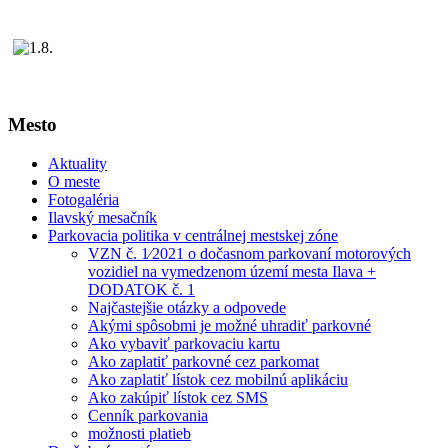
Mesto
Aktuality
O meste
Fotogaléria
Ilavský mesačník
Parkovacia politika v centrálnej mestskej zóne
VZN č. 1⁄2021 o dočasnom parkovaní motorových
vozidiel na vymedzenom území mesta Ilava +
DODATOK č. 1
Najčastejšie otázky a odpovede
Akými spôsobmi je možné uhradiť parkovné
Ako vybaviť parkovaciu kartu
Ako zaplatiť parkovné cez parkomat
Ako zaplatiť lístok cez mobilnú aplikáciu
Ako zakúpiť lístok cez SMS
Cenník parkovania
možnosti platieb