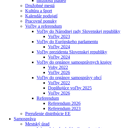
možnosti platieb
Družobné mestá
Kultúra a šport
Kalendár podujatí
Pracovné ponuky
Voľby a referendum
Voľby do Národnej rady Slovenskej republiky
Voľby 2023
Voľby do Európskeho parlamentu
Voľby 2024
Voľby prezidenta Slovenskej republiky
Voľby 2024
Voľby do orgánov samosprávnych krajov
Voby 2022
Voľby 2026
Voľby do orgánov samosprávy obcí
Voľby 2022
Doplňujúce voľby 2025
Voľby 2026
Referendum
Referendum 2026
Referendum 2023
Prerušenie distribúcie EE
Samospráva
Mestský úrad