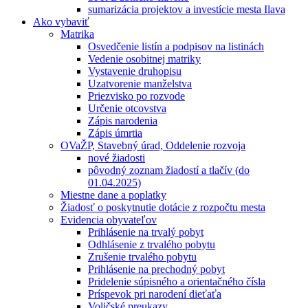
sumarizácia projektov a investície mesta Ilava
Ako vybaviť
Matrika
Osvedčenie listín a podpisov na listinách
Vedenie osobitnej matriky
Vystavenie druhopisu
Uzatvorenie manželstva
Priezvisko po rozvode
Určenie otcovstva
Zápis narodenia
Zápis úmrtia
OVaŽP, Stavebný úrad, Oddelenie rozvoja
nové žiadosti
pôvodný zoznam žiadostí a tlačív (do
01.04.2025)
Miestne dane a poplatky
Žiadosť o poskytnutie dotácie z rozpočtu mesta
Evidencia obyvateľov
Prihlásenie na trvalý pobyt
Odhlásenie z trvalého pobytu
Zrušenie trvalého pobytu
Prihlásenie na prechodný pobyt
Pridelenie súpisného a orientačného čísla
Príspevok pri narodení dieťaťa
Voličské preukazy