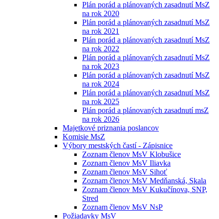
Plán porád a plánovaných zasadnutí MsZ
na rok 2020
Plán porád a plánovaných zasadnutí MsZ
na rok 2021
Plán porád a plánovaných zasadnutí MsZ
na rok 2022
Plán porád a plánovaných zasadnutí MsZ
na rok 2023
Plán porád a plánovaných zasadnutí MsZ
na rok 2024
Plán porád a plánovaných zasadnutí MsZ
na rok 2025
Plán porád a plánovaných zasadnutí msZ
na rok 2026
Majetkové priznania poslancov
Komisie MsZ
Výbory mestských častí - Zápisnice
Zoznam členov MsV Klobušice
Zoznam členov MsV Iliavka
Zoznam členov MsV Sihoť
Zoznam členov MsV Medňanská, Skala
Zoznam členov MsV Kukučínova, SNP,
Stred
Zoznam členov MsV NsP
Požiadavky MsV