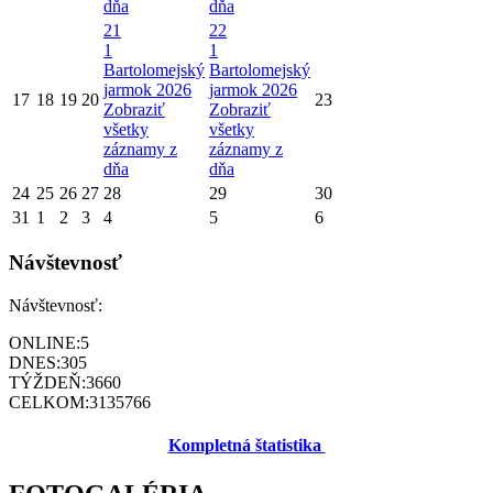
dňa
dňa
21
22
1
1
Bartolomejský
Bartolomejský
jarmok 2026
jarmok 2026
17
18
19
20
23
Zobraziť
Zobraziť
všetky
všetky
záznamy z
záznamy z
dňa
dňa
24
25
26
27
28
29
30
31
1
2
3
4
5
6
Návštevnosť
Návštevnosť:
ONLINE:
5
DNES:
305
TÝŽDEŇ:
3660
CELKOM:
3135766
Kompletná štatistika