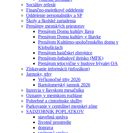
Sociálny referát
Finančno-majetkové oddelenie
Oddelenie personalistiky a SP
Školy a školské zariadenia
Prenájmy mestských priestorov
Prenájom Domu kultúry Ilava
Prenájom Domu kultúry v Iliavke
Prenájom Kultúrno-spoločenského domu v
Klobušiciach
Prenájom hasičskej zbrojnice
Prenájom-futbalové ihrisko (MFK)
Prenájom telocvične v budove bývalej OA
Získavanie informácii (infozákon)
Jarmoky, trhy
Veľkonočné trhy 2026
Bartolomejský jarmok 2026
Inzercia v Ilavskom mesačníku
Oznamy v mestskom rozhlase
Pohrebné a cintorínske služby
Parkovanie v centrálnej mestskej zóne
SADZOBNIK POPLATKOV
stavebná správa
životné prostredie
doprava
vnútorná správa