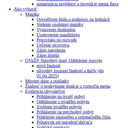
sumarizácia projektov a investície mesta Ilava
Ako vybaviť
Matrika
Osvedčenie listín a podpisov na listinách
Vedenie osobitnej matriky
Vystavenie druhopisu
Uzatvorenie manželstva
Priezvisko po rozvode
Určenie otcovstva
Zápis narodenia
Zápis úmrtia
OVaŽP, Stavebný úrad, Oddelenie rozvoja
nové žiadosti
pôvodný zoznam žiadostí a tlačív (do
01.04.2025)
Miestne dane a poplatky
Žiadosť o poskytnutie dotácie z rozpočtu mesta
Evidencia obyvateľov
Prihlásenie na trvalý pobyt
Odhlásenie z trvalého pobytu
Zrušenie trvalého pobytu
Prihlásenie na prechodný pobyt
Pridelenie súpisného a orientačného čísla
Príspevok pri narodení dieťaťa
Voličské preukazy