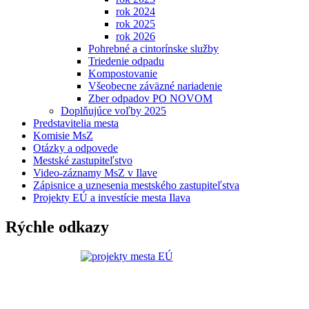
rok 2024
rok 2025
rok 2026
Pohrebné a cintorínske služby
Triedenie odpadu
Kompostovanie
Všeobecne záväzné nariadenie
Zber odpadov PO NOVOM
Doplňujúce voľby 2025
Predstavitelia mesta
Komisie MsZ
Otázky a odpovede
Mestské zastupiteľstvo
Video-záznamy MsZ v Ilave
Zápisnice a uznesenia mestského zastupiteľstva
Projekty EÚ a investície mesta Ilava
Rýchle odkazy