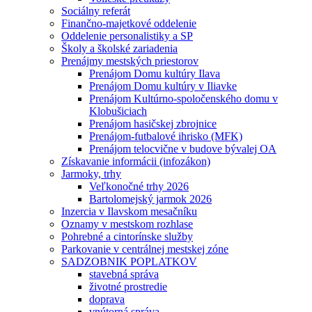
Sociálny referát
Finančno-majetkové oddelenie
Oddelenie personalistiky a SP
Školy a školské zariadenia
Prenájmy mestských priestorov
Prenájom Domu kultúry Ilava
Prenájom Domu kultúry v Iliavke
Prenájom Kultúrno-spoločenského domu v
Klobušiciach
Prenájom hasičskej zbrojnice
Prenájom-futbalové ihrisko (MFK)
Prenájom telocvične v budove bývalej OA
Získavanie informácii (infozákon)
Jarmoky, trhy
Veľkonočné trhy 2026
Bartolomejský jarmok 2026
Inzercia v Ilavskom mesačníku
Oznamy v mestskom rozhlase
Pohrebné a cintorínske služby
Parkovanie v centrálnej mestskej zóne
SADZOBNIK POPLATKOV
stavebná správa
životné prostredie
doprava
vnútorná správa