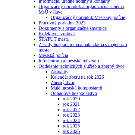
Informácie, úradné hodiny a kontakty
Organizačný poriadok a organizačná schéma
MsÚ v Ilave
Organizačný poriadok Mestskej polície
Pracovný poriadok 2023
Dokumenty a organizačné smernice
Kolektivna zmluva
ŠTATÚT mesta
Zásady hospodárenia a nakladania s majetkom
mesta
Mestská polícia
Infocentrum a mestské múzeum
Oddelenie technických služieb a zberný dvor
Aktuality
Kalendár zberu na rok 2026
Zberný dvor
Malá mestská kompostáreň
Odpadové hospodárstvo
rok 2020
rok 2021
rok 2022
rok 2023
rok 2024
rok 2025
rok 2026