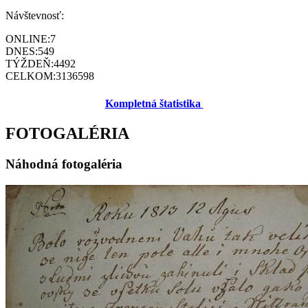
Návštevnosť:
ONLINE:
7
DNES:
549
TÝŽDEŇ:
4492
CELKOM:
3136598
Kompletná štatistika
FOTOGALÉRIA
Náhodná fotogaléria