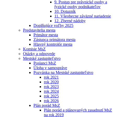
9. Postup pre právnické osoby a
fyzické osoby podnikateľov
10. Dotazník
11. Všeobecne záväzné nariadenie
12. Zberné nádoby
Doplňujúce voľby 2025
Predstavitelia mesta
Primátor mesta
Zástupca primátora mesta
Hlavný kontrolór mesta
Komisie MsZ
Otázky a odpovede
Mestské zastupiteľstvo
Poslanci MsZ
Úloha v samospráve
Pozvánka na Mestské zastupiteľstvo
rok 2021
rok 2020
rok 2023
rok 2024
rok 2025
rok 2026
Plán porád MsZ
Plán porád a plánovaných zasadnutí MsZ
na rok 2019