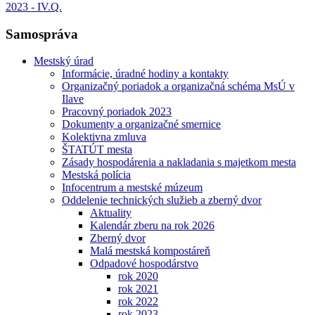
2023 - IV.Q.
Samospráva
Mestský úrad
Informácie, úradné hodiny a kontakty
Organizačný poriadok a organizačná schéma MsÚ v
Ilave
Pracovný poriadok 2023
Dokumenty a organizačné smernice
Kolektivna zmluva
ŠTATÚT mesta
Zásady hospodárenia a nakladania s majetkom mesta
Mestská polícia
Infocentrum a mestské múzeum
Oddelenie technických služieb a zberný dvor
Aktuality
Kalendár zberu na rok 2026
Zberný dvor
Malá mestská kompostáreň
Odpadové hospodárstvo
rok 2020
rok 2021
rok 2022
rok 2023