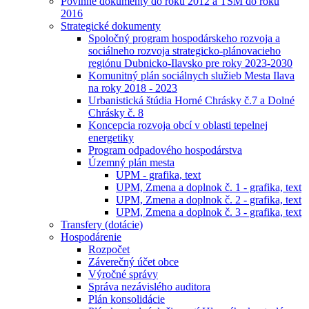
Povinné dokumenty do roku 2012 a TSM do roku
2016
Strategické dokumenty
Spoločný program hospodárskeho rozvoja a
sociálneho rozvoja strategicko-plánovacieho
regiónu Dubnicko-Ilavsko pre roky 2023-2030
Komunitný plán sociálnych služieb Mesta Ilava
na roky 2018 - 2023
Urbanistická štúdia Horné Chrásky č.7 a Dolné
Chrásky č. 8
Koncepcia rozvoja obcí v oblasti tepelnej
energetiky
Program odpadového hospodárstva
Územný plán mesta
UPM - grafika, text
UPM, Zmena a doplnok č. 1 - grafika, text
UPM, Zmena a doplnok č. 2 - grafika, text
UPM, Zmena a doplnok č. 3 - grafika, text
Transfery (dotácie)
Hospodárenie
Rozpočet
Záverečný účet obce
Výročné správy
Správa nezávislého auditora
Plán konsolidácie