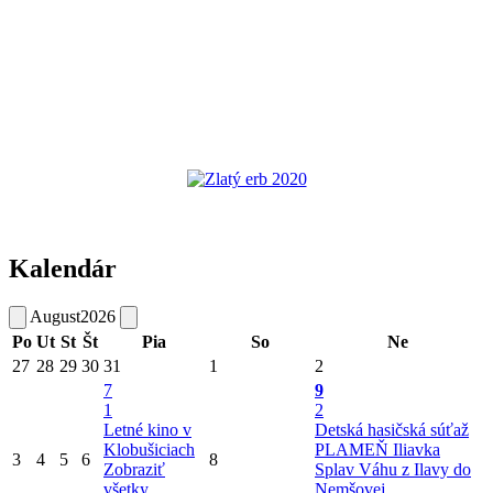
Kalendár
August
2026
Po
Ut
St
Št
Pia
So
Ne
27
28
29
30
31
1
2
7
9
1
2
Letné kino v
Detská hasičská súťaž
Klobušiciach
PLAMEŇ Iliavka
3
4
5
6
8
Zobraziť
Splav Váhu z Ilavy do
všetky
Nemšovej