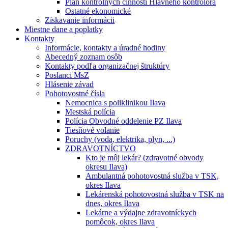
Plán kontrolných činností Hlavného kontrolóra
Ostatné ekonomické
Získavanie informácii
Miestne dane a poplatky
Kontakty
Informácie, kontakty a úradné hodiny
Abecedný zoznam osôb
Kontakty podľa organizačnej štruktúry
Poslanci MsZ
Hlásenie závad
Pohotovostné čísla
Nemocnica s poliklinikou Ilava
Mestská polícia
Polícia Obvodné oddelenie PZ Ilava
Tiesňové volanie
Poruchy (voda, elektrika, plyn, ...)
ZDRAVOTNÍCTVO
Kto je môj lekár? (zdravotné obvody
okresu Ilava)
Ambulantná pohotovostná služba v TSK,
okres Ilava
Lekárenská pohotovostná služba v TSK na
dnes, okres Ilava
Lekárne a výdajne zdravotníckych
pomôcok, okres Ilava