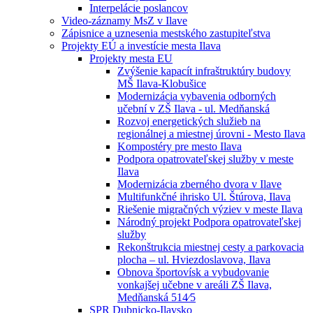
Interpelácie poslancov
Video-záznamy MsZ v Ilave
Zápisnice a uznesenia mestského zastupiteľstva
Projekty EÚ a investície mesta Ilava
Projekty mesta EU
Zvýšenie kapacít infraštruktúry budovy
MŠ Ilava-Klobušice
Modernizácia vybavenia odborných
učební v ZŠ Ilava - ul. Medňanská
Rozvoj energetických služieb na
regionálnej a miestnej úrovni - Mesto Ilava
Kompostéry pre mesto Ilava
Podpora opatrovateľskej služby v meste
Ilava
Modernizácia zberného dvora v Ilave
Multifunkčné ihrisko Ul. Štúrova, Ilava
Riešenie migračných výziev v meste Ilava
Národný projekt Podpora opatrovateľskej
služby
Rekonštrukcia miestnej cesty a parkovacia
plocha – ul. Hviezdoslavova, Ilava
Obnova športovísk a vybudovanie
vonkajšej učebne v areáli ZŠ Ilava,
Medňanská 514⁄5
SPR Dubnicko-Ilavsko