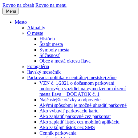
Rovno na obsah
Rovno na menu
Menu
Mesto
Aktuality
O meste
História
Štatút mesta
Symboly mesta
Súčasnosť
Obce a mestá okresu Ilava
Fotogaléria
Ilavský mesačník
Parkovacia politika v centrálnej mestskej zóne
VZN č. 1⁄2021 o dočasnom parkovaní
motorových vozidiel na vymedzenom území
mesta Ilava + DODATOK č. 1
Najčastejšie otázky a odpovede
Akými spôsobmi je možné uhradiť parkovné
Ako vybaviť parkovaciu kartu
Ako zaplatiť parkovné cez parkomat
Ako zaplatiť lístok cez mobilnú aplikáciu
Ako zakúpiť lístok cez SMS
Cenník parkovania