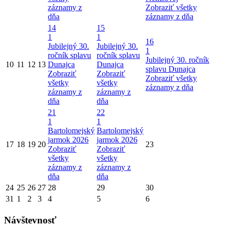
záznamy z
Zobraziť všetky
dňa
záznamy z dňa
14
15
1
1
16
Jubilejný 30.
Jubilejný 30.
1
ročník splavu
ročník splavu
Jubilejný 30. ročník
10
11
12
13
Dunajca
Dunajca
splavu Dunajca
Zobraziť
Zobraziť
Zobraziť všetky
všetky
všetky
záznamy z dňa
záznamy z
záznamy z
dňa
dňa
21
22
1
1
Bartolomejský
Bartolomejský
jarmok 2026
jarmok 2026
17
18
19
20
23
Zobraziť
Zobraziť
všetky
všetky
záznamy z
záznamy z
dňa
dňa
24
25
26
27
28
29
30
31
1
2
3
4
5
6
Návštevnosť