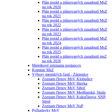
Plán porád a plánovaných zasadnutí MsZ
na rok 2020
Plán porád a plánovaných zasadnutí MsZ
na rok 2021
Plán porád a plánovaných zasadnutí MsZ
na rok 2022
Plán porád a plánovaných zasadnutí MsZ
na rok 2023
Plán porád a plánovaných zasadnutí MsZ
na rok 2024
Plán porád a plánovaných zasadnutí MsZ
na rok 2025
Plán porád a plánovaných zasadnutí msZ
na rok 2026
Majetkové priznania poslancov
Komisie MsZ
Výbory mestských častí - Zápisnice
Zoznam členov MsV Klobušice
Zoznam členov MsV Iliavka
Zoznam členov MsV Sihoť
Zoznam členov MsV Medňanská, Skala
Zoznam členov MsV Kukučínova, SNP,
Stred
Zoznam členov MsV NsP
Požiadavky MsV