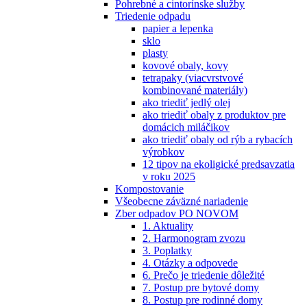
Pohrebné a cintorínske služby
Triedenie odpadu
papier a lepenka
sklo
plasty
kovové obaly, kovy
tetrapaky (viacvrstvové
kombinované materiály)
ako triediť jedlý olej
ako triediť obaly z produktov pre
domácich miláčikov
ako triediť obaly od rýb a rybacích
výrobkov
12 tipov na ekoligické predsavzatia
v roku 2025
Kompostovanie
Všeobecne záväzné nariadenie
Zber odpadov PO NOVOM
1. Aktuality
2. Harmonogram zvozu
3. Poplatky
4. Otázky a odpovede
6. Prečo je triedenie dôležité
7. Postup pre bytové domy
8. Postup pre rodinné domy