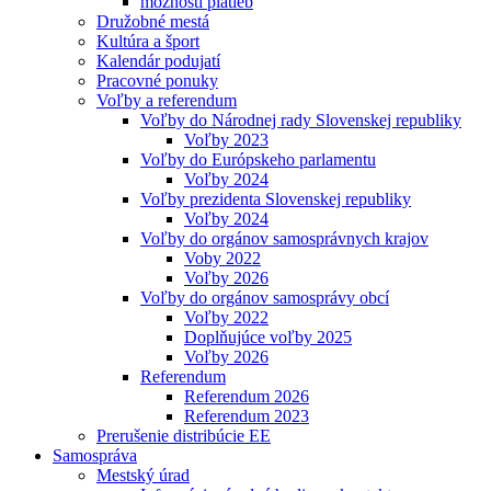
možnosti platieb
Družobné mestá
Kultúra a šport
Kalendár podujatí
Pracovné ponuky
Voľby a referendum
Voľby do Národnej rady Slovenskej republiky
Voľby 2023
Voľby do Európskeho parlamentu
Voľby 2024
Voľby prezidenta Slovenskej republiky
Voľby 2024
Voľby do orgánov samosprávnych krajov
Voby 2022
Voľby 2026
Voľby do orgánov samosprávy obcí
Voľby 2022
Doplňujúce voľby 2025
Voľby 2026
Referendum
Referendum 2026
Referendum 2023
Prerušenie distribúcie EE
Samospráva
Mestský úrad