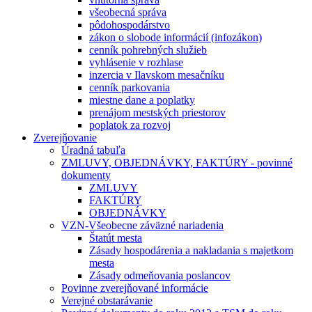
všeobecná správa
pôdohospodárstvo
zákon o slobode informácií (infozákon)
cenník pohrebných služieb
vyhlásenie v rozhlase
inzercia v Ilavskom mesačníku
cenník parkovania
miestne dane a poplatky
prenájom mestských priestorov
poplatok za rozvoj
Zverejňovanie
Úradná tabuľa
ZMLUVY, OBJEDNÁVKY, FAKTÚRY - povinné
dokumenty
ZMLUVY
FAKTÚRY
OBJEDNÁVKY
VZN-Všeobecne záväzné nariadenia
Štatút mesta
Zásady hospodárenia a nakladania s majetkom
mesta
Zásady odmeňovania poslancov
Povinne zverejňované informácie
Verejné obstarávanie