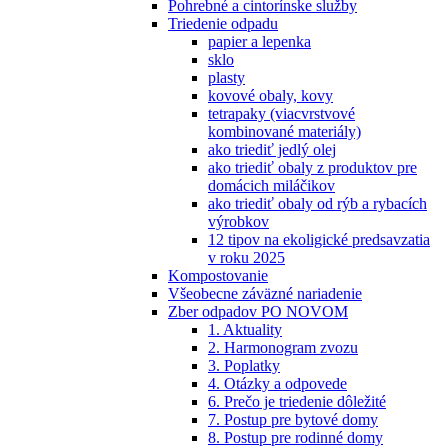
Pohrebné a cintorínske služby
Triedenie odpadu
papier a lepenka
sklo
plasty
kovové obaly, kovy
tetrapaky (viacvrstvové
kombinované materiály)
ako triediť jedlý olej
ako triediť obaly z produktov pre
domácich miláčikov
ako triediť obaly od rýb a rybacích
výrobkov
12 tipov na ekoligické predsavzatia
v roku 2025
Kompostovanie
Všeobecne záväzné nariadenie
Zber odpadov PO NOVOM
1. Aktuality
2. Harmonogram zvozu
3. Poplatky
4. Otázky a odpovede
6. Prečo je triedenie dôležité
7. Postup pre bytové domy
8. Postup pre rodinné domy