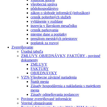
všeobecná správa
pôdohospodárstvo
zákon o slobode informácií (infozákon)
cenník pohrebných služieb
vyhlásenie v rozhlase
inzercia v Ilavskom mesačníku
cenník parkovania
miestne dane a poplatky
prenájom mestských priestorov
poplatok za rozvoj
Zverejňovanie
Úradná tabuľa
ZMLUVY, OBJEDNÁVKY, FAKTÚRY - povinné
dokumenty
ZMLUVY
FAKTÚRY
OBJEDNÁVKY
VZN-Všeobecne záväzné nariadenia
Štatút mesta
Zásady hospodárenia a nakladania s majetkom
mesta
Zásady odmeňovania poslancov
Povinne zverejňované informácie
Verejné obstarávanie