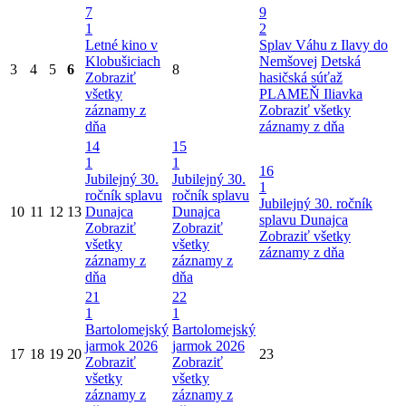
7
9
1
2
Letné kino v
Splav Váhu z Ilavy do
Klobušiciach
Nemšovej
Detská
3
4
5
6
8
Zobraziť
hasičská súťaž
všetky
PLAMEŇ Iliavka
záznamy z
Zobraziť všetky
dňa
záznamy z dňa
14
15
1
1
16
Jubilejný 30.
Jubilejný 30.
1
ročník splavu
ročník splavu
Jubilejný 30. ročník
10
11
12
13
Dunajca
Dunajca
splavu Dunajca
Zobraziť
Zobraziť
Zobraziť všetky
všetky
všetky
záznamy z dňa
záznamy z
záznamy z
dňa
dňa
21
22
1
1
Bartolomejský
Bartolomejský
jarmok 2026
jarmok 2026
17
18
19
20
23
Zobraziť
Zobraziť
všetky
všetky
záznamy z
záznamy z