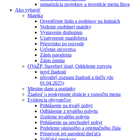
sumarizácia projektov a investície mesta Ilava
Ako vybaviť
Matrika
Osvedčenie listín a podpisov na listinách
Vedenie osobitnej matriky
Vystavenie druhopisu
Uzatvorenie manželstva
Priezvisko po rozvode
Určenie otcovstva
Zápis narodenia
Zápis úmrtia
OVaŽP, Stavebný úrad, Oddelenie rozvoja
nové žiadosti
pôvodný zoznam žiadostí a tlačív (do
01.04.2025)
Miestne dane a poplatky
Žiadosť o poskytnutie dotácie z rozpočtu mesta
Evidencia obyvateľov
Prihlásenie na trvalý pobyt
Odhlásenie z trvalého pobytu
Zrušenie trvalého pobytu
Prihlásenie na prechodný pobyt
Pridelenie súpisného a orientačného čísla
Príspevok pri narodení dieťaťa
Voličské preukazy