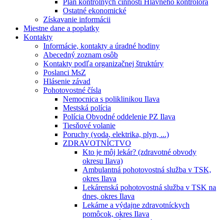
Plán kontrolných činností Hlavného kontrolóra
Ostatné ekonomické
Získavanie informácii
Miestne dane a poplatky
Kontakty
Informácie, kontakty a úradné hodiny
Abecedný zoznam osôb
Kontakty podľa organizačnej štruktúry
Poslanci MsZ
Hlásenie závad
Pohotovostné čísla
Nemocnica s poliklinikou Ilava
Mestská polícia
Polícia Obvodné oddelenie PZ Ilava
Tiesňové volanie
Poruchy (voda, elektrika, plyn, ...)
ZDRAVOTNÍCTVO
Kto je môj lekár? (zdravotné obvody
okresu Ilava)
Ambulantná pohotovostná služba v TSK,
okres Ilava
Lekárenská pohotovostná služba v TSK na
dnes, okres Ilava
Lekárne a výdajne zdravotníckych
pomôcok, okres Ilava