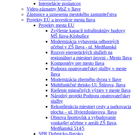
Interpelácie poslancov
Video-záznamy MsZ v Ilave
Zápisnice a uznesenia mestského zastupiteľstva
Projekty EÚ a investície mesta Ilava
Projekty mesta EU
Zvýšenie kapacít infraštruktúry budovy
MŠ Ilava-Klobušice
Modernizácia vybavenia odborných
učební v ZŠ Ilava - ul. Medňanská
Rozvoj energetických služieb na
regionálnej a miestnej úrovni - Mesto Ilava
Kompostéry pre mesto Ilava
Podpora opatrovateľskej služby v meste
Ilava
Modernizácia zberného dvora v Ilave
Multifunkčné ihrisko Ul. Štúrova, Ilava
Riešenie migračných výziev v meste Ilava
Národný projekt Podpora opatrovateľskej
služby
Rekonštrukcia miestnej cesty a parkovacia
plocha – ul. Hviezdoslavova, Ilava
Obnova športovísk a vybudovanie
vonkajšej učebne v areáli ZŠ Ilava,
Medňanská 514⁄5
SPR Dubnicko-Ilavsko