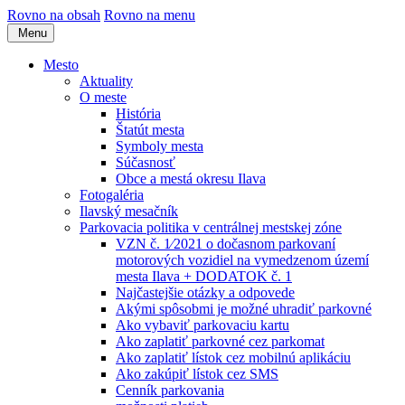
Rovno na obsah
Rovno na menu
Menu
Mesto
Aktuality
O meste
História
Štatút mesta
Symboly mesta
Súčasnosť
Obce a mestá okresu Ilava
Fotogaléria
Ilavský mesačník
Parkovacia politika v centrálnej mestskej zóne
VZN č. 1⁄2021 o dočasnom parkovaní
motorových vozidiel na vymedzenom území
mesta Ilava + DODATOK č. 1
Najčastejšie otázky a odpovede
Akými spôsobmi je možné uhradiť parkovné
Ako vybaviť parkovaciu kartu
Ako zaplatiť parkovné cez parkomat
Ako zaplatiť lístok cez mobilnú aplikáciu
Ako zakúpiť lístok cez SMS
Cenník parkovania