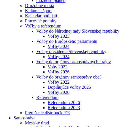
možnosti platieb
Družobné mestá
Kultúra a šport
Kalendár podujatí
Pracovné ponuky
Voľby a referendum
Voľby do Národnej rady Slovenskej republiky
Voľby 2023
Voľby do Európskeho parlamentu
Voľby 2024
Voľby prezidenta Slovenskej republiky
Voľby 2024
Voľby do orgánov samosprávnych krajov
Voby 2022
Voľby 2026
Voľby do orgánov samosprávy obcí
Voľby 2022
Doplňujúce voľby 2025
Voľby 2026
Referendum
Referendum 2026
Referendum 2023
Prerušenie distribúcie EE
Samospráva
Mestský úrad