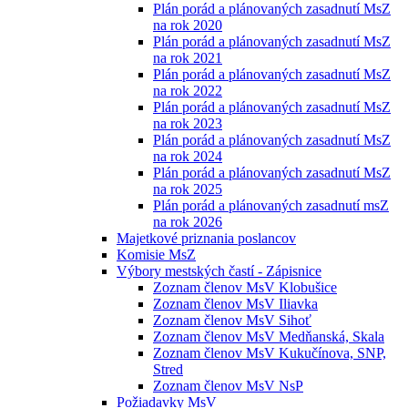
Plán porád a plánovaných zasadnutí MsZ
na rok 2020
Plán porád a plánovaných zasadnutí MsZ
na rok 2021
Plán porád a plánovaných zasadnutí MsZ
na rok 2022
Plán porád a plánovaných zasadnutí MsZ
na rok 2023
Plán porád a plánovaných zasadnutí MsZ
na rok 2024
Plán porád a plánovaných zasadnutí MsZ
na rok 2025
Plán porád a plánovaných zasadnutí msZ
na rok 2026
Majetkové priznania poslancov
Komisie MsZ
Výbory mestských častí - Zápisnice
Zoznam členov MsV Klobušice
Zoznam členov MsV Iliavka
Zoznam členov MsV Sihoť
Zoznam členov MsV Medňanská, Skala
Zoznam členov MsV Kukučínova, SNP,
Stred
Zoznam členov MsV NsP
Požiadavky MsV