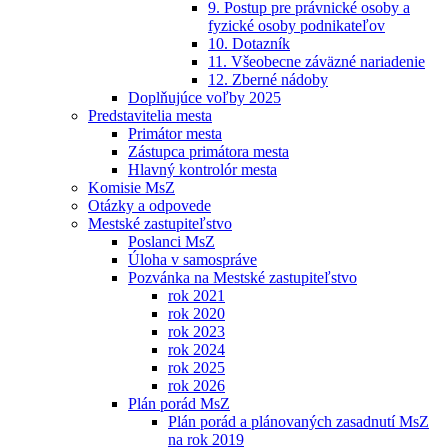
9. Postup pre právnické osoby a
fyzické osoby podnikateľov
10. Dotazník
11. Všeobecne záväzné nariadenie
12. Zberné nádoby
Doplňujúce voľby 2025
Predstavitelia mesta
Primátor mesta
Zástupca primátora mesta
Hlavný kontrolór mesta
Komisie MsZ
Otázky a odpovede
Mestské zastupiteľstvo
Poslanci MsZ
Úloha v samospráve
Pozvánka na Mestské zastupiteľstvo
rok 2021
rok 2020
rok 2023
rok 2024
rok 2025
rok 2026
Plán porád MsZ
Plán porád a plánovaných zasadnutí MsZ
na rok 2019