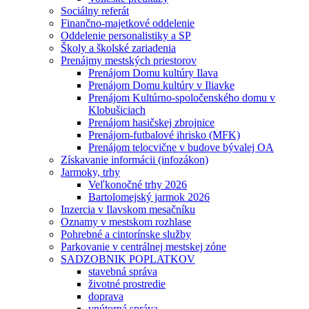
Sociálny referát
Finančno-majetkové oddelenie
Oddelenie personalistiky a SP
Školy a školské zariadenia
Prenájmy mestských priestorov
Prenájom Domu kultúry Ilava
Prenájom Domu kultúry v Iliavke
Prenájom Kultúrno-spoločenského domu v
Klobušiciach
Prenájom hasičskej zbrojnice
Prenájom-futbalové ihrisko (MFK)
Prenájom telocvične v budove bývalej OA
Získavanie informácii (infozákon)
Jarmoky, trhy
Veľkonočné trhy 2026
Bartolomejský jarmok 2026
Inzercia v Ilavskom mesačníku
Oznamy v mestskom rozhlase
Pohrebné a cintorínske služby
Parkovanie v centrálnej mestskej zóne
SADZOBNIK POPLATKOV
stavebná správa
životné prostredie
doprava
vnútorná správa