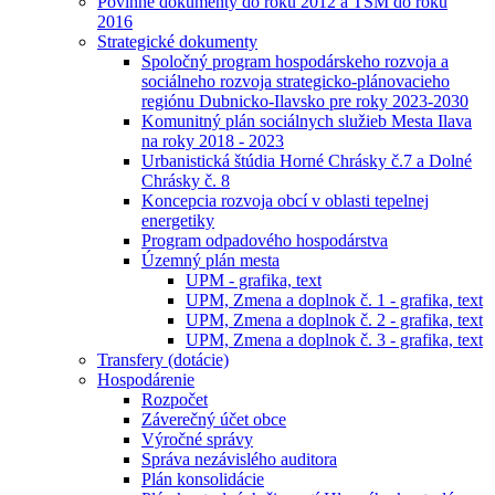
Povinné dokumenty do roku 2012 a TSM do roku
2016
Strategické dokumenty
Spoločný program hospodárskeho rozvoja a
sociálneho rozvoja strategicko-plánovacieho
regiónu Dubnicko-Ilavsko pre roky 2023-2030
Komunitný plán sociálnych služieb Mesta Ilava
na roky 2018 - 2023
Urbanistická štúdia Horné Chrásky č.7 a Dolné
Chrásky č. 8
Koncepcia rozvoja obcí v oblasti tepelnej
energetiky
Program odpadového hospodárstva
Územný plán mesta
UPM - grafika, text
UPM, Zmena a doplnok č. 1 - grafika, text
UPM, Zmena a doplnok č. 2 - grafika, text
UPM, Zmena a doplnok č. 3 - grafika, text
Transfery (dotácie)
Hospodárenie
Rozpočet
Záverečný účet obce
Výročné správy
Správa nezávislého auditora
Plán konsolidácie