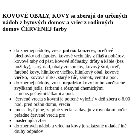
KOVOVÉ OBALY, KOVY sa zberajú do určených
nádob z bytových domov a vriec z rodinných
domov ČERVENEJ farby
do zbernej nádoby, vreca
patria:
konzervy, oceľové
plechovky od nápojov, kovové vrchnáky z fliaš a pohárov,
kovové tuby od pást, kovové súčiastky, drôty a káble (bez
bužírky), starý riad, obaly zo sprejov, kovový šrot, oceľ,
farebné kovy, hliníkové viečko, hliníkový obal, kovové
viečko, kovová rúrka, starý kľúč, zámok, ventil a pod.
do zbernej nádoby, vreca
nepatria:
kovy hrubo znečistené
zvyškami jedla, farbami a rôznymi chemickými
a nebezpečnými látkami a pod.
červené vrecia s kovmi je potrené vyložiť v deň zberu o 6,00
hod. pred bránu domu, vrecia
musia byť plné, za plné vrecia sa dávajú v rovnakom počte
prázdne červené vrecia pre
nasledujúci zber
do zberných nádob a vriec na kovy je zakázané ukladať iné
druhy odpadov