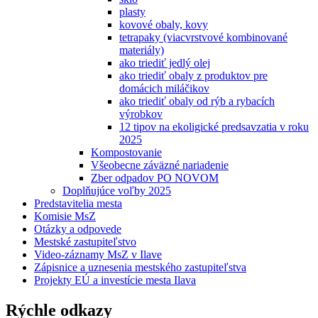
plasty
kovové obaly, kovy
tetrapaky (viacvrstvové kombinované
materiály)
ako triediť jedlý olej
ako triediť obaly z produktov pre
domácich miláčikov
ako triediť obaly od rýb a rybacích
výrobkov
12 tipov na ekoligické predsavzatia v roku
2025
Kompostovanie
Všeobecne záväzné nariadenie
Zber odpadov PO NOVOM
Doplňujúce voľby 2025
Predstavitelia mesta
Komisie MsZ
Otázky a odpovede
Mestské zastupiteľstvo
Video-záznamy MsZ v Ilave
Zápisnice a uznesenia mestského zastupiteľstva
Projekty EÚ a investície mesta Ilava
Rýchle odkazy