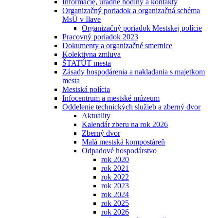
Informácie, úradné hodiny a kontakty
Organizačný poriadok a organizačná schéma
MsÚ v Ilave
Organizačný poriadok Mestskej polície
Pracovný poriadok 2023
Dokumenty a organizačné smernice
Kolektivna zmluva
ŠTATÚT mesta
Zásady hospodárenia a nakladania s majetkom
mesta
Mestská polícia
Infocentrum a mestské múzeum
Oddelenie technických služieb a zberný dvor
Aktuality
Kalendár zberu na rok 2026
Zberný dvor
Malá mestská kompostáreň
Odpadové hospodárstvo
rok 2020
rok 2021
rok 2022
rok 2023
rok 2024
rok 2025
rok 2026