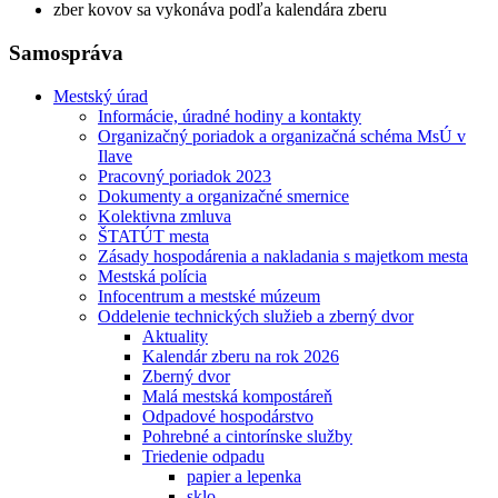
zber kovov sa vykonáva podľa kalendára zberu
Samospráva
Mestský úrad
Informácie, úradné hodiny a kontakty
Organizačný poriadok a organizačná schéma MsÚ v
Ilave
Pracovný poriadok 2023
Dokumenty a organizačné smernice
Kolektivna zmluva
ŠTATÚT mesta
Zásady hospodárenia a nakladania s majetkom mesta
Mestská polícia
Infocentrum a mestské múzeum
Oddelenie technických služieb a zberný dvor
Aktuality
Kalendár zberu na rok 2026
Zberný dvor
Malá mestská kompostáreň
Odpadové hospodárstvo
Pohrebné a cintorínske služby
Triedenie odpadu
papier a lepenka
sklo