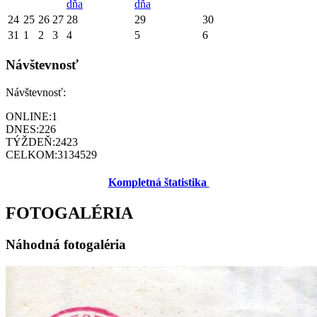
dňa
dňa
24
25
26
27
28
29
30
31
1
2
3
4
5
6
Návštevnosť
Návštevnosť:
ONLINE:
1
DNES:
226
TÝŽDEŇ:
2423
CELKOM:
3134529
Kompletná štatistika
FOTOGALÉRIA
Náhodná fotogaléria