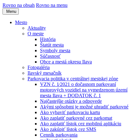
Rovno na obsah
Rovno na menu
Menu
Mesto
Aktuality
O meste
História
Štatút mesta
Symboly mesta
Súčasnosť
Obce a mestá okresu Ilava
Fotogaléria
Ilavský mesačník
Parkovacia politika v centrálnej mestskej zóne
VZN č. 1⁄2021 o dočasnom parkovaní
motorových vozidiel na vymedzenom území
mesta Ilava + DODATOK č. 1
Najčastejšie otázky a odpovede
Akými spôsobmi je možné uhradiť parkovné
Ako vybaviť parkovaciu kartu
Ako zaplatiť parkovné cez parkomat
Ako zaplatiť lístok cez mobilnú aplikáciu
Ako zakúpiť lístok cez SMS
Cenník parkovania