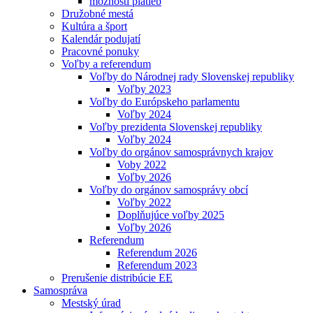
možnosti platieb
Družobné mestá
Kultúra a šport
Kalendár podujatí
Pracovné ponuky
Voľby a referendum
Voľby do Národnej rady Slovenskej republiky
Voľby 2023
Voľby do Európskeho parlamentu
Voľby 2024
Voľby prezidenta Slovenskej republiky
Voľby 2024
Voľby do orgánov samosprávnych krajov
Voby 2022
Voľby 2026
Voľby do orgánov samosprávy obcí
Voľby 2022
Doplňujúce voľby 2025
Voľby 2026
Referendum
Referendum 2026
Referendum 2023
Prerušenie distribúcie EE
Samospráva
Mestský úrad