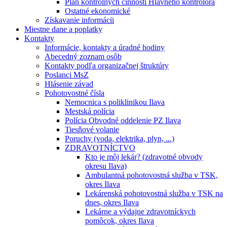
Plán kontrolných činností Hlavného kontrolóra
Ostatné ekonomické
Získavanie informácii
Miestne dane a poplatky
Kontakty
Informácie, kontakty a úradné hodiny
Abecedný zoznam osôb
Kontakty podľa organizačnej štruktúry
Poslanci MsZ
Hlásenie závad
Pohotovostné čísla
Nemocnica s poliklinikou Ilava
Mestská polícia
Polícia Obvodné oddelenie PZ Ilava
Tiesňové volanie
Poruchy (voda, elektrika, plyn, ...)
ZDRAVOTNÍCTVO
Kto je môj lekár? (zdravotné obvody
okresu Ilava)
Ambulantná pohotovostná služba v TSK,
okres Ilava
Lekárenská pohotovostná služba v TSK na
dnes, okres Ilava
Lekárne a výdajne zdravotníckych
pomôcok, okres Ilava