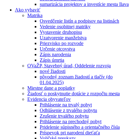
sumarizácia projektov a investície mesta Ilava
Ako vybaviť
Matrika
Osvedčenie listín a podpisov na listinách
Vedenie osobitnej matriky
Vystavenie druhopisu
Uzatvorenie manželstva
Priezvisko po rozvode
Určenie otcovstva
Zápis narodenia
Zápis úmrtia
OVaŽP, Stavebný úrad, Oddelenie rozvoja
nové žiadosti
pôvodný zoznam žiadostí a tlačív (do
01.04.2025)
Miestne dane a poplatky
Žiadosť o poskytnutie dotácie z rozpočtu mesta
Evidencia obyvateľov
Prihlásenie na trvalý pobyt
Odhlásenie z trvalého pobytu
Zrušenie trvalého pobytu
Prihlásenie na prechodný pobyt
Pridelenie súpisného a orientačného čísla
Príspevok pri narodení dieťaťa
Voličské preukazy