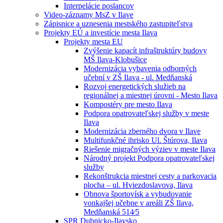
Interpelácie poslancov
Video-záznamy MsZ v Ilave
Zápisnice a uznesenia mestského zastupiteľstva
Projekty EÚ a investície mesta Ilava
Projekty mesta EU
Zvýšenie kapacít infraštruktúry budovy
MŠ Ilava-Klobušice
Modernizácia vybavenia odborných
učební v ZŠ Ilava - ul. Medňanská
Rozvoj energetických služieb na
regionálnej a miestnej úrovni - Mesto Ilava
Kompostéry pre mesto Ilava
Podpora opatrovateľskej služby v meste
Ilava
Modernizácia zberného dvora v Ilave
Multifunkčné ihrisko Ul. Štúrova, Ilava
Riešenie migračných výziev v meste Ilava
Národný projekt Podpora opatrovateľskej
služby
Rekonštrukcia miestnej cesty a parkovacia
plocha – ul. Hviezdoslavova, Ilava
Obnova športovísk a vybudovanie
vonkajšej učebne v areáli ZŠ Ilava,
Medňanská 514⁄5
SPR Dubnicko-Ilavsko