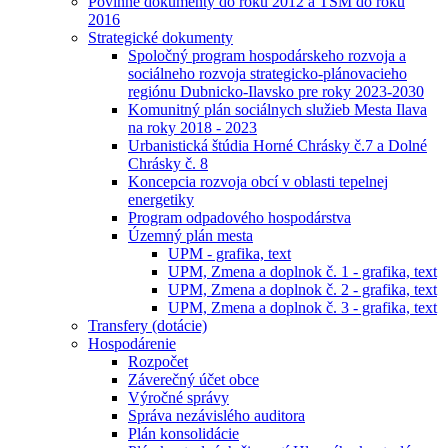
Povinné dokumenty do roku 2012 a TSM do roku
2016
Strategické dokumenty
Spoločný program hospodárskeho rozvoja a
sociálneho rozvoja strategicko-plánovacieho
regiónu Dubnicko-Ilavsko pre roky 2023-2030
Komunitný plán sociálnych služieb Mesta Ilava
na roky 2018 - 2023
Urbanistická štúdia Horné Chrásky č.7 a Dolné
Chrásky č. 8
Koncepcia rozvoja obcí v oblasti tepelnej
energetiky
Program odpadového hospodárstva
Územný plán mesta
UPM - grafika, text
UPM, Zmena a doplnok č. 1 - grafika, text
UPM, Zmena a doplnok č. 2 - grafika, text
UPM, Zmena a doplnok č. 3 - grafika, text
Transfery (dotácie)
Hospodárenie
Rozpočet
Záverečný účet obce
Výročné správy
Správa nezávislého auditora
Plán konsolidácie