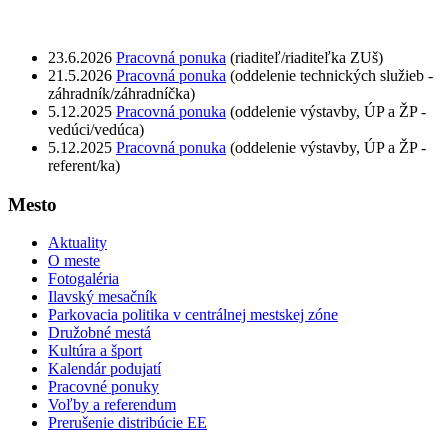
23.6.2026
Pracovná ponuka
(riaditeľ/riaditeľka ZUš)
21.5.2026
Pracovná ponuka
(oddelenie technických služieb -
záhradník/záhradníčka)
5.12.2025
Pracovná ponuka
(oddelenie výstavby, ÚP a ŽP -
vedúci/vedúca)
5.12.2025
Pracovná ponuka
(oddelenie výstavby, ÚP a ŽP -
referent/ka)
Mesto
Aktuality
O meste
Fotogaléria
Ilavský mesačník
Parkovacia politika v centrálnej mestskej zóne
Družobné mestá
Kultúra a šport
Kalendár podujatí
Pracovné ponuky
Voľby a referendum
Prerušenie distribúcie EE