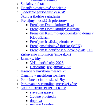
Sociálny referát
Finančno-majetkové oddelenie
Oddelenie personalistiky a SP
Školy a školské zariadenia
Prenájmy mestských priestorov
Prenájom Domu kultúry Ilava
Prenájom Domu kultúry v Iliavke
Prenájom Kultúrno-spoločenského domu v
Klobušiciach
Prenájom hasičskej zbrojnice
Prenájom-futbalové ihrisko (MFK)
Prenájom telocvične v budove bývalej OA
Získavanie informácii (infozákon)
Jarmoky, trhy
Veľkonočné trhy 2026
Bartolomejský jarmok 2026
Inzercia v Ilavskom mesačníku
Oznamy v mestskom rozhlase
Pohrebné a cintorínske služby
Parkovanie v centrálnej mestskej zóne
SADZOBNIK POPLATKOV
stavebná správa
životné prostredie
doprava
vnútorná správa