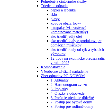
Pohrebné a cintorínske služby
Triedenie odpadu
papier a lepenka
sklo
plasty
kovové obaly, kovy
tetrapaky (viacvrstvové
kombinované materiály)
ako triediť jedlý olej
ako triediť obaly z produktov pre
domácich miláčikov
ako triediť obaly od rýb a rybacích
výrobkov
12 tipov na ekoligické predsavzatia
v roku 2025
Kompostovanie
Všeobecne záväzné nariadenie
Zber odpadov PO NOVOM
1. Aktuality
2. Harmonogram zvozu
3. Poplatky
4. Otázky a odpovede
6. Prečo je triedenie dôležité
7. Postup pre bytové domy
8. Postup pre rodinné domy