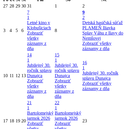
27
28
29
30
31
1
2
7
9
1
2
Letné kino v
Detská hasičská súťaž
Klobušiciach
PLAMEŇ Iliavka
3
4
5
6
8
Zobraziť
Splav Váhu z Ilavy do
všetky
Nemšovej
záznamy z
Zobraziť všetky
dňa
záznamy z dňa
14
15
1
1
16
Jubilejný 30.
Jubilejný 30.
1
ročník splavu
ročník splavu
Jubilejný 30. ročník
10
11
12
13
Dunajca
Dunajca
splavu Dunajca
Zobraziť
Zobraziť
Zobraziť všetky
všetky
všetky
záznamy z dňa
záznamy z
záznamy z
dňa
dňa
21
22
1
1
Bartolomejský
Bartolomejský
jarmok 2026
jarmok 2026
17
18
19
20
23
Zobraziť
Zobraziť
všetky
všetky