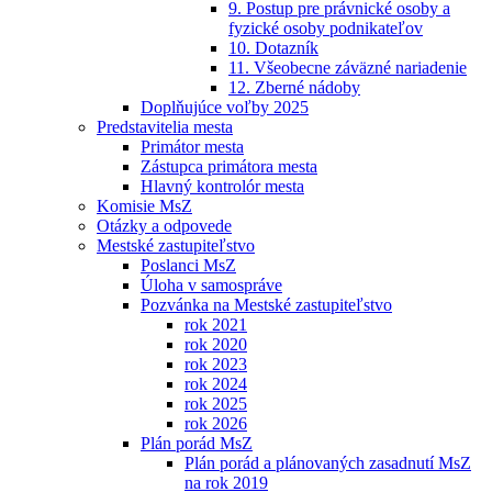
9. Postup pre právnické osoby a
fyzické osoby podnikateľov
10. Dotazník
11. Všeobecne záväzné nariadenie
12. Zberné nádoby
Doplňujúce voľby 2025
Predstavitelia mesta
Primátor mesta
Zástupca primátora mesta
Hlavný kontrolór mesta
Komisie MsZ
Otázky a odpovede
Mestské zastupiteľstvo
Poslanci MsZ
Úloha v samospráve
Pozvánka na Mestské zastupiteľstvo
rok 2021
rok 2020
rok 2023
rok 2024
rok 2025
rok 2026
Plán porád MsZ
Plán porád a plánovaných zasadnutí MsZ
na rok 2019