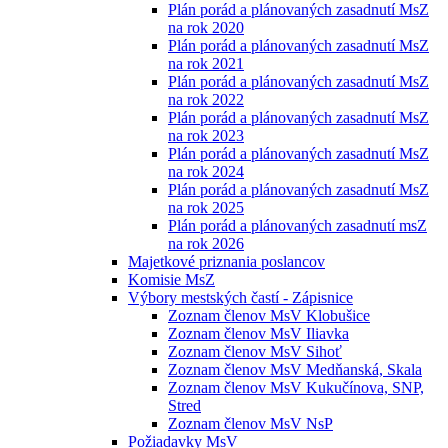
Plán porád a plánovaných zasadnutí MsZ
na rok 2020
Plán porád a plánovaných zasadnutí MsZ
na rok 2021
Plán porád a plánovaných zasadnutí MsZ
na rok 2022
Plán porád a plánovaných zasadnutí MsZ
na rok 2023
Plán porád a plánovaných zasadnutí MsZ
na rok 2024
Plán porád a plánovaných zasadnutí MsZ
na rok 2025
Plán porád a plánovaných zasadnutí msZ
na rok 2026
Majetkové priznania poslancov
Komisie MsZ
Výbory mestských častí - Zápisnice
Zoznam členov MsV Klobušice
Zoznam členov MsV Iliavka
Zoznam členov MsV Sihoť
Zoznam členov MsV Medňanská, Skala
Zoznam členov MsV Kukučínova, SNP,
Stred
Zoznam členov MsV NsP
Požiadavky MsV