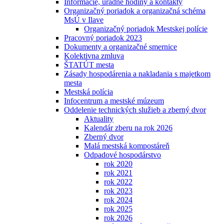
Informácie, úradné hodiny a kontakty
Organizačný poriadok a organizačná schéma
MsÚ v Ilave
Organizačný poriadok Mestskej polície
Pracovný poriadok 2023
Dokumenty a organizačné smernice
Kolektivna zmluva
ŠTATÚT mesta
Zásady hospodárenia a nakladania s majetkom
mesta
Mestská polícia
Infocentrum a mestské múzeum
Oddelenie technických služieb a zberný dvor
Aktuality
Kalendár zberu na rok 2026
Zberný dvor
Malá mestská kompostáreň
Odpadové hospodárstvo
rok 2020
rok 2021
rok 2022
rok 2023
rok 2024
rok 2025
rok 2026