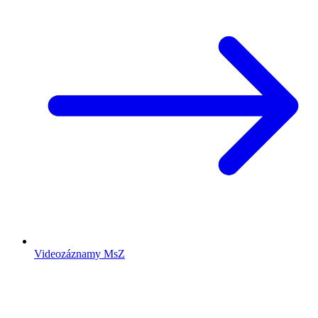
Videozáznamy MsZ