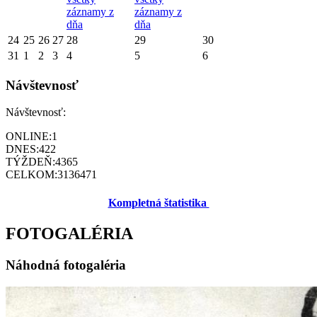
záznamy z
záznamy z
dňa
dňa
24
25
26
27
28
29
30
31
1
2
3
4
5
6
Návštevnosť
Návštevnosť:
ONLINE:
1
DNES:
422
TÝŽDEŇ:
4365
CELKOM:
3136471
Kompletná štatistika
FOTOGALÉRIA
Náhodná fotogaléria