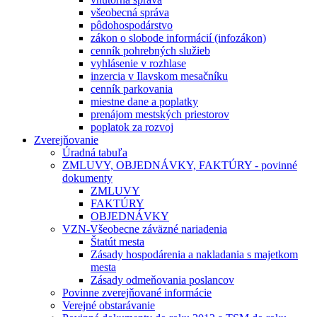
všeobecná správa
pôdohospodárstvo
zákon o slobode informácií (infozákon)
cenník pohrebných služieb
vyhlásenie v rozhlase
inzercia v Ilavskom mesačníku
cenník parkovania
miestne dane a poplatky
prenájom mestských priestorov
poplatok za rozvoj
Zverejňovanie
Úradná tabuľa
ZMLUVY, OBJEDNÁVKY, FAKTÚRY - povinné
dokumenty
ZMLUVY
FAKTÚRY
OBJEDNÁVKY
VZN-Všeobecne záväzné nariadenia
Štatút mesta
Zásady hospodárenia a nakladania s majetkom
mesta
Zásady odmeňovania poslancov
Povinne zverejňované informácie
Verejné obstarávanie