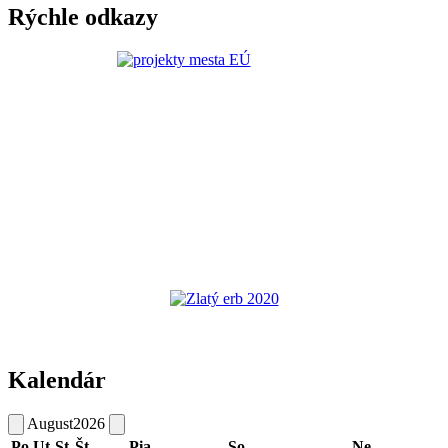
Rýchle odkazy
Kalendár
August
2026
Po
Ut
St
Št
Pia
So
Ne