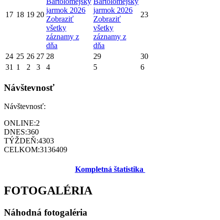
Bartolomejský
Bartolomejský
jarmok 2026
jarmok 2026
17
18
19
20
23
Zobraziť
Zobraziť
všetky
všetky
záznamy z
záznamy z
dňa
dňa
24
25
26
27
28
29
30
31
1
2
3
4
5
6
Návštevnosť
Návštevnosť:
ONLINE:
2
DNES:
360
TÝŽDEŇ:
4303
CELKOM:
3136409
Kompletná štatistika
FOTOGALÉRIA
Náhodná fotogaléria