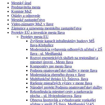
Mestský úrad
Predstavitelia mesta
Komisie MsZ
Otázky a odpovede
Mestské zastupiteľstvo
Video-záznamy MsZ v Ilave
Zápisnice a uznesenia mestského zastupiteľstva
Projekty EÚ a investície mesta Ilava
Projekty mesta EU
Zvýšenie kapacít infraštruktúry budovy MŠ
Ilava-Klobušice
Modernizácia vybavenia odborných učební v ZŠ
Ilava - ul. Medňanská
Rozvoj energetických služieb na regionálnej a
miestnej úrovni - Mesto Ilava
Kompostéry pre mesto Ilava
Podpora opatrovateľskej služby v meste Ilava
Modernizácia zberného dvora v Ilave
Multifunkčné ihrisko Ul. Štúrova, Ilava
Riešenie migračných výziev v meste Ilava
Národný projekt Podpora opatrovateľskej služby
Rekonštrukcia miestnej cesty a parkovacia
plocha – ul. Hviezdoslavova, Ilava
Obnova športovísk a vybudovanie vonkajšej
učebne v areáli ZŠ Ilava, Medňanská 514⁄5