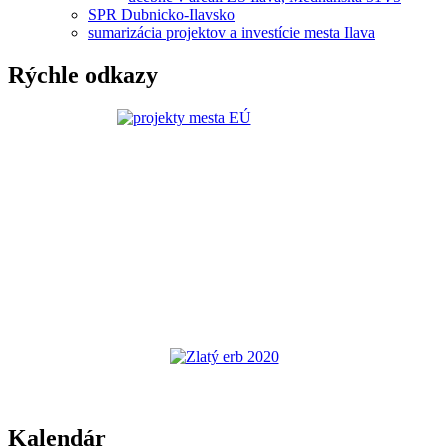
SPR Dubnicko-Ilavsko
sumarizácia projektov a investície mesta Ilava
Rýchle odkazy
Kalendár