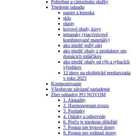
Pohrebné a cintorínske služby
Triedenie odpadu
papier a lepenka
sklo
plasty
kovové obaly, kovy
tetrapaky (viacvrstvové
kombinované materiály)
ako triediť jedlý olej
ako triediť obaly z produktov pre
domácich miláčikov
ako triediť obaly od rýb a rybacích
výrobkov
12 tipov na ekoligické predsavzatia
v roku 2025
Kompostovanie
Všeobecne záväzné nariadenie
Zber odpadov PO NOVOM
1. Aktuality
2. Harmonogram zvozu
3. Poplatky
4. Otázky a odpovede
6. Prečo je triedenie dôležité
7. Postup pre bytové domy
8. Postup pre rodinné domy