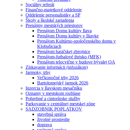
Sociálny referát
Finančno-majetkové oddelenie
Oddelenie personalistiky a SP
Školy a školské zariadenia
Prenájmy mestských priestorov
Prenájom Domu kultúry Ilava
Prenájom Domu kultúry v Iliavke
Prenájom Kultúrno-spoločenského domu v
Klobušiciach
Prenájom hasičskej zbrojnice
Prenájom-futbalové ihrisko (MFK)
Prenájom telocvične v budove bývalej OA
Získavanie informácii (infozákon)
Jarmoky, trhy
Veľkonočné trhy 2026
Bartolomejský jarmok 2026
Inzercia v Ilavskom mesačníku
Oznamy v mestskom rozhlase
Pohrebné a cintorínske služby
Parkovanie v centrálnej mestskej zóne
SADZOBNIK POPLATKOV
stavebná správa
životné prostredie
doprava
vnútorná správa