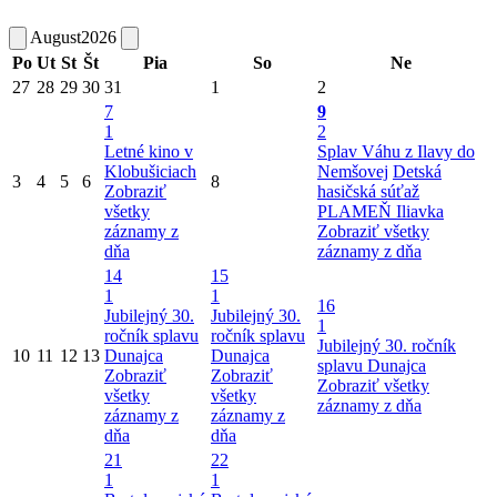
August
2026
Po
Ut
St
Št
Pia
So
Ne
27
28
29
30
31
1
2
7
9
1
2
Letné kino v
Splav Váhu z Ilavy do
Klobušiciach
Nemšovej
Detská
3
4
5
6
8
Zobraziť
hasičská súťaž
všetky
PLAMEŇ Iliavka
záznamy z
Zobraziť všetky
dňa
záznamy z dňa
14
15
1
1
16
Jubilejný 30.
Jubilejný 30.
1
ročník splavu
ročník splavu
Jubilejný 30. ročník
10
11
12
13
Dunajca
Dunajca
splavu Dunajca
Zobraziť
Zobraziť
Zobraziť všetky
všetky
všetky
záznamy z dňa
záznamy z
záznamy z
dňa
dňa
21
22
1
1