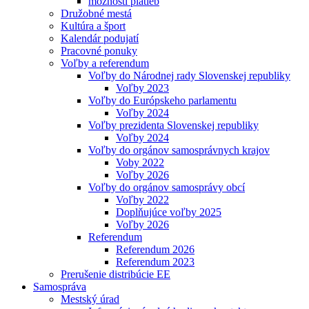
možnosti platieb
Družobné mestá
Kultúra a šport
Kalendár podujatí
Pracovné ponuky
Voľby a referendum
Voľby do Národnej rady Slovenskej republiky
Voľby 2023
Voľby do Európskeho parlamentu
Voľby 2024
Voľby prezidenta Slovenskej republiky
Voľby 2024
Voľby do orgánov samosprávnych krajov
Voby 2022
Voľby 2026
Voľby do orgánov samosprávy obcí
Voľby 2022
Doplňujúce voľby 2025
Voľby 2026
Referendum
Referendum 2026
Referendum 2023
Prerušenie distribúcie EE
Samospráva
Mestský úrad