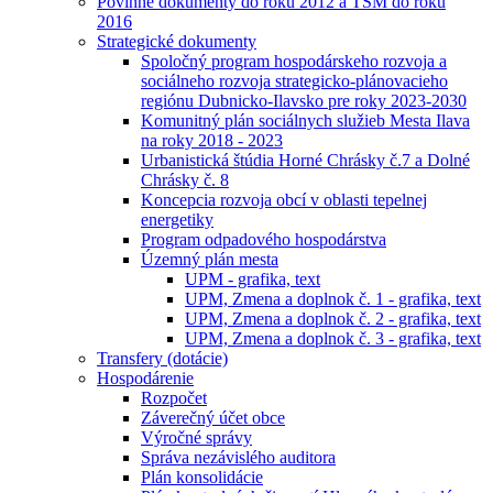
Povinné dokumenty do roku 2012 a TSM do roku
2016
Strategické dokumenty
Spoločný program hospodárskeho rozvoja a
sociálneho rozvoja strategicko-plánovacieho
regiónu Dubnicko-Ilavsko pre roky 2023-2030
Komunitný plán sociálnych služieb Mesta Ilava
na roky 2018 - 2023
Urbanistická štúdia Horné Chrásky č.7 a Dolné
Chrásky č. 8
Koncepcia rozvoja obcí v oblasti tepelnej
energetiky
Program odpadového hospodárstva
Územný plán mesta
UPM - grafika, text
UPM, Zmena a doplnok č. 1 - grafika, text
UPM, Zmena a doplnok č. 2 - grafika, text
UPM, Zmena a doplnok č. 3 - grafika, text
Transfery (dotácie)
Hospodárenie
Rozpočet
Záverečný účet obce
Výročné správy
Správa nezávislého auditora
Plán konsolidácie