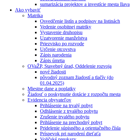
sumarizácia projektov a investície mesta Ilava
Ako vybaviť
Matrika
Osvedčenie listín a podpisov na listinách
Vedenie osobitnej matriky
Vystavenie druhopisu
Uzatvorenie manželstva
Priezvisko po rozvode
Určenie otcovstva
Zápis narodenia
Zápis úmrtia
OVaŽP, Stavebný úrad, Oddelenie rozvoja
nové žiadosti
pôvodný zoznam žiadostí a tlačív (do
01.04.2025)
Miestne dane a poplatky
Žiadosť o poskytnutie dotácie z rozpočtu mesta
Evidencia obyvateľov
Prihlásenie na trvalý pobyt
Odhlásenie z trvalého pobytu
Zrušenie trvalého pobytu
Prihlásenie na prechodný pobyt
Pridelenie súpisného a orientačného čísla
Príspevok pri narodení dieťaťa
Voličské preukazy