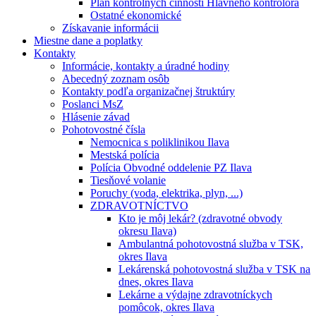
Plán kontrolných činností Hlavného kontrolóra
Ostatné ekonomické
Získavanie informácii
Miestne dane a poplatky
Kontakty
Informácie, kontakty a úradné hodiny
Abecedný zoznam osôb
Kontakty podľa organizačnej štruktúry
Poslanci MsZ
Hlásenie závad
Pohotovostné čísla
Nemocnica s poliklinikou Ilava
Mestská polícia
Polícia Obvodné oddelenie PZ Ilava
Tiesňové volanie
Poruchy (voda, elektrika, plyn, ...)
ZDRAVOTNÍCTVO
Kto je môj lekár? (zdravotné obvody
okresu Ilava)
Ambulantná pohotovostná služba v TSK,
okres Ilava
Lekárenská pohotovostná služba v TSK na
dnes, okres Ilava
Lekárne a výdajne zdravotníckych
pomôcok, okres Ilava