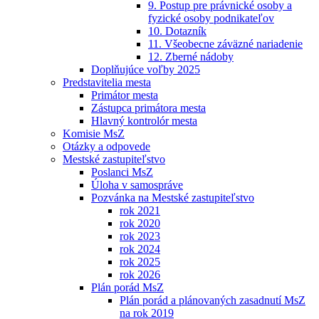
9. Postup pre právnické osoby a
fyzické osoby podnikateľov
10. Dotazník
11. Všeobecne záväzné nariadenie
12. Zberné nádoby
Doplňujúce voľby 2025
Predstavitelia mesta
Primátor mesta
Zástupca primátora mesta
Hlavný kontrolór mesta
Komisie MsZ
Otázky a odpovede
Mestské zastupiteľstvo
Poslanci MsZ
Úloha v samospráve
Pozvánka na Mestské zastupiteľstvo
rok 2021
rok 2020
rok 2023
rok 2024
rok 2025
rok 2026
Plán porád MsZ
Plán porád a plánovaných zasadnutí MsZ
na rok 2019