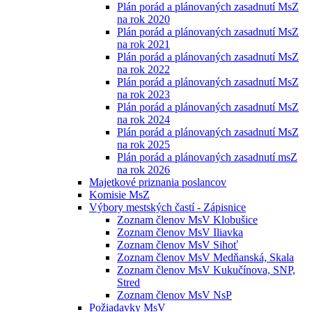
Plán porád a plánovaných zasadnutí MsZ
na rok 2020
Plán porád a plánovaných zasadnutí MsZ
na rok 2021
Plán porád a plánovaných zasadnutí MsZ
na rok 2022
Plán porád a plánovaných zasadnutí MsZ
na rok 2023
Plán porád a plánovaných zasadnutí MsZ
na rok 2024
Plán porád a plánovaných zasadnutí MsZ
na rok 2025
Plán porád a plánovaných zasadnutí msZ
na rok 2026
Majetkové priznania poslancov
Komisie MsZ
Výbory mestských častí - Zápisnice
Zoznam členov MsV Klobušice
Zoznam členov MsV Iliavka
Zoznam členov MsV Sihoť
Zoznam členov MsV Medňanská, Skala
Zoznam členov MsV Kukučínova, SNP,
Stred
Zoznam členov MsV NsP
Požiadavky MsV