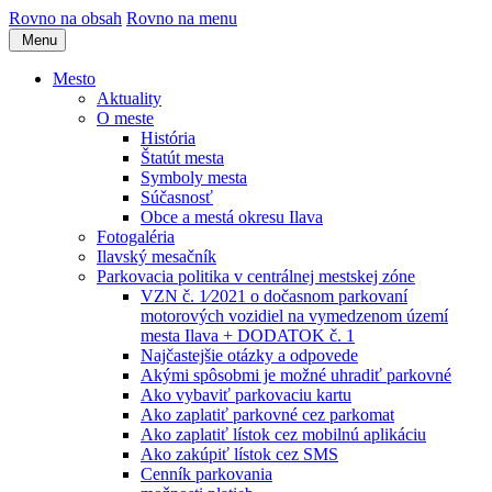
Rovno na obsah
Rovno na menu
Menu
Mesto
Aktuality
O meste
História
Štatút mesta
Symboly mesta
Súčasnosť
Obce a mestá okresu Ilava
Fotogaléria
Ilavský mesačník
Parkovacia politika v centrálnej mestskej zóne
VZN č. 1⁄2021 o dočasnom parkovaní
motorových vozidiel na vymedzenom území
mesta Ilava + DODATOK č. 1
Najčastejšie otázky a odpovede
Akými spôsobmi je možné uhradiť parkovné
Ako vybaviť parkovaciu kartu
Ako zaplatiť parkovné cez parkomat
Ako zaplatiť lístok cez mobilnú aplikáciu
Ako zakúpiť lístok cez SMS
Cenník parkovania