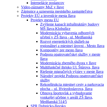
Interpelácie poslancov
Video-záznamy MsZ v Ilave
Zápisnice a uznesenia mestského zastupiteľstva
Projekty EÚ a investície mesta Ilava
Projekty mesta EU
Zvýšenie kapacít infraštruktúry budovy
MŠ Ilava-Klobušice
Modernizácia vybavenia odborných
učební v ZŠ Ilava - ul. Medňanská
Rozvoj energetických služieb na
regionálnej a miestnej úrovni - Mesto Ilava
Kompostéry pre mesto Ilava
Podpora opatrovateľskej služby v meste
Ilava
Modernizácia zberného dvora v Ilave
Multifunkčné ihrisko Ul. Štúrova, Ilava
Riešenie migračných výziev v meste Ilava
Národný projekt Podpora opatrovateľskej
služby
Rekonštrukcia miestnej cesty a parkovacia
plocha – ul. Hviezdoslavova, Ilava
Obnova športovísk a vybudovanie
vonkajšej učebne v areáli ZŠ Ilava,
Medňanská 514⁄5
SPR Dubnicko-Ilavsko