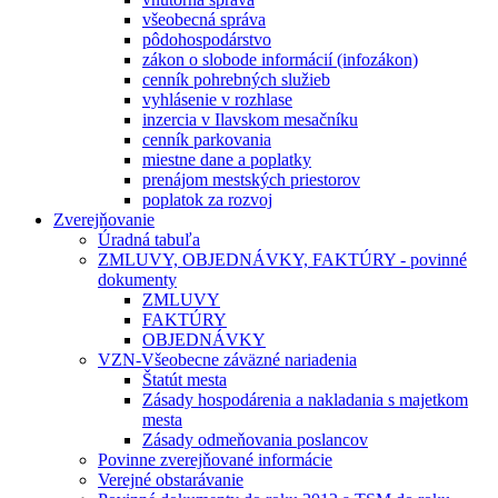
všeobecná správa
pôdohospodárstvo
zákon o slobode informácií (infozákon)
cenník pohrebných služieb
vyhlásenie v rozhlase
inzercia v Ilavskom mesačníku
cenník parkovania
miestne dane a poplatky
prenájom mestských priestorov
poplatok za rozvoj
Zverejňovanie
Úradná tabuľa
ZMLUVY, OBJEDNÁVKY, FAKTÚRY - povinné
dokumenty
ZMLUVY
FAKTÚRY
OBJEDNÁVKY
VZN-Všeobecne záväzné nariadenia
Štatút mesta
Zásady hospodárenia a nakladania s majetkom
mesta
Zásady odmeňovania poslancov
Povinne zverejňované informácie
Verejné obstarávanie