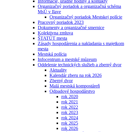
Informácie, úradné hodiny a kontakty
Organizačný poriadok a organizačná schéma
MsÚ v Ilave
Organizačný poriadok Mestskej polície
Pracovný poriadok 2023
Dokumenty a organizačné smernice
Kolektivna zmluva
ŠTATÚT mesta
Zásady hospodárenia a nakladania s majetkom
mesta
Mestská polícia
Infocentrum a mestské múzeum
Oddelenie technických služieb a zberný dvor
Aktuality
Kalendár zberu na rok 2026
Zberný dvor
Malá mestská kompostáreň
Odpadové hospodárstvo
rok 2020
rok 2021
rok 2022
rok 2023
rok 2024
rok 2025
rok 2026