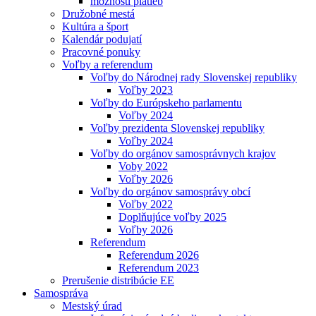
možnosti platieb
Družobné mestá
Kultúra a šport
Kalendár podujatí
Pracovné ponuky
Voľby a referendum
Voľby do Národnej rady Slovenskej republiky
Voľby 2023
Voľby do Európskeho parlamentu
Voľby 2024
Voľby prezidenta Slovenskej republiky
Voľby 2024
Voľby do orgánov samosprávnych krajov
Voby 2022
Voľby 2026
Voľby do orgánov samosprávy obcí
Voľby 2022
Doplňujúce voľby 2025
Voľby 2026
Referendum
Referendum 2026
Referendum 2023
Prerušenie distribúcie EE
Samospráva
Mestský úrad