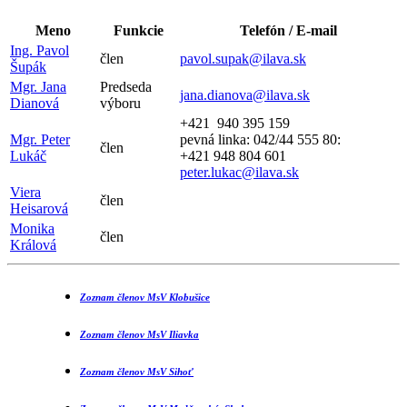
Meno
Funkcie
Telefón / E-mail
Ing. Pavol
člen
pavol.supak@ilava.sk
Šupák
Mgr. Jana
Predseda
jana.dianova@ilava.sk
Dianová
výboru
+421 940 395 159
Mgr. Peter
pevná linka: 042/44 555 80:
člen
Lukáč
+421 948 804 601
peter.lukac@ilava.sk
Viera
člen
Heisarová
Monika
člen
Králová
Zoznam členov MsV Klobušice
Zoznam členov MsV Iliavka
Zoznam členov MsV Sihoť