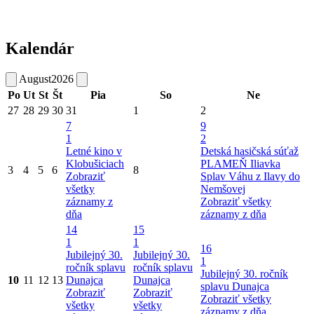
Kalendár
August
2026
Po
Ut
St
Št
Pia
So
Ne
27
28
29
30
31
1
2
7
9
1
2
Letné kino v
Detská hasičská súťaž
Klobušiciach
PLAMEŇ Iliavka
3
4
5
6
8
Zobraziť
Splav Váhu z Ilavy do
všetky
Nemšovej
záznamy z
Zobraziť všetky
dňa
záznamy z dňa
14
15
1
1
16
Jubilejný 30.
Jubilejný 30.
1
ročník splavu
ročník splavu
Jubilejný 30. ročník
10
11
12
13
Dunajca
Dunajca
splavu Dunajca
Zobraziť
Zobraziť
Zobraziť všetky
všetky
všetky
záznamy z dňa