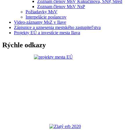
Zoznam členov MsV Kukučínova, SNP, Stred
Zoznam členov MsV NsP
Požiadavky MsV
Interpelácie poslancov
Video-záznamy MsZ v Ilave
Zápisnice a uznesenia mestského zastupiteľstva
Projekty EÚ a investície mesta Ilava
Rýchle odkazy