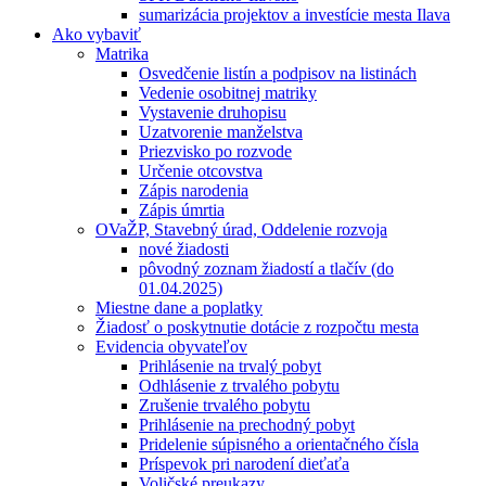
sumarizácia projektov a investície mesta Ilava
Ako vybaviť
Matrika
Osvedčenie listín a podpisov na listinách
Vedenie osobitnej matriky
Vystavenie druhopisu
Uzatvorenie manželstva
Priezvisko po rozvode
Určenie otcovstva
Zápis narodenia
Zápis úmrtia
OVaŽP, Stavebný úrad, Oddelenie rozvoja
nové žiadosti
pôvodný zoznam žiadostí a tlačív (do
01.04.2025)
Miestne dane a poplatky
Žiadosť o poskytnutie dotácie z rozpočtu mesta
Evidencia obyvateľov
Prihlásenie na trvalý pobyt
Odhlásenie z trvalého pobytu
Zrušenie trvalého pobytu
Prihlásenie na prechodný pobyt
Pridelenie súpisného a orientačného čísla
Príspevok pri narodení dieťaťa
Voličské preukazy