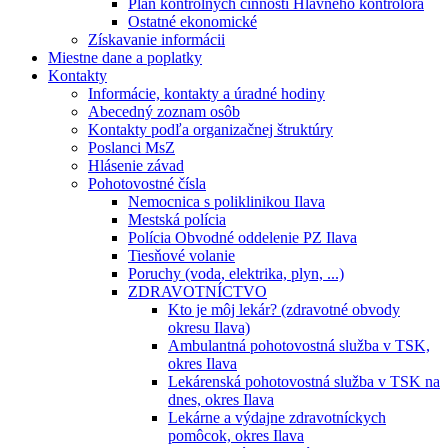
Plán kontrolných činností Hlavného kontrolóra
Ostatné ekonomické
Získavanie informácii
Miestne dane a poplatky
Kontakty
Informácie, kontakty a úradné hodiny
Abecedný zoznam osôb
Kontakty podľa organizačnej štruktúry
Poslanci MsZ
Hlásenie závad
Pohotovostné čísla
Nemocnica s poliklinikou Ilava
Mestská polícia
Polícia Obvodné oddelenie PZ Ilava
Tiesňové volanie
Poruchy (voda, elektrika, plyn, ...)
ZDRAVOTNÍCTVO
Kto je môj lekár? (zdravotné obvody
okresu Ilava)
Ambulantná pohotovostná služba v TSK,
okres Ilava
Lekárenská pohotovostná služba v TSK na
dnes, okres Ilava
Lekárne a výdajne zdravotníckych
pomôcok, okres Ilava