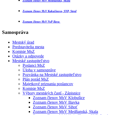
Zoznam členov MsV Medňanská, Skala
Zoznam členov MsV Kukučínova, SNP, Stred
Zoznam členov MsV NsP Ilava
Samospráva
Mestský úrad
Predstavitelia mesta
Komisie MsZ
Otázky a odpovede
Mestské zastupiteľstvo
Poslanci MsZ
Úloha v samospráve
Pozvánka na Mestské zastupiteľstvo
Plán porád MsZ
Majetkové priznania poslancov
Komisie MsZ
Výbory mestských častí - Zápisnice
Zoznam členov MsV Klobušice
Zoznam členov MsV Iliavka
Zoznam členov MsV Sihoť
Zoznam členov MsV Medňanská, Skala