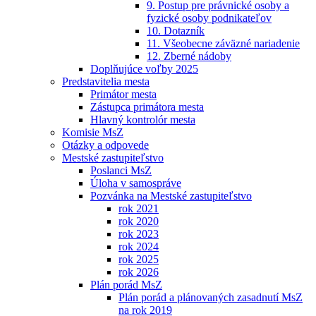
9. Postup pre právnické osoby a
fyzické osoby podnikateľov
10. Dotazník
11. Všeobecne záväzné nariadenie
12. Zberné nádoby
Doplňujúce voľby 2025
Predstavitelia mesta
Primátor mesta
Zástupca primátora mesta
Hlavný kontrolór mesta
Komisie MsZ
Otázky a odpovede
Mestské zastupiteľstvo
Poslanci MsZ
Úloha v samospráve
Pozvánka na Mestské zastupiteľstvo
rok 2021
rok 2020
rok 2023
rok 2024
rok 2025
rok 2026
Plán porád MsZ
Plán porád a plánovaných zasadnutí MsZ
na rok 2019