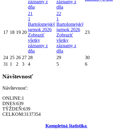
záznamy z
záznamy z
dňa
dňa
21
22
1
1
Bartolomejský
Bartolomejský
jarmok 2026
jarmok 2026
17
18
19
20
23
Zobraziť
Zobraziť
všetky
všetky
záznamy z
záznamy z
dňa
dňa
24
25
26
27
28
29
30
31
1
2
3
4
5
6
Návštevnosť
Návštevnosť:
ONLINE:
1
DNES:
639
TÝŽDEŇ:
639
CELKOM:
3137354
Kompletná štatistika