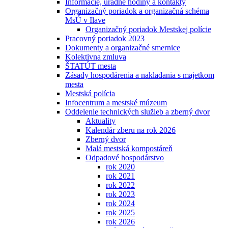
Informácie, úradné hodiny a kontakty
Organizačný poriadok a organizačná schéma
MsÚ v Ilave
Organizačný poriadok Mestskej polície
Pracovný poriadok 2023
Dokumenty a organizačné smernice
Kolektivna zmluva
ŠTATÚT mesta
Zásady hospodárenia a nakladania s majetkom
mesta
Mestská polícia
Infocentrum a mestské múzeum
Oddelenie technických služieb a zberný dvor
Aktuality
Kalendár zberu na rok 2026
Zberný dvor
Malá mestská kompostáreň
Odpadové hospodárstvo
rok 2020
rok 2021
rok 2022
rok 2023
rok 2024
rok 2025
rok 2026