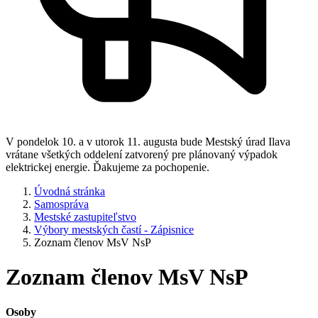
V pondelok 10. a v utorok 11. augusta bude Mestský úrad Ilava
vrátane všetkých oddelení zatvorený pre plánovaný výpadok
elektrickej energie. Ďakujeme za pochopenie.
Úvodná stránka
Samospráva
Mestské zastupiteľstvo
Výbory mestských častí - Zápisnice
Zoznam členov MsV NsP
Zoznam členov MsV NsP
Osoby