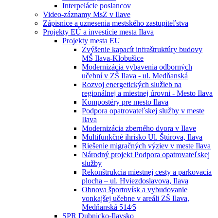
Interpelácie poslancov
Video-záznamy MsZ v Ilave
Zápisnice a uznesenia mestského zastupiteľstva
Projekty EÚ a investície mesta Ilava
Projekty mesta EU
Zvýšenie kapacít infraštruktúry budovy
MŠ Ilava-Klobušice
Modernizácia vybavenia odborných
učební v ZŠ Ilava - ul. Medňanská
Rozvoj energetických služieb na
regionálnej a miestnej úrovni - Mesto Ilava
Kompostéry pre mesto Ilava
Podpora opatrovateľskej služby v meste
Ilava
Modernizácia zberného dvora v Ilave
Multifunkčné ihrisko Ul. Štúrova, Ilava
Riešenie migračných výziev v meste Ilava
Národný projekt Podpora opatrovateľskej
služby
Rekonštrukcia miestnej cesty a parkovacia
plocha – ul. Hviezdoslavova, Ilava
Obnova športovísk a vybudovanie
vonkajšej učebne v areáli ZŠ Ilava,
Medňanská 514⁄5
SPR Dubnicko-Ilavsko