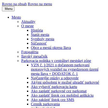
Rovno na obsah
Rovno na menu
Menu
Mesto
Aktuality
O meste
História
Štatút mesta
Symboly mesta
Súčasnosť
Obce a mestá okresu Ilava
Fotogaléria
Ilavský mesačník
Parkovacia politika v centrálnej mestskej zóne
VZN č. 1⁄2021 o dočasnom parkovaní
motorových vozidiel na vymedzenom území
mesta Ilava + DODATOK č. 1
Najčastejšie otázky a odpovede
Akými spôsobmi je možné uhradiť parkovné
Ako vybaviť parkovaciu kartu
Ako zaplatiť parkovné cez parkomat
Ako zaplatiť lístok cez mobilnú aplikáciu
Ako zakúpiť lístok cez SMS
Cenník parkovania