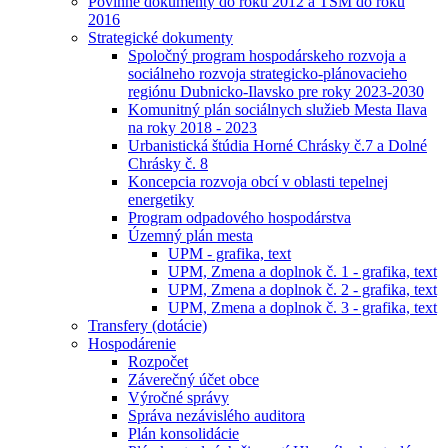
Povinné dokumenty do roku 2012 a TSM do roku
2016
Strategické dokumenty
Spoločný program hospodárskeho rozvoja a
sociálneho rozvoja strategicko-plánovacieho
regiónu Dubnicko-Ilavsko pre roky 2023-2030
Komunitný plán sociálnych služieb Mesta Ilava
na roky 2018 - 2023
Urbanistická štúdia Horné Chrásky č.7 a Dolné
Chrásky č. 8
Koncepcia rozvoja obcí v oblasti tepelnej
energetiky
Program odpadového hospodárstva
Územný plán mesta
UPM - grafika, text
UPM, Zmena a doplnok č. 1 - grafika, text
UPM, Zmena a doplnok č. 2 - grafika, text
UPM, Zmena a doplnok č. 3 - grafika, text
Transfery (dotácie)
Hospodárenie
Rozpočet
Záverečný účet obce
Výročné správy
Správa nezávislého auditora
Plán konsolidácie