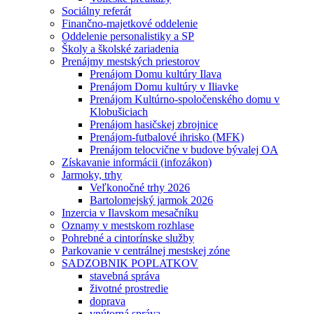
Sociálny referát
Finančno-majetkové oddelenie
Oddelenie personalistiky a SP
Školy a školské zariadenia
Prenájmy mestských priestorov
Prenájom Domu kultúry Ilava
Prenájom Domu kultúry v Iliavke
Prenájom Kultúrno-spoločenského domu v
Klobušiciach
Prenájom hasičskej zbrojnice
Prenájom-futbalové ihrisko (MFK)
Prenájom telocvične v budove bývalej OA
Získavanie informácii (infozákon)
Jarmoky, trhy
Veľkonočné trhy 2026
Bartolomejský jarmok 2026
Inzercia v Ilavskom mesačníku
Oznamy v mestskom rozhlase
Pohrebné a cintorínske služby
Parkovanie v centrálnej mestskej zóne
SADZOBNIK POPLATKOV
stavebná správa
životné prostredie
doprava
vnútorná správa