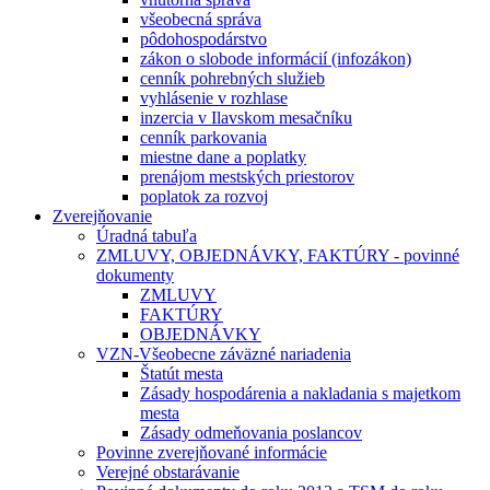
všeobecná správa
pôdohospodárstvo
zákon o slobode informácií (infozákon)
cenník pohrebných služieb
vyhlásenie v rozhlase
inzercia v Ilavskom mesačníku
cenník parkovania
miestne dane a poplatky
prenájom mestských priestorov
poplatok za rozvoj
Zverejňovanie
Úradná tabuľa
ZMLUVY, OBJEDNÁVKY, FAKTÚRY - povinné
dokumenty
ZMLUVY
FAKTÚRY
OBJEDNÁVKY
VZN-Všeobecne záväzné nariadenia
Štatút mesta
Zásady hospodárenia a nakladania s majetkom
mesta
Zásady odmeňovania poslancov
Povinne zverejňované informácie
Verejné obstarávanie