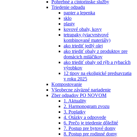
Pohrebné a cintorínske služby
Triedenie odpadu
papier a lepenka
sklo
plasty
kovové obaly, kovy
tetrapaky (viacvrstvové
kombinované materiály)
ako triediť jedlý olej
ako triediť obaly z produktov pre
domácich miláčikov
ako triediť obaly od rýb a rybacích
výrobkov
12 tipov na ekoligické predsavzatia
v roku 2025
Kompostovanie
Všeobecne záväzné nariadenie
Zber odpadov PO NOVOM
1. Aktuality
2. Harmonogram zvozu
3. Poplatky
4. Otázky a odpovede
6. Prečo je triedenie dôležité
7. Postup pre bytové domy
8. Postup pre rodinné domy