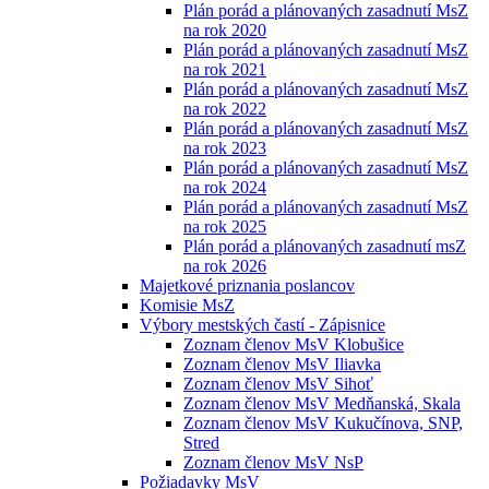
Plán porád a plánovaných zasadnutí MsZ
na rok 2020
Plán porád a plánovaných zasadnutí MsZ
na rok 2021
Plán porád a plánovaných zasadnutí MsZ
na rok 2022
Plán porád a plánovaných zasadnutí MsZ
na rok 2023
Plán porád a plánovaných zasadnutí MsZ
na rok 2024
Plán porád a plánovaných zasadnutí MsZ
na rok 2025
Plán porád a plánovaných zasadnutí msZ
na rok 2026
Majetkové priznania poslancov
Komisie MsZ
Výbory mestských častí - Zápisnice
Zoznam členov MsV Klobušice
Zoznam členov MsV Iliavka
Zoznam členov MsV Sihoť
Zoznam členov MsV Medňanská, Skala
Zoznam členov MsV Kukučínova, SNP,
Stred
Zoznam členov MsV NsP
Požiadavky MsV