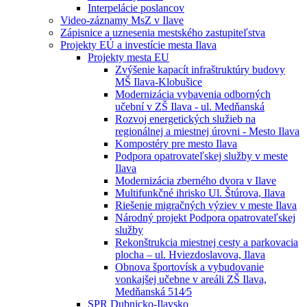
Interpelácie poslancov
Video-záznamy MsZ v Ilave
Zápisnice a uznesenia mestského zastupiteľstva
Projekty EÚ a investície mesta Ilava
Projekty mesta EU
Zvýšenie kapacít infraštruktúry budovy
MŠ Ilava-Klobušice
Modernizácia vybavenia odborných
učební v ZŠ Ilava - ul. Medňanská
Rozvoj energetických služieb na
regionálnej a miestnej úrovni - Mesto Ilava
Kompostéry pre mesto Ilava
Podpora opatrovateľskej služby v meste
Ilava
Modernizácia zberného dvora v Ilave
Multifunkčné ihrisko Ul. Štúrova, Ilava
Riešenie migračných výziev v meste Ilava
Národný projekt Podpora opatrovateľskej
služby
Rekonštrukcia miestnej cesty a parkovacia
plocha – ul. Hviezdoslavova, Ilava
Obnova športovísk a vybudovanie
vonkajšej učebne v areáli ZŠ Ilava,
Medňanská 514⁄5
SPR Dubnicko-Ilavsko