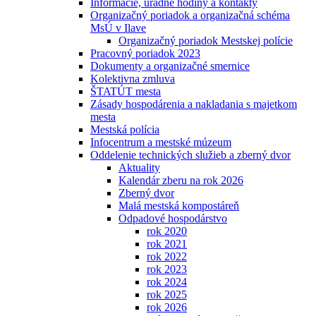
Informácie, úradné hodiny a kontakty
Organizačný poriadok a organizačná schéma
MsÚ v Ilave
Organizačný poriadok Mestskej polície
Pracovný poriadok 2023
Dokumenty a organizačné smernice
Kolektivna zmluva
ŠTATÚT mesta
Zásady hospodárenia a nakladania s majetkom
mesta
Mestská polícia
Infocentrum a mestské múzeum
Oddelenie technických služieb a zberný dvor
Aktuality
Kalendár zberu na rok 2026
Zberný dvor
Malá mestská kompostáreň
Odpadové hospodárstvo
rok 2020
rok 2021
rok 2022
rok 2023
rok 2024
rok 2025
rok 2026