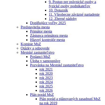
9. Postup pre právnické osoby a
fyzické osoby podnikateľov
10. Dotazník
11. Všeobecne záväzné nariadenie
12. Zberné nádoby
Doplňujúce voľby 2025
Predstavitelia mesta
Primátor mesta
Zástupca primátora mesta
Hlavný kontrolór mesta
Komisie MsZ
Otázky a odpovede
Mestské zastupiteľstvo
Poslanci MsZ
Úloha v samospráve
Pozvánka na Mestské zastupiteľstvo
rok 2021
rok 2020
rok 2023
rok 2024
rok 2025
rok 2026
Plán porád MsZ
Plán porád a plánovaných zasadnutí MsZ
na rok 2019