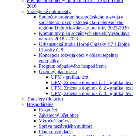
Povinné dokumenty do roku 2012 a TSM do roku
2016
Strategické dokumenty
Spoločný program hospodárskeho rozvoja a
sociálneho rozvoja strategicko-plánovacieho
regiónu Dubnicko-Ilavsko pre roky 2023-2030
Komunitný plán sociálnych služieb Mesta Ilava
na roky 2018 - 2023
Urbanistická štúdia Horné Chrásky č.7 a Dolné
Chrásky č. 8
Koncepcia rozvoja obcí v oblasti tepelnej
energetiky
Program odpadového hospodárstva
Územný plán mesta
UPM - grafika, text
UPM, Zmena a doplnok č. 1 - grafika, text
UPM, Zmena a doplnok č. 2 - grafika, text
UPM, Zmena a doplnok č. 3 - grafika, text
Transfery (dotácie)
Hospodárenie
Rozpočet
Záverečný účet obce
Výročné správy
Správa nezávislého auditora
Plán konsolidácie