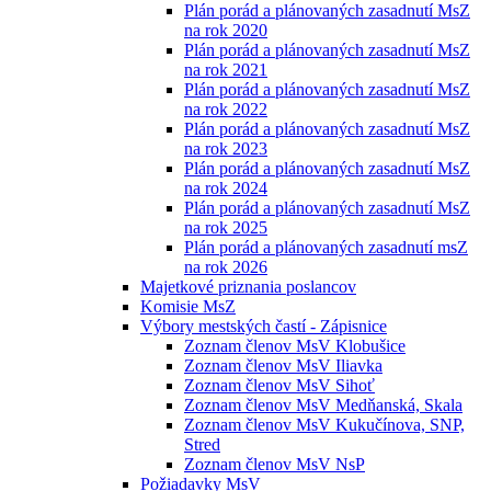
Plán porád a plánovaných zasadnutí MsZ
na rok 2020
Plán porád a plánovaných zasadnutí MsZ
na rok 2021
Plán porád a plánovaných zasadnutí MsZ
na rok 2022
Plán porád a plánovaných zasadnutí MsZ
na rok 2023
Plán porád a plánovaných zasadnutí MsZ
na rok 2024
Plán porád a plánovaných zasadnutí MsZ
na rok 2025
Plán porád a plánovaných zasadnutí msZ
na rok 2026
Majetkové priznania poslancov
Komisie MsZ
Výbory mestských častí - Zápisnice
Zoznam členov MsV Klobušice
Zoznam členov MsV Iliavka
Zoznam členov MsV Sihoť
Zoznam členov MsV Medňanská, Skala
Zoznam členov MsV Kukučínova, SNP,
Stred
Zoznam členov MsV NsP
Požiadavky MsV