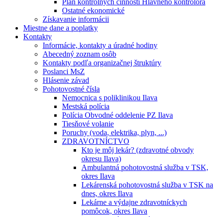
Plán kontrolných činností Hlavného kontrolóra
Ostatné ekonomické
Získavanie informácii
Miestne dane a poplatky
Kontakty
Informácie, kontakty a úradné hodiny
Abecedný zoznam osôb
Kontakty podľa organizačnej štruktúry
Poslanci MsZ
Hlásenie závad
Pohotovostné čísla
Nemocnica s poliklinikou Ilava
Mestská polícia
Polícia Obvodné oddelenie PZ Ilava
Tiesňové volanie
Poruchy (voda, elektrika, plyn, ...)
ZDRAVOTNÍCTVO
Kto je môj lekár? (zdravotné obvody
okresu Ilava)
Ambulantná pohotovostná služba v TSK,
okres Ilava
Lekárenská pohotovostná služba v TSK na
dnes, okres Ilava
Lekárne a výdajne zdravotníckych
pomôcok, okres Ilava