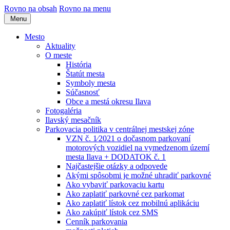
Rovno na obsah
Rovno na menu
Menu
Mesto
Aktuality
O meste
História
Štatút mesta
Symboly mesta
Súčasnosť
Obce a mestá okresu Ilava
Fotogaléria
Ilavský mesačník
Parkovacia politika v centrálnej mestskej zóne
VZN č. 1⁄2021 o dočasnom parkovaní
motorových vozidiel na vymedzenom území
mesta Ilava + DODATOK č. 1
Najčastejšie otázky a odpovede
Akými spôsobmi je možné uhradiť parkovné
Ako vybaviť parkovaciu kartu
Ako zaplatiť parkovné cez parkomat
Ako zaplatiť lístok cez mobilnú aplikáciu
Ako zakúpiť lístok cez SMS
Cenník parkovania