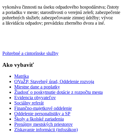
vykonáva činnosti na úseku odpadového hospodárstva; čistoty
a poriadku v meste; starostlivosti o verejnú zeleň; zabezpečenie
pohrebných služieb; zabezpečovanie zimnej údržby; vývoz
a likvidáciu odpadov; prevádzku zberného dvora a iné.
Pohrebné a cintorínske služby
Ako vybaviť
Matrika
OVaŽP, Stavebný úrad, Oddelenie rozvoja
Miestne dane a poplatky
Žiadosť o poskytnutie dotácie z rozpočtu mesta
Evidencia obyvateľov
Sociálny referát
Finančno-majetkové oddelenie
Oddelenie personalistiky a SP
Školy a školské zariadenia
Prenájmy mestských priestorov
Získavanie informácii (infozákon)