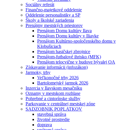
Sociálny referát
Finančno-majetkové oddelenie
Oddelenie personalistiky a SP
Školy a školské zariadenia
Prenájmy mestských priestorov
Prenájom Domu kultúry Ilava
Prenájom Domu kultúry v Iliavke
Prenájom Kultúrno-spoločenského domu v
Klobušiciach
Prenájom hasičskej zbrojnice
Prenájom-futbalové ihrisko (MFK)
Prenájom telocvične v budove bývalej OA
Získavanie informácii (infozákon)
Jarmoky, trhy
Veľkonočné trhy 2026
Bartolomejský jarmok 2026
Inzercia v Ilavskom mesačníku
Oznamy v mestskom rozhlase
Pohrebné a cintorínske služby
Parkovanie v centrálnej mestskej zóne
SADZOBNIK POPLATKOV
stavebná správa
životné prostredie
doprava
vnútorná správa