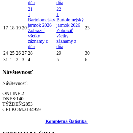
dňa
dňa
21
22
1
1
Bartolomejský
Bartolomejský
jarmok 2026
jarmok 2026
17
18
19
20
23
Zobraziť
Zobraziť
všetky
všetky
záznamy z
záznamy z
dňa
dňa
24
25
26
27
28
29
30
31
1
2
3
4
5
6
Návštevnosť
Návštevnosť:
ONLINE:
2
DNES:
140
TÝŽDEŇ:
2853
CELKOM:
3134959
Kompletná štatistika