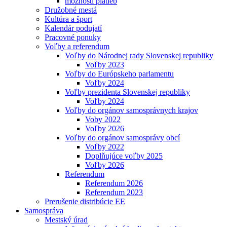
možnosti platieb
Družobné mestá
Kultúra a šport
Kalendár podujatí
Pracovné ponuky
Voľby a referendum
Voľby do Národnej rady Slovenskej republiky
Voľby 2023
Voľby do Európskeho parlamentu
Voľby 2024
Voľby prezidenta Slovenskej republiky
Voľby 2024
Voľby do orgánov samosprávnych krajov
Voby 2022
Voľby 2026
Voľby do orgánov samosprávy obcí
Voľby 2022
Doplňujúce voľby 2025
Voľby 2026
Referendum
Referendum 2026
Referendum 2023
Prerušenie distribúcie EE
Samospráva
Mestský úrad