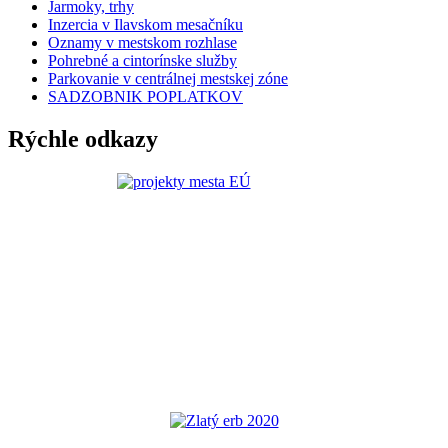
Jarmoky, trhy
Inzercia v Ilavskom mesačníku
Oznamy v mestskom rozhlase
Pohrebné a cintorínske služby
Parkovanie v centrálnej mestskej zóne
SADZOBNIK POPLATKOV
Rýchle odkazy