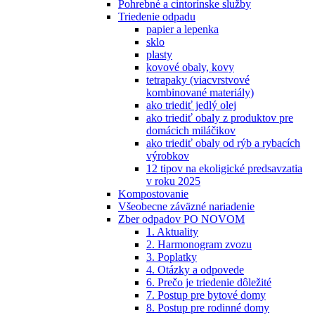
Pohrebné a cintorínske služby
Triedenie odpadu
papier a lepenka
sklo
plasty
kovové obaly, kovy
tetrapaky (viacvrstvové
kombinované materiály)
ako triediť jedlý olej
ako triediť obaly z produktov pre
domácich miláčikov
ako triediť obaly od rýb a rybacích
výrobkov
12 tipov na ekoligické predsavzatia
v roku 2025
Kompostovanie
Všeobecne záväzné nariadenie
Zber odpadov PO NOVOM
1. Aktuality
2. Harmonogram zvozu
3. Poplatky
4. Otázky a odpovede
6. Prečo je triedenie dôležité
7. Postup pre bytové domy
8. Postup pre rodinné domy