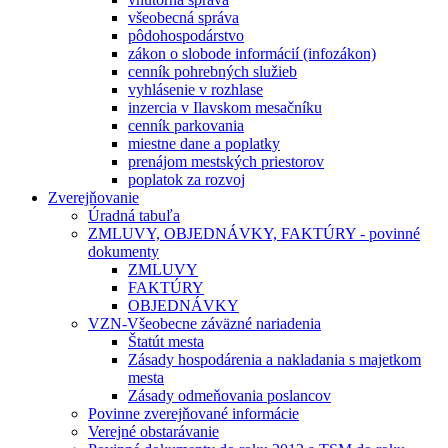
všeobecná správa
pôdohospodárstvo
zákon o slobode informácií (infozákon)
cenník pohrebných služieb
vyhlásenie v rozhlase
inzercia v Ilavskom mesačníku
cenník parkovania
miestne dane a poplatky
prenájom mestských priestorov
poplatok za rozvoj
Zverejňovanie
Úradná tabuľa
ZMLUVY, OBJEDNÁVKY, FAKTÚRY - povinné
dokumenty
ZMLUVY
FAKTÚRY
OBJEDNÁVKY
VZN-Všeobecne záväzné nariadenia
Štatút mesta
Zásady hospodárenia a nakladania s majetkom
mesta
Zásady odmeňovania poslancov
Povinne zverejňované informácie
Verejné obstarávanie