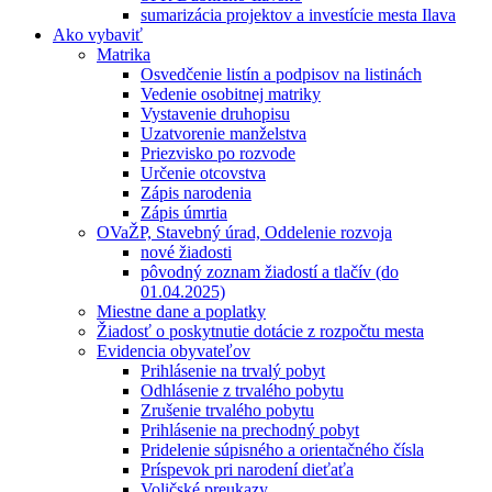
sumarizácia projektov a investície mesta Ilava
Ako vybaviť
Matrika
Osvedčenie listín a podpisov na listinách
Vedenie osobitnej matriky
Vystavenie druhopisu
Uzatvorenie manželstva
Priezvisko po rozvode
Určenie otcovstva
Zápis narodenia
Zápis úmrtia
OVaŽP, Stavebný úrad, Oddelenie rozvoja
nové žiadosti
pôvodný zoznam žiadostí a tlačív (do
01.04.2025)
Miestne dane a poplatky
Žiadosť o poskytnutie dotácie z rozpočtu mesta
Evidencia obyvateľov
Prihlásenie na trvalý pobyt
Odhlásenie z trvalého pobytu
Zrušenie trvalého pobytu
Prihlásenie na prechodný pobyt
Pridelenie súpisného a orientačného čísla
Príspevok pri narodení dieťaťa
Voličské preukazy