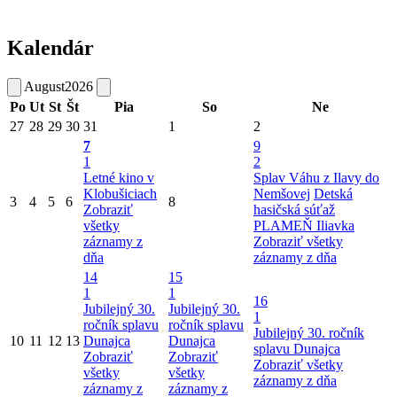
Kalendár
August
2026
Po
Ut
St
Št
Pia
So
Ne
27
28
29
30
31
1
2
7
9
1
2
Letné kino v
Splav Váhu z Ilavy do
Klobušiciach
Nemšovej
Detská
3
4
5
6
8
Zobraziť
hasičská súťaž
všetky
PLAMEŇ Iliavka
záznamy z
Zobraziť všetky
dňa
záznamy z dňa
14
15
1
1
16
Jubilejný 30.
Jubilejný 30.
1
ročník splavu
ročník splavu
Jubilejný 30. ročník
10
11
12
13
Dunajca
Dunajca
splavu Dunajca
Zobraziť
Zobraziť
Zobraziť všetky
všetky
všetky
záznamy z dňa
záznamy z
záznamy z