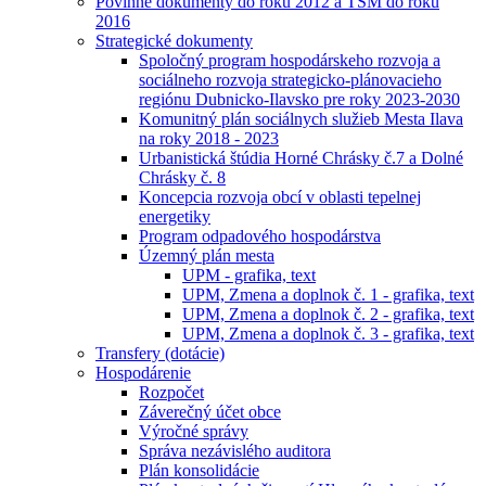
Povinné dokumenty do roku 2012 a TSM do roku
2016
Strategické dokumenty
Spoločný program hospodárskeho rozvoja a
sociálneho rozvoja strategicko-plánovacieho
regiónu Dubnicko-Ilavsko pre roky 2023-2030
Komunitný plán sociálnych služieb Mesta Ilava
na roky 2018 - 2023
Urbanistická štúdia Horné Chrásky č.7 a Dolné
Chrásky č. 8
Koncepcia rozvoja obcí v oblasti tepelnej
energetiky
Program odpadového hospodárstva
Územný plán mesta
UPM - grafika, text
UPM, Zmena a doplnok č. 1 - grafika, text
UPM, Zmena a doplnok č. 2 - grafika, text
UPM, Zmena a doplnok č. 3 - grafika, text
Transfery (dotácie)
Hospodárenie
Rozpočet
Záverečný účet obce
Výročné správy
Správa nezávislého auditora
Plán konsolidácie