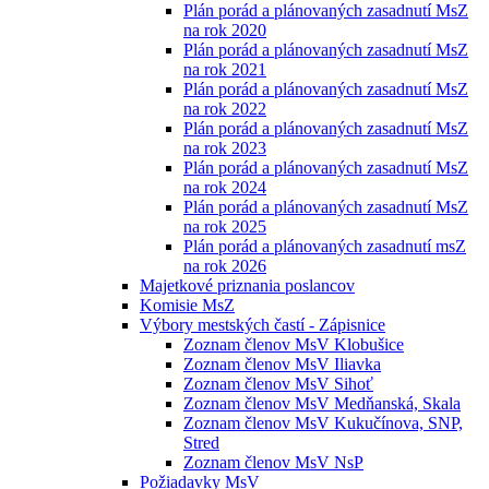
Plán porád a plánovaných zasadnutí MsZ
na rok 2020
Plán porád a plánovaných zasadnutí MsZ
na rok 2021
Plán porád a plánovaných zasadnutí MsZ
na rok 2022
Plán porád a plánovaných zasadnutí MsZ
na rok 2023
Plán porád a plánovaných zasadnutí MsZ
na rok 2024
Plán porád a plánovaných zasadnutí MsZ
na rok 2025
Plán porád a plánovaných zasadnutí msZ
na rok 2026
Majetkové priznania poslancov
Komisie MsZ
Výbory mestských častí - Zápisnice
Zoznam členov MsV Klobušice
Zoznam členov MsV Iliavka
Zoznam členov MsV Sihoť
Zoznam členov MsV Medňanská, Skala
Zoznam členov MsV Kukučínova, SNP,
Stred
Zoznam členov MsV NsP
Požiadavky MsV