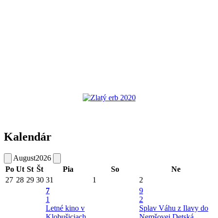
Kalendár
August
2026
Po
Ut
St
Št
Pia
So
Ne
27
28
29
30
31
1
2
7
9
1
2
Letné kino v
Splav Váhu z Ilavy do
Klobušiciach
Nemšovej
Detská