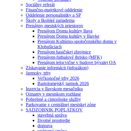
Sociálny referát
Finančno-majetkové oddelenie
Oddelenie personalistiky a SP
Školy a školské zariadenia
Prenájmy mestských priestorov
Prenájom Domu kultúry Ilava
Prenájom Domu kultúry v Iliavke
Prenájom Kultúrno-spoločenského domu v
Klobušiciach
Prenájom hasičskej zbrojnice
Prenájom-futbalové ihrisko (MFK)
Prenájom telocvične v budove bývalej OA
Získavanie informácii (infozákon)
Jarmoky, trhy
Veľkonočné trhy 2026
Bartolomejský jarmok 2026
Inzercia v Ilavskom mesačníku
Oznamy v mestskom rozhlase
Pohrebné a cintorínske služby
Parkovanie v centrálnej mestskej zóne
SADZOBNIK POPLATKOV
stavebná správa
životné prostredie
doprava
vnútorná správa