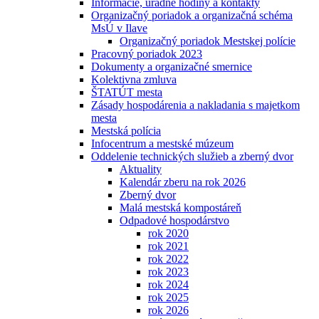
Informácie, úradné hodiny a kontakty
Organizačný poriadok a organizačná schéma
MsÚ v Ilave
Organizačný poriadok Mestskej polície
Pracovný poriadok 2023
Dokumenty a organizačné smernice
Kolektivna zmluva
ŠTATÚT mesta
Zásady hospodárenia a nakladania s majetkom
mesta
Mestská polícia
Infocentrum a mestské múzeum
Oddelenie technických služieb a zberný dvor
Aktuality
Kalendár zberu na rok 2026
Zberný dvor
Malá mestská kompostáreň
Odpadové hospodárstvo
rok 2020
rok 2021
rok 2022
rok 2023
rok 2024
rok 2025
rok 2026