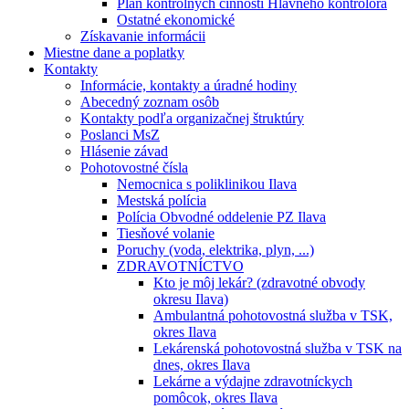
Plán kontrolných činností Hlavného kontrolóra
Ostatné ekonomické
Získavanie informácii
Miestne dane a poplatky
Kontakty
Informácie, kontakty a úradné hodiny
Abecedný zoznam osôb
Kontakty podľa organizačnej štruktúry
Poslanci MsZ
Hlásenie závad
Pohotovostné čísla
Nemocnica s poliklinikou Ilava
Mestská polícia
Polícia Obvodné oddelenie PZ Ilava
Tiesňové volanie
Poruchy (voda, elektrika, plyn, ...)
ZDRAVOTNÍCTVO
Kto je môj lekár? (zdravotné obvody
okresu Ilava)
Ambulantná pohotovostná služba v TSK,
okres Ilava
Lekárenská pohotovostná služba v TSK na
dnes, okres Ilava
Lekárne a výdajne zdravotníckych
pomôcok, okres Ilava