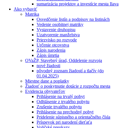
sumarizácia projektov a investície mesta Ilava
Ako vybaviť
Matrika
Osvedčenie listín a podpisov na listinách
Vedenie osobitnej matriky
Vystavenie druhopisu
Uzatvorenie manželstva
Priezvisko po rozvode
Určenie otcovstva
Zápis narodenia
Zápis úmrtia
OVaŽP, Stavebný úrad, Oddelenie rozvoja
nové žiadosti
pôvodný zoznam žiadostí a tlačív (do
01.04.2025)
Miestne dane a poplatky
Žiadosť o poskytnutie dotácie z rozpočtu mesta
Evidencia obyvateľov
Prihlásenie na trvalý pobyt
Odhlásenie z trvalého pobytu
Zrušenie trvalého pobytu
Prihlásenie na prechodný pobyt
Pridelenie súpisného a orientačného čísla
Príspevok pri narodení dieťaťa
Voličské preukazy