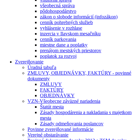
všeobecná správa
pôdohospodárstvo
zákon o slobode informácií (infozákon)
cenník pohrebných služieb
vyhlásenie v rozhlase
inzercia v Ilavskom mesačníku
cenník parkovania
miestne dane a poplatky
prenájom mestských priestorov
poplatok za rozvoj
Zverejňovanie
Úradná tabuľa
ZMLUVY, OBJEDNÁVKY, FAKTÚRY - povinné
dokumenty
ZMLUVY
FAKTÚRY
OBJEDNÁVKY
VZN-Všeobecne záväzné nariadenia
Štatút mesta
Zásady hospodárenia a nakladania s majetkom
mesta
Zásady odmeňovania poslancov
Povinne zverejňované informácie
Verejné obstarávanie