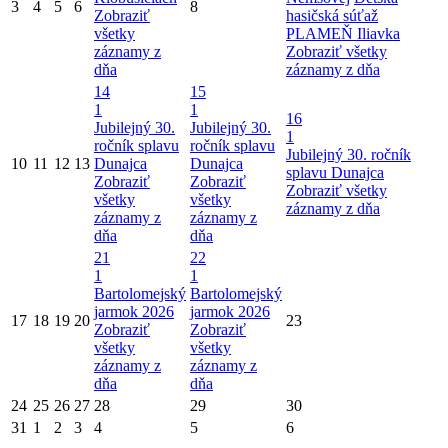
3
4
5
6
8
Zobraziť
hasičská súťaž
všetky
PLAMEŇ Iliavka
záznamy z
Zobraziť všetky
dňa
záznamy z dňa
14
15
1
1
16
Jubilejný 30.
Jubilejný 30.
1
ročník splavu
ročník splavu
Jubilejný 30. ročník
10
11
12
13
Dunajca
Dunajca
splavu Dunajca
Zobraziť
Zobraziť
Zobraziť všetky
všetky
všetky
záznamy z dňa
záznamy z
záznamy z
dňa
dňa
21
22
1
1
Bartolomejský
Bartolomejský
jarmok 2026
jarmok 2026
17
18
19
20
23
Zobraziť
Zobraziť
všetky
všetky
záznamy z
záznamy z
dňa
dňa
24
25
26
27
28
29
30
31
1
2
3
4
5
6