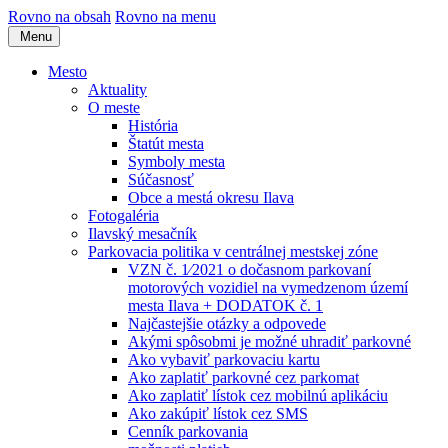
Rovno na obsah
Rovno na menu
Menu
Mesto
Aktuality
O meste
História
Štatút mesta
Symboly mesta
Súčasnosť
Obce a mestá okresu Ilava
Fotogaléria
Ilavský mesačník
Parkovacia politika v centrálnej mestskej zóne
VZN č. 1⁄2021 o dočasnom parkovaní
motorových vozidiel na vymedzenom území
mesta Ilava + DODATOK č. 1
Najčastejšie otázky a odpovede
Akými spôsobmi je možné uhradiť parkovné
Ako vybaviť parkovaciu kartu
Ako zaplatiť parkovné cez parkomat
Ako zaplatiť lístok cez mobilnú aplikáciu
Ako zakúpiť lístok cez SMS
Cenník parkovania