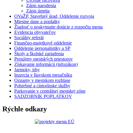
Určenie otcovstva
Zápis narodenia
Zápis úmrtia
OVaŽP, Stavebný úrad, Oddelenie rozvoja
Miestne dane a poplatky
Žiadosť o poskytnutie dotácie z rozpočtu mesta
Evidencia obyvateľov
Sociálny referát
Finančno-majetkové oddelenie
Oddelenie personalistiky a SP
Školy a školské zariadenia
Prenájmy mestských priestorov
Získavanie informácii (infozákon)
Jarmoky, trhy
Inzercia v Ilavskom mesačníku
Oznamy v mestskom rozhlase
Pohrebné a cintorínske služby
Parkovanie v centrálnej mestskej zóne
SADZOBNIK POPLATKOV
Rýchle odkazy