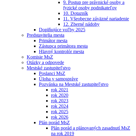
9. Postup pre právnické osoby a
fyzické osoby podnikateľov
10. Dotazník
11. Všeobecne záväzné nariadenie
12. Zberné nádoby
Doplňujúce voľby 2025
Predstavitelia mesta
Primátor mesta
Zástupca primátora mesta
Hlavný kontrolór mesta
Komisie MsZ
Otázky a odpovede
Mestské zastupiteľstvo
Poslanci MsZ
Úloha v samospráve
Pozvánka na Mestské zastupiteľstvo
rok 2021
rok 2020
rok 2023
rok 2024
rok 2025
rok 2026
Plán porád MsZ
Plán porád a plánovaných zasadnutí MsZ
na rok 2019