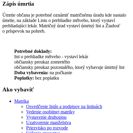
Zápis úmrtia
Úmrtie občana je potrebné oznámiť matričnému úradu kde nastalo
úmrtie, na základe Listu o prehliadke mŕtveho, ktorý vystaví
prehliadajúci lekár. Matričný úrad vystaví úmrtný list a Žiadosť
o príspevok na pohreb.
Potrebné doklady:
list o prehliadke mŕtveho - vystaví lekár
občiansky preukaz zomretého
občiansky preukaz pozostalého, ktorý vybavuje úmrtný list
Doba vybavenia:
na počkanie
Poplatky:
bez poplatku
Ako vybaviť
Matrika
Osvedčenie listín a podpisov na listinách
Vedenie osobitnej matriky
Vystavenie druhopisu
Uzatvorenie manželstva
Priezvisko po rozvode