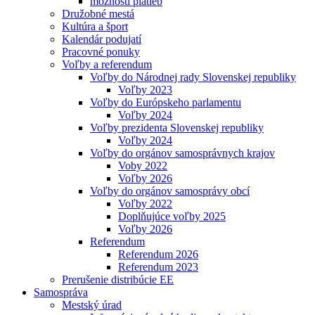
možnosti platieb
Družobné mestá
Kultúra a šport
Kalendár podujatí
Pracovné ponuky
Voľby a referendum
Voľby do Národnej rady Slovenskej republiky
Voľby 2023
Voľby do Európskeho parlamentu
Voľby 2024
Voľby prezidenta Slovenskej republiky
Voľby 2024
Voľby do orgánov samosprávnych krajov
Voby 2022
Voľby 2026
Voľby do orgánov samosprávy obcí
Voľby 2022
Doplňujúce voľby 2025
Voľby 2026
Referendum
Referendum 2026
Referendum 2023
Prerušenie distribúcie EE
Samospráva
Mestský úrad