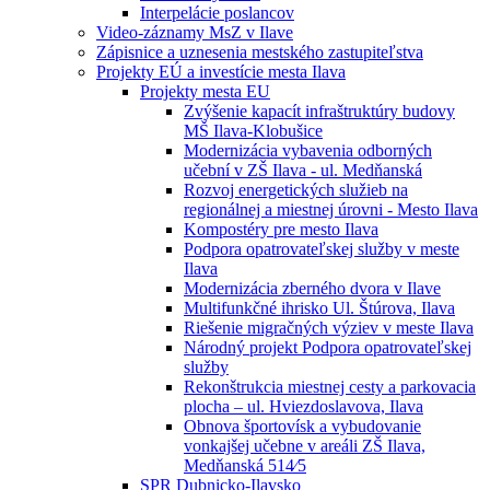
Interpelácie poslancov
Video-záznamy MsZ v Ilave
Zápisnice a uznesenia mestského zastupiteľstva
Projekty EÚ a investície mesta Ilava
Projekty mesta EU
Zvýšenie kapacít infraštruktúry budovy
MŠ Ilava-Klobušice
Modernizácia vybavenia odborných
učební v ZŠ Ilava - ul. Medňanská
Rozvoj energetických služieb na
regionálnej a miestnej úrovni - Mesto Ilava
Kompostéry pre mesto Ilava
Podpora opatrovateľskej služby v meste
Ilava
Modernizácia zberného dvora v Ilave
Multifunkčné ihrisko Ul. Štúrova, Ilava
Riešenie migračných výziev v meste Ilava
Národný projekt Podpora opatrovateľskej
služby
Rekonštrukcia miestnej cesty a parkovacia
plocha – ul. Hviezdoslavova, Ilava
Obnova športovísk a vybudovanie
vonkajšej učebne v areáli ZŠ Ilava,
Medňanská 514⁄5
SPR Dubnicko-Ilavsko