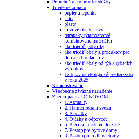
Pohrebné a cintorínske služby
Triedenie odpadu
papier a lepenka
sklo
plasty
kovové obaly, kovy
tetrapaky (viacvrstvové
kombinované materiály)
ako triediť jedlý olej
ako triediť obaly z produktov pre
domácich miláčikov
ako triediť obaly od rýb a rybacích
výrobkov
12 tipov na ekoligické predsavzatia
v roku 2025
Kompostovanie
Všeobecne záväzné nariadenie
Zber odpadov PO NOVOM
1. Aktuality
2. Harmonogram zvozu
3. Poplatky
4. Otázky a odpovede
6. Prečo je triedenie dôležité
7. Postup pre bytové domy
8. Postup pre rodinné domy