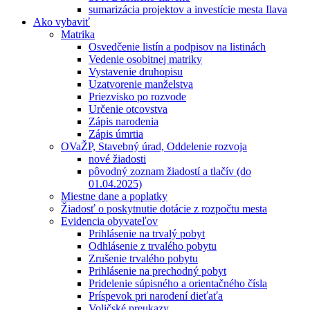
sumarizácia projektov a investície mesta Ilava
Ako vybaviť
Matrika
Osvedčenie listín a podpisov na listinách
Vedenie osobitnej matriky
Vystavenie druhopisu
Uzatvorenie manželstva
Priezvisko po rozvode
Určenie otcovstva
Zápis narodenia
Zápis úmrtia
OVaŽP, Stavebný úrad, Oddelenie rozvoja
nové žiadosti
pôvodný zoznam žiadostí a tlačív (do
01.04.2025)
Miestne dane a poplatky
Žiadosť o poskytnutie dotácie z rozpočtu mesta
Evidencia obyvateľov
Prihlásenie na trvalý pobyt
Odhlásenie z trvalého pobytu
Zrušenie trvalého pobytu
Prihlásenie na prechodný pobyt
Pridelenie súpisného a orientačného čísla
Príspevok pri narodení dieťaťa
Voličské preukazy