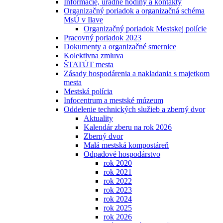
Informácie, úradné hodiny a kontakty
Organizačný poriadok a organizačná schéma
MsÚ v Ilave
Organizačný poriadok Mestskej polície
Pracovný poriadok 2023
Dokumenty a organizačné smernice
Kolektivna zmluva
ŠTATÚT mesta
Zásady hospodárenia a nakladania s majetkom
mesta
Mestská polícia
Infocentrum a mestské múzeum
Oddelenie technických služieb a zberný dvor
Aktuality
Kalendár zberu na rok 2026
Zberný dvor
Malá mestská kompostáreň
Odpadové hospodárstvo
rok 2020
rok 2021
rok 2022
rok 2023
rok 2024
rok 2025
rok 2026