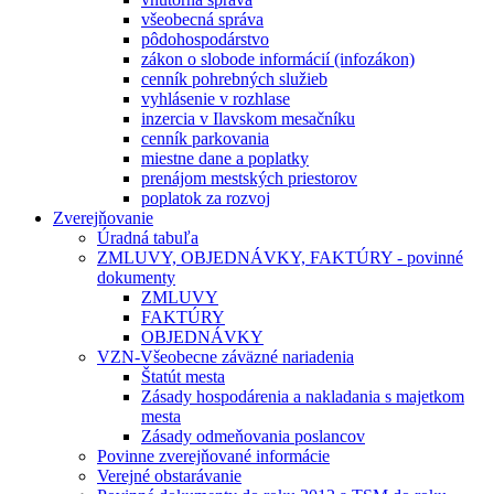
všeobecná správa
pôdohospodárstvo
zákon o slobode informácií (infozákon)
cenník pohrebných služieb
vyhlásenie v rozhlase
inzercia v Ilavskom mesačníku
cenník parkovania
miestne dane a poplatky
prenájom mestských priestorov
poplatok za rozvoj
Zverejňovanie
Úradná tabuľa
ZMLUVY, OBJEDNÁVKY, FAKTÚRY - povinné
dokumenty
ZMLUVY
FAKTÚRY
OBJEDNÁVKY
VZN-Všeobecne záväzné nariadenia
Štatút mesta
Zásady hospodárenia a nakladania s majetkom
mesta
Zásady odmeňovania poslancov
Povinne zverejňované informácie
Verejné obstarávanie