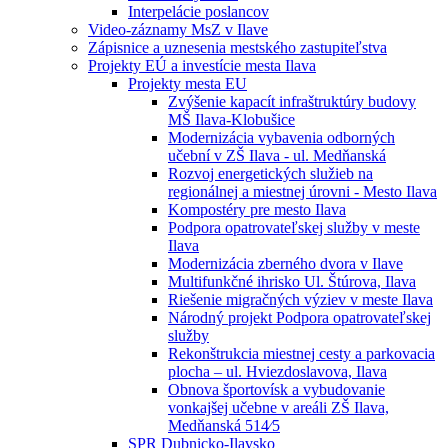
Interpelácie poslancov
Video-záznamy MsZ v Ilave
Zápisnice a uznesenia mestského zastupiteľstva
Projekty EÚ a investície mesta Ilava
Projekty mesta EU
Zvýšenie kapacít infraštruktúry budovy
MŠ Ilava-Klobušice
Modernizácia vybavenia odborných
učební v ZŠ Ilava - ul. Medňanská
Rozvoj energetických služieb na
regionálnej a miestnej úrovni - Mesto Ilava
Kompostéry pre mesto Ilava
Podpora opatrovateľskej služby v meste
Ilava
Modernizácia zberného dvora v Ilave
Multifunkčné ihrisko Ul. Štúrova, Ilava
Riešenie migračných výziev v meste Ilava
Národný projekt Podpora opatrovateľskej
služby
Rekonštrukcia miestnej cesty a parkovacia
plocha – ul. Hviezdoslavova, Ilava
Obnova športovísk a vybudovanie
vonkajšej učebne v areáli ZŠ Ilava,
Medňanská 514⁄5
SPR Dubnicko-Ilavsko