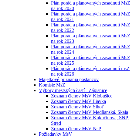
Plán porád a plánovaných zasadnutí MsZ
na rok 2020
Plán porád a plánovaných zasadnutí MsZ
na rok 2021
Plán porád a plánovaných zasadnutí MsZ
na rok 2022
Plán porád a plánovaných zasadnutí MsZ
na rok 2023
Plán porád a plánovaných zasadnutí MsZ
na rok 2024
Plán porád a plánovaných zasadnutí MsZ
na rok 2025
Plán porád a plánovaných zasadnutí msZ
na rok 2026
Majetkové priznania poslancov
Komisie MsZ
Výbory mestských častí - Zápisnice
Zoznam členov MsV Klobušice
Zoznam členov MsV Iliavka
Zoznam členov MsV Sihoť
Zoznam členov MsV Medňanská, Skala
Zoznam členov MsV Kukučínova, SNP,
Stred
Zoznam členov MsV NsP
Požiadavky MsV