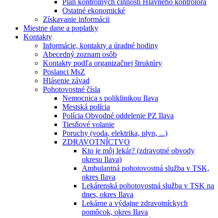
Plán kontrolných činností Hlavného kontrolóra
Ostatné ekonomické
Získavanie informácii
Miestne dane a poplatky
Kontakty
Informácie, kontakty a úradné hodiny
Abecedný zoznam osôb
Kontakty podľa organizačnej štruktúry
Poslanci MsZ
Hlásenie závad
Pohotovostné čísla
Nemocnica s poliklinikou Ilava
Mestská polícia
Polícia Obvodné oddelenie PZ Ilava
Tiesňové volanie
Poruchy (voda, elektrika, plyn, ...)
ZDRAVOTNÍCTVO
Kto je môj lekár? (zdravotné obvody
okresu Ilava)
Ambulantná pohotovostná služba v TSK,
okres Ilava
Lekárenská pohotovostná služba v TSK na
dnes, okres Ilava
Lekárne a výdajne zdravotníckych
pomôcok, okres Ilava