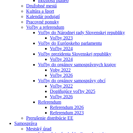
možnosti platieb
Družobné mestá
Kultúra a šport
Kalendár podujatí
Pracovné ponuky
Voľby a referendum
Voľby do Národnej rady Slovenskej republiky
Voľby 2023
Voľby do Európskeho parlamentu
Voľby 2024
Voľby prezidenta Slovenskej republiky
Voľby 2024
Voľby do orgánov samosprávnych krajov
Voby 2022
Voľby 2026
Voľby do orgánov samosprávy obcí
Voľby 2022
Doplňujúce voľby 2025
Voľby 2026
Referendum
Referendum 2026
Referendum 2023
Prerušenie distribúcie EE
Samospráva
Mestský úrad