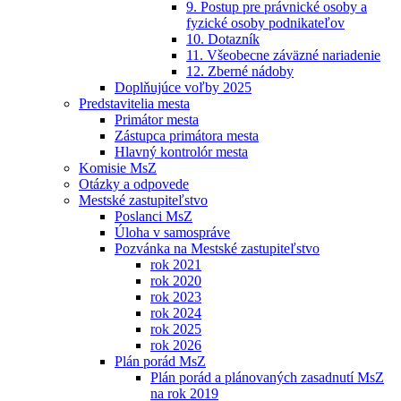
9. Postup pre právnické osoby a
fyzické osoby podnikateľov
10. Dotazník
11. Všeobecne záväzné nariadenie
12. Zberné nádoby
Doplňujúce voľby 2025
Predstavitelia mesta
Primátor mesta
Zástupca primátora mesta
Hlavný kontrolór mesta
Komisie MsZ
Otázky a odpovede
Mestské zastupiteľstvo
Poslanci MsZ
Úloha v samospráve
Pozvánka na Mestské zastupiteľstvo
rok 2021
rok 2020
rok 2023
rok 2024
rok 2025
rok 2026
Plán porád MsZ
Plán porád a plánovaných zasadnutí MsZ
na rok 2019