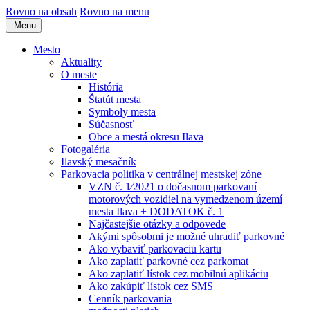
Rovno na obsah
Rovno na menu
Menu
Mesto
Aktuality
O meste
História
Štatút mesta
Symboly mesta
Súčasnosť
Obce a mestá okresu Ilava
Fotogaléria
Ilavský mesačník
Parkovacia politika v centrálnej mestskej zóne
VZN č. 1⁄2021 o dočasnom parkovaní
motorových vozidiel na vymedzenom území
mesta Ilava + DODATOK č. 1
Najčastejšie otázky a odpovede
Akými spôsobmi je možné uhradiť parkovné
Ako vybaviť parkovaciu kartu
Ako zaplatiť parkovné cez parkomat
Ako zaplatiť lístok cez mobilnú aplikáciu
Ako zakúpiť lístok cez SMS
Cenník parkovania