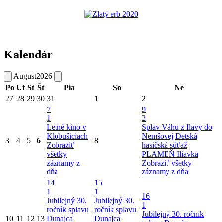
Kalendár
August
2026
Po
Ut
St
Št
Pia
So
Ne
27
28
29
30
31
1
2
7
9
1
2
Letné kino v
Splav Váhu z Ilavy do
Klobušiciach
Nemšovej
Detská
3
4
5
6
8
Zobraziť
hasičská súťaž
všetky
PLAMEŇ Iliavka
záznamy z
Zobraziť všetky
dňa
záznamy z dňa
14
15
1
1
16
Jubilejný 30.
Jubilejný 30.
1
ročník splavu
ročník splavu
Jubilejný 30. ročník
10
11
12
13
Dunajca
Dunajca