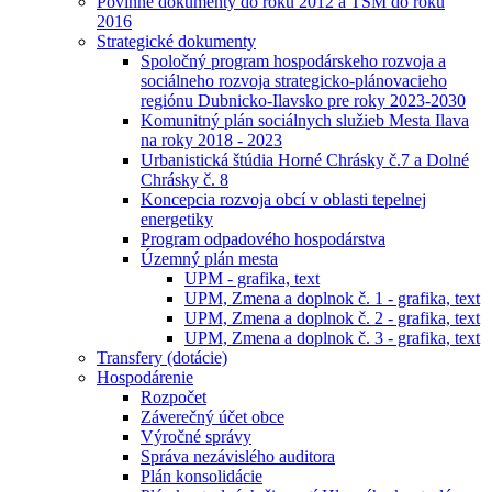
Povinné dokumenty do roku 2012 a TSM do roku
2016
Strategické dokumenty
Spoločný program hospodárskeho rozvoja a
sociálneho rozvoja strategicko-plánovacieho
regiónu Dubnicko-Ilavsko pre roky 2023-2030
Komunitný plán sociálnych služieb Mesta Ilava
na roky 2018 - 2023
Urbanistická štúdia Horné Chrásky č.7 a Dolné
Chrásky č. 8
Koncepcia rozvoja obcí v oblasti tepelnej
energetiky
Program odpadového hospodárstva
Územný plán mesta
UPM - grafika, text
UPM, Zmena a doplnok č. 1 - grafika, text
UPM, Zmena a doplnok č. 2 - grafika, text
UPM, Zmena a doplnok č. 3 - grafika, text
Transfery (dotácie)
Hospodárenie
Rozpočet
Záverečný účet obce
Výročné správy
Správa nezávislého auditora
Plán konsolidácie