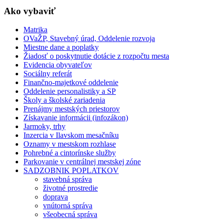
Ako vybaviť
Matrika
OVaŽP, Stavebný úrad, Oddelenie rozvoja
Miestne dane a poplatky
Žiadosť o poskytnutie dotácie z rozpočtu mesta
Evidencia obyvateľov
Sociálny referát
Finančno-majetkové oddelenie
Oddelenie personalistiky a SP
Školy a školské zariadenia
Prenájmy mestských priestorov
Získavanie informácii (infozákon)
Jarmoky, trhy
Inzercia v Ilavskom mesačníku
Oznamy v mestskom rozhlase
Pohrebné a cintorínske služby
Parkovanie v centrálnej mestskej zóne
SADZOBNIK POPLATKOV
stavebná správa
životné prostredie
doprava
vnútorná správa
všeobecná správa