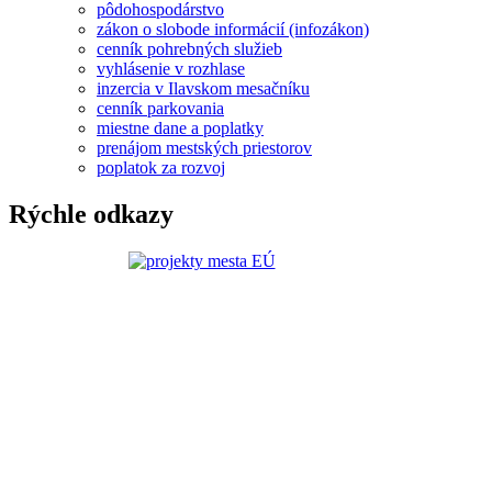
pôdohospodárstvo
zákon o slobode informácií (infozákon)
cenník pohrebných služieb
vyhlásenie v rozhlase
inzercia v Ilavskom mesačníku
cenník parkovania
miestne dane a poplatky
prenájom mestských priestorov
poplatok za rozvoj
Rýchle odkazy