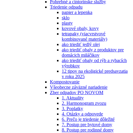
Pohrebné a cintorínske služby
Triedenie odpadu
papier a lepenka
sklo
plasty
kovové obaly, kovy
tetrapaky (viacvrstvové
kombinované materiály)
ako triediť jedlý olej
ako triediť obaly z produktov pre
domácich miláčikov
ako triediť obaly od rýb a rybacích
výrobkov
12 tipov na ekoligické predsavzatia
v roku 2025
Kompostovanie
Všeobecne záväzné nariadenie
Zber odpadov PO NOVOM
1. Aktuality
2. Harmonogram zvozu
3. Poplatky
4. Otázky a odpovede
6. Prečo je triedenie dôležité
7. Postup pre bytové domy
8. Postup pre rodinné domy