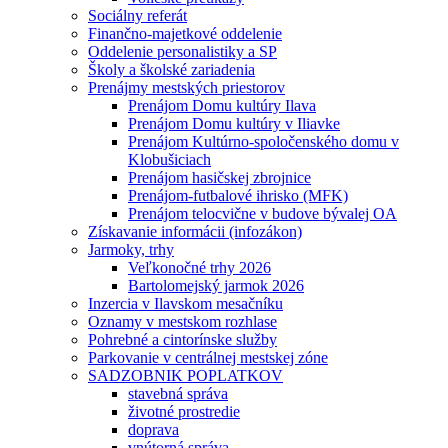
Sociálny referát
Finančno-majetkové oddelenie
Oddelenie personalistiky a SP
Školy a školské zariadenia
Prenájmy mestských priestorov
Prenájom Domu kultúry Ilava
Prenájom Domu kultúry v Iliavke
Prenájom Kultúrno-spoločenského domu v
Klobušiciach
Prenájom hasičskej zbrojnice
Prenájom-futbalové ihrisko (MFK)
Prenájom telocvične v budove bývalej OA
Získavanie informácii (infozákon)
Jarmoky, trhy
Veľkonočné trhy 2026
Bartolomejský jarmok 2026
Inzercia v Ilavskom mesačníku
Oznamy v mestskom rozhlase
Pohrebné a cintorínske služby
Parkovanie v centrálnej mestskej zóne
SADZOBNIK POPLATKOV
stavebná správa
životné prostredie
doprava
vnútorná správa