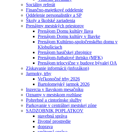
Sociálny referát
Finančno-majetkové oddelenie
Oddelenie personalistiky a SP
Školy a školské zariadenia
Prenájmy mestských priestorov
Prenájom Domu kultúry Ilava
Prenájom Domu kultúry v Iliavke
Prenájom Kultúrno-spoločenského domu v
Klobušiciach
Prenájom hasičskej zbrojnice
Prenájom-futbalové ihrisko (MFK)
Prenájom telocvične v budove bývalej OA
Získavanie informácii (infozákon)
Jarmoky, trhy
Veľkonočné trhy 2026
Bartolomejský jarmok 2026
Inzercia v Ilavskom mesačníku
Oznamy v mestskom rozhlase
Pohrebné a cintorínske služby
Parkovanie v centrálnej mestskej zóne
SADZOBNIK POPLATKOV
stavebná správa
životné prostredie
doprava
vnútorná správa