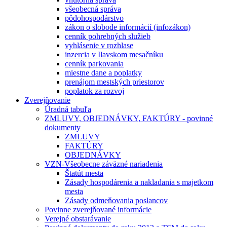
všeobecná správa
pôdohospodárstvo
zákon o slobode informácií (infozákon)
cenník pohrebných služieb
vyhlásenie v rozhlase
inzercia v Ilavskom mesačníku
cenník parkovania
miestne dane a poplatky
prenájom mestských priestorov
poplatok za rozvoj
Zverejňovanie
Úradná tabuľa
ZMLUVY, OBJEDNÁVKY, FAKTÚRY - povinné
dokumenty
ZMLUVY
FAKTÚRY
OBJEDNÁVKY
VZN-Všeobecne záväzné nariadenia
Štatút mesta
Zásady hospodárenia a nakladania s majetkom
mesta
Zásady odmeňovania poslancov
Povinne zverejňované informácie
Verejné obstarávanie