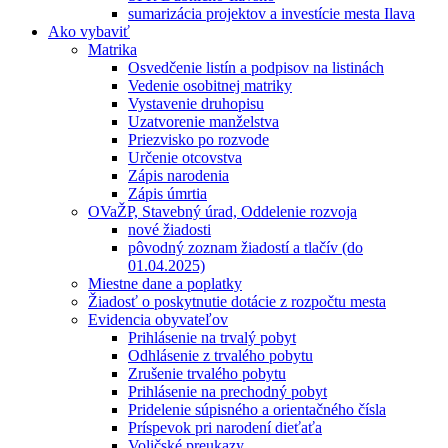
sumarizácia projektov a investície mesta Ilava
Ako vybaviť
Matrika
Osvedčenie listín a podpisov na listinách
Vedenie osobitnej matriky
Vystavenie druhopisu
Uzatvorenie manželstva
Priezvisko po rozvode
Určenie otcovstva
Zápis narodenia
Zápis úmrtia
OVaŽP, Stavebný úrad, Oddelenie rozvoja
nové žiadosti
pôvodný zoznam žiadostí a tlačív (do
01.04.2025)
Miestne dane a poplatky
Žiadosť o poskytnutie dotácie z rozpočtu mesta
Evidencia obyvateľov
Prihlásenie na trvalý pobyt
Odhlásenie z trvalého pobytu
Zrušenie trvalého pobytu
Prihlásenie na prechodný pobyt
Pridelenie súpisného a orientačného čísla
Príspevok pri narodení dieťaťa
Voličské preukazy