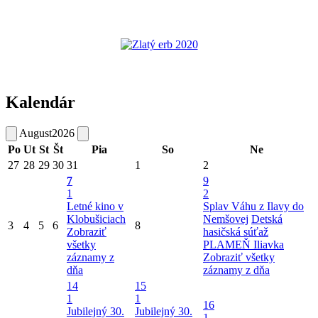
Kalendár
August
2026
Po
Ut
St
Št
Pia
So
Ne
27
28
29
30
31
1
2
7
9
1
2
Letné kino v
Splav Váhu z Ilavy do
Klobušiciach
Nemšovej
Detská
3
4
5
6
8
Zobraziť
hasičská súťaž
všetky
PLAMEŇ Iliavka
záznamy z
Zobraziť všetky
dňa
záznamy z dňa
14
15
1
1
16
Jubilejný 30.
Jubilejný 30.
1