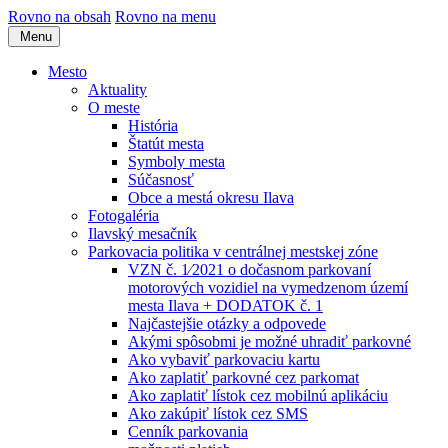
Rovno na obsah
Rovno na menu
Menu
Mesto
Aktuality
O meste
História
Štatút mesta
Symboly mesta
Súčasnosť
Obce a mestá okresu Ilava
Fotogaléria
Ilavský mesačník
Parkovacia politika v centrálnej mestskej zóne
VZN č. 1⁄2021 o dočasnom parkovaní
motorových vozidiel na vymedzenom území
mesta Ilava + DODATOK č. 1
Najčastejšie otázky a odpovede
Akými spôsobmi je možné uhradiť parkovné
Ako vybaviť parkovaciu kartu
Ako zaplatiť parkovné cez parkomat
Ako zaplatiť lístok cez mobilnú aplikáciu
Ako zakúpiť lístok cez SMS
Cenník parkovania