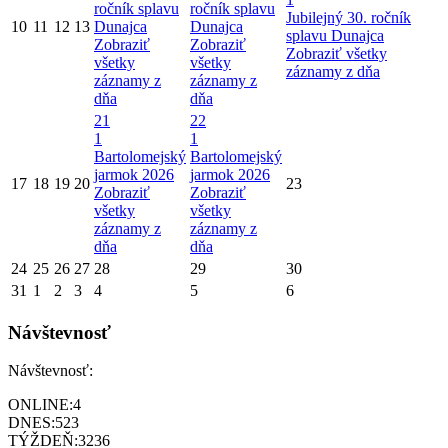
ročník splavu
ročník splavu
Jubilejný 30. ročník
10
11
12
13
Dunajca
Dunajca
splavu Dunajca
Zobraziť
Zobraziť
Zobraziť všetky
všetky
všetky
záznamy z dňa
záznamy z
záznamy z
dňa
dňa
21
22
1
1
Bartolomejský
Bartolomejský
jarmok 2026
jarmok 2026
17
18
19
20
23
Zobraziť
Zobraziť
všetky
všetky
záznamy z
záznamy z
dňa
dňa
24
25
26
27
28
29
30
31
1
2
3
4
5
6
Návštevnosť
Návštevnosť:
ONLINE:
4
DNES:
523
TÝŽDEŇ:
3236