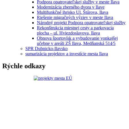
Podpora opatrovateľskej služby v meste Ilava
Modernizácia zberného dvora v Ilave
Multifunkčné ihrisko Ul. Štúrova, Ilava
Riešenie migračných výziev v meste Ilava
Národný projekt Podpora opatrovateľskej služby
Rekonštrukcia miestnej cesty a parkovacia
plocha – ul. Hviezdoslavova, Ilava
Obnova športovísk a vybudovanie vonkajšej
učebne v areáli ZŠ Ilava, Medňanská 514⁄5
SPR Dubnicko-Ilavsko
sumarizácia projektov a investície mesta Ilava
Rýchle odkazy