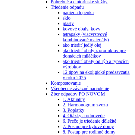
Pohrebné a cintorínske služby
Triedenie odpadu
papier a lepenka
sklo
plasty
kovové obaly, kovy
tetrapaky (viacvrstvové
kombinované materiály)
ako triediť jedlý olej
ako triediť obaly z produktov pre
domácich miláčikov
ako triediť obaly od rýb a rybacích
výrobkov
12 tipov na ekoligické predsavzatia
v roku 2025
Kompostovanie
Všeobecne záväzné nariadenie
Zber odpadov PO NOVOM
1. Aktuality
2. Harmonogram zvozu
3. Poplatky
4. Otázky a odpovede
6. Prečo je triedenie dôležité
7. Postup pre bytové domy
8. Postup pre rodinné domy