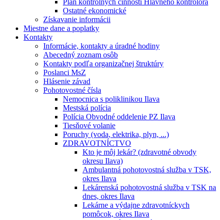
Plán kontrolných činností Hlavného kontrolóra
Ostatné ekonomické
Získavanie informácii
Miestne dane a poplatky
Kontakty
Informácie, kontakty a úradné hodiny
Abecedný zoznam osôb
Kontakty podľa organizačnej štruktúry
Poslanci MsZ
Hlásenie závad
Pohotovostné čísla
Nemocnica s poliklinikou Ilava
Mestská polícia
Polícia Obvodné oddelenie PZ Ilava
Tiesňové volanie
Poruchy (voda, elektrika, plyn, ...)
ZDRAVOTNÍCTVO
Kto je môj lekár? (zdravotné obvody
okresu Ilava)
Ambulantná pohotovostná služba v TSK,
okres Ilava
Lekárenská pohotovostná služba v TSK na
dnes, okres Ilava
Lekárne a výdajne zdravotníckych
pomôcok, okres Ilava