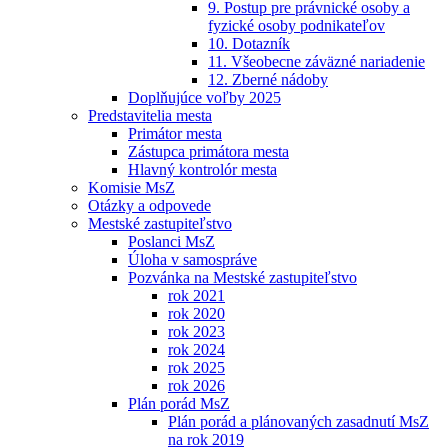
9. Postup pre právnické osoby a
fyzické osoby podnikateľov
10. Dotazník
11. Všeobecne záväzné nariadenie
12. Zberné nádoby
Doplňujúce voľby 2025
Predstavitelia mesta
Primátor mesta
Zástupca primátora mesta
Hlavný kontrolór mesta
Komisie MsZ
Otázky a odpovede
Mestské zastupiteľstvo
Poslanci MsZ
Úloha v samospráve
Pozvánka na Mestské zastupiteľstvo
rok 2021
rok 2020
rok 2023
rok 2024
rok 2025
rok 2026
Plán porád MsZ
Plán porád a plánovaných zasadnutí MsZ
na rok 2019