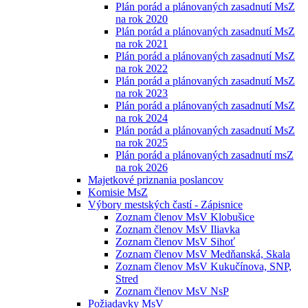
Plán porád a plánovaných zasadnutí MsZ
na rok 2020
Plán porád a plánovaných zasadnutí MsZ
na rok 2021
Plán porád a plánovaných zasadnutí MsZ
na rok 2022
Plán porád a plánovaných zasadnutí MsZ
na rok 2023
Plán porád a plánovaných zasadnutí MsZ
na rok 2024
Plán porád a plánovaných zasadnutí MsZ
na rok 2025
Plán porád a plánovaných zasadnutí msZ
na rok 2026
Majetkové priznania poslancov
Komisie MsZ
Výbory mestských častí - Zápisnice
Zoznam členov MsV Klobušice
Zoznam členov MsV Iliavka
Zoznam členov MsV Sihoť
Zoznam členov MsV Medňanská, Skala
Zoznam členov MsV Kukučínova, SNP,
Stred
Zoznam členov MsV NsP
Požiadavky MsV