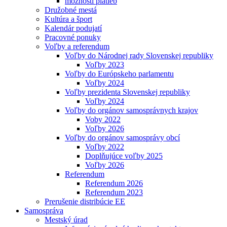
možnosti platieb
Družobné mestá
Kultúra a šport
Kalendár podujatí
Pracovné ponuky
Voľby a referendum
Voľby do Národnej rady Slovenskej republiky
Voľby 2023
Voľby do Európskeho parlamentu
Voľby 2024
Voľby prezidenta Slovenskej republiky
Voľby 2024
Voľby do orgánov samosprávnych krajov
Voby 2022
Voľby 2026
Voľby do orgánov samosprávy obcí
Voľby 2022
Doplňujúce voľby 2025
Voľby 2026
Referendum
Referendum 2026
Referendum 2023
Prerušenie distribúcie EE
Samospráva
Mestský úrad