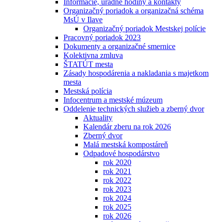
Informácie, úradné hodiny a kontakty
Organizačný poriadok a organizačná schéma
MsÚ v Ilave
Organizačný poriadok Mestskej polície
Pracovný poriadok 2023
Dokumenty a organizačné smernice
Kolektivna zmluva
ŠTATÚT mesta
Zásady hospodárenia a nakladania s majetkom
mesta
Mestská polícia
Infocentrum a mestské múzeum
Oddelenie technických služieb a zberný dvor
Aktuality
Kalendár zberu na rok 2026
Zberný dvor
Malá mestská kompostáreň
Odpadové hospodárstvo
rok 2020
rok 2021
rok 2022
rok 2023
rok 2024
rok 2025
rok 2026