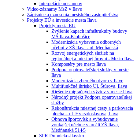
Interpelácie poslancov
Video-záznamy MsZ v Ilave
Zápisnice a uznesenia mestského zastupiteľstva
Projekty EÚ a investície mesta Ilava
Projekty mesta EU
Zvýšenie kapacít infraštruktúry budovy
MŠ Ilava-Klobušice
Modernizácia vybavenia odborných
učební v ZŠ Ilava - ul. Medňanská
Rozvoj energetických služieb na
regionálnej a miestnej úrovni - Mesto Ilava
Kompostéry pre mesto Ilava
Podpora opatrovateľskej služby v meste
Ilava
Modernizácia zberného dvora v Ilave
Multifunkčné ihrisko Ul. Štúrova, Ilava
Riešenie migračných výziev v meste Ilava
Národný projekt Podpora opatrovateľskej
služby
Rekonštrukcia miestnej cesty a parkovacia
plocha – ul. Hviezdoslavova, Ilava
Obnova športovísk a vybudovanie
vonkajšej učebne v areáli ZŠ Ilava,
Medňanská 514⁄5
SPR Dubnicko-Ilavsko