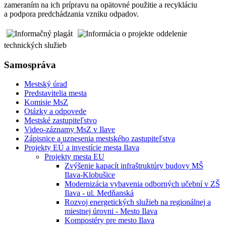
zameraním na ich prípravu na opätovné použitie a recykláciu
a podpora predchádzania vzniku odpadov.
oddelenie
technických služieb
Samospráva
Mestský úrad
Predstavitelia mesta
Komisie MsZ
Otázky a odpovede
Mestské zastupiteľstvo
Video-záznamy MsZ v Ilave
Zápisnice a uznesenia mestského zastupiteľstva
Projekty EÚ a investície mesta Ilava
Projekty mesta EU
Zvýšenie kapacít infraštruktúry budovy MŠ
Ilava-Klobušice
Modernizácia vybavenia odborných učební v ZŠ
Ilava - ul. Medňanská
Rozvoj energetických služieb na regionálnej a
miestnej úrovni - Mesto Ilava
Kompostéry pre mesto Ilava