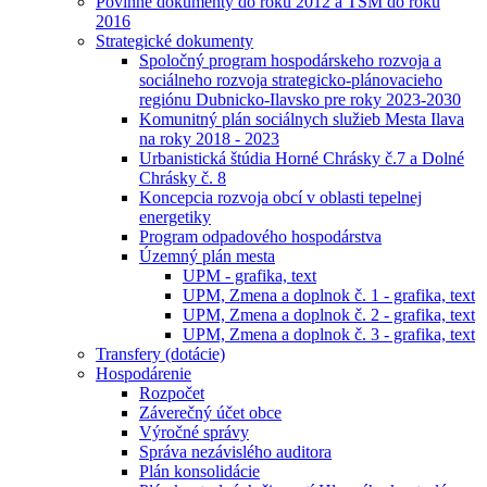
Povinné dokumenty do roku 2012 a TSM do roku
2016
Strategické dokumenty
Spoločný program hospodárskeho rozvoja a
sociálneho rozvoja strategicko-plánovacieho
regiónu Dubnicko-Ilavsko pre roky 2023-2030
Komunitný plán sociálnych služieb Mesta Ilava
na roky 2018 - 2023
Urbanistická štúdia Horné Chrásky č.7 a Dolné
Chrásky č. 8
Koncepcia rozvoja obcí v oblasti tepelnej
energetiky
Program odpadového hospodárstva
Územný plán mesta
UPM - grafika, text
UPM, Zmena a doplnok č. 1 - grafika, text
UPM, Zmena a doplnok č. 2 - grafika, text
UPM, Zmena a doplnok č. 3 - grafika, text
Transfery (dotácie)
Hospodárenie
Rozpočet
Záverečný účet obce
Výročné správy
Správa nezávislého auditora
Plán konsolidácie