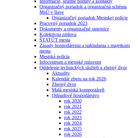
Informácie, úradné hodiny a kontakty
Organizačný poriadok a organizačná schéma
MsÚ v Ilave
Organizačný poriadok Mestskej polície
Pracovný poriadok 2023
Dokumenty a organizačné smernice
Kolektivna zmluva
ŠTATÚT mesta
Zásady hospodárenia a nakladania s majetkom
mesta
Mestská polícia
Infocentrum a mestské múzeum
Oddelenie technických služieb a zberný dvor
Aktuality
Kalendár zberu na rok 2026
Zberný dvor
Malá mestská kompostáreň
Odpadové hospodárstvo
rok 2020
rok 2021
rok 2022
rok 2023
rok 2024
rok 2025
rok 2026