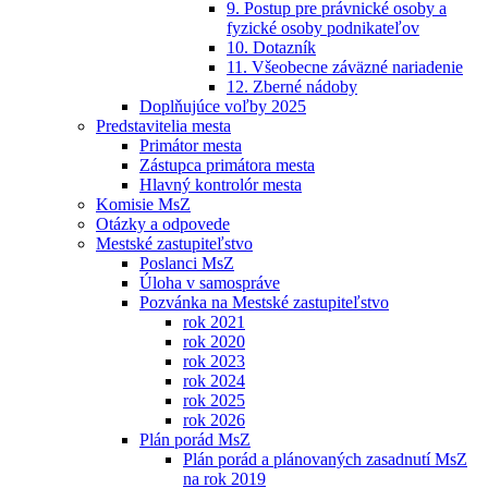
9. Postup pre právnické osoby a
fyzické osoby podnikateľov
10. Dotazník
11. Všeobecne záväzné nariadenie
12. Zberné nádoby
Doplňujúce voľby 2025
Predstavitelia mesta
Primátor mesta
Zástupca primátora mesta
Hlavný kontrolór mesta
Komisie MsZ
Otázky a odpovede
Mestské zastupiteľstvo
Poslanci MsZ
Úloha v samospráve
Pozvánka na Mestské zastupiteľstvo
rok 2021
rok 2020
rok 2023
rok 2024
rok 2025
rok 2026
Plán porád MsZ
Plán porád a plánovaných zasadnutí MsZ
na rok 2019