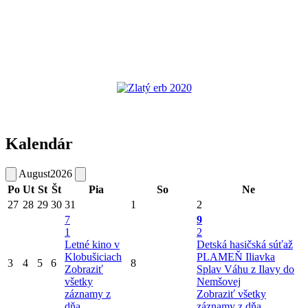
Kalendár
August
2026
Po
Ut
St
Št
Pia
So
Ne
27
28
29
30
31
1
2
7
9
1
2
Letné kino v
Detská hasičská súťaž
Klobušiciach
PLAMEŇ Iliavka
3
4
5
6
8
Zobraziť
Splav Váhu z Ilavy do
všetky
Nemšovej
záznamy z
Zobraziť všetky
dňa
záznamy z dňa