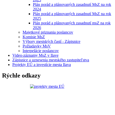
Plán porád a plánovaných zasadnutí MsZ na rok
2024
Plán porád a plánovaných zasadnutí MsZ na rok
2025
Plán porád a plánovaných zasadnutí msZ na rok
2026
Majetkové priznania poslancov
Komisie MsZ
Výbory mestských častí - Zápisnice
Požiadavky MsV
Interpelácie poslancov
Video-záznamy MsZ v Ilave
Zápisnice a uznesenia mestského zastupiteľstva
Projekty EÚ a investície mesta Ilava
Rýchle odkazy