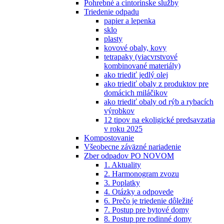
Pohrebné a cintorínske služby
Triedenie odpadu
papier a lepenka
sklo
plasty
kovové obaly, kovy
tetrapaky (viacvrstvové
kombinované materiály)
ako triediť jedlý olej
ako triediť obaly z produktov pre
domácich miláčikov
ako triediť obaly od rýb a rybacích
výrobkov
12 tipov na ekoligické predsavzatia
v roku 2025
Kompostovanie
Všeobecne záväzné nariadenie
Zber odpadov PO NOVOM
1. Aktuality
2. Harmonogram zvozu
3. Poplatky
4. Otázky a odpovede
6. Prečo je triedenie dôležité
7. Postup pre bytové domy
8. Postup pre rodinné domy