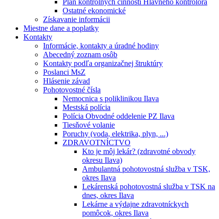
Plán kontrolných činností Hlavného kontrolóra
Ostatné ekonomické
Získavanie informácii
Miestne dane a poplatky
Kontakty
Informácie, kontakty a úradné hodiny
Abecedný zoznam osôb
Kontakty podľa organizačnej štruktúry
Poslanci MsZ
Hlásenie závad
Pohotovostné čísla
Nemocnica s poliklinikou Ilava
Mestská polícia
Polícia Obvodné oddelenie PZ Ilava
Tiesňové volanie
Poruchy (voda, elektrika, plyn, ...)
ZDRAVOTNÍCTVO
Kto je môj lekár? (zdravotné obvody
okresu Ilava)
Ambulantná pohotovostná služba v TSK,
okres Ilava
Lekárenská pohotovostná služba v TSK na
dnes, okres Ilava
Lekárne a výdajne zdravotníckych
pomôcok, okres Ilava