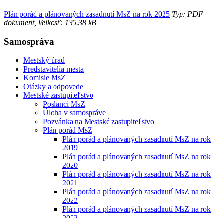
Plán porád a plánovaných zasadnutí MsZ na rok 2025
Typ: PDF
dokument, Velkosť: 135.38 kB
Samospráva
Mestský úrad
Predstavitelia mesta
Komisie MsZ
Otázky a odpovede
Mestské zastupiteľstvo
Poslanci MsZ
Úloha v samospráve
Pozvánka na Mestské zastupiteľstvo
Plán porád MsZ
Plán porád a plánovaných zasadnutí MsZ na rok
2019
Plán porád a plánovaných zasadnutí MsZ na rok
2020
Plán porád a plánovaných zasadnutí MsZ na rok
2021
Plán porád a plánovaných zasadnutí MsZ na rok
2022
Plán porád a plánovaných zasadnutí MsZ na rok
2023