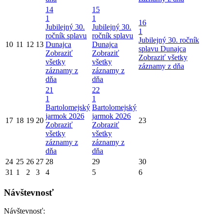
14
15
1
1
16
Jubilejný 30.
Jubilejný 30.
1
ročník splavu
ročník splavu
Jubilejný 30. ročník
10
11
12
13
Dunajca
Dunajca
splavu Dunajca
Zobraziť
Zobraziť
Zobraziť všetky
všetky
všetky
záznamy z dňa
záznamy z
záznamy z
dňa
dňa
21
22
1
1
Bartolomejský
Bartolomejský
jarmok 2026
jarmok 2026
17
18
19
20
23
Zobraziť
Zobraziť
všetky
všetky
záznamy z
záznamy z
dňa
dňa
24
25
26
27
28
29
30
31
1
2
3
4
5
6
Návštevnosť
Návštevnosť: