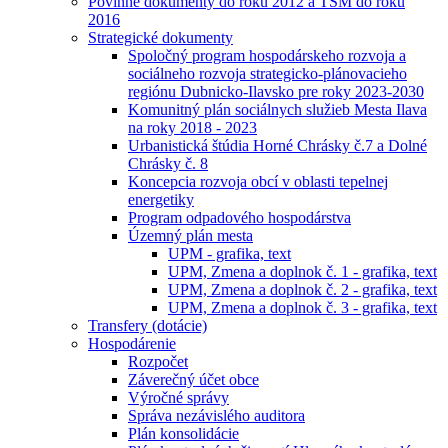
Povinné dokumenty do roku 2012 a TSM do roku
2016
Strategické dokumenty
Spoločný program hospodárskeho rozvoja a
sociálneho rozvoja strategicko-plánovacieho
regiónu Dubnicko-Ilavsko pre roky 2023-2030
Komunitný plán sociálnych služieb Mesta Ilava
na roky 2018 - 2023
Urbanistická štúdia Horné Chrásky č.7 a Dolné
Chrásky č. 8
Koncepcia rozvoja obcí v oblasti tepelnej
energetiky
Program odpadového hospodárstva
Územný plán mesta
UPM - grafika, text
UPM, Zmena a doplnok č. 1 - grafika, text
UPM, Zmena a doplnok č. 2 - grafika, text
UPM, Zmena a doplnok č. 3 - grafika, text
Transfery (dotácie)
Hospodárenie
Rozpočet
Záverečný účet obce
Výročné správy
Správa nezávislého auditora
Plán konsolidácie