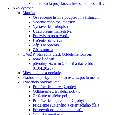
sumarizácia projektov a investície mesta Ilava
Ako vybaviť
Matrika
Osvedčenie listín a podpisov na listinách
Vedenie osobitnej matriky
Vystavenie druhopisu
Uzatvorenie manželstva
Priezvisko po rozvode
Určenie otcovstva
Zápis narodenia
Zápis úmrtia
OVaŽP, Stavebný úrad, Oddelenie rozvoja
nové žiadosti
pôvodný zoznam žiadostí a tlačív (do
01.04.2025)
Miestne dane a poplatky
Žiadosť o poskytnutie dotácie z rozpočtu mesta
Evidencia obyvateľov
Prihlásenie na trvalý pobyt
Odhlásenie z trvalého pobytu
Zrušenie trvalého pobytu
Prihlásenie na prechodný pobyt
Pridelenie súpisného a orientačného čísla
Príspevok pri narodení dieťaťa
Voličské preukazy