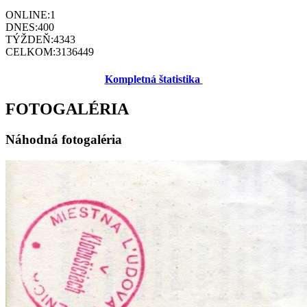
ONLINE:
1
DNES:
400
TÝŽDEŇ:
4343
CELKOM:
3136449
Kompletná štatistika
FOTOGALÉRIA
Náhodná fotogaléria