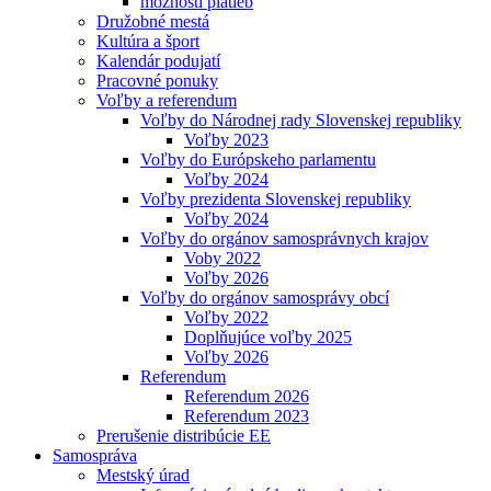
možnosti platieb
Družobné mestá
Kultúra a šport
Kalendár podujatí
Pracovné ponuky
Voľby a referendum
Voľby do Národnej rady Slovenskej republiky
Voľby 2023
Voľby do Európskeho parlamentu
Voľby 2024
Voľby prezidenta Slovenskej republiky
Voľby 2024
Voľby do orgánov samosprávnych krajov
Voby 2022
Voľby 2026
Voľby do orgánov samosprávy obcí
Voľby 2022
Doplňujúce voľby 2025
Voľby 2026
Referendum
Referendum 2026
Referendum 2023
Prerušenie distribúcie EE
Samospráva
Mestský úrad