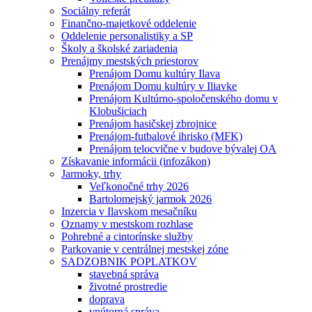
Sociálny referát
Finančno-majetkové oddelenie
Oddelenie personalistiky a SP
Školy a školské zariadenia
Prenájmy mestských priestorov
Prenájom Domu kultúry Ilava
Prenájom Domu kultúry v Iliavke
Prenájom Kultúrno-spoločenského domu v
Klobušiciach
Prenájom hasičskej zbrojnice
Prenájom-futbalové ihrisko (MFK)
Prenájom telocvične v budove bývalej OA
Získavanie informácii (infozákon)
Jarmoky, trhy
Veľkonočné trhy 2026
Bartolomejský jarmok 2026
Inzercia v Ilavskom mesačníku
Oznamy v mestskom rozhlase
Pohrebné a cintorínske služby
Parkovanie v centrálnej mestskej zóne
SADZOBNIK POPLATKOV
stavebná správa
životné prostredie
doprava
vnútorná správa