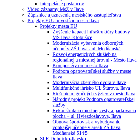
Interpelácie poslancov
Video-záznamy MsZ v Ilave
Zápisnice a uznesenia mestského zastupiteľstva
Projekty EÚ a investície mesta Ilava
Projekty mesta EU
Zvýšenie kapacít infraštruktúry budovy
MŠ Ilava-Klobušice
Modernizácia vybavenia odborných
učební v ZŠ Ilava - ul. Medňanská
Rozvoj energetických služieb na
regionálnej a miestnej úrovni - Mesto Ilava
Kompostéry pre mesto Ilava
Podpora opatrovateľskej služby v meste
Ilava
Modernizácia zberného dvora v Ilave
Multifunkčné ihrisko Ul. Štúrova, Ilava
Riešenie migračných výziev v meste Ilava
Národný projekt Podpora opatrovateľskej
služby
Rekonštrukcia miestnej cesty a parkovacia
plocha – ul. Hviezdoslavova, Ilava
Obnova športovísk a vybudovanie
vonkajšej učebne v areáli ZŠ Ilava,
Medňanská 514⁄5
SPR Dubnicko-Ilavsko