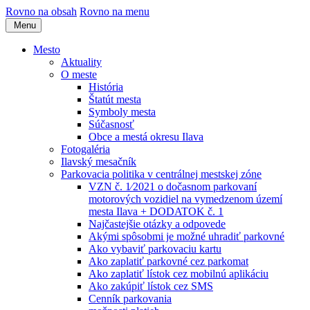
Rovno na obsah
Rovno na menu
Menu
Mesto
Aktuality
O meste
História
Štatút mesta
Symboly mesta
Súčasnosť
Obce a mestá okresu Ilava
Fotogaléria
Ilavský mesačník
Parkovacia politika v centrálnej mestskej zóne
VZN č. 1⁄2021 o dočasnom parkovaní
motorových vozidiel na vymedzenom území
mesta Ilava + DODATOK č. 1
Najčastejšie otázky a odpovede
Akými spôsobmi je možné uhradiť parkovné
Ako vybaviť parkovaciu kartu
Ako zaplatiť parkovné cez parkomat
Ako zaplatiť lístok cez mobilnú aplikáciu
Ako zakúpiť lístok cez SMS
Cenník parkovania