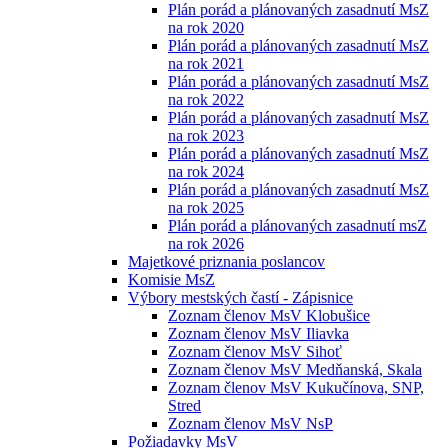
Plán porád a plánovaných zasadnutí MsZ
na rok 2020
Plán porád a plánovaných zasadnutí MsZ
na rok 2021
Plán porád a plánovaných zasadnutí MsZ
na rok 2022
Plán porád a plánovaných zasadnutí MsZ
na rok 2023
Plán porád a plánovaných zasadnutí MsZ
na rok 2024
Plán porád a plánovaných zasadnutí MsZ
na rok 2025
Plán porád a plánovaných zasadnutí msZ
na rok 2026
Majetkové priznania poslancov
Komisie MsZ
Výbory mestských častí - Zápisnice
Zoznam členov MsV Klobušice
Zoznam členov MsV Iliavka
Zoznam členov MsV Sihoť
Zoznam členov MsV Medňanská, Skala
Zoznam členov MsV Kukučínova, SNP,
Stred
Zoznam členov MsV NsP
Požiadavky MsV