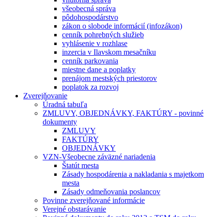
všeobecná správa
pôdohospodárstvo
zákon o slobode informácií (infozákon)
cenník pohrebných služieb
vyhlásenie v rozhlase
inzercia v Ilavskom mesačníku
cenník parkovania
miestne dane a poplatky
prenájom mestských priestorov
poplatok za rozvoj
Zverejňovanie
Úradná tabuľa
ZMLUVY, OBJEDNÁVKY, FAKTÚRY - povinné
dokumenty
ZMLUVY
FAKTÚRY
OBJEDNÁVKY
VZN-Všeobecne záväzné nariadenia
Štatút mesta
Zásady hospodárenia a nakladania s majetkom
mesta
Zásady odmeňovania poslancov
Povinne zverejňované informácie
Verejné obstarávanie