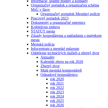
Informácie, úradné hodiny a kontakty
Organizačný poriadok a organizačná schéma
MsÚ v Ilave
Organizačný poriadok Mestskej polície
Pracovný poriadok 2023
Dokumenty a organizačné smernice
Kolektivna zmluva
ŠTATÚT mesta
Zásady hospodárenia a nakladania s majetkom
mesta
Mestská polícia
Infocentrum a mestské múzeum
Oddelenie technických služieb a zberný dvor
Aktuality
Kalendár zberu na rok 2026
Zberný dvor
Malá mestská kompostáreň
Odpadové hospodárstvo
rok 2020
rok 2021
rok 2022
rok 2023
rok 2024
rok 2025
rok 2026