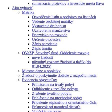
sumarizácia projektov a investície mesta Ilava
Ako vybaviť
Matrika
Osvedčenie listín a podpisov na listinách
Vedenie osobitnej matriky
Vystavenie druhopisu
Uzatvorenie manželstva
Priezvisko po rozvode
Určenie otcovstva
Zápis narodenia
Zápis úmrtia
OVaŽP, Stavebný úrad, Oddelenie rozvoja
nové žiadosti
pôvodný zoznam žiadostí a tlačív (do
01.04.2025)
Miestne dane a poplatky
Žiadosť o poskytnutie dotácie z rozpočtu mesta
Evidencia obyvateľov
Prihlásenie na trvalý pobyt
Odhlásenie z trvalého pobytu
Zrušenie trvalého pobytu
Prihlásenie na prechodný pobyt
Pridelenie súpisného a orientačného čísla
Príspevok pri narodení dieťaťa
Voličské preukazy