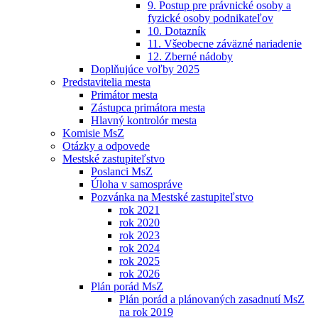
9. Postup pre právnické osoby a
fyzické osoby podnikateľov
10. Dotazník
11. Všeobecne záväzné nariadenie
12. Zberné nádoby
Doplňujúce voľby 2025
Predstavitelia mesta
Primátor mesta
Zástupca primátora mesta
Hlavný kontrolór mesta
Komisie MsZ
Otázky a odpovede
Mestské zastupiteľstvo
Poslanci MsZ
Úloha v samospráve
Pozvánka na Mestské zastupiteľstvo
rok 2021
rok 2020
rok 2023
rok 2024
rok 2025
rok 2026
Plán porád MsZ
Plán porád a plánovaných zasadnutí MsZ
na rok 2019