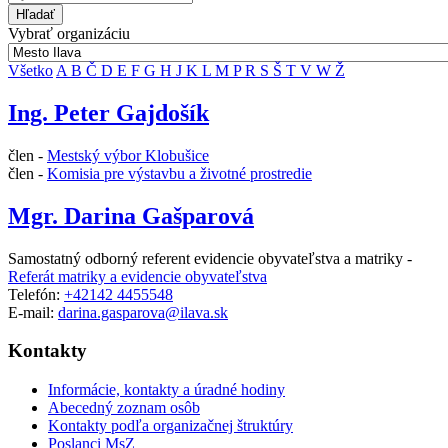
Hľadať
Vybrať organizáciu
Všetko
A
B
Č
D
E
F
G
H
J
K
L
M
P
R
S
Š
T
V
W
Ž
Ing. Peter Gajdošík
člen -
Mestský výbor Klobušice
člen -
Komisia pre výstavbu a životné prostredie
Mgr. Darina Gašparová
Samostatný odborný referent evidencie obyvateľstva a matriky -
Referát matriky a evidencie obyvateľstva
Telefón:
+42142 4455548
E-mail:
darina.gasparova@ilava.sk
Kontakty
Informácie, kontakty a úradné hodiny
Abecedný zoznam osôb
Kontakty podľa organizačnej štruktúry
Poslanci MsZ