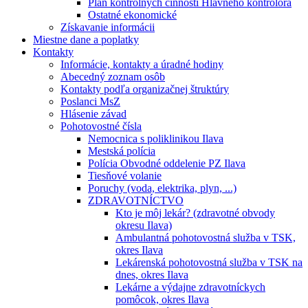
Plán kontrolných činností Hlavného kontrolóra
Ostatné ekonomické
Získavanie informácii
Miestne dane a poplatky
Kontakty
Informácie, kontakty a úradné hodiny
Abecedný zoznam osôb
Kontakty podľa organizačnej štruktúry
Poslanci MsZ
Hlásenie závad
Pohotovostné čísla
Nemocnica s poliklinikou Ilava
Mestská polícia
Polícia Obvodné oddelenie PZ Ilava
Tiesňové volanie
Poruchy (voda, elektrika, plyn, ...)
ZDRAVOTNÍCTVO
Kto je môj lekár? (zdravotné obvody
okresu Ilava)
Ambulantná pohotovostná služba v TSK,
okres Ilava
Lekárenská pohotovostná služba v TSK na
dnes, okres Ilava
Lekárne a výdajne zdravotníckych
pomôcok, okres Ilava