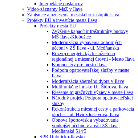
Interpelácie poslancov
Video-záznamy MsZ v Ilave
Zápisnice a uznesenia mestského zastupiteľstva
Projekty EÚ a investície mesta Ilava
Projekty mesta EU
Zvýšenie kapacít infraštruktúry budovy
MŠ Ilava-Klobušice
Modernizácia vybavenia odborných
učební v ZŠ Ilava - ul. Medňanská
Rozvoj energetických služieb na
regionálnej a miestnej úrovni - Mesto Ilava
Kompostéry pre mesto Ilava
Podpora opatrovateľskej služby v meste
Ilava
Modernizácia zberného dvora v Ilave
Multifunkčné ihrisko Ul. Štúrova, Ilava
Riešenie migračných výziev v meste Ilava
Národný projekt Podpora opatrovateľskej
služby
Rekonštrukcia miestnej cesty a parkovacia
plocha – ul. Hviezdoslavova, Ilava
Obnova športovísk a vybudovanie
vonkajšej učebne v areáli ZŠ Ilava,
Medňanská 514⁄5
SPR Dubnicko-Ilavsko