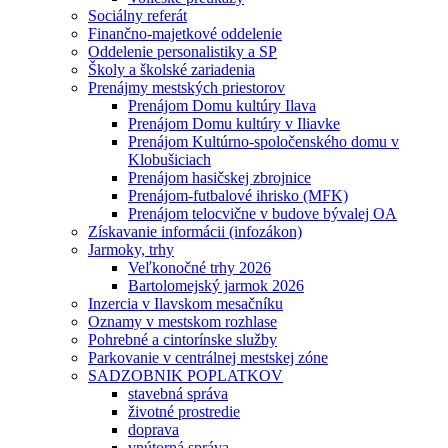
Sociálny referát
Finančno-majetkové oddelenie
Oddelenie personalistiky a SP
Školy a školské zariadenia
Prenájmy mestských priestorov
Prenájom Domu kultúry Ilava
Prenájom Domu kultúry v Iliavke
Prenájom Kultúrno-spoločenského domu v
Klobušiciach
Prenájom hasičskej zbrojnice
Prenájom-futbalové ihrisko (MFK)
Prenájom telocvične v budove bývalej OA
Získavanie informácii (infozákon)
Jarmoky, trhy
Veľkonočné trhy 2026
Bartolomejský jarmok 2026
Inzercia v Ilavskom mesačníku
Oznamy v mestskom rozhlase
Pohrebné a cintorínske služby
Parkovanie v centrálnej mestskej zóne
SADZOBNIK POPLATKOV
stavebná správa
životné prostredie
doprava
vnútorná správa