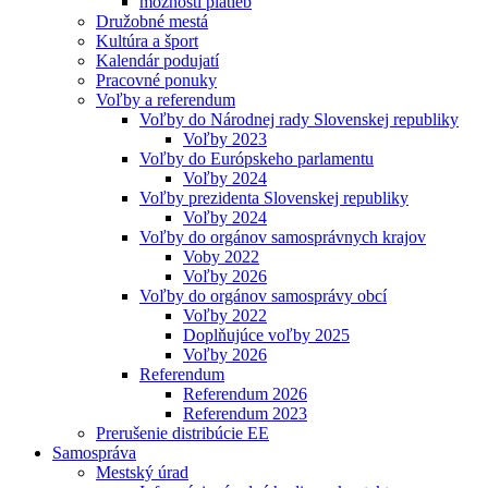
možnosti platieb
Družobné mestá
Kultúra a šport
Kalendár podujatí
Pracovné ponuky
Voľby a referendum
Voľby do Národnej rady Slovenskej republiky
Voľby 2023
Voľby do Európskeho parlamentu
Voľby 2024
Voľby prezidenta Slovenskej republiky
Voľby 2024
Voľby do orgánov samosprávnych krajov
Voby 2022
Voľby 2026
Voľby do orgánov samosprávy obcí
Voľby 2022
Doplňujúce voľby 2025
Voľby 2026
Referendum
Referendum 2026
Referendum 2023
Prerušenie distribúcie EE
Samospráva
Mestský úrad