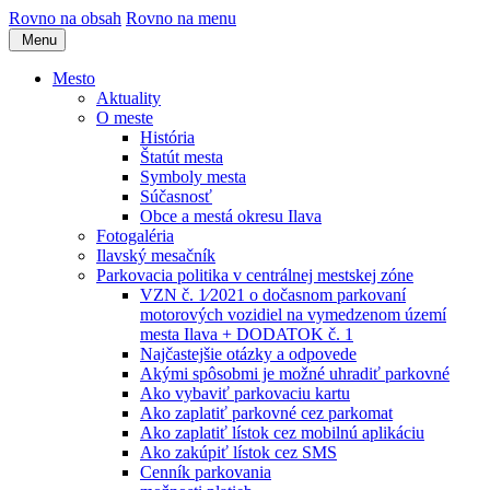
Rovno na obsah
Rovno na menu
Menu
Mesto
Aktuality
O meste
História
Štatút mesta
Symboly mesta
Súčasnosť
Obce a mestá okresu Ilava
Fotogaléria
Ilavský mesačník
Parkovacia politika v centrálnej mestskej zóne
VZN č. 1⁄2021 o dočasnom parkovaní
motorových vozidiel na vymedzenom území
mesta Ilava + DODATOK č. 1
Najčastejšie otázky a odpovede
Akými spôsobmi je možné uhradiť parkovné
Ako vybaviť parkovaciu kartu
Ako zaplatiť parkovné cez parkomat
Ako zaplatiť lístok cez mobilnú aplikáciu
Ako zakúpiť lístok cez SMS
Cenník parkovania