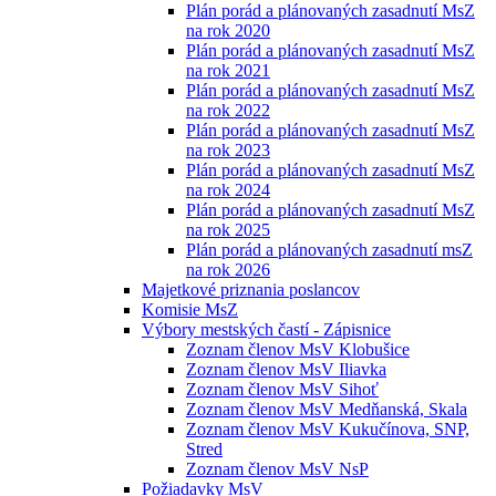
Plán porád a plánovaných zasadnutí MsZ
na rok 2020
Plán porád a plánovaných zasadnutí MsZ
na rok 2021
Plán porád a plánovaných zasadnutí MsZ
na rok 2022
Plán porád a plánovaných zasadnutí MsZ
na rok 2023
Plán porád a plánovaných zasadnutí MsZ
na rok 2024
Plán porád a plánovaných zasadnutí MsZ
na rok 2025
Plán porád a plánovaných zasadnutí msZ
na rok 2026
Majetkové priznania poslancov
Komisie MsZ
Výbory mestských častí - Zápisnice
Zoznam členov MsV Klobušice
Zoznam členov MsV Iliavka
Zoznam členov MsV Sihoť
Zoznam členov MsV Medňanská, Skala
Zoznam členov MsV Kukučínova, SNP,
Stred
Zoznam členov MsV NsP
Požiadavky MsV