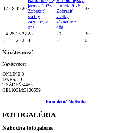
Bartolomejský
Bartolomejský
jarmok 2026
jarmok 2026
17
18
19
20
23
Zobraziť
Zobraziť
všetky
všetky
záznamy z
záznamy z
dňa
dňa
24
25
26
27
28
29
30
31
1
2
3
4
5
6
Návštevnosť
Návštevnosť:
ONLINE:
3
DNES:
510
TÝŽDEŇ:
4453
CELKOM:
3136559
Kompletná štatistika
FOTOGALÉRIA
Náhodná fotogaléria