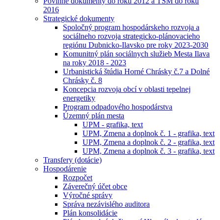
Povinné dokumenty do roku 2012 a TSM do roku
2016
Strategické dokumenty
Spoločný program hospodárskeho rozvoja a
sociálneho rozvoja strategicko-plánovacieho
regiónu Dubnicko-Ilavsko pre roky 2023-2030
Komunitný plán sociálnych služieb Mesta Ilava
na roky 2018 - 2023
Urbanistická štúdia Horné Chrásky č.7 a Dolné
Chrásky č. 8
Koncepcia rozvoja obcí v oblasti tepelnej
energetiky
Program odpadového hospodárstva
Územný plán mesta
UPM - grafika, text
UPM, Zmena a doplnok č. 1 - grafika, text
UPM, Zmena a doplnok č. 2 - grafika, text
UPM, Zmena a doplnok č. 3 - grafika, text
Transfery (dotácie)
Hospodárenie
Rozpočet
Záverečný účet obce
Výročné správy
Správa nezávislého auditora
Plán konsolidácie