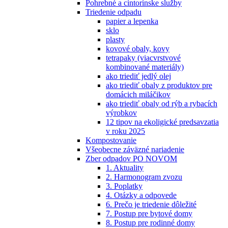
Pohrebné a cintorínske služby
Triedenie odpadu
papier a lepenka
sklo
plasty
kovové obaly, kovy
tetrapaky (viacvrstvové
kombinované materiály)
ako triediť jedlý olej
ako triediť obaly z produktov pre
domácich miláčikov
ako triediť obaly od rýb a rybacích
výrobkov
12 tipov na ekoligické predsavzatia
v roku 2025
Kompostovanie
Všeobecne záväzné nariadenie
Zber odpadov PO NOVOM
1. Aktuality
2. Harmonogram zvozu
3. Poplatky
4. Otázky a odpovede
6. Prečo je triedenie dôležité
7. Postup pre bytové domy
8. Postup pre rodinné domy