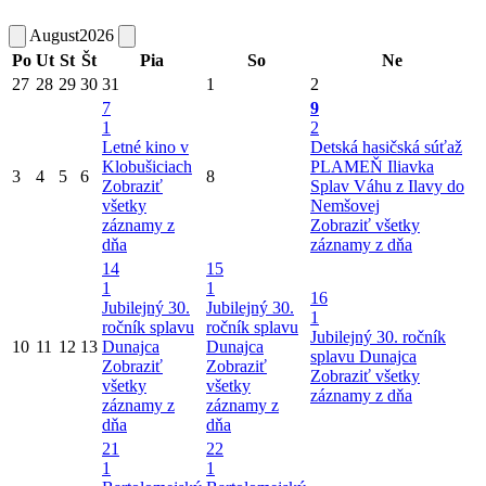
August
2026
Po
Ut
St
Št
Pia
So
Ne
27
28
29
30
31
1
2
7
9
1
2
Letné kino v
Detská hasičská súťaž
Klobušiciach
PLAMEŇ Iliavka
3
4
5
6
8
Zobraziť
Splav Váhu z Ilavy do
všetky
Nemšovej
záznamy z
Zobraziť všetky
dňa
záznamy z dňa
14
15
1
1
16
Jubilejný 30.
Jubilejný 30.
1
ročník splavu
ročník splavu
Jubilejný 30. ročník
10
11
12
13
Dunajca
Dunajca
splavu Dunajca
Zobraziť
Zobraziť
Zobraziť všetky
všetky
všetky
záznamy z dňa
záznamy z
záznamy z
dňa
dňa
21
22
1
1