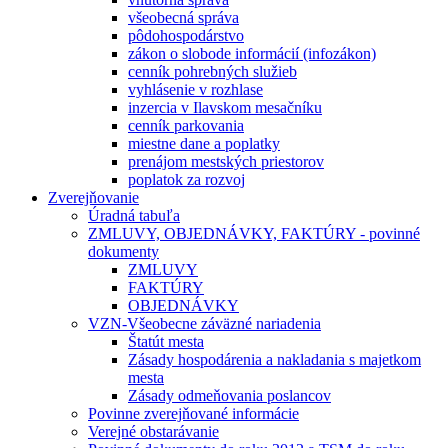
všeobecná správa
pôdohospodárstvo
zákon o slobode informácií (infozákon)
cenník pohrebných služieb
vyhlásenie v rozhlase
inzercia v Ilavskom mesačníku
cenník parkovania
miestne dane a poplatky
prenájom mestských priestorov
poplatok za rozvoj
Zverejňovanie
Úradná tabuľa
ZMLUVY, OBJEDNÁVKY, FAKTÚRY - povinné
dokumenty
ZMLUVY
FAKTÚRY
OBJEDNÁVKY
VZN-Všeobecne záväzné nariadenia
Štatút mesta
Zásady hospodárenia a nakladania s majetkom
mesta
Zásady odmeňovania poslancov
Povinne zverejňované informácie
Verejné obstarávanie