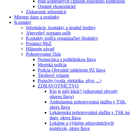
Plán kontrolných činností Hlavného kontrolóra
Ostatné ekonomické
Získavanie informácii
Miestne dane a poplatky
Kontakty
Informácie, kontakty a úradné hodiny
Abecedný zoznam osôb
Kontakty podľa organizačnej štruktúry
Poslanci MsZ
Hlásenie závad
Pohotovostné čísla
Nemocnica s poliklinikou Ilava
Mestská polícia
Polícia Obvodné oddelenie PZ Ilava
Tiesňové volanie
Poruchy (voda, elektrika, plyn, ...)
ZDRAVOTNÍCTVO
Kto je môj lekár? (zdravotné obvody
okresu Ilava)
Ambulantná pohotovostná služba v TSK,
okres Ilava
Lekárenská pohotovostná služba v TSK na
dnes, okres Ilava
Lekárne a výdajne zdravotníckych
pomôcok, okres Ilava