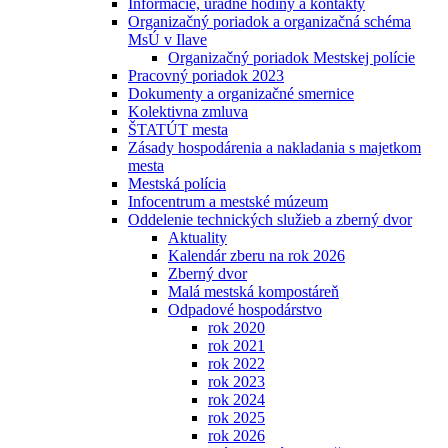
Informácie, úradné hodiny a kontakty
Organizačný poriadok a organizačná schéma
MsÚ v Ilave
Organizačný poriadok Mestskej polície
Pracovný poriadok 2023
Dokumenty a organizačné smernice
Kolektivna zmluva
ŠTATÚT mesta
Zásady hospodárenia a nakladania s majetkom
mesta
Mestská polícia
Infocentrum a mestské múzeum
Oddelenie technických služieb a zberný dvor
Aktuality
Kalendár zberu na rok 2026
Zberný dvor
Malá mestská kompostáreň
Odpadové hospodárstvo
rok 2020
rok 2021
rok 2022
rok 2023
rok 2024
rok 2025
rok 2026