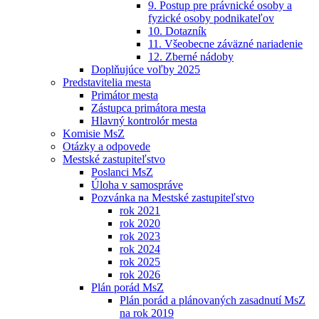
9. Postup pre právnické osoby a
fyzické osoby podnikateľov
10. Dotazník
11. Všeobecne záväzné nariadenie
12. Zberné nádoby
Doplňujúce voľby 2025
Predstavitelia mesta
Primátor mesta
Zástupca primátora mesta
Hlavný kontrolór mesta
Komisie MsZ
Otázky a odpovede
Mestské zastupiteľstvo
Poslanci MsZ
Úloha v samospráve
Pozvánka na Mestské zastupiteľstvo
rok 2021
rok 2020
rok 2023
rok 2024
rok 2025
rok 2026
Plán porád MsZ
Plán porád a plánovaných zasadnutí MsZ
na rok 2019