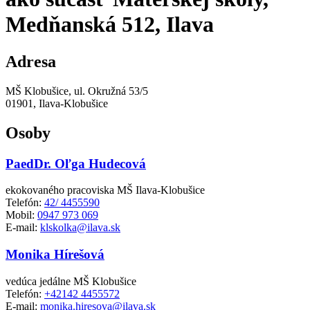
Medňanská 512, Ilava
Adresa
MŠ Klobušice, ul. Okružná 53/5
01901, Ilava-Klobušice
Osoby
PaedDr. Oľga Hudecová
ekokovaného pracoviska MŠ Ilava-Klobušice
Telefón:
42/ 4455590
Mobil:
0947 973 069
E-mail:
klskolka@ilava.sk
Monika Hírešová
vedúca jedálne MŠ Klobušice
Telefón:
+42142 4455572
E-mail:
monika.hiresova@ilava.sk