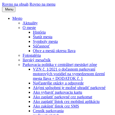
Rovno na obsah
Rovno na menu
Menu
Mesto
Aktuality
O meste
História
Štatút mesta
Symboly mesta
Súčasnosť
Obce a mestá okresu Ilava
Fotogaléria
Ilavský mesačník
Parkovacia politika v centrálnej mestskej zóne
VZN č. 1⁄2021 o dočasnom parkovaní
motorových vozidiel na vymedzenom území
mesta Ilava + DODATOK č. 1
Najčastejšie otázky a odpovede
Akými spôsobmi je možné uhradiť parkovné
Ako vybaviť parkovaciu kartu
Ako zaplatiť parkovné cez parkomat
Ako zaplatiť lístok cez mobilnú aplikáciu
Ako zakúpiť lístok cez SMS
Cenník parkovania