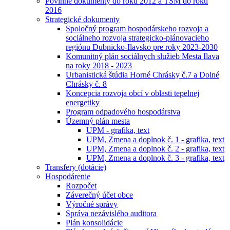
Povinné dokumenty do roku 2012 a TSM do roku
2016
Strategické dokumenty
Spoločný program hospodárskeho rozvoja a
sociálneho rozvoja strategicko-plánovacieho
regiónu Dubnicko-Ilavsko pre roky 2023-2030
Komunitný plán sociálnych služieb Mesta Ilava
na roky 2018 - 2023
Urbanistická štúdia Horné Chrásky č.7 a Dolné
Chrásky č. 8
Koncepcia rozvoja obcí v oblasti tepelnej
energetiky
Program odpadového hospodárstva
Územný plán mesta
UPM - grafika, text
UPM, Zmena a doplnok č. 1 - grafika, text
UPM, Zmena a doplnok č. 2 - grafika, text
UPM, Zmena a doplnok č. 3 - grafika, text
Transfery (dotácie)
Hospodárenie
Rozpočet
Záverečný účet obce
Výročné správy
Správa nezávislého auditora
Plán konsolidácie