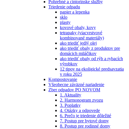
Pohrebné a cintorínske služby
Triedenie odpadu
papier a lepenka
sklo
plasty
kovové obaly, kovy
tetrapaky (viacvrstvové
kombinované materiály)
ako triediť jedlý olej
ako triediť obaly z produktov pre
domácich miláčikov
ako triediť obaly od rýb a rybacích
výrobkov
12 tipov na ekoligické predsavzatia
v roku 2025
Kompostovanie
Všeobecne záväzné nariadenie
Zber odpadov PO NOVOM
1. Aktuality
2. Harmonogram zvozu
3. Poplatky
4. Otázky a odpovede
6. Prečo je triedenie dôležité
7. Postup pre bytové domy
8. Postup pre rodinné domy