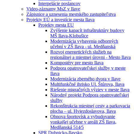
Interpelácie poslancov
Video-záznamy MsZ v Ilave
Zápisnice a uznesenia mestského zastupiteľstva
Projekty EÚ a investície mesta Ilava
Projekty mesta EU
Zvýšenie kapacít infraštruktúry budovy
MŠ Ilava-Klobušice
Modernizácia vybavenia odborných
učební v ZŠ Ilava - ul. Medňanská
Rozvoj energetických služieb na
regionálnej a miestnej úrovni - Mesto Ilava
Kompostéry pre mesto Ilava
Podpora opatrovateľskej služby v meste
Ilava
Modernizácia zberného dvora v Ilave
Multifunkčné ihrisko Ul. Štúrova, Ilava
Riešenie migračných výziev v meste Ilava
Národný projekt Podpora opatrovateľskej
služby
Rekonštrukcia miestnej cesty a parkovacia
plocha – ul. Hviezdoslavova, Ilava
Obnova športovísk a vybudovanie
vonkajšej učebne v areáli ZŠ Ilava,
Medňanská 514⁄5
SPR Dubnicko-Ilavsko