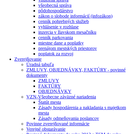
všeobecná správa
pôdohospodárstvo
zákon o slobode informácií (infozákon)
cenník pohrebných služieb
vyhlásenie v rozhlase
inzercia v Ilavskom mesačníku
cenník parkovania
miestne dane a poplatky
prenájom mestských priestorov
poplatok za rozvoj
Zverejňovanie
Úradná tabuľa
ZMLUVY, OBJEDNÁVKY, FAKTÚRY - povinné
dokumenty
ZMLUVY
FAKTÚRY
OBJEDNÁVKY
VZN-Všeobecne záväzné nariadenia
Štatút mesta
Zásady hospodárenia a nakladania s majetkom
mesta
Zásady odmeňovania poslancov
Povinne zverejňované informácie
Verejné obstarávanie