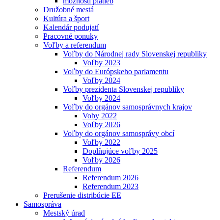
možnosti platieb
Družobné mestá
Kultúra a šport
Kalendár podujatí
Pracovné ponuky
Voľby a referendum
Voľby do Národnej rady Slovenskej republiky
Voľby 2023
Voľby do Európskeho parlamentu
Voľby 2024
Voľby prezidenta Slovenskej republiky
Voľby 2024
Voľby do orgánov samosprávnych krajov
Voby 2022
Voľby 2026
Voľby do orgánov samosprávy obcí
Voľby 2022
Doplňujúce voľby 2025
Voľby 2026
Referendum
Referendum 2026
Referendum 2023
Prerušenie distribúcie EE
Samospráva
Mestský úrad