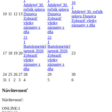
1
1
16
Jubilejný 30.
Jubilejný 30.
1
ročník splavu
ročník splavu
Jubilejný 30. ročník
10
11
12
13
Dunajca
Dunajca
splavu Dunajca
Zobraziť
Zobraziť
Zobraziť všetky
všetky
všetky
záznamy z dňa
záznamy z
záznamy z
dňa
dňa
21
22
1
1
Bartolomejský
Bartolomejský
jarmok 2026
jarmok 2026
17
18
19
20
23
Zobraziť
Zobraziť
všetky
všetky
záznamy z
záznamy z
dňa
dňa
24
25
26
27
28
29
30
31
1
2
3
4
5
6
Návštevnosť
Návštevnosť:
ONLINE:
1