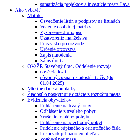
sumarizácia projektov a investície mesta Ilava
Ako vybaviť
Matrika
Osvedčenie listín a podpisov na listinách
Vedenie osobitnej matriky
Vystavenie druhopisu
Uzatvorenie manželstva
Priezvisko po rozvode
Určenie otcovstva
Zápis narodenia
Zápis úmrtia
OVaŽP, Stavebný úrad, Oddelenie rozvoja
nové žiadosti
pôvodný zoznam žiadostí a tlačív (do
01.04.2025)
Miestne dane a poplatky
Žiadosť o poskytnutie dotácie z rozpočtu mesta
Evidencia obyvateľov
Prihlásenie na trvalý pobyt
Odhlásenie z trvalého pobytu
Zrušenie trvalého pobytu
Prihlásenie na prechodný pobyt
Pridelenie súpisného a orientačného čísla
Príspevok pri narodení dieťaťa
Voličské preukazy