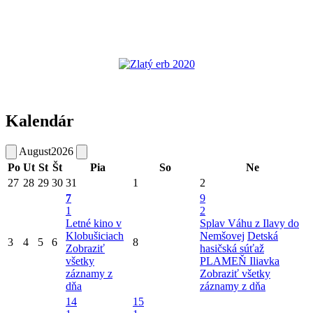
Kalendár
August
2026
Po
Ut
St
Št
Pia
So
Ne
27
28
29
30
31
1
2
7
9
1
2
Letné kino v
Splav Váhu z Ilavy do
Klobušiciach
Nemšovej
Detská
3
4
5
6
8
Zobraziť
hasičská súťaž
všetky
PLAMEŇ Iliavka
záznamy z
Zobraziť všetky
dňa
záznamy z dňa
14
15