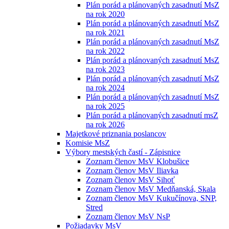
Plán porád a plánovaných zasadnutí MsZ
na rok 2020
Plán porád a plánovaných zasadnutí MsZ
na rok 2021
Plán porád a plánovaných zasadnutí MsZ
na rok 2022
Plán porád a plánovaných zasadnutí MsZ
na rok 2023
Plán porád a plánovaných zasadnutí MsZ
na rok 2024
Plán porád a plánovaných zasadnutí MsZ
na rok 2025
Plán porád a plánovaných zasadnutí msZ
na rok 2026
Majetkové priznania poslancov
Komisie MsZ
Výbory mestských častí - Zápisnice
Zoznam členov MsV Klobušice
Zoznam členov MsV Iliavka
Zoznam členov MsV Sihoť
Zoznam členov MsV Medňanská, Skala
Zoznam členov MsV Kukučínova, SNP,
Stred
Zoznam členov MsV NsP
Požiadavky MsV