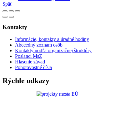
Späť
Kontakty
Informácie, kontakty a úradné hodiny
Abecedný zoznam osôb
Kontakty podľa organizačnej štruktúry
Poslanci MsZ
Hlásenie závad
Pohotovostné čísla
Rýchle odkazy