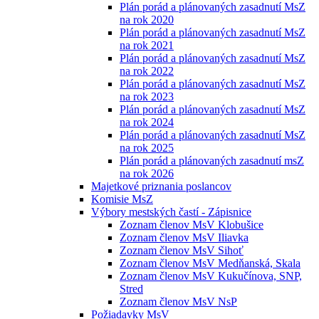
Plán porád a plánovaných zasadnutí MsZ
na rok 2020
Plán porád a plánovaných zasadnutí MsZ
na rok 2021
Plán porád a plánovaných zasadnutí MsZ
na rok 2022
Plán porád a plánovaných zasadnutí MsZ
na rok 2023
Plán porád a plánovaných zasadnutí MsZ
na rok 2024
Plán porád a plánovaných zasadnutí MsZ
na rok 2025
Plán porád a plánovaných zasadnutí msZ
na rok 2026
Majetkové priznania poslancov
Komisie MsZ
Výbory mestských častí - Zápisnice
Zoznam členov MsV Klobušice
Zoznam členov MsV Iliavka
Zoznam členov MsV Sihoť
Zoznam členov MsV Medňanská, Skala
Zoznam členov MsV Kukučínova, SNP,
Stred
Zoznam členov MsV NsP
Požiadavky MsV