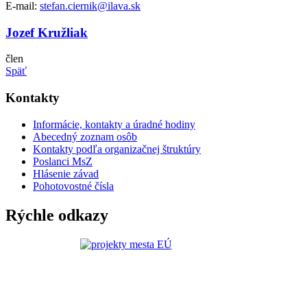
E-mail:
stefan.ciernik@ilava.sk
Jozef Kružliak
člen
Späť
Kontakty
Informácie, kontakty a úradné hodiny
Abecedný zoznam osôb
Kontakty podľa organizačnej štruktúry
Poslanci MsZ
Hlásenie závad
Pohotovostné čísla
Rýchle odkazy