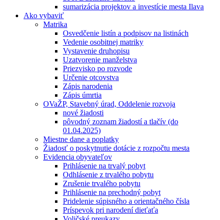
sumarizácia projektov a investície mesta Ilava
Ako vybaviť
Matrika
Osvedčenie listín a podpisov na listinách
Vedenie osobitnej matriky
Vystavenie druhopisu
Uzatvorenie manželstva
Priezvisko po rozvode
Určenie otcovstva
Zápis narodenia
Zápis úmrtia
OVaŽP, Stavebný úrad, Oddelenie rozvoja
nové žiadosti
pôvodný zoznam žiadostí a tlačív (do
01.04.2025)
Miestne dane a poplatky
Žiadosť o poskytnutie dotácie z rozpočtu mesta
Evidencia obyvateľov
Prihlásenie na trvalý pobyt
Odhlásenie z trvalého pobytu
Zrušenie trvalého pobytu
Prihlásenie na prechodný pobyt
Pridelenie súpisného a orientačného čísla
Príspevok pri narodení dieťaťa
Voličské preukazy