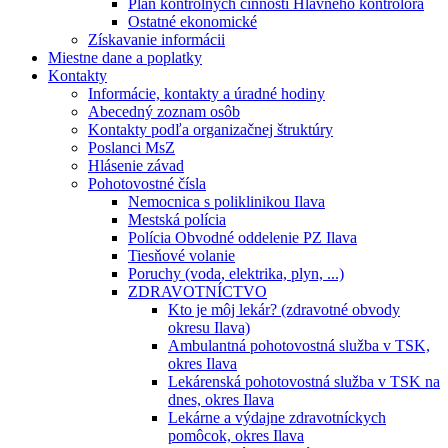
Plán kontrolných činností Hlavného kontrolóra
Ostatné ekonomické
Získavanie informácii
Miestne dane a poplatky
Kontakty
Informácie, kontakty a úradné hodiny
Abecedný zoznam osôb
Kontakty podľa organizačnej štruktúry
Poslanci MsZ
Hlásenie závad
Pohotovostné čísla
Nemocnica s poliklinikou Ilava
Mestská polícia
Polícia Obvodné oddelenie PZ Ilava
Tiesňové volanie
Poruchy (voda, elektrika, plyn, ...)
ZDRAVOTNÍCTVO
Kto je môj lekár? (zdravotné obvody
okresu Ilava)
Ambulantná pohotovostná služba v TSK,
okres Ilava
Lekárenská pohotovostná služba v TSK na
dnes, okres Ilava
Lekárne a výdajne zdravotníckych
pomôcok, okres Ilava