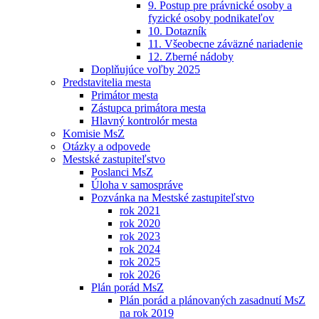
9. Postup pre právnické osoby a
fyzické osoby podnikateľov
10. Dotazník
11. Všeobecne záväzné nariadenie
12. Zberné nádoby
Doplňujúce voľby 2025
Predstavitelia mesta
Primátor mesta
Zástupca primátora mesta
Hlavný kontrolór mesta
Komisie MsZ
Otázky a odpovede
Mestské zastupiteľstvo
Poslanci MsZ
Úloha v samospráve
Pozvánka na Mestské zastupiteľstvo
rok 2021
rok 2020
rok 2023
rok 2024
rok 2025
rok 2026
Plán porád MsZ
Plán porád a plánovaných zasadnutí MsZ
na rok 2019