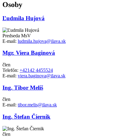
Osoby
Ľudmila Hujová
Predseda MsV
E-mail:
ludmila.hujova@ilava.sk
Mgr. Viera Baginová
člen
Telefón:
+42142 4455524
E-mail:
viera.baginova@ilava.sk
Ing. Tibor Meliš
člen
E-mail:
tibor.melis@ilava.sk
Ing. Štefan Čiernik
člen