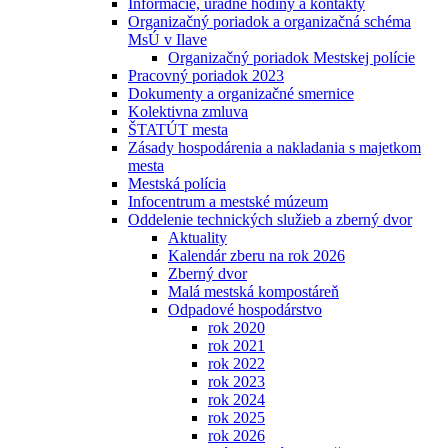
Informácie, úradné hodiny a kontakty
Organizačný poriadok a organizačná schéma
MsÚ v Ilave
Organizačný poriadok Mestskej polície
Pracovný poriadok 2023
Dokumenty a organizačné smernice
Kolektivna zmluva
ŠTATÚT mesta
Zásady hospodárenia a nakladania s majetkom
mesta
Mestská polícia
Infocentrum a mestské múzeum
Oddelenie technických služieb a zberný dvor
Aktuality
Kalendár zberu na rok 2026
Zberný dvor
Malá mestská kompostáreň
Odpadové hospodárstvo
rok 2020
rok 2021
rok 2022
rok 2023
rok 2024
rok 2025
rok 2026