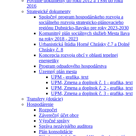
Povinné dokumenty do roku 2012 a TSM do roku
2016
Strategické dokumenty
Spoločný program hospodárskeho rozvoja a
sociálneho rozvoja strategicko-plánovacieho
regiónu Dubnicko-Ilavsko pre roky 2023-2030
Komunitný plán sociálnych služieb Mesta Ilava
na roky 2018 - 2023
Urbanistická štúdia Horné Chrásky č.7 a Dolné
Chrásky č. 8
Koncepcia rozvoja obcí v oblasti tepelnej
energetiky
Program odpadového hospodárstva
Územný plán mesta
UPM - grafika, text
UPM, Zmena a doplnok č. 1 - grafika, text
UPM, Zmena a doplnok č. 2 - grafika, text
UPM, Zmena a doplnok č. 3 - grafika, text
Transfery (dotácie)
Hospodárenie
Rozpočet
Záverečný účet obce
Výročné správy
Správa nezávislého auditora
Plán konsolidácie