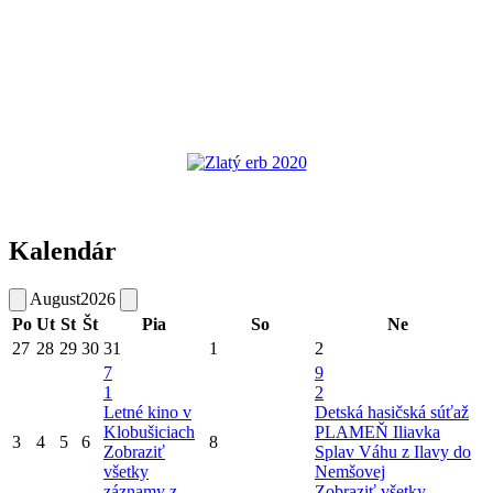
Kalendár
August
2026
Po
Ut
St
Št
Pia
So
Ne
27
28
29
30
31
1
2
7
9
1
2
Letné kino v
Detská hasičská súťaž
Klobušiciach
PLAMEŇ Iliavka
3
4
5
6
8
Zobraziť
Splav Váhu z Ilavy do
všetky
Nemšovej
záznamy z
Zobraziť všetky