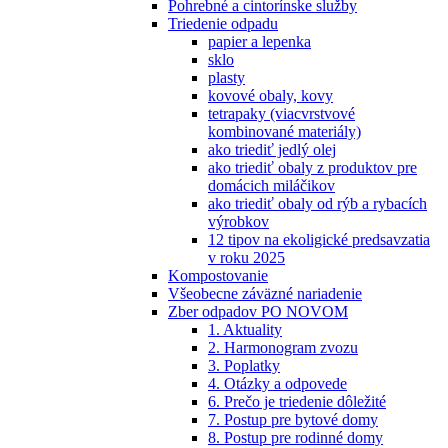
Pohrebné a cintorínske služby
Triedenie odpadu
papier a lepenka
sklo
plasty
kovové obaly, kovy
tetrapaky (viacvrstvové
kombinované materiály)
ako triediť jedlý olej
ako triediť obaly z produktov pre
domácich miláčikov
ako triediť obaly od rýb a rybacích
výrobkov
12 tipov na ekoligické predsavzatia
v roku 2025
Kompostovanie
Všeobecne záväzné nariadenie
Zber odpadov PO NOVOM
1. Aktuality
2. Harmonogram zvozu
3. Poplatky
4. Otázky a odpovede
6. Prečo je triedenie dôležité
7. Postup pre bytové domy
8. Postup pre rodinné domy