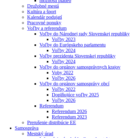
možnosti platieb
Družobné mestá
Kultúra a šport
Kalendár podujatí
Pracovné ponuky
Voľby a referendum
Voľby do Národnej rady Slovenskej republiky
Voľby 2023
Voľby do Európskeho parlamentu
Voľby 2024
Voľby prezidenta Slovenskej republiky
Voľby 2024
Voľby do orgánov samosprávnych krajov
Voby 2022
Voľby 2026
Voľby do orgánov samosprávy obcí
Voľby 2022
Doplňujúce voľby 2025
Voľby 2026
Referendum
Referendum 2026
Referendum 2023
Prerušenie distribúcie EE
Samospráva
Mestský úrad