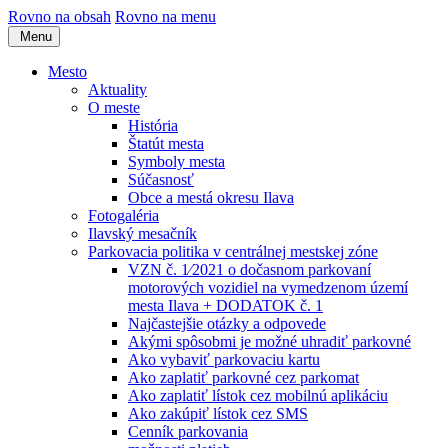
Rovno na obsah
Rovno na menu
Menu
Mesto
Aktuality
O meste
História
Štatút mesta
Symboly mesta
Súčasnosť
Obce a mestá okresu Ilava
Fotogaléria
Ilavský mesačník
Parkovacia politika v centrálnej mestskej zóne
VZN č. 1⁄2021 o dočasnom parkovaní
motorových vozidiel na vymedzenom území
mesta Ilava + DODATOK č. 1
Najčastejšie otázky a odpovede
Akými spôsobmi je možné uhradiť parkovné
Ako vybaviť parkovaciu kartu
Ako zaplatiť parkovné cez parkomat
Ako zaplatiť lístok cez mobilnú aplikáciu
Ako zakúpiť lístok cez SMS
Cenník parkovania