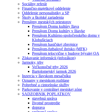
Sociálny referát
Finančno-majetkové oddelenie
Oddelenie personalistiky a SP
Školy a školské zariadenia
Prenájmy mestských priestorov
Prenájom Domu kultúry Ilava
Prenájom Domu kultúry v Iliavke
Prenájom Kultúrno-spoločenského domu v
Klobušiciach
Prenájom hasičskej zbrojnice
Prenájom-futbalové ihrisko (MFK)
Prenájom telocvične v budove bývalej OA
Získavanie informácii (infozákon)
Jarmoky, trhy
Veľkonočné trhy 2026
Bartolomejský jarmok 2026
Inzercia v Ilavskom mesačníku
Oznamy v mestskom rozhlase
Pohrebné a cintorínske služby
Parkovanie v centrálnej mestskej zóne
SADZOBNIK POPLATKOV
stavebná správa
životné prostredie
doprava
vnútorná správa