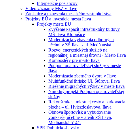
Interpelácie poslancov
Video-záznamy MsZ v Ilave
Zápisnice a uznesenia mestského zastupiteľstva
Projekty EÚ a investície mesta Ilava
Projekty mesta EU
Zvýšenie kapacít infraštruktúry budovy
MŠ Ilava-Klobušice
Modernizácia vybavenia odborných
učební v ZŠ Ilava - ul. Medňanská
Rozvoj energetických služieb na
regionálnej a miestnej úrovni - Mesto Ilava
Kompostéry pre mesto Ilava
Podpora opatrovateľskej služby v meste
Ilava
Modernizácia zberného dvora v Ilave
Multifunkčné ihrisko Ul. Štúrova, Ilava
Riešenie migračných výziev v meste Ilava
Národný projekt Podpora opatrovateľskej
služby
Rekonštrukcia miestnej cesty a parkovacia
plocha – ul. Hviezdoslavova, Ilava
Obnova športovísk a vybudovanie
vonkajšej učebne v areáli ZŠ Ilava,
Medňanská 514⁄5
SPR Dubnicko-Ilavsko