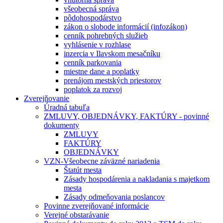
všeobecná správa
pôdohospodárstvo
zákon o slobode informácií (infozákon)
cenník pohrebných služieb
vyhlásenie v rozhlase
inzercia v Ilavskom mesačníku
cenník parkovania
miestne dane a poplatky
prenájom mestských priestorov
poplatok za rozvoj
Zverejňovanie
Úradná tabuľa
ZMLUVY, OBJEDNÁVKY, FAKTÚRY - povinné
dokumenty
ZMLUVY
FAKTÚRY
OBJEDNÁVKY
VZN-Všeobecne záväzné nariadenia
Štatút mesta
Zásady hospodárenia a nakladania s majetkom
mesta
Zásady odmeňovania poslancov
Povinne zverejňované informácie
Verejné obstarávanie