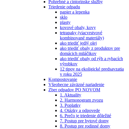
Pohrebné a cintorínske služby
Triedenie odpadu
papier a lepenka
sklo
plasty
kovové obaly, kovy
tetrapaky (viacvrstvové
kombinované materiály)
ako triediť jedlý olej
ako triediť obaly z produktov pre
domácich miláčikov
ako triediť obaly od rýb a rybacích
výrobkov
12 tipov na ekoligické predsavzatia
v roku 2025
Kompostovanie
Všeobecne záväzné nariadenie
Zber odpadov PO NOVOM
1. Aktuality
2. Harmonogram zvozu
3. Poplatky
4. Otázky a odpovede
6. Prečo je triedenie dôležité
7. Postup pre bytové domy
8. Postup pre rodinné domy