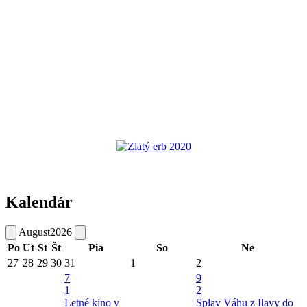
Kalendár
August
2026
Po
Ut
St
Št
Pia
So
Ne
27
28
29
30
31
1
2
7
9
1
2
Letné kino v
Splav Váhu z Ilavy do