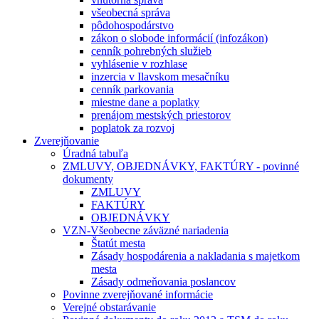
všeobecná správa
pôdohospodárstvo
zákon o slobode informácií (infozákon)
cenník pohrebných služieb
vyhlásenie v rozhlase
inzercia v Ilavskom mesačníku
cenník parkovania
miestne dane a poplatky
prenájom mestských priestorov
poplatok za rozvoj
Zverejňovanie
Úradná tabuľa
ZMLUVY, OBJEDNÁVKY, FAKTÚRY - povinné
dokumenty
ZMLUVY
FAKTÚRY
OBJEDNÁVKY
VZN-Všeobecne záväzné nariadenia
Štatút mesta
Zásady hospodárenia a nakladania s majetkom
mesta
Zásady odmeňovania poslancov
Povinne zverejňované informácie
Verejné obstarávanie