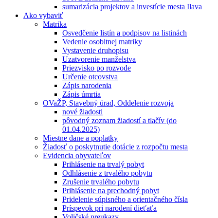
sumarizácia projektov a investície mesta Ilava
Ako vybaviť
Matrika
Osvedčenie listín a podpisov na listinách
Vedenie osobitnej matriky
Vystavenie druhopisu
Uzatvorenie manželstva
Priezvisko po rozvode
Určenie otcovstva
Zápis narodenia
Zápis úmrtia
OVaŽP, Stavebný úrad, Oddelenie rozvoja
nové žiadosti
pôvodný zoznam žiadostí a tlačív (do
01.04.2025)
Miestne dane a poplatky
Žiadosť o poskytnutie dotácie z rozpočtu mesta
Evidencia obyvateľov
Prihlásenie na trvalý pobyt
Odhlásenie z trvalého pobytu
Zrušenie trvalého pobytu
Prihlásenie na prechodný pobyt
Pridelenie súpisného a orientačného čísla
Príspevok pri narodení dieťaťa
Voličské preukazy