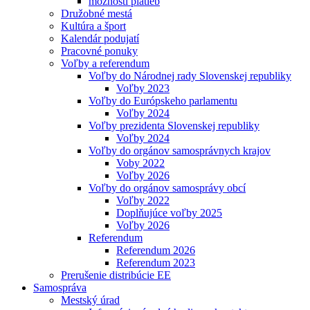
možnosti platieb
Družobné mestá
Kultúra a šport
Kalendár podujatí
Pracovné ponuky
Voľby a referendum
Voľby do Národnej rady Slovenskej republiky
Voľby 2023
Voľby do Európskeho parlamentu
Voľby 2024
Voľby prezidenta Slovenskej republiky
Voľby 2024
Voľby do orgánov samosprávnych krajov
Voby 2022
Voľby 2026
Voľby do orgánov samosprávy obcí
Voľby 2022
Doplňujúce voľby 2025
Voľby 2026
Referendum
Referendum 2026
Referendum 2023
Prerušenie distribúcie EE
Samospráva
Mestský úrad