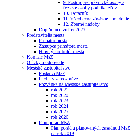
9. Postup pre právnické osoby a
fyzické osoby podnikateľov
10. Dotazník
11. Všeobecne záväzné nariadenie
12. Zberné nádoby
Doplňujúce voľby 2025
Predstavitelia mesta
Primátor mesta
Zástupca primátora mesta
Hlavný kontrolór mesta
Komisie MsZ
Otázky a odpovede
Mestské zastupiteľstvo
Poslanci MsZ
Úloha v samospráve
Pozvánka na Mestské zastupiteľstvo
rok 2021
rok 2020
rok 2023
rok 2024
rok 2025
rok 2026
Plán porád MsZ
Plán porád a plánovaných zasadnutí MsZ
na rok 2019