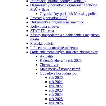
Informácie, úradné hodiny a kontakty
Organizačný poriadok a organizačná schéma
MsÚ v Ilave
Organizačný poriadok Mestskej polície
Pracovný poriadok 2023
Dokumenty a organizačné smernice
Kolektivna zmluva
ŠTATÚT mesta
Zásady hospodárenia a nakladania s majetkom
mesta
Mestská polícia
Infocentrum a mestské múzeum
Oddelenie technických služieb a zberný dvor
Aktuality
Kalendár zberu na rok 2026
Zberný dvor
Malá mestská kompostáreň
Odpadové hospodárstvo
rok 2020
rok 2021
rok 2022
rok 2023
rok 2024
rok 2025
rok 2026