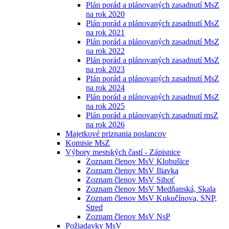
Plán porád a plánovaných zasadnutí MsZ
na rok 2020
Plán porád a plánovaných zasadnutí MsZ
na rok 2021
Plán porád a plánovaných zasadnutí MsZ
na rok 2022
Plán porád a plánovaných zasadnutí MsZ
na rok 2023
Plán porád a plánovaných zasadnutí MsZ
na rok 2024
Plán porád a plánovaných zasadnutí MsZ
na rok 2025
Plán porád a plánovaných zasadnutí msZ
na rok 2026
Majetkové priznania poslancov
Komisie MsZ
Výbory mestských častí - Zápisnice
Zoznam členov MsV Klobušice
Zoznam členov MsV Iliavka
Zoznam členov MsV Sihoť
Zoznam členov MsV Medňanská, Skala
Zoznam členov MsV Kukučínova, SNP,
Stred
Zoznam členov MsV NsP
Požiadavky MsV