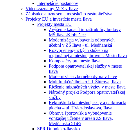
Interpelácie poslancov
Video-záznamy MsZ v Ilave
Zápisnice a uznesenia mestského zastupiteľstva
Projekty EÚ a investície mesta Ilava
Projekty mesta EU
Zvýšenie kapacít infraštruktúry budovy
MŠ Ilava-Klobušice
Modernizácia vybavenia odborných
učební v ZŠ Ilava - ul. Medňanská
Rozvoj energetických služieb na
regionálnej a miestnej úrovni - Mesto Ilava
Kompostéry pre mesto Ilava
Podpora opatrovateľskej služby v meste
Ilava
Modernizácia zberného dvora v Ilave
Multifunkčné ihrisko Ul. Štúrova, Ilava
Riešenie migračných výziev v meste Ilava
Národný projekt Podpora opatrovateľskej
služby
Rekonštrukcia miestnej cesty a parkovacia
plocha – ul. Hviezdoslavova, Ilava
Obnova športovísk a vybudovanie
vonkajšej učebne v areáli ZŠ Ilava,
Medňanská 514⁄5
SPR Dubnicko-Ilavsko