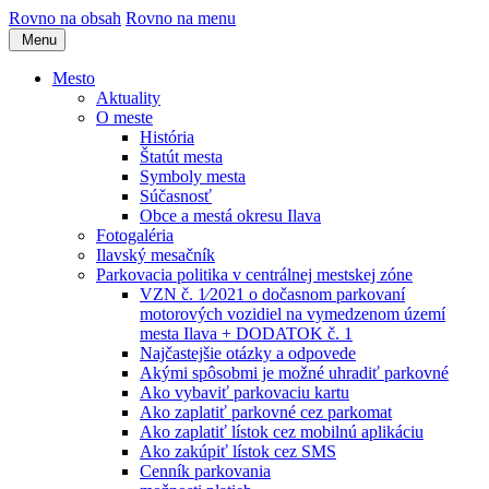
Rovno na obsah
Rovno na menu
Menu
Mesto
Aktuality
O meste
História
Štatút mesta
Symboly mesta
Súčasnosť
Obce a mestá okresu Ilava
Fotogaléria
Ilavský mesačník
Parkovacia politika v centrálnej mestskej zóne
VZN č. 1⁄2021 o dočasnom parkovaní
motorových vozidiel na vymedzenom území
mesta Ilava + DODATOK č. 1
Najčastejšie otázky a odpovede
Akými spôsobmi je možné uhradiť parkovné
Ako vybaviť parkovaciu kartu
Ako zaplatiť parkovné cez parkomat
Ako zaplatiť lístok cez mobilnú aplikáciu
Ako zakúpiť lístok cez SMS
Cenník parkovania