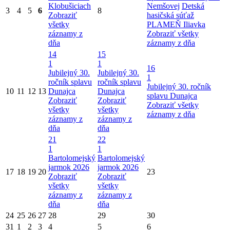
Klobušiciach
Nemšovej
Detská
3
4
5
6
8
Zobraziť
hasičská súťaž
všetky
PLAMEŇ Iliavka
záznamy z
Zobraziť všetky
dňa
záznamy z dňa
14
15
1
1
16
Jubilejný 30.
Jubilejný 30.
1
ročník splavu
ročník splavu
Jubilejný 30. ročník
10
11
12
13
Dunajca
Dunajca
splavu Dunajca
Zobraziť
Zobraziť
Zobraziť všetky
všetky
všetky
záznamy z dňa
záznamy z
záznamy z
dňa
dňa
21
22
1
1
Bartolomejský
Bartolomejský
jarmok 2026
jarmok 2026
17
18
19
20
23
Zobraziť
Zobraziť
všetky
všetky
záznamy z
záznamy z
dňa
dňa
24
25
26
27
28
29
30
31
1
2
3
4
5
6