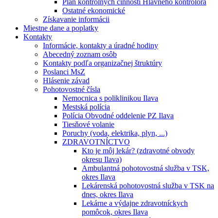
Plán kontrolných činností Hlavného kontrolóra
Ostatné ekonomické
Získavanie informácii
Miestne dane a poplatky
Kontakty
Informácie, kontakty a úradné hodiny
Abecedný zoznam osôb
Kontakty podľa organizačnej štruktúry
Poslanci MsZ
Hlásenie závad
Pohotovostné čísla
Nemocnica s poliklinikou Ilava
Mestská polícia
Polícia Obvodné oddelenie PZ Ilava
Tiesňové volanie
Poruchy (voda, elektrika, plyn, ...)
ZDRAVOTNÍCTVO
Kto je môj lekár? (zdravotné obvody
okresu Ilava)
Ambulantná pohotovostná služba v TSK,
okres Ilava
Lekárenská pohotovostná služba v TSK na
dnes, okres Ilava
Lekárne a výdajne zdravotníckych
pomôcok, okres Ilava