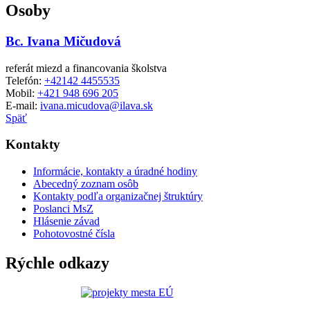
Osoby
Bc. Ivana Mičudová
referát miezd a financovania školstva
Telefón:
+42142 4455535
Mobil:
+421 948 696 205
E-mail:
ivana.micudova@ilava.sk
Späť
Kontakty
Informácie, kontakty a úradné hodiny
Abecedný zoznam osôb
Kontakty podľa organizačnej štruktúry
Poslanci MsZ
Hlásenie závad
Pohotovostné čísla
Rýchle odkazy