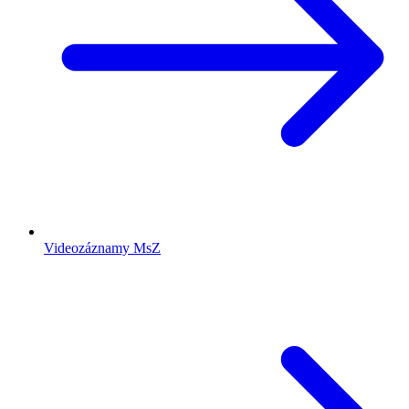
Videozáznamy MsZ