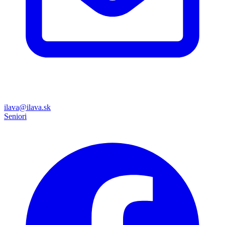
ilava@ilava.sk
Seniori