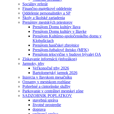
Sociálny referát
Finančno-majetkové oddelenie
Oddelenie personalistiky a SP
Školy a školské zariadenia
Prenájmy mestských priestorov
Prenájom Domu kultúry Ilava
Prenájom Domu kultúry v Iliavke
Prenájom Kultúrno-spoločenského domu v
Klobušiciach
Prenájom hasičskej zbrojnice
Prenájom-futbalové ihrisko (MFK)
Prenájom telocvične v budove bývalej OA
Získavanie informácii (infozákon)
Jarmoky, trhy
Veľkonočné trhy 2026
Bartolomejský jarmok 2026
Inzercia v Ilavskom mesačníku
Oznamy v mestskom rozhlase
Pohrebné a cintorínske služby
Parkovanie v centrálnej mestskej zóne
SADZOBNIK POPLATKOV
stavebná správa
životné prostredie
doprava
vnútorná správa