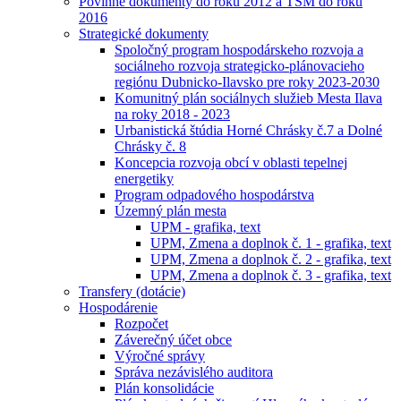
Povinné dokumenty do roku 2012 a TSM do roku
2016
Strategické dokumenty
Spoločný program hospodárskeho rozvoja a
sociálneho rozvoja strategicko-plánovacieho
regiónu Dubnicko-Ilavsko pre roky 2023-2030
Komunitný plán sociálnych služieb Mesta Ilava
na roky 2018 - 2023
Urbanistická štúdia Horné Chrásky č.7 a Dolné
Chrásky č. 8
Koncepcia rozvoja obcí v oblasti tepelnej
energetiky
Program odpadového hospodárstva
Územný plán mesta
UPM - grafika, text
UPM, Zmena a doplnok č. 1 - grafika, text
UPM, Zmena a doplnok č. 2 - grafika, text
UPM, Zmena a doplnok č. 3 - grafika, text
Transfery (dotácie)
Hospodárenie
Rozpočet
Záverečný účet obce
Výročné správy
Správa nezávislého auditora
Plán konsolidácie