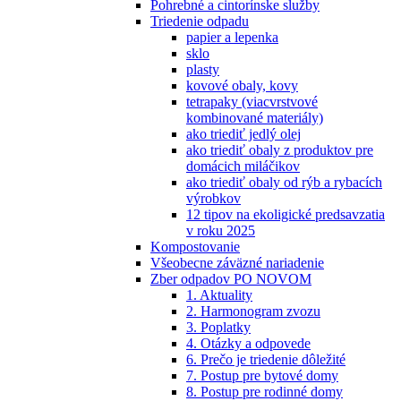
Pohrebné a cintorínske služby
Triedenie odpadu
papier a lepenka
sklo
plasty
kovové obaly, kovy
tetrapaky (viacvrstvové
kombinované materiály)
ako triediť jedlý olej
ako triediť obaly z produktov pre
domácich miláčikov
ako triediť obaly od rýb a rybacích
výrobkov
12 tipov na ekoligické predsavzatia
v roku 2025
Kompostovanie
Všeobecne záväzné nariadenie
Zber odpadov PO NOVOM
1. Aktuality
2. Harmonogram zvozu
3. Poplatky
4. Otázky a odpovede
6. Prečo je triedenie dôležité
7. Postup pre bytové domy
8. Postup pre rodinné domy