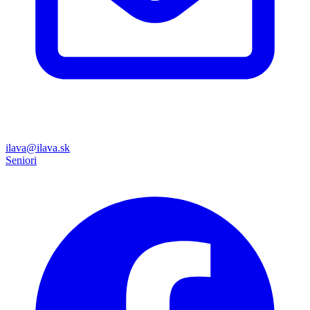
ilava@ilava.sk
Seniori