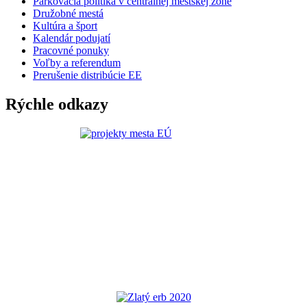
Parkovacia politika v centrálnej mestskej zóne
Družobné mestá
Kultúra a šport
Kalendár podujatí
Pracovné ponuky
Voľby a referendum
Prerušenie distribúcie EE
Rýchle odkazy