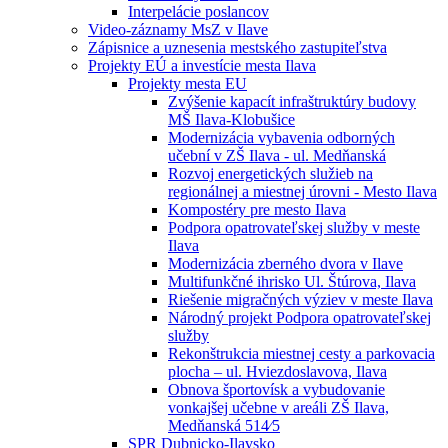
Interpelácie poslancov
Video-záznamy MsZ v Ilave
Zápisnice a uznesenia mestského zastupiteľstva
Projekty EÚ a investície mesta Ilava
Projekty mesta EU
Zvýšenie kapacít infraštruktúry budovy
MŠ Ilava-Klobušice
Modernizácia vybavenia odborných
učební v ZŠ Ilava - ul. Medňanská
Rozvoj energetických služieb na
regionálnej a miestnej úrovni - Mesto Ilava
Kompostéry pre mesto Ilava
Podpora opatrovateľskej služby v meste
Ilava
Modernizácia zberného dvora v Ilave
Multifunkčné ihrisko Ul. Štúrova, Ilava
Riešenie migračných výziev v meste Ilava
Národný projekt Podpora opatrovateľskej
služby
Rekonštrukcia miestnej cesty a parkovacia
plocha – ul. Hviezdoslavova, Ilava
Obnova športovísk a vybudovanie
vonkajšej učebne v areáli ZŠ Ilava,
Medňanská 514⁄5
SPR Dubnicko-Ilavsko