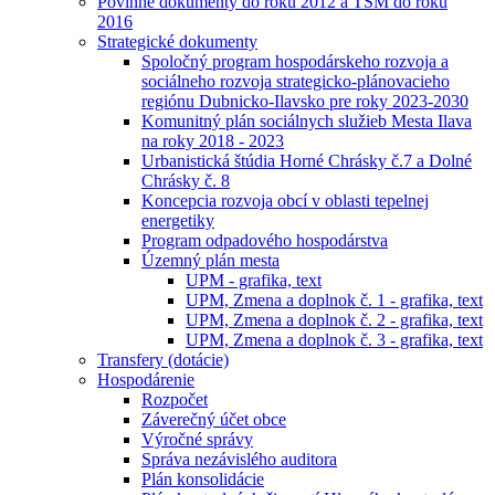
Povinné dokumenty do roku 2012 a TSM do roku
2016
Strategické dokumenty
Spoločný program hospodárskeho rozvoja a
sociálneho rozvoja strategicko-plánovacieho
regiónu Dubnicko-Ilavsko pre roky 2023-2030
Komunitný plán sociálnych služieb Mesta Ilava
na roky 2018 - 2023
Urbanistická štúdia Horné Chrásky č.7 a Dolné
Chrásky č. 8
Koncepcia rozvoja obcí v oblasti tepelnej
energetiky
Program odpadového hospodárstva
Územný plán mesta
UPM - grafika, text
UPM, Zmena a doplnok č. 1 - grafika, text
UPM, Zmena a doplnok č. 2 - grafika, text
UPM, Zmena a doplnok č. 3 - grafika, text
Transfery (dotácie)
Hospodárenie
Rozpočet
Záverečný účet obce
Výročné správy
Správa nezávislého auditora
Plán konsolidácie