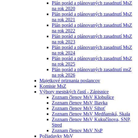
Plán porád a plánovaných zasadnutí MsZ
na rok 2020
Plán porád a plánovaných zasadnutí MsZ
na rok 2021
Plán porád a plánovaných zasadnutí MsZ
na rok 2022
Plán porád a plánovaných zasadnutí MsZ
na rok 2023
Plán porád a plánovaných zasadnutí MsZ
na rok 2024
Plán porád a plánovaných zasadnutí MsZ
na rok 2025
Plán porád a plánovaných zasadnutí msZ
na rok 2026
Majetkové priznania poslancov
Komisie MsZ
Výbory mestských častí - Zápisnice
Zoznam členov MsV Klobušice
Zoznam členov MsV Iliavka
Zoznam členov MsV Sihoť
Zoznam členov MsV Medňanská, Skala
Zoznam členov MsV Kukučínova, SNP,
Stred
Zoznam členov MsV NsP
Požiadavky MsV