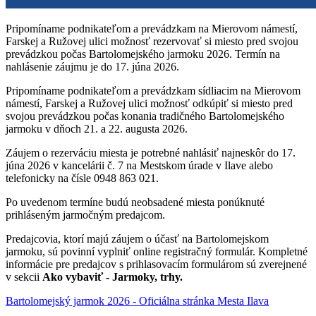
Pripomíname podnikateľom a prevádzkam na Mierovom námestí,
Farskej a Ružovej ulici možnosť rezervovať si miesto pred svojou
prevádzkou počas Bartolomejského jarmoku 2026. Termín na
nahlásenie záujmu je do 17. júna 2026.
Pripomíname podnikateľom a prevádzkam sídliacim na Mierovom
námestí, Farskej a Ružovej ulici možnosť odkúpiť si miesto pred
svojou prevádzkou počas konania tradičného Bartolomejského
jarmoku v dňoch 21. a 22. augusta 2026.
Záujem o rezerváciu miesta je potrebné nahlásiť najneskôr do 17.
júna 2026 v kancelárii č. 7 na Mestskom úrade v Ilave alebo
telefonicky na čísle 0948 863 021.
Po uvedenom termíne budú neobsadené miesta ponúknuté
prihláseným jarmočným predajcom.
Predajcovia, ktorí majú záujem o účasť na Bartolomejskom
jarmoku, sú povinní vyplniť online registračný formulár. Kompletné
informácie pre predajcov s prihlasovacím formulárom sú zverejnené
v sekcii
Ako vybaviť - Jarmoky, trhy.
Bartolomejský jarmok 2026 - Oficiálna stránka Mesta Ilava