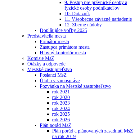
9. Postup pre právnické osoby a
fyzické osoby podnikateľov
10. Dotazník
11. Všeobecne záväzné nariadenie
12. Zberné nádoby
Doplňujúce voľby 2025
Predstavitelia mesta
Primátor mesta
Zástupca primátora mesta
Hlavný kontrolór mesta
Komisie MsZ
Otázky a odpovede
Mestské zastupiteľstvo
Poslanci MsZ
Úloha v samospráve
Pozvánka na Mestské zastupiteľstvo
rok 2021
rok 2020
rok 2023
rok 2024
rok 2025
rok 2026
Plán porád MsZ
Plán porád a plánovaných zasadnutí MsZ
na rok 2019