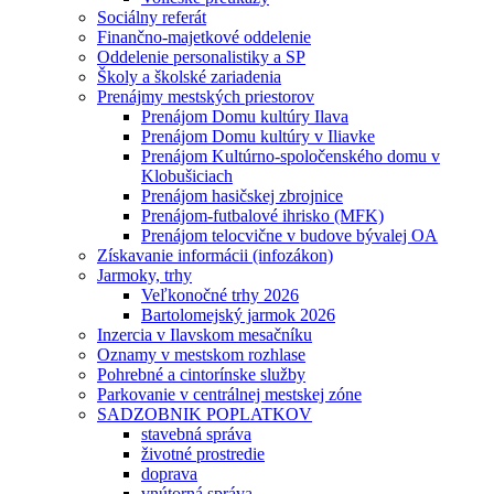
Sociálny referát
Finančno-majetkové oddelenie
Oddelenie personalistiky a SP
Školy a školské zariadenia
Prenájmy mestských priestorov
Prenájom Domu kultúry Ilava
Prenájom Domu kultúry v Iliavke
Prenájom Kultúrno-spoločenského domu v
Klobušiciach
Prenájom hasičskej zbrojnice
Prenájom-futbalové ihrisko (MFK)
Prenájom telocvične v budove bývalej OA
Získavanie informácii (infozákon)
Jarmoky, trhy
Veľkonočné trhy 2026
Bartolomejský jarmok 2026
Inzercia v Ilavskom mesačníku
Oznamy v mestskom rozhlase
Pohrebné a cintorínske služby
Parkovanie v centrálnej mestskej zóne
SADZOBNIK POPLATKOV
stavebná správa
životné prostredie
doprava
vnútorná správa