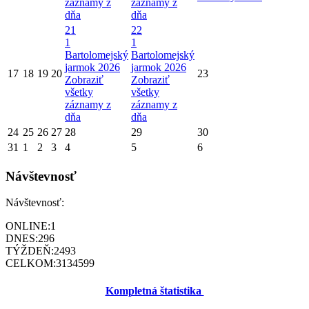
záznamy z
záznamy z
dňa
dňa
21
22
1
1
Bartolomejský
Bartolomejský
jarmok 2026
jarmok 2026
17
18
19
20
23
Zobraziť
Zobraziť
všetky
všetky
záznamy z
záznamy z
dňa
dňa
24
25
26
27
28
29
30
31
1
2
3
4
5
6
Návštevnosť
Návštevnosť:
ONLINE:
1
DNES:
296
TÝŽDEŇ:
2493
CELKOM:
3134599
Kompletná štatistika