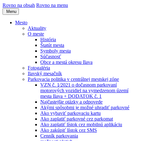
Rovno na obsah
Rovno na menu
Menu
Mesto
Aktuality
O meste
História
Štatút mesta
Symboly mesta
Súčasnosť
Obce a mestá okresu Ilava
Fotogaléria
Ilavský mesačník
Parkovacia politika v centrálnej mestskej zóne
VZN č. 1⁄2021 o dočasnom parkovaní
motorových vozidiel na vymedzenom území
mesta Ilava + DODATOK č. 1
Najčastejšie otázky a odpovede
Akými spôsobmi je možné uhradiť parkovné
Ako vybaviť parkovaciu kartu
Ako zaplatiť parkovné cez parkomat
Ako zaplatiť lístok cez mobilnú aplikáciu
Ako zakúpiť lístok cez SMS
Cenník parkovania