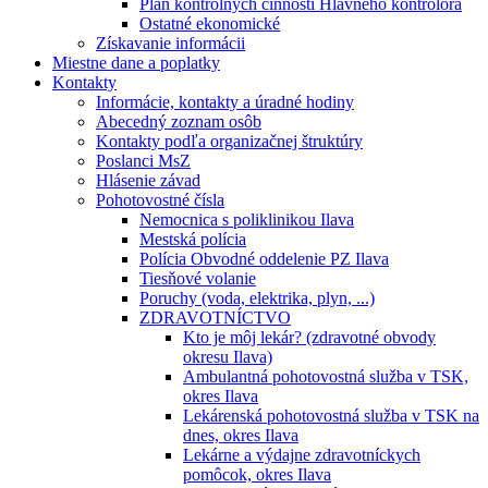
Plán kontrolných činností Hlavného kontrolóra
Ostatné ekonomické
Získavanie informácii
Miestne dane a poplatky
Kontakty
Informácie, kontakty a úradné hodiny
Abecedný zoznam osôb
Kontakty podľa organizačnej štruktúry
Poslanci MsZ
Hlásenie závad
Pohotovostné čísla
Nemocnica s poliklinikou Ilava
Mestská polícia
Polícia Obvodné oddelenie PZ Ilava
Tiesňové volanie
Poruchy (voda, elektrika, plyn, ...)
ZDRAVOTNÍCTVO
Kto je môj lekár? (zdravotné obvody
okresu Ilava)
Ambulantná pohotovostná služba v TSK,
okres Ilava
Lekárenská pohotovostná služba v TSK na
dnes, okres Ilava
Lekárne a výdajne zdravotníckych
pomôcok, okres Ilava