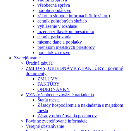
všeobecná správa
pôdohospodárstvo
zákon o slobode informácií (infozákon)
cenník pohrebných služieb
vyhlásenie v rozhlase
inzercia v Ilavskom mesačníku
cenník parkovania
miestne dane a poplatky
prenájom mestských priestorov
poplatok za rozvoj
Zverejňovanie
Úradná tabuľa
ZMLUVY, OBJEDNÁVKY, FAKTÚRY - povinné
dokumenty
ZMLUVY
FAKTÚRY
OBJEDNÁVKY
VZN-Všeobecne záväzné nariadenia
Štatút mesta
Zásady hospodárenia a nakladania s majetkom
mesta
Zásady odmeňovania poslancov
Povinne zverejňované informácie
Verejné obstarávanie