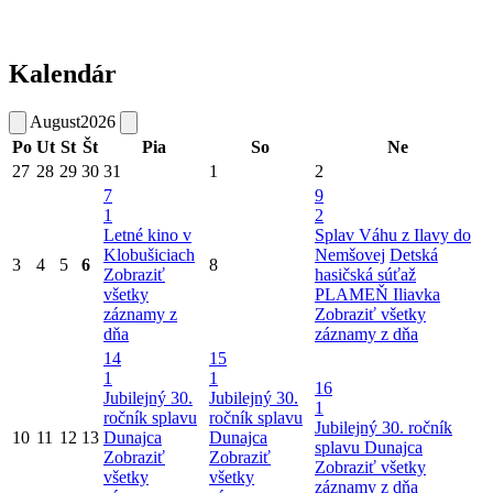
Kalendár
August
2026
Po
Ut
St
Št
Pia
So
Ne
27
28
29
30
31
1
2
7
9
1
2
Letné kino v
Splav Váhu z Ilavy do
Klobušiciach
Nemšovej
Detská
3
4
5
6
8
Zobraziť
hasičská súťaž
všetky
PLAMEŇ Iliavka
záznamy z
Zobraziť všetky
dňa
záznamy z dňa
14
15
1
1
16
Jubilejný 30.
Jubilejný 30.
1
ročník splavu
ročník splavu
Jubilejný 30. ročník
10
11
12
13
Dunajca
Dunajca
splavu Dunajca
Zobraziť
Zobraziť
Zobraziť všetky
všetky
všetky
záznamy z dňa