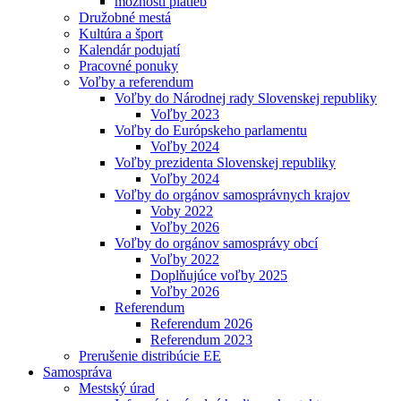
možnosti platieb
Družobné mestá
Kultúra a šport
Kalendár podujatí
Pracovné ponuky
Voľby a referendum
Voľby do Národnej rady Slovenskej republiky
Voľby 2023
Voľby do Európskeho parlamentu
Voľby 2024
Voľby prezidenta Slovenskej republiky
Voľby 2024
Voľby do orgánov samosprávnych krajov
Voby 2022
Voľby 2026
Voľby do orgánov samosprávy obcí
Voľby 2022
Doplňujúce voľby 2025
Voľby 2026
Referendum
Referendum 2026
Referendum 2023
Prerušenie distribúcie EE
Samospráva
Mestský úrad