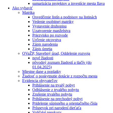
sumarizácia projektov a investície mesta Ilava
Ako vybaviť
Matrika
Osvedčenie listín a podpisov na listinách
Vedenie osobitnej matriky
Vystavenie druhopisu
Uzatvorenie manželstva
Priezvisko po rozvode
Určenie otcovstva
Zápis narodenia
Zápis úmrtia
OVaŽP, Stavebný úrad, Oddelenie rozvoja
nové žiadosti
pôvodný zoznam žiadostí a tlačív (do
01.04.2025)
Miestne dane a poplatky
Žiadosť o poskytnutie dotácie z rozpočtu mesta
Evidencia obyvateľov
Prihlásenie na trvalý pobyt
Odhlásenie z trvalého pobytu
Zrušenie trvalého pobytu
Prihlásenie na prechodný pobyt
Pridelenie súpisného a orientačného čísla
Príspevok pri narodení dieťaťa
Voličské preukazy