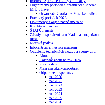
Informácie, úradné hodiny a kontakty
Organizačný poriadok a organizačná schéma
MsÚ v Ilave
Organizačný poriadok Mestskej polície
Pracovný poriadok 2023
Dokumenty a organizačné smernice
Kolektivna zmluva
ŠTATÚT mesta
Zásady hospodárenia a nakladania s majetkom
mesta
Mestská polícia
Infocentrum a mestské múzeum
Oddelenie technických služieb a zberný dvor
Aktuality
Kalendár zberu na rok 2026
Zberný dvor
Malá mestská kompostáreň
Odpadové hospodárstvo
rok 2020
rok 2021
rok 2022
rok 2023
rok 2024
rok 2025
rok 2026