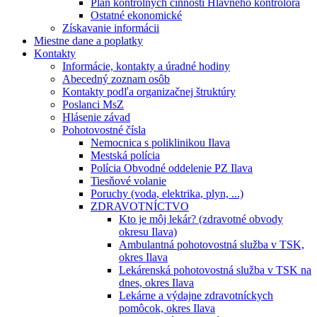
Plán kontrolných činností Hlavného kontrolóra
Ostatné ekonomické
Získavanie informácii
Miestne dane a poplatky
Kontakty
Informácie, kontakty a úradné hodiny
Abecedný zoznam osôb
Kontakty podľa organizačnej štruktúry
Poslanci MsZ
Hlásenie závad
Pohotovostné čísla
Nemocnica s poliklinikou Ilava
Mestská polícia
Polícia Obvodné oddelenie PZ Ilava
Tiesňové volanie
Poruchy (voda, elektrika, plyn, ...)
ZDRAVOTNÍCTVO
Kto je môj lekár? (zdravotné obvody
okresu Ilava)
Ambulantná pohotovostná služba v TSK,
okres Ilava
Lekárenská pohotovostná služba v TSK na
dnes, okres Ilava
Lekárne a výdajne zdravotníckych
pomôcok, okres Ilava