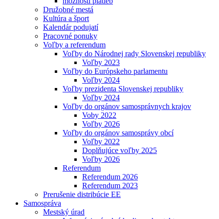
možnosti platieb
Družobné mestá
Kultúra a šport
Kalendár podujatí
Pracovné ponuky
Voľby a referendum
Voľby do Národnej rady Slovenskej republiky
Voľby 2023
Voľby do Európskeho parlamentu
Voľby 2024
Voľby prezidenta Slovenskej republiky
Voľby 2024
Voľby do orgánov samosprávnych krajov
Voby 2022
Voľby 2026
Voľby do orgánov samosprávy obcí
Voľby 2022
Doplňujúce voľby 2025
Voľby 2026
Referendum
Referendum 2026
Referendum 2023
Prerušenie distribúcie EE
Samospráva
Mestský úrad