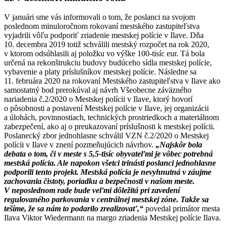
V januári sme vás informovali o tom, že poslanci na svojom
poslednom minuloročnom rokovaní mestského zastupiteľstva
vyjadrili vôľu podporiť zriadenie mestskej polície v Ilave. Dňa
10. decembra 2019 totiž schválili mestský rozpočet na rok 2020,
v ktorom odsúhlasili aj položku vo výške 100-tisíc eur. Tá bola
určená na rekonštrukciu budovy budúceho sídla mestskej polície,
vybavenie a platy príslušníkov mestskej polície. Následne sa
11. februára 2020 na rokovaní Mestského zastupiteľstva v Ilave ako
samostatný bod prerokúval aj návrh Všeobecne záväzného
nariadenia č.2/2020 o Mestskej polícii v Ilave, ktorý hovorí
o pôsobnosti a postavení Mestskej polície v Ilave, jej organizácii
a úlohách, povinnostiach, technických prostriedkoch a materiálnom
zabezpečení, ako aj o preukazovaní príslušnosti k mestskej polícii.
Poslanecký zbor jednohlasne schválil VZN č.2/2020 o Mestskej
polícii v Ilave v znení pozmeňujúcich návrhov.
„Najskôr bola
debata o tom, či v meste s 5,5-tisíc obyvateľmi je vôbec potrebná
mestská polícia. Ale napokon všetci trinásti poslanci jednohlasne
podporili tento projekt. Mestská polícia je nevyhnutná v záujme
zachovania čistoty, poriadku a bezpečnosti v našom meste.
V neposlednom rade bude veľmi dôležitá pri zavedení
regulovaného parkovania v centrálnej mestskej zóne. Takže sa
tešíme, že sa nám to podarilo zrealizovať,“
povedal primátor mesta
Ilava Viktor Wiedermann na margo zriadenia Mestskej polície Ilava.