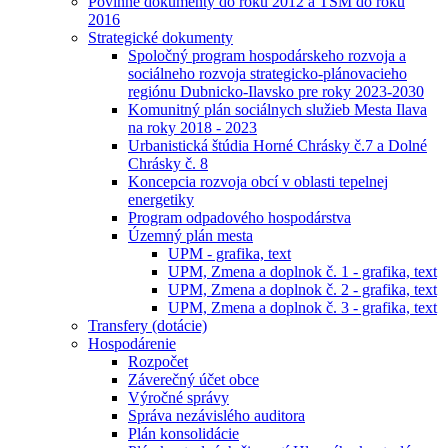
Povinné dokumenty do roku 2012 a TSM do roku
2016
Strategické dokumenty
Spoločný program hospodárskeho rozvoja a
sociálneho rozvoja strategicko-plánovacieho
regiónu Dubnicko-Ilavsko pre roky 2023-2030
Komunitný plán sociálnych služieb Mesta Ilava
na roky 2018 - 2023
Urbanistická štúdia Horné Chrásky č.7 a Dolné
Chrásky č. 8
Koncepcia rozvoja obcí v oblasti tepelnej
energetiky
Program odpadového hospodárstva
Územný plán mesta
UPM - grafika, text
UPM, Zmena a doplnok č. 1 - grafika, text
UPM, Zmena a doplnok č. 2 - grafika, text
UPM, Zmena a doplnok č. 3 - grafika, text
Transfery (dotácie)
Hospodárenie
Rozpočet
Záverečný účet obce
Výročné správy
Správa nezávislého auditora
Plán konsolidácie