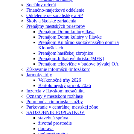
Sociálny referát
Finančno-majetkové oddelenie
Oddelenie personalistiky a SP
Školy a školské zariadenia
Prenájmy mestských priestorov
Prenájom Domu kultúry Ilava
Prenájom Domu kultúry v Iliavke
Prenájom Kultúrno-spoločenského domu v
Klobušiciach
Prenájom hasičskej zbrojnice
Prenájom-futbalové ihrisko (MFK)
Prenájom telocvične v budove bývalej OA
Získavanie informácii (infozákon)
Jarmoky, trhy
Veľkonočné trhy 2026
Bartolomejský jarmok 2026
Inzercia v Ilavskom mesačníku
Oznamy v mestskom rozhlase
Pohrebné a cintorínske služby
Parkovanie v centrálnej mestskej zóne
SADZOBNIK POPLATKOV
stavebná správa
životné prostredie
doprava
vnútorná správa