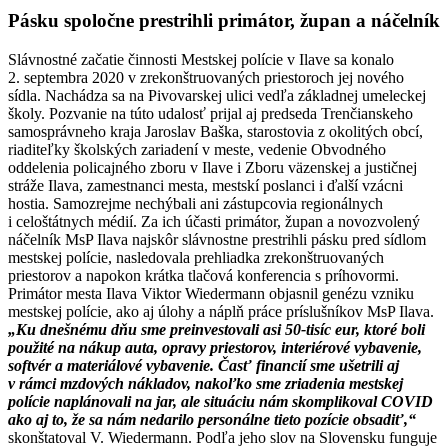
Pásku spoločne prestrihli primátor, župan a náčelník
Slávnostné začatie činnosti Mestskej polície v Ilave sa konalo
2. septembra 2020 v zrekonštruovaných priestoroch jej nového
sídla. Nachádza sa na Pivovarskej ulici vedľa základnej umeleckej
školy. Pozvanie na túto udalosť prijal aj predseda Trenčianskeho
samosprávneho kraja Jaroslav Baška, starostovia z okolitých obcí,
riaditeľky školských zariadení v meste, vedenie Obvodného
oddelenia policajného zboru v Ilave i Zboru väzenskej a justičnej
stráže Ilava, zamestnanci mesta, mestskí poslanci i ďalší vzácni
hostia. Samozrejme nechýbali ani zástupcovia regionálnych
i celoštátnych médií. Za ich účasti primátor, župan a novozvolený
náčelník MsP Ilava najskôr slávnostne prestrihli pásku pred sídlom
mestskej polície, nasledovala prehliadka zrekonštruovaných
priestorov a napokon krátka tlačová konferencia s príhovormi.
Primátor mesta Ilava Viktor Wiedermann objasnil genézu vzniku
mestskej polície, ako aj úlohy a náplň práce príslušníkov MsP Ilava.
„Ku dnešnému dňu sme preinvestovali asi 50-tisíc eur, ktoré boli
použité na nákup auta, opravy priestorov, interiérové vybavenie,
softvér a materiálové vybavenie. Časť financií sme ušetrili aj
v rámci mzdových nákladov, nakoľko sme zriadenia mestskej
polície naplánovali na jar, ale situáciu nám skomplikoval COVID
ako aj to, že sa nám nedarilo personálne tieto pozície obsadiť,“
skonštatoval V. Wiedermann. Podľa jeho slov na Slovensku funguje