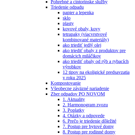
Pohrebné a cintorínske služby
Triedenie odpadu
papier a lepenka
sklo
plasty
kovové obaly, kovy
tetrapaky (viacvrstvové
kombinované materiály)
ako triediť jedlý olej
ako triediť obaly z produktov pre
domácich miláčikov
ako triediť obaly od rýb a rybacích
výrobkov
12 tipov na ekoligické predsavzatia
v roku 2025
Kompostovanie
Všeobecne záväzné nariadenie
Zber odpadov PO NOVOM
1. Aktuality
2. Harmonogram zvozu
3. Poplatky
4. Otázky a odpovede
6. Prečo je triedenie dôležité
7. Postup pre bytové domy
8. Postup pre rodinné domy