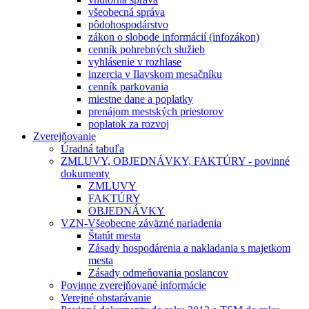
všeobecná správa
pôdohospodárstvo
zákon o slobode informácií (infozákon)
cenník pohrebných služieb
vyhlásenie v rozhlase
inzercia v Ilavskom mesačníku
cenník parkovania
miestne dane a poplatky
prenájom mestských priestorov
poplatok za rozvoj
Zverejňovanie
Úradná tabuľa
ZMLUVY, OBJEDNÁVKY, FAKTÚRY - povinné
dokumenty
ZMLUVY
FAKTÚRY
OBJEDNÁVKY
VZN-Všeobecne záväzné nariadenia
Štatút mesta
Zásady hospodárenia a nakladania s majetkom
mesta
Zásady odmeňovania poslancov
Povinne zverejňované informácie
Verejné obstarávanie