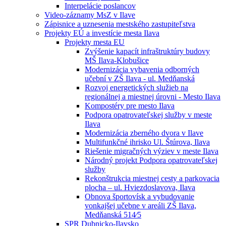
Interpelácie poslancov
Video-záznamy MsZ v Ilave
Zápisnice a uznesenia mestského zastupiteľstva
Projekty EÚ a investície mesta Ilava
Projekty mesta EU
Zvýšenie kapacít infraštruktúry budovy
MŠ Ilava-Klobušice
Modernizácia vybavenia odborných
učební v ZŠ Ilava - ul. Medňanská
Rozvoj energetických služieb na
regionálnej a miestnej úrovni - Mesto Ilava
Kompostéry pre mesto Ilava
Podpora opatrovateľskej služby v meste
Ilava
Modernizácia zberného dvora v Ilave
Multifunkčné ihrisko Ul. Štúrova, Ilava
Riešenie migračných výziev v meste Ilava
Národný projekt Podpora opatrovateľskej
služby
Rekonštrukcia miestnej cesty a parkovacia
plocha – ul. Hviezdoslavova, Ilava
Obnova športovísk a vybudovanie
vonkajšej učebne v areáli ZŠ Ilava,
Medňanská 514⁄5
SPR Dubnicko-Ilavsko