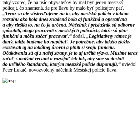
taký vzorec, že na tisíc obyvateľov by mal byť jeden mestský
policajt, čo znamená, že pre Ilavu by malo byť policajtov päť.
„Teraz sa ale sústreďujeme na to, aby mestská polícia v takom
rozsahu ako bola dnes zriadená bola aj funkčná a operatívna
a aby riešila to, na čo je určená. Náčelník i príslušník sú odborne
spôsobilí, obaja pracovali v mestských políciách, takže sú plne
funkční a môžu začať pracovať,“
dodal.
„Legislatívny rámec je
daný, takže budeme ho napĺňať. Je potrebné, aby takéto zložky
existovali aj na lokálnej úrovni a plnili si svoju funkciu.
Očakávania sú aj z našej strany, je to aj určitá výzva. Musíme teraz
začať s malými vecami a rozvíjať ich tak, aby sme sa dostali
do určitého štandardu, ktorým mestské polície disponujú,“
uviedol
Peter Lukáč, novozvolený náčelník Mestskej polície Ilava.