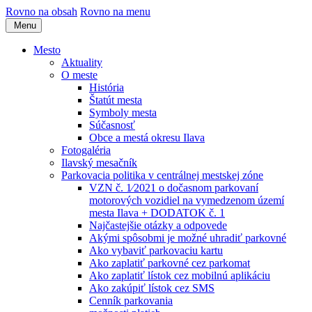
Rovno na obsah
Rovno na menu
Menu
Mesto
Aktuality
O meste
História
Štatút mesta
Symboly mesta
Súčasnosť
Obce a mestá okresu Ilava
Fotogaléria
Ilavský mesačník
Parkovacia politika v centrálnej mestskej zóne
VZN č. 1⁄2021 o dočasnom parkovaní
motorových vozidiel na vymedzenom území
mesta Ilava + DODATOK č. 1
Najčastejšie otázky a odpovede
Akými spôsobmi je možné uhradiť parkovné
Ako vybaviť parkovaciu kartu
Ako zaplatiť parkovné cez parkomat
Ako zaplatiť lístok cez mobilnú aplikáciu
Ako zakúpiť lístok cez SMS
Cenník parkovania