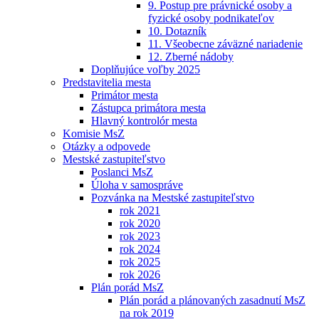
9. Postup pre právnické osoby a
fyzické osoby podnikateľov
10. Dotazník
11. Všeobecne záväzné nariadenie
12. Zberné nádoby
Doplňujúce voľby 2025
Predstavitelia mesta
Primátor mesta
Zástupca primátora mesta
Hlavný kontrolór mesta
Komisie MsZ
Otázky a odpovede
Mestské zastupiteľstvo
Poslanci MsZ
Úloha v samospráve
Pozvánka na Mestské zastupiteľstvo
rok 2021
rok 2020
rok 2023
rok 2024
rok 2025
rok 2026
Plán porád MsZ
Plán porád a plánovaných zasadnutí MsZ
na rok 2019