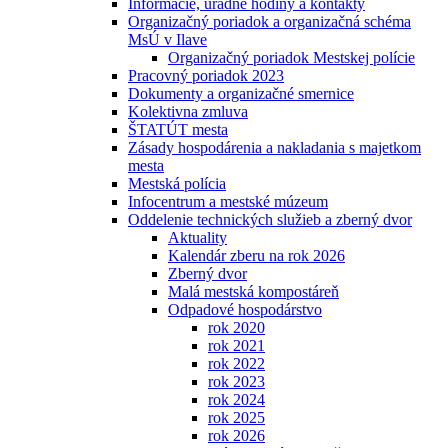
Informácie, úradné hodiny a kontakty
Organizačný poriadok a organizačná schéma
MsÚ v Ilave
Organizačný poriadok Mestskej polície
Pracovný poriadok 2023
Dokumenty a organizačné smernice
Kolektivna zmluva
ŠTATÚT mesta
Zásady hospodárenia a nakladania s majetkom
mesta
Mestská polícia
Infocentrum a mestské múzeum
Oddelenie technických služieb a zberný dvor
Aktuality
Kalendár zberu na rok 2026
Zberný dvor
Malá mestská kompostáreň
Odpadové hospodárstvo
rok 2020
rok 2021
rok 2022
rok 2023
rok 2024
rok 2025
rok 2026