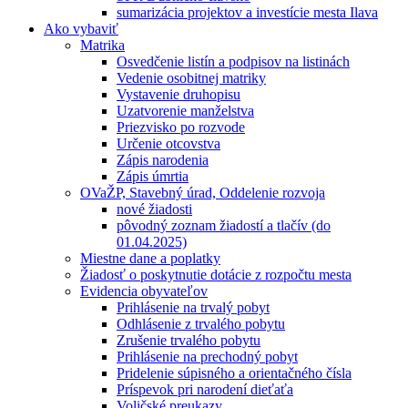
sumarizácia projektov a investície mesta Ilava
Ako vybaviť
Matrika
Osvedčenie listín a podpisov na listinách
Vedenie osobitnej matriky
Vystavenie druhopisu
Uzatvorenie manželstva
Priezvisko po rozvode
Určenie otcovstva
Zápis narodenia
Zápis úmrtia
OVaŽP, Stavebný úrad, Oddelenie rozvoja
nové žiadosti
pôvodný zoznam žiadostí a tlačív (do
01.04.2025)
Miestne dane a poplatky
Žiadosť o poskytnutie dotácie z rozpočtu mesta
Evidencia obyvateľov
Prihlásenie na trvalý pobyt
Odhlásenie z trvalého pobytu
Zrušenie trvalého pobytu
Prihlásenie na prechodný pobyt
Pridelenie súpisného a orientačného čísla
Príspevok pri narodení dieťaťa
Voličské preukazy