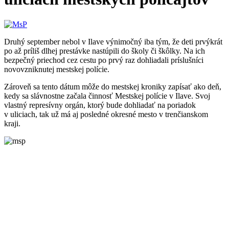
Druhý september nebol v Ilave výnimočný iba tým, že deti prvýkrát
po až príliš dlhej prestávke nastúpili do školy či škôlky. Na ich
bezpečný priechod cez cestu po prvý raz dohliadali príslušníci
novovzniknutej mestskej polície.
Zároveň sa tento dátum môže do mestskej kroniky zapísať ako deň,
kedy sa slávnostne začala činnosť Mestskej polície v Ilave. Svoj
vlastný represívny orgán, ktorý bude dohliadať na poriadok
v uliciach, tak už má aj posledné okresné mesto v trenčianskom
kraji.