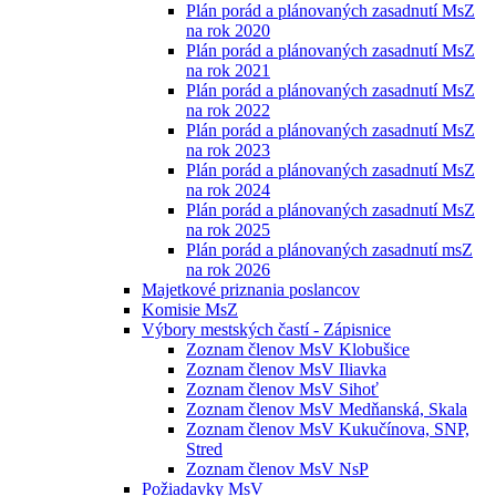
Plán porád a plánovaných zasadnutí MsZ
na rok 2020
Plán porád a plánovaných zasadnutí MsZ
na rok 2021
Plán porád a plánovaných zasadnutí MsZ
na rok 2022
Plán porád a plánovaných zasadnutí MsZ
na rok 2023
Plán porád a plánovaných zasadnutí MsZ
na rok 2024
Plán porád a plánovaných zasadnutí MsZ
na rok 2025
Plán porád a plánovaných zasadnutí msZ
na rok 2026
Majetkové priznania poslancov
Komisie MsZ
Výbory mestských častí - Zápisnice
Zoznam členov MsV Klobušice
Zoznam členov MsV Iliavka
Zoznam členov MsV Sihoť
Zoznam členov MsV Medňanská, Skala
Zoznam členov MsV Kukučínova, SNP,
Stred
Zoznam členov MsV NsP
Požiadavky MsV