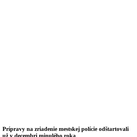
Prípravy na zriadenie mestskej polície odštartovali
už v decembri minulého roka