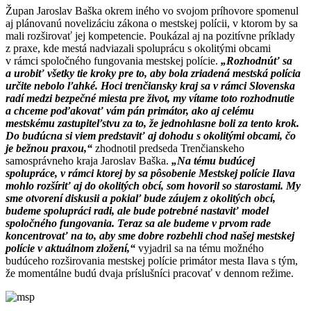
Župan Jaroslav Baška okrem iného vo svojom príhovore spomenul
aj plánovanú novelizáciu zákona o mestskej polícii, v ktorom by sa
mali rozširovať jej kompetencie. Poukázal aj na pozitívne príklady
z praxe, kde mestá nadviazali spoluprácu s okolitými obcami
v rámci spoločného fungovania mestskej polície.
„Rozhodnúť sa
a urobiť všetky tie kroky pre to, aby bola zriadená mestská polícia
určite nebolo ľahké. Hoci trenčiansky kraj sa v rámci Slovenska
radí medzi bezpečné miesta pre život, my vítame toto rozhodnutie
a chceme poďakovať vám pán primátor, ako aj celému
mestskému zastupiteľstvu za to, že jednohlasne boli za tento krok.
Do budúcna si viem predstaviť aj dohodu s okolitými obcami, čo
je bežnou praxou,“
zhodnotil predseda Trenčianskeho
samosprávneho kraja Jaroslav Baška.
„Na tému budúcej
spolupráce, v rámci ktorej by sa pôsobenie Mestskej polície Ilava
mohlo rozšíriť aj do okolitých obcí, som hovoril so starostami. My
sme otvorení diskusii a pokiaľ bude záujem z okolitých obcí,
budeme spolupráci radi, ale bude potrebné nastaviť model
spoločného fungovania. Teraz sa ale budeme v prvom rade
koncentrovať na to, aby sme dobre rozbehli chod našej mestskej
polície v aktuálnom zložení,“
vyjadril sa na tému možného
budúceho rozširovania mestskej polície primátor mesta Ilava s tým,
že momentálne budú dvaja príslušníci pracovať v dennom režime.