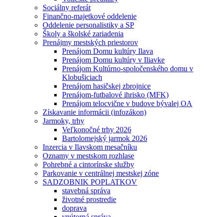
Sociálny referát
Finančno-majetkové oddelenie
Oddelenie personalistiky a SP
Školy a školské zariadenia
Prenájmy mestských priestorov
Prenájom Domu kultúry Ilava
Prenájom Domu kultúry v Iliavke
Prenájom Kultúrno-spoločenského domu v
Klobušiciach
Prenájom hasičskej zbrojnice
Prenájom-futbalové ihrisko (MFK)
Prenájom telocvične v budove bývalej OA
Získavanie informácii (infozákon)
Jarmoky, trhy
Veľkonočné trhy 2026
Bartolomejský jarmok 2026
Inzercia v Ilavskom mesačníku
Oznamy v mestskom rozhlase
Pohrebné a cintorínske služby
Parkovanie v centrálnej mestskej zóne
SADZOBNIK POPLATKOV
stavebná správa
životné prostredie
doprava
vnútorná správa