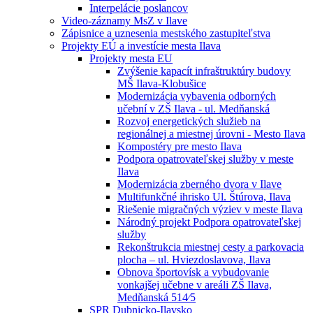
Interpelácie poslancov
Video-záznamy MsZ v Ilave
Zápisnice a uznesenia mestského zastupiteľstva
Projekty EÚ a investície mesta Ilava
Projekty mesta EU
Zvýšenie kapacít infraštruktúry budovy
MŠ Ilava-Klobušice
Modernizácia vybavenia odborných
učební v ZŠ Ilava - ul. Medňanská
Rozvoj energetických služieb na
regionálnej a miestnej úrovni - Mesto Ilava
Kompostéry pre mesto Ilava
Podpora opatrovateľskej služby v meste
Ilava
Modernizácia zberného dvora v Ilave
Multifunkčné ihrisko Ul. Štúrova, Ilava
Riešenie migračných výziev v meste Ilava
Národný projekt Podpora opatrovateľskej
služby
Rekonštrukcia miestnej cesty a parkovacia
plocha – ul. Hviezdoslavova, Ilava
Obnova športovísk a vybudovanie
vonkajšej učebne v areáli ZŠ Ilava,
Medňanská 514⁄5
SPR Dubnicko-Ilavsko