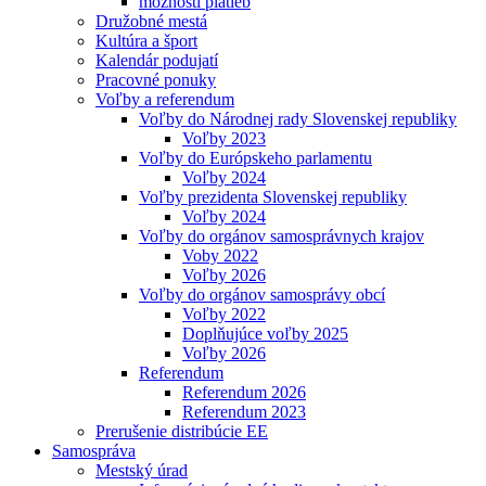
možnosti platieb
Družobné mestá
Kultúra a šport
Kalendár podujatí
Pracovné ponuky
Voľby a referendum
Voľby do Národnej rady Slovenskej republiky
Voľby 2023
Voľby do Európskeho parlamentu
Voľby 2024
Voľby prezidenta Slovenskej republiky
Voľby 2024
Voľby do orgánov samosprávnych krajov
Voby 2022
Voľby 2026
Voľby do orgánov samosprávy obcí
Voľby 2022
Doplňujúce voľby 2025
Voľby 2026
Referendum
Referendum 2026
Referendum 2023
Prerušenie distribúcie EE
Samospráva
Mestský úrad