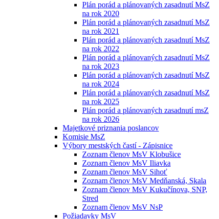
Plán porád a plánovaných zasadnutí MsZ
na rok 2020
Plán porád a plánovaných zasadnutí MsZ
na rok 2021
Plán porád a plánovaných zasadnutí MsZ
na rok 2022
Plán porád a plánovaných zasadnutí MsZ
na rok 2023
Plán porád a plánovaných zasadnutí MsZ
na rok 2024
Plán porád a plánovaných zasadnutí MsZ
na rok 2025
Plán porád a plánovaných zasadnutí msZ
na rok 2026
Majetkové priznania poslancov
Komisie MsZ
Výbory mestských častí - Zápisnice
Zoznam členov MsV Klobušice
Zoznam členov MsV Iliavka
Zoznam členov MsV Sihoť
Zoznam členov MsV Medňanská, Skala
Zoznam členov MsV Kukučínova, SNP,
Stred
Zoznam členov MsV NsP
Požiadavky MsV