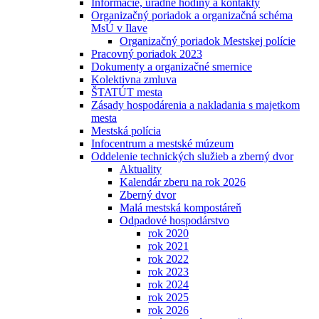
Informácie, úradné hodiny a kontakty
Organizačný poriadok a organizačná schéma
MsÚ v Ilave
Organizačný poriadok Mestskej polície
Pracovný poriadok 2023
Dokumenty a organizačné smernice
Kolektivna zmluva
ŠTATÚT mesta
Zásady hospodárenia a nakladania s majetkom
mesta
Mestská polícia
Infocentrum a mestské múzeum
Oddelenie technických služieb a zberný dvor
Aktuality
Kalendár zberu na rok 2026
Zberný dvor
Malá mestská kompostáreň
Odpadové hospodárstvo
rok 2020
rok 2021
rok 2022
rok 2023
rok 2024
rok 2025
rok 2026