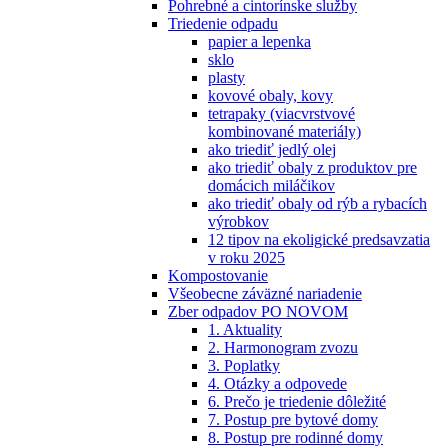
Pohrebné a cintorínske služby
Triedenie odpadu
papier a lepenka
sklo
plasty
kovové obaly, kovy
tetrapaky (viacvrstvové
kombinované materiály)
ako triediť jedlý olej
ako triediť obaly z produktov pre
domácich miláčikov
ako triediť obaly od rýb a rybacích
výrobkov
12 tipov na ekoligické predsavzatia
v roku 2025
Kompostovanie
Všeobecne záväzné nariadenie
Zber odpadov PO NOVOM
1. Aktuality
2. Harmonogram zvozu
3. Poplatky
4. Otázky a odpovede
6. Prečo je triedenie dôležité
7. Postup pre bytové domy
8. Postup pre rodinné domy