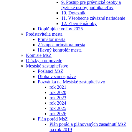
9. Postup pre právnické osoby a
fyzické osoby podnikateľov
10. Dotazník
11. Všeobecne záväzné nariadenie
12. Zberné nádoby
Doplňujúce voľby 2025
Predstavitelia mesta
Primátor mesta
Zástupca primátora mesta
Hlavný kontrolór mesta
Komisie MsZ
Otázky a odpovede
Mestské zastupiteľstvo
Poslanci MsZ
Úloha v samospráve
Pozvánka na Mestské zastupiteľstvo
rok 2021
rok 2020
rok 2023
rok 2024
rok 2025
rok 2026
Plán porád MsZ
Plán porád a plánovaných zasadnutí MsZ
na rok 2019