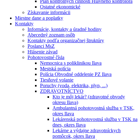
Plán kontrolných činností Hlavného kontrolóra
Ostatné ekonomické
Získavanie informácii
Miestne dane a poplatky
Kontakty
Informácie, kontakty a úradné hodiny
Abecedný zoznam osôb
Kontakty podľa organizačnej štruktúry
Poslanci MsZ
Hlásenie závad
Pohotovostné čísla
Nemocnica s poliklinikou Ilava
Mestská polícia
Polícia Obvodné oddelenie PZ Ilava
Tiesňové volanie
Poruchy (voda, elektrika, plyn, ...)
ZDRAVOTNÍCTVO
Kto je môj lekár? (zdravotné obvody
okresu Ilava)
Ambulantná pohotovostná služba v TSK,
okres Ilava
Lekárenská pohotovostná služba v TSK na
dnes, okres Ilava
Lekárne a výdajne zdravotníckych
pomôcok, okres Ilava