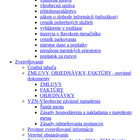
všeobecná správa
pôdohospodárstvo
zákon o slobode informácií (infozákon)
cenník pohrebných služieb
vyhlásenie v rozhlase
inzercia v Ilavskom mesačníku
cenník parkovania
miestne dane a poplatky
prenájom mestských priestorov
poplatok za rozvoj
Zverejňovanie
Úradná tabuľa
ZMLUVY, OBJEDNÁVKY, FAKTÚRY - povinné
dokumenty
ZMLUVY
FAKTÚRY
OBJEDNÁVKY
VZN-Všeobecne záväzné nariadenia
Štatút mesta
Zásady hospodárenia a nakladania s majetkom
mesta
Zásady odmeňovania poslancov
Povinne zverejňované informácie
Verejné obstarávanie