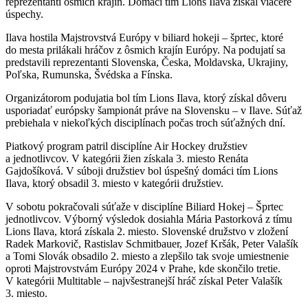
reprezentanti ôsmich krajín. Domáci tím Lions Ilava získal viaceré
úspechy.
Ilava hostila Majstrovstvá Európy v biliard hokeji – šprtec, ktoré
do mesta prilákali hráčov z ôsmich krajín Európy. Na podujatí sa
predstavili reprezentanti Slovenska, Česka, Moldavska, Ukrajiny,
Poľska, Rumunska, Švédska a Fínska.
Organizátorom podujatia bol tím Lions Ilava, ktorý získal dôveru
usporiadať európsky šampionát práve na Slovensku – v Ilave. Súťaž
prebiehala v niekoľkých disciplínach počas troch súťažných dní.
Piatkový program patril disciplíne Air Hockey družstiev
a jednotlivcov. V kategórii žien získala 3. miesto Renáta
Gajdošíková. V súboji družstiev bol úspešný domáci tím Lions
Ilava, ktorý obsadil 3. miesto v kategórii družstiev.
V sobotu pokračovali súťaže v disciplíne Biliard Hokej – Šprtec
jednotlivcov. Výborný výsledok dosiahla Mária Pastorková z tímu
Lions Ilava, ktorá získala 2. miesto. Slovenské družstvo v zložení
Radek Markovič, Rastislav Schmitbauer, Jozef Kršák, Peter Valašík
a Tomi Slovák obsadilo 2. miesto a zlepšilo tak svoje umiestnenie
oproti Majstrovstvám Európy 2024 v Prahe, kde skončilo tretie.
V kategórii Multitable – najvšestranejší hráč získal Peter Valašík
3. miesto.