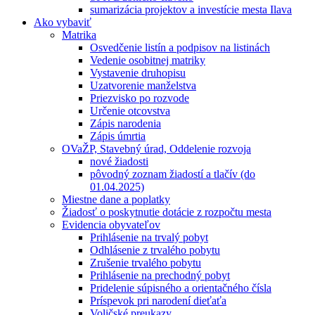
sumarizácia projektov a investície mesta Ilava
Ako vybaviť
Matrika
Osvedčenie listín a podpisov na listinách
Vedenie osobitnej matriky
Vystavenie druhopisu
Uzatvorenie manželstva
Priezvisko po rozvode
Určenie otcovstva
Zápis narodenia
Zápis úmrtia
OVaŽP, Stavebný úrad, Oddelenie rozvoja
nové žiadosti
pôvodný zoznam žiadostí a tlačív (do
01.04.2025)
Miestne dane a poplatky
Žiadosť o poskytnutie dotácie z rozpočtu mesta
Evidencia obyvateľov
Prihlásenie na trvalý pobyt
Odhlásenie z trvalého pobytu
Zrušenie trvalého pobytu
Prihlásenie na prechodný pobyt
Pridelenie súpisného a orientačného čísla
Príspevok pri narodení dieťaťa
Voličské preukazy