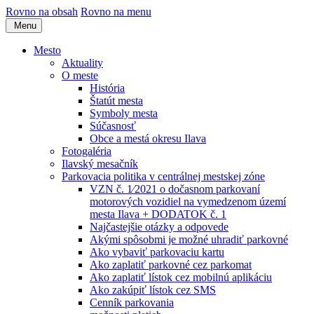
Rovno na obsah
Rovno na menu
Menu
Mesto
Aktuality
O meste
História
Štatút mesta
Symboly mesta
Súčasnosť
Obce a mestá okresu Ilava
Fotogaléria
Ilavský mesačník
Parkovacia politika v centrálnej mestskej zóne
VZN č. 1⁄2021 o dočasnom parkovaní
motorových vozidiel na vymedzenom území
mesta Ilava + DODATOK č. 1
Najčastejšie otázky a odpovede
Akými spôsobmi je možné uhradiť parkovné
Ako vybaviť parkovaciu kartu
Ako zaplatiť parkovné cez parkomat
Ako zaplatiť lístok cez mobilnú aplikáciu
Ako zakúpiť lístok cez SMS
Cenník parkovania