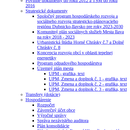
Povinné dokumenty do roku 2012 a TSM do roku
2016
Strategické dokumenty
Spoločný program hospodárskeho rozvoja a
sociálneho rozvoja strategicko-plánovacieho
regiónu Dubnicko-Ilavsko pre roky 2023-2030
Komunitný plán sociálnych služieb Mesta Ilava
na roky 2018 - 2023
Urbanistická štúdia Horné Chrásky č.7 a Dolné
Chrásky č. 8
Koncepcia rozvoja obcí v oblasti tepelnej
energetiky
Program odpadového hospodárstva
Územný plán mesta
UPM - grafika, text
UPM, Zmena a doplnok č. 1 - grafika, text
UPM, Zmena a doplnok č. 2 - grafika, text
UPM, Zmena a doplnok č. 3 - grafika, text
Transfery (dotácie)
Hospodárenie
Rozpočet
Záverečný účet obce
Výročné správy
Správa nezávislého auditora
Plán konsolidácie