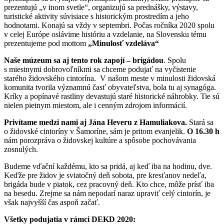
prezentujú „v inom svetle“, organizujú sa prednášky, výstavy,
turistické aktivity súvisiace s historickým prostredím a jeho
hodnotami. Konajú sa vždy v septembri. Počas ročníka 2020 spolu
v celej Európe oslávime históriu a vzdelanie, na Slovensku tému
prezentujeme pod mottom
„Minulosť vzdeláva“
Naše múzeum sa aj tento rok zapojí – brigádou
. Spolu
s miestnymi dobrovoľníkmi sa chceme podujať na vyčistenie
starého židovského cintorína. V našom meste v minulosti židovská
komunita tvorila významnú časť obyvateľstva, bola tu aj synagóga.
Kríky a popínavé rastliny devastujú staré historické náhrobky. Tie sú
nielen pietnym miestom, ale i cenným zdrojom informácií.
Privítame medzi nami aj Jána Heveru z Hamuliakova.
Stará sa
o židovské cintoríny v Šamoríne, sám je pritom evanjelik.
O 16.30 h
nám porozpráva o židovskej kultúre a spôsobe pochovávania
zosnulých.
Budeme vďační každému, kto sa pridá, aj keď iba na hodinu, dve.
Keďže pre židov je sviatočný deň sobota, pre kresťanov nedeľa,
brigáda bude v piatok, cez pracovný deň. Kto chce, môže prísť iba
na besedu. Zrejme sa nám nepodarí naraz upraviť celý cintorín, je
však najvyšší čas aspoň začať.
Všetky podujatia v rámci DEKD 2020: