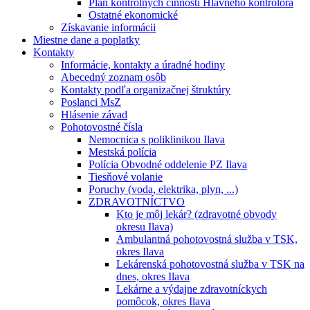
Plán kontrolných činností Hlavného kontrolóra
Ostatné ekonomické
Získavanie informácii
Miestne dane a poplatky
Kontakty
Informácie, kontakty a úradné hodiny
Abecedný zoznam osôb
Kontakty podľa organizačnej štruktúry
Poslanci MsZ
Hlásenie závad
Pohotovostné čísla
Nemocnica s poliklinikou Ilava
Mestská polícia
Polícia Obvodné oddelenie PZ Ilava
Tiesňové volanie
Poruchy (voda, elektrika, plyn, ...)
ZDRAVOTNÍCTVO
Kto je môj lekár? (zdravotné obvody
okresu Ilava)
Ambulantná pohotovostná služba v TSK,
okres Ilava
Lekárenská pohotovostná služba v TSK na
dnes, okres Ilava
Lekárne a výdajne zdravotníckych
pomôcok, okres Ilava