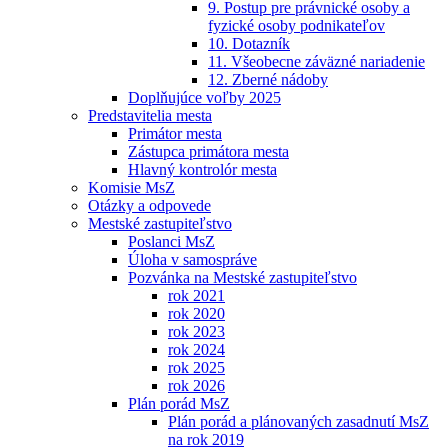
9. Postup pre právnické osoby a
fyzické osoby podnikateľov
10. Dotazník
11. Všeobecne záväzné nariadenie
12. Zberné nádoby
Doplňujúce voľby 2025
Predstavitelia mesta
Primátor mesta
Zástupca primátora mesta
Hlavný kontrolór mesta
Komisie MsZ
Otázky a odpovede
Mestské zastupiteľstvo
Poslanci MsZ
Úloha v samospráve
Pozvánka na Mestské zastupiteľstvo
rok 2021
rok 2020
rok 2023
rok 2024
rok 2025
rok 2026
Plán porád MsZ
Plán porád a plánovaných zasadnutí MsZ
na rok 2019