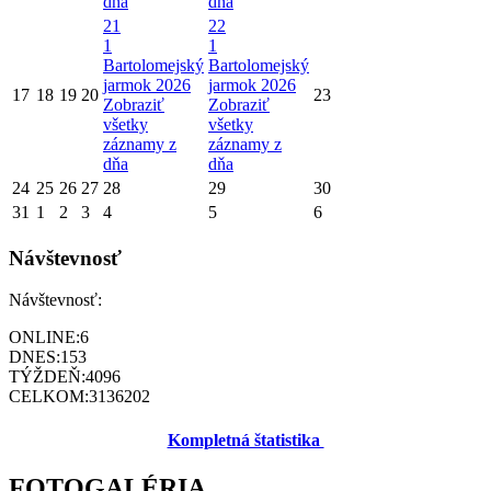
dňa
dňa
21
22
1
1
Bartolomejský
Bartolomejský
jarmok 2026
jarmok 2026
17
18
19
20
23
Zobraziť
Zobraziť
všetky
všetky
záznamy z
záznamy z
dňa
dňa
24
25
26
27
28
29
30
31
1
2
3
4
5
6
Návštevnosť
Návštevnosť:
ONLINE:
6
DNES:
153
TÝŽDEŇ:
4096
CELKOM:
3136202
Kompletná štatistika
FOTOGALÉRIA