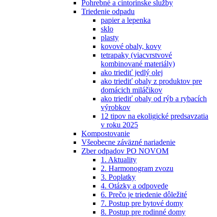
Pohrebné a cintorínske služby
Triedenie odpadu
papier a lepenka
sklo
plasty
kovové obaly, kovy
tetrapaky (viacvrstvové
kombinované materiály)
ako triediť jedlý olej
ako triediť obaly z produktov pre
domácich miláčikov
ako triediť obaly od rýb a rybacích
výrobkov
12 tipov na ekoligické predsavzatia
v roku 2025
Kompostovanie
Všeobecne záväzné nariadenie
Zber odpadov PO NOVOM
1. Aktuality
2. Harmonogram zvozu
3. Poplatky
4. Otázky a odpovede
6. Prečo je triedenie dôležité
7. Postup pre bytové domy
8. Postup pre rodinné domy