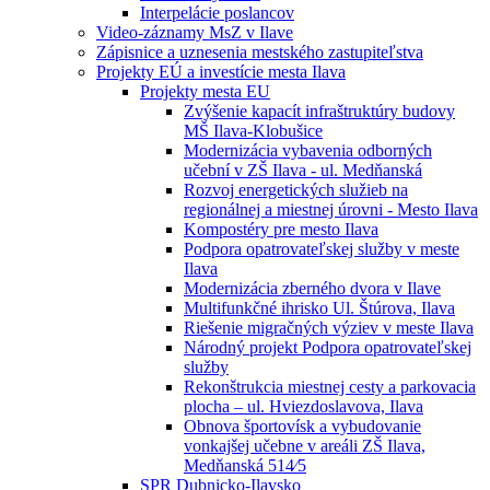
Interpelácie poslancov
Video-záznamy MsZ v Ilave
Zápisnice a uznesenia mestského zastupiteľstva
Projekty EÚ a investície mesta Ilava
Projekty mesta EU
Zvýšenie kapacít infraštruktúry budovy
MŠ Ilava-Klobušice
Modernizácia vybavenia odborných
učební v ZŠ Ilava - ul. Medňanská
Rozvoj energetických služieb na
regionálnej a miestnej úrovni - Mesto Ilava
Kompostéry pre mesto Ilava
Podpora opatrovateľskej služby v meste
Ilava
Modernizácia zberného dvora v Ilave
Multifunkčné ihrisko Ul. Štúrova, Ilava
Riešenie migračných výziev v meste Ilava
Národný projekt Podpora opatrovateľskej
služby
Rekonštrukcia miestnej cesty a parkovacia
plocha – ul. Hviezdoslavova, Ilava
Obnova športovísk a vybudovanie
vonkajšej učebne v areáli ZŠ Ilava,
Medňanská 514⁄5
SPR Dubnicko-Ilavsko