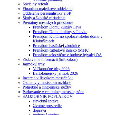
Sociálny referát
Finančno-majetkové oddelenie
Oddelenie personalistiky a SP
Školy a školské zariadenia
Prenájmy mestských priestorov
Prenájom Domu kultúry Ilava
Prenájom Domu kultúry v Iliavke
Prenájom Kultúrno-spoločenského domu v
Klobušiciach
Prenájom hasičskej zbrojnice
Prenájom-futbalové ihrisko (MFK)
Prenájom telocvične v budove bývalej OA
Získavanie informácii (infozákon)
Jarmoky, trhy
Veľkonočné trhy 2026
Bartolomejský jarmok 2026
Inzercia v Ilavskom mesačníku
Oznamy v mestskom rozhlase
Pohrebné a cintorínske služby
Parkovanie v centrálnej mestskej zóne
SADZOBNIK POPLATKOV
stavebná správa
životné prostredie
doprava
vnútorná správa