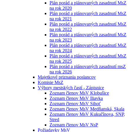
Plán porád a plánovaných zasadnutí MsZ
na rok 2020
Plán porád a plánovaných zasadnutí MsZ
na rok 2021
Plán porád a plánovaných zasadnutí MsZ
na rok 2022
Plán porád a plánovaných zasadnutí MsZ
na rok 2023
Plán porád a plánovaných zasadnutí MsZ
na rok 2024
Plán porád a plánovaných zasadnutí MsZ
na rok 2025
Plán porád a plánovaných zasadnutí msZ
na rok 2026
Majetkové priznania poslancov
Komisie MsZ
Výbory mestských častí - Zápisnice
Zoznam členov MsV Klobušice
Zoznam členov MsV Iliavka
Zoznam členov MsV Sihoť
Zoznam členov MsV Medňanská, Skala
Zoznam členov MsV Kukučínova, SNP,
Stred
Zoznam členov MsV NsP
Požiadavky MsV