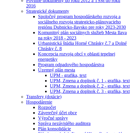
Povinné dokumenty do roku 2012 a TSM do roku
2016
Strategické dokumenty
Spoločný program hospodárskeho rozvoja a
sociálneho rozvoja strategicko-plánovacieho
regiónu Dubnicko-Ilavsko pre roky 2023-2030
Komunitný plán sociálnych služieb Mesta Ilava
na roky 2018 - 2023
Urbanistická štúdia Horné Chrásky č.7 a Dolné
Chrásky č. 8
Koncepcia rozvoja obcí v oblasti tepelnej
energetiky
Program odpadového hospodárstva
Územný plán mesta
UPM - grafika, text
UPM, Zmena a doplnok č. 1 - grafika, text
UPM, Zmena a doplnok č. 2 - grafika, text
UPM, Zmena a doplnok č. 3 - grafika, text
Transfery (dotácie)
Hospodárenie
Rozpočet
Záverečný účet obce
Výročné správy
Správa nezávislého auditora
Plán konsolidácie