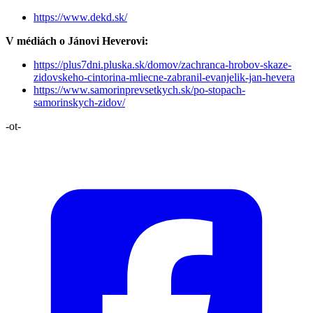
https://www.dekd.sk/
V médiách o Jánovi Heverovi:
https://plus7dni.pluska.sk/domov/zachranca-hrobov-skaze-
zidovskeho-cintorina-mliecne-zabranil-evanjelik-jan-hevera
https://www.samorinprevsetkych.sk/po-stopach-
samorinskych-zidov/
-ot-