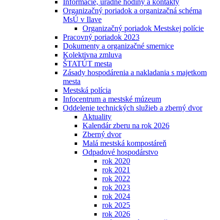
Informácie, úradné hodiny a kontakty
Organizačný poriadok a organizačná schéma
MsÚ v Ilave
Organizačný poriadok Mestskej polície
Pracovný poriadok 2023
Dokumenty a organizačné smernice
Kolektivna zmluva
ŠTATÚT mesta
Zásady hospodárenia a nakladania s majetkom
mesta
Mestská polícia
Infocentrum a mestské múzeum
Oddelenie technických služieb a zberný dvor
Aktuality
Kalendár zberu na rok 2026
Zberný dvor
Malá mestská kompostáreň
Odpadové hospodárstvo
rok 2020
rok 2021
rok 2022
rok 2023
rok 2024
rok 2025
rok 2026