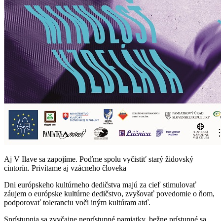
Aj V Ilave sa zapojíme. Poďme spolu vyčistiť starý židovský
cintorín. Privítame aj vzácneho človeka
Dni európskeho kultúrneho dedičstva majú za cieľ stimulovať
záujem o európske kultúrne dedičstvo, zvyšovať povedomie o ňom,
podporovať toleranciu voči iným kultúram atď.
Sprístupnia sa zvyčajne neprístupné pamiatky, bežne prístupné sa