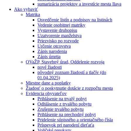
sumarizácia projektov a investície mesta Ilava
Ako vybaviť
Matrika
Osvedčenie listín a podpisov na listinách
Vedenie osobitnej matriky
Vystavenie druhopisu
Uzatvorenie manželstva
Priezvisko po rozvode
Určenie otcovstva
Zápis narodenia
Zápis úmrtia
OVaŽP, Stavebný úrad, Oddelenie rozvoja
nové žiadosti
pôvodný zoznam žiadostí a tlačív (do
01.04.2025)
Miestne dane a poplatky
Žiadosť o poskytnutie dotácie z rozpočtu mesta
Evidencia obyvateľov
Prihlásenie na trvalý pobyt
Odhlásenie z trvalého pobytu
Zrušenie trvalého pobytu
Prihlásenie na prechodný pobyt
Pridelenie súpisného a orientačného čísla
Príspevok pri narodení dieťaťa
Voličské preukazy