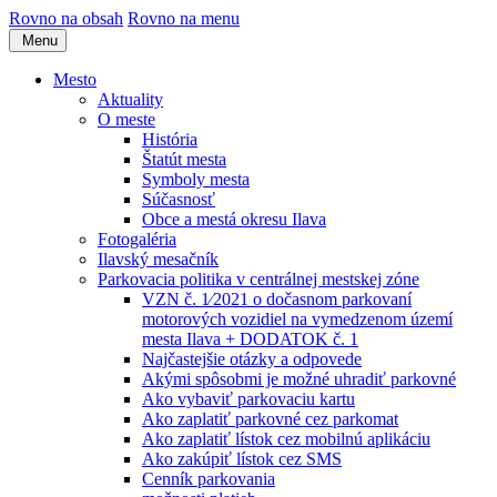
Rovno na obsah
Rovno na menu
Menu
Mesto
Aktuality
O meste
História
Štatút mesta
Symboly mesta
Súčasnosť
Obce a mestá okresu Ilava
Fotogaléria
Ilavský mesačník
Parkovacia politika v centrálnej mestskej zóne
VZN č. 1⁄2021 o dočasnom parkovaní
motorových vozidiel na vymedzenom území
mesta Ilava + DODATOK č. 1
Najčastejšie otázky a odpovede
Akými spôsobmi je možné uhradiť parkovné
Ako vybaviť parkovaciu kartu
Ako zaplatiť parkovné cez parkomat
Ako zaplatiť lístok cez mobilnú aplikáciu
Ako zakúpiť lístok cez SMS
Cenník parkovania