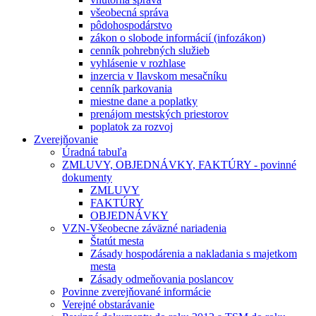
všeobecná správa
pôdohospodárstvo
zákon o slobode informácií (infozákon)
cenník pohrebných služieb
vyhlásenie v rozhlase
inzercia v Ilavskom mesačníku
cenník parkovania
miestne dane a poplatky
prenájom mestských priestorov
poplatok za rozvoj
Zverejňovanie
Úradná tabuľa
ZMLUVY, OBJEDNÁVKY, FAKTÚRY - povinné
dokumenty
ZMLUVY
FAKTÚRY
OBJEDNÁVKY
VZN-Všeobecne záväzné nariadenia
Štatút mesta
Zásady hospodárenia a nakladania s majetkom
mesta
Zásady odmeňovania poslancov
Povinne zverejňované informácie
Verejné obstarávanie