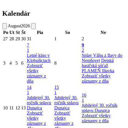
Kalendár
August
2026
Po
Ut
St
Št
Pia
So
Ne
27
28
29
30
31
1
2
7
9
1
2
Letné kino v
Splav Váhu z Ilavy do
Klobušiciach
Nemšovej
Detská
3
4
5
6
8
Zobraziť
hasičská súťaž
všetky
PLAMEŇ Iliavka
záznamy z
Zobraziť všetky
dňa
záznamy z dňa
14
15
1
1
16
Jubilejný 30.
Jubilejný 30.
1
ročník splavu
ročník splavu
Jubilejný 30. ročník
10
11
12
13
Dunajca
Dunajca
splavu Dunajca
Zobraziť
Zobraziť
Zobraziť všetky
všetky
všetky
záznamy z dňa
záznamy z
záznamy z