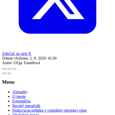
Zdieľať na sieti X
Dátum vloženia:
2. 9. 2020 16:30
Autor:
Oľga Tomášová
Mesto
Aktuality
O meste
Fotogaléria
Ilavský mesačník
Parkovacia politika v centrálnej mestskej zóne
Družobné mestá