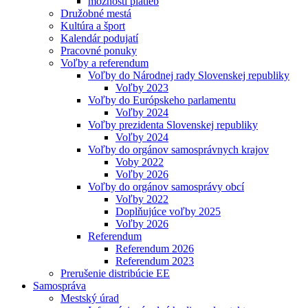
možnosti platieb
Družobné mestá
Kultúra a šport
Kalendár podujatí
Pracovné ponuky
Voľby a referendum
Voľby do Národnej rady Slovenskej republiky
Voľby 2023
Voľby do Európskeho parlamentu
Voľby 2024
Voľby prezidenta Slovenskej republiky
Voľby 2024
Voľby do orgánov samosprávnych krajov
Voby 2022
Voľby 2026
Voľby do orgánov samosprávy obcí
Voľby 2022
Doplňujúce voľby 2025
Voľby 2026
Referendum
Referendum 2026
Referendum 2023
Prerušenie distribúcie EE
Samospráva
Mestský úrad