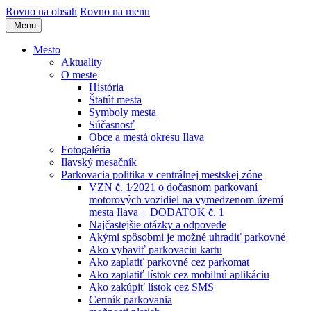
Rovno na obsah
Rovno na menu
Menu
Mesto
Aktuality
O meste
História
Štatút mesta
Symboly mesta
Súčasnosť
Obce a mestá okresu Ilava
Fotogaléria
Ilavský mesačník
Parkovacia politika v centrálnej mestskej zóne
VZN č. 1⁄2021 o dočasnom parkovaní
motorových vozidiel na vymedzenom území
mesta Ilava + DODATOK č. 1
Najčastejšie otázky a odpovede
Akými spôsobmi je možné uhradiť parkovné
Ako vybaviť parkovaciu kartu
Ako zaplatiť parkovné cez parkomat
Ako zaplatiť lístok cez mobilnú aplikáciu
Ako zakúpiť lístok cez SMS
Cenník parkovania