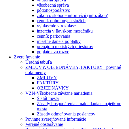
všeobecná správa
pôdohospodárstvo
zákon o slobode informácií (infozákon)
cenník pohrebných služieb
vyhlásenie v rozhlase
inzercia v Ilavskom mesačníku
cenník parkovania
miestne dane a poplatky
prenájom mestských priestorov
poplatok za rozvoj
Zverejňovanie
Úradná tabuľa
ZMLUVY, OBJEDNÁVKY, FAKTÚRY - povinné
dokumenty
ZMLUVY
FAKTÚRY
OBJEDNÁVKY
VZN-Všeobecne záväzné nariadenia
Štatút mesta
Zásady hospodárenia a nakladania s majetkom
mesta
Zásady odmeňovania poslancov
Povinne zverejňované informácie
Verejné obstarávanie