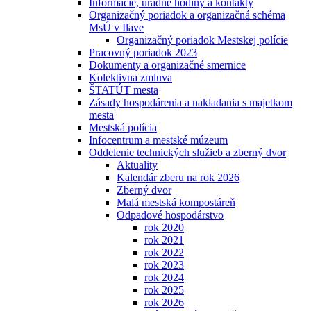
Informácie, úradné hodiny a kontakty
Organizačný poriadok a organizačná schéma
MsÚ v Ilave
Organizačný poriadok Mestskej polície
Pracovný poriadok 2023
Dokumenty a organizačné smernice
Kolektivna zmluva
ŠTATÚT mesta
Zásady hospodárenia a nakladania s majetkom
mesta
Mestská polícia
Infocentrum a mestské múzeum
Oddelenie technických služieb a zberný dvor
Aktuality
Kalendár zberu na rok 2026
Zberný dvor
Malá mestská kompostáreň
Odpadové hospodárstvo
rok 2020
rok 2021
rok 2022
rok 2023
rok 2024
rok 2025
rok 2026