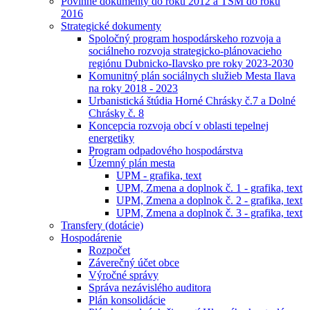
Povinné dokumenty do roku 2012 a TSM do roku
2016
Strategické dokumenty
Spoločný program hospodárskeho rozvoja a
sociálneho rozvoja strategicko-plánovacieho
regiónu Dubnicko-Ilavsko pre roky 2023-2030
Komunitný plán sociálnych služieb Mesta Ilava
na roky 2018 - 2023
Urbanistická štúdia Horné Chrásky č.7 a Dolné
Chrásky č. 8
Koncepcia rozvoja obcí v oblasti tepelnej
energetiky
Program odpadového hospodárstva
Územný plán mesta
UPM - grafika, text
UPM, Zmena a doplnok č. 1 - grafika, text
UPM, Zmena a doplnok č. 2 - grafika, text
UPM, Zmena a doplnok č. 3 - grafika, text
Transfery (dotácie)
Hospodárenie
Rozpočet
Záverečný účet obce
Výročné správy
Správa nezávislého auditora
Plán konsolidácie