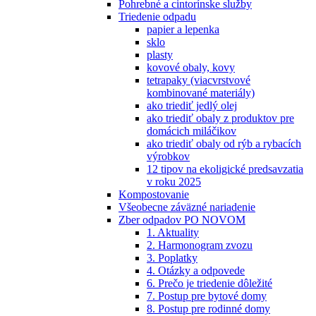
Pohrebné a cintorínske služby
Triedenie odpadu
papier a lepenka
sklo
plasty
kovové obaly, kovy
tetrapaky (viacvrstvové
kombinované materiály)
ako triediť jedlý olej
ako triediť obaly z produktov pre
domácich miláčikov
ako triediť obaly od rýb a rybacích
výrobkov
12 tipov na ekoligické predsavzatia
v roku 2025
Kompostovanie
Všeobecne záväzné nariadenie
Zber odpadov PO NOVOM
1. Aktuality
2. Harmonogram zvozu
3. Poplatky
4. Otázky a odpovede
6. Prečo je triedenie dôležité
7. Postup pre bytové domy
8. Postup pre rodinné domy