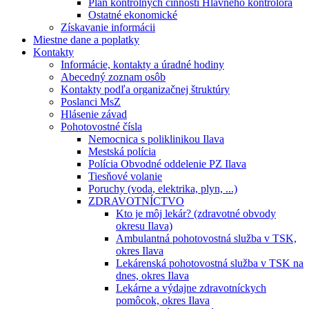
Plán kontrolných činností Hlavného kontrolóra
Ostatné ekonomické
Získavanie informácii
Miestne dane a poplatky
Kontakty
Informácie, kontakty a úradné hodiny
Abecedný zoznam osôb
Kontakty podľa organizačnej štruktúry
Poslanci MsZ
Hlásenie závad
Pohotovostné čísla
Nemocnica s poliklinikou Ilava
Mestská polícia
Polícia Obvodné oddelenie PZ Ilava
Tiesňové volanie
Poruchy (voda, elektrika, plyn, ...)
ZDRAVOTNÍCTVO
Kto je môj lekár? (zdravotné obvody
okresu Ilava)
Ambulantná pohotovostná služba v TSK,
okres Ilava
Lekárenská pohotovostná služba v TSK na
dnes, okres Ilava
Lekárne a výdajne zdravotníckych
pomôcok, okres Ilava