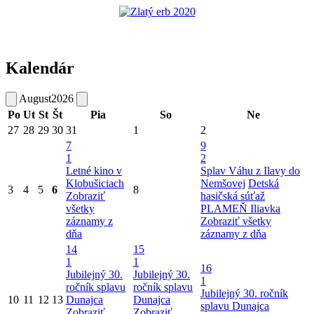
Kalendár
August
2026
Po
Ut
St
Št
Pia
So
Ne
27
28
29
30
31
1
2
7
9
1
2
Letné kino v
Splav Váhu z Ilavy do
Klobušiciach
Nemšovej
Detská
3
4
5
6
8
Zobraziť
hasičská súťaž
všetky
PLAMEŇ Iliavka
záznamy z
Zobraziť všetky
dňa
záznamy z dňa
14
15
1
1
16
Jubilejný 30.
Jubilejný 30.
1
ročník splavu
ročník splavu
Jubilejný 30. ročník
10
11
12
13
Dunajca
Dunajca
splavu Dunajca
Zobraziť
Zobraziť