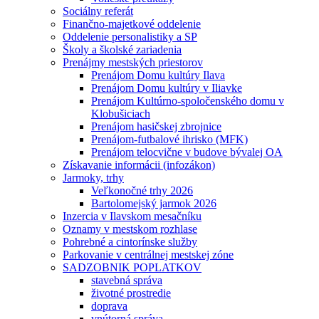
Sociálny referát
Finančno-majetkové oddelenie
Oddelenie personalistiky a SP
Školy a školské zariadenia
Prenájmy mestských priestorov
Prenájom Domu kultúry Ilava
Prenájom Domu kultúry v Iliavke
Prenájom Kultúrno-spoločenského domu v
Klobušiciach
Prenájom hasičskej zbrojnice
Prenájom-futbalové ihrisko (MFK)
Prenájom telocvične v budove bývalej OA
Získavanie informácii (infozákon)
Jarmoky, trhy
Veľkonočné trhy 2026
Bartolomejský jarmok 2026
Inzercia v Ilavskom mesačníku
Oznamy v mestskom rozhlase
Pohrebné a cintorínske služby
Parkovanie v centrálnej mestskej zóne
SADZOBNIK POPLATKOV
stavebná správa
životné prostredie
doprava
vnútorná správa