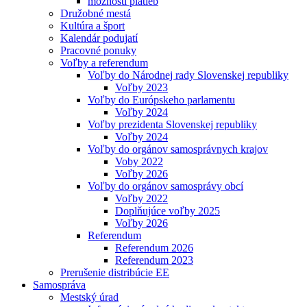
možnosti platieb
Družobné mestá
Kultúra a šport
Kalendár podujatí
Pracovné ponuky
Voľby a referendum
Voľby do Národnej rady Slovenskej republiky
Voľby 2023
Voľby do Európskeho parlamentu
Voľby 2024
Voľby prezidenta Slovenskej republiky
Voľby 2024
Voľby do orgánov samosprávnych krajov
Voby 2022
Voľby 2026
Voľby do orgánov samosprávy obcí
Voľby 2022
Doplňujúce voľby 2025
Voľby 2026
Referendum
Referendum 2026
Referendum 2023
Prerušenie distribúcie EE
Samospráva
Mestský úrad