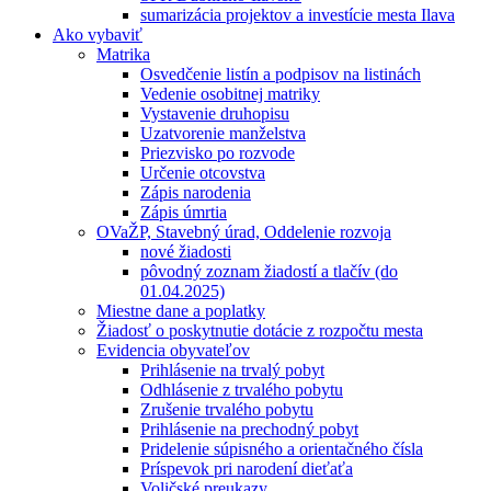
sumarizácia projektov a investície mesta Ilava
Ako vybaviť
Matrika
Osvedčenie listín a podpisov na listinách
Vedenie osobitnej matriky
Vystavenie druhopisu
Uzatvorenie manželstva
Priezvisko po rozvode
Určenie otcovstva
Zápis narodenia
Zápis úmrtia
OVaŽP, Stavebný úrad, Oddelenie rozvoja
nové žiadosti
pôvodný zoznam žiadostí a tlačív (do
01.04.2025)
Miestne dane a poplatky
Žiadosť o poskytnutie dotácie z rozpočtu mesta
Evidencia obyvateľov
Prihlásenie na trvalý pobyt
Odhlásenie z trvalého pobytu
Zrušenie trvalého pobytu
Prihlásenie na prechodný pobyt
Pridelenie súpisného a orientačného čísla
Príspevok pri narodení dieťaťa
Voličské preukazy