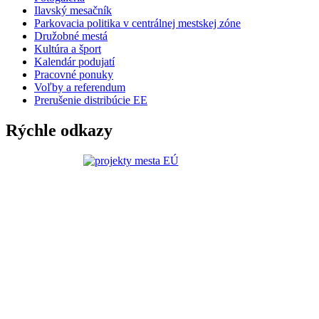
Ilavský mesačník
Parkovacia politika v centrálnej mestskej zóne
Družobné mestá
Kultúra a šport
Kalendár podujatí
Pracovné ponuky
Voľby a referendum
Prerušenie distribúcie EE
Rýchle odkazy