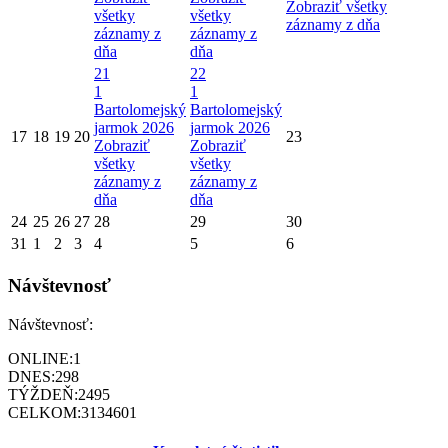
Zobraziť všetky
všetky
všetky
záznamy z dňa
záznamy z
záznamy z
dňa
dňa
21
22
1
1
Bartolomejský
Bartolomejský
jarmok 2026
jarmok 2026
17
18
19
20
23
Zobraziť
Zobraziť
všetky
všetky
záznamy z
záznamy z
dňa
dňa
24
25
26
27
28
29
30
31
1
2
3
4
5
6
Návštevnosť
Návštevnosť:
ONLINE:
1
DNES:
298
TÝŽDEŇ:
2495
CELKOM:
3134601