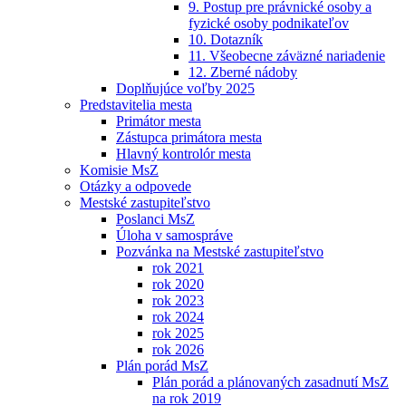
9. Postup pre právnické osoby a
fyzické osoby podnikateľov
10. Dotazník
11. Všeobecne záväzné nariadenie
12. Zberné nádoby
Doplňujúce voľby 2025
Predstavitelia mesta
Primátor mesta
Zástupca primátora mesta
Hlavný kontrolór mesta
Komisie MsZ
Otázky a odpovede
Mestské zastupiteľstvo
Poslanci MsZ
Úloha v samospráve
Pozvánka na Mestské zastupiteľstvo
rok 2021
rok 2020
rok 2023
rok 2024
rok 2025
rok 2026
Plán porád MsZ
Plán porád a plánovaných zasadnutí MsZ
na rok 2019