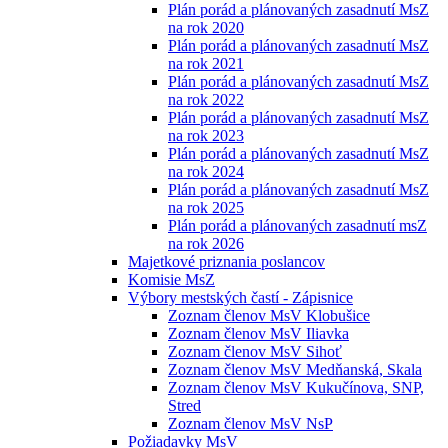
Plán porád a plánovaných zasadnutí MsZ
na rok 2020
Plán porád a plánovaných zasadnutí MsZ
na rok 2021
Plán porád a plánovaných zasadnutí MsZ
na rok 2022
Plán porád a plánovaných zasadnutí MsZ
na rok 2023
Plán porád a plánovaných zasadnutí MsZ
na rok 2024
Plán porád a plánovaných zasadnutí MsZ
na rok 2025
Plán porád a plánovaných zasadnutí msZ
na rok 2026
Majetkové priznania poslancov
Komisie MsZ
Výbory mestských častí - Zápisnice
Zoznam členov MsV Klobušice
Zoznam členov MsV Iliavka
Zoznam členov MsV Sihoť
Zoznam členov MsV Medňanská, Skala
Zoznam členov MsV Kukučínova, SNP,
Stred
Zoznam členov MsV NsP
Požiadavky MsV