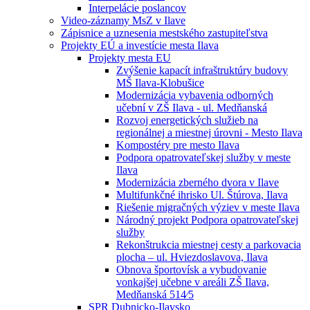
Interpelácie poslancov
Video-záznamy MsZ v Ilave
Zápisnice a uznesenia mestského zastupiteľstva
Projekty EÚ a investície mesta Ilava
Projekty mesta EU
Zvýšenie kapacít infraštruktúry budovy
MŠ Ilava-Klobušice
Modernizácia vybavenia odborných
učební v ZŠ Ilava - ul. Medňanská
Rozvoj energetických služieb na
regionálnej a miestnej úrovni - Mesto Ilava
Kompostéry pre mesto Ilava
Podpora opatrovateľskej služby v meste
Ilava
Modernizácia zberného dvora v Ilave
Multifunkčné ihrisko Ul. Štúrova, Ilava
Riešenie migračných výziev v meste Ilava
Národný projekt Podpora opatrovateľskej
služby
Rekonštrukcia miestnej cesty a parkovacia
plocha – ul. Hviezdoslavova, Ilava
Obnova športovísk a vybudovanie
vonkajšej učebne v areáli ZŠ Ilava,
Medňanská 514⁄5
SPR Dubnicko-Ilavsko