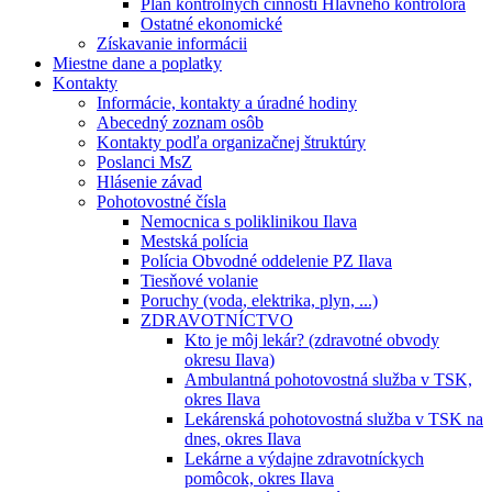
Plán kontrolných činností Hlavného kontrolóra
Ostatné ekonomické
Získavanie informácii
Miestne dane a poplatky
Kontakty
Informácie, kontakty a úradné hodiny
Abecedný zoznam osôb
Kontakty podľa organizačnej štruktúry
Poslanci MsZ
Hlásenie závad
Pohotovostné čísla
Nemocnica s poliklinikou Ilava
Mestská polícia
Polícia Obvodné oddelenie PZ Ilava
Tiesňové volanie
Poruchy (voda, elektrika, plyn, ...)
ZDRAVOTNÍCTVO
Kto je môj lekár? (zdravotné obvody
okresu Ilava)
Ambulantná pohotovostná služba v TSK,
okres Ilava
Lekárenská pohotovostná služba v TSK na
dnes, okres Ilava
Lekárne a výdajne zdravotníckych
pomôcok, okres Ilava