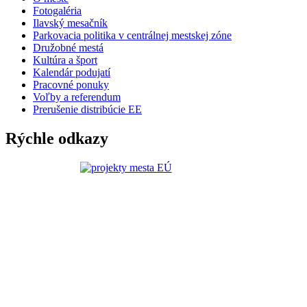
Fotogaléria
Ilavský mesačník
Parkovacia politika v centrálnej mestskej zóne
Družobné mestá
Kultúra a šport
Kalendár podujatí
Pracovné ponuky
Voľby a referendum
Prerušenie distribúcie EE
Rýchle odkazy