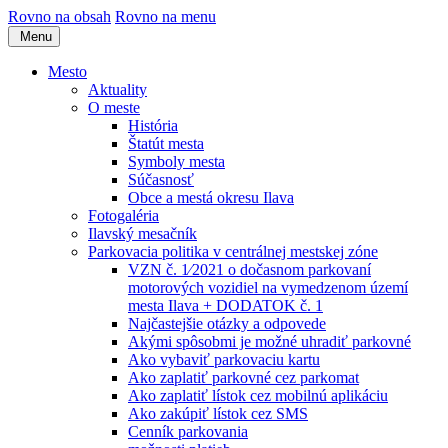
Rovno na obsah
Rovno na menu
Menu
Mesto
Aktuality
O meste
História
Štatút mesta
Symboly mesta
Súčasnosť
Obce a mestá okresu Ilava
Fotogaléria
Ilavský mesačník
Parkovacia politika v centrálnej mestskej zóne
VZN č. 1⁄2021 o dočasnom parkovaní
motorových vozidiel na vymedzenom území
mesta Ilava + DODATOK č. 1
Najčastejšie otázky a odpovede
Akými spôsobmi je možné uhradiť parkovné
Ako vybaviť parkovaciu kartu
Ako zaplatiť parkovné cez parkomat
Ako zaplatiť lístok cez mobilnú aplikáciu
Ako zakúpiť lístok cez SMS
Cenník parkovania