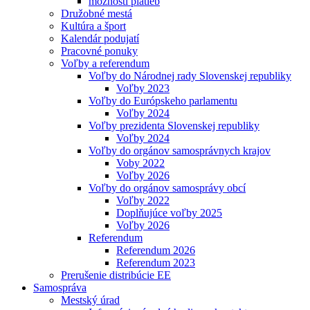
možnosti platieb
Družobné mestá
Kultúra a šport
Kalendár podujatí
Pracovné ponuky
Voľby a referendum
Voľby do Národnej rady Slovenskej republiky
Voľby 2023
Voľby do Európskeho parlamentu
Voľby 2024
Voľby prezidenta Slovenskej republiky
Voľby 2024
Voľby do orgánov samosprávnych krajov
Voby 2022
Voľby 2026
Voľby do orgánov samosprávy obcí
Voľby 2022
Doplňujúce voľby 2025
Voľby 2026
Referendum
Referendum 2026
Referendum 2023
Prerušenie distribúcie EE
Samospráva
Mestský úrad