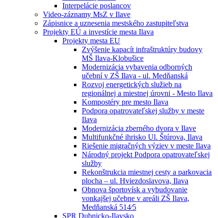
Interpelácie poslancov
Video-záznamy MsZ v Ilave
Zápisnice a uznesenia mestského zastupiteľstva
Projekty EÚ a investície mesta Ilava
Projekty mesta EU
Zvýšenie kapacít infraštruktúry budovy
MŠ Ilava-Klobušice
Modernizácia vybavenia odborných
učební v ZŠ Ilava - ul. Medňanská
Rozvoj energetických služieb na
regionálnej a miestnej úrovni - Mesto Ilava
Kompostéry pre mesto Ilava
Podpora opatrovateľskej služby v meste
Ilava
Modernizácia zberného dvora v Ilave
Multifunkčné ihrisko Ul. Štúrova, Ilava
Riešenie migračných výziev v meste Ilava
Národný projekt Podpora opatrovateľskej
služby
Rekonštrukcia miestnej cesty a parkovacia
plocha – ul. Hviezdoslavova, Ilava
Obnova športovísk a vybudovanie
vonkajšej učebne v areáli ZŠ Ilava,
Medňanská 514⁄5
SPR Dubnicko-Ilavsko