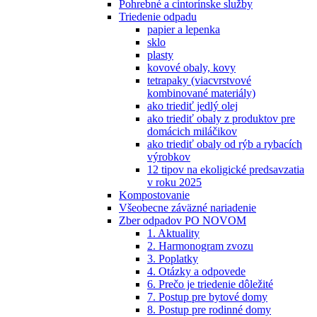
Pohrebné a cintorínske služby
Triedenie odpadu
papier a lepenka
sklo
plasty
kovové obaly, kovy
tetrapaky (viacvrstvové
kombinované materiály)
ako triediť jedlý olej
ako triediť obaly z produktov pre
domácich miláčikov
ako triediť obaly od rýb a rybacích
výrobkov
12 tipov na ekoligické predsavzatia
v roku 2025
Kompostovanie
Všeobecne záväzné nariadenie
Zber odpadov PO NOVOM
1. Aktuality
2. Harmonogram zvozu
3. Poplatky
4. Otázky a odpovede
6. Prečo je triedenie dôležité
7. Postup pre bytové domy
8. Postup pre rodinné domy