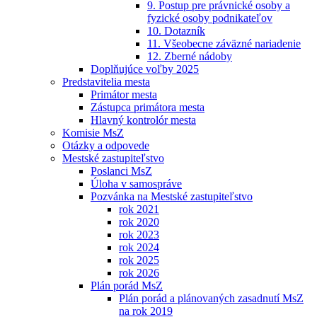
9. Postup pre právnické osoby a
fyzické osoby podnikateľov
10. Dotazník
11. Všeobecne záväzné nariadenie
12. Zberné nádoby
Doplňujúce voľby 2025
Predstavitelia mesta
Primátor mesta
Zástupca primátora mesta
Hlavný kontrolór mesta
Komisie MsZ
Otázky a odpovede
Mestské zastupiteľstvo
Poslanci MsZ
Úloha v samospráve
Pozvánka na Mestské zastupiteľstvo
rok 2021
rok 2020
rok 2023
rok 2024
rok 2025
rok 2026
Plán porád MsZ
Plán porád a plánovaných zasadnutí MsZ
na rok 2019