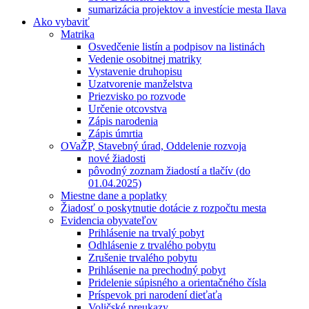
sumarizácia projektov a investície mesta Ilava
Ako vybaviť
Matrika
Osvedčenie listín a podpisov na listinách
Vedenie osobitnej matriky
Vystavenie druhopisu
Uzatvorenie manželstva
Priezvisko po rozvode
Určenie otcovstva
Zápis narodenia
Zápis úmrtia
OVaŽP, Stavebný úrad, Oddelenie rozvoja
nové žiadosti
pôvodný zoznam žiadostí a tlačív (do
01.04.2025)
Miestne dane a poplatky
Žiadosť o poskytnutie dotácie z rozpočtu mesta
Evidencia obyvateľov
Prihlásenie na trvalý pobyt
Odhlásenie z trvalého pobytu
Zrušenie trvalého pobytu
Prihlásenie na prechodný pobyt
Pridelenie súpisného a orientačného čísla
Príspevok pri narodení dieťaťa
Voličské preukazy