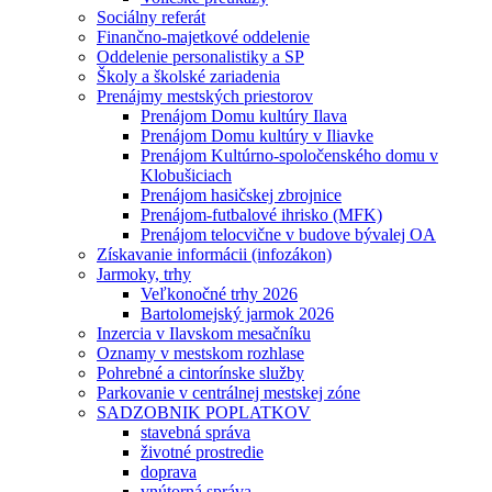
Sociálny referát
Finančno-majetkové oddelenie
Oddelenie personalistiky a SP
Školy a školské zariadenia
Prenájmy mestských priestorov
Prenájom Domu kultúry Ilava
Prenájom Domu kultúry v Iliavke
Prenájom Kultúrno-spoločenského domu v
Klobušiciach
Prenájom hasičskej zbrojnice
Prenájom-futbalové ihrisko (MFK)
Prenájom telocvične v budove bývalej OA
Získavanie informácii (infozákon)
Jarmoky, trhy
Veľkonočné trhy 2026
Bartolomejský jarmok 2026
Inzercia v Ilavskom mesačníku
Oznamy v mestskom rozhlase
Pohrebné a cintorínske služby
Parkovanie v centrálnej mestskej zóne
SADZOBNIK POPLATKOV
stavebná správa
životné prostredie
doprava
vnútorná správa