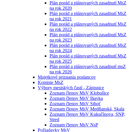
Plán porád a plánovaných zasadnutí MsZ
na rok 2020
Plán porád a plánovaných zasadnutí MsZ
na rok 2021
Plán porád a plánovaných zasadnutí MsZ
na rok 2022
Plán porád a plánovaných zasadnutí MsZ
na rok 2023
Plán porád a plánovaných zasadnutí MsZ
na rok 2024
Plán porád a plánovaných zasadnutí MsZ
na rok 2025
Plán porád a plánovaných zasadnutí msZ
na rok 2026
Majetkové priznania poslancov
Komisie MsZ
Výbory mestských častí - Zápisnice
Zoznam členov MsV Klobušice
Zoznam členov MsV Iliavka
Zoznam členov MsV Sihoť
Zoznam členov MsV Medňanská, Skala
Zoznam členov MsV Kukučínova, SNP,
Stred
Zoznam členov MsV NsP
Požiadavky MsV