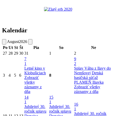
Kalendár
August
2026
Po
Ut
St
Št
Pia
So
Ne
27
28
29
30
31
1
2
7
9
1
2
Letné kino v
Splav Váhu z Ilavy do
Klobušiciach
Nemšovej
Detská
3
4
5
6
8
Zobraziť
hasičská súťaž
všetky
PLAMEŇ Iliavka
záznamy z
Zobraziť všetky
dňa
záznamy z dňa
14
15
1
1
16
Jubilejný 30.
Jubilejný 30.
1
ročník splavu
ročník splavu
Jubilejný 30. ročník
10
11
12
13
Dunajca
Dunajca