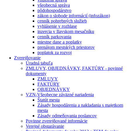
všeobecná správa
pôdohospodárstvo
zákon o slobode informácií (infozákon)
cenník pohrebných služieb
vyhlásenie v rozhlase
inzercia v Ilavskom mesačníku
cenník parkovania
miestne dane a poplatky
prenájom mestských priestorov
poplatok za rozvoj
Zverejňovanie
Úradná tabuľa
ZMLUVY, OBJEDNÁVKY, FAKTÚRY - povinné
dokumenty
ZMLUVY
FAKTÚRY
OBJEDNÁVKY
VZN-Všeobecne záväzné nariadenia
Štatút mesta
Zásady hospodárenia a nakladania s majetkom
mesta
Zásady odmeňovania poslancov
Povinne zverejňované informácie
Verejné obstarávanie