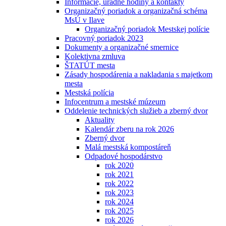
Informácie, úradné hodiny a kontakty
Organizačný poriadok a organizačná schéma
MsÚ v Ilave
Organizačný poriadok Mestskej polície
Pracovný poriadok 2023
Dokumenty a organizačné smernice
Kolektivna zmluva
ŠTATÚT mesta
Zásady hospodárenia a nakladania s majetkom
mesta
Mestská polícia
Infocentrum a mestské múzeum
Oddelenie technických služieb a zberný dvor
Aktuality
Kalendár zberu na rok 2026
Zberný dvor
Malá mestská kompostáreň
Odpadové hospodárstvo
rok 2020
rok 2021
rok 2022
rok 2023
rok 2024
rok 2025
rok 2026