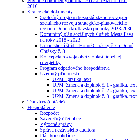
Povinné dokumenty do roku 2012 a TSM do roku
2016
Strategické dokumenty
Spoločný program hospodárskeho rozvoja a
sociálneho rozvoja strategicko-plánovacieho
regiónu Dubnicko-Ilavsko pre roky 2023-2030
Komunitný plán sociálnych služieb Mesta Ilava
na roky 2018 - 2023
Urbanistická štúdia Horné Chrásky č.7 a Dolné
Chrásky č. 8
Koncepcia rozvoja obcí v oblasti tepelnej
energetiky
Program odpadového hospodárstva
Územný plán mesta
UPM - grafika, text
UPM, Zmena a doplnok č. 1 - grafika, text
UPM, Zmena a doplnok č. 2 - grafika, text
UPM, Zmena a doplnok č. 3 - grafika, text
Transfery (dotácie)
Hospodárenie
Rozpočet
Záverečný účet obce
Výročné správy
Správa nezávislého auditora
Plán konsolidácie