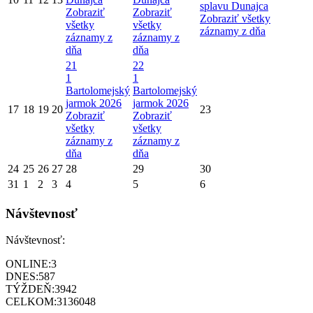
splavu Dunajca
Zobraziť
Zobraziť
Zobraziť všetky
všetky
všetky
záznamy z dňa
záznamy z
záznamy z
dňa
dňa
21
22
1
1
Bartolomejský
Bartolomejský
jarmok 2026
jarmok 2026
17
18
19
20
23
Zobraziť
Zobraziť
všetky
všetky
záznamy z
záznamy z
dňa
dňa
24
25
26
27
28
29
30
31
1
2
3
4
5
6
Návštevnosť
Návštevnosť:
ONLINE:
3
DNES:
587
TÝŽDEŇ:
3942
CELKOM:
3136048