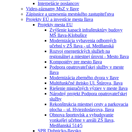
Interpelácie poslancov
Video-záznamy MsZ v Ilave
Zápisnice a uznesenia mestského zastupiteľstva
Projekty EÚ a investície mesta Ilava
Projekty mesta EU
Zvýšenie kapacít infraštruktúry budovy
MŠ Ilava-Klobušice
Modernizácia vybavenia odborných
učební v ZŠ Ilava - ul. Medňanská
Rozvoj energetických služieb na
regionálnej a miestnej úrovni - Mesto Ilava
Kompostéry pre mesto Ilava
Podpora opatrovateľskej služby v meste
Ilava
Modernizácia zberného dvora v Ilave
Multifunkčné ihrisko Ul. Štúrova, Ilava
Riešenie migračných výziev v meste Ilava
Národný projekt Podpora opatrovateľskej
služby
Rekonštrukcia miestnej cesty a parkovacia
plocha – ul. Hviezdoslavova, Ilava
Obnova športovísk a vybudovanie
vonkajšej učebne v areáli ZŠ Ilava,
Medňanská 514⁄5
SPR Dubnicko-Ilavsko