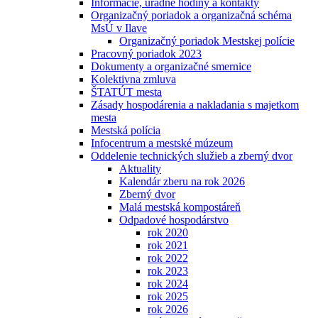
Informácie, úradné hodiny a kontakty
Organizačný poriadok a organizačná schéma
MsÚ v Ilave
Organizačný poriadok Mestskej polície
Pracovný poriadok 2023
Dokumenty a organizačné smernice
Kolektivna zmluva
ŠTATÚT mesta
Zásady hospodárenia a nakladania s majetkom
mesta
Mestská polícia
Infocentrum a mestské múzeum
Oddelenie technických služieb a zberný dvor
Aktuality
Kalendár zberu na rok 2026
Zberný dvor
Malá mestská kompostáreň
Odpadové hospodárstvo
rok 2020
rok 2021
rok 2022
rok 2023
rok 2024
rok 2025
rok 2026