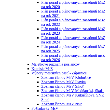
Plán porád a plánovaných zasadnutí MsZ
na rok 2020
Plán porád a plánovaných zasadnutí MsZ
na rok 2021
Plán porád a plánovaných zasadnutí MsZ
na rok 2022
Plán porád a plánovaných zasadnutí MsZ
na rok 2023
Plán porád a plánovaných zasadnutí MsZ
na rok 2024
Plán porád a plánovaných zasadnutí MsZ
na rok 2025
Plán porád a plánovaných zasadnutí msZ
na rok 2026
Majetkové priznania poslancov
Komisie MsZ
Výbory mestských častí - Zápisnice
Zoznam členov MsV Klobušice
Zoznam členov MsV Iliavka
Zoznam členov MsV Sihoť
Zoznam členov MsV Medňanská, Skala
Zoznam členov MsV Kukučínova, SNP,
Stred
Zoznam členov MsV NsP
Požiadavky MsV