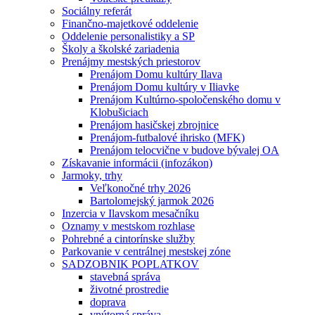
Sociálny referát
Finančno-majetkové oddelenie
Oddelenie personalistiky a SP
Školy a školské zariadenia
Prenájmy mestských priestorov
Prenájom Domu kultúry Ilava
Prenájom Domu kultúry v Iliavke
Prenájom Kultúrno-spoločenského domu v
Klobušiciach
Prenájom hasičskej zbrojnice
Prenájom-futbalové ihrisko (MFK)
Prenájom telocvične v budove bývalej OA
Získavanie informácii (infozákon)
Jarmoky, trhy
Veľkonočné trhy 2026
Bartolomejský jarmok 2026
Inzercia v Ilavskom mesačníku
Oznamy v mestskom rozhlase
Pohrebné a cintorínske služby
Parkovanie v centrálnej mestskej zóne
SADZOBNIK POPLATKOV
stavebná správa
životné prostredie
doprava
vnútorná správa