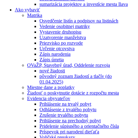
sumarizácia projektov a investície mesta Ilava
Ako vybaviť
Matrika
Osvedčenie listín a podpisov na listinách
Vedenie osobitnej matriky
Vystavenie druhopisu
Uzatvorenie manželstva
Priezvisko po rozvode
Určenie otcovstva
Zápis narodenia
Zápis úmrtia
OVaŽP, Stavebný úrad, Oddelenie rozvoja
nové žiadosti
pôvodný zoznam žiadostí a tlačív (do
01.04.2025)
Miestne dane a poplatky
Žiadosť o poskytnutie dotácie z rozpočtu mesta
Evidencia obyvateľov
Prihlásenie na trvalý pobyt
Odhlásenie z trvalého pobytu
Zrušenie trvalého pobytu
Prihlásenie na prechodný pobyt
Pridelenie súpisného a orientačného čísla
Príspevok pri narodení dieťaťa
Voličské preukazy