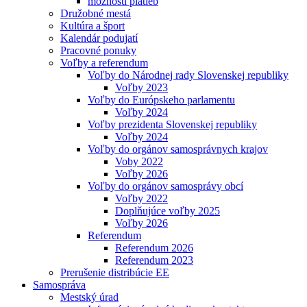
možnosti platieb
Družobné mestá
Kultúra a šport
Kalendár podujatí
Pracovné ponuky
Voľby a referendum
Voľby do Národnej rady Slovenskej republiky
Voľby 2023
Voľby do Európskeho parlamentu
Voľby 2024
Voľby prezidenta Slovenskej republiky
Voľby 2024
Voľby do orgánov samosprávnych krajov
Voby 2022
Voľby 2026
Voľby do orgánov samosprávy obcí
Voľby 2022
Doplňujúce voľby 2025
Voľby 2026
Referendum
Referendum 2026
Referendum 2023
Prerušenie distribúcie EE
Samospráva
Mestský úrad