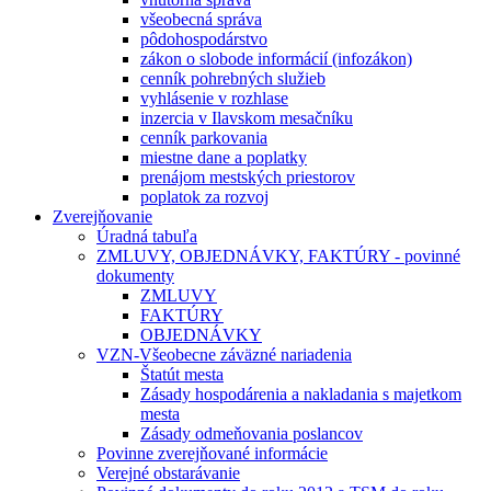
všeobecná správa
pôdohospodárstvo
zákon o slobode informácií (infozákon)
cenník pohrebných služieb
vyhlásenie v rozhlase
inzercia v Ilavskom mesačníku
cenník parkovania
miestne dane a poplatky
prenájom mestských priestorov
poplatok za rozvoj
Zverejňovanie
Úradná tabuľa
ZMLUVY, OBJEDNÁVKY, FAKTÚRY - povinné
dokumenty
ZMLUVY
FAKTÚRY
OBJEDNÁVKY
VZN-Všeobecne záväzné nariadenia
Štatút mesta
Zásady hospodárenia a nakladania s majetkom
mesta
Zásady odmeňovania poslancov
Povinne zverejňované informácie
Verejné obstarávanie