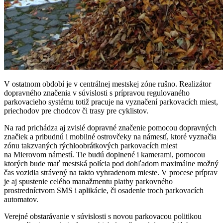
V ostatnom období je v centrálnej mestskej zóne rušno. Realizátor
dopravného značenia v súvislosti s prípravou regulovaného
parkovacieho systému totiž pracuje na vyznačení parkovacích miest,
priechodov pre chodcov či trasy pre cyklistov.
Na rad prichádza aj zvislé dopravné značenie pomocou dopravných
značiek a pribudnú i mobilné ostrovčeky na námestí, ktoré vyznačia
zónu takzvaných rýchloobrátkových parkovacích miest
na Mierovom námestí. Tie budú doplnené i kamerami, pomocou
ktorých bude mať mestská polícia pod dohľadom maximálne možný
čas vozidla strávený na takto vyhradenom mieste. V procese príprav
je aj spustenie celého manažmentu platby parkovného
prostredníctvom SMS i aplikácie, či osadenie troch parkovacích
automatov.
Verejné obstarávanie v súvislosti s novou parkovacou politikou