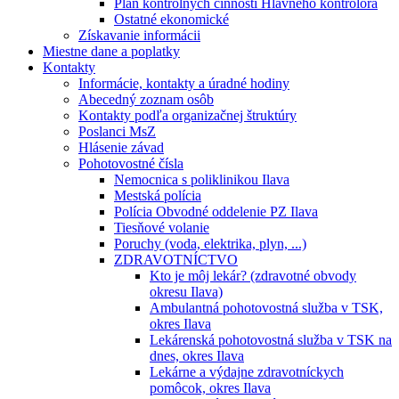
Plán kontrolných činností Hlavného kontrolóra
Ostatné ekonomické
Získavanie informácii
Miestne dane a poplatky
Kontakty
Informácie, kontakty a úradné hodiny
Abecedný zoznam osôb
Kontakty podľa organizačnej štruktúry
Poslanci MsZ
Hlásenie závad
Pohotovostné čísla
Nemocnica s poliklinikou Ilava
Mestská polícia
Polícia Obvodné oddelenie PZ Ilava
Tiesňové volanie
Poruchy (voda, elektrika, plyn, ...)
ZDRAVOTNÍCTVO
Kto je môj lekár? (zdravotné obvody
okresu Ilava)
Ambulantná pohotovostná služba v TSK,
okres Ilava
Lekárenská pohotovostná služba v TSK na
dnes, okres Ilava
Lekárne a výdajne zdravotníckych
pomôcok, okres Ilava