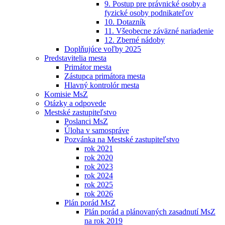
9. Postup pre právnické osoby a
fyzické osoby podnikateľov
10. Dotazník
11. Všeobecne záväzné nariadenie
12. Zberné nádoby
Doplňujúce voľby 2025
Predstavitelia mesta
Primátor mesta
Zástupca primátora mesta
Hlavný kontrolór mesta
Komisie MsZ
Otázky a odpovede
Mestské zastupiteľstvo
Poslanci MsZ
Úloha v samospráve
Pozvánka na Mestské zastupiteľstvo
rok 2021
rok 2020
rok 2023
rok 2024
rok 2025
rok 2026
Plán porád MsZ
Plán porád a plánovaných zasadnutí MsZ
na rok 2019