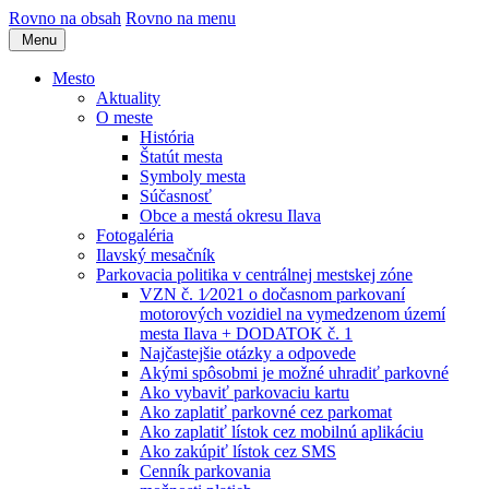
Rovno na obsah
Rovno na menu
Menu
Mesto
Aktuality
O meste
História
Štatút mesta
Symboly mesta
Súčasnosť
Obce a mestá okresu Ilava
Fotogaléria
Ilavský mesačník
Parkovacia politika v centrálnej mestskej zóne
VZN č. 1⁄2021 o dočasnom parkovaní
motorových vozidiel na vymedzenom území
mesta Ilava + DODATOK č. 1
Najčastejšie otázky a odpovede
Akými spôsobmi je možné uhradiť parkovné
Ako vybaviť parkovaciu kartu
Ako zaplatiť parkovné cez parkomat
Ako zaplatiť lístok cez mobilnú aplikáciu
Ako zakúpiť lístok cez SMS
Cenník parkovania