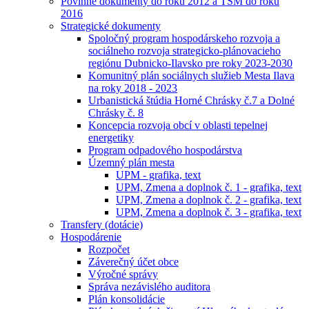
Povinné dokumenty do roku 2012 a TSM do roku
2016
Strategické dokumenty
Spoločný program hospodárskeho rozvoja a
sociálneho rozvoja strategicko-plánovacieho
regiónu Dubnicko-Ilavsko pre roky 2023-2030
Komunitný plán sociálnych služieb Mesta Ilava
na roky 2018 - 2023
Urbanistická štúdia Horné Chrásky č.7 a Dolné
Chrásky č. 8
Koncepcia rozvoja obcí v oblasti tepelnej
energetiky
Program odpadového hospodárstva
Územný plán mesta
UPM - grafika, text
UPM, Zmena a doplnok č. 1 - grafika, text
UPM, Zmena a doplnok č. 2 - grafika, text
UPM, Zmena a doplnok č. 3 - grafika, text
Transfery (dotácie)
Hospodárenie
Rozpočet
Záverečný účet obce
Výročné správy
Správa nezávislého auditora
Plán konsolidácie