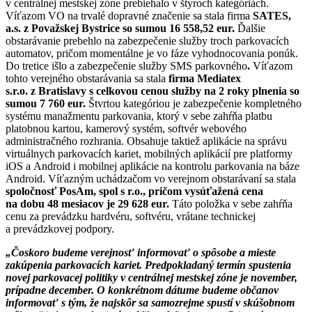
v centrálnej mestskej zóne prebiehalo v štyroch kategóriách.
Víťazom VO na trvalé dopravné značenie sa stala firma
SATES,
a.s. z Považskej Bystrice so sumou 16 558,52 eur.
Ďalšie
obstarávanie prebehlo na zabezpečenie služby troch parkovacích
automatov, pričom momentálne je vo fáze vyhodnocovania ponúk.
Do tretice išlo a zabezpečenie služby SMS parkovného
.
Víťazom
tohto verejného obstarávania sa stala
firma Mediatex
s.r.o. z Bratislavy s celkovou cenou služby na 2 roky plnenia so
sumou 7 760 eur.
Štvrtou kategóriou je zabezpečenie kompletného
systému manažmentu parkovania, ktorý v sebe zahŕňa platbu
platobnou kartou, kamerový systém, softvér webového
administračného rozhrania. Obsahuje taktiež aplikácie na správu
virtuálnych parkovacích kariet, mobilných aplikácií pre platformy
iOS a Android i mobilnej aplikácie na kontrolu parkovania na báze
Android. Víťazným uchádzačom vo verejnom obstarávaní sa stala
spoločnosť PosAm, spol s r.o., pričom vysúťažená cena
na dobu 48 mesiacov je 29 628 eur.
Táto položka v sebe zahŕňa
cenu za prevádzku hardvéru, softvéru, vrátane technickej
a prevádzkovej podpory.
„Čoskoro budeme verejnosť informovať o spôsobe a mieste
zakúpenia parkovacích kariet. Predpokladaný termín spustenia
novej parkovacej politiky v centrálnej mestskej zóne je november,
prípadne december. O konkrétnom dátume budeme občanov
informovať s tým, že najskôr sa samozrejme spustí v skúšobnom