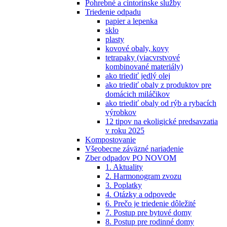
Pohrebné a cintorínske služby
Triedenie odpadu
papier a lepenka
sklo
plasty
kovové obaly, kovy
tetrapaky (viacvrstvové
kombinované materiály)
ako triediť jedlý olej
ako triediť obaly z produktov pre
domácich miláčikov
ako triediť obaly od rýb a rybacích
výrobkov
12 tipov na ekoligické predsavzatia
v roku 2025
Kompostovanie
Všeobecne záväzné nariadenie
Zber odpadov PO NOVOM
1. Aktuality
2. Harmonogram zvozu
3. Poplatky
4. Otázky a odpovede
6. Prečo je triedenie dôležité
7. Postup pre bytové domy
8. Postup pre rodinné domy