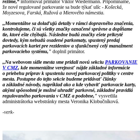
režime,“
informoval primátor Viktor Wiedermann. Pripomíname,
že nové regulované parkovanie sa bude týkať ulíc -
Košecká,
Moyzesova, Farská, Ružová a Mierového námestia.
,,Momentálne sa dolaďujú detaily v rámci dopravného značenia,
kontrolujeme, či sú všetky značky označené správne a dopĺňame
tie, ktoré ešte chýbajú. Následne budú značky ešete prikryté
dovtedy, kým nebudú osadené parkomaty, spustený predaj
parkovacích kariet pre rezidentov a sfunkčnený celý manažment
parkovacieho systému,"
doplnil primátor.
,,Na webovom sídle mesta sme pridali novú sekciu
PARKOVANIE
V CMZ
, kde momentálne verejnosť nájde základné informácie
o priebehu príprav k spusteniu novej parkovacej politiky v centre
mesta. Postupne do tejto sekcie budeme pridávať články
a základné návody, napríklad ako a kde vybaviť parkovacie karty,
akými spôosobmi je možné uhradiť parkovné, základné pravidlá
regulovaného parkovania v CMZ a podobne,"
vysvetlila
administrátorka webstránky mesta Veronika Klobučníková.
-verk-