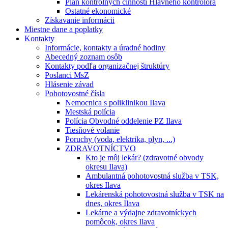
Plán kontrolných činností Hlavného kontrolóra
Ostatné ekonomické
Získavanie informácii
Miestne dane a poplatky
Kontakty
Informácie, kontakty a úradné hodiny
Abecedný zoznam osôb
Kontakty podľa organizačnej štruktúry
Poslanci MsZ
Hlásenie závad
Pohotovostné čísla
Nemocnica s poliklinikou Ilava
Mestská polícia
Polícia Obvodné oddelenie PZ Ilava
Tiesňové volanie
Poruchy (voda, elektrika, plyn, ...)
ZDRAVOTNÍCTVO
Kto je môj lekár? (zdravotné obvody
okresu Ilava)
Ambulantná pohotovostná služba v TSK,
okres Ilava
Lekárenská pohotovostná služba v TSK na
dnes, okres Ilava
Lekárne a výdajne zdravotníckych
pomôcok, okres Ilava