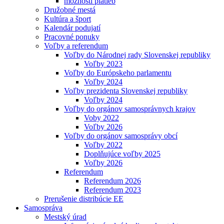
možnosti platieb
Družobné mestá
Kultúra a šport
Kalendár podujatí
Pracovné ponuky
Voľby a referendum
Voľby do Národnej rady Slovenskej republiky
Voľby 2023
Voľby do Európskeho parlamentu
Voľby 2024
Voľby prezidenta Slovenskej republiky
Voľby 2024
Voľby do orgánov samosprávnych krajov
Voby 2022
Voľby 2026
Voľby do orgánov samosprávy obcí
Voľby 2022
Doplňujúce voľby 2025
Voľby 2026
Referendum
Referendum 2026
Referendum 2023
Prerušenie distribúcie EE
Samospráva
Mestský úrad