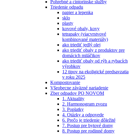
Pohrebné a cintorínske služby
Triedenie odpadu
papier a lepenka
sklo
plasty
kovové obaly, kovy
tetrapaky (viacvrstvové
kombinované materiály)
ako triediť jedlý olej
ako triediť obaly z produktov pre
domácich miláčikov
ako triediť obaly od rýb a rybacích
výrobkov
12 tipov na ekoligické predsavzatia
v roku 2025
Kompostovanie
Všeobecne záväzné nariadenie
Zber odpadov PO NOVOM
1. Aktuality
2. Harmonogram zvozu
3. Poplatky
4. Otázky a odpovede
6. Prečo je triedenie dôležité
7. Postup pre bytové domy
8. Postup pre rodinné domy