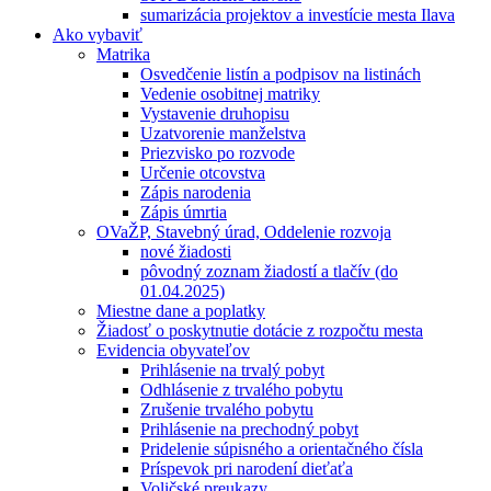
sumarizácia projektov a investície mesta Ilava
Ako vybaviť
Matrika
Osvedčenie listín a podpisov na listinách
Vedenie osobitnej matriky
Vystavenie druhopisu
Uzatvorenie manželstva
Priezvisko po rozvode
Určenie otcovstva
Zápis narodenia
Zápis úmrtia
OVaŽP, Stavebný úrad, Oddelenie rozvoja
nové žiadosti
pôvodný zoznam žiadostí a tlačív (do
01.04.2025)
Miestne dane a poplatky
Žiadosť o poskytnutie dotácie z rozpočtu mesta
Evidencia obyvateľov
Prihlásenie na trvalý pobyt
Odhlásenie z trvalého pobytu
Zrušenie trvalého pobytu
Prihlásenie na prechodný pobyt
Pridelenie súpisného a orientačného čísla
Príspevok pri narodení dieťaťa
Voličské preukazy