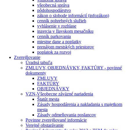
všeobecná správa
pôdohospodárstvo
zákon o slobode informácií (infozákon)
cenník pohrebných služieb
vyhlásenie v rozhlase
inzercia v Ilavskom mesačníku
cenník parkovania
miestne dane a poplatky
prenájom mestských priestorov
poplatok za rozvoj
Zverejňovanie
Úradná tabuľa
ZMLUVY, OBJEDNÁVKY, FAKTÚRY - povinné
dokumenty
ZMLUVY
FAKTÚRY
OBJEDNÁVKY
VZN-Všeobecne záväzné nariadenia
Štatút mesta
Zásady hospodárenia a nakladania s majetkom
mesta
Zásady odmeňovania poslancov
Povinne zverejňované informácie
Verejné obstarávanie