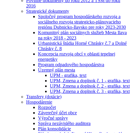
Povinné dokumenty do roku 2012 a TSM do roku
2016
Strategické dokumenty
Spoločný program hospodárskeho rozvoja a
sociálneho rozvoja strategicko-plánovacieho
regiónu Dubnicko-Ilavsko pre roky 2023-2030
Komunitný plán sociálnych služieb Mesta Ilava
na roky 2018 - 2023
Urbanistická štúdia Horné Chrásky č.7 a Dolné
Chrásky č. 8
Koncepcia rozvoja obcí v oblasti tepelnej
energetiky
Program odpadového hospodárstva
Územný plán mesta
UPM - grafika, text
UPM, Zmena a doplnok č. 1 - grafika, text
UPM, Zmena a doplnok č. 2 - grafika, text
UPM, Zmena a doplnok č. 3 - grafika, text
Transfery (dotácie)
Hospodárenie
Rozpočet
Záverečný účet obce
Výročné správy
Správa nezávislého auditora
Plán konsolidácie