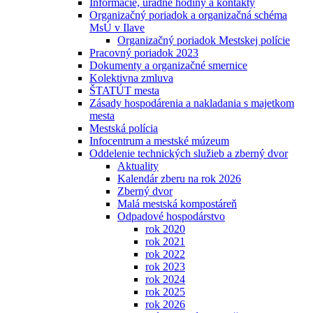
Informácie, úradné hodiny a kontakty
Organizačný poriadok a organizačná schéma
MsÚ v Ilave
Organizačný poriadok Mestskej polície
Pracovný poriadok 2023
Dokumenty a organizačné smernice
Kolektivna zmluva
ŠTATÚT mesta
Zásady hospodárenia a nakladania s majetkom
mesta
Mestská polícia
Infocentrum a mestské múzeum
Oddelenie technických služieb a zberný dvor
Aktuality
Kalendár zberu na rok 2026
Zberný dvor
Malá mestská kompostáreň
Odpadové hospodárstvo
rok 2020
rok 2021
rok 2022
rok 2023
rok 2024
rok 2025
rok 2026