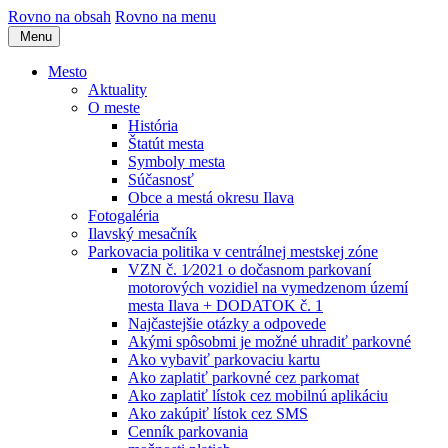
Rovno na obsah
Rovno na menu
Menu
Mesto
Aktuality
O meste
História
Štatút mesta
Symboly mesta
Súčasnosť
Obce a mestá okresu Ilava
Fotogaléria
Ilavský mesačník
Parkovacia politika v centrálnej mestskej zóne
VZN č. 1⁄2021 o dočasnom parkovaní
motorových vozidiel na vymedzenom území
mesta Ilava + DODATOK č. 1
Najčastejšie otázky a odpovede
Akými spôsobmi je možné uhradiť parkovné
Ako vybaviť parkovaciu kartu
Ako zaplatiť parkovné cez parkomat
Ako zaplatiť lístok cez mobilnú aplikáciu
Ako zakúpiť lístok cez SMS
Cenník parkovania