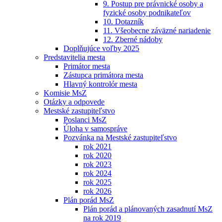
9. Postup pre právnické osoby a
fyzické osoby podnikateľov
10. Dotazník
11. Všeobecne záväzné nariadenie
12. Zberné nádoby
Doplňujúce voľby 2025
Predstavitelia mesta
Primátor mesta
Zástupca primátora mesta
Hlavný kontrolór mesta
Komisie MsZ
Otázky a odpovede
Mestské zastupiteľstvo
Poslanci MsZ
Úloha v samospráve
Pozvánka na Mestské zastupiteľstvo
rok 2021
rok 2020
rok 2023
rok 2024
rok 2025
rok 2026
Plán porád MsZ
Plán porád a plánovaných zasadnutí MsZ
na rok 2019