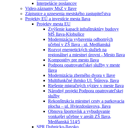
Interpelácie poslancov
Video-záznamy MsZ v Ilave
Zápisnice a uznesenia mestského zastupiteľstva
Projekty EÚ a investície mesta Ilava
Projekty mesta EU
Zvýšenie kapacít infraštruktúry budovy
MŠ Ilava-Klobušice
Modernizácia vybavenia odborných
učební v ZŠ Ilava - ul. Medňanská
Rozvoj energetických služieb na
regionálnej a miestnej úrovni - Mesto Ilava
Kompostéry pre mesto Ilava
Podpora opatrovateľskej služby v meste
Ilava
Modernizácia zberného dvora v Ilave
Multifunkčné ihrisko Ul. Štúrova, Ilava
Riešenie migračných výziev v meste Ilava
Národný projekt Podpora opatrovateľskej
služby
Rekonštrukcia miestnej cesty a parkovacia
plocha – ul. Hviezdoslavova, Ilava
Obnova športovísk a vybudovanie
vonkajšej učebne v areáli ZŠ Ilava,
Medňanská 514⁄5
SPR Dubnicko-Ilavsko