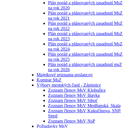
Plán porád a plánovaných zasadnutí MsZ
na rok 2020
Plán porád a plánovaných zasadnutí MsZ
na rok 2021
Plán porád a plánovaných zasadnutí MsZ
na rok 2022
Plán porád a plánovaných zasadnutí MsZ
na rok 2023
Plán porád a plánovaných zasadnutí MsZ
na rok 2024
Plán porád a plánovaných zasadnutí MsZ
na rok 2025
Plán porád a plánovaných zasadnutí msZ
na rok 2026
Majetkové priznania poslancov
Komisie MsZ
Výbory mestských častí - Zápisnice
Zoznam členov MsV Klobušice
Zoznam členov MsV Iliavka
Zoznam členov MsV Sihoť
Zoznam členov MsV Medňanská, Skala
Zoznam členov MsV Kukučínova, SNP,
Stred
Zoznam členov MsV NsP
Požiadavky MsV