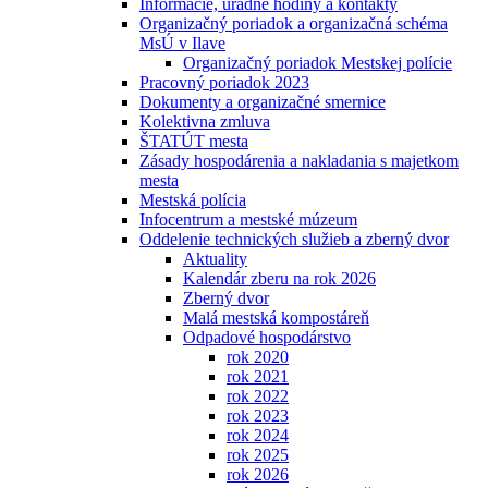
Informácie, úradné hodiny a kontakty
Organizačný poriadok a organizačná schéma
MsÚ v Ilave
Organizačný poriadok Mestskej polície
Pracovný poriadok 2023
Dokumenty a organizačné smernice
Kolektivna zmluva
ŠTATÚT mesta
Zásady hospodárenia a nakladania s majetkom
mesta
Mestská polícia
Infocentrum a mestské múzeum
Oddelenie technických služieb a zberný dvor
Aktuality
Kalendár zberu na rok 2026
Zberný dvor
Malá mestská kompostáreň
Odpadové hospodárstvo
rok 2020
rok 2021
rok 2022
rok 2023
rok 2024
rok 2025
rok 2026