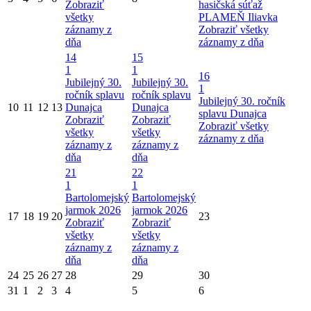
Zobraziť
hasičská súťaž
všetky
PLAMEŇ Iliavka
záznamy z
Zobraziť všetky
dňa
záznamy z dňa
14
15
1
1
16
Jubilejný 30.
Jubilejný 30.
1
ročník splavu
ročník splavu
Jubilejný 30. ročník
10
11
12
13
Dunajca
Dunajca
splavu Dunajca
Zobraziť
Zobraziť
Zobraziť všetky
všetky
všetky
záznamy z dňa
záznamy z
záznamy z
dňa
dňa
21
22
1
1
Bartolomejský
Bartolomejský
jarmok 2026
jarmok 2026
17
18
19
20
23
Zobraziť
Zobraziť
všetky
všetky
záznamy z
záznamy z
dňa
dňa
24
25
26
27
28
29
30
31
1
2
3
4
5
6