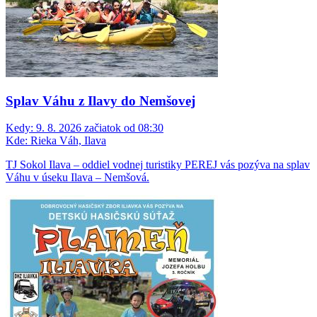
Splav Váhu z Ilavy do Nemšovej
Kedy:
9. 8. 2026 začiatok od 08:30
Kde:
Rieka Váh, Ilava
TJ Sokol Ilava – oddiel vodnej turistiky PEREJ vás pozýva na splav
Váhu v úseku Ilava – Nemšová.