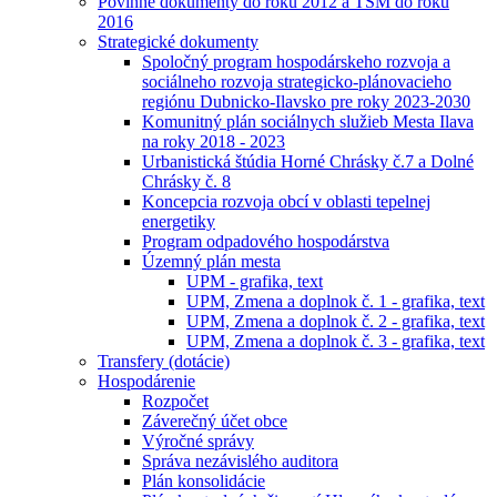
Povinné dokumenty do roku 2012 a TSM do roku
2016
Strategické dokumenty
Spoločný program hospodárskeho rozvoja a
sociálneho rozvoja strategicko-plánovacieho
regiónu Dubnicko-Ilavsko pre roky 2023-2030
Komunitný plán sociálnych služieb Mesta Ilava
na roky 2018 - 2023
Urbanistická štúdia Horné Chrásky č.7 a Dolné
Chrásky č. 8
Koncepcia rozvoja obcí v oblasti tepelnej
energetiky
Program odpadového hospodárstva
Územný plán mesta
UPM - grafika, text
UPM, Zmena a doplnok č. 1 - grafika, text
UPM, Zmena a doplnok č. 2 - grafika, text
UPM, Zmena a doplnok č. 3 - grafika, text
Transfery (dotácie)
Hospodárenie
Rozpočet
Záverečný účet obce
Výročné správy
Správa nezávislého auditora
Plán konsolidácie