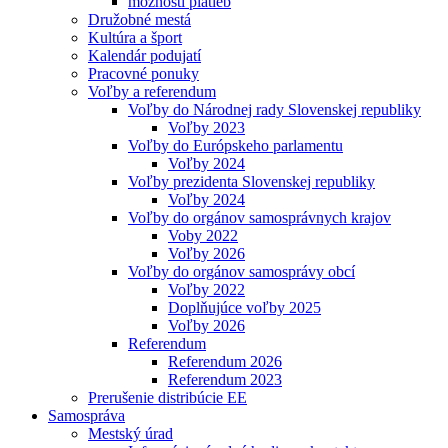
možnosti platieb
Družobné mestá
Kultúra a šport
Kalendár podujatí
Pracovné ponuky
Voľby a referendum
Voľby do Národnej rady Slovenskej republiky
Voľby 2023
Voľby do Európskeho parlamentu
Voľby 2024
Voľby prezidenta Slovenskej republiky
Voľby 2024
Voľby do orgánov samosprávnych krajov
Voby 2022
Voľby 2026
Voľby do orgánov samosprávy obcí
Voľby 2022
Doplňujúce voľby 2025
Voľby 2026
Referendum
Referendum 2026
Referendum 2023
Prerušenie distribúcie EE
Samospráva
Mestský úrad