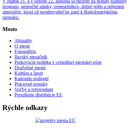
V piatok 21. a v sobotu 22. augusta sa môžete na bohatý kultúrny
program, jarmočné stánky, remeselníkov, dobré jedlo a príjemnú
atmosféru, ktorá už neodmysliteľne patrí k Bartolomejskému
jarmoku.
Mesto
Aktuality
O meste
Fotogaléria
Ilavský mesačník
Parkovacia politika v centrálnej mestskej zóne
Družobné mestá
Kultúra a šport
Kalendár podujatí
Pracovné ponuky
Voľby a referendum
Prerušenie distribúcie EE
Rýchle odkazy