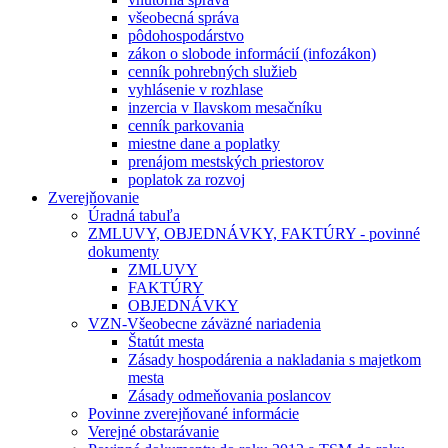
všeobecná správa
pôdohospodárstvo
zákon o slobode informácií (infozákon)
cenník pohrebných služieb
vyhlásenie v rozhlase
inzercia v Ilavskom mesačníku
cenník parkovania
miestne dane a poplatky
prenájom mestských priestorov
poplatok za rozvoj
Zverejňovanie
Úradná tabuľa
ZMLUVY, OBJEDNÁVKY, FAKTÚRY - povinné
dokumenty
ZMLUVY
FAKTÚRY
OBJEDNÁVKY
VZN-Všeobecne záväzné nariadenia
Štatút mesta
Zásady hospodárenia a nakladania s majetkom
mesta
Zásady odmeňovania poslancov
Povinne zverejňované informácie
Verejné obstarávanie