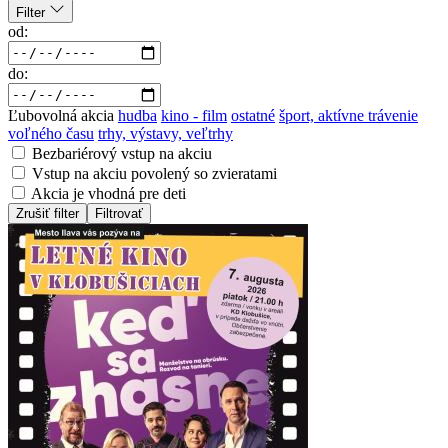
Filter
od:
do:
Ľubovolná akcia
hudba
kino - film
ostatné
šport, aktívne trávenie
voľného času
trhy, výstavy, veľtrhy
Bezbariérový vstup na akciu
Vstup na akciu povolený so zvieratami
Akcia je vhodná pre deti
Zrušiť filter
Filtrovať