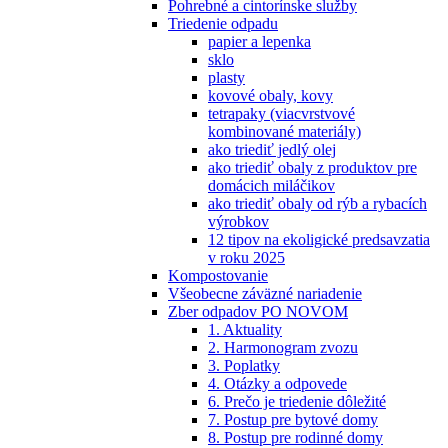
Pohrebné a cintorínske služby
Triedenie odpadu
papier a lepenka
sklo
plasty
kovové obaly, kovy
tetrapaky (viacvrstvové
kombinované materiály)
ako triediť jedlý olej
ako triediť obaly z produktov pre
domácich miláčikov
ako triediť obaly od rýb a rybacích
výrobkov
12 tipov na ekoligické predsavzatia
v roku 2025
Kompostovanie
Všeobecne záväzné nariadenie
Zber odpadov PO NOVOM
1. Aktuality
2. Harmonogram zvozu
3. Poplatky
4. Otázky a odpovede
6. Prečo je triedenie dôležité
7. Postup pre bytové domy
8. Postup pre rodinné domy