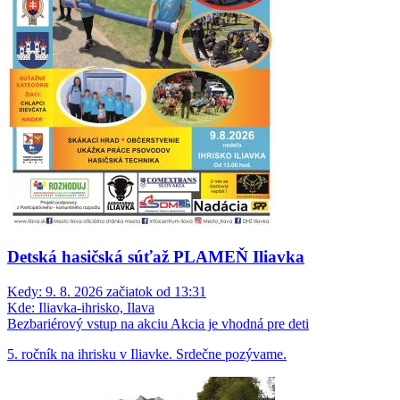
Detská hasičská súťaž PLAMEŇ Iliavka
Kedy:
9. 8. 2026 začiatok od 13:31
Kde:
Iliavka-ihrisko, Ilava
Bezbariérový vstup na akciu
Akcia je vhodná pre deti
5. ročník na ihrisku v Iliavke. Srdečne pozývame.