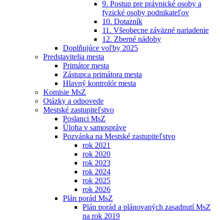
9. Postup pre právnické osoby a
fyzické osoby podnikateľov
10. Dotazník
11. Všeobecne záväzné nariadenie
12. Zberné nádoby
Doplňujúce voľby 2025
Predstavitelia mesta
Primátor mesta
Zástupca primátora mesta
Hlavný kontrolór mesta
Komisie MsZ
Otázky a odpovede
Mestské zastupiteľstvo
Poslanci MsZ
Úloha v samospráve
Pozvánka na Mestské zastupiteľstvo
rok 2021
rok 2020
rok 2023
rok 2024
rok 2025
rok 2026
Plán porád MsZ
Plán porád a plánovaných zasadnutí MsZ
na rok 2019