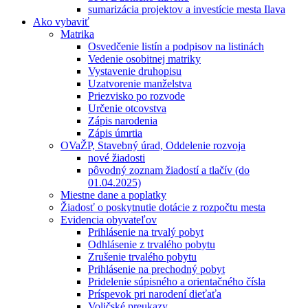
sumarizácia projektov a investície mesta Ilava
Ako vybaviť
Matrika
Osvedčenie listín a podpisov na listinách
Vedenie osobitnej matriky
Vystavenie druhopisu
Uzatvorenie manželstva
Priezvisko po rozvode
Určenie otcovstva
Zápis narodenia
Zápis úmrtia
OVaŽP, Stavebný úrad, Oddelenie rozvoja
nové žiadosti
pôvodný zoznam žiadostí a tlačív (do
01.04.2025)
Miestne dane a poplatky
Žiadosť o poskytnutie dotácie z rozpočtu mesta
Evidencia obyvateľov
Prihlásenie na trvalý pobyt
Odhlásenie z trvalého pobytu
Zrušenie trvalého pobytu
Prihlásenie na prechodný pobyt
Pridelenie súpisného a orientačného čísla
Príspevok pri narodení dieťaťa
Voličské preukazy