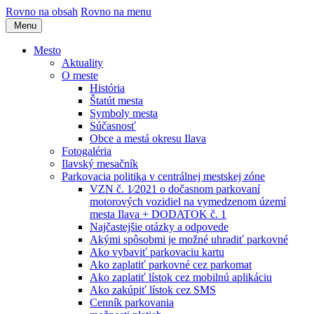
Rovno na obsah
Rovno na menu
Menu
Mesto
Aktuality
O meste
História
Štatút mesta
Symboly mesta
Súčasnosť
Obce a mestá okresu Ilava
Fotogaléria
Ilavský mesačník
Parkovacia politika v centrálnej mestskej zóne
VZN č. 1⁄2021 o dočasnom parkovaní
motorových vozidiel na vymedzenom území
mesta Ilava + DODATOK č. 1
Najčastejšie otázky a odpovede
Akými spôsobmi je možné uhradiť parkovné
Ako vybaviť parkovaciu kartu
Ako zaplatiť parkovné cez parkomat
Ako zaplatiť lístok cez mobilnú aplikáciu
Ako zakúpiť lístok cez SMS
Cenník parkovania