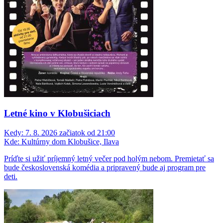
Letné kino v Klobušiciach
Kedy:
7. 8. 2026 začiatok od 21:00
Kde:
Kultúrny dom Klobušice, Ilava
Príďte si užiť príjemný letný večer pod holým nebom. Premietať sa
bude československá komédia a pripravený bude aj program pre
deti.