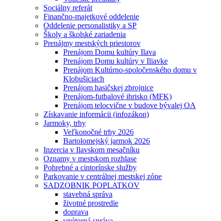
Sociálny referát
Finančno-majetkové oddelenie
Oddelenie personalistiky a SP
Školy a školské zariadenia
Prenájmy mestských priestorov
Prenájom Domu kultúry Ilava
Prenájom Domu kultúry v Iliavke
Prenájom Kultúrno-spoločenského domu v
Klobušiciach
Prenájom hasičskej zbrojnice
Prenájom-futbalové ihrisko (MFK)
Prenájom telocvične v budove bývalej OA
Získavanie informácii (infozákon)
Jarmoky, trhy
Veľkonočné trhy 2026
Bartolomejský jarmok 2026
Inzercia v Ilavskom mesačníku
Oznamy v mestskom rozhlase
Pohrebné a cintorínske služby
Parkovanie v centrálnej mestskej zóne
SADZOBNIK POPLATKOV
stavebná správa
životné prostredie
doprava
vnútorná správa