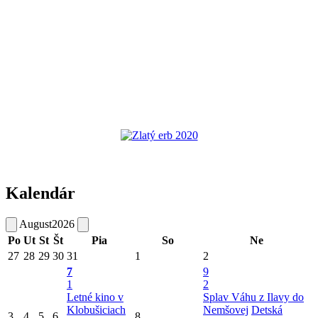
Kalendár
August
2026
Po
Ut
St
Št
Pia
So
Ne
27
28
29
30
31
1
2
7
9
1
2
Letné kino v
Splav Váhu z Ilavy do
Klobušiciach
Nemšovej
Detská
3
4
5
6
8