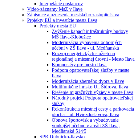
Interpelácie poslancov
Video-záznamy MsZ v Ilave
Zápisnice a uznesenia mestského zastupiteľstva
Projekty EÚ a investície mesta Ilava
Projekty mesta EU
Zvýšenie kapacít infraštruktúry budovy
MŠ Ilava-Klobušice
Modernizácia vybavenia odborných
učební v ZŠ Ilava - ul. Medňanská
Rozvoj energetických služieb na
regionálnej a miestnej úrovni - Mesto Ilava
Kompostéry pre mesto Ilava
Podpora opatrovateľskej služby v meste
Ilava
Modernizácia zberného dvora v Ilave
Multifunkčné ihrisko Ul. Štúrova, Ilava
Riešenie migračných výziev v meste Ilava
Národný projekt Podpora opatrovateľskej
služby
Rekonštrukcia miestnej cesty a parkovacia
plocha – ul. Hviezdoslavova, Ilava
Obnova športovísk a vybudovanie
vonkajšej učebne v areáli ZŠ Ilava,
Medňanská 514⁄5
SPR Dubnicko-Ilavsko