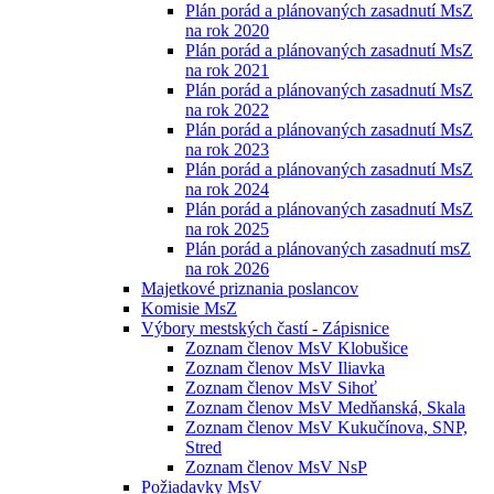
Plán porád a plánovaných zasadnutí MsZ
na rok 2020
Plán porád a plánovaných zasadnutí MsZ
na rok 2021
Plán porád a plánovaných zasadnutí MsZ
na rok 2022
Plán porád a plánovaných zasadnutí MsZ
na rok 2023
Plán porád a plánovaných zasadnutí MsZ
na rok 2024
Plán porád a plánovaných zasadnutí MsZ
na rok 2025
Plán porád a plánovaných zasadnutí msZ
na rok 2026
Majetkové priznania poslancov
Komisie MsZ
Výbory mestských častí - Zápisnice
Zoznam členov MsV Klobušice
Zoznam členov MsV Iliavka
Zoznam členov MsV Sihoť
Zoznam členov MsV Medňanská, Skala
Zoznam členov MsV Kukučínova, SNP,
Stred
Zoznam členov MsV NsP
Požiadavky MsV