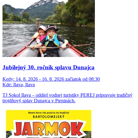
Jubilejný 30. ročník splavu Dunajca
Kedy:
14. 8. 2026 - 16. 8. 2026 začiatok od 08:30
Kde:
Ilava, Ilava
TJ Sokol Ilava – oddiel vodnej turistiky PEREJ pripravuje tradičný
trojdňový splav Dunajca v Pieninách.