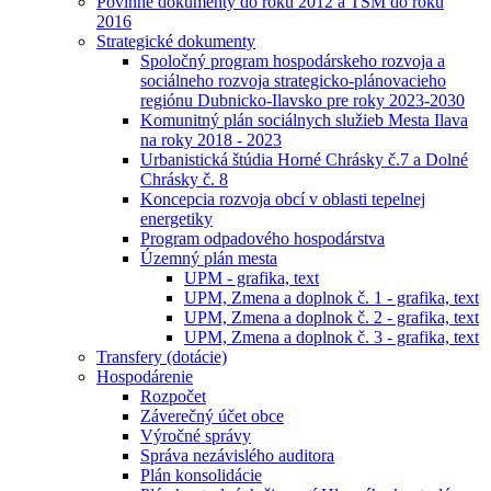
Povinné dokumenty do roku 2012 a TSM do roku
2016
Strategické dokumenty
Spoločný program hospodárskeho rozvoja a
sociálneho rozvoja strategicko-plánovacieho
regiónu Dubnicko-Ilavsko pre roky 2023-2030
Komunitný plán sociálnych služieb Mesta Ilava
na roky 2018 - 2023
Urbanistická štúdia Horné Chrásky č.7 a Dolné
Chrásky č. 8
Koncepcia rozvoja obcí v oblasti tepelnej
energetiky
Program odpadového hospodárstva
Územný plán mesta
UPM - grafika, text
UPM, Zmena a doplnok č. 1 - grafika, text
UPM, Zmena a doplnok č. 2 - grafika, text
UPM, Zmena a doplnok č. 3 - grafika, text
Transfery (dotácie)
Hospodárenie
Rozpočet
Záverečný účet obce
Výročné správy
Správa nezávislého auditora
Plán konsolidácie