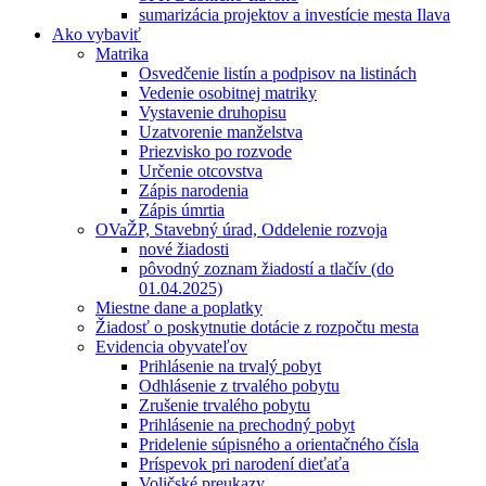
sumarizácia projektov a investície mesta Ilava
Ako vybaviť
Matrika
Osvedčenie listín a podpisov na listinách
Vedenie osobitnej matriky
Vystavenie druhopisu
Uzatvorenie manželstva
Priezvisko po rozvode
Určenie otcovstva
Zápis narodenia
Zápis úmrtia
OVaŽP, Stavebný úrad, Oddelenie rozvoja
nové žiadosti
pôvodný zoznam žiadostí a tlačív (do
01.04.2025)
Miestne dane a poplatky
Žiadosť o poskytnutie dotácie z rozpočtu mesta
Evidencia obyvateľov
Prihlásenie na trvalý pobyt
Odhlásenie z trvalého pobytu
Zrušenie trvalého pobytu
Prihlásenie na prechodný pobyt
Pridelenie súpisného a orientačného čísla
Príspevok pri narodení dieťaťa
Voličské preukazy