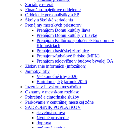
Sociálny referát
Finančno-majetkové oddelenie
Oddelenie personalistiky a SP
Školy a školské zariadenia
Prenájmy mestských priestorov
Prenájom Domu kultúry Ilava
Prenájom Domu kultúry v Iliavke
Prenájom Kultúrno-spoločenského domu v
Klobušiciach
Prenájom hasičskej zbrojnice
Prenájom-futbalové ihrisko (MFK)
Prenájom telocvične v budove bývalej OA
Získavanie informácii (infozákon)
Jarmoky, trhy
Veľkonočné trhy 2026
Bartolomejský jarmok 2026
Inzercia v Ilavskom mesačníku
Oznamy v mestskom rozhlase
Pohrebné a cintorínske služby
Parkovanie v centrálnej mestskej zóne
SADZOBNIK POPLATKOV
stavebná správa
životné prostredie
doprava
vnútorná správa