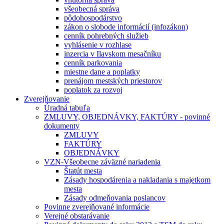
všeobecná správa
pôdohospodárstvo
zákon o slobode informácií (infozákon)
cenník pohrebných služieb
vyhlásenie v rozhlase
inzercia v Ilavskom mesačníku
cenník parkovania
miestne dane a poplatky
prenájom mestských priestorov
poplatok za rozvoj
Zverejňovanie
Úradná tabuľa
ZMLUVY, OBJEDNÁVKY, FAKTÚRY - povinné
dokumenty
ZMLUVY
FAKTÚRY
OBJEDNÁVKY
VZN-Všeobecne záväzné nariadenia
Štatút mesta
Zásady hospodárenia a nakladania s majetkom
mesta
Zásady odmeňovania poslancov
Povinne zverejňované informácie
Verejné obstarávanie