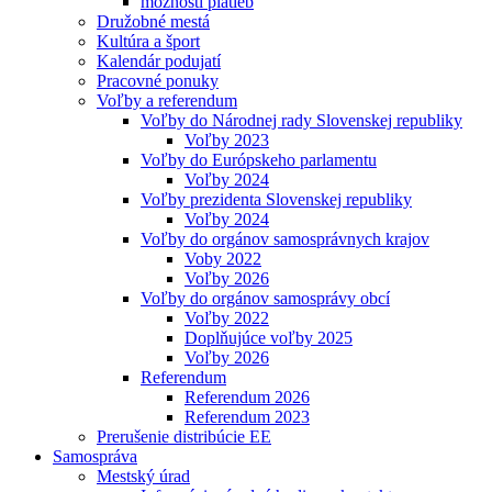
možnosti platieb
Družobné mestá
Kultúra a šport
Kalendár podujatí
Pracovné ponuky
Voľby a referendum
Voľby do Národnej rady Slovenskej republiky
Voľby 2023
Voľby do Európskeho parlamentu
Voľby 2024
Voľby prezidenta Slovenskej republiky
Voľby 2024
Voľby do orgánov samosprávnych krajov
Voby 2022
Voľby 2026
Voľby do orgánov samosprávy obcí
Voľby 2022
Doplňujúce voľby 2025
Voľby 2026
Referendum
Referendum 2026
Referendum 2023
Prerušenie distribúcie EE
Samospráva
Mestský úrad