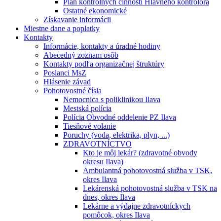
Plán kontrolných činností Hlavného kontrolóra
Ostatné ekonomické
Získavanie informácii
Miestne dane a poplatky
Kontakty
Informácie, kontakty a úradné hodiny
Abecedný zoznam osôb
Kontakty podľa organizačnej štruktúry
Poslanci MsZ
Hlásenie závad
Pohotovostné čísla
Nemocnica s poliklinikou Ilava
Mestská polícia
Polícia Obvodné oddelenie PZ Ilava
Tiesňové volanie
Poruchy (voda, elektrika, plyn, ...)
ZDRAVOTNÍCTVO
Kto je môj lekár? (zdravotné obvody
okresu Ilava)
Ambulantná pohotovostná služba v TSK,
okres Ilava
Lekárenská pohotovostná služba v TSK na
dnes, okres Ilava
Lekárne a výdajne zdravotníckych
pomôcok, okres Ilava