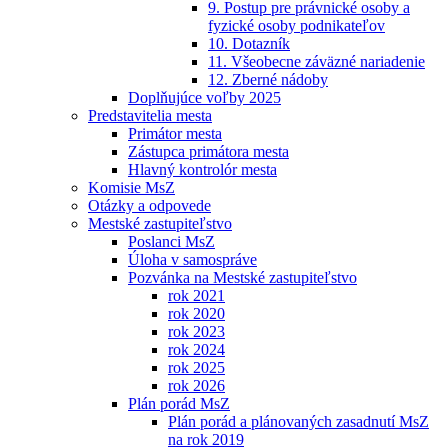
9. Postup pre právnické osoby a
fyzické osoby podnikateľov
10. Dotazník
11. Všeobecne záväzné nariadenie
12. Zberné nádoby
Doplňujúce voľby 2025
Predstavitelia mesta
Primátor mesta
Zástupca primátora mesta
Hlavný kontrolór mesta
Komisie MsZ
Otázky a odpovede
Mestské zastupiteľstvo
Poslanci MsZ
Úloha v samospráve
Pozvánka na Mestské zastupiteľstvo
rok 2021
rok 2020
rok 2023
rok 2024
rok 2025
rok 2026
Plán porád MsZ
Plán porád a plánovaných zasadnutí MsZ
na rok 2019