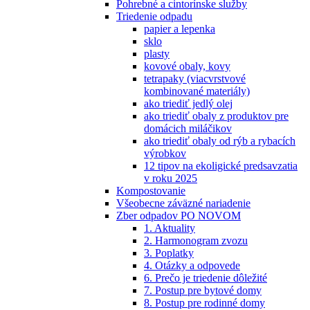
Pohrebné a cintorínske služby
Triedenie odpadu
papier a lepenka
sklo
plasty
kovové obaly, kovy
tetrapaky (viacvrstvové
kombinované materiály)
ako triediť jedlý olej
ako triediť obaly z produktov pre
domácich miláčikov
ako triediť obaly od rýb a rybacích
výrobkov
12 tipov na ekoligické predsavzatia
v roku 2025
Kompostovanie
Všeobecne záväzné nariadenie
Zber odpadov PO NOVOM
1. Aktuality
2. Harmonogram zvozu
3. Poplatky
4. Otázky a odpovede
6. Prečo je triedenie dôležité
7. Postup pre bytové domy
8. Postup pre rodinné domy