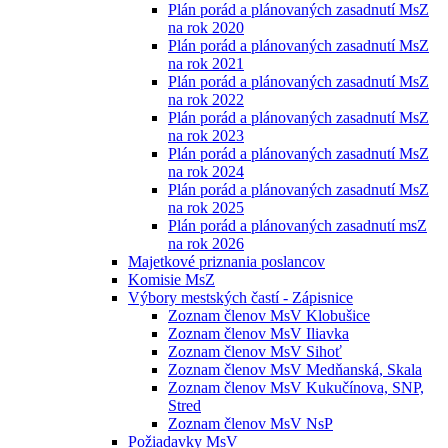
Plán porád a plánovaných zasadnutí MsZ
na rok 2020
Plán porád a plánovaných zasadnutí MsZ
na rok 2021
Plán porád a plánovaných zasadnutí MsZ
na rok 2022
Plán porád a plánovaných zasadnutí MsZ
na rok 2023
Plán porád a plánovaných zasadnutí MsZ
na rok 2024
Plán porád a plánovaných zasadnutí MsZ
na rok 2025
Plán porád a plánovaných zasadnutí msZ
na rok 2026
Majetkové priznania poslancov
Komisie MsZ
Výbory mestských častí - Zápisnice
Zoznam členov MsV Klobušice
Zoznam členov MsV Iliavka
Zoznam členov MsV Sihoť
Zoznam členov MsV Medňanská, Skala
Zoznam členov MsV Kukučínova, SNP,
Stred
Zoznam členov MsV NsP
Požiadavky MsV