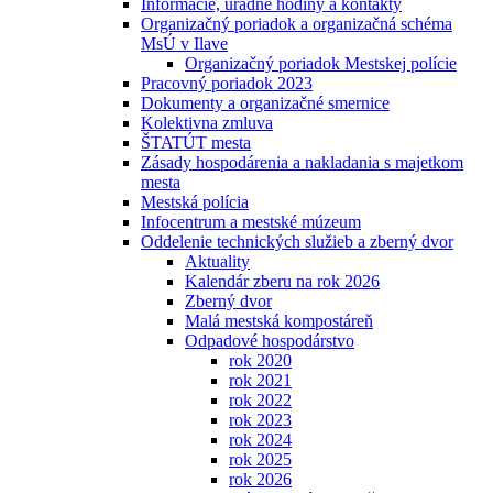
Informácie, úradné hodiny a kontakty
Organizačný poriadok a organizačná schéma
MsÚ v Ilave
Organizačný poriadok Mestskej polície
Pracovný poriadok 2023
Dokumenty a organizačné smernice
Kolektivna zmluva
ŠTATÚT mesta
Zásady hospodárenia a nakladania s majetkom
mesta
Mestská polícia
Infocentrum a mestské múzeum
Oddelenie technických služieb a zberný dvor
Aktuality
Kalendár zberu na rok 2026
Zberný dvor
Malá mestská kompostáreň
Odpadové hospodárstvo
rok 2020
rok 2021
rok 2022
rok 2023
rok 2024
rok 2025
rok 2026