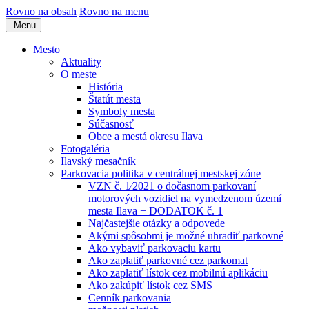
Rovno na obsah
Rovno na menu
Menu
Mesto
Aktuality
O meste
História
Štatút mesta
Symboly mesta
Súčasnosť
Obce a mestá okresu Ilava
Fotogaléria
Ilavský mesačník
Parkovacia politika v centrálnej mestskej zóne
VZN č. 1⁄2021 o dočasnom parkovaní
motorových vozidiel na vymedzenom území
mesta Ilava + DODATOK č. 1
Najčastejšie otázky a odpovede
Akými spôsobmi je možné uhradiť parkovné
Ako vybaviť parkovaciu kartu
Ako zaplatiť parkovné cez parkomat
Ako zaplatiť lístok cez mobilnú aplikáciu
Ako zakúpiť lístok cez SMS
Cenník parkovania