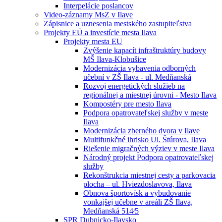
Interpelácie poslancov
Video-záznamy MsZ v Ilave
Zápisnice a uznesenia mestského zastupiteľstva
Projekty EÚ a investície mesta Ilava
Projekty mesta EU
Zvýšenie kapacít infraštruktúry budovy
MŠ Ilava-Klobušice
Modernizácia vybavenia odborných
učební v ZŠ Ilava - ul. Medňanská
Rozvoj energetických služieb na
regionálnej a miestnej úrovni - Mesto Ilava
Kompostéry pre mesto Ilava
Podpora opatrovateľskej služby v meste
Ilava
Modernizácia zberného dvora v Ilave
Multifunkčné ihrisko Ul. Štúrova, Ilava
Riešenie migračných výziev v meste Ilava
Národný projekt Podpora opatrovateľskej
služby
Rekonštrukcia miestnej cesty a parkovacia
plocha – ul. Hviezdoslavova, Ilava
Obnova športovísk a vybudovanie
vonkajšej učebne v areáli ZŠ Ilava,
Medňanská 514⁄5
SPR Dubnicko-Ilavsko