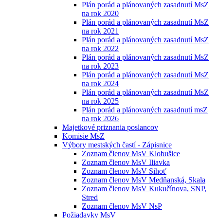
Plán porád a plánovaných zasadnutí MsZ
na rok 2020
Plán porád a plánovaných zasadnutí MsZ
na rok 2021
Plán porád a plánovaných zasadnutí MsZ
na rok 2022
Plán porád a plánovaných zasadnutí MsZ
na rok 2023
Plán porád a plánovaných zasadnutí MsZ
na rok 2024
Plán porád a plánovaných zasadnutí MsZ
na rok 2025
Plán porád a plánovaných zasadnutí msZ
na rok 2026
Majetkové priznania poslancov
Komisie MsZ
Výbory mestských častí - Zápisnice
Zoznam členov MsV Klobušice
Zoznam členov MsV Iliavka
Zoznam členov MsV Sihoť
Zoznam členov MsV Medňanská, Skala
Zoznam členov MsV Kukučínova, SNP,
Stred
Zoznam členov MsV NsP
Požiadavky MsV