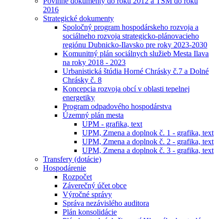
Povinné dokumenty do roku 2012 a TSM do roku
2016
Strategické dokumenty
Spoločný program hospodárskeho rozvoja a
sociálneho rozvoja strategicko-plánovacieho
regiónu Dubnicko-Ilavsko pre roky 2023-2030
Komunitný plán sociálnych služieb Mesta Ilava
na roky 2018 - 2023
Urbanistická štúdia Horné Chrásky č.7 a Dolné
Chrásky č. 8
Koncepcia rozvoja obcí v oblasti tepelnej
energetiky
Program odpadového hospodárstva
Územný plán mesta
UPM - grafika, text
UPM, Zmena a doplnok č. 1 - grafika, text
UPM, Zmena a doplnok č. 2 - grafika, text
UPM, Zmena a doplnok č. 3 - grafika, text
Transfery (dotácie)
Hospodárenie
Rozpočet
Záverečný účet obce
Výročné správy
Správa nezávislého auditora
Plán konsolidácie