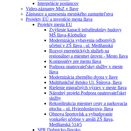
Interpelácie poslancov
Video-záznamy MsZ v Ilave
Zápisnice a uznesenia mestského zastupiteľstva
Projekty EÚ a investície mesta Ilava
Projekty mesta EU
Zvýšenie kapacít infraštruktúry budovy
MŠ Ilava-Klobušice
Modernizácia vybavenia odborných
učební v ZŠ Ilava - ul. Medňanská
Rozvoj energetických služieb na
regionálnej a miestnej úrovni - Mesto Ilava
Kompostéry pre mesto Ilava
Podpora opatrovateľskej služby v meste
Ilava
Modernizácia zberného dvora v Ilave
Multifunkčné ihrisko Ul. Štúrova, Ilava
Riešenie migračných výziev v meste Ilava
Národný projekt Podpora opatrovateľskej
služby
Rekonštrukcia miestnej cesty a parkovacia
plocha – ul. Hviezdoslavova, Ilava
Obnova športovísk a vybudovanie
vonkajšej učebne v areáli ZŠ Ilava,
Medňanská 514⁄5
SPR Dubnicko-Ilavsko