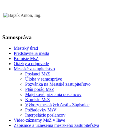
Samospráva
Mestský úrad
Predstavitelia mesta
Komisie MsZ
Otázky a odpovede
Mestské zastupiteľstvo
Poslanci MsZ
Úloha v samospráve
Pozvánka na Mestské zastupiteľstvo
Plán porád MsZ
Majetkové priznania poslancov
Komisie MsZ
Výbory mestských častí - Zápisnice
Požiadavky MsV
Interpelácie poslancov
Video-záznamy MsZ v Ilave
Zápisnice a uznesenia mestského zastupiteľstva