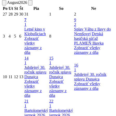
August
2026
Po
Ut
St
Št
Pia
So
Ne
27
28
29
30
31
1
2
7
9
1
2
Letné kino v
Splav Váhu z Ilavy do
Klobušiciach
Nemšovej
Detská
3
4
5
6
8
Zobraziť
hasičská súťaž
všetky
PLAMEŇ Iliavka
záznamy z
Zobraziť všetky
dňa
záznamy z dňa
14
15
1
1
16
Jubilejný 30.
Jubilejný 30.
1
ročník splavu
ročník splavu
Jubilejný 30. ročník
10
11
12
13
Dunajca
Dunajca
splavu Dunajca
Zobraziť
Zobraziť
Zobraziť všetky
všetky
všetky
záznamy z dňa
záznamy z
záznamy z
dňa
dňa
21
22
1
1
Bartolomejský
Bartolomejský
jarmok 2026
jarmok 2026