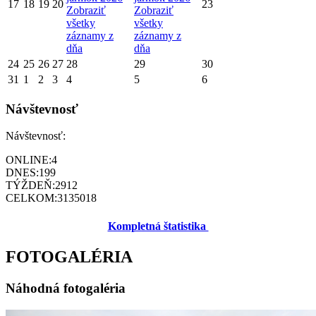
17
18
19
20
23
Zobraziť
Zobraziť
všetky
všetky
záznamy z
záznamy z
dňa
dňa
24
25
26
27
28
29
30
31
1
2
3
4
5
6
Návštevnosť
Návštevnosť:
ONLINE:
4
DNES:
199
TÝŽDEŇ:
2912
CELKOM:
3135018
Kompletná štatistika
FOTOGALÉRIA
Náhodná fotogaléria