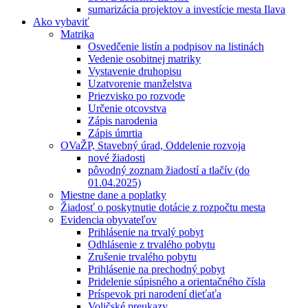
sumarizácia projektov a investície mesta Ilava
Ako vybaviť
Matrika
Osvedčenie listín a podpisov na listinách
Vedenie osobitnej matriky
Vystavenie druhopisu
Uzatvorenie manželstva
Priezvisko po rozvode
Určenie otcovstva
Zápis narodenia
Zápis úmrtia
OVaŽP, Stavebný úrad, Oddelenie rozvoja
nové žiadosti
pôvodný zoznam žiadostí a tlačív (do
01.04.2025)
Miestne dane a poplatky
Žiadosť o poskytnutie dotácie z rozpočtu mesta
Evidencia obyvateľov
Prihlásenie na trvalý pobyt
Odhlásenie z trvalého pobytu
Zrušenie trvalého pobytu
Prihlásenie na prechodný pobyt
Pridelenie súpisného a orientačného čísla
Príspevok pri narodení dieťaťa
Voličské preukazy