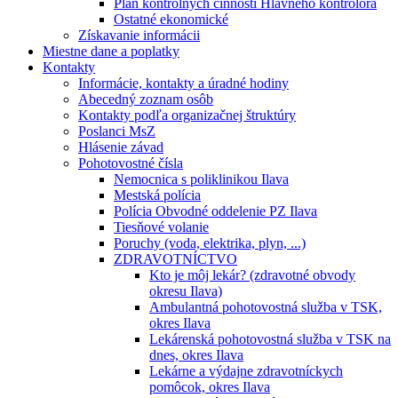
Plán kontrolných činností Hlavného kontrolóra
Ostatné ekonomické
Získavanie informácii
Miestne dane a poplatky
Kontakty
Informácie, kontakty a úradné hodiny
Abecedný zoznam osôb
Kontakty podľa organizačnej štruktúry
Poslanci MsZ
Hlásenie závad
Pohotovostné čísla
Nemocnica s poliklinikou Ilava
Mestská polícia
Polícia Obvodné oddelenie PZ Ilava
Tiesňové volanie
Poruchy (voda, elektrika, plyn, ...)
ZDRAVOTNÍCTVO
Kto je môj lekár? (zdravotné obvody
okresu Ilava)
Ambulantná pohotovostná služba v TSK,
okres Ilava
Lekárenská pohotovostná služba v TSK na
dnes, okres Ilava
Lekárne a výdajne zdravotníckych
pomôcok, okres Ilava