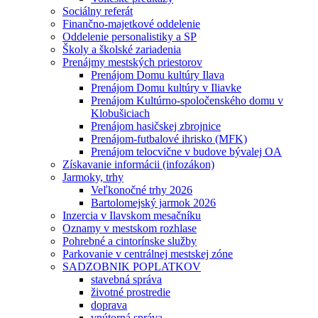
Sociálny referát
Finančno-majetkové oddelenie
Oddelenie personalistiky a SP
Školy a školské zariadenia
Prenájmy mestských priestorov
Prenájom Domu kultúry Ilava
Prenájom Domu kultúry v Iliavke
Prenájom Kultúrno-spoločenského domu v
Klobušiciach
Prenájom hasičskej zbrojnice
Prenájom-futbalové ihrisko (MFK)
Prenájom telocvične v budove bývalej OA
Získavanie informácii (infozákon)
Jarmoky, trhy
Veľkonočné trhy 2026
Bartolomejský jarmok 2026
Inzercia v Ilavskom mesačníku
Oznamy v mestskom rozhlase
Pohrebné a cintorínske služby
Parkovanie v centrálnej mestskej zóne
SADZOBNIK POPLATKOV
stavebná správa
životné prostredie
doprava
vnútorná správa