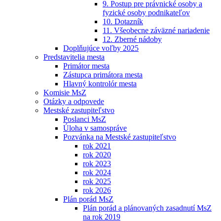
9. Postup pre právnické osoby a
fyzické osoby podnikateľov
10. Dotazník
11. Všeobecne záväzné nariadenie
12. Zberné nádoby
Doplňujúce voľby 2025
Predstavitelia mesta
Primátor mesta
Zástupca primátora mesta
Hlavný kontrolór mesta
Komisie MsZ
Otázky a odpovede
Mestské zastupiteľstvo
Poslanci MsZ
Úloha v samospráve
Pozvánka na Mestské zastupiteľstvo
rok 2021
rok 2020
rok 2023
rok 2024
rok 2025
rok 2026
Plán porád MsZ
Plán porád a plánovaných zasadnutí MsZ
na rok 2019