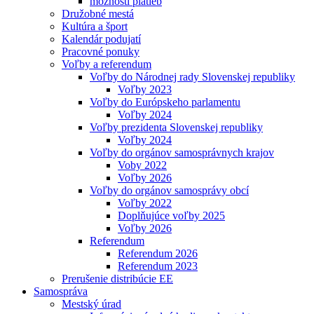
možnosti platieb
Družobné mestá
Kultúra a šport
Kalendár podujatí
Pracovné ponuky
Voľby a referendum
Voľby do Národnej rady Slovenskej republiky
Voľby 2023
Voľby do Európskeho parlamentu
Voľby 2024
Voľby prezidenta Slovenskej republiky
Voľby 2024
Voľby do orgánov samosprávnych krajov
Voby 2022
Voľby 2026
Voľby do orgánov samosprávy obcí
Voľby 2022
Doplňujúce voľby 2025
Voľby 2026
Referendum
Referendum 2026
Referendum 2023
Prerušenie distribúcie EE
Samospráva
Mestský úrad