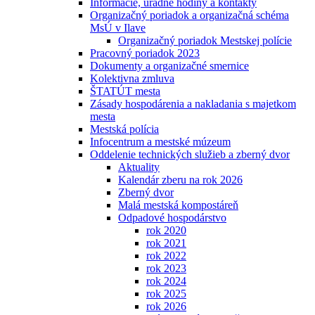
Informácie, úradné hodiny a kontakty
Organizačný poriadok a organizačná schéma
MsÚ v Ilave
Organizačný poriadok Mestskej polície
Pracovný poriadok 2023
Dokumenty a organizačné smernice
Kolektivna zmluva
ŠTATÚT mesta
Zásady hospodárenia a nakladania s majetkom
mesta
Mestská polícia
Infocentrum a mestské múzeum
Oddelenie technických služieb a zberný dvor
Aktuality
Kalendár zberu na rok 2026
Zberný dvor
Malá mestská kompostáreň
Odpadové hospodárstvo
rok 2020
rok 2021
rok 2022
rok 2023
rok 2024
rok 2025
rok 2026