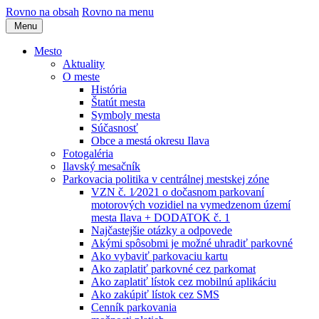
Rovno na obsah
Rovno na menu
Menu
Mesto
Aktuality
O meste
História
Štatút mesta
Symboly mesta
Súčasnosť
Obce a mestá okresu Ilava
Fotogaléria
Ilavský mesačník
Parkovacia politika v centrálnej mestskej zóne
VZN č. 1⁄2021 o dočasnom parkovaní
motorových vozidiel na vymedzenom území
mesta Ilava + DODATOK č. 1
Najčastejšie otázky a odpovede
Akými spôsobmi je možné uhradiť parkovné
Ako vybaviť parkovaciu kartu
Ako zaplatiť parkovné cez parkomat
Ako zaplatiť lístok cez mobilnú aplikáciu
Ako zakúpiť lístok cez SMS
Cenník parkovania