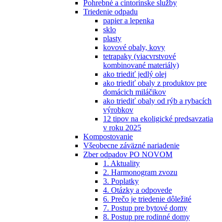
Pohrebné a cintorínske služby
Triedenie odpadu
papier a lepenka
sklo
plasty
kovové obaly, kovy
tetrapaky (viacvrstvové
kombinované materiály)
ako triediť jedlý olej
ako triediť obaly z produktov pre
domácich miláčikov
ako triediť obaly od rýb a rybacích
výrobkov
12 tipov na ekoligické predsavzatia
v roku 2025
Kompostovanie
Všeobecne záväzné nariadenie
Zber odpadov PO NOVOM
1. Aktuality
2. Harmonogram zvozu
3. Poplatky
4. Otázky a odpovede
6. Prečo je triedenie dôležité
7. Postup pre bytové domy
8. Postup pre rodinné domy