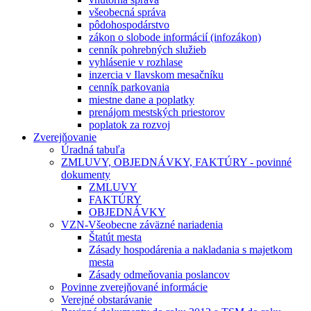
všeobecná správa
pôdohospodárstvo
zákon o slobode informácií (infozákon)
cenník pohrebných služieb
vyhlásenie v rozhlase
inzercia v Ilavskom mesačníku
cenník parkovania
miestne dane a poplatky
prenájom mestských priestorov
poplatok za rozvoj
Zverejňovanie
Úradná tabuľa
ZMLUVY, OBJEDNÁVKY, FAKTÚRY - povinné
dokumenty
ZMLUVY
FAKTÚRY
OBJEDNÁVKY
VZN-Všeobecne záväzné nariadenia
Štatút mesta
Zásady hospodárenia a nakladania s majetkom
mesta
Zásady odmeňovania poslancov
Povinne zverejňované informácie
Verejné obstarávanie