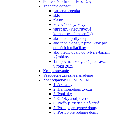
Pohrebné a cintorínske služby
Triedenie odpadu
papier a lepenka
sklo
plasty
kovové obaly, kovy
tetrapaky (viacvrstvové
kombinované materiály)
ako triediť jedlý olej
ako triediť obaly z produktov pre
domácich miláčikov
ako triediť obaly od rýb a rybacích
výrobkov
12 tipov na ekoligické predsavzatia
v roku 2025
Kompostovanie
Všeobecne záväzné nariadenie
Zber odpadov PO NOVOM
1. Aktuality
2. Harmonogram zvozu
3. Poplatky
4. Otázky a odpovede
6. Prečo je triedenie dôležité
7. Postup pre bytové domy
8. Postup pre rodinné domy