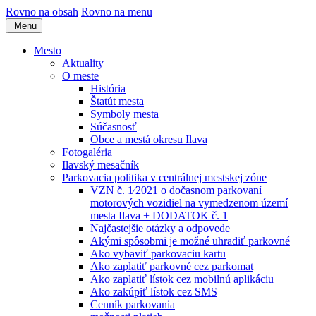
Rovno na obsah
Rovno na menu
Menu
Mesto
Aktuality
O meste
História
Štatút mesta
Symboly mesta
Súčasnosť
Obce a mestá okresu Ilava
Fotogaléria
Ilavský mesačník
Parkovacia politika v centrálnej mestskej zóne
VZN č. 1⁄2021 o dočasnom parkovaní
motorových vozidiel na vymedzenom území
mesta Ilava + DODATOK č. 1
Najčastejšie otázky a odpovede
Akými spôsobmi je možné uhradiť parkovné
Ako vybaviť parkovaciu kartu
Ako zaplatiť parkovné cez parkomat
Ako zaplatiť lístok cez mobilnú aplikáciu
Ako zakúpiť lístok cez SMS
Cenník parkovania