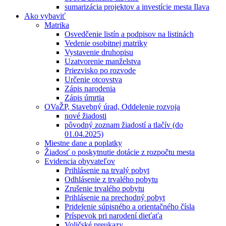
sumarizácia projektov a investície mesta Ilava
Ako vybaviť
Matrika
Osvedčenie listín a podpisov na listinách
Vedenie osobitnej matriky
Vystavenie druhopisu
Uzatvorenie manželstva
Priezvisko po rozvode
Určenie otcovstva
Zápis narodenia
Zápis úmrtia
OVaŽP, Stavebný úrad, Oddelenie rozvoja
nové žiadosti
pôvodný zoznam žiadostí a tlačív (do
01.04.2025)
Miestne dane a poplatky
Žiadosť o poskytnutie dotácie z rozpočtu mesta
Evidencia obyvateľov
Prihlásenie na trvalý pobyt
Odhlásenie z trvalého pobytu
Zrušenie trvalého pobytu
Prihlásenie na prechodný pobyt
Pridelenie súpisného a orientačného čísla
Príspevok pri narodení dieťaťa
Voličské preukazy