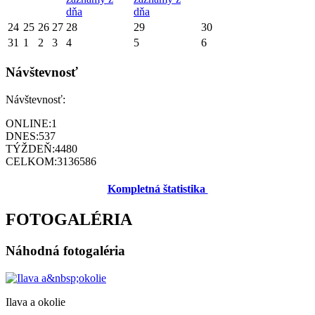
dňa
dňa
24
25
26
27
28
29
30
31
1
2
3
4
5
6
Návštevnosť
Návštevnosť:
ONLINE:
1
DNES:
537
TÝŽDEŇ:
4480
CELKOM:
3136586
Kompletná štatistika
FOTOGALÉRIA
Náhodná fotogaléria
Ilava a okolie