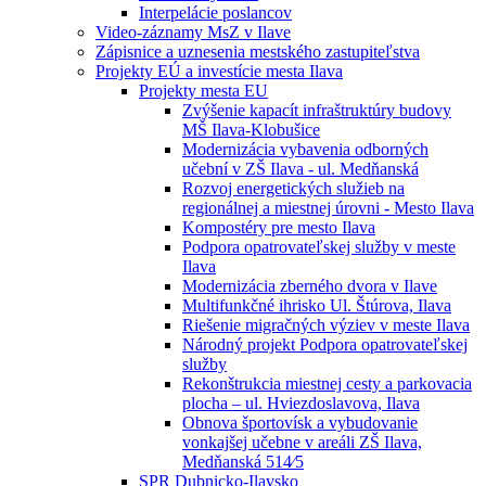
Interpelácie poslancov
Video-záznamy MsZ v Ilave
Zápisnice a uznesenia mestského zastupiteľstva
Projekty EÚ a investície mesta Ilava
Projekty mesta EU
Zvýšenie kapacít infraštruktúry budovy
MŠ Ilava-Klobušice
Modernizácia vybavenia odborných
učební v ZŠ Ilava - ul. Medňanská
Rozvoj energetických služieb na
regionálnej a miestnej úrovni - Mesto Ilava
Kompostéry pre mesto Ilava
Podpora opatrovateľskej služby v meste
Ilava
Modernizácia zberného dvora v Ilave
Multifunkčné ihrisko Ul. Štúrova, Ilava
Riešenie migračných výziev v meste Ilava
Národný projekt Podpora opatrovateľskej
služby
Rekonštrukcia miestnej cesty a parkovacia
plocha – ul. Hviezdoslavova, Ilava
Obnova športovísk a vybudovanie
vonkajšej učebne v areáli ZŠ Ilava,
Medňanská 514⁄5
SPR Dubnicko-Ilavsko