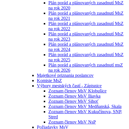
Plán porád a plánovaných zasadnutí MsZ
na rok 2020
Plán porád a plánovaných zasadnutí MsZ
na rok 2021
Plán porád a plánovaných zasadnutí MsZ
na rok 2022
Plán porád a plánovaných zasadnutí MsZ
na rok 2023
Plán porád a plánovaných zasadnutí MsZ
na rok 2024
Plán porád a plánovaných zasadnutí MsZ
na rok 2025
Plán porád a plánovaných zasadnutí msZ
na rok 2026
Majetkové priznania poslancov
Komisie MsZ
Výbory mestských častí - Zápisnice
Zoznam členov MsV Klobušice
Zoznam členov MsV Iliavka
Zoznam členov MsV Sihoť
Zoznam členov MsV Medňanská, Skala
Zoznam členov MsV Kukučínova, SNP,
Stred
Zoznam členov MsV NsP
Požiadavky MsV