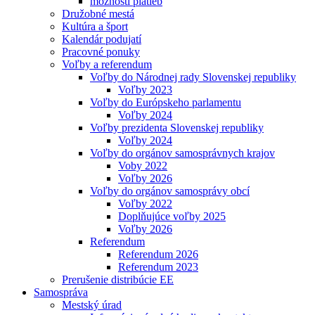
možnosti platieb
Družobné mestá
Kultúra a šport
Kalendár podujatí
Pracovné ponuky
Voľby a referendum
Voľby do Národnej rady Slovenskej republiky
Voľby 2023
Voľby do Európskeho parlamentu
Voľby 2024
Voľby prezidenta Slovenskej republiky
Voľby 2024
Voľby do orgánov samosprávnych krajov
Voby 2022
Voľby 2026
Voľby do orgánov samosprávy obcí
Voľby 2022
Doplňujúce voľby 2025
Voľby 2026
Referendum
Referendum 2026
Referendum 2023
Prerušenie distribúcie EE
Samospráva
Mestský úrad