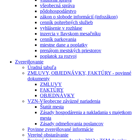
všeobecná správa
pôdohospodárstvo
zákon o slobode informácií (infozákon)
cenník pohrebných služieb
vyhlásenie v rozhlase
inzercia v Ilavskom mesačníku
cenník parkovania
miestne dane a poplatky
prenájom mestských priestorov
poplatok za rozvoj
Zverejňovanie
Úradná tabuľa
ZMLUVY, OBJEDNÁVKY, FAKTÚRY - povinné
dokumenty
ZMLUVY
FAKTÚRY
OBJEDNÁVKY
VZN-Všeobecne záväzné nariadenia
Štatút mesta
Zásady hospodárenia a nakladania s majetkom
mesta
Zásady odmeňovania poslancov
Povinne zverejňované informácie
Verejné obstarávanie