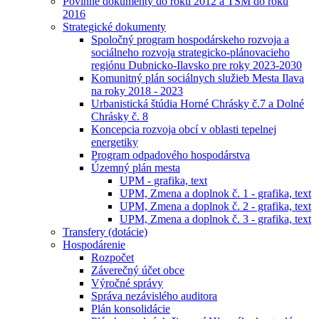
Povinné dokumenty do roku 2012 a TSM do roku
2016
Strategické dokumenty
Spoločný program hospodárskeho rozvoja a
sociálneho rozvoja strategicko-plánovacieho
regiónu Dubnicko-Ilavsko pre roky 2023-2030
Komunitný plán sociálnych služieb Mesta Ilava
na roky 2018 - 2023
Urbanistická štúdia Horné Chrásky č.7 a Dolné
Chrásky č. 8
Koncepcia rozvoja obcí v oblasti tepelnej
energetiky
Program odpadového hospodárstva
Územný plán mesta
UPM - grafika, text
UPM, Zmena a doplnok č. 1 - grafika, text
UPM, Zmena a doplnok č. 2 - grafika, text
UPM, Zmena a doplnok č. 3 - grafika, text
Transfery (dotácie)
Hospodárenie
Rozpočet
Záverečný účet obce
Výročné správy
Správa nezávislého auditora
Plán konsolidácie