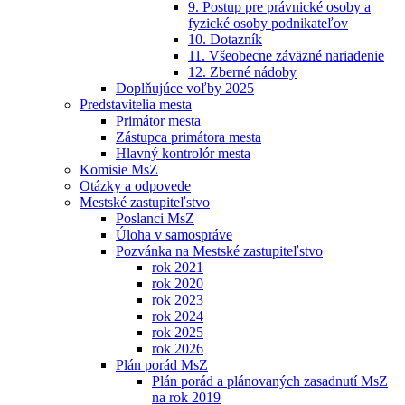
9. Postup pre právnické osoby a
fyzické osoby podnikateľov
10. Dotazník
11. Všeobecne záväzné nariadenie
12. Zberné nádoby
Doplňujúce voľby 2025
Predstavitelia mesta
Primátor mesta
Zástupca primátora mesta
Hlavný kontrolór mesta
Komisie MsZ
Otázky a odpovede
Mestské zastupiteľstvo
Poslanci MsZ
Úloha v samospráve
Pozvánka na Mestské zastupiteľstvo
rok 2021
rok 2020
rok 2023
rok 2024
rok 2025
rok 2026
Plán porád MsZ
Plán porád a plánovaných zasadnutí MsZ
na rok 2019