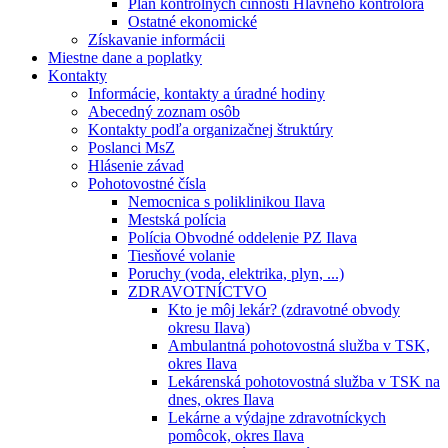
Plán kontrolných činností Hlavného kontrolóra
Ostatné ekonomické
Získavanie informácii
Miestne dane a poplatky
Kontakty
Informácie, kontakty a úradné hodiny
Abecedný zoznam osôb
Kontakty podľa organizačnej štruktúry
Poslanci MsZ
Hlásenie závad
Pohotovostné čísla
Nemocnica s poliklinikou Ilava
Mestská polícia
Polícia Obvodné oddelenie PZ Ilava
Tiesňové volanie
Poruchy (voda, elektrika, plyn, ...)
ZDRAVOTNÍCTVO
Kto je môj lekár? (zdravotné obvody
okresu Ilava)
Ambulantná pohotovostná služba v TSK,
okres Ilava
Lekárenská pohotovostná služba v TSK na
dnes, okres Ilava
Lekárne a výdajne zdravotníckych
pomôcok, okres Ilava