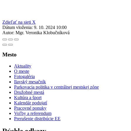
Zdieľať na sieti X
Dátum vloženia:
9. 10. 2024 10:00
Autor:
Mgr. Veronika Klobučníková
Mesto
Aktuality
O meste
Fotogaléria
Ilavský mesačník
Parkovacia politika v centrálnej mestskej zóne
Družobné mestá
Kultúra a šport
Kalendár podujatí
Pracovné ponuky
Voľby a referendum
Prerušenie distribúcie EE
Rýchle odkazy