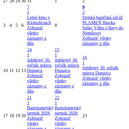
27
28
29
30
31
1
2
7
9
1
2
Letné kino v
Detská hasičská súťaž
Klobušiciach
PLAMEŇ Iliavka
3
4
5
6
8
Zobraziť
Splav Váhu z Ilavy do
všetky
Nemšovej
záznamy z
Zobraziť všetky
dňa
záznamy z dňa
14
15
1
1
16
Jubilejný 30.
Jubilejný 30.
1
ročník splavu
ročník splavu
Jubilejný 30. ročník
10
11
12
13
Dunajca
Dunajca
splavu Dunajca
Zobraziť
Zobraziť
Zobraziť všetky
všetky
všetky
záznamy z dňa
záznamy z
záznamy z
dňa
dňa
21
22
1
1
Bartolomejský
Bartolomejský
jarmok 2026
jarmok 2026
17
18
19
20
23
Zobraziť
Zobraziť
všetky
všetky
záznamy z
záznamy z