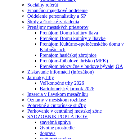
Sociálny referát
Finančno-majetkové oddelenie
Oddelenie personalistiky a SP
Školy a školské zariadenia
Prenájmy mestských priestorov
Prenájom Domu kultúry Ilava
Prenájom Domu kultúry v Iliavke
Prenájom Kultúrno-spoločenského domu v
Klobušiciach
Prenájom hasičskej zbrojnice
Prenájom-futbalové ihrisko (MFK)
Prenájom telocvične v budove bývalej OA
Získavanie informácii (infozákon)
Jarmoky, trhy
Veľkonočné trhy 2026
Bartolomejský jarmok 2026
Inzercia v Ilavskom mesačníku
Oznamy v mestskom rozhlase
Pohrebné a cintorínske služby
Parkovanie v centrálnej mestskej zóne
SADZOBNIK POPLATKOV
stavebná správa
životné prostredie
doprava
vnútorná správa