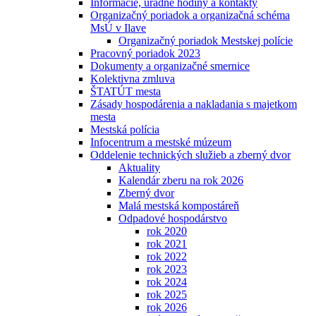
Informácie, úradné hodiny a kontakty
Organizačný poriadok a organizačná schéma
MsÚ v Ilave
Organizačný poriadok Mestskej polície
Pracovný poriadok 2023
Dokumenty a organizačné smernice
Kolektivna zmluva
ŠTATÚT mesta
Zásady hospodárenia a nakladania s majetkom
mesta
Mestská polícia
Infocentrum a mestské múzeum
Oddelenie technických služieb a zberný dvor
Aktuality
Kalendár zberu na rok 2026
Zberný dvor
Malá mestská kompostáreň
Odpadové hospodárstvo
rok 2020
rok 2021
rok 2022
rok 2023
rok 2024
rok 2025
rok 2026