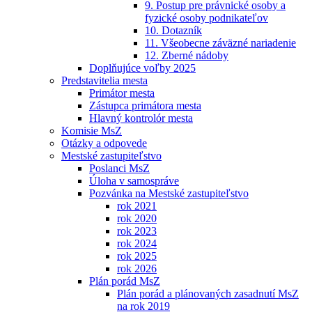
9. Postup pre právnické osoby a
fyzické osoby podnikateľov
10. Dotazník
11. Všeobecne záväzné nariadenie
12. Zberné nádoby
Doplňujúce voľby 2025
Predstavitelia mesta
Primátor mesta
Zástupca primátora mesta
Hlavný kontrolór mesta
Komisie MsZ
Otázky a odpovede
Mestské zastupiteľstvo
Poslanci MsZ
Úloha v samospráve
Pozvánka na Mestské zastupiteľstvo
rok 2021
rok 2020
rok 2023
rok 2024
rok 2025
rok 2026
Plán porád MsZ
Plán porád a plánovaných zasadnutí MsZ
na rok 2019