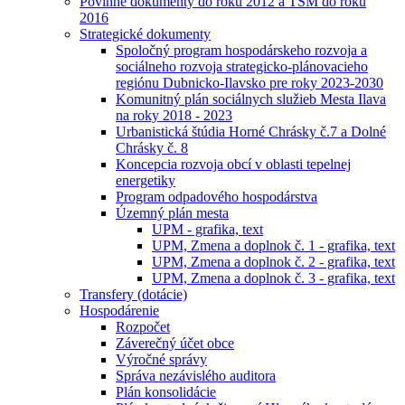
Povinné dokumenty do roku 2012 a TSM do roku
2016
Strategické dokumenty
Spoločný program hospodárskeho rozvoja a
sociálneho rozvoja strategicko-plánovacieho
regiónu Dubnicko-Ilavsko pre roky 2023-2030
Komunitný plán sociálnych služieb Mesta Ilava
na roky 2018 - 2023
Urbanistická štúdia Horné Chrásky č.7 a Dolné
Chrásky č. 8
Koncepcia rozvoja obcí v oblasti tepelnej
energetiky
Program odpadového hospodárstva
Územný plán mesta
UPM - grafika, text
UPM, Zmena a doplnok č. 1 - grafika, text
UPM, Zmena a doplnok č. 2 - grafika, text
UPM, Zmena a doplnok č. 3 - grafika, text
Transfery (dotácie)
Hospodárenie
Rozpočet
Záverečný účet obce
Výročné správy
Správa nezávislého auditora
Plán konsolidácie