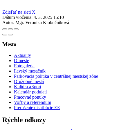
Zdieľať na sieti X
Dátum vloženia:
4. 3. 2025 15:10
Autor:
Mgr. Veronika Klobučníková
Mesto
Aktuality
O meste
Fotogaléria
Ilavský mesačník
Parkovacia politika v centrálnej mestskej zóne
Družobné mestá
Kultúra a šport
Kalendár podujatí
Pracovné ponuky
Voľby a referendum
Prerušenie distribúcie EE
Rýchle odkazy