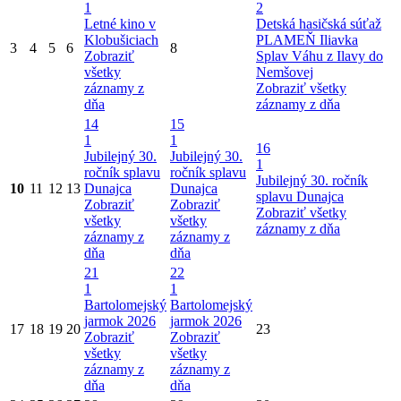
1
2
Letné kino v
Detská hasičská súťaž
Klobušiciach
PLAMEŇ Iliavka
3
4
5
6
8
Zobraziť
Splav Váhu z Ilavy do
všetky
Nemšovej
záznamy z
Zobraziť všetky
dňa
záznamy z dňa
14
15
1
1
16
Jubilejný 30.
Jubilejný 30.
1
ročník splavu
ročník splavu
Jubilejný 30. ročník
10
11
12
13
Dunajca
Dunajca
splavu Dunajca
Zobraziť
Zobraziť
Zobraziť všetky
všetky
všetky
záznamy z dňa
záznamy z
záznamy z
dňa
dňa
21
22
1
1
Bartolomejský
Bartolomejský
jarmok 2026
jarmok 2026
17
18
19
20
23
Zobraziť
Zobraziť
všetky
všetky
záznamy z
záznamy z
dňa
dňa