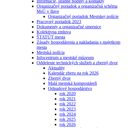
Informácie, úradné hodiny a kontakty
Organizačný poriadok a organizačná schéma
MsÚ v Ilave
Organizačný poriadok Mestskej polície
Pracovný poriadok 2023
Dokumenty a organizačné smernice
Kolektivna zmluva
ŠTATÚT mesta
Zásady hospodárenia a nakladania s majetkom
mesta
Mestská polícia
Infocentrum a mestské múzeum
Oddelenie technických služieb a zberný dvor
Aktuality
Kalendár zberu na rok 2026
Zberný dvor
Malá mestská kompostáreň
Odpadové hospodárstvo
rok 2020
rok 2021
rok 2022
rok 2023
rok 2024
rok 2025
rok 2026