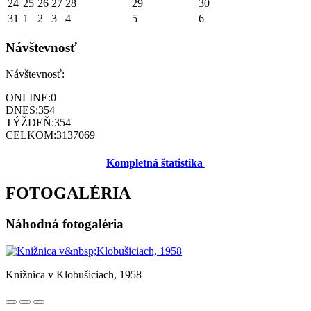
24
25
26
27
28
29
30
31
1
2
3
4
5
6
Návštevnosť
Návštevnosť:
ONLINE:
0
DNES:
354
TÝŽDEŇ:
354
CELKOM:
3137069
Kompletná štatistika
FOTOGALÉRIA
Náhodná fotogaléria
Knižnica v Klobušiciach, 1958