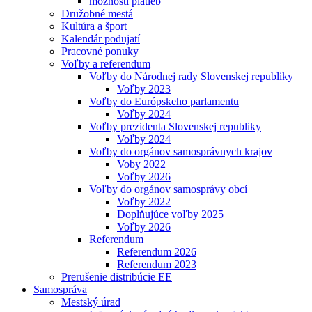
možnosti platieb
Družobné mestá
Kultúra a šport
Kalendár podujatí
Pracovné ponuky
Voľby a referendum
Voľby do Národnej rady Slovenskej republiky
Voľby 2023
Voľby do Európskeho parlamentu
Voľby 2024
Voľby prezidenta Slovenskej republiky
Voľby 2024
Voľby do orgánov samosprávnych krajov
Voby 2022
Voľby 2026
Voľby do orgánov samosprávy obcí
Voľby 2022
Doplňujúce voľby 2025
Voľby 2026
Referendum
Referendum 2026
Referendum 2023
Prerušenie distribúcie EE
Samospráva
Mestský úrad