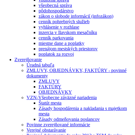
všeobecná správa
pôdohospodárstvo
zákon o slobode informácií (infozákon)
cenník pohrebných služieb
vyhlásenie v rozhlase
inzercia v Ilavskom mesačníku
cenník parkovania
miestne dane a poplatky
prenájom mestských priestorov
poplatok za rozvoj
Zverejňovanie
Úradná tabuľa
ZMLUVY, OBJEDNÁVKY, FAKTÚRY - povinné
dokumenty
ZMLUVY
FAKTÚRY
OBJEDNÁVKY
VZN-Všeobecne záväzné nariadenia
Štatút mesta
Zásady hospodárenia a nakladania s majetkom
mesta
Zásady odmeňovania poslancov
Povinne zverejňované informácie
Verejné obstarávanie