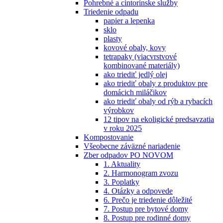
Pohrebné a cintorínske služby
Triedenie odpadu
papier a lepenka
sklo
plasty
kovové obaly, kovy
tetrapaky (viacvrstvové
kombinované materiály)
ako triediť jedlý olej
ako triediť obaly z produktov pre
domácich miláčikov
ako triediť obaly od rýb a rybacích
výrobkov
12 tipov na ekoligické predsavzatia
v roku 2025
Kompostovanie
Všeobecne záväzné nariadenie
Zber odpadov PO NOVOM
1. Aktuality
2. Harmonogram zvozu
3. Poplatky
4. Otázky a odpovede
6. Prečo je triedenie dôležité
7. Postup pre bytové domy
8. Postup pre rodinné domy