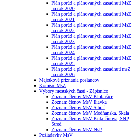
Plán porád a plánovaných zasadnutí MsZ
na rok 2020
Plán porád a plánovaných zasadnutí MsZ
na rok 2021
Plán porád a plánovaných zasadnutí MsZ
na rok 2022
Plán porád a plánovaných zasadnutí MsZ
na rok 2023
Plán porád a plánovaných zasadnutí MsZ
na rok 2024
Plán porád a plánovaných zasadnutí MsZ
na rok 2025
Plán porád a plánovaných zasadnutí msZ
na rok 2026
Majetkové priznania poslancov
Komisie MsZ
Výbory mestských častí - Zápisnice
Zoznam členov MsV Klobušice
Zoznam členov MsV Iliavka
Zoznam členov MsV Sihoť
Zoznam členov MsV Medňanská, Skala
Zoznam členov MsV Kukučínova, SNP,
Stred
Zoznam členov MsV NsP
Požiadavky MsV