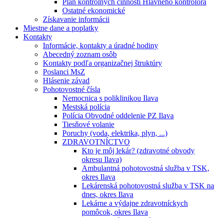
Plán kontrolných činností Hlavného kontrolóra
Ostatné ekonomické
Získavanie informácii
Miestne dane a poplatky
Kontakty
Informácie, kontakty a úradné hodiny
Abecedný zoznam osôb
Kontakty podľa organizačnej štruktúry
Poslanci MsZ
Hlásenie závad
Pohotovostné čísla
Nemocnica s poliklinikou Ilava
Mestská polícia
Polícia Obvodné oddelenie PZ Ilava
Tiesňové volanie
Poruchy (voda, elektrika, plyn, ...)
ZDRAVOTNÍCTVO
Kto je môj lekár? (zdravotné obvody
okresu Ilava)
Ambulantná pohotovostná služba v TSK,
okres Ilava
Lekárenská pohotovostná služba v TSK na
dnes, okres Ilava
Lekárne a výdajne zdravotníckych
pomôcok, okres Ilava