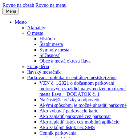
Rovno na obsah
Rovno na menu
Menu
Mesto
Aktuality
O meste
História
Štatút mesta
Symboly mesta
Súčasnosť
Obce a mestá okresu Ilava
Fotogaléria
Ilavský mesačník
Parkovacia politika v centrálnej mestskej zóne
VZN č. 1⁄2021 o dočasnom parkovaní
motorových vozidiel na vymedzenom území
mesta Ilava + DODATOK č. 1
Najčastejšie otázky a odpovede
Akými spôsobmi je možné uhradiť parkovné
Ako vybaviť parkovaciu kartu
Ako zaplatiť parkovné cez parkomat
Ako zaplatiť lístok cez mobilnú aplikáciu
Ako zakúpiť lístok cez SMS
Cenník parkovania