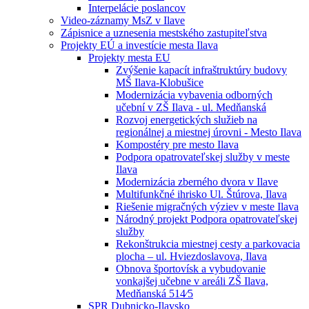
Interpelácie poslancov
Video-záznamy MsZ v Ilave
Zápisnice a uznesenia mestského zastupiteľstva
Projekty EÚ a investície mesta Ilava
Projekty mesta EU
Zvýšenie kapacít infraštruktúry budovy
MŠ Ilava-Klobušice
Modernizácia vybavenia odborných
učební v ZŠ Ilava - ul. Medňanská
Rozvoj energetických služieb na
regionálnej a miestnej úrovni - Mesto Ilava
Kompostéry pre mesto Ilava
Podpora opatrovateľskej služby v meste
Ilava
Modernizácia zberného dvora v Ilave
Multifunkčné ihrisko Ul. Štúrova, Ilava
Riešenie migračných výziev v meste Ilava
Národný projekt Podpora opatrovateľskej
služby
Rekonštrukcia miestnej cesty a parkovacia
plocha – ul. Hviezdoslavova, Ilava
Obnova športovísk a vybudovanie
vonkajšej učebne v areáli ZŠ Ilava,
Medňanská 514⁄5
SPR Dubnicko-Ilavsko