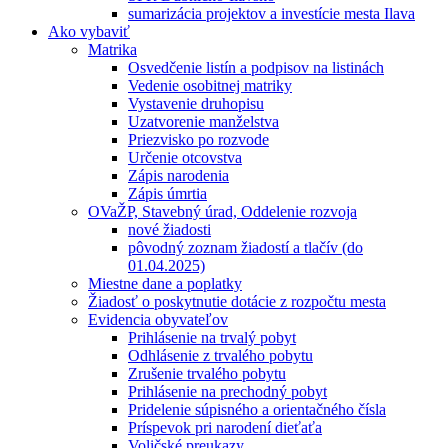
sumarizácia projektov a investície mesta Ilava
Ako vybaviť
Matrika
Osvedčenie listín a podpisov na listinách
Vedenie osobitnej matriky
Vystavenie druhopisu
Uzatvorenie manželstva
Priezvisko po rozvode
Určenie otcovstva
Zápis narodenia
Zápis úmrtia
OVaŽP, Stavebný úrad, Oddelenie rozvoja
nové žiadosti
pôvodný zoznam žiadostí a tlačív (do
01.04.2025)
Miestne dane a poplatky
Žiadosť o poskytnutie dotácie z rozpočtu mesta
Evidencia obyvateľov
Prihlásenie na trvalý pobyt
Odhlásenie z trvalého pobytu
Zrušenie trvalého pobytu
Prihlásenie na prechodný pobyt
Pridelenie súpisného a orientačného čísla
Príspevok pri narodení dieťaťa
Voličské preukazy