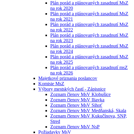
Plán porád a plánovaných zasadnutí MsZ
na rok 2020
Plán porád a plánovaných zasadnutí MsZ
na rok 2021
Plán porád a plánovaných zasadnutí MsZ
na rok 2022
Plán porád a plánovaných zasadnutí MsZ
na rok 2023
Plán porád a plánovaných zasadnutí MsZ
na rok 2024
Plán porád a plánovaných zasadnutí MsZ
na rok 2025
Plán porád a plánovaných zasadnutí msZ
na rok 2026
Majetkové priznania poslancov
Komisie MsZ
Výbory mestských častí - Zápisnice
Zoznam členov MsV Klobušice
Zoznam členov MsV Iliavka
Zoznam členov MsV Sihoť
Zoznam členov MsV Medňanská, Skala
Zoznam členov MsV Kukučínova, SNP,
Stred
Zoznam členov MsV NsP
Požiadavky MsV