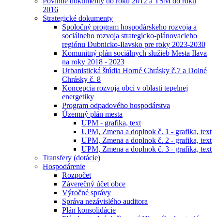
Povinné dokumenty do roku 2012 a TSM do roku
2016
Strategické dokumenty
Spoločný program hospodárskeho rozvoja a
sociálneho rozvoja strategicko-plánovacieho
regiónu Dubnicko-Ilavsko pre roky 2023-2030
Komunitný plán sociálnych služieb Mesta Ilava
na roky 2018 - 2023
Urbanistická štúdia Horné Chrásky č.7 a Dolné
Chrásky č. 8
Koncepcia rozvoja obcí v oblasti tepelnej
energetiky
Program odpadového hospodárstva
Územný plán mesta
UPM - grafika, text
UPM, Zmena a doplnok č. 1 - grafika, text
UPM, Zmena a doplnok č. 2 - grafika, text
UPM, Zmena a doplnok č. 3 - grafika, text
Transfery (dotácie)
Hospodárenie
Rozpočet
Záverečný účet obce
Výročné správy
Správa nezávislého auditora
Plán konsolidácie