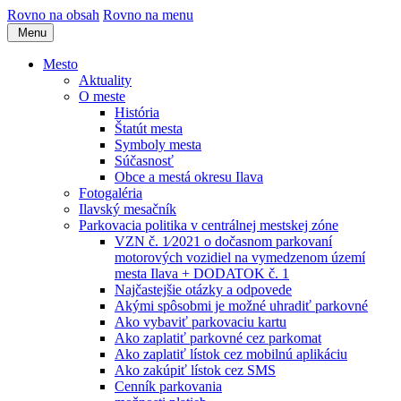
Rovno na obsah
Rovno na menu
Menu
Mesto
Aktuality
O meste
História
Štatút mesta
Symboly mesta
Súčasnosť
Obce a mestá okresu Ilava
Fotogaléria
Ilavský mesačník
Parkovacia politika v centrálnej mestskej zóne
VZN č. 1⁄2021 o dočasnom parkovaní
motorových vozidiel na vymedzenom území
mesta Ilava + DODATOK č. 1
Najčastejšie otázky a odpovede
Akými spôsobmi je možné uhradiť parkovné
Ako vybaviť parkovaciu kartu
Ako zaplatiť parkovné cez parkomat
Ako zaplatiť lístok cez mobilnú aplikáciu
Ako zakúpiť lístok cez SMS
Cenník parkovania