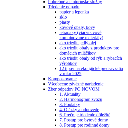
Pohrebné a cintorínske služby
Triedenie odpadu
papier a lepenka
sklo
plasty
kovové obaly, kovy
tetrapaky (viacvrstvové
kombinované materiály)
ako triediť jedlý olej
ako triediť obaly z produktov pre
domácich miláčikov
ako triediť obaly od rýb a rybacích
výrobkov
12 tipov na ekoligické predsavzatia
v roku 2025
Kompostovanie
Všeobecne záväzné nariadenie
Zber odpadov PO NOVOM
1. Aktuality
2. Harmonogram zvozu
3. Poplatky
4. Otázky a odpovede
6. Prečo je triedenie dôležité
7. Postup pre bytové domy
8. Postup pre rodinné domy