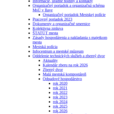
Informácie, úradné hodiny a kontakty
Organizačný poriadok a organizačná schéma
MsÚ v Ilave
Organizačný poriadok Mestskej polície
Pracovný poriadok 2023
Dokumenty a organizačné smernice
Kolektivna zmluva
ŠTATÚT mesta
Zásady hospodárenia a nakladania s majetkom
mesta
Mestská polícia
Infocentrum a mestské múzeum
Oddelenie technických služieb a zberný dvor
Aktuality
Kalendár zberu na rok 2026
Zberný dvor
Malá mestská kompostáreň
Odpadové hospodárstvo
rok 2020
rok 2021
rok 2022
rok 2023
rok 2024
rok 2025
rok 2026