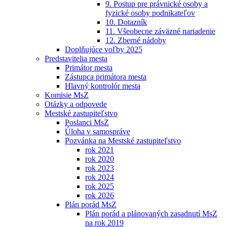
9. Postup pre právnické osoby a
fyzické osoby podnikateľov
10. Dotazník
11. Všeobecne záväzné nariadenie
12. Zberné nádoby
Doplňujúce voľby 2025
Predstavitelia mesta
Primátor mesta
Zástupca primátora mesta
Hlavný kontrolór mesta
Komisie MsZ
Otázky a odpovede
Mestské zastupiteľstvo
Poslanci MsZ
Úloha v samospráve
Pozvánka na Mestské zastupiteľstvo
rok 2021
rok 2020
rok 2023
rok 2024
rok 2025
rok 2026
Plán porád MsZ
Plán porád a plánovaných zasadnutí MsZ
na rok 2019