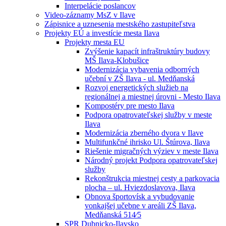
Interpelácie poslancov
Video-záznamy MsZ v Ilave
Zápisnice a uznesenia mestského zastupiteľstva
Projekty EÚ a investície mesta Ilava
Projekty mesta EU
Zvýšenie kapacít infraštruktúry budovy
MŠ Ilava-Klobušice
Modernizácia vybavenia odborných
učební v ZŠ Ilava - ul. Medňanská
Rozvoj energetických služieb na
regionálnej a miestnej úrovni - Mesto Ilava
Kompostéry pre mesto Ilava
Podpora opatrovateľskej služby v meste
Ilava
Modernizácia zberného dvora v Ilave
Multifunkčné ihrisko Ul. Štúrova, Ilava
Riešenie migračných výziev v meste Ilava
Národný projekt Podpora opatrovateľskej
služby
Rekonštrukcia miestnej cesty a parkovacia
plocha – ul. Hviezdoslavova, Ilava
Obnova športovísk a vybudovanie
vonkajšej učebne v areáli ZŠ Ilava,
Medňanská 514⁄5
SPR Dubnicko-Ilavsko