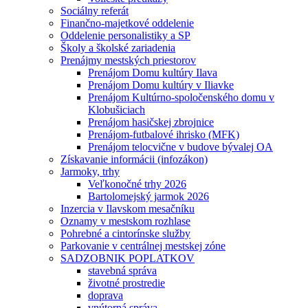
Sociálny referát
Finančno-majetkové oddelenie
Oddelenie personalistiky a SP
Školy a školské zariadenia
Prenájmy mestských priestorov
Prenájom Domu kultúry Ilava
Prenájom Domu kultúry v Iliavke
Prenájom Kultúrno-spoločenského domu v
Klobušiciach
Prenájom hasičskej zbrojnice
Prenájom-futbalové ihrisko (MFK)
Prenájom telocvične v budove bývalej OA
Získavanie informácii (infozákon)
Jarmoky, trhy
Veľkonočné trhy 2026
Bartolomejský jarmok 2026
Inzercia v Ilavskom mesačníku
Oznamy v mestskom rozhlase
Pohrebné a cintorínske služby
Parkovanie v centrálnej mestskej zóne
SADZOBNIK POPLATKOV
stavebná správa
životné prostredie
doprava
vnútorná správa