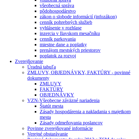
všeobecná správa
pôdohospodárstvo
zákon o slobode informácií (infozákon)
cenník pohrebných služieb
vyhlásenie v rozhlase
inzercia v Ilavskom mesačníku
cenník parkovania
miestne dane a poplatky
prenájom mestských priestorov
poplatok za rozvoj
Zverejňovanie
Úradná tabuľa
ZMLUVY, OBJEDNÁVKY, FAKTÚRY - povinné
dokumenty
ZMLUVY
FAKTÚRY
OBJEDNÁVKY
VZN-Všeobecne záväzné nariadenia
Štatút mesta
Zásady hospodárenia a nakladania s majetkom
mesta
Zásady odmeňovania poslancov
Povinne zverejňované informácie
Verejné obstarávanie