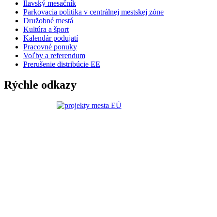
Ilavský mesačník
Parkovacia politika v centrálnej mestskej zóne
Družobné mestá
Kultúra a šport
Kalendár podujatí
Pracovné ponuky
Voľby a referendum
Prerušenie distribúcie EE
Rýchle odkazy