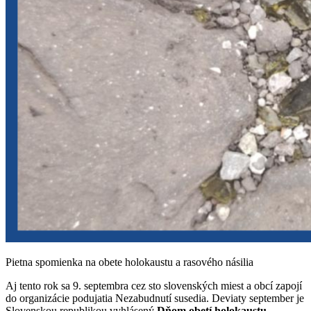
Pietna spomienka na obete holokaustu a rasového násilia
Aj tento rok sa 9. septembra cez sto slovenských miest a obcí zapojí
do organizácie podujatia Nezabudnutí susedia. Deviaty september je
Slovenskou republikou vyhlásený
Dňom obetí holokaustu