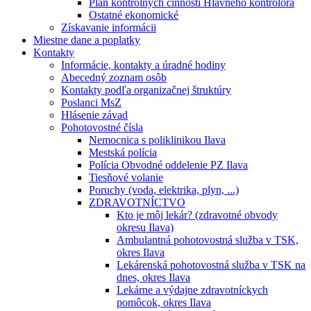
Plán kontrolných činností Hlavného kontrolóra
Ostatné ekonomické
Získavanie informácii
Miestne dane a poplatky
Kontakty
Informácie, kontakty a úradné hodiny
Abecedný zoznam osôb
Kontakty podľa organizačnej štruktúry
Poslanci MsZ
Hlásenie závad
Pohotovostné čísla
Nemocnica s poliklinikou Ilava
Mestská polícia
Polícia Obvodné oddelenie PZ Ilava
Tiesňové volanie
Poruchy (voda, elektrika, plyn, ...)
ZDRAVOTNÍCTVO
Kto je môj lekár? (zdravotné obvody
okresu Ilava)
Ambulantná pohotovostná služba v TSK,
okres Ilava
Lekárenská pohotovostná služba v TSK na
dnes, okres Ilava
Lekárne a výdajne zdravotníckych
pomôcok, okres Ilava