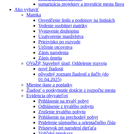
sumarizácia projektov a investície mesta Ilava
Ako vybaviť
Matrika
Osvedčenie listín a podpisov na listinách
Vedenie osobitnej matriky
Vystavenie druhopisu
Uzatvorenie manželstva
Priezvisko po rozvode
Určenie otcovstva
Zápis narodenia
Zápis úmrtia
OVaŽP, Stavebný úrad, Oddelenie rozvoja
nové žiadosti
pôvodný zoznam žiadostí a tlačív (do
01.04.2025)
Miestne dane a poplatky
Žiadosť o poskytnutie dotácie z rozpočtu mesta
Evidencia obyvateľov
Prihlásenie na trvalý pobyt
Odhlásenie z trvalého pobytu
Zrušenie trvalého pobytu
Prihlásenie na prechodný pobyt
Pridelenie súpisného a orientačného čísla
Príspevok pri narodení dieťaťa
Voličské preukazy