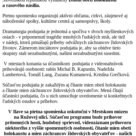
a rasového násilia.
Pietnu spomienku organizujú aktívni občania, cirkvi, záujmové aj
náboženské spolky, kultúrne centrá aj samosprávy, školy.
Dramaturgia podujatia je jednotná a spočíva v dvoch myšlienkových
osiach - v pripomenutí tragédie mnohých ľudských strát, ale tiež
v nádeji, ktorú prinášajú príbehy odvážnych záchrancov židovských
životov. Zámerom iniciátorov podujatia je, aby sa obidve tieto
skupiny stali nezabudnutými, našimi nezabudnutými susedmi.
V miestach konania sa účastníkom podujatia z videonahrávok
prihovárajú osobnosti: rabín Michal B. Kapustin, Nadežda
Lambertová, Tomáš Lang, Zuzana Kumanová, Kristína Grečková.
Súčasťou podujatia je zakaždým aj čítanie mien obetí holokaustu
a čítanie mien záchrancov židovských obyvateľov. Mená čítajú
účastníci podujatia, čo u nich umocňuje uvedomenie si konkrétnych
ľudských osudov a príbehov.
V Ilave sa pietna spomienka uskutoční v Mestskom múzeu
na Ružovej ulici. Súčasťou programu bude príhovor
prítomných hostí, hudobný sprievod, videozáznam príhovoru
niektorého z vyššie spomenutých osobností, čítanie mien obetí
holokaustu a mien záchrancov židovských obyvateľov - našich