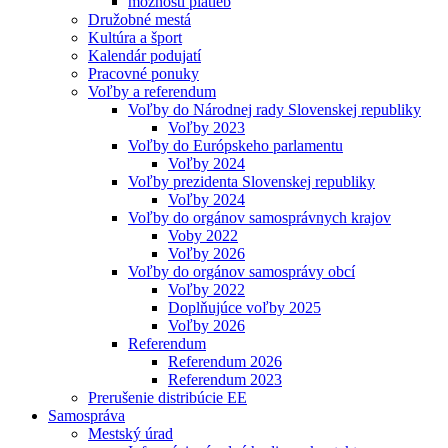
možnosti platieb
Družobné mestá
Kultúra a šport
Kalendár podujatí
Pracovné ponuky
Voľby a referendum
Voľby do Národnej rady Slovenskej republiky
Voľby 2023
Voľby do Európskeho parlamentu
Voľby 2024
Voľby prezidenta Slovenskej republiky
Voľby 2024
Voľby do orgánov samosprávnych krajov
Voby 2022
Voľby 2026
Voľby do orgánov samosprávy obcí
Voľby 2022
Doplňujúce voľby 2025
Voľby 2026
Referendum
Referendum 2026
Referendum 2023
Prerušenie distribúcie EE
Samospráva
Mestský úrad