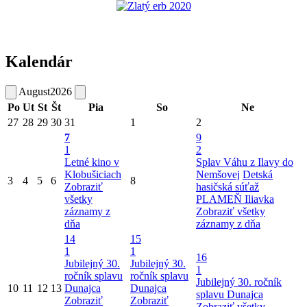
Kalendár
August
2026
Po
Ut
St
Št
Pia
So
Ne
27
28
29
30
31
1
2
7
9
1
2
Letné kino v
Splav Váhu z Ilavy do
Klobušiciach
Nemšovej
Detská
3
4
5
6
8
Zobraziť
hasičská súťaž
všetky
PLAMEŇ Iliavka
záznamy z
Zobraziť všetky
dňa
záznamy z dňa
14
15
1
1
16
Jubilejný 30.
Jubilejný 30.
1
ročník splavu
ročník splavu
Jubilejný 30. ročník
10
11
12
13
Dunajca
Dunajca
splavu Dunajca
Zobraziť
Zobraziť
Zobraziť všetky