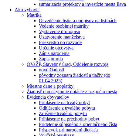
sumarizácia projektov a investície mesta Ilava
Ako vybaviť
Matrika
Osvedčenie listín a podpisov na listinách
Vedenie osobitnej matriky
Vystavenie druhopisu
Uzatvorenie manželstva
Priezvisko po rozvode
Určenie otcovstva
Zápis narodenia
Zápis úmrtia
OVaŽP, Stavebný úrad, Oddelenie rozvoja
nové žiadosti
pôvodný zoznam žiadostí a tlačív (do
01.04.2025)
Miestne dane a poplatky
Žiadosť o poskytnutie dotácie z rozpočtu mesta
Evidencia obyvateľov
Prihlásenie na trvalý pobyt
Odhlásenie z trvalého pobytu
Zrušenie trvalého pobytu
Prihlásenie na prechodný pobyt
Pridelenie súpisného a orientačného čísla
Príspevok pri narodení dieťaťa
Voličské preukazy