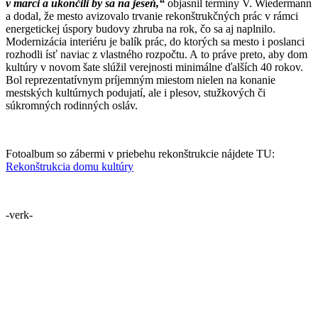
v marci a ukončili by sa na jeseň,“
objasnil termíny V. Wiedermann
a dodal, že mesto avizovalo trvanie rekonštrukčných prác v rámci
energetickej úspory budovy zhruba na rok, čo sa aj naplnilo.
Modernizácia interiéru je balík prác, do ktorých sa mesto i poslanci
rozhodli ísť naviac z vlastného rozpočtu. A to práve preto, aby dom
kultúry v novom šate slúžil verejnosti minimálne ďalších 40 rokov.
Bol reprezentatívnym príjemným miestom nielen na konanie
mestských kultúrnych podujatí, ale i plesov, stužkových či
súkromných rodinných osláv.
Fotoalbum so zábermi v priebehu rekonštrukcie nájdete TU:
Rekonštrukcia domu kultúry
-verk-