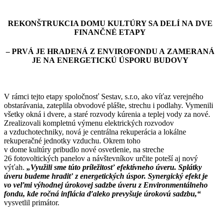
REKONŠTRUKCIA DOMU KULTÚRY SA DELÍ NA DVE
FINANČNÉ ETAPY
– PRVÁ JE HRADENÁ Z ENVIROFONDU A ZAMERANÁ
JE NA ENERGETICKÚ ÚSPORU BUDOVY
V rámci tejto etapy spoločnosť Sestav, s.r.o, ako víťaz verejného
obstarávania, zateplila obvodové plášte, strechu i podlahy. Vymenili
všetky okná i dvere, a staré rozvody kúrenia a teplej vody za nové.
Zrealizovali kompletnú výmenu elektrických rozvodov
a vzduchotechniky, nová je centrálna rekuperácia a lokálne
rekuperačné jednotky vzduchu. Okrem toho
v dome kultúry pribudlo nové osvetlenie, na streche
26 fotovoltických panelov a návštevníkov určite poteší aj nový
výťah.
„Využili sme túto príležitosť efektívneho úveru. Splátky
úveru budeme hradiť z energetických úspor. Synergický efekt je
vo veľmi výhodnej úrokovej sadzbe úveru z Environmentálneho
fondu, kde ročná inflácia ďaleko prevyšuje úrokovú sadzbu,“
vysvetlil primátor.