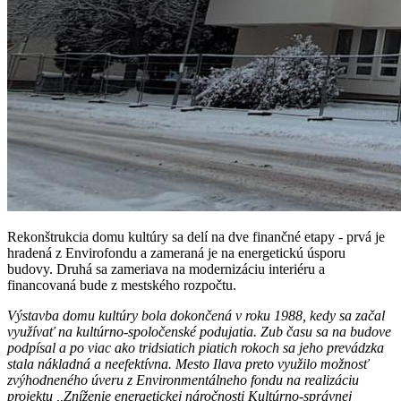
Rekonštrukcia domu kultúry sa delí na dve finančné etapy - prvá je
hradená z Envirofondu a zameraná je na energetickú úsporu
budovy. Druhá sa zameriava na modernizáciu interiéru a
financovaná bude z mestského rozpočtu.
Výstavba domu kultúry bola dokončená v roku 1988, kedy sa začal
využívať na kultúrno-spoločenské podujatia. Zub času sa na budove
podpísal a po viac ako tridsiatich piatich rokoch sa jeho prevádzka
stala nákladná a neefektívna. Mesto Ilava preto využilo možnosť
zvýhodneného úveru z Environmentálneho fondu na realizáciu
projektu ,,Zníženie energetickej náročnosti Kultúrno-správnej