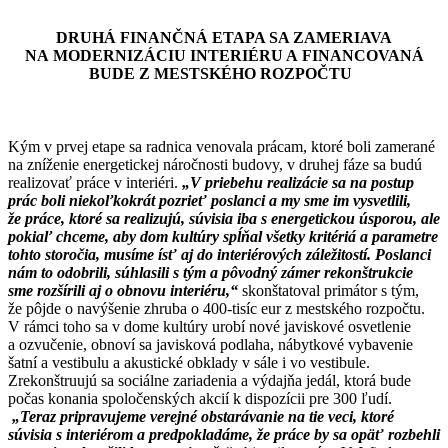
DRUHÁ FINANČNÁ ETAPA SA ZAMERIAVA
NA MODERNIZÁCIU INTERIÉRU A FINANCOVANÁ
BUDE Z MESTSKÉHO ROZPOČTU
Kým v prvej etape sa radnica venovala prácam, ktoré boli zamerané
na zníženie energetickej náročnosti budovy, v druhej fáze sa budú
realizovať práce v interiéri.
„V priebehu realizácie sa na postup
prác boli niekoľkokrát pozrieť poslanci a my sme im vysvetlili,
že práce, ktoré sa realizujú, súvisia iba s energetickou úsporou, ale
pokiaľ chceme, aby dom kultúry spĺňal všetky kritériá a parametre
tohto storočia, musíme ísť aj do interiérových záležitostí. Poslanci
nám to odobrili, súhlasili s tým a pôvodný zámer rekonštrukcie
sme rozšírili aj o obnovu interiéru,“
skonštatoval primátor s tým,
že pôjde o navýšenie zhruba o 400-tisíc eur z mestského rozpočtu.
V rámci toho sa v dome kultúry urobí nové javiskové osvetlenie
a ozvučenie, obnoví sa javisková podlaha, nábytkové vybavenie
šatní a vestibulu a akustické obklady v sále i vo vestibule.
Zrekonštruujú sa sociálne zariadenia a výdajňa jedál, ktorá bude
počas konania spoločenských akcií k dispozícii pre 300 ľudí.
„Teraz pripravujeme verejné obstarávanie na tie veci, ktoré
súvisia s interiérom a predpokladáme, že práce by sa opäť rozbehli