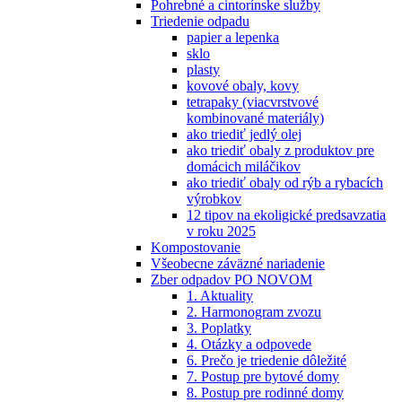
Pohrebné a cintorínske služby
Triedenie odpadu
papier a lepenka
sklo
plasty
kovové obaly, kovy
tetrapaky (viacvrstvové
kombinované materiály)
ako triediť jedlý olej
ako triediť obaly z produktov pre
domácich miláčikov
ako triediť obaly od rýb a rybacích
výrobkov
12 tipov na ekoligické predsavzatia
v roku 2025
Kompostovanie
Všeobecne záväzné nariadenie
Zber odpadov PO NOVOM
1. Aktuality
2. Harmonogram zvozu
3. Poplatky
4. Otázky a odpovede
6. Prečo je triedenie dôležité
7. Postup pre bytové domy
8. Postup pre rodinné domy