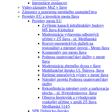
Interpelácie poslancov
Video-záznamy MsZ v Ilave
Zápisnice a uznesenia mestského zastupiteľstva
Projekty EÚ a investície mesta Ilava
Projekty mesta EU
Zvýšenie kapacít infraštruktúry budovy
MŠ Ilava-Klobušice
Modernizácia vybavenia odborných
učební v ZŠ Ilava - ul. Medňanská
Rozvoj energetických služieb na
regionálnej a miestnej úrovni - Mesto Ilava
Kompostéry pre mesto Ilava
Podpora opatrovateľskej služby v meste
Ilava
Modernizácia zberného dvora v Ilave
Multifunkčné ihrisko Ul. Štúrova, Ilava
Riešenie migračných výziev v meste Ilava
Národný projekt Podpora opatrovateľskej
služby
Rekonštrukcia miestnej cesty a parkovacia
plocha – ul. Hviezdoslavova, Ilava
Obnova športovísk a vybudovanie
vonkajšej učebne v areáli ZŠ Ilava,
Medňanská 514⁄5
SPR Dubnicko-Ilavsko