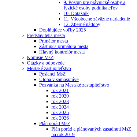
9. Postup pre právnické osoby a
fyzické osoby podnikateľov
10. Dotazník
11. Všeobecne záväzné nariadenie
12. Zberné nádoby
Doplňujúce voľby 2025
Predstavitelia mesta
Primátor mesta
Zástupca primátora mesta
Hlavný kontrolór mesta
Komisie MsZ
Otázky a odpovede
Mestské zastupiteľstvo
Poslanci MsZ
Úloha v samospráve
Pozvánka na Mestské zastupiteľstvo
rok 2021
rok 2020
rok 2023
rok 2024
rok 2025
rok 2026
Plán porád MsZ
Plán porád a plánovaných zasadnutí MsZ
na rok 2019