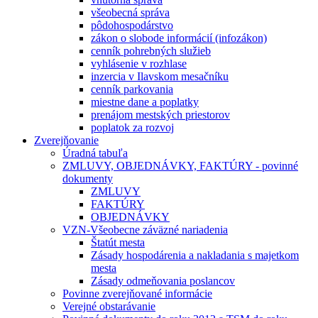
všeobecná správa
pôdohospodárstvo
zákon o slobode informácií (infozákon)
cenník pohrebných služieb
vyhlásenie v rozhlase
inzercia v Ilavskom mesačníku
cenník parkovania
miestne dane a poplatky
prenájom mestských priestorov
poplatok za rozvoj
Zverejňovanie
Úradná tabuľa
ZMLUVY, OBJEDNÁVKY, FAKTÚRY - povinné
dokumenty
ZMLUVY
FAKTÚRY
OBJEDNÁVKY
VZN-Všeobecne záväzné nariadenia
Štatút mesta
Zásady hospodárenia a nakladania s majetkom
mesta
Zásady odmeňovania poslancov
Povinne zverejňované informácie
Verejné obstarávanie