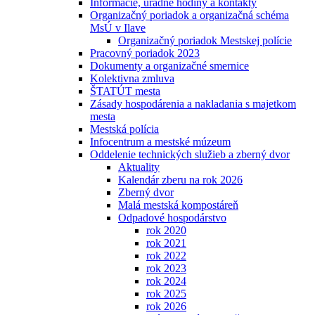
Informácie, úradné hodiny a kontakty
Organizačný poriadok a organizačná schéma
MsÚ v Ilave
Organizačný poriadok Mestskej polície
Pracovný poriadok 2023
Dokumenty a organizačné smernice
Kolektivna zmluva
ŠTATÚT mesta
Zásady hospodárenia a nakladania s majetkom
mesta
Mestská polícia
Infocentrum a mestské múzeum
Oddelenie technických služieb a zberný dvor
Aktuality
Kalendár zberu na rok 2026
Zberný dvor
Malá mestská kompostáreň
Odpadové hospodárstvo
rok 2020
rok 2021
rok 2022
rok 2023
rok 2024
rok 2025
rok 2026