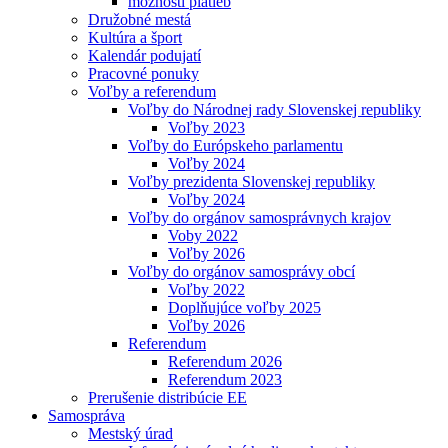
možnosti platieb
Družobné mestá
Kultúra a šport
Kalendár podujatí
Pracovné ponuky
Voľby a referendum
Voľby do Národnej rady Slovenskej republiky
Voľby 2023
Voľby do Európskeho parlamentu
Voľby 2024
Voľby prezidenta Slovenskej republiky
Voľby 2024
Voľby do orgánov samosprávnych krajov
Voby 2022
Voľby 2026
Voľby do orgánov samosprávy obcí
Voľby 2022
Doplňujúce voľby 2025
Voľby 2026
Referendum
Referendum 2026
Referendum 2023
Prerušenie distribúcie EE
Samospráva
Mestský úrad