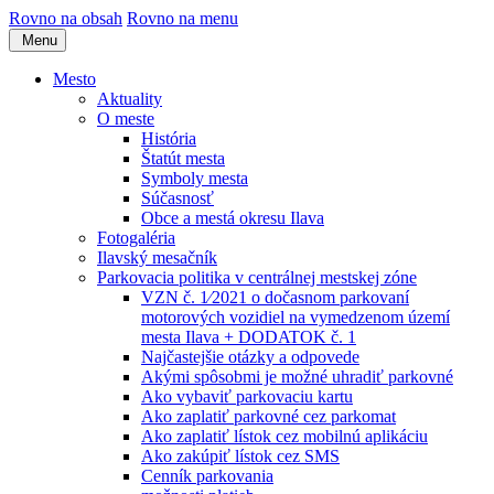
Rovno na obsah
Rovno na menu
Menu
Mesto
Aktuality
O meste
História
Štatút mesta
Symboly mesta
Súčasnosť
Obce a mestá okresu Ilava
Fotogaléria
Ilavský mesačník
Parkovacia politika v centrálnej mestskej zóne
VZN č. 1⁄2021 o dočasnom parkovaní
motorových vozidiel na vymedzenom území
mesta Ilava + DODATOK č. 1
Najčastejšie otázky a odpovede
Akými spôsobmi je možné uhradiť parkovné
Ako vybaviť parkovaciu kartu
Ako zaplatiť parkovné cez parkomat
Ako zaplatiť lístok cez mobilnú aplikáciu
Ako zakúpiť lístok cez SMS
Cenník parkovania