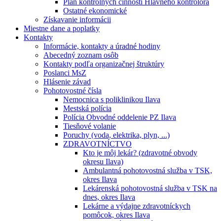
Plán kontrolných činností Hlavného kontrolóra
Ostatné ekonomické
Získavanie informácii
Miestne dane a poplatky
Kontakty
Informácie, kontakty a úradné hodiny
Abecedný zoznam osôb
Kontakty podľa organizačnej štruktúry
Poslanci MsZ
Hlásenie závad
Pohotovostné čísla
Nemocnica s poliklinikou Ilava
Mestská polícia
Polícia Obvodné oddelenie PZ Ilava
Tiesňové volanie
Poruchy (voda, elektrika, plyn, ...)
ZDRAVOTNÍCTVO
Kto je môj lekár? (zdravotné obvody
okresu Ilava)
Ambulantná pohotovostná služba v TSK,
okres Ilava
Lekárenská pohotovostná služba v TSK na
dnes, okres Ilava
Lekárne a výdajne zdravotníckych
pomôcok, okres Ilava