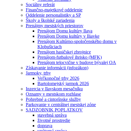
Sociálny referát
Finančno-majetkové oddelenie
Oddelenie personalistiky a SP
Školy a školské zariadenia
Prenájmy mestských priestorov
Prenájom Domu kultúry Ilava
Prenájom Domu kultúry v Iliavke
Prenájom Kultúrno-spoločenského domu v
Klobušiciach
Prenájom hasičskej zbrojnice
Prenájom-futbalové ihrisko (MFK)
Prenájom telocvične v budove bývalej OA
Získavanie informácii (infozákon)
Jarmoky, trhy
Veľkonočné trhy 2026
Bartolomejský jarmok 2026
Inzercia v Ilavskom mesačníku
Oznamy v mestskom rozhlase
Pohrebné a cintorínske služby
Parkovanie v centrálnej mestskej zóne
SADZOBNIK POPLATKOV
stavebná správa
životné prostredie
doprava
vnútorná správa