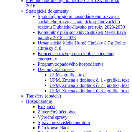
Povinné dokumenty do roku 2012 a TSM do roku
2016
Strategické dokumenty
Spoločný program hospodárskeho rozvoja a
sociálneho rozvoja strategicko-plánovacieho
regiónu Dubnicko-Ilavsko pre roky 2023-2030
Komunitný plán sociálnych služieb Mesta Ilava
na roky 2018 - 2023
Urbanistická štúdia Horné Chrásky č.7 a Dolné
Chrásky č. 8
Koncepcia rozvoja obcí v oblasti tepelnej
energetiky
Program odpadového hospodárstva
Územný plán mesta
UPM - grafika, text
UPM, Zmena a doplnok č. 1 - grafika, text
UPM, Zmena a doplnok č. 2 - grafika, text
UPM, Zmena a doplnok č. 3 - grafika, text
Transfery (dotácie)
Hospodárenie
Rozpočet
Záverečný účet obce
Výročné správy
Správa nezávislého auditora
Plán konsolidácie