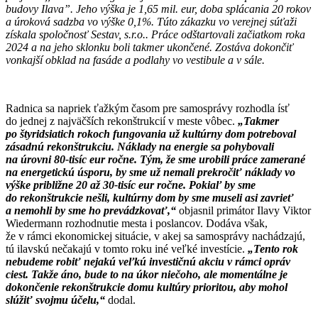
budovy Ilava”. Jeho výška je 1,65 mil. eur, doba splácania 20 rokov
a úroková sadzba vo výške 0,1%. Túto zákazku vo verejnej súťaži
získala spoločnosť Sestav, s.r.o.. Práce odštartovali začiatkom roka
2024 a na jeho sklonku boli takmer ukončené. Zostáva dokončiť
vonkajší obklad na fasáde a podlahy vo vestibule a v sále.
Radnica sa napriek ťažkým časom pre samosprávy rozhodla ísť
do jednej z najväčších rekonštrukcií v meste vôbec.
„Takmer
po štyridsiatich rokoch fungovania už kultúrny dom potreboval
zásadnú rekonštrukciu. Náklady na energie sa pohybovali
na úrovni 80-tisíc eur ročne. Tým, že sme urobili práce zamerané
na energetickú úsporu, by sme už nemali prekročiť náklady vo
výške približne 20 až 30-tisíc eur ročne. Pokiaľ by sme
do rekonštrukcie nešli, kultúrny dom by sme museli asi zavrieť
a nemohli by sme ho prevádzkovať,“
objasnil primátor Ilavy Viktor
Wiedermann rozhodnutie mesta i poslancov. Dodáva však,
že v rámci ekonomickej situácie, v akej sa samosprávy nachádzajú,
tú ilavskú nečakajú v tomto roku iné veľké investície.
„Tento rok
nebudeme robiť nejakú veľkú investičnú akciu v rámci opráv
ciest. Takže áno, bude to na úkor niečoho, ale momentálne je
dokončenie rekonštrukcie domu kultúry prioritou, aby mohol
slúžiť svojmu účelu,“
dodal.