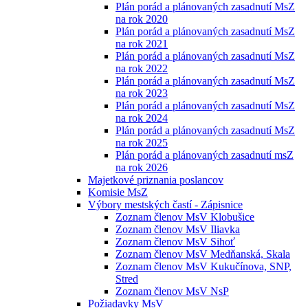
Plán porád a plánovaných zasadnutí MsZ
na rok 2020
Plán porád a plánovaných zasadnutí MsZ
na rok 2021
Plán porád a plánovaných zasadnutí MsZ
na rok 2022
Plán porád a plánovaných zasadnutí MsZ
na rok 2023
Plán porád a plánovaných zasadnutí MsZ
na rok 2024
Plán porád a plánovaných zasadnutí MsZ
na rok 2025
Plán porád a plánovaných zasadnutí msZ
na rok 2026
Majetkové priznania poslancov
Komisie MsZ
Výbory mestských častí - Zápisnice
Zoznam členov MsV Klobušice
Zoznam členov MsV Iliavka
Zoznam členov MsV Sihoť
Zoznam členov MsV Medňanská, Skala
Zoznam členov MsV Kukučínova, SNP,
Stred
Zoznam členov MsV NsP
Požiadavky MsV