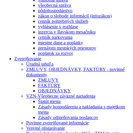
všeobecná správa
pôdohospodárstvo
zákon o slobode informácií (infozákon)
cenník pohrebných služieb
vyhlásenie v rozhlase
inzercia v Ilavskom mesačníku
cenník parkovania
miestne dane a poplatky
prenájom mestských priestorov
poplatok za rozvoj
Zverejňovanie
Úradná tabuľa
ZMLUVY, OBJEDNÁVKY, FAKTÚRY - povinné
dokumenty
ZMLUVY
FAKTÚRY
OBJEDNÁVKY
VZN-Všeobecne záväzné nariadenia
Štatút mesta
Zásady hospodárenia a nakladania s majetkom
mesta
Zásady odmeňovania poslancov
Povinne zverejňované informácie
Verejné obstarávanie