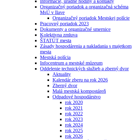
Informácie, úradné hodiny a kontakty
Organizačný poriadok a organizačná schéma
MsÚ v Ilave
Organizačný poriadok Mestskej polície
Pracovný poriadok 2023
Dokumenty a organizačné smernice
Kolektivna zmluva
ŠTATÚT mesta
Zásady hospodárenia a nakladania s majetkom
mesta
Mestská polícia
Infocentrum a mestské múzeum
Oddelenie technických služieb a zberný dvor
Aktuality
Kalendár zberu na rok 2026
Zberný dvor
Malá mestská kompostáreň
Odpadové hospodárstvo
rok 2020
rok 2021
rok 2022
rok 2023
rok 2024
rok 2025
rok 2026