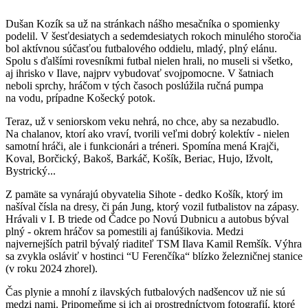
Dušan Kozík sa už na stránkach nášho mesačníka o spomienky
podelil. V šesťdesiatych a sedemdesiatych rokoch minulého storočia
bol aktívnou súčasťou futbalového oddielu, mladý, plný elánu.
Spolu s ďalšími rovesníkmi futbal nielen hrali, no museli si všetko,
aj ihrisko v Ilave, najprv vybudovať svojpomocne. V šatniach
neboli sprchy, hráčom v tých časoch poslúžila ručná pumpa
na vodu, prípadne Košecký potok.
Teraz, už v seniorskom veku nehrá, no chce, aby sa nezabudlo.
Na chalanov, ktorí ako vraví, tvorili veľmi dobrý kolektív - nielen
samotní hráči, ale i funkcionári a tréneri. Spomína mená Krajči,
Koval, Borčický, Bakoš, Barkáč, Košík, Beriac, Hujo, Ižvolt,
Bystrický...
Z pamäte sa vynárajú obyvatelia Sihote - dedko Košík, ktorý im
našíval čísla na dresy, či pán Jung, ktorý vozil futbalistov na zápasy.
Hrávali v I. B triede od Čadce po Novú Dubnicu a autobus býval
plný - okrem hráčov sa pomestili aj fanúšikovia. Medzi
najvernejších patril bývalý riaditeľ TSM Ilava Kamil Remšík. Výhra
sa zvykla osláviť v hostinci “U Ferenčíka“ blízko železničnej stanice
(v roku 2024 zhorel).
Čas plynie a mnohí z ilavských futbalových nadšencov už nie sú
medzi nami. Pripomeňme si ich aj prostredníctvom fotografií, ktoré