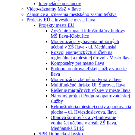
Interpelácie poslancov
Video-záznamy MsZ v Ilave
Zápisnice a uznesenia mestského zastupiteľstva
Projekty EÚ a investície mesta Ilava
Projekty mesta EU
Zvýšenie kapacít infraštruktúry budovy
MŠ Ilava-Klobušice
Modernizácia vybavenia odborných
učební v ZŠ Ilava - ul. Medňanská
Rozvoj energetických služieb na
regionálnej a miestnej úrovni - Mesto Ilava
Kompostéry pre mesto Ilava
Podpora opatrovateľskej služby v meste
Ilava
Modernizácia zberného dvora v Ilave
Multifunkčné ihrisko Ul. Štúrova, Ilava
Riešenie migračných výziev v meste Ilava
Národný projekt Podpora opatrovateľskej
služby
Rekonštrukcia miestnej cesty a parkovacia
plocha – ul. Hviezdoslavova, Ilava
Obnova športovísk a vybudovanie
vonkajšej učebne v areáli ZŠ Ilava,
Medňanská 514⁄5
SPR Dubnicko-Ilavsko