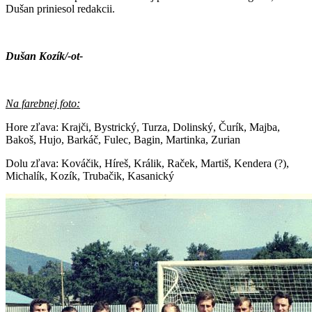
Dušan priniesol redakcii.
Dušan Kozík/-ot-
Na farebnej foto:
Hore zľava: Krajči, Bystrický, Turza, Dolinský, Čurík, Majba,
Bakoš, Hujo, Barkáč, Fulec, Bagin, Martinka, Zurian
Dolu zľava: Kováčik, Híreš, Králik, Raček, Martiš, Kendera (?),
Michalík, Kozík, Trubačik, Kasanický