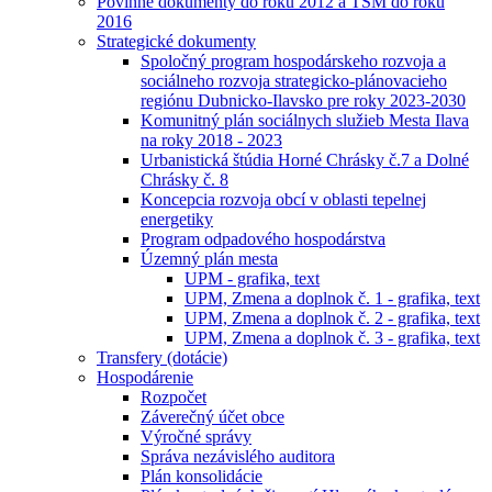
Povinné dokumenty do roku 2012 a TSM do roku
2016
Strategické dokumenty
Spoločný program hospodárskeho rozvoja a
sociálneho rozvoja strategicko-plánovacieho
regiónu Dubnicko-Ilavsko pre roky 2023-2030
Komunitný plán sociálnych služieb Mesta Ilava
na roky 2018 - 2023
Urbanistická štúdia Horné Chrásky č.7 a Dolné
Chrásky č. 8
Koncepcia rozvoja obcí v oblasti tepelnej
energetiky
Program odpadového hospodárstva
Územný plán mesta
UPM - grafika, text
UPM, Zmena a doplnok č. 1 - grafika, text
UPM, Zmena a doplnok č. 2 - grafika, text
UPM, Zmena a doplnok č. 3 - grafika, text
Transfery (dotácie)
Hospodárenie
Rozpočet
Záverečný účet obce
Výročné správy
Správa nezávislého auditora
Plán konsolidácie