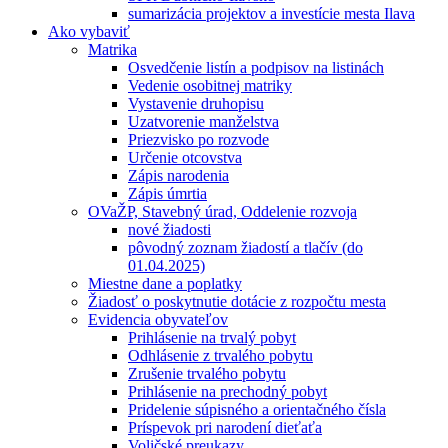
sumarizácia projektov a investície mesta Ilava
Ako vybaviť
Matrika
Osvedčenie listín a podpisov na listinách
Vedenie osobitnej matriky
Vystavenie druhopisu
Uzatvorenie manželstva
Priezvisko po rozvode
Určenie otcovstva
Zápis narodenia
Zápis úmrtia
OVaŽP, Stavebný úrad, Oddelenie rozvoja
nové žiadosti
pôvodný zoznam žiadostí a tlačív (do
01.04.2025)
Miestne dane a poplatky
Žiadosť o poskytnutie dotácie z rozpočtu mesta
Evidencia obyvateľov
Prihlásenie na trvalý pobyt
Odhlásenie z trvalého pobytu
Zrušenie trvalého pobytu
Prihlásenie na prechodný pobyt
Pridelenie súpisného a orientačného čísla
Príspevok pri narodení dieťaťa
Voličské preukazy