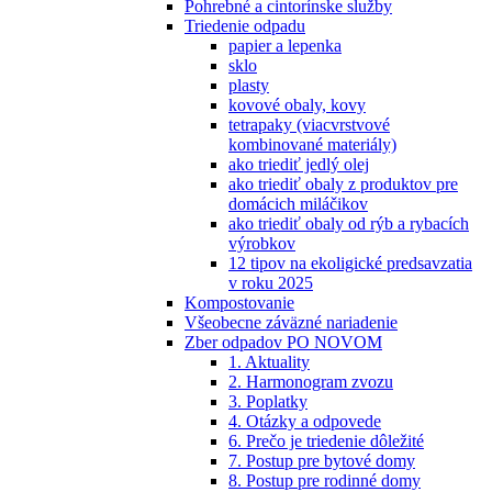
Pohrebné a cintorínske služby
Triedenie odpadu
papier a lepenka
sklo
plasty
kovové obaly, kovy
tetrapaky (viacvrstvové
kombinované materiály)
ako triediť jedlý olej
ako triediť obaly z produktov pre
domácich miláčikov
ako triediť obaly od rýb a rybacích
výrobkov
12 tipov na ekoligické predsavzatia
v roku 2025
Kompostovanie
Všeobecne záväzné nariadenie
Zber odpadov PO NOVOM
1. Aktuality
2. Harmonogram zvozu
3. Poplatky
4. Otázky a odpovede
6. Prečo je triedenie dôležité
7. Postup pre bytové domy
8. Postup pre rodinné domy