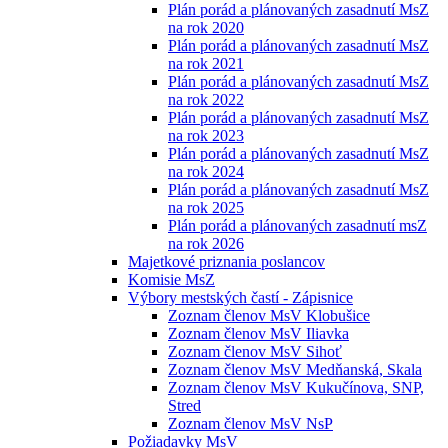
Plán porád a plánovaných zasadnutí MsZ
na rok 2020
Plán porád a plánovaných zasadnutí MsZ
na rok 2021
Plán porád a plánovaných zasadnutí MsZ
na rok 2022
Plán porád a plánovaných zasadnutí MsZ
na rok 2023
Plán porád a plánovaných zasadnutí MsZ
na rok 2024
Plán porád a plánovaných zasadnutí MsZ
na rok 2025
Plán porád a plánovaných zasadnutí msZ
na rok 2026
Majetkové priznania poslancov
Komisie MsZ
Výbory mestských častí - Zápisnice
Zoznam členov MsV Klobušice
Zoznam členov MsV Iliavka
Zoznam členov MsV Sihoť
Zoznam členov MsV Medňanská, Skala
Zoznam členov MsV Kukučínova, SNP,
Stred
Zoznam členov MsV NsP
Požiadavky MsV