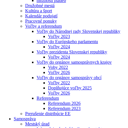
možnosti platieb
Družobné mestá
Kultúra a šport
Kalendár podujatí
Pracovné ponuky
Voľby a referendum
Voľby do Národnej rady Slovenskej republiky
Voľby 2023
Voľby do Európskeho parlamentu
Voľby 2024
Voľby prezidenta Slovenskej republiky
Voľby 2024
Voľby do orgánov samosprávnych krajov
Voby 2022
Voľby 2026
Voľby do orgánov samosprávy obcí
Voľby 2022
Doplňujúce voľby 2025
Voľby 2026
Referendum
Referendum 2026
Referendum 2023
Prerušenie distribúcie EE
Samospráva
Mestský úrad