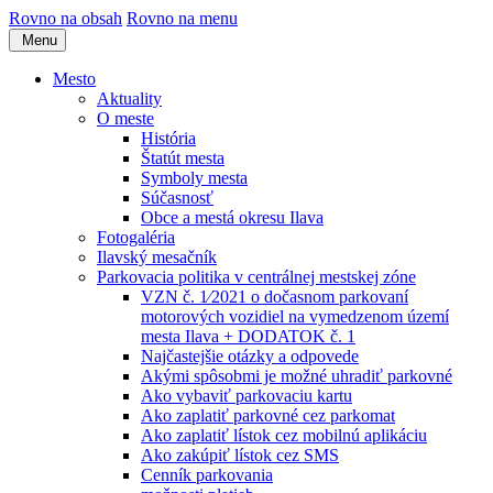
Rovno na obsah
Rovno na menu
Menu
Mesto
Aktuality
O meste
História
Štatút mesta
Symboly mesta
Súčasnosť
Obce a mestá okresu Ilava
Fotogaléria
Ilavský mesačník
Parkovacia politika v centrálnej mestskej zóne
VZN č. 1⁄2021 o dočasnom parkovaní
motorových vozidiel na vymedzenom území
mesta Ilava + DODATOK č. 1
Najčastejšie otázky a odpovede
Akými spôsobmi je možné uhradiť parkovné
Ako vybaviť parkovaciu kartu
Ako zaplatiť parkovné cez parkomat
Ako zaplatiť lístok cez mobilnú aplikáciu
Ako zakúpiť lístok cez SMS
Cenník parkovania