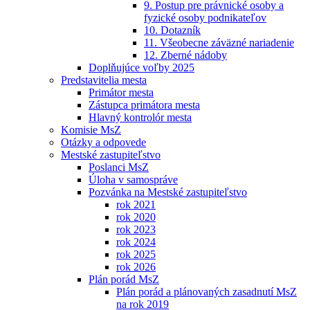
9. Postup pre právnické osoby a
fyzické osoby podnikateľov
10. Dotazník
11. Všeobecne záväzné nariadenie
12. Zberné nádoby
Doplňujúce voľby 2025
Predstavitelia mesta
Primátor mesta
Zástupca primátora mesta
Hlavný kontrolór mesta
Komisie MsZ
Otázky a odpovede
Mestské zastupiteľstvo
Poslanci MsZ
Úloha v samospráve
Pozvánka na Mestské zastupiteľstvo
rok 2021
rok 2020
rok 2023
rok 2024
rok 2025
rok 2026
Plán porád MsZ
Plán porád a plánovaných zasadnutí MsZ
na rok 2019