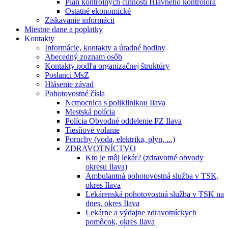
Plán kontrolných činností Hlavného kontrolóra
Ostatné ekonomické
Získavanie informácii
Miestne dane a poplatky
Kontakty
Informácie, kontakty a úradné hodiny
Abecedný zoznam osôb
Kontakty podľa organizačnej štruktúry
Poslanci MsZ
Hlásenie závad
Pohotovostné čísla
Nemocnica s poliklinikou Ilava
Mestská polícia
Polícia Obvodné oddelenie PZ Ilava
Tiesňové volanie
Poruchy (voda, elektrika, plyn, ...)
ZDRAVOTNÍCTVO
Kto je môj lekár? (zdravotné obvody
okresu Ilava)
Ambulantná pohotovostná služba v TSK,
okres Ilava
Lekárenská pohotovostná služba v TSK na
dnes, okres Ilava
Lekárne a výdajne zdravotníckych
pomôcok, okres Ilava