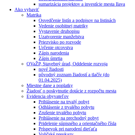
sumarizácia projektov a investície mesta Ilava
Ako vybaviť
Matrika
Osvedčenie listín a podpisov na listinách
Vedenie osobitnej matriky
Vystavenie druhopisu
Uzatvorenie manželstva
Priezvisko po rozvode
Určenie otcovstva
Zápis narodenia
Zápis úmrtia
OVaŽP, Stavebný úrad, Oddelenie rozvoja
nové žiadosti
pôvodný zoznam žiadostí a tlačív (do
01.04.2025)
Miestne dane a poplatky
Žiadosť o poskytnutie dotácie z rozpočtu mesta
Evidencia obyvateľov
Prihlásenie na trvalý pobyt
Odhlásenie z trvalého pobytu
Zrušenie trvalého pobytu
Prihlásenie na prechodný pobyt
Pridelenie súpisného a orientačného čísla
Príspevok pri narodení dieťaťa
Voličské preukazy