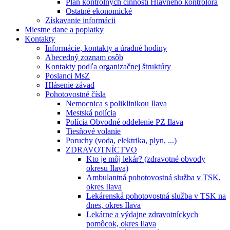
Plán kontrolných činností Hlavného kontrolóra
Ostatné ekonomické
Získavanie informácii
Miestne dane a poplatky
Kontakty
Informácie, kontakty a úradné hodiny
Abecedný zoznam osôb
Kontakty podľa organizačnej štruktúry
Poslanci MsZ
Hlásenie závad
Pohotovostné čísla
Nemocnica s poliklinikou Ilava
Mestská polícia
Polícia Obvodné oddelenie PZ Ilava
Tiesňové volanie
Poruchy (voda, elektrika, plyn, ...)
ZDRAVOTNÍCTVO
Kto je môj lekár? (zdravotné obvody
okresu Ilava)
Ambulantná pohotovostná služba v TSK,
okres Ilava
Lekárenská pohotovostná služba v TSK na
dnes, okres Ilava
Lekárne a výdajne zdravotníckych
pomôcok, okres Ilava