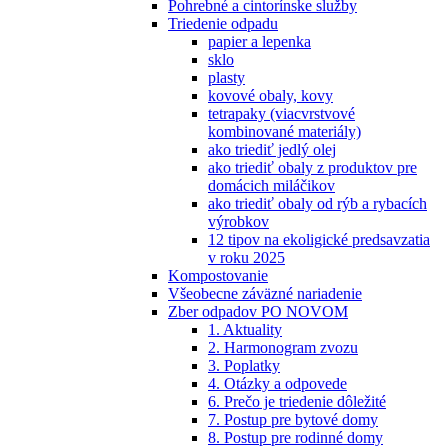
Pohrebné a cintorínske služby
Triedenie odpadu
papier a lepenka
sklo
plasty
kovové obaly, kovy
tetrapaky (viacvrstvové
kombinované materiály)
ako triediť jedlý olej
ako triediť obaly z produktov pre
domácich miláčikov
ako triediť obaly od rýb a rybacích
výrobkov
12 tipov na ekoligické predsavzatia
v roku 2025
Kompostovanie
Všeobecne záväzné nariadenie
Zber odpadov PO NOVOM
1. Aktuality
2. Harmonogram zvozu
3. Poplatky
4. Otázky a odpovede
6. Prečo je triedenie dôležité
7. Postup pre bytové domy
8. Postup pre rodinné domy