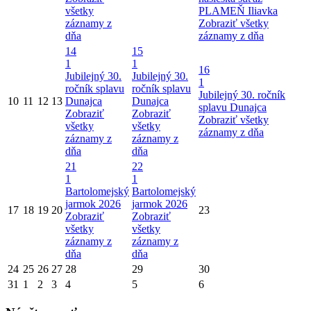
všetky
PLAMEŇ Iliavka
záznamy z
Zobraziť všetky
dňa
záznamy z dňa
14
15
1
1
16
Jubilejný 30.
Jubilejný 30.
1
ročník splavu
ročník splavu
Jubilejný 30. ročník
10
11
12
13
Dunajca
Dunajca
splavu Dunajca
Zobraziť
Zobraziť
Zobraziť všetky
všetky
všetky
záznamy z dňa
záznamy z
záznamy z
dňa
dňa
21
22
1
1
Bartolomejský
Bartolomejský
jarmok 2026
jarmok 2026
17
18
19
20
23
Zobraziť
Zobraziť
všetky
všetky
záznamy z
záznamy z
dňa
dňa
24
25
26
27
28
29
30
31
1
2
3
4
5
6