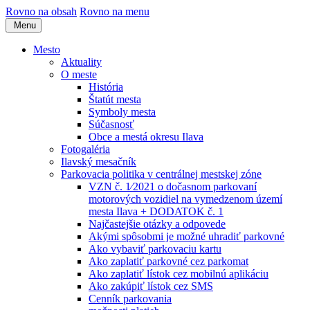
Rovno na obsah
Rovno na menu
Menu
Mesto
Aktuality
O meste
História
Štatút mesta
Symboly mesta
Súčasnosť
Obce a mestá okresu Ilava
Fotogaléria
Ilavský mesačník
Parkovacia politika v centrálnej mestskej zóne
VZN č. 1⁄2021 o dočasnom parkovaní
motorových vozidiel na vymedzenom území
mesta Ilava + DODATOK č. 1
Najčastejšie otázky a odpovede
Akými spôsobmi je možné uhradiť parkovné
Ako vybaviť parkovaciu kartu
Ako zaplatiť parkovné cez parkomat
Ako zaplatiť lístok cez mobilnú aplikáciu
Ako zakúpiť lístok cez SMS
Cenník parkovania