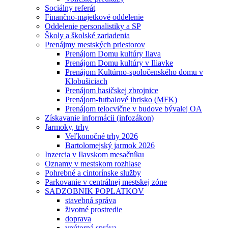
Sociálny referát
Finančno-majetkové oddelenie
Oddelenie personalistiky a SP
Školy a školské zariadenia
Prenájmy mestských priestorov
Prenájom Domu kultúry Ilava
Prenájom Domu kultúry v Iliavke
Prenájom Kultúrno-spoločenského domu v
Klobušiciach
Prenájom hasičskej zbrojnice
Prenájom-futbalové ihrisko (MFK)
Prenájom telocvične v budove bývalej OA
Získavanie informácii (infozákon)
Jarmoky, trhy
Veľkonočné trhy 2026
Bartolomejský jarmok 2026
Inzercia v Ilavskom mesačníku
Oznamy v mestskom rozhlase
Pohrebné a cintorínske služby
Parkovanie v centrálnej mestskej zóne
SADZOBNIK POPLATKOV
stavebná správa
životné prostredie
doprava
vnútorná správa