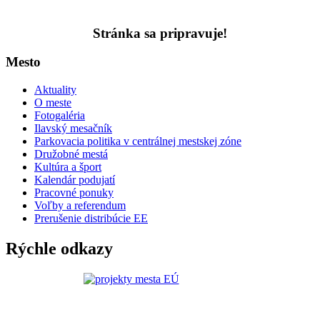
Stránka sa pripravuje!
Mesto
Aktuality
O meste
Fotogaléria
Ilavský mesačník
Parkovacia politika v centrálnej mestskej zóne
Družobné mestá
Kultúra a šport
Kalendár podujatí
Pracovné ponuky
Voľby a referendum
Prerušenie distribúcie EE
Rýchle odkazy