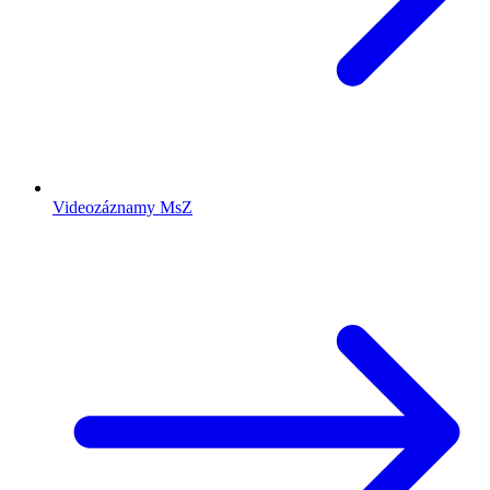
Videozáznamy MsZ