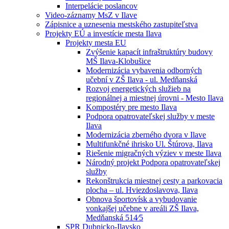
Interpelácie poslancov
Video-záznamy MsZ v Ilave
Zápisnice a uznesenia mestského zastupiteľstva
Projekty EÚ a investície mesta Ilava
Projekty mesta EU
Zvýšenie kapacít infraštruktúry budovy
MŠ Ilava-Klobušice
Modernizácia vybavenia odborných
učební v ZŠ Ilava - ul. Medňanská
Rozvoj energetických služieb na
regionálnej a miestnej úrovni - Mesto Ilava
Kompostéry pre mesto Ilava
Podpora opatrovateľskej služby v meste
Ilava
Modernizácia zberného dvora v Ilave
Multifunkčné ihrisko Ul. Štúrova, Ilava
Riešenie migračných výziev v meste Ilava
Národný projekt Podpora opatrovateľskej
služby
Rekonštrukcia miestnej cesty a parkovacia
plocha – ul. Hviezdoslavova, Ilava
Obnova športovísk a vybudovanie
vonkajšej učebne v areáli ZŠ Ilava,
Medňanská 514⁄5
SPR Dubnicko-Ilavsko