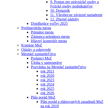
9. Postup pre právnické osoby a
fyzické osoby podnikateľov
10. Dotazník
11. Všeobecne záväzné nariadenie
12. Zberné nádoby
Doplňujúce voľby 2025
Predstavitelia mesta
Primátor mesta
Zástupca primátora mesta
Hlavný kontrolór mesta
Komisie MsZ
Otázky a odpovede
Mestské zastupiteľstvo
Poslanci MsZ
Úloha v samospráve
Pozvánka na Mestské zastupiteľstvo
rok 2021
rok 2020
rok 2023
rok 2024
rok 2025
rok 2026
Plán porád MsZ
Plán porád a plánovaných zasadnutí MsZ
na rok 2019