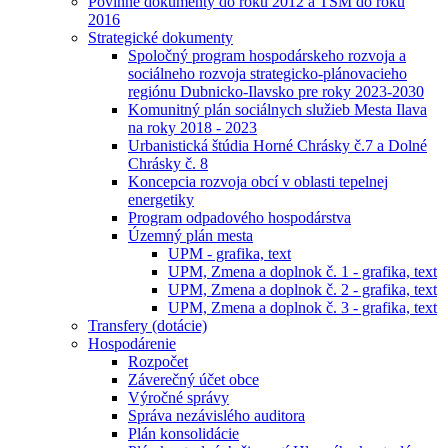
Povinné dokumenty do roku 2012 a TSM do roku
2016
Strategické dokumenty
Spoločný program hospodárskeho rozvoja a
sociálneho rozvoja strategicko-plánovacieho
regiónu Dubnicko-Ilavsko pre roky 2023-2030
Komunitný plán sociálnych služieb Mesta Ilava
na roky 2018 - 2023
Urbanistická štúdia Horné Chrásky č.7 a Dolné
Chrásky č. 8
Koncepcia rozvoja obcí v oblasti tepelnej
energetiky
Program odpadového hospodárstva
Územný plán mesta
UPM - grafika, text
UPM, Zmena a doplnok č. 1 - grafika, text
UPM, Zmena a doplnok č. 2 - grafika, text
UPM, Zmena a doplnok č. 3 - grafika, text
Transfery (dotácie)
Hospodárenie
Rozpočet
Záverečný účet obce
Výročné správy
Správa nezávislého auditora
Plán konsolidácie