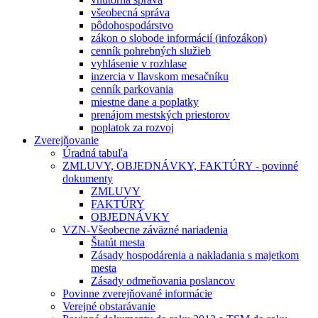
všeobecná správa
pôdohospodárstvo
zákon o slobode informácií (infozákon)
cenník pohrebných služieb
vyhlásenie v rozhlase
inzercia v Ilavskom mesačníku
cenník parkovania
miestne dane a poplatky
prenájom mestských priestorov
poplatok za rozvoj
Zverejňovanie
Úradná tabuľa
ZMLUVY, OBJEDNÁVKY, FAKTÚRY - povinné
dokumenty
ZMLUVY
FAKTÚRY
OBJEDNÁVKY
VZN-Všeobecne záväzné nariadenia
Štatút mesta
Zásady hospodárenia a nakladania s majetkom
mesta
Zásady odmeňovania poslancov
Povinne zverejňované informácie
Verejné obstarávanie