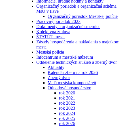
Informácie, úradné hodiny a kontakty
Organizačný poriadok a organizačná schéma
MsÚ v Ilave
Organizačný poriadok Mestskej polície
Pracovný poriadok 2023
Dokumenty a organizačné smernice
Kolektivna zmluva
ŠTATÚT mesta
Zásady hospodárenia a nakladania s majetkom
mesta
Mestská polícia
Infocentrum a mestské múzeum
Oddelenie technických služieb a zberný dvor
Aktuality
Kalendár zberu na rok 2026
Zberný dvor
Malá mestská kompostáreň
Odpadové hospodárstvo
rok 2020
rok 2021
rok 2022
rok 2023
rok 2024
rok 2025
rok 2026