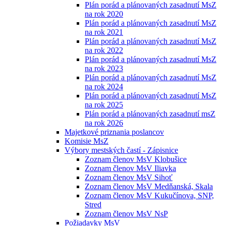
Plán porád a plánovaných zasadnutí MsZ
na rok 2020
Plán porád a plánovaných zasadnutí MsZ
na rok 2021
Plán porád a plánovaných zasadnutí MsZ
na rok 2022
Plán porád a plánovaných zasadnutí MsZ
na rok 2023
Plán porád a plánovaných zasadnutí MsZ
na rok 2024
Plán porád a plánovaných zasadnutí MsZ
na rok 2025
Plán porád a plánovaných zasadnutí msZ
na rok 2026
Majetkové priznania poslancov
Komisie MsZ
Výbory mestských častí - Zápisnice
Zoznam členov MsV Klobušice
Zoznam členov MsV Iliavka
Zoznam členov MsV Sihoť
Zoznam členov MsV Medňanská, Skala
Zoznam členov MsV Kukučínova, SNP,
Stred
Zoznam členov MsV NsP
Požiadavky MsV