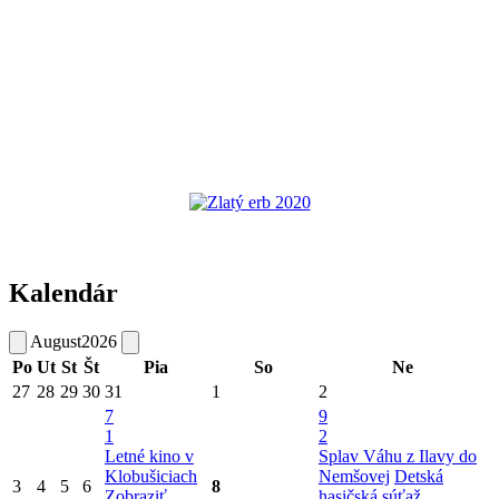
Kalendár
August
2026
Po
Ut
St
Št
Pia
So
Ne
27
28
29
30
31
1
2
7
9
1
2
Letné kino v
Splav Váhu z Ilavy do
Klobušiciach
Nemšovej
Detská
3
4
5
6
8
Zobraziť
hasičská súťaž