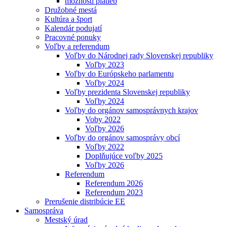
možnosti platieb
Družobné mestá
Kultúra a šport
Kalendár podujatí
Pracovné ponuky
Voľby a referendum
Voľby do Národnej rady Slovenskej republiky
Voľby 2023
Voľby do Európskeho parlamentu
Voľby 2024
Voľby prezidenta Slovenskej republiky
Voľby 2024
Voľby do orgánov samosprávnych krajov
Voby 2022
Voľby 2026
Voľby do orgánov samosprávy obcí
Voľby 2022
Doplňujúce voľby 2025
Voľby 2026
Referendum
Referendum 2026
Referendum 2023
Prerušenie distribúcie EE
Samospráva
Mestský úrad