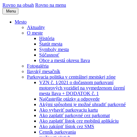
Rovno na obsah
Rovno na menu
Menu
Mesto
Aktuality
O meste
História
Štatút mesta
Symboly mesta
Súčasnosť
Obce a mestá okresu Ilava
Fotogaléria
Ilavský mesačník
Parkovacia politika v centrálnej mestskej zóne
VZN č. 1⁄2021 o dočasnom parkovaní
motorových vozidiel na vymedzenom území
mesta Ilava + DODATOK č. 1
Najčastejšie otázky a odpovede
Akými spôsobmi je možné uhradiť parkovné
Ako vybaviť parkovaciu kartu
Ako zaplatiť parkovné cez parkomat
Ako zaplatiť lístok cez mobilnú aplikáciu
Ako zakúpiť lístok cez SMS
Cenník parkovania