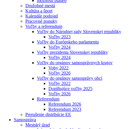
možnosti platieb
Družobné mestá
Kultúra a šport
Kalendár podujatí
Pracovné ponuky
Voľby a referendum
Voľby do Národnej rady Slovenskej republiky
Voľby 2023
Voľby do Európskeho parlamentu
Voľby 2024
Voľby prezidenta Slovenskej republiky
Voľby 2024
Voľby do orgánov samosprávnych krajov
Voby 2022
Voľby 2026
Voľby do orgánov samosprávy obcí
Voľby 2022
Doplňujúce voľby 2025
Voľby 2026
Referendum
Referendum 2026
Referendum 2023
Prerušenie distribúcie EE
Samospráva
Mestský úrad