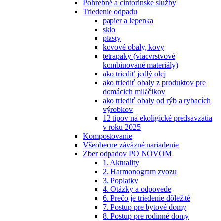
Pohrebné a cintorínske služby
Triedenie odpadu
papier a lepenka
sklo
plasty
kovové obaly, kovy
tetrapaky (viacvrstvové
kombinované materiály)
ako triediť jedlý olej
ako triediť obaly z produktov pre
domácich miláčikov
ako triediť obaly od rýb a rybacích
výrobkov
12 tipov na ekoligické predsavzatia
v roku 2025
Kompostovanie
Všeobecne záväzné nariadenie
Zber odpadov PO NOVOM
1. Aktuality
2. Harmonogram zvozu
3. Poplatky
4. Otázky a odpovede
6. Prečo je triedenie dôležité
7. Postup pre bytové domy
8. Postup pre rodinné domy