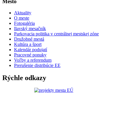
Mesto
Aktuality
O meste
Fotogaléria
Ilavský mesačník
Parkovacia politika v centrálnej mestskej zóne
Družobné mestá
Kultúra a šport
Kalendár podujatí
Pracovné ponuky
Voľby a referendum
Prerušenie distribúcie EE
Rýchle odkazy