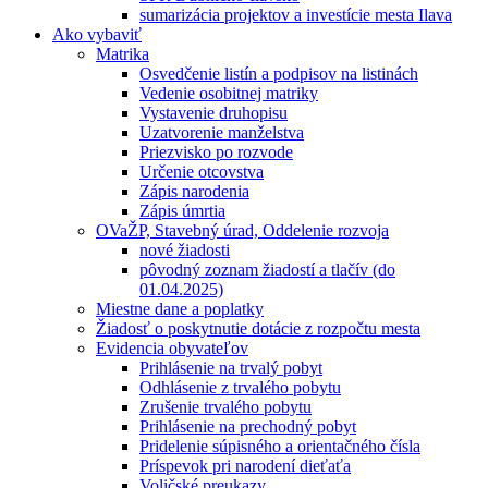
sumarizácia projektov a investície mesta Ilava
Ako vybaviť
Matrika
Osvedčenie listín a podpisov na listinách
Vedenie osobitnej matriky
Vystavenie druhopisu
Uzatvorenie manželstva
Priezvisko po rozvode
Určenie otcovstva
Zápis narodenia
Zápis úmrtia
OVaŽP, Stavebný úrad, Oddelenie rozvoja
nové žiadosti
pôvodný zoznam žiadostí a tlačív (do
01.04.2025)
Miestne dane a poplatky
Žiadosť o poskytnutie dotácie z rozpočtu mesta
Evidencia obyvateľov
Prihlásenie na trvalý pobyt
Odhlásenie z trvalého pobytu
Zrušenie trvalého pobytu
Prihlásenie na prechodný pobyt
Pridelenie súpisného a orientačného čísla
Príspevok pri narodení dieťaťa
Voličské preukazy