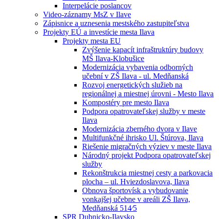
Interpelácie poslancov
Video-záznamy MsZ v Ilave
Zápisnice a uznesenia mestského zastupiteľstva
Projekty EÚ a investície mesta Ilava
Projekty mesta EU
Zvýšenie kapacít infraštruktúry budovy
MŠ Ilava-Klobušice
Modernizácia vybavenia odborných
učební v ZŠ Ilava - ul. Medňanská
Rozvoj energetických služieb na
regionálnej a miestnej úrovni - Mesto Ilava
Kompostéry pre mesto Ilava
Podpora opatrovateľskej služby v meste
Ilava
Modernizácia zberného dvora v Ilave
Multifunkčné ihrisko Ul. Štúrova, Ilava
Riešenie migračných výziev v meste Ilava
Národný projekt Podpora opatrovateľskej
služby
Rekonštrukcia miestnej cesty a parkovacia
plocha – ul. Hviezdoslavova, Ilava
Obnova športovísk a vybudovanie
vonkajšej učebne v areáli ZŠ Ilava,
Medňanská 514⁄5
SPR Dubnicko-Ilavsko