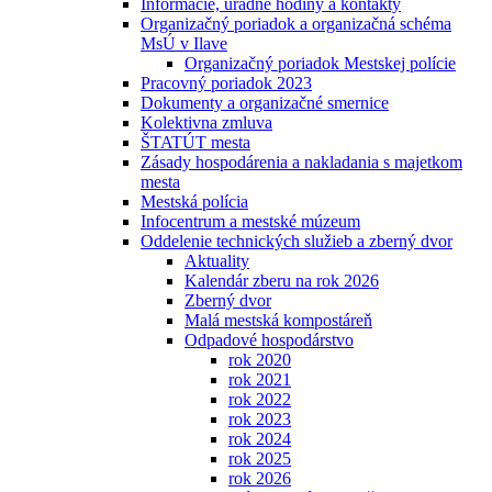
Informácie, úradné hodiny a kontakty
Organizačný poriadok a organizačná schéma
MsÚ v Ilave
Organizačný poriadok Mestskej polície
Pracovný poriadok 2023
Dokumenty a organizačné smernice
Kolektivna zmluva
ŠTATÚT mesta
Zásady hospodárenia a nakladania s majetkom
mesta
Mestská polícia
Infocentrum a mestské múzeum
Oddelenie technických služieb a zberný dvor
Aktuality
Kalendár zberu na rok 2026
Zberný dvor
Malá mestská kompostáreň
Odpadové hospodárstvo
rok 2020
rok 2021
rok 2022
rok 2023
rok 2024
rok 2025
rok 2026