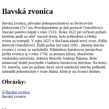
Ilavská zvonica
Ilavská zvonica, pôvodne jednoposchodová so štvorcovým
pôdorysom (7x7 m). Pravdepodobne ju dali postaviť Ostrožičovci
/ilavské panstvo kúpili v roku 1533/. Roku 1622 pri veľkom požiari,
ktorému padli za obeť viaceré domy, bola poškodená a všetky
zvony sa roztopili. V roku 1625 si llavčania kúpili nový zvon, ďalšie
darovali Ostrožičovci. Ďalší požiar bol roku 1695 - zhorela strecha
zvonice ( zvony sa zachránili). Nákladnou barokovou prestavbou
prešla zvonica aj v roku 1758, za peniaze kňaza, absolventa
viedenskej univerzity, doktora filozofie Andreja Najzera. Bolo
pristavené druhé poschodie s baňatou barokovou strechou. Na konci
19. storočia, zase po požiari, ktorý novú umeleckú strechu poškodil,
nahradili jednoduchou v tvare ihlana, ktorá je na zvonici dodnes.
Obrázky:
Ilavská zvonica