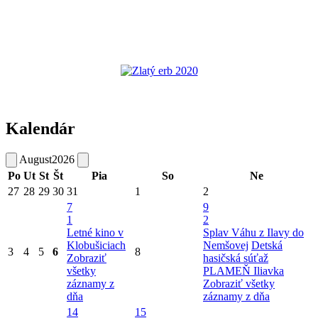
Kalendár
August
2026
Po
Ut
St
Št
Pia
So
Ne
27
28
29
30
31
1
2
7
9
1
2
Letné kino v
Splav Váhu z Ilavy do
Klobušiciach
Nemšovej
Detská
3
4
5
6
8
Zobraziť
hasičská súťaž
všetky
PLAMEŇ Iliavka
záznamy z
Zobraziť všetky
dňa
záznamy z dňa
14
15