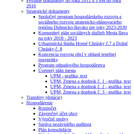
Povinné dokumenty do roku 2012 a TSM do roku
2016
Strategické dokumenty
Spoločný program hospodárskeho rozvoja a
sociálneho rozvoja strategicko-plánovacieho
regiónu Dubnicko-Ilavsko pre roky 2023-2030
Komunitný plán sociálnych služieb Mesta Ilava
na roky 2018 - 2023
Urbanistická štúdia Horné Chrásky č.7 a Dolné
Chrásky č. 8
Koncepcia rozvoja obcí v oblasti tepelnej
energetiky
Program odpadového hospodárstva
Územný plán mesta
UPM - grafika, text
UPM, Zmena a doplnok č. 1 - grafika, text
UPM, Zmena a doplnok č. 2 - grafika, text
UPM, Zmena a doplnok č. 3 - grafika, text
Transfery (dotácie)
Hospodárenie
Rozpočet
Záverečný účet obce
Výročné správy
Správa nezávislého auditora
Plán konsolidácie