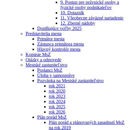
9. Postup pre právnické osoby a
fyzické osoby podnikateľov
10. Dotazník
11. Všeobecne záväzné nariadenie
12. Zberné nádoby
Doplňujúce voľby 2025
Predstavitelia mesta
Primátor mesta
Zástupca primátora mesta
Hlavný kontrolór mesta
Komisie MsZ
Otázky a odpovede
Mestské zastupiteľstvo
Poslanci MsZ
Úloha v samospráve
Pozvánka na Mestské zastupiteľstvo
rok 2021
rok 2020
rok 2023
rok 2024
rok 2025
rok 2026
Plán porád MsZ
Plán porád a plánovaných zasadnutí MsZ
na rok 2019