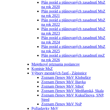
Plán porád a plánovaných zasadnutí MsZ
na rok 2020
Plán porád a plánovaných zasadnutí MsZ
na rok 2021
Plán porád a plánovaných zasadnutí MsZ
na rok 2022
Plán porád a plánovaných zasadnutí MsZ
na rok 2023
Plán porád a plánovaných zasadnutí MsZ
na rok 2024
Plán porád a plánovaných zasadnutí MsZ
na rok 2025
Plán porád a plánovaných zasadnutí msZ
na rok 2026
Majetkové priznania poslancov
Komisie MsZ
Výbory mestských častí - Zápisnice
Zoznam členov MsV Klobušice
Zoznam členov MsV Iliavka
Zoznam členov MsV Sihoť
Zoznam členov MsV Medňanská, Skala
Zoznam členov MsV Kukučínova, SNP,
Stred
Zoznam členov MsV NsP
Požiadavky MsV