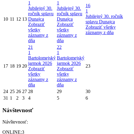
1
1
16
Jubilejný 30.
Jubilejný 30.
1
ročník splavu
ročník splavu
Jubilejný 30. ročník
10
11
12
13
Dunajca
Dunajca
splavu Dunajca
Zobraziť
Zobraziť
Zobraziť všetky
všetky
všetky
záznamy z dňa
záznamy z
záznamy z
dňa
dňa
21
22
1
1
Bartolomejský
Bartolomejský
jarmok 2026
jarmok 2026
17
18
19
20
23
Zobraziť
Zobraziť
všetky
všetky
záznamy z
záznamy z
dňa
dňa
24
25
26
27
28
29
30
31
1
2
3
4
5
6
Návštevnosť
Návštevnosť:
ONLINE:
3