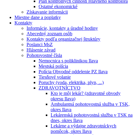
Plán kontrolných činností Hlavného kontrolóra
Ostatné ekonomické
Získavanie informácii
Miestne dane a poplatky
Kontakty
Informácie, kontakty a úradné hodiny
Abecedný zoznam osôb
Kontakty podľa organizačnej štruktúry
Poslanci MsZ
Hlásenie závad
Pohotovostné čísla
Nemocnica s poliklinikou Ilava
Mestská polícia
Polícia Obvodné oddelenie PZ Ilava
Tiesňové volanie
Poruchy (voda, elektrika, plyn, ...)
ZDRAVOTNÍCTVO
Kto je môj lekár? (zdravotné obvody
okresu Ilava)
Ambulantná pohotovostná služba v TSK,
okres Ilava
Lekárenská pohotovostná služba v TSK na
dnes, okres Ilava
Lekárne a výdajne zdravotníckych
pomôcok, okres Ilava