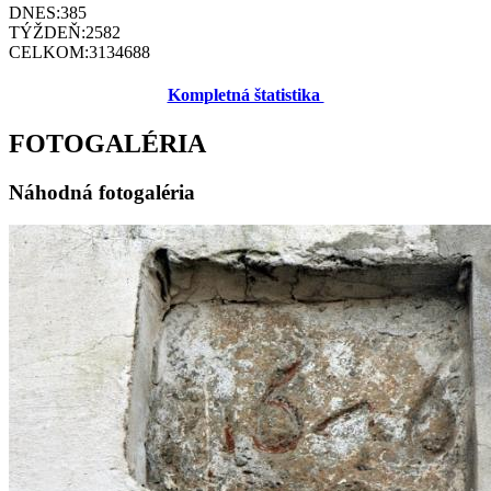
DNES:
385
TÝŽDEŇ:
2582
CELKOM:
3134688
Kompletná štatistika
FOTOGALÉRIA
Náhodná fotogaléria