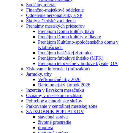
Sociálny referát
Finančno-majetkové oddelenie
Oddelenie personalistiky a SP
Školy a školské zariadenia
Prenájmy mestských priestorov
Prenájom Domu kultúry Ilava
Prenájom Domu kultúry v Iliavke
Prenájom Kultúrno-spoločenského domu v
Klobušiciach
Prenájom hasičskej zbrojnice
Prenájom-futbalové ihrisko (MFK)
Prenájom telocvične v budove bývalej OA
Získavanie informácii (infozákon)
Jarmoky, trhy
Veľkonočné trhy 2026
Bartolomejský jarmok 2026
Inzercia v Ilavskom mesačníku
Oznamy v mestskom rozhlase
Pohrebné a cintorínske služby
Parkovanie v centrálnej mestskej zóne
SADZOBNIK POPLATKOV
stavebná správa
životné prostredie
doprava
vnútorná správa