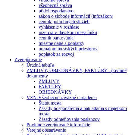
všeobecná správa
pôdohospodárstvo
zákon o slobode informácií (infozákon)
cenník pohrebných služieb
vyhlásenie v rozhlase
inzercia v Ilavskom mesačníku
cenník parkovania
miestne dane a poplatky
prenájom mestských priestorov
poplatok za rozvoj
Zverejňovanie
Úradná tabuľa
ZMLUVY, OBJEDNÁVKY, FAKTÚRY - povinné
dokumenty
ZMLUVY
FAKTÚRY
OBJEDNÁVKY
VZN-Všeobecne záväzné nariadenia
Štatút mesta
Zásady hospodárenia a nakladania s majetkom
mesta
Zásady odmeňovania poslancov
Povinne zverejňované informácie
Verejné obstarávanie