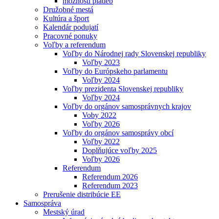
možnosti platieb
Družobné mestá
Kultúra a šport
Kalendár podujatí
Pracovné ponuky
Voľby a referendum
Voľby do Národnej rady Slovenskej republiky
Voľby 2023
Voľby do Európskeho parlamentu
Voľby 2024
Voľby prezidenta Slovenskej republiky
Voľby 2024
Voľby do orgánov samosprávnych krajov
Voby 2022
Voľby 2026
Voľby do orgánov samosprávy obcí
Voľby 2022
Doplňujúce voľby 2025
Voľby 2026
Referendum
Referendum 2026
Referendum 2023
Prerušenie distribúcie EE
Samospráva
Mestský úrad