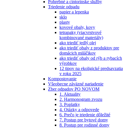
Pohrebné a cintorínske služby
Triedenie odpadu
papier a lepenka
sklo
plasty
kovové obaly, kovy
tetrapaky (viacvrstvové
kombinované materiály)
ako triediť jedlý olej
ako triediť obaly z produktov pre
domácich miláčikov
ako triediť obaly od rýb a rybacích
výrobkov
12 tipov na ekoligické predsavzatia
v roku 2025
Kompostovanie
Všeobecne záväzné nariadenie
Zber odpadov PO NOVOM
1. Aktuality
2. Harmonogram zvozu
3. Poplatky
4. Otázky a odpovede
6. Prečo je triedenie dôležité
7. Postup pre bytové domy
8. Postup pre rodinné domy