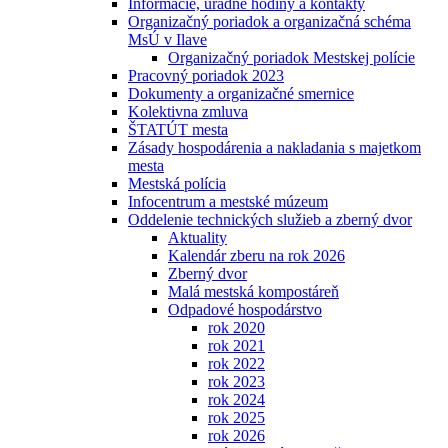
Informácie, úradné hodiny a kontakty
Organizačný poriadok a organizačná schéma
MsÚ v Ilave
Organizačný poriadok Mestskej polície
Pracovný poriadok 2023
Dokumenty a organizačné smernice
Kolektivna zmluva
ŠTATÚT mesta
Zásady hospodárenia a nakladania s majetkom
mesta
Mestská polícia
Infocentrum a mestské múzeum
Oddelenie technických služieb a zberný dvor
Aktuality
Kalendár zberu na rok 2026
Zberný dvor
Malá mestská kompostáreň
Odpadové hospodárstvo
rok 2020
rok 2021
rok 2022
rok 2023
rok 2024
rok 2025
rok 2026