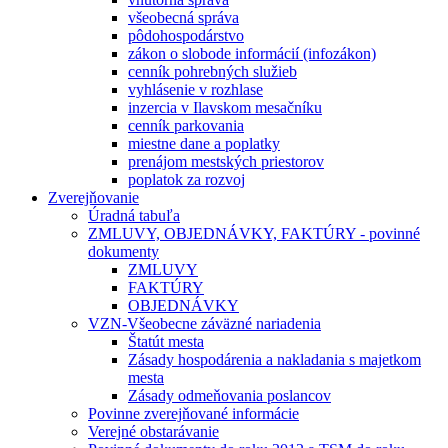
všeobecná správa
pôdohospodárstvo
zákon o slobode informácií (infozákon)
cenník pohrebných služieb
vyhlásenie v rozhlase
inzercia v Ilavskom mesačníku
cenník parkovania
miestne dane a poplatky
prenájom mestských priestorov
poplatok za rozvoj
Zverejňovanie
Úradná tabuľa
ZMLUVY, OBJEDNÁVKY, FAKTÚRY - povinné
dokumenty
ZMLUVY
FAKTÚRY
OBJEDNÁVKY
VZN-Všeobecne záväzné nariadenia
Štatút mesta
Zásady hospodárenia a nakladania s majetkom
mesta
Zásady odmeňovania poslancov
Povinne zverejňované informácie
Verejné obstarávanie