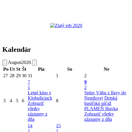
Kalendár
August
2026
Po
Ut
St
Št
Pia
So
Ne
27
28
29
30
31
1
2
7
9
1
2
Letné kino v
Splav Váhu z Ilavy do
Klobušiciach
Nemšovej
Detská
3
4
5
6
8
Zobraziť
hasičská súťaž
všetky
PLAMEŇ Iliavka
záznamy z
Zobraziť všetky
dňa
záznamy z dňa
14
15
1
1