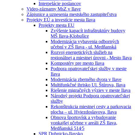
Interpelácie poslancov
Video-záznamy MsZ v Ilave
Zápisnice a uznesenia mestského zastupiteľstva
Projekty EÚ a investície mesta Ilava
Projekty mesta EU
Zvýšenie kapacít infraštruktúry budovy
MŠ Ilava-Klobušice
Modernizácia vybavenia odborných
učební v ZŠ Ilava - ul. Medňanská
Rozvoj energetických služieb na
regionálnej a miestnej úrovni - Mesto Ilava
Kompostéry pre mesto Ilava
Podpora opatrovateľskej služby v meste
Ilava
Modernizácia zberného dvora v Ilave
Multifunkčné ihrisko Ul. Štúrova, Ilava
Riešenie migračných výziev v meste Ilava
Národný projekt Podpora opatrovateľskej
služby
Rekonštrukcia miestnej cesty a parkovacia
plocha – ul. Hviezdoslavova, Ilava
Obnova športovísk a vybudovanie
vonkajšej učebne v areáli ZŠ Ilava,
Medňanská 514⁄5
SPR Dubnicko-Ilavsko