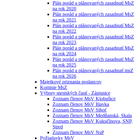
Plán porád a plánovaných zasadnutí MsZ
na rok 2020
Plán porád a plánovaných zasadnutí MsZ
na rok 2021
Plán porád a plánovaných zasadnutí MsZ
na rok 2022
Plán porád a plánovaných zasadnutí MsZ
na rok 2023
Plán porád a plánovaných zasadnutí MsZ
na rok 2024
Plán porád a plánovaných zasadnutí MsZ
na rok 2025
Plán porád a plánovaných zasadnutí msZ
na rok 2026
Majetkové priznania poslancov
Komisie MsZ
Výbory mestských častí - Zápisnice
Zoznam členov MsV Klobušice
Zoznam členov MsV Iliavka
Zoznam členov MsV Sihoť
Zoznam členov MsV Medňanská, Skala
Zoznam členov MsV Kukučínova, SNP,
Stred
Zoznam členov MsV NsP
Požiadavky MsV