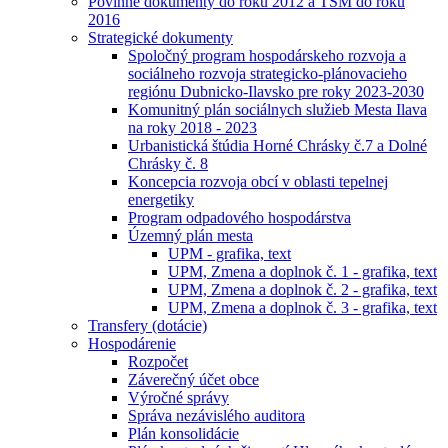
Povinné dokumenty do roku 2012 a TSM do roku
2016
Strategické dokumenty
Spoločný program hospodárskeho rozvoja a
sociálneho rozvoja strategicko-plánovacieho
regiónu Dubnicko-Ilavsko pre roky 2023-2030
Komunitný plán sociálnych služieb Mesta Ilava
na roky 2018 - 2023
Urbanistická štúdia Horné Chrásky č.7 a Dolné
Chrásky č. 8
Koncepcia rozvoja obcí v oblasti tepelnej
energetiky
Program odpadového hospodárstva
Územný plán mesta
UPM - grafika, text
UPM, Zmena a doplnok č. 1 - grafika, text
UPM, Zmena a doplnok č. 2 - grafika, text
UPM, Zmena a doplnok č. 3 - grafika, text
Transfery (dotácie)
Hospodárenie
Rozpočet
Záverečný účet obce
Výročné správy
Správa nezávislého auditora
Plán konsolidácie