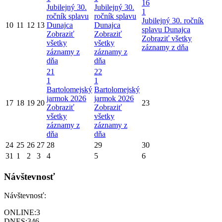
16
Jubilejný 30.
Jubilejný 30.
1
ročník splavu
ročník splavu
Jubilejný 30. ročník
10
11
12
13
Dunajca
Dunajca
splavu Dunajca
Zobraziť
Zobraziť
Zobraziť všetky
všetky
všetky
záznamy z dňa
záznamy z
záznamy z
dňa
dňa
21
22
1
1
Bartolomejský
Bartolomejský
jarmok 2026
jarmok 2026
17
18
19
20
23
Zobraziť
Zobraziť
všetky
všetky
záznamy z
záznamy z
dňa
dňa
24
25
26
27
28
29
30
31
1
2
3
4
5
6
Návštevnosť
Návštevnosť:
ONLINE:
3
DNES:
346