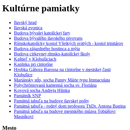
Kultúrne pamiatky
Ilavský hrad
Ilavská zvonica
Budova bývalej katolíckej fary
Budova bývalého ilavského pivovaru
Rímskokatolícky kostol Všetkých svätých - kostol trinitárov
Budova zájazdného hostinca a mýta
Budova cirkevnej rímsko-katolíckej školy
Kaštieľ v Klobušiciach
Kaplnka pri cintoríne
Hrobka Gábora Barossa na cintoríne v mestskej časti
Klobušice
Mariánsky stĺp, socha Panny Márie typu Immaculata
Polychrómovaná kamenná socha sv. Floriána
Kovová socha Andreja Hlinku
Pamätník SNP
Pamätná tabuľa na budove ilavskej pošty
Pamätná tabuľa - rodný dom profesora ThDr. Antona Bagina
Pamätná tabuľa na budove mestského múzea Tobiášovi
Masníkovi
Mesto