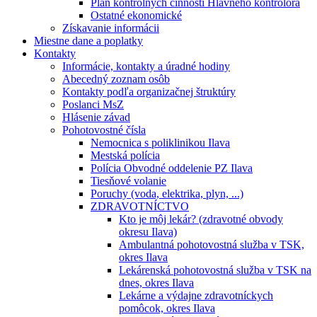
Plán kontrolných činností Hlavného kontrolóra
Ostatné ekonomické
Získavanie informácii
Miestne dane a poplatky
Kontakty
Informácie, kontakty a úradné hodiny
Abecedný zoznam osôb
Kontakty podľa organizačnej štruktúry
Poslanci MsZ
Hlásenie závad
Pohotovostné čísla
Nemocnica s poliklinikou Ilava
Mestská polícia
Polícia Obvodné oddelenie PZ Ilava
Tiesňové volanie
Poruchy (voda, elektrika, plyn, ...)
ZDRAVOTNÍCTVO
Kto je môj lekár? (zdravotné obvody
okresu Ilava)
Ambulantná pohotovostná služba v TSK,
okres Ilava
Lekárenská pohotovostná služba v TSK na
dnes, okres Ilava
Lekárne a výdajne zdravotníckych
pomôcok, okres Ilava