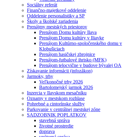
Sociálny referát
Finančno-majetkové oddelenie
Oddelenie personalistiky a SP
Školy a školské zariadenia
Prenájmy mestských priestorov
Prenájom Domu kultúry Ilava
Prenájom Domu kultúry v Iliavke
Prenájom Kultúrno-spoločenského domu v
Klobušiciach
Prenájom hasičskej zbrojnice
Prenájom-futbalové ihrisko (MFK)
Prenájom telocvične v budove bývalej OA
Získavanie informácii (infozákon)
Jarmoky, trhy
Veľkonočné trhy 2026
Bartolomejský jarmok 2026
Inzercia v Ilavskom mesačníku
Oznamy v mestskom rozhlase
Pohrebné a cintorínske služby
Parkovanie v centrálnej mestskej zóne
SADZOBNIK POPLATKOV
stavebná správa
životné prostredie
doprava
vnútorná správa