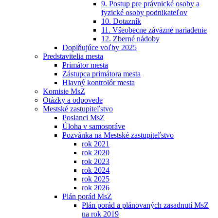
9. Postup pre právnické osoby a
fyzické osoby podnikateľov
10. Dotazník
11. Všeobecne záväzné nariadenie
12. Zberné nádoby
Doplňujúce voľby 2025
Predstavitelia mesta
Primátor mesta
Zástupca primátora mesta
Hlavný kontrolór mesta
Komisie MsZ
Otázky a odpovede
Mestské zastupiteľstvo
Poslanci MsZ
Úloha v samospráve
Pozvánka na Mestské zastupiteľstvo
rok 2021
rok 2020
rok 2023
rok 2024
rok 2025
rok 2026
Plán porád MsZ
Plán porád a plánovaných zasadnutí MsZ
na rok 2019