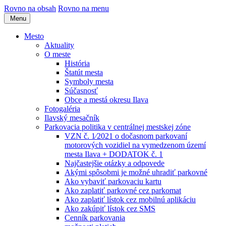
Rovno na obsah
Rovno na menu
Menu
Mesto
Aktuality
O meste
História
Štatút mesta
Symboly mesta
Súčasnosť
Obce a mestá okresu Ilava
Fotogaléria
Ilavský mesačník
Parkovacia politika v centrálnej mestskej zóne
VZN č. 1⁄2021 o dočasnom parkovaní
motorových vozidiel na vymedzenom území
mesta Ilava + DODATOK č. 1
Najčastejšie otázky a odpovede
Akými spôsobmi je možné uhradiť parkovné
Ako vybaviť parkovaciu kartu
Ako zaplatiť parkovné cez parkomat
Ako zaplatiť lístok cez mobilnú aplikáciu
Ako zakúpiť lístok cez SMS
Cenník parkovania