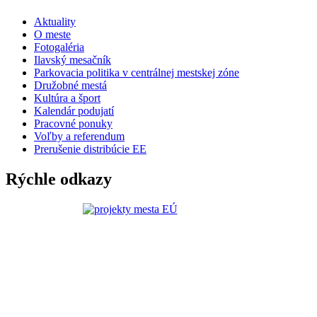
Aktuality
O meste
Fotogaléria
Ilavský mesačník
Parkovacia politika v centrálnej mestskej zóne
Družobné mestá
Kultúra a šport
Kalendár podujatí
Pracovné ponuky
Voľby a referendum
Prerušenie distribúcie EE
Rýchle odkazy