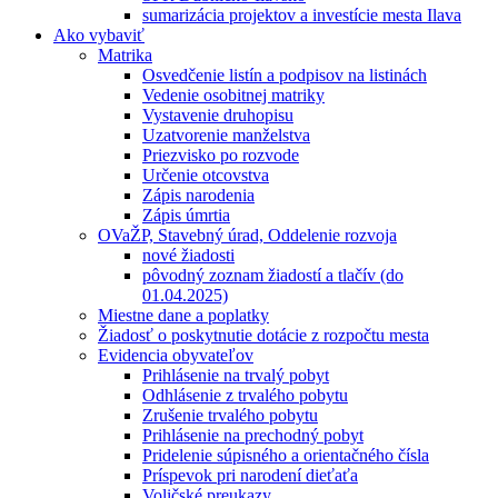
sumarizácia projektov a investície mesta Ilava
Ako vybaviť
Matrika
Osvedčenie listín a podpisov na listinách
Vedenie osobitnej matriky
Vystavenie druhopisu
Uzatvorenie manželstva
Priezvisko po rozvode
Určenie otcovstva
Zápis narodenia
Zápis úmrtia
OVaŽP, Stavebný úrad, Oddelenie rozvoja
nové žiadosti
pôvodný zoznam žiadostí a tlačív (do
01.04.2025)
Miestne dane a poplatky
Žiadosť o poskytnutie dotácie z rozpočtu mesta
Evidencia obyvateľov
Prihlásenie na trvalý pobyt
Odhlásenie z trvalého pobytu
Zrušenie trvalého pobytu
Prihlásenie na prechodný pobyt
Pridelenie súpisného a orientačného čísla
Príspevok pri narodení dieťaťa
Voličské preukazy