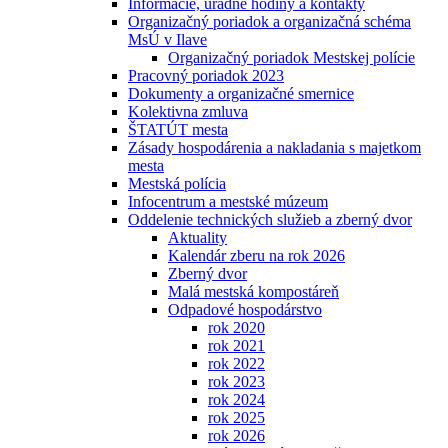
Informácie, úradné hodiny a kontakty
Organizačný poriadok a organizačná schéma
MsÚ v Ilave
Organizačný poriadok Mestskej polície
Pracovný poriadok 2023
Dokumenty a organizačné smernice
Kolektivna zmluva
ŠTATÚT mesta
Zásady hospodárenia a nakladania s majetkom
mesta
Mestská polícia
Infocentrum a mestské múzeum
Oddelenie technických služieb a zberný dvor
Aktuality
Kalendár zberu na rok 2026
Zberný dvor
Malá mestská kompostáreň
Odpadové hospodárstvo
rok 2020
rok 2021
rok 2022
rok 2023
rok 2024
rok 2025
rok 2026