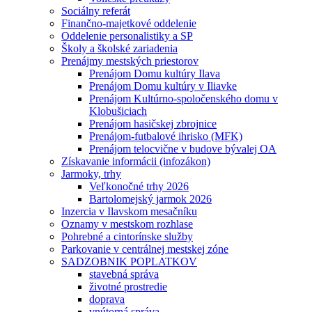
Sociálny referát
Finančno-majetkové oddelenie
Oddelenie personalistiky a SP
Školy a školské zariadenia
Prenájmy mestských priestorov
Prenájom Domu kultúry Ilava
Prenájom Domu kultúry v Iliavke
Prenájom Kultúrno-spoločenského domu v
Klobušiciach
Prenájom hasičskej zbrojnice
Prenájom-futbalové ihrisko (MFK)
Prenájom telocvične v budove bývalej OA
Získavanie informácii (infozákon)
Jarmoky, trhy
Veľkonočné trhy 2026
Bartolomejský jarmok 2026
Inzercia v Ilavskom mesačníku
Oznamy v mestskom rozhlase
Pohrebné a cintorínske služby
Parkovanie v centrálnej mestskej zóne
SADZOBNIK POPLATKOV
stavebná správa
životné prostredie
doprava
vnútorná správa