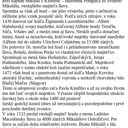
jeho kapitán Mikuláš z Klobušíc – služobník Pongráca zo Svätého
Mikuláša, vtedajšieho majiteľa Ilavy.
Spomína sa však už hrad – nie jeho výstavba, preto s určitosťou
môžeme jeho vznik posunúť skôr. Podľa iných zdrojov, v roku
1439 daroval zať kráľa Žigmunda Luxemburského –Albert
Habsburský svojej manželke, kráľovnej Alžbete hrady Trenčín,
Súča, Vršatec atď. a medzi nimi aj Ilavu. Neskôr podľa donačnej
listiny, ktorá sa nezachovala, kráľovské majetky darované manželke
Alžbete dal do zálohy Ulrichovi Celjskému za 15 000 zlatých.
Do polovice 16. storočia bol hrad i s príslušenstvom- mestečkami
Ilava, Beluša, dedinou Prejta vo vlastníctve rôznych majiteľov.
Spomínajú sa mená Jána Huňadyho, Zápoľských, Juraja
Hatňanského, Jána Kostku, bratia Podmanickí atď. Majetkové
záležitosti v tomto období boli značne neprehľadné, v roku
1472 však hrad aj s panstvom dostal od kráľa Mateja Korvína
uhorský šľachtic, sedmohradský vojvoda a neskorší chorvátsky bán
Blažej Maďar. (Magyar)
Tento si adoptoval svojho zaťa Pavla Kinižiho a už za svojho života
mu dal časť svojich majetkov. Výrazne zlepšil hospodársku situáciu
ilavskej fary a okolo roku 1480 dal postaviť
farský gotický kostol (dnes už neexistujúci) a pravdepodobne i prvé
poschodie dnešnej zvonice.
V roku 1533 predal vtedajší majiteľ hradu a mesta Ladislav
Macedónsky Ilavu za 4000 zlatých Mikulášovi Ostrožičovi. Pre
Ilavu sa začala doba relatívneho rozkvetu. Bratia Mikuláš a Ján