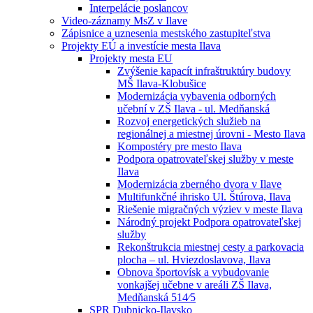
Interpelácie poslancov
Video-záznamy MsZ v Ilave
Zápisnice a uznesenia mestského zastupiteľstva
Projekty EÚ a investície mesta Ilava
Projekty mesta EU
Zvýšenie kapacít infraštruktúry budovy
MŠ Ilava-Klobušice
Modernizácia vybavenia odborných
učební v ZŠ Ilava - ul. Medňanská
Rozvoj energetických služieb na
regionálnej a miestnej úrovni - Mesto Ilava
Kompostéry pre mesto Ilava
Podpora opatrovateľskej služby v meste
Ilava
Modernizácia zberného dvora v Ilave
Multifunkčné ihrisko Ul. Štúrova, Ilava
Riešenie migračných výziev v meste Ilava
Národný projekt Podpora opatrovateľskej
služby
Rekonštrukcia miestnej cesty a parkovacia
plocha – ul. Hviezdoslavova, Ilava
Obnova športovísk a vybudovanie
vonkajšej učebne v areáli ZŠ Ilava,
Medňanská 514⁄5
SPR Dubnicko-Ilavsko