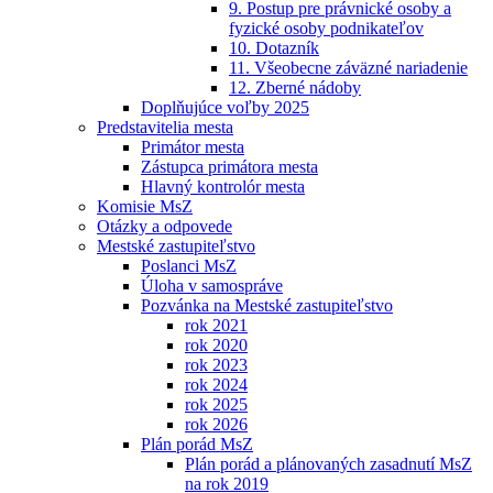
9. Postup pre právnické osoby a
fyzické osoby podnikateľov
10. Dotazník
11. Všeobecne záväzné nariadenie
12. Zberné nádoby
Doplňujúce voľby 2025
Predstavitelia mesta
Primátor mesta
Zástupca primátora mesta
Hlavný kontrolór mesta
Komisie MsZ
Otázky a odpovede
Mestské zastupiteľstvo
Poslanci MsZ
Úloha v samospráve
Pozvánka na Mestské zastupiteľstvo
rok 2021
rok 2020
rok 2023
rok 2024
rok 2025
rok 2026
Plán porád MsZ
Plán porád a plánovaných zasadnutí MsZ
na rok 2019