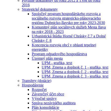
Povinné dokumenty do roku 2012 a TSM do roku
2016
Strategické dokumenty
Spoločný program hospodárskeho rozvoja a
sociálneho rozvoja strategicko-plánovacieho
regiónu Dubnicko-Ilavsko pre roky 2023-2030
Komunitný plán sociálnych služieb Mesta Ilava
na roky 2018 - 2023
Urbanistická štúdia Horné Chrásky č.7 a Dolné
Chrásky č. 8
Koncepcia rozvoja obcí v oblasti tepelnej
energetiky
Program odpadového hospodárstva
Územný plán mesta
UPM - grafika, text
UPM, Zmena a doplnok č. 1 - grafika, text
UPM, Zmena a doplnok č. 2 - grafika, text
UPM, Zmena a doplnok č. 3 - grafika, text
Transfery (dotácie)
Hospodárenie
Rozpočet
Záverečný účet obce
Výročné správy
Správa nezávislého auditora
Plán konsolidácie