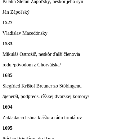
Palatín Štefan Zápoľský, neskôr jeho syn
Ján Zápoľský
1527
Vladislav Macedónsky
1533
Mikuláš Ostrožič, neskôr ďalší členovia
rodu /pôvodom z Chorvátska/
1685
Siegfried Krištof Breuner zo Stϋbingenu
/generál, podpreds. ríšskej dvorskej komory/
1694
Zakladacia listina kláštora rádu trinitárov
1695
Príchod trinitárov do Ilavy