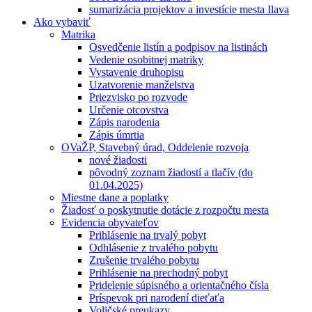
sumarizácia projektov a investície mesta Ilava
Ako vybaviť
Matrika
Osvedčenie listín a podpisov na listinách
Vedenie osobitnej matriky
Vystavenie druhopisu
Uzatvorenie manželstva
Priezvisko po rozvode
Určenie otcovstva
Zápis narodenia
Zápis úmrtia
OVaŽP, Stavebný úrad, Oddelenie rozvoja
nové žiadosti
pôvodný zoznam žiadostí a tlačív (do
01.04.2025)
Miestne dane a poplatky
Žiadosť o poskytnutie dotácie z rozpočtu mesta
Evidencia obyvateľov
Prihlásenie na trvalý pobyt
Odhlásenie z trvalého pobytu
Zrušenie trvalého pobytu
Prihlásenie na prechodný pobyt
Pridelenie súpisného a orientačného čísla
Príspevok pri narodení dieťaťa
Voličské preukazy