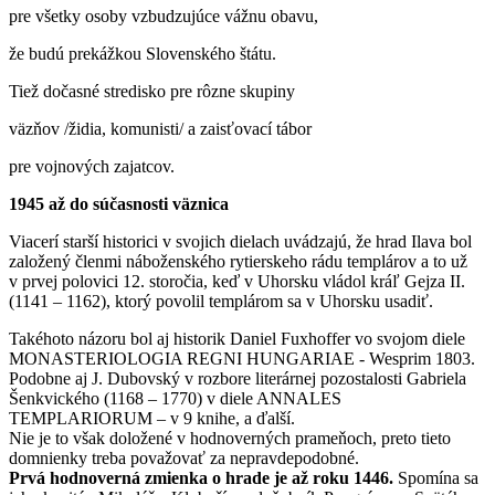
pre všetky osoby vzbudzujúce vážnu obavu,
že budú prekážkou Slovenského štátu.
Tiež dočasné stredisko pre rôzne skupiny
väzňov /židia, komunisti/ a zaisťovací tábor
pre vojnových zajatcov.
1945 až do súčasnosti väznica
Viacerí starší historici v svojich dielach uvádzajú, že hrad Ilava bol
založený členmi náboženského rytierskeho rádu templárov a to už
v prvej polovici 12. storočia, keď v Uhorsku vládol kráľ Gejza II.
(1141 – 1162), ktorý povolil templárom sa v Uhorsku usadiť.
Takéhoto názoru bol aj historik Daniel Fuxhoffer vo svojom diele
MONASTERIOLOGIA REGNI HUNGARIAE - Wesprim 1803.
Podobne aj J. Dubovský v rozbore literárnej pozostalosti Gabriela
Šenkvického (1168 – 1770) v diele ANNALES
TEMPLARIORUM – v 9 knihe, a ďalší.
Nie je to však doložené v hodnoverných prameňoch, preto tieto
domnienky treba považovať za nepravdepodobné.
Prvá hodnoverná zmienka o hrade je až roku 1446.
Spomína sa