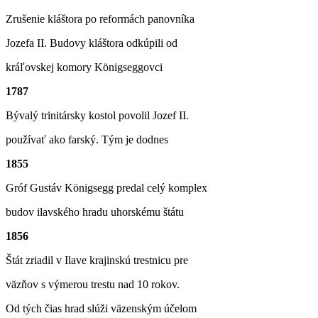
Zrušenie kláštora po reformách panovníka
Jozefa II. Budovy kláštora odkúpili od
kráľovskej komory Kӧnigseggovci
1787
Bývalý trinitársky kostol povolil Jozef II.
používať ako farský. Tým je dodnes
1855
Gróf Gustáv Kӧnigsegg predal celý komplex
budov ilavského hradu uhorskému štátu
1856
Štát zriadil v Ilave krajinskú trestnicu pre
väzňov s výmerou trestu nad 10 rokov.
Od tých čias hrad slúži väzenským účelom