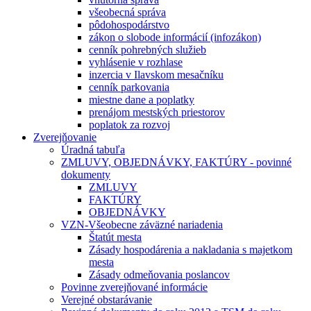
všeobecná správa
pôdohospodárstvo
zákon o slobode informácií (infozákon)
cenník pohrebných služieb
vyhlásenie v rozhlase
inzercia v Ilavskom mesačníku
cenník parkovania
miestne dane a poplatky
prenájom mestských priestorov
poplatok za rozvoj
Zverejňovanie
Úradná tabuľa
ZMLUVY, OBJEDNÁVKY, FAKTÚRY - povinné
dokumenty
ZMLUVY
FAKTÚRY
OBJEDNÁVKY
VZN-Všeobecne záväzné nariadenia
Štatút mesta
Zásady hospodárenia a nakladania s majetkom
mesta
Zásady odmeňovania poslancov
Povinne zverejňované informácie
Verejné obstarávanie