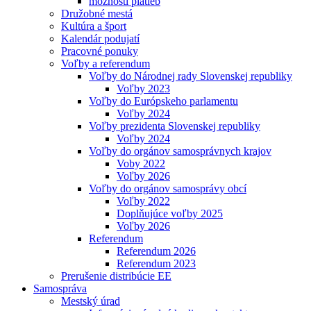
možnosti platieb
Družobné mestá
Kultúra a šport
Kalendár podujatí
Pracovné ponuky
Voľby a referendum
Voľby do Národnej rady Slovenskej republiky
Voľby 2023
Voľby do Európskeho parlamentu
Voľby 2024
Voľby prezidenta Slovenskej republiky
Voľby 2024
Voľby do orgánov samosprávnych krajov
Voby 2022
Voľby 2026
Voľby do orgánov samosprávy obcí
Voľby 2022
Doplňujúce voľby 2025
Voľby 2026
Referendum
Referendum 2026
Referendum 2023
Prerušenie distribúcie EE
Samospráva
Mestský úrad