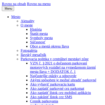
Rovno na obsah
Rovno na menu
Menu
Mesto
Aktuality
O meste
História
Štatút mesta
Symboly mesta
Súčasnosť
Obce a mestá okresu Ilava
Fotogaléria
Ilavský mesačník
Parkovacia politika v centrálnej mestskej zóne
VZN č. 1⁄2021 o dočasnom parkovaní
motorových vozidiel na vymedzenom území
mesta Ilava + DODATOK č. 1
Najčastejšie otázky a odpovede
Akými spôsobmi je možné uhradiť parkovné
Ako vybaviť parkovaciu kartu
Ako zaplatiť parkovné cez parkomat
Ako zaplatiť lístok cez mobilnú aplikáciu
Ako zakúpiť lístok cez SMS
Cenník parkovania