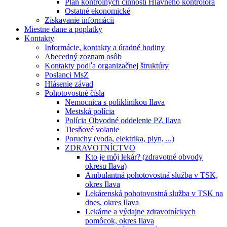
Plán kontrolných činností Hlavného kontrolóra
Ostatné ekonomické
Získavanie informácii
Miestne dane a poplatky
Kontakty
Informácie, kontakty a úradné hodiny
Abecedný zoznam osôb
Kontakty podľa organizačnej štruktúry
Poslanci MsZ
Hlásenie závad
Pohotovostné čísla
Nemocnica s poliklinikou Ilava
Mestská polícia
Polícia Obvodné oddelenie PZ Ilava
Tiesňové volanie
Poruchy (voda, elektrika, plyn, ...)
ZDRAVOTNÍCTVO
Kto je môj lekár? (zdravotné obvody
okresu Ilava)
Ambulantná pohotovostná služba v TSK,
okres Ilava
Lekárenská pohotovostná služba v TSK na
dnes, okres Ilava
Lekárne a výdajne zdravotníckych
pomôcok, okres Ilava