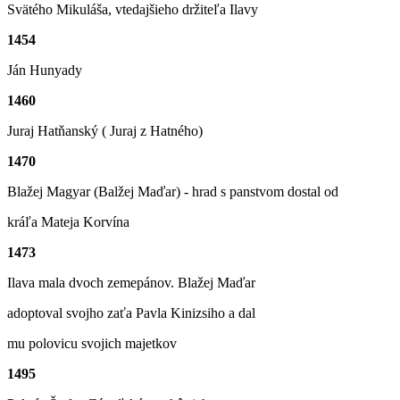
Svätého Mikuláša, vtedajšieho držiteľa Ilavy
1454
Ján Hunyady
1460
Juraj Hatňanský ( Juraj z Hatného)
1470
Blažej Magyar (Balžej Maďar) - hrad s panstvom dostal od
kráľa Mateja Korvína
1473
Ilava mala dvoch zemepánov. Blažej Maďar
adoptoval svojho zaťa Pavla Kinizsiho a dal
mu polovicu svojich majetkov
1495