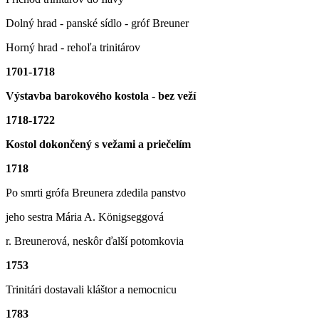
Dolný hrad - panské sídlo - gróf Breuner
Horný hrad - rehoľa trinitárov
1701-1718
Výstavba barokového kostola - bez veží
1718-1722
Kostol dokončený s vežami a priečelím
1718
Po smrti grófa Breunera zdedila panstvo
jeho sestra Mária A. Kӧnigseggová
r. Breunerová, neskôr ďalší potomkovia
1753
Trinitári dostavali kláštor a nemocnicu
1783