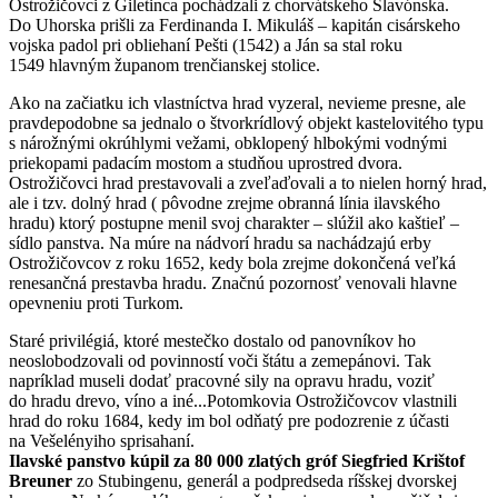
Ostrožičovci z Giletinca pochádzali z chorvátskeho Slavónska.
Do Uhorska prišli za Ferdinanda I. Mikuláš – kapitán cisárskeho
vojska padol pri obliehaní Pešti (1542) a Ján sa stal roku
1549 hlavným županom trenčianskej stolice.
Ako na začiatku ich vlastníctva hrad vyzeral, nevieme presne, ale
pravdepodobne sa jednalo o štvorkrídlový objekt kastelovitého typu
s nárožnými okrúhlymi vežami, obklopený hlbokými vodnými
priekopami padacím mostom a studňou uprostred dvora.
Ostrožičovci hrad prestavovali a zveľaďovali a to nielen horný hrad,
ale i tzv. dolný hrad ( pôvodne zrejme obranná línia ilavského
hradu) ktorý postupne menil svoj charakter – slúžil ako kaštieľ –
sídlo panstva. Na múre na nádvorí hradu sa nachádzajú erby
Ostrožičovcov z roku 1652, kedy bola zrejme dokončená veľká
renesančná prestavba hradu. Značnú pozornosť venovali hlavne
opevneniu proti Turkom.
Staré privilégiá, ktoré mestečko dostalo od panovníkov ho
neoslobodzovali od povinností voči štátu a zemepánovi. Tak
napríklad museli dodať pracovné sily na opravu hradu, voziť
do hradu drevo, víno a iné...Potomkovia Ostrožičovcov vlastnili
hrad do roku 1684, kedy im bol odňatý pre podozrenie z účasti
na Vešelényiho sprisahaní.
Ilavské panstvo kúpil za 80 000 zlatých gróf Siegfried Krištof
Breuner
zo Stubingenu, generál a podpredseda ríšskej dvorskej