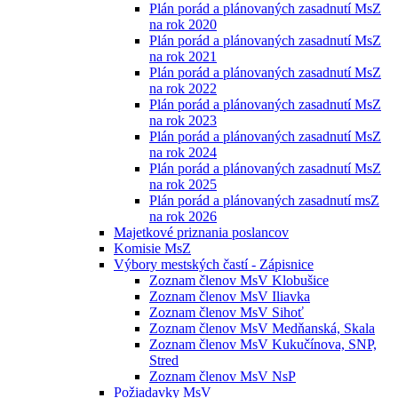
Plán porád a plánovaných zasadnutí MsZ
na rok 2020
Plán porád a plánovaných zasadnutí MsZ
na rok 2021
Plán porád a plánovaných zasadnutí MsZ
na rok 2022
Plán porád a plánovaných zasadnutí MsZ
na rok 2023
Plán porád a plánovaných zasadnutí MsZ
na rok 2024
Plán porád a plánovaných zasadnutí MsZ
na rok 2025
Plán porád a plánovaných zasadnutí msZ
na rok 2026
Majetkové priznania poslancov
Komisie MsZ
Výbory mestských častí - Zápisnice
Zoznam členov MsV Klobušice
Zoznam členov MsV Iliavka
Zoznam členov MsV Sihoť
Zoznam členov MsV Medňanská, Skala
Zoznam členov MsV Kukučínova, SNP,
Stred
Zoznam členov MsV NsP
Požiadavky MsV