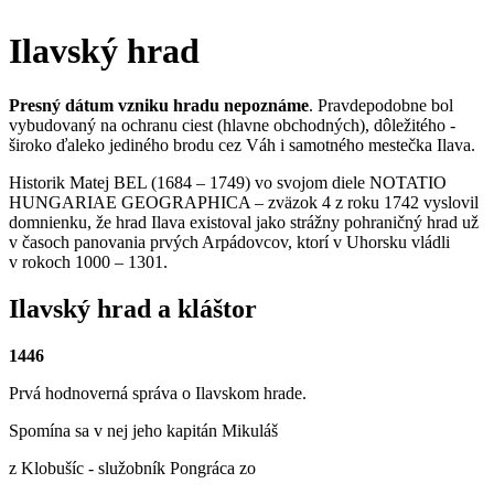
Ilavský hrad
Presný dátum vzniku hradu nepoznáme
. Pravdepodobne bol
vybudovaný na ochranu ciest (hlavne obchodných), dôležitého -
široko ďaleko jediného brodu cez Váh i samotného mestečka Ilava.
Historik Matej BEL (1684 – 1749) vo svojom diele NOTATIO
HUNGARIAE GEOGRAPHICA – zväzok 4 z roku 1742 vyslovil
domnienku, že hrad Ilava existoval jako strážny pohraničný hrad už
v časoch panovania prvých Arpádovcov, ktorí v Uhorsku vládli
v rokoch 1000 – 1301.
Ilavský hrad a kláštor
1446
Prvá hodnoverná správa o Ilavskom hrade.
Spomína sa v nej jeho kapitán Mikuláš
z Klobušíc - služobník Pongráca zo