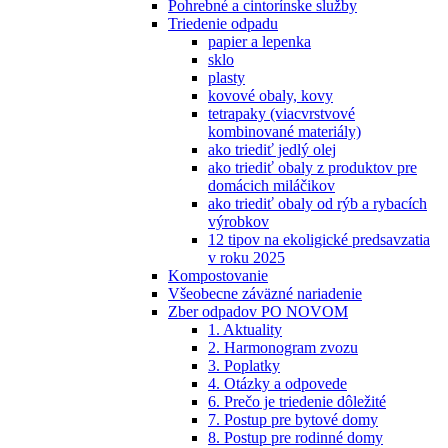
Pohrebné a cintorínske služby
Triedenie odpadu
papier a lepenka
sklo
plasty
kovové obaly, kovy
tetrapaky (viacvrstvové
kombinované materiály)
ako triediť jedlý olej
ako triediť obaly z produktov pre
domácich miláčikov
ako triediť obaly od rýb a rybacích
výrobkov
12 tipov na ekoligické predsavzatia
v roku 2025
Kompostovanie
Všeobecne záväzné nariadenie
Zber odpadov PO NOVOM
1. Aktuality
2. Harmonogram zvozu
3. Poplatky
4. Otázky a odpovede
6. Prečo je triedenie dôležité
7. Postup pre bytové domy
8. Postup pre rodinné domy