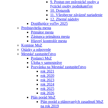
9. Postup pre právnické osoby a
fyzické osoby podnikateľov
10. Dotazník
11. Všeobecne záväzné nariadenie
12. Zberné nádoby
Doplňujúce voľby 2025
Predstavitelia mesta
Primátor mesta
Zástupca primátora mesta
Hlavný kontrolór mesta
Komisie MsZ
Otázky a odpovede
Mestské zastupiteľstvo
Poslanci MsZ
Úloha v samospráve
Pozvánka na Mestské zastupiteľstvo
rok 2021
rok 2020
rok 2023
rok 2024
rok 2025
rok 2026
Plán porád MsZ
Plán porád a plánovaných zasadnutí MsZ
na rok 2019