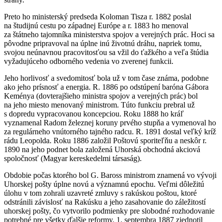
Preto ho ministerský predseda Koloman Tisza r. 1882 poslal
na študijnú cestu po západnej Európe a r. 1883 ho menoval
za štátneho tajomníka ministerstva spojov a verejných prác. Hoci sa
pôvodne pripravoval na úplne inú životnú dráhu, napriek tomu,
svojou neúnavnou pracovitosťou sa vžil do ťažkého a veľa štúdia
vyžadujúceho odborného vedenia vo zverenej funkcii.
Jeho horlivosť a svedomitosť bola už v tom čase známa, podobne
ako jeho prísnosť a energia. R. 1886 po odstúpení baróna Gábora
Keménya (dovterajšieho ministra spojov a verejných prác) bol
na jeho miesto menovaný ministrom. Túto funkciu prebral už
s dopredu vypracovanou koncepciou. Roku 1888 ho kráľ
vyznamenal Radom železnej koruny prvého stupňa a vymenoval ho
za regulárneho vnútorného tajného radcu. R. 1891 dostal veľký kríž
rádu Leopolda. Roku 1886 založil Poštovú sporiteľňu a neskôr r.
1890 na jeho podnet bola založená Uhorská obchodná akciová
spoločnosť (Magyar kereskedelmi társaság).
Obdobie počas ktorého bol G. Baross ministrom znamená vo vývoji
Uhorskej pošty úplne novú a významnú epochu. Veľmi dôležitú
úlohu v tom zohrali uzavreté zmluvy s rakúskou poštou, ktoré
odstránili závislosť na Rakúsku a jeho zasahovanie do záležitostí
uhorskej pošty, čo vytvorilo podmienky pre slobodné rozhodovanie
potrebné pre všetky ďalšie reformy. 1. septembra 1887 zjednotil