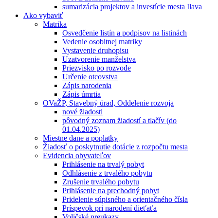
sumarizácia projektov a investície mesta Ilava
Ako vybaviť
Matrika
Osvedčenie listín a podpisov na listinách
Vedenie osobitnej matriky
Vystavenie druhopisu
Uzatvorenie manželstva
Priezvisko po rozvode
Určenie otcovstva
Zápis narodenia
Zápis úmrtia
OVaŽP, Stavebný úrad, Oddelenie rozvoja
nové žiadosti
pôvodný zoznam žiadostí a tlačív (do
01.04.2025)
Miestne dane a poplatky
Žiadosť o poskytnutie dotácie z rozpočtu mesta
Evidencia obyvateľov
Prihlásenie na trvalý pobyt
Odhlásenie z trvalého pobytu
Zrušenie trvalého pobytu
Prihlásenie na prechodný pobyt
Pridelenie súpisného a orientačného čísla
Príspevok pri narodení dieťaťa
Voličské preukazy