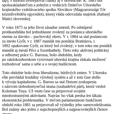
lap), v ktorom uverejňoval články aj v slovenčine. R. 1885 bol
spoluzakladateľom a jedným z vedúcich činiteľov Uhorského
krajinského vzdelávacieho spolku Slovákov (Magyarországi Tót
közművelödési egyesület), ktorej vláda odovzdala majetok zhabaný
Matici slovenskej.
V roku 1875 sa jeho život zásadne zmenil. Po odstúpení
protikandidáta bol jednohlasne zvolený za poslanca uhorského
snemu za ilavsko – puchovský okres. V r. 1884 sa stal poslancom
za mesto Győr, v r. 1887 mandát mu ponúkla Bratislava, r.
1892 opakovane Győr, za ktorý bol zvolený, v tom roku mu ponúkli
mandát aj mestá Pécs a Szombathely. Tieto roky aktívnej politickej
a odbornej práce G. Barossa, bolo obdobím, kedy
po rakúskouhorskom vyrovnaní uhorská krajina získala možnosť
rozhodovať sama o sebe a o svojej budúcnosti.
Toto obdobie bolo érou liberalizmu, búrlivých zmien. V Uhorsku
ešte prevládal feudálny výrobný systém a až v tom čase došlo
k vývoju kapitalizmu. G. Baross sa stal členom zoskupenia
s názvom slobodomyseľná strana (szabadelvü párt), ktorú viedol
Koloman Tisza. Už vtom čase sa prejavoval svojimi
mnohostrannými aktivitami. Najviac ho však predsa len lákala
ekonomická problematika. V treťom parlamentnom funkčnom
období roku 1881 sa prejavovali už výsledky jeho samovzdelávania.
Bol známy ako jeden z najschopnejších a najpracovitejších členov
strany.