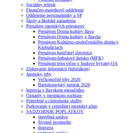
Sociálny referát
Finančno-majetkové oddelenie
Oddelenie personalistiky a SP
Školy a školské zariadenia
Prenájmy mestských priestorov
Prenájom Domu kultúry Ilava
Prenájom Domu kultúry v Iliavke
Prenájom Kultúrno-spoločenského domu v
Klobušiciach
Prenájom hasičskej zbrojnice
Prenájom-futbalové ihrisko (MFK)
Prenájom telocvične v budove bývalej OA
Získavanie informácii (infozákon)
Jarmoky, trhy
Veľkonočné trhy 2026
Bartolomejský jarmok 2026
Inzercia v Ilavskom mesačníku
Oznamy v mestskom rozhlase
Pohrebné a cintorínske služby
Parkovanie v centrálnej mestskej zóne
SADZOBNIK POPLATKOV
stavebná správa
životné prostredie
doprava
vnútorná správa