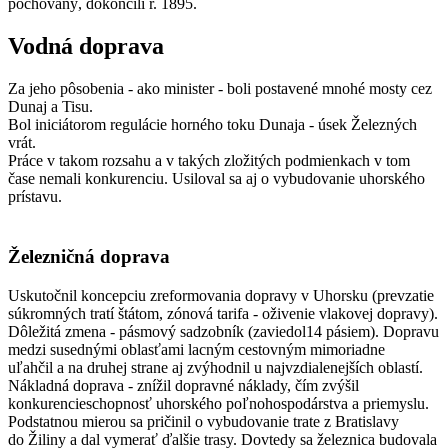
pochovaný, dokončili r. 1895.
Vodná doprava
Za jeho pôsobenia - ako minister - boli postavené mnohé mosty cez
Dunaj a Tisu.
Bol iniciátorom regulácie horného toku Dunaja - úsek Železných
vrát.
Práce v takom rozsahu a v takých zložitých podmienkach v tom
čase nemali konkurenciu. Usiloval sa aj o vybudovanie uhorského
prístavu.
Železničná doprava
Uskutočnil koncepciu zreformovania dopravy v Uhorsku (prevzatie
súkromných tratí štátom, zónová tarifa - oživenie vlakovej dopravy).
Dôležitá zmena - pásmový sadzobník (zaviedol14 pásiem). Dopravu
medzi susednými oblasťami lacným cestovným mimoriadne
uľahčil a na druhej strane aj zvýhodnil u najvzdialenejších oblastí.
Nákladná doprava - znížil dopravné náklady, čím zvýšil
konkurencieschopnosť uhorského poľnohospodárstva a priemyslu.
Podstatnou mierou sa pričinil o vybudovanie trate z Bratislavy
do Žiliny a dal vymerať ďalšie trasy. Dovtedy sa železnica budovala