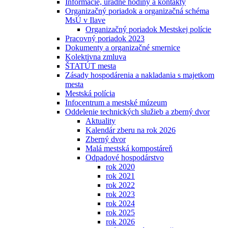
Informácie, úradné hodiny a kontakty
Organizačný poriadok a organizačná schéma
MsÚ v Ilave
Organizačný poriadok Mestskej polície
Pracovný poriadok 2023
Dokumenty a organizačné smernice
Kolektivna zmluva
ŠTATÚT mesta
Zásady hospodárenia a nakladania s majetkom
mesta
Mestská polícia
Infocentrum a mestské múzeum
Oddelenie technických služieb a zberný dvor
Aktuality
Kalendár zberu na rok 2026
Zberný dvor
Malá mestská kompostáreň
Odpadové hospodárstvo
rok 2020
rok 2021
rok 2022
rok 2023
rok 2024
rok 2025
rok 2026