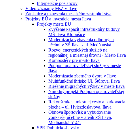
Interpelácie poslancov
Video-záznamy MsZ v Ilave
Zápisnice a uznesenia mestského zastupiteľstva
Projekty EÚ a investície mesta Ilava
Projekty mesta EU
Zvýšenie kapacít infraštruktúry budovy
MŠ Ilava-Klobušice
Modernizácia vybavenia odborných
učební v ZŠ Ilava - ul. Medňanská
Rozvoj energetických služieb na
regionálnej a miestnej úrovni - Mesto Ilava
Kompostéry pre mesto Ilava
Podpora opatrovateľskej služby v meste
Ilava
Modernizácia zberného dvora v Ilave
Multifunkčné ihrisko Ul. Štúrova, Ilava
Riešenie migračných výziev v meste Ilava
Národný projekt Podpora opatrovateľskej
služby
Rekonštrukcia miestnej cesty a parkovacia
plocha – ul. Hviezdoslavova, Ilava
Obnova športovísk a vybudovanie
vonkajšej učebne v areáli ZŠ Ilava,
Medňanská 514⁄5
SPR Dubnicko-Ilavsko