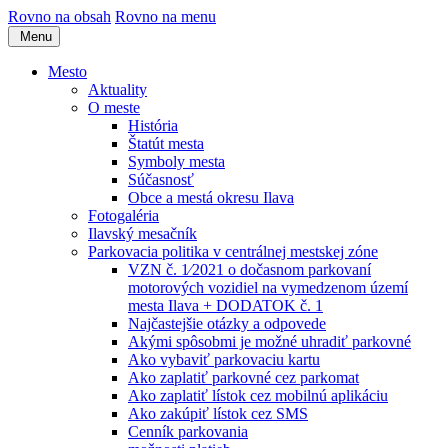
Rovno na obsah
Rovno na menu
Menu
Mesto
Aktuality
O meste
História
Štatút mesta
Symboly mesta
Súčasnosť
Obce a mestá okresu Ilava
Fotogaléria
Ilavský mesačník
Parkovacia politika v centrálnej mestskej zóne
VZN č. 1⁄2021 o dočasnom parkovaní
motorových vozidiel na vymedzenom území
mesta Ilava + DODATOK č. 1
Najčastejšie otázky a odpovede
Akými spôsobmi je možné uhradiť parkovné
Ako vybaviť parkovaciu kartu
Ako zaplatiť parkovné cez parkomat
Ako zaplatiť lístok cez mobilnú aplikáciu
Ako zakúpiť lístok cez SMS
Cenník parkovania