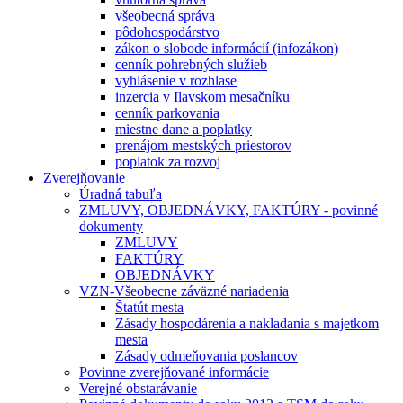
všeobecná správa
pôdohospodárstvo
zákon o slobode informácií (infozákon)
cenník pohrebných služieb
vyhlásenie v rozhlase
inzercia v Ilavskom mesačníku
cenník parkovania
miestne dane a poplatky
prenájom mestských priestorov
poplatok za rozvoj
Zverejňovanie
Úradná tabuľa
ZMLUVY, OBJEDNÁVKY, FAKTÚRY - povinné
dokumenty
ZMLUVY
FAKTÚRY
OBJEDNÁVKY
VZN-Všeobecne záväzné nariadenia
Štatút mesta
Zásady hospodárenia a nakladania s majetkom
mesta
Zásady odmeňovania poslancov
Povinne zverejňované informácie
Verejné obstarávanie