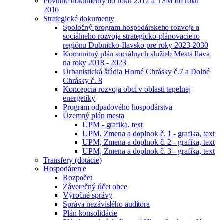
Povinné dokumenty do roku 2012 a TSM do roku
2016
Strategické dokumenty
Spoločný program hospodárskeho rozvoja a
sociálneho rozvoja strategicko-plánovacieho
regiónu Dubnicko-Ilavsko pre roky 2023-2030
Komunitný plán sociálnych služieb Mesta Ilava
na roky 2018 - 2023
Urbanistická štúdia Horné Chrásky č.7 a Dolné
Chrásky č. 8
Koncepcia rozvoja obcí v oblasti tepelnej
energetiky
Program odpadového hospodárstva
Územný plán mesta
UPM - grafika, text
UPM, Zmena a doplnok č. 1 - grafika, text
UPM, Zmena a doplnok č. 2 - grafika, text
UPM, Zmena a doplnok č. 3 - grafika, text
Transfery (dotácie)
Hospodárenie
Rozpočet
Záverečný účet obce
Výročné správy
Správa nezávislého auditora
Plán konsolidácie