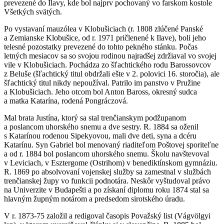
prevezené do Ilavy, kde bol najprv pochovaný vo farskom kostole
Všetkých svätých.
Po vystavaní mauzólea v Klobušiciach (r. 1808 zlúčené Panské
a Zemianske Klobušice, od r. 1971 pričlenené k Ilave), boli jeho
telesné pozostatky prevezené do tohto pekného stánku. Počas
letných mesiacov sa so svojou rodinou najradšej zdržiaval vo svojej
vile v Klobušiciach. Pochádza zo šľachtického rodu Barossovcov
z Beluše (šľachtický titul obdržali ešte v 2. polovici 16. storočia), ale
šľachtický titul nikdy nepoužíval. Patrilo im panstvo v Pružine
a Klobušiciach. Jeho otcom bol Anton Baross, okresný sudca
a matka Katarína, rodená Pongráczová.
Mal brata Justína, ktorý sa stal trenčianskym podžupanom
a poslancom uhorského snemu a dve sestry. R. 1884 sa oženil
s Katarínou rodenou Sipekyovou, mali dve deti, syna a dcéru
Katarínu. Syn Gabriel bol menovaný riaditeľom Poštovej sporiteľne
a od r. 1884 bol poslancom uhorského snemu. Školu navštevoval
v Leviciach, v Esztergome (Ostrihom) v benediktínskom gymnáziu.
R. 1869 po absolvovaní vojenskej služby sa zamestnal v službách
trenčianskej župy vo funkcii podnotára. Neskôr vyštudoval právo
na Univerzite v Budapešti a po získaní diplomu roku 1874 stal sa
hlavným župným notárom a predsedom sirotského úradu.
V r. 1873-75 založil a redigoval časopis Považský list (Vágvölgyi