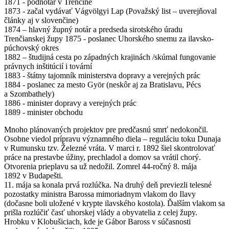
1871 - podnotár v Trenčíne
1873 - začal vydávať Vágvölgyi Lap (Považský list – uverejňoval
články aj v slovenčine)
1874 – hlavný župný notár a predseda sirotského úradu
Trenčianskej župy 1875 - poslanec Uhorského snemu za ilavsko-
púchovský okres
1882 – študijná cesta po západných krajinách /skúmal fungovanie
právnych inštitúcií i tovární
1883 - štátny tajomník ministerstva dopravy a verejných prác
1884 - poslanec za mesto Györ (neskôr aj za Bratislavu, Pécs
a Szombathely)
1886 - minister dopravy a verejných prác
1889 - minister obchodu
Mnoho plánovaných projektov pre predčasnú smrť nedokončil.
Osobne viedol prípravu významného diela – reguláciu toku Dunaja
v Rumunsku tzv. Železné vráta. V marci r. 1892 šiel skontrolovať
práce na prestavbe úžiny, prechladol a domov sa vrátil chorý.
Otvorenia prieplavu sa už nedožil. Zomrel 44-ročný 8. mája
1892 v Budapešti.
11. mája sa konala prvá rozlúčka. Na druhý deň previezli telesné
pozostatky ministra Barossa mimoriadnym vlakom do Ilavy
(dočasne boli uložené v krypte ilavského kostola). Ďalším vlakom sa
prišla rozlúčiť časť uhorskej vlády a obyvatelia z celej župy.
Hrobku v Klobušiciach, kde je Gábor Baross v súčasnosti