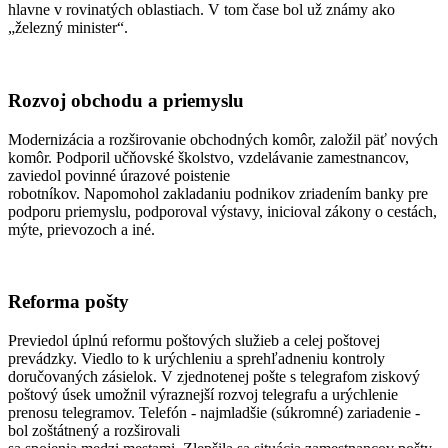
hlavne v rovinatých oblastiach. V tom čase bol už známy ako
„železný minister“.
Rozvoj obchodu a priemyslu
Modernizácia a rozširovanie obchodných komôr, založil päť nových
komôr. Podporil učňovské školstvo, vzdelávanie zamestnancov,
zaviedol povinné úrazové poistenie
robotníkov. Napomohol zakladaniu podnikov zriadením banky pre
podporu priemyslu, podporoval výstavy, inicioval zákony o cestách,
mýte, prievozoch a iné.
Reforma pošty
Previedol úplnú reformu poštových služieb a celej poštovej
prevádzky. Viedlo to k urýchleniu a sprehľadneniu kontroly
doručovaných zásielok. V zjednotenej pošte s telegrafom ziskový
poštový úsek umožnil výraznejší rozvoj telegrafu a urýchlenie
prenosu telegramov. Telefón - najmladšie (súkromné) zariadenie -
bol zoštátnený a rozširovali