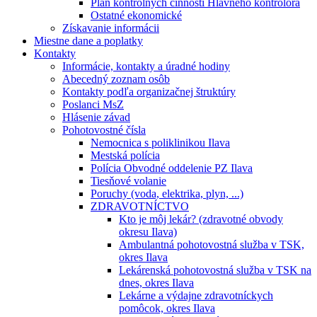
Plán kontrolných činností Hlavného kontrolóra
Ostatné ekonomické
Získavanie informácii
Miestne dane a poplatky
Kontakty
Informácie, kontakty a úradné hodiny
Abecedný zoznam osôb
Kontakty podľa organizačnej štruktúry
Poslanci MsZ
Hlásenie závad
Pohotovostné čísla
Nemocnica s poliklinikou Ilava
Mestská polícia
Polícia Obvodné oddelenie PZ Ilava
Tiesňové volanie
Poruchy (voda, elektrika, plyn, ...)
ZDRAVOTNÍCTVO
Kto je môj lekár? (zdravotné obvody
okresu Ilava)
Ambulantná pohotovostná služba v TSK,
okres Ilava
Lekárenská pohotovostná služba v TSK na
dnes, okres Ilava
Lekárne a výdajne zdravotníckych
pomôcok, okres Ilava