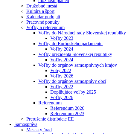
možnosti platieb
Družobné mestá
Kultúra a šport
Kalendár podujatí
Pracovné ponuky
Voľby a referendum
Voľby do Národnej rady Slovenskej republiky
Voľby 2023
Voľby do Európskeho parlamentu
Voľby 2024
Voľby prezidenta Slovenskej republiky
Voľby 2024
Voľby do orgánov samosprávnych krajov
Voby 2022
Voľby 2026
Voľby do orgánov samosprávy obcí
Voľby 2022
Doplňujúce voľby 2025
Voľby 2026
Referendum
Referendum 2026
Referendum 2023
Prerušenie distribúcie EE
Samospráva
Mestský úrad