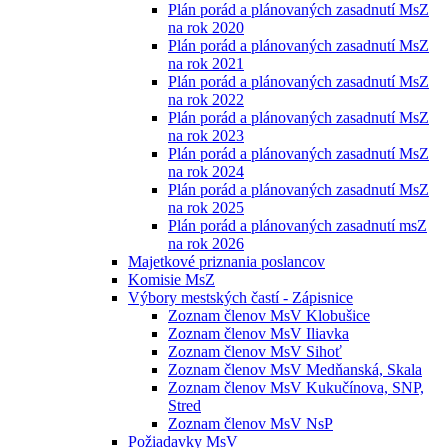
Plán porád a plánovaných zasadnutí MsZ
na rok 2020
Plán porád a plánovaných zasadnutí MsZ
na rok 2021
Plán porád a plánovaných zasadnutí MsZ
na rok 2022
Plán porád a plánovaných zasadnutí MsZ
na rok 2023
Plán porád a plánovaných zasadnutí MsZ
na rok 2024
Plán porád a plánovaných zasadnutí MsZ
na rok 2025
Plán porád a plánovaných zasadnutí msZ
na rok 2026
Majetkové priznania poslancov
Komisie MsZ
Výbory mestských častí - Zápisnice
Zoznam členov MsV Klobušice
Zoznam členov MsV Iliavka
Zoznam členov MsV Sihoť
Zoznam členov MsV Medňanská, Skala
Zoznam členov MsV Kukučínova, SNP,
Stred
Zoznam členov MsV NsP
Požiadavky MsV