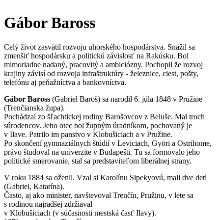
Gábor Baross
Celý život zasvätil rozvoju uhorského hospodárstva. Snažil sa
zmenšiť hospodársku a politickú závislosť na Rakúsku. Bol
mimoriadne nadaný, pracovitý a ambiciózny. Pochopil že rozvoj
krajiny závisí od rozvoja infraštruktúry - železnice, ciest, pošty,
telefónu aj peňažníctva a bankovníctva.
Gábor Baross
(
Gabriel Baroš) sa narodil 6. júla 1848 v Pružine
(Trenčianska župa).
Pochádzal zo šľachtickej rodiny Barošovcov z Beluše. Mal troch
súrodencov. Jeho otec bol župným úradníkom, pochovaný je
v Ilave. Patrilo im panstvo v Klobušiciach a v Pružine.
Po skončení gymnaziálnych štúdií v Leviciach, Györi a Ostrihome,
právo študoval na univerzite v Budapešti. Tu sa formovalo jeho
politické smerovanie, stal sa predstaviteľom liberálnej strany.
V roku 1884 sa oženil. Vzal si Karolínu Sipekyovú, mali dve deti
(Gabriel, Katarína).
Často, aj ako minister, navštevoval Trenčín, Pružinu, v lete sa
s rodinou najradšej zdržiaval
v Klobušiciach (v súčasnosti mestská časť Ilavy).