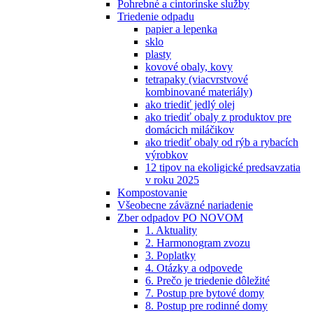
Pohrebné a cintorínske služby
Triedenie odpadu
papier a lepenka
sklo
plasty
kovové obaly, kovy
tetrapaky (viacvrstvové
kombinované materiály)
ako triediť jedlý olej
ako triediť obaly z produktov pre
domácich miláčikov
ako triediť obaly od rýb a rybacích
výrobkov
12 tipov na ekoligické predsavzatia
v roku 2025
Kompostovanie
Všeobecne záväzné nariadenie
Zber odpadov PO NOVOM
1. Aktuality
2. Harmonogram zvozu
3. Poplatky
4. Otázky a odpovede
6. Prečo je triedenie dôležité
7. Postup pre bytové domy
8. Postup pre rodinné domy