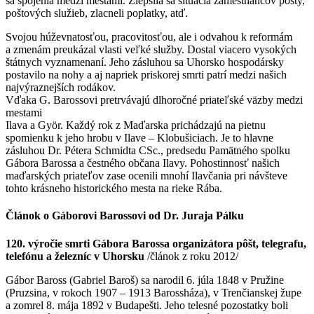
sa spojenia medzi mestami. Zlepšila sa situácia zamestnancov pošty,
poštových služieb, zlacneli poplatky, atď.
Svojou húževnatosťou, pracovitosťou, ale i odvahou k reformám
a zmenám preukázal vlasti veľké služby. Dostal viacero vysokých
štátnych vyznamenaní. Jeho zásluhou sa Uhorsko hospodársky
postavilo na nohy a aj napriek priskorej smrti patrí medzi našich
najvýraznejších rodákov.
Vďaka G. Barossovi pretrvávajú dlhoročné priateľské väzby medzi
mestami
Ilava a Györ. Každý rok z Maďarska prichádzajú na pietnu
spomienku k jeho hrobu v Ilave – Klobušiciach. Je to hlavne
zásluhou Dr. Pétera Schmidta CSc., predsedu Pamätného spolku
Gábora Barossa a čestného občana Ilavy. Pohostinnosť našich
maďarských priateľov zase ocenili mnohí Ilavčania pri návšteve
tohto krásneho historického mesta na rieke Rába.
Článok o Gáborovi Barossovi od Dr. Juraja Pálku
120. výročie smrti Gábora Barossa
organizátora pôšt, telegrafu,
telefónu a železníc v Uhorsku
/článok z roku 2012/
Gábor Baross (Gabriel Baroš) sa narodil 6. júla 1848 v Pružine
(Pruzsina, v rokoch 1907 – 1913 Barossháza), v Trenčianskej župe
a zomrel 8. mája 1892 v Budapešti. Jeho telesné pozostatky boli