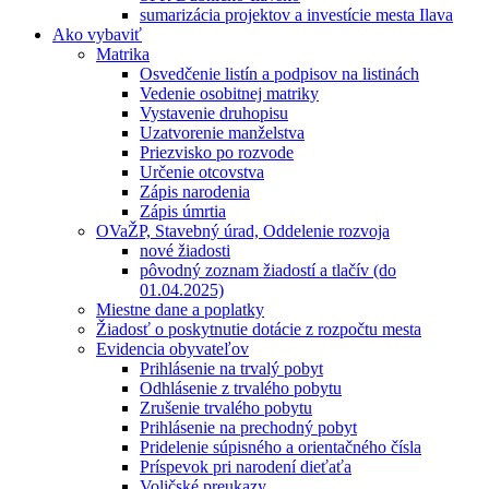
sumarizácia projektov a investície mesta Ilava
Ako vybaviť
Matrika
Osvedčenie listín a podpisov na listinách
Vedenie osobitnej matriky
Vystavenie druhopisu
Uzatvorenie manželstva
Priezvisko po rozvode
Určenie otcovstva
Zápis narodenia
Zápis úmrtia
OVaŽP, Stavebný úrad, Oddelenie rozvoja
nové žiadosti
pôvodný zoznam žiadostí a tlačív (do
01.04.2025)
Miestne dane a poplatky
Žiadosť o poskytnutie dotácie z rozpočtu mesta
Evidencia obyvateľov
Prihlásenie na trvalý pobyt
Odhlásenie z trvalého pobytu
Zrušenie trvalého pobytu
Prihlásenie na prechodný pobyt
Pridelenie súpisného a orientačného čísla
Príspevok pri narodení dieťaťa
Voličské preukazy