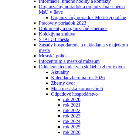
Informácie, úradné hodiny a kontakty
Organizačný poriadok a organizačná schéma
MsÚ v Ilave
Organizačný poriadok Mestskej polície
Pracovný poriadok 2023
Dokumenty a organizačné smernice
Kolektivna zmluva
ŠTATÚT mesta
Zásady hospodárenia a nakladania s majetkom
mesta
Mestská polícia
Infocentrum a mestské múzeum
Oddelenie technických služieb a zberný dvor
Aktuality
Kalendár zberu na rok 2026
Zberný dvor
Malá mestská kompostáreň
Odpadové hospodárstvo
rok 2020
rok 2021
rok 2022
rok 2023
rok 2024
rok 2025
rok 2026