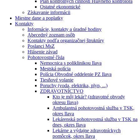
Plán kontrolných činností Hlavného kontrolóra
Ostatné ekonomické
Získavanie informácii
Miestne dane a poplatky
Kontakty
Informácie, kontakty a úradné hodiny
Abecedný zoznam osôb
Kontakty podľa organizačnej štruktúry
Poslanci MsZ
Hlásenie závad
Pohotovostné čísla
Nemocnica s poliklinikou Ilava
Mestská polícia
Polícia Obvodné oddelenie PZ Ilava
Tiesňové volanie
Poruchy (voda, elektrika, plyn, ...)
ZDRAVOTNÍCTVO
Kto je môj lekár? (zdravotné obvody
okresu Ilava)
Ambulantná pohotovostná služba v TSK,
okres Ilava
Lekárenská pohotovostná služba v TSK na
dnes, okres Ilava
Lekárne a výdajne zdravotníckych
pomôcok, okres Ilava