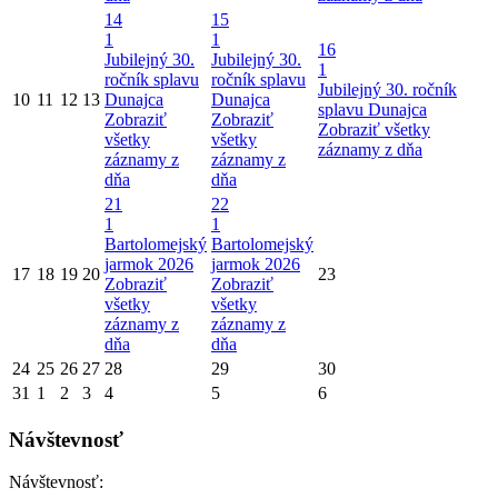
14
15
1
1
16
Jubilejný 30.
Jubilejný 30.
1
ročník splavu
ročník splavu
Jubilejný 30. ročník
10
11
12
13
Dunajca
Dunajca
splavu Dunajca
Zobraziť
Zobraziť
Zobraziť všetky
všetky
všetky
záznamy z dňa
záznamy z
záznamy z
dňa
dňa
21
22
1
1
Bartolomejský
Bartolomejský
jarmok 2026
jarmok 2026
17
18
19
20
23
Zobraziť
Zobraziť
všetky
všetky
záznamy z
záznamy z
dňa
dňa
24
25
26
27
28
29
30
31
1
2
3
4
5
6
Návštevnosť
Návštevnosť: