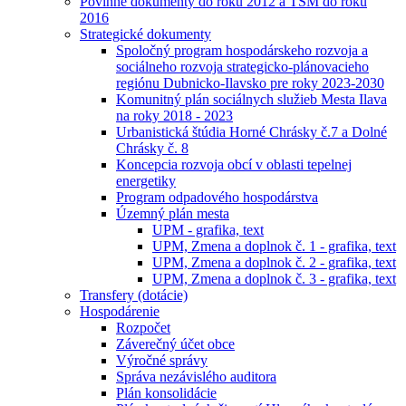
Povinné dokumenty do roku 2012 a TSM do roku
2016
Strategické dokumenty
Spoločný program hospodárskeho rozvoja a
sociálneho rozvoja strategicko-plánovacieho
regiónu Dubnicko-Ilavsko pre roky 2023-2030
Komunitný plán sociálnych služieb Mesta Ilava
na roky 2018 - 2023
Urbanistická štúdia Horné Chrásky č.7 a Dolné
Chrásky č. 8
Koncepcia rozvoja obcí v oblasti tepelnej
energetiky
Program odpadového hospodárstva
Územný plán mesta
UPM - grafika, text
UPM, Zmena a doplnok č. 1 - grafika, text
UPM, Zmena a doplnok č. 2 - grafika, text
UPM, Zmena a doplnok č. 3 - grafika, text
Transfery (dotácie)
Hospodárenie
Rozpočet
Záverečný účet obce
Výročné správy
Správa nezávislého auditora
Plán konsolidácie