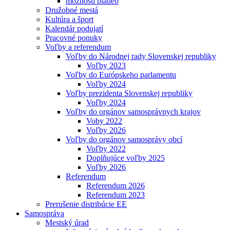
možnosti platieb
Družobné mestá
Kultúra a šport
Kalendár podujatí
Pracovné ponuky
Voľby a referendum
Voľby do Národnej rady Slovenskej republiky
Voľby 2023
Voľby do Európskeho parlamentu
Voľby 2024
Voľby prezidenta Slovenskej republiky
Voľby 2024
Voľby do orgánov samosprávnych krajov
Voby 2022
Voľby 2026
Voľby do orgánov samosprávy obcí
Voľby 2022
Doplňujúce voľby 2025
Voľby 2026
Referendum
Referendum 2026
Referendum 2023
Prerušenie distribúcie EE
Samospráva
Mestský úrad