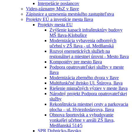
Interpelácie poslancov
Video-záznamy MsZ v Ilave
Zápisnice a uznesenia mestského zastupiteľstva
Projekty EÚ a investície mesta Ilava
Projekty mesta EU
Zvýšenie kapacít infraštruktúry budovy
MŠ Ilava-Klobušice
Modernizácia vybavenia odborných
učební v ZŠ Ilava - ul. Medňanská
Rozvoj energetických služieb na
regionálnej a miestnej úrovni - Mesto Ilava
Kompostéry pre mesto Ilava
Podpora opatrovateľskej služby v meste
Ilava
Modernizácia zberného dvora v Ilave
Multifunkčné ihrisko Ul. Štúrova, Ilava
Riešenie migračných výziev v meste Ilava
Národný projekt Podpora opatrovateľskej
služby
Rekonštrukcia miestnej cesty a parkovacia
plocha – ul. Hviezdoslavova, Ilava
Obnova športovísk a vybudovanie
vonkajšej učebne v areáli ZŠ Ilava,
Medňanská 514⁄5
SPR Dubnicko-Ilavsko