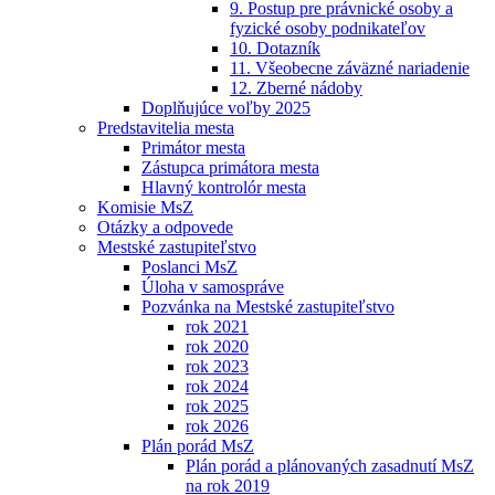
9. Postup pre právnické osoby a
fyzické osoby podnikateľov
10. Dotazník
11. Všeobecne záväzné nariadenie
12. Zberné nádoby
Doplňujúce voľby 2025
Predstavitelia mesta
Primátor mesta
Zástupca primátora mesta
Hlavný kontrolór mesta
Komisie MsZ
Otázky a odpovede
Mestské zastupiteľstvo
Poslanci MsZ
Úloha v samospráve
Pozvánka na Mestské zastupiteľstvo
rok 2021
rok 2020
rok 2023
rok 2024
rok 2025
rok 2026
Plán porád MsZ
Plán porád a plánovaných zasadnutí MsZ
na rok 2019