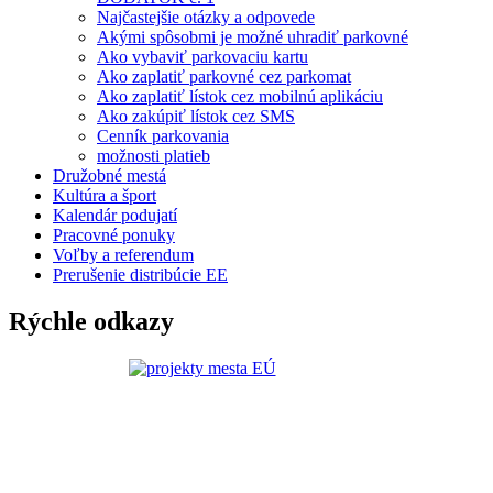
Najčastejšie otázky a odpovede
Akými spôsobmi je možné uhradiť parkovné
Ako vybaviť parkovaciu kartu
Ako zaplatiť parkovné cez parkomat
Ako zaplatiť lístok cez mobilnú aplikáciu
Ako zakúpiť lístok cez SMS
Cenník parkovania
možnosti platieb
Družobné mestá
Kultúra a šport
Kalendár podujatí
Pracovné ponuky
Voľby a referendum
Prerušenie distribúcie EE
Rýchle odkazy