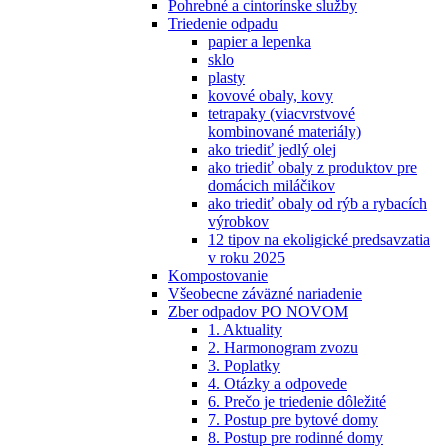
Pohrebné a cintorínske služby
Triedenie odpadu
papier a lepenka
sklo
plasty
kovové obaly, kovy
tetrapaky (viacvrstvové
kombinované materiály)
ako triediť jedlý olej
ako triediť obaly z produktov pre
domácich miláčikov
ako triediť obaly od rýb a rybacích
výrobkov
12 tipov na ekoligické predsavzatia
v roku 2025
Kompostovanie
Všeobecne záväzné nariadenie
Zber odpadov PO NOVOM
1. Aktuality
2. Harmonogram zvozu
3. Poplatky
4. Otázky a odpovede
6. Prečo je triedenie dôležité
7. Postup pre bytové domy
8. Postup pre rodinné domy