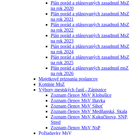
Plán porád a plánovaných zasadnutí MsZ
na rok 2020
Plán porád a plánovaných zasadnutí MsZ
na rok 2021
Plán porád a plánovaných zasadnutí MsZ
na rok 2022
Plán porád a plánovaných zasadnutí MsZ
na rok 2023
Plán porád a plánovaných zasadnutí MsZ
na rok 2024
Plán porád a plánovaných zasadnutí MsZ
na rok 2025
Plán porád a plánovaných zasadnutí msZ
na rok 2026
Majetkové priznania poslancov
Komisie MsZ
Výbory mestských častí - Zápisnice
Zoznam členov MsV Klobušice
Zoznam členov MsV Iliavka
Zoznam členov MsV Sihoť
Zoznam členov MsV Medňanská, Skala
Zoznam členov MsV Kukučínova, SNP,
Stred
Zoznam členov MsV NsP
Požiadavky MsV