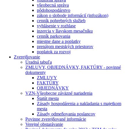
všeobecná správa
pôdohospodárstvo
zákon o slobode informácií (infozákon)
cenník pohrebných služieb
vyhlásenie v rozhlase
inzercia v Ilavskom mesačníku
cenník parkovania
miestne dane a poplatky
prenájom mestských priestorov
poplatok za rozvoj
Zverejňovanie
Úradná tabuľa
ZMLUVY, OBJEDNÁVKY, FAKTÚRY - povinné
dokumenty
ZMLUVY
FAKTÚRY
OBJEDNÁVKY
VZN-Všeobecne záväzné nariadenia
Štatút mesta
Zásady hospodárenia a nakladania s majetkom
mesta
Zásady odmeňovania poslancov
Povinne zverejňované informácie
Verejné obstarávanie