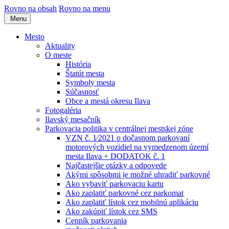
Rovno na obsah
Rovno na menu
Menu
Mesto
Aktuality
O meste
História
Štatút mesta
Symboly mesta
Súčasnosť
Obce a mestá okresu Ilava
Fotogaléria
Ilavský mesačník
Parkovacia politika v centrálnej mestskej zóne
VZN č. 1⁄2021 o dočasnom parkovaní
motorových vozidiel na vymedzenom území
mesta Ilava + DODATOK č. 1
Najčastejšie otázky a odpovede
Akými spôsobmi je možné uhradiť parkovné
Ako vybaviť parkovaciu kartu
Ako zaplatiť parkovné cez parkomat
Ako zaplatiť lístok cez mobilnú aplikáciu
Ako zakúpiť lístok cez SMS
Cenník parkovania