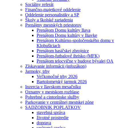
Sociálny referát
Finančno-majetkové oddelenie
Oddelenie personalistiky a SP
Školy a školské zariadenia
Prenájmy mestských priestorov
Prenájom Domu kultúry Ilava
Prenájom Domu kultúry v Iliavke
Prenájom Kultúrno-spoločenského domu v
Klobušiciach
Prenájom hasičskej zbrojnice
Prenájom-futbalové ihrisko (MFK)
Prenájom telocvične v budove bývalej OA
Získavanie informácii (infozákon)
Jarmoky, trhy
Veľkonočné trhy 2026
Bartolomejský jarmok 2026
Inzercia v Ilavskom mesačníku
Oznamy v mestskom rozhlase
Pohrebné a cintorínske služby
Parkovanie v centrálnej mestskej zóne
SADZOBNIK POPLATKOV
stavebná správa
životné prostredie
doprava
vnútorná správa