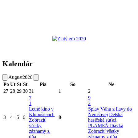
Kalendár
August
2026
Po
Ut
St
Št
Pia
So
Ne
27
28
29
30
31
1
2
7
9
1
2
Letné kino v
Splav Váhu z Ilavy do
Klobušiciach
Nemšovej
Detská
3
4
5
6
8
Zobraziť
hasičská súťaž
všetky
PLAMEŇ Iliavka
záznamy z
Zobraziť všetky
dňa
záznamy z dňa