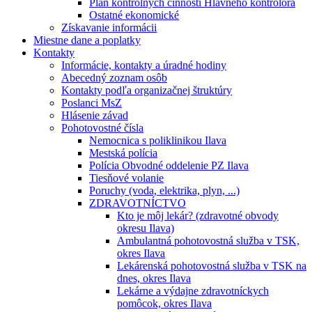
Plán kontrolných činností Hlavného kontrolóra
Ostatné ekonomické
Získavanie informácii
Miestne dane a poplatky
Kontakty
Informácie, kontakty a úradné hodiny
Abecedný zoznam osôb
Kontakty podľa organizačnej štruktúry
Poslanci MsZ
Hlásenie závad
Pohotovostné čísla
Nemocnica s poliklinikou Ilava
Mestská polícia
Polícia Obvodné oddelenie PZ Ilava
Tiesňové volanie
Poruchy (voda, elektrika, plyn, ...)
ZDRAVOTNÍCTVO
Kto je môj lekár? (zdravotné obvody
okresu Ilava)
Ambulantná pohotovostná služba v TSK,
okres Ilava
Lekárenská pohotovostná služba v TSK na
dnes, okres Ilava
Lekárne a výdajne zdravotníckych
pomôcok, okres Ilava