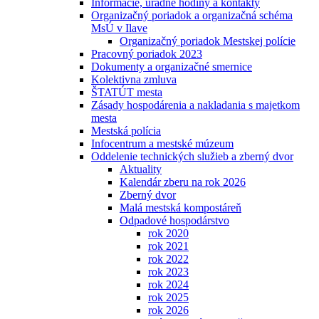
Informácie, úradné hodiny a kontakty
Organizačný poriadok a organizačná schéma
MsÚ v Ilave
Organizačný poriadok Mestskej polície
Pracovný poriadok 2023
Dokumenty a organizačné smernice
Kolektivna zmluva
ŠTATÚT mesta
Zásady hospodárenia a nakladania s majetkom
mesta
Mestská polícia
Infocentrum a mestské múzeum
Oddelenie technických služieb a zberný dvor
Aktuality
Kalendár zberu na rok 2026
Zberný dvor
Malá mestská kompostáreň
Odpadové hospodárstvo
rok 2020
rok 2021
rok 2022
rok 2023
rok 2024
rok 2025
rok 2026