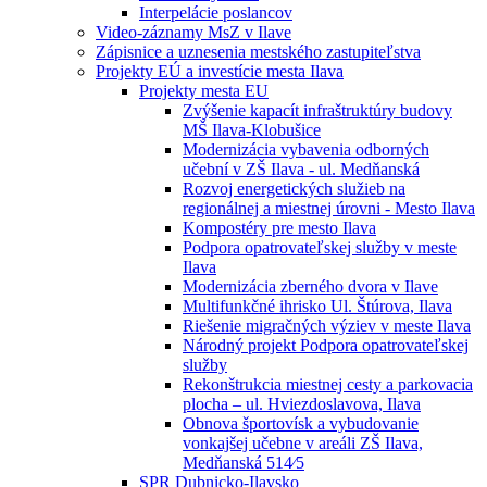
Interpelácie poslancov
Video-záznamy MsZ v Ilave
Zápisnice a uznesenia mestského zastupiteľstva
Projekty EÚ a investície mesta Ilava
Projekty mesta EU
Zvýšenie kapacít infraštruktúry budovy
MŠ Ilava-Klobušice
Modernizácia vybavenia odborných
učební v ZŠ Ilava - ul. Medňanská
Rozvoj energetických služieb na
regionálnej a miestnej úrovni - Mesto Ilava
Kompostéry pre mesto Ilava
Podpora opatrovateľskej služby v meste
Ilava
Modernizácia zberného dvora v Ilave
Multifunkčné ihrisko Ul. Štúrova, Ilava
Riešenie migračných výziev v meste Ilava
Národný projekt Podpora opatrovateľskej
služby
Rekonštrukcia miestnej cesty a parkovacia
plocha – ul. Hviezdoslavova, Ilava
Obnova športovísk a vybudovanie
vonkajšej učebne v areáli ZŠ Ilava,
Medňanská 514⁄5
SPR Dubnicko-Ilavsko