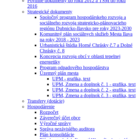
Povinné dokumenty do roku 2012 a TSM do roku
2016
Strategické dokumenty
Spoločný program hospodárskeho rozvoja a
sociálneho rozvoja strategicko-plánovacieho
regiónu Dubnicko-Ilavsko pre roky 2023-2030
Komunitný plán sociálnych služieb Mesta Ilava
na roky 2018 - 2023
Urbanistická štúdia Horné Chrásky č.7 a Dolné
Chrásky č. 8
Koncepcia rozvoja obcí v oblasti tepelnej
energetiky
Program odpadového hospodárstva
Územný plán mesta
UPM - grafika, text
UPM, Zmena a doplnok č. 1 - grafika, text
UPM, Zmena a doplnok č. 2 - grafika, text
UPM, Zmena a doplnok č. 3 - grafika, text
Transfery (dotácie)
Hospodárenie
Rozpočet
Záverečný účet obce
Výročné správy
Správa nezávislého auditora
Plán konsolidácie