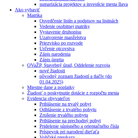
sumarizácia projektov a investície mesta Ilava
Ako vybaviť
Matrika
Osvedčenie listín a podpisov na listinách
Vedenie osobitnej matriky
Vystavenie druhopisu
Uzatvorenie manželstva
Priezvisko po rozvode
Určenie otcovstva
Zápis narodenia
Zápis úmrtia
OVaŽP, Stavebný úrad, Oddelenie rozvoja
nové žiadosti
pôvodný zoznam žiadostí a tlačív (do
01.04.2025)
Miestne dane a poplatky
Žiadosť o poskytnutie dotácie z rozpočtu mesta
Evidencia obyvateľov
Prihlásenie na trvalý pobyt
Odhlásenie z trvalého pobytu
Zrušenie trvalého pobytu
Prihlásenie na prechodný pobyt
Pridelenie súpisného a orientačného čísla
Príspevok pri narodení dieťaťa
Voličské preukazy