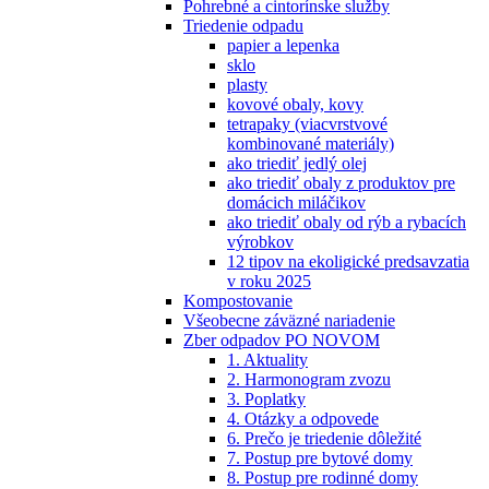
Pohrebné a cintorínske služby
Triedenie odpadu
papier a lepenka
sklo
plasty
kovové obaly, kovy
tetrapaky (viacvrstvové
kombinované materiály)
ako triediť jedlý olej
ako triediť obaly z produktov pre
domácich miláčikov
ako triediť obaly od rýb a rybacích
výrobkov
12 tipov na ekoligické predsavzatia
v roku 2025
Kompostovanie
Všeobecne záväzné nariadenie
Zber odpadov PO NOVOM
1. Aktuality
2. Harmonogram zvozu
3. Poplatky
4. Otázky a odpovede
6. Prečo je triedenie dôležité
7. Postup pre bytové domy
8. Postup pre rodinné domy