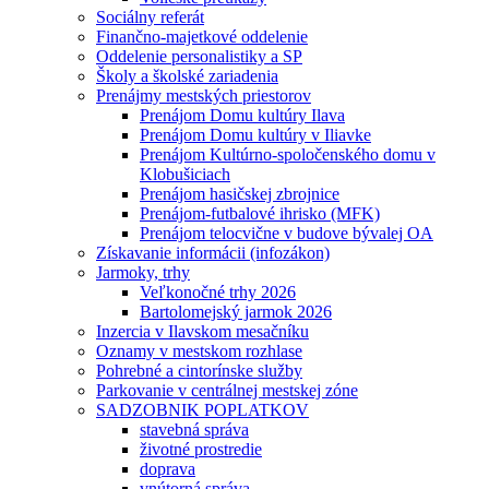
Sociálny referát
Finančno-majetkové oddelenie
Oddelenie personalistiky a SP
Školy a školské zariadenia
Prenájmy mestských priestorov
Prenájom Domu kultúry Ilava
Prenájom Domu kultúry v Iliavke
Prenájom Kultúrno-spoločenského domu v
Klobušiciach
Prenájom hasičskej zbrojnice
Prenájom-futbalové ihrisko (MFK)
Prenájom telocvične v budove bývalej OA
Získavanie informácii (infozákon)
Jarmoky, trhy
Veľkonočné trhy 2026
Bartolomejský jarmok 2026
Inzercia v Ilavskom mesačníku
Oznamy v mestskom rozhlase
Pohrebné a cintorínske služby
Parkovanie v centrálnej mestskej zóne
SADZOBNIK POPLATKOV
stavebná správa
životné prostredie
doprava
vnútorná správa