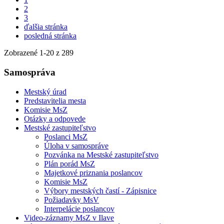
2
3
ďalšia stránka
posledná stránka
Zobrazené
1
-
20
z 289
Samospráva
Mestský úrad
Predstavitelia mesta
Komisie MsZ
Otázky a odpovede
Mestské zastupiteľstvo
Poslanci MsZ
Úloha v samospráve
Pozvánka na Mestské zastupiteľstvo
Plán porád MsZ
Majetkové priznania poslancov
Komisie MsZ
Výbory mestských častí - Zápisnice
Požiadavky MsV
Interpelácie poslancov
Video-záznamy MsZ v Ilave