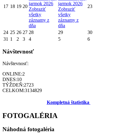
jarmok 2026
jarmok 2026
17
18
19
20
23
Zobraziť
Zobraziť
všetky
všetky
záznamy z
záznamy z
dňa
dňa
24
25
26
27
28
29
30
31
1
2
3
4
5
6
Návštevnosť
Návštevnosť:
ONLINE:
2
DNES:
10
TÝŽDEŇ:
2723
CELKOM:
3134829
Kompletná štatistika
FOTOGALÉRIA
Náhodná fotogaléria