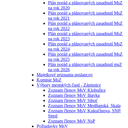
Plán porád a plánovaných zasadnutí MsZ
na rok 2020
Plán porád a plánovaných zasadnutí MsZ
na rok 2021
Plán porád a plánovaných zasadnutí MsZ
na rok 2022
Plán porád a plánovaných zasadnutí MsZ
na rok 2023
Plán porád a plánovaných zasadnutí MsZ
na rok 2024
Plán porád a plánovaných zasadnutí MsZ
na rok 2025
Plán porád a plánovaných zasadnutí msZ
na rok 2026
Majetkové priznania poslancov
Komisie MsZ
Výbory mestských častí - Zápisnice
Zoznam členov MsV Klobušice
Zoznam členov MsV Iliavka
Zoznam členov MsV Sihoť
Zoznam členov MsV Medňanská, Skala
Zoznam členov MsV Kukučínova, SNP,
Stred
Zoznam členov MsV NsP
Požiadavky MsV