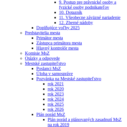
9. Postup pre právnické osoby a
fyzické osoby podnikateľov
10. Dotazník
11. Všeobecne záväzné nariadenie
12. Zberné nádoby
Doplňujúce voľby 2025
Predstavitelia mesta
Primátor mesta
Zástupca primátora mesta
Hlavný kontrolór mesta
Komisie MsZ
Otázky a odpovede
Mestské zastupiteľstvo
Poslanci MsZ
Úloha v samospráve
Pozvánka na Mestské zastupiteľstvo
rok 2021
rok 2020
rok 2023
rok 2024
rok 2025
rok 2026
Plán porád MsZ
Plán porád a plánovaných zasadnutí MsZ
na rok 2019