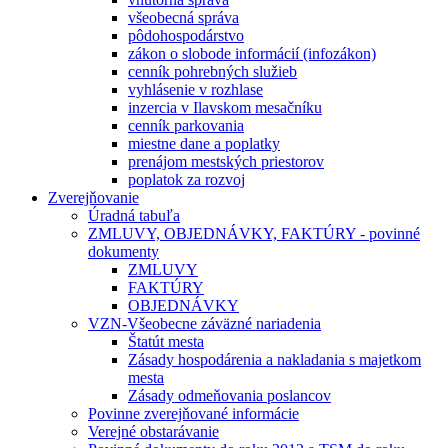
všeobecná správa
pôdohospodárstvo
zákon o slobode informácií (infozákon)
cenník pohrebných služieb
vyhlásenie v rozhlase
inzercia v Ilavskom mesačníku
cenník parkovania
miestne dane a poplatky
prenájom mestských priestorov
poplatok za rozvoj
Zverejňovanie
Úradná tabuľa
ZMLUVY, OBJEDNÁVKY, FAKTÚRY - povinné
dokumenty
ZMLUVY
FAKTÚRY
OBJEDNÁVKY
VZN-Všeobecne záväzné nariadenia
Štatút mesta
Zásady hospodárenia a nakladania s majetkom
mesta
Zásady odmeňovania poslancov
Povinne zverejňované informácie
Verejné obstarávanie