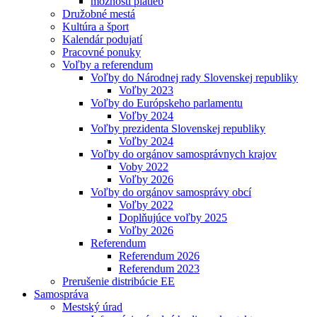
možnosti platieb
Družobné mestá
Kultúra a šport
Kalendár podujatí
Pracovné ponuky
Voľby a referendum
Voľby do Národnej rady Slovenskej republiky
Voľby 2023
Voľby do Európskeho parlamentu
Voľby 2024
Voľby prezidenta Slovenskej republiky
Voľby 2024
Voľby do orgánov samosprávnych krajov
Voby 2022
Voľby 2026
Voľby do orgánov samosprávy obcí
Voľby 2022
Doplňujúce voľby 2025
Voľby 2026
Referendum
Referendum 2026
Referendum 2023
Prerušenie distribúcie EE
Samospráva
Mestský úrad