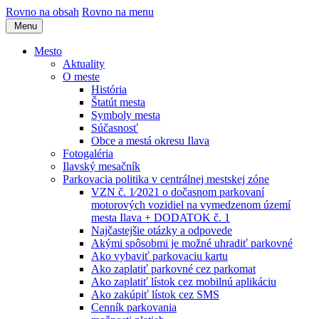
Rovno na obsah
Rovno na menu
Menu
Mesto
Aktuality
O meste
História
Štatút mesta
Symboly mesta
Súčasnosť
Obce a mestá okresu Ilava
Fotogaléria
Ilavský mesačník
Parkovacia politika v centrálnej mestskej zóne
VZN č. 1⁄2021 o dočasnom parkovaní
motorových vozidiel na vymedzenom území
mesta Ilava + DODATOK č. 1
Najčastejšie otázky a odpovede
Akými spôsobmi je možné uhradiť parkovné
Ako vybaviť parkovaciu kartu
Ako zaplatiť parkovné cez parkomat
Ako zaplatiť lístok cez mobilnú aplikáciu
Ako zakúpiť lístok cez SMS
Cenník parkovania