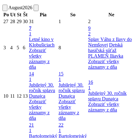
August
2026
Po
Ut
St
Št
Pia
So
Ne
27
28
29
30
31
1
2
7
9
1
2
Letné kino v
Splav Váhu z Ilavy do
Klobušiciach
Nemšovej
Detská
3
4
5
6
8
Zobraziť
hasičská súťaž
všetky
PLAMEŇ Iliavka
záznamy z
Zobraziť všetky
dňa
záznamy z dňa
14
15
1
1
16
Jubilejný 30.
Jubilejný 30.
1
ročník splavu
ročník splavu
Jubilejný 30. ročník
10
11
12
13
Dunajca
Dunajca
splavu Dunajca
Zobraziť
Zobraziť
Zobraziť všetky
všetky
všetky
záznamy z dňa
záznamy z
záznamy z
dňa
dňa
21
22
1
1
Bartolomejský
Bartolomejský