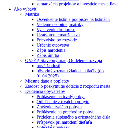
sumarizácia projektov a investície mesta Ilava
Ako vybaviť
Matrika
Osvedčenie listín a podpisov na listinách
Vedenie osobitnej matriky
Vystavenie druhopisu
Uzatvorenie manželstva
Priezvisko po rozvode
Určenie otcovstva
Zápis narodenia
Zápis úmrtia
OVaŽP, Stavebný úrad, Oddelenie rozvoja
nové žiadosti
pôvodný zoznam žiadostí a tlačív (do
01.04.2025)
Miestne dane a poplatky
Žiadosť o poskytnutie dotácie z rozpočtu mesta
Evidencia obyvateľov
Prihlásenie na trvalý pobyt
Odhlásenie z trvalého pobytu
Zrušenie trvalého pobytu
Prihlásenie na prechodný pobyt
Pridelenie súpisného a orientačného čísla
Príspevok pri narodení dieťaťa
Voličské preukazy