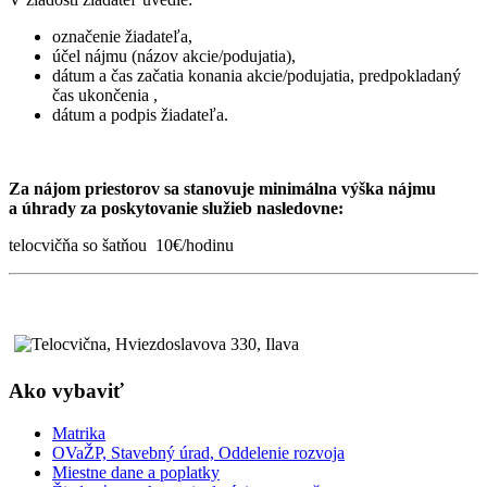
označenie žiadateľa,
účel nájmu (názov akcie/podujatia),
dátum a čas začatia konania akcie/podujatia, predpokladaný
čas ukončenia ,
dátum a podpis žiadateľa.
Za nájom priestorov sa stanovuje minimálna výška nájmu
a úhrady za poskytovanie služieb nasledovne:
telocvičňa so šatňou 10€/hodinu
Ako vybaviť
Matrika
OVaŽP, Stavebný úrad, Oddelenie rozvoja
Miestne dane a poplatky