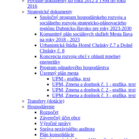
Povinné dokumenty do roku 2012 a TSM do roku
2016
Strategické dokumenty
Spoločný program hospodárskeho rozvoja a
sociálneho rozvoja strategicko-plánovacieho
regiónu Dubnicko-Ilavsko pre roky 2023-2030
Komunitný plán sociálnych služieb Mesta Ilava
na roky 2018 - 2023
Urbanistická štúdia Horné Chrásky č.7 a Dolné
Chrásky č. 8
Koncepcia rozvoja obcí v oblasti tepelnej
energetiky
Program odpadového hospodárstva
Územný plán mesta
UPM - grafika, text
UPM, Zmena a doplnok č. 1 - grafika, text
UPM, Zmena a doplnok č. 2 - grafika, text
UPM, Zmena a doplnok č. 3 - grafika, text
Transfery (dotácie)
Hospodárenie
Rozpočet
Záverečný účet obce
Výročné správy
Správa nezávislého auditora
Plán konsolidácie