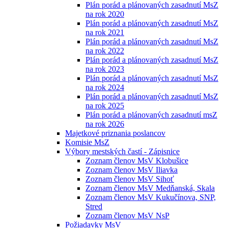
Plán porád a plánovaných zasadnutí MsZ
na rok 2020
Plán porád a plánovaných zasadnutí MsZ
na rok 2021
Plán porád a plánovaných zasadnutí MsZ
na rok 2022
Plán porád a plánovaných zasadnutí MsZ
na rok 2023
Plán porád a plánovaných zasadnutí MsZ
na rok 2024
Plán porád a plánovaných zasadnutí MsZ
na rok 2025
Plán porád a plánovaných zasadnutí msZ
na rok 2026
Majetkové priznania poslancov
Komisie MsZ
Výbory mestských častí - Zápisnice
Zoznam členov MsV Klobušice
Zoznam členov MsV Iliavka
Zoznam členov MsV Sihoť
Zoznam členov MsV Medňanská, Skala
Zoznam členov MsV Kukučínova, SNP,
Stred
Zoznam členov MsV NsP
Požiadavky MsV