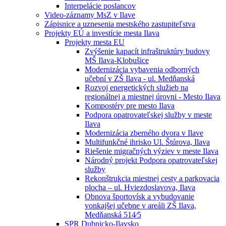
Interpelácie poslancov
Video-záznamy MsZ v Ilave
Zápisnice a uznesenia mestského zastupiteľstva
Projekty EÚ a investície mesta Ilava
Projekty mesta EU
Zvýšenie kapacít infraštruktúry budovy
MŠ Ilava-Klobušice
Modernizácia vybavenia odborných
učební v ZŠ Ilava - ul. Medňanská
Rozvoj energetických služieb na
regionálnej a miestnej úrovni - Mesto Ilava
Kompostéry pre mesto Ilava
Podpora opatrovateľskej služby v meste
Ilava
Modernizácia zberného dvora v Ilave
Multifunkčné ihrisko Ul. Štúrova, Ilava
Riešenie migračných výziev v meste Ilava
Národný projekt Podpora opatrovateľskej
služby
Rekonštrukcia miestnej cesty a parkovacia
plocha – ul. Hviezdoslavova, Ilava
Obnova športovísk a vybudovanie
vonkajšej učebne v areáli ZŠ Ilava,
Medňanská 514⁄5
SPR Dubnicko-Ilavsko