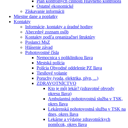
Plán kontrolných činností Hlavného kontrolóra
Ostatné ekonomické
Získavanie informácii
Miestne dane a poplatky
Kontakty
Informácie, kontakty a úradné hodiny
Abecedný zoznam osôb
Kontakty podľa organizačnej štruktúry
Poslanci MsZ
Hlásenie závad
Pohotovostné čísla
Nemocnica s poliklinikou Ilava
Mestská polícia
Polícia Obvodné oddelenie PZ Ilava
Tiesňové volanie
Poruchy (voda, elektrika, plyn, ...)
ZDRAVOTNÍCTVO
Kto je môj lekár? (zdravotné obvody
okresu Ilava)
Ambulantná pohotovostná služba v TSK,
okres Ilava
Lekárenská pohotovostná služba v TSK na
dnes, okres Ilava
Lekárne a výdajne zdravotníckych
pomôcok, okres Ilava