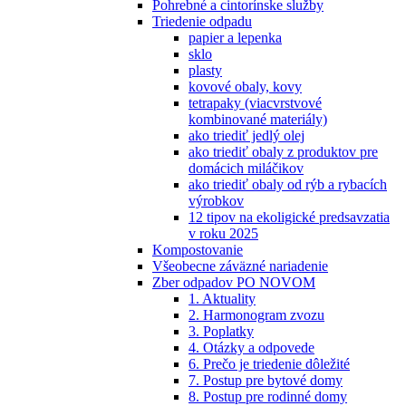
Pohrebné a cintorínske služby
Triedenie odpadu
papier a lepenka
sklo
plasty
kovové obaly, kovy
tetrapaky (viacvrstvové
kombinované materiály)
ako triediť jedlý olej
ako triediť obaly z produktov pre
domácich miláčikov
ako triediť obaly od rýb a rybacích
výrobkov
12 tipov na ekoligické predsavzatia
v roku 2025
Kompostovanie
Všeobecne záväzné nariadenie
Zber odpadov PO NOVOM
1. Aktuality
2. Harmonogram zvozu
3. Poplatky
4. Otázky a odpovede
6. Prečo je triedenie dôležité
7. Postup pre bytové domy
8. Postup pre rodinné domy