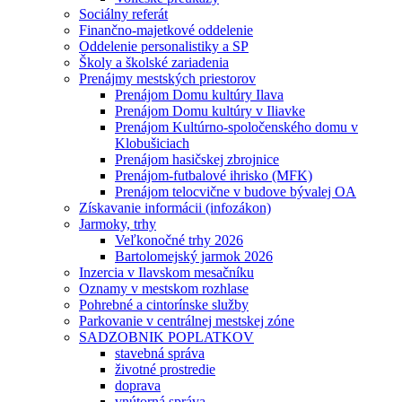
Sociálny referát
Finančno-majetkové oddelenie
Oddelenie personalistiky a SP
Školy a školské zariadenia
Prenájmy mestských priestorov
Prenájom Domu kultúry Ilava
Prenájom Domu kultúry v Iliavke
Prenájom Kultúrno-spoločenského domu v
Klobušiciach
Prenájom hasičskej zbrojnice
Prenájom-futbalové ihrisko (MFK)
Prenájom telocvične v budove bývalej OA
Získavanie informácii (infozákon)
Jarmoky, trhy
Veľkonočné trhy 2026
Bartolomejský jarmok 2026
Inzercia v Ilavskom mesačníku
Oznamy v mestskom rozhlase
Pohrebné a cintorínske služby
Parkovanie v centrálnej mestskej zóne
SADZOBNIK POPLATKOV
stavebná správa
životné prostredie
doprava
vnútorná správa