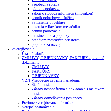
všeobecná správa
pôdohospodárstvo
zákon o slobode informácií (infozákon)
cenník pohrebných služieb
vyhlásenie v rozhlase
inzercia v Ilavskom mesačníku
cenník parkovania
miestne dane a poplatky
prenájom mestských priestorov
poplatok za rozvoj
Zverejňovanie
Úradná tabuľa
ZMLUVY, OBJEDNÁVKY, FAKTÚRY - povinné
dokumenty
ZMLUVY
FAKTÚRY
OBJEDNÁVKY
VZN-Všeobecne záväzné nariadenia
Štatút mesta
Zásady hospodárenia a nakladania s majetkom
mesta
Zásady odmeňovania poslancov
Povinne zverejňované informácie
Verejné obstarávanie