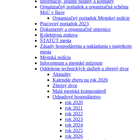
Informácie, úradné hodiny a kontakty
Organizačný poriadok a organizačná schéma
MsÚ v Ilave
Organizačný poriadok Mestskej polície
Pracovný poriadok 2023
Dokumenty a organizačné smernice
Kolektivna zmluva
ŠTATÚT mesta
Zásady hospodárenia a nakladania s majetkom
mesta
Mestská polícia
Infocentrum a mestské múzeum
Oddelenie technických služieb a zberný dvor
Aktuality
Kalendár zberu na rok 2026
Zberný dvor
Malá mestská kompostáreň
Odpadové hospodárstvo
rok 2020
rok 2021
rok 2022
rok 2023
rok 2024
rok 2025
rok 2026