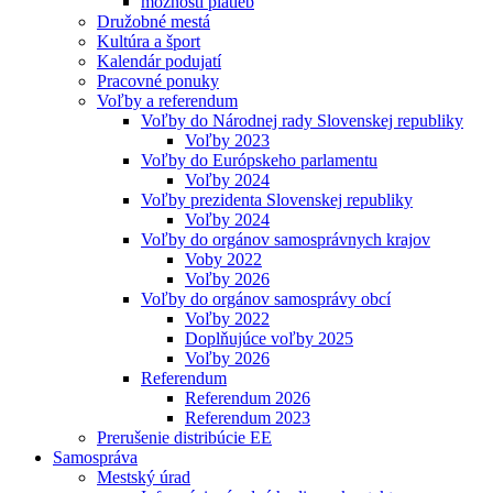
možnosti platieb
Družobné mestá
Kultúra a šport
Kalendár podujatí
Pracovné ponuky
Voľby a referendum
Voľby do Národnej rady Slovenskej republiky
Voľby 2023
Voľby do Európskeho parlamentu
Voľby 2024
Voľby prezidenta Slovenskej republiky
Voľby 2024
Voľby do orgánov samosprávnych krajov
Voby 2022
Voľby 2026
Voľby do orgánov samosprávy obcí
Voľby 2022
Doplňujúce voľby 2025
Voľby 2026
Referendum
Referendum 2026
Referendum 2023
Prerušenie distribúcie EE
Samospráva
Mestský úrad