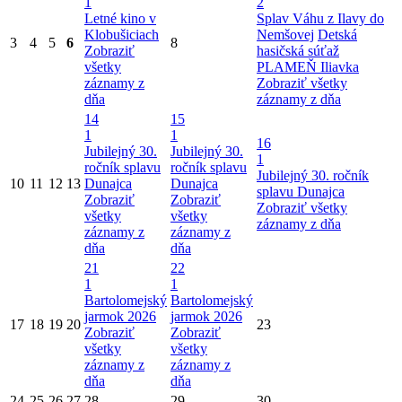
1
2
Letné kino v
Splav Váhu z Ilavy do
Klobušiciach
Nemšovej
Detská
3
4
5
6
8
Zobraziť
hasičská súťaž
všetky
PLAMEŇ Iliavka
záznamy z
Zobraziť všetky
dňa
záznamy z dňa
14
15
1
1
16
Jubilejný 30.
Jubilejný 30.
1
ročník splavu
ročník splavu
Jubilejný 30. ročník
10
11
12
13
Dunajca
Dunajca
splavu Dunajca
Zobraziť
Zobraziť
Zobraziť všetky
všetky
všetky
záznamy z dňa
záznamy z
záznamy z
dňa
dňa
21
22
1
1
Bartolomejský
Bartolomejský
jarmok 2026
jarmok 2026
17
18
19
20
23
Zobraziť
Zobraziť
všetky
všetky
záznamy z
záznamy z
dňa
dňa
24
25
26
27
28
29
30