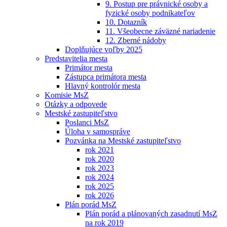
9. Postup pre právnické osoby a
fyzické osoby podnikateľov
10. Dotazník
11. Všeobecne záväzné nariadenie
12. Zberné nádoby
Doplňujúce voľby 2025
Predstavitelia mesta
Primátor mesta
Zástupca primátora mesta
Hlavný kontrolór mesta
Komisie MsZ
Otázky a odpovede
Mestské zastupiteľstvo
Poslanci MsZ
Úloha v samospráve
Pozvánka na Mestské zastupiteľstvo
rok 2021
rok 2020
rok 2023
rok 2024
rok 2025
rok 2026
Plán porád MsZ
Plán porád a plánovaných zasadnutí MsZ
na rok 2019