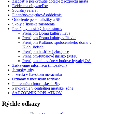
Žiadosť o poskytnutie dotácie z rozpočtu mesta
Evidencia obyvateľov
Sociálny referát
Finančno-majetkové oddelenie
Oddelenie personalistiky a SP
Školy a školské zariadenia
Prenájmy mestských priestorov
Prenájom Domu kultúry Ilava
Prenájom Domu kultúry v Iliavke
Prenájom Kultúrno-spoločenského domu v
Klobušiciach
Prenájom hasičskej zbrojnice
Prenájom-futbalové ihrisko (MFK)
Prenájom telocvične v budove bývalej OA
Získavanie informácii (infozákon)
Jarmoky, trhy
Inzercia v Ilavskom mesačníku
Oznamy v mestskom rozhlase
Pohrebné a cintorínske služby
Parkovanie v centrálnej mestskej zóne
SADZOBNIK POPLATKOV
Rýchle odkazy