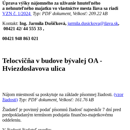
Úprava výšky nájomného za užívanie hnuteľného
a nehnuteľného majatku vo vlastníctve mesta Ilava sa riadi
VZN č. 1/2024
Typ: PDF dokument, Velkosť: 209.22 kB
Kontakt:
Ing.
Jarmila Dušičková,
jarmila.dusickova@ilava.sk
,
00421 42/ 44 555 33 ,
00421 948 863 021
Telocvičňa v budove bývalej OA -
Hviezdoslavova ulica
Nájom miestností sa poskytuje na základe písomnej žiadosti.
(
vzor
žiadosti)
Typ: PDF dokument, Velkosť: 161.76 kB
Žiadateľ je povinný podať písomnú žiadosť najneskôr 7 dní pred
predpokladaným termínom podujatia finančno-majetkovému
oddeleniu.
V žiadosti žiadateľ uvedie: