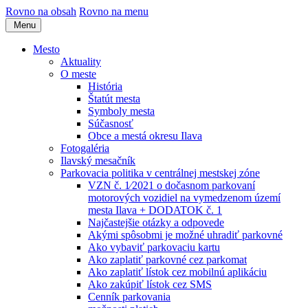
Rovno na obsah
Rovno na menu
Menu
Mesto
Aktuality
O meste
História
Štatút mesta
Symboly mesta
Súčasnosť
Obce a mestá okresu Ilava
Fotogaléria
Ilavský mesačník
Parkovacia politika v centrálnej mestskej zóne
VZN č. 1⁄2021 o dočasnom parkovaní
motorových vozidiel na vymedzenom území
mesta Ilava + DODATOK č. 1
Najčastejšie otázky a odpovede
Akými spôsobmi je možné uhradiť parkovné
Ako vybaviť parkovaciu kartu
Ako zaplatiť parkovné cez parkomat
Ako zaplatiť lístok cez mobilnú aplikáciu
Ako zakúpiť lístok cez SMS
Cenník parkovania