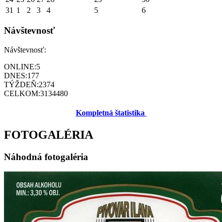
31
1
2
3
4
5
6
Návštevnosť
Návštevnosť:
ONLINE:
5
DNES:
177
TÝŽDEŇ:
2374
CELKOM:
3134480
Kompletná štatistika
FOTOGALÉRIA
Náhodná fotogaléria