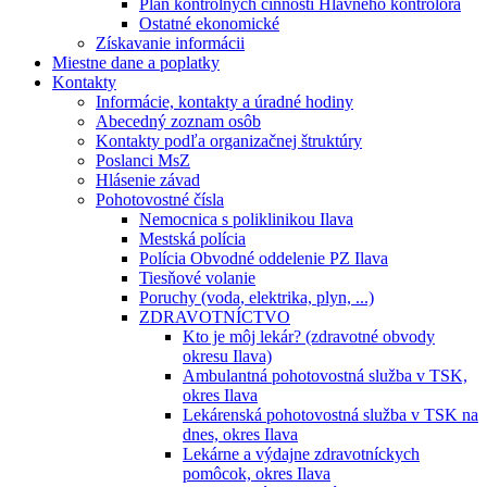
Plán kontrolných činností Hlavného kontrolóra
Ostatné ekonomické
Získavanie informácii
Miestne dane a poplatky
Kontakty
Informácie, kontakty a úradné hodiny
Abecedný zoznam osôb
Kontakty podľa organizačnej štruktúry
Poslanci MsZ
Hlásenie závad
Pohotovostné čísla
Nemocnica s poliklinikou Ilava
Mestská polícia
Polícia Obvodné oddelenie PZ Ilava
Tiesňové volanie
Poruchy (voda, elektrika, plyn, ...)
ZDRAVOTNÍCTVO
Kto je môj lekár? (zdravotné obvody
okresu Ilava)
Ambulantná pohotovostná služba v TSK,
okres Ilava
Lekárenská pohotovostná služba v TSK na
dnes, okres Ilava
Lekárne a výdajne zdravotníckych
pomôcok, okres Ilava