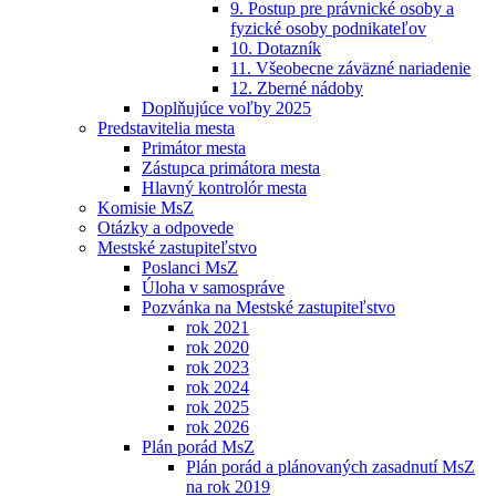
9. Postup pre právnické osoby a
fyzické osoby podnikateľov
10. Dotazník
11. Všeobecne záväzné nariadenie
12. Zberné nádoby
Doplňujúce voľby 2025
Predstavitelia mesta
Primátor mesta
Zástupca primátora mesta
Hlavný kontrolór mesta
Komisie MsZ
Otázky a odpovede
Mestské zastupiteľstvo
Poslanci MsZ
Úloha v samospráve
Pozvánka na Mestské zastupiteľstvo
rok 2021
rok 2020
rok 2023
rok 2024
rok 2025
rok 2026
Plán porád MsZ
Plán porád a plánovaných zasadnutí MsZ
na rok 2019