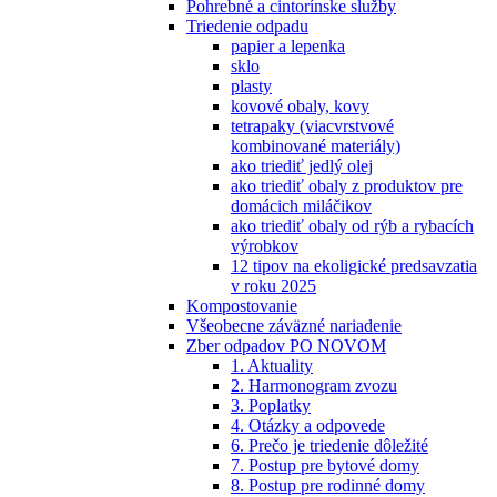
Pohrebné a cintorínske služby
Triedenie odpadu
papier a lepenka
sklo
plasty
kovové obaly, kovy
tetrapaky (viacvrstvové
kombinované materiály)
ako triediť jedlý olej
ako triediť obaly z produktov pre
domácich miláčikov
ako triediť obaly od rýb a rybacích
výrobkov
12 tipov na ekoligické predsavzatia
v roku 2025
Kompostovanie
Všeobecne záväzné nariadenie
Zber odpadov PO NOVOM
1. Aktuality
2. Harmonogram zvozu
3. Poplatky
4. Otázky a odpovede
6. Prečo je triedenie dôležité
7. Postup pre bytové domy
8. Postup pre rodinné domy