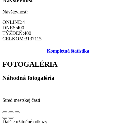
Návštevnosť
Návštevnosť:
ONLINE:
4
DNES:
400
TÝŽDEŇ:
400
CELKOM:
3137115
Kompletná štatistika
FOTOGALÉRIA
Náhodná fotogaléria