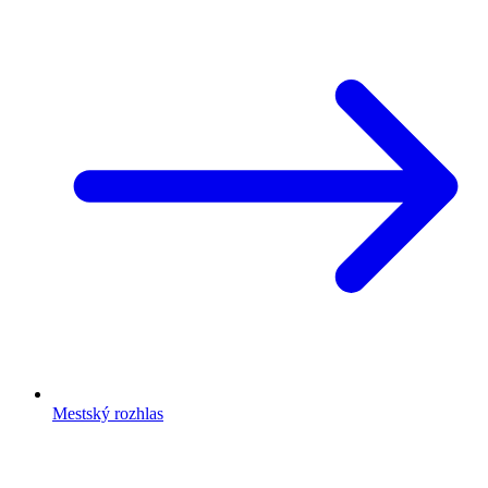
Stred mestskej časti
Ďalšie užitočné odkazy