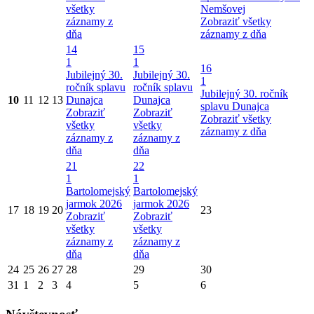
všetky
Nemšovej
záznamy z
Zobraziť všetky
dňa
záznamy z dňa
14
15
1
1
16
Jubilejný 30.
Jubilejný 30.
1
ročník splavu
ročník splavu
Jubilejný 30. ročník
10
11
12
13
Dunajca
Dunajca
splavu Dunajca
Zobraziť
Zobraziť
Zobraziť všetky
všetky
všetky
záznamy z dňa
záznamy z
záznamy z
dňa
dňa
21
22
1
1
Bartolomejský
Bartolomejský
jarmok 2026
jarmok 2026
17
18
19
20
23
Zobraziť
Zobraziť
všetky
všetky
záznamy z
záznamy z
dňa
dňa
24
25
26
27
28
29
30
31
1
2
3
4
5
6