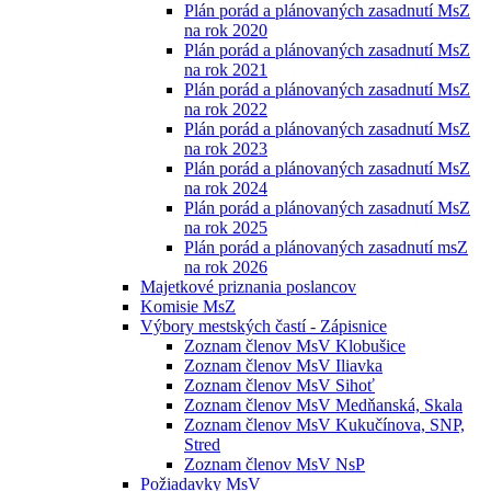
Plán porád a plánovaných zasadnutí MsZ
na rok 2020
Plán porád a plánovaných zasadnutí MsZ
na rok 2021
Plán porád a plánovaných zasadnutí MsZ
na rok 2022
Plán porád a plánovaných zasadnutí MsZ
na rok 2023
Plán porád a plánovaných zasadnutí MsZ
na rok 2024
Plán porád a plánovaných zasadnutí MsZ
na rok 2025
Plán porád a plánovaných zasadnutí msZ
na rok 2026
Majetkové priznania poslancov
Komisie MsZ
Výbory mestských častí - Zápisnice
Zoznam členov MsV Klobušice
Zoznam členov MsV Iliavka
Zoznam členov MsV Sihoť
Zoznam členov MsV Medňanská, Skala
Zoznam členov MsV Kukučínova, SNP,
Stred
Zoznam členov MsV NsP
Požiadavky MsV