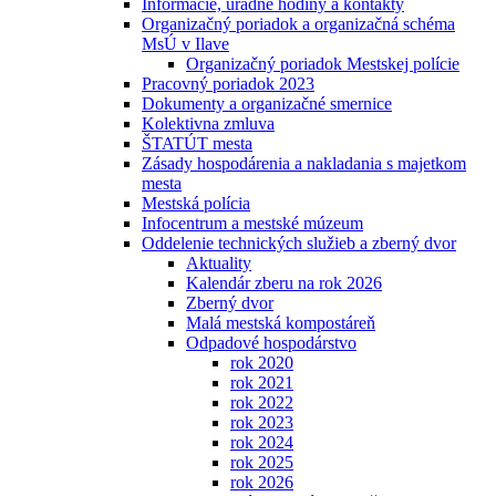
Informácie, úradné hodiny a kontakty
Organizačný poriadok a organizačná schéma
MsÚ v Ilave
Organizačný poriadok Mestskej polície
Pracovný poriadok 2023
Dokumenty a organizačné smernice
Kolektivna zmluva
ŠTATÚT mesta
Zásady hospodárenia a nakladania s majetkom
mesta
Mestská polícia
Infocentrum a mestské múzeum
Oddelenie technických služieb a zberný dvor
Aktuality
Kalendár zberu na rok 2026
Zberný dvor
Malá mestská kompostáreň
Odpadové hospodárstvo
rok 2020
rok 2021
rok 2022
rok 2023
rok 2024
rok 2025
rok 2026