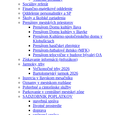
Sociálny referát
Finančno-majetkové oddelenie
Oddelenie personalistiky a SP
Školy a školské zariadenia
Prenájmy mestských priestorov
Prenájom Domu kultúry Ilava
Prenájom Domu kultúry v Iliavke
Prenájom Kultúrno-spoločenského domu v
Klobušiciach
Prenájom hasičskej zbrojnice
Prenájom-futbalové ihrisko (MFK)
Prenájom telocvične v budove bývalej OA
Získavanie informácii (infozákon)
Jarmoky, trhy
Veľkonočné trhy 2026
Bartolomejský jarmok 2026
Inzercia v Ilavskom mesačníku
Oznamy v mestskom rozhlase
Pohrebné a cintorínske služby
Parkovanie v centrálnej mestskej zóne
SADZOBNIK POPLATKOV
stavebná správa
životné prostredie
doprava
vnútorná správa