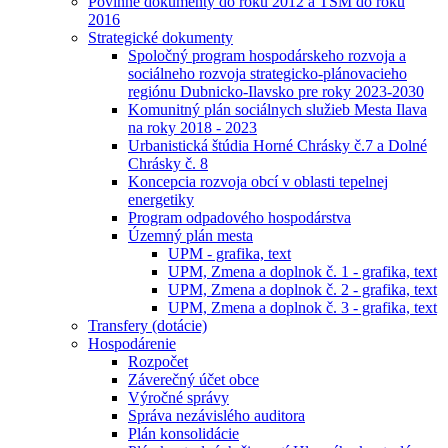
Povinné dokumenty do roku 2012 a TSM do roku
2016
Strategické dokumenty
Spoločný program hospodárskeho rozvoja a
sociálneho rozvoja strategicko-plánovacieho
regiónu Dubnicko-Ilavsko pre roky 2023-2030
Komunitný plán sociálnych služieb Mesta Ilava
na roky 2018 - 2023
Urbanistická štúdia Horné Chrásky č.7 a Dolné
Chrásky č. 8
Koncepcia rozvoja obcí v oblasti tepelnej
energetiky
Program odpadového hospodárstva
Územný plán mesta
UPM - grafika, text
UPM, Zmena a doplnok č. 1 - grafika, text
UPM, Zmena a doplnok č. 2 - grafika, text
UPM, Zmena a doplnok č. 3 - grafika, text
Transfery (dotácie)
Hospodárenie
Rozpočet
Záverečný účet obce
Výročné správy
Správa nezávislého auditora
Plán konsolidácie