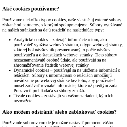
Aké cookies používame?
Používame niekoľko typov cookies, naše vlastné aj externé súbory
získané od partnerov, s ktorými spolupracujeme. Súbory využívané
na našich stránkach sa dajú rozdeliť na nasledujúce typy:
Analytické cookies – zbierajú informácie o tom, ako
používateľ využíva webovú stránku, o type webovej stránky,
z ktorej bol návštevník presmerovaný, o počte návštev
používateľa a o štatistikách webovej stránky. Tieto súbory
nezaznamenávajú osobné údaje, ale používajú sa na
zhromažďovanie štatistík webovej stránky.
Dynamické cookies – používajú sa na uloženie informácií o
reláciách. Súbory s informáciami o reláciách umožňujú
navádzanie po webovej stránke bez toho, aby používateľ
musel zadávať rovnaké informácie, ktoré už predtým zadal.
Po zavretí prehliadača sa súbory zmažú.
Trvalé cookies – zostávajú vo vašom zariadení, kým ich
nezmažete.
Ako môžem odstrániť alebo zablokovať cookies?
Používanie súborov cookie je možné nastaviť pomocou vášho