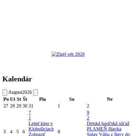
Kalendár
August
2026
Po
Ut
St
Št
Pia
So
Ne
27
28
29
30
31
1
2
7
9
1
2
Letné kino v
Detská hasičská súťaž
Klobušiciach
PLAMEŇ Iliavka
3
4
5
6
8
Zobraziť
Splav Váhu z Ilavy do