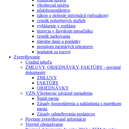
všeobecná správa
pôdohospodárstvo
zákon o slobode informácií (infozákon)
cenník pohrebných služieb
vyhlásenie v rozhlase
inzercia v Ilavskom mesačníku
cenník parkovania
miestne dane a poplatky
prenájom mestských priestorov
poplatok za rozvoj
Zverejňovanie
Úradná tabuľa
ZMLUVY, OBJEDNÁVKY, FAKTÚRY - povinné
dokumenty
ZMLUVY
FAKTÚRY
OBJEDNÁVKY
VZN-Všeobecne záväzné nariadenia
Štatút mesta
Zásady hospodárenia a nakladania s majetkom
mesta
Zásady odmeňovania poslancov
Povinne zverejňované informácie
Verejné obstarávanie