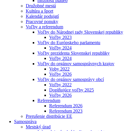
možnosti platieb
Družobné mestá
Kultúra a šport
Kalendár podujatí
Pracovné ponuky
Voľby a referendum
Voľby do Národnej rady Slovenskej republiky
Voľby 2023
Voľby do Európskeho parlamentu
Voľby 2024
Voľby prezidenta Slovenskej republiky
Voľby 2024
Voľby do orgánov samosprávnych krajov
Voby 2022
Voľby 2026
Voľby do orgánov samosprávy obcí
Voľby 2022
Doplňujúce voľby 2025
Voľby 2026
Referendum
Referendum 2026
Referendum 2023
Prerušenie distribúcie EE
Samospráva
Mestský úrad