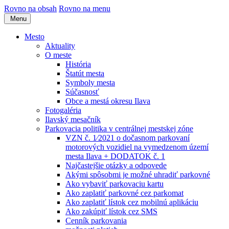
Rovno na obsah
Rovno na menu
Menu
Mesto
Aktuality
O meste
História
Štatút mesta
Symboly mesta
Súčasnosť
Obce a mestá okresu Ilava
Fotogaléria
Ilavský mesačník
Parkovacia politika v centrálnej mestskej zóne
VZN č. 1⁄2021 o dočasnom parkovaní
motorových vozidiel na vymedzenom území
mesta Ilava + DODATOK č. 1
Najčastejšie otázky a odpovede
Akými spôsobmi je možné uhradiť parkovné
Ako vybaviť parkovaciu kartu
Ako zaplatiť parkovné cez parkomat
Ako zaplatiť lístok cez mobilnú aplikáciu
Ako zakúpiť lístok cez SMS
Cenník parkovania