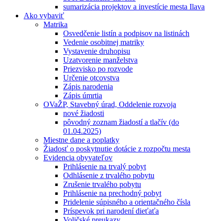
sumarizácia projektov a investície mesta Ilava
Ako vybaviť
Matrika
Osvedčenie listín a podpisov na listinách
Vedenie osobitnej matriky
Vystavenie druhopisu
Uzatvorenie manželstva
Priezvisko po rozvode
Určenie otcovstva
Zápis narodenia
Zápis úmrtia
OVaŽP, Stavebný úrad, Oddelenie rozvoja
nové žiadosti
pôvodný zoznam žiadostí a tlačív (do
01.04.2025)
Miestne dane a poplatky
Žiadosť o poskytnutie dotácie z rozpočtu mesta
Evidencia obyvateľov
Prihlásenie na trvalý pobyt
Odhlásenie z trvalého pobytu
Zrušenie trvalého pobytu
Prihlásenie na prechodný pobyt
Pridelenie súpisného a orientačného čísla
Príspevok pri narodení dieťaťa
Voličské preukazy