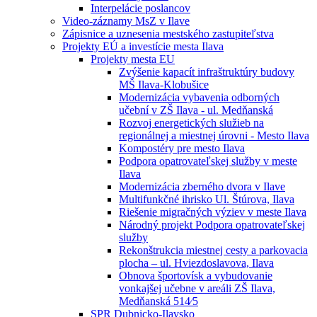
Interpelácie poslancov
Video-záznamy MsZ v Ilave
Zápisnice a uznesenia mestského zastupiteľstva
Projekty EÚ a investície mesta Ilava
Projekty mesta EU
Zvýšenie kapacít infraštruktúry budovy
MŠ Ilava-Klobušice
Modernizácia vybavenia odborných
učební v ZŠ Ilava - ul. Medňanská
Rozvoj energetických služieb na
regionálnej a miestnej úrovni - Mesto Ilava
Kompostéry pre mesto Ilava
Podpora opatrovateľskej služby v meste
Ilava
Modernizácia zberného dvora v Ilave
Multifunkčné ihrisko Ul. Štúrova, Ilava
Riešenie migračných výziev v meste Ilava
Národný projekt Podpora opatrovateľskej
služby
Rekonštrukcia miestnej cesty a parkovacia
plocha – ul. Hviezdoslavova, Ilava
Obnova športovísk a vybudovanie
vonkajšej učebne v areáli ZŠ Ilava,
Medňanská 514⁄5
SPR Dubnicko-Ilavsko